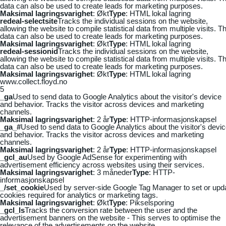
data can also be used to create leads for marketing purposes.
Maksimal lagringsvarighet
: Økt
Type
: HTML lokal lagring
redeal-selectsite
Tracks the individual sessions on the website,
allowing the website to compile statistical data from multiple visits. Th
data can also be used to create leads for marketing purposes.
Maksimal lagringsvarighet
: Økt
Type
: HTML lokal lagring
redeal-sessionid
Tracks the individual sessions on the website,
allowing the website to compile statistical data from multiple visits. Th
data can also be used to create leads for marketing purposes.
Maksimal lagringsvarighet
: Økt
Type
: HTML lokal lagring
www.collect.floyd.no
5
_ga
Used to send data to Google Analytics about the visitor's device
and behavior. Tracks the visitor across devices and marketing
channels.
Maksimal lagringsvarighet
: 2 år
Type
: HTTP-informasjonskapsel
_ga_#
Used to send data to Google Analytics about the visitor's devi
and behavior. Tracks the visitor across devices and marketing
channels.
Maksimal lagringsvarighet
: 2 år
Type
: HTTP-informasjonskapsel
_gcl_au
Used by Google AdSense for experimenting with
advertisement efficiency across websites using their services.
Maksimal lagringsvarighet
: 3 måneder
Type
: HTTP-
informasjonskapsel
_/set_cookie
Used by server-side Google Tag Manager to set or upd
cookies required for analytics or marketing tags.
Maksimal lagringsvarighet
: Økt
Type
: Pikselsporing
_gcl_ls
Tracks the conversion rate between the user and the
advertisement banners on the website - This serves to optimise the
relevance of the advertisements on the website.