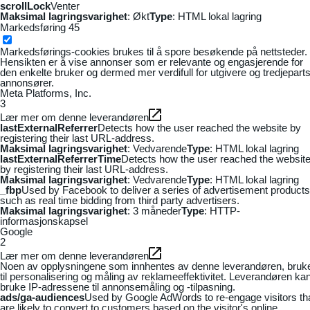
scrollLock
Venter
Maksimal lagringsvarighet
: Økt
Type
: HTML lokal lagring
Markedsføring
45
Markedsførings-cookies brukes til å spore besøkende på nettsteder.
Hensikten er å vise annonser som er relevante og engasjerende for
den enkelte bruker og dermed mer verdifull for utgivere og tredjepart
annonsører.
Meta Platforms, Inc.
3
Lær mer om denne leverandøren
lastExternalReferrer
Detects how the user reached the website by
registering their last URL-address.
Maksimal lagringsvarighet
: Vedvarende
Type
: HTML lokal lagring
lastExternalReferrerTime
Detects how the user reached the websit
by registering their last URL-address.
Maksimal lagringsvarighet
: Vedvarende
Type
: HTML lokal lagring
_fbp
Used by Facebook to deliver a series of advertisement products
such as real time bidding from third party advertisers.
Maksimal lagringsvarighet
: 3 måneder
Type
: HTTP-
informasjonskapsel
Google
2
Lær mer om denne leverandøren
Noen av opplysningene som innhentes av denne leverandøren, bruk
til personalisering og måling av reklameeffektivitet. Leverandøren ka
bruke IP-adressene til annonsemåling og -tilpasning.
ads/ga-audiences
Used by Google AdWords to re-engage visitors th
are likely to convert to customers based on the visitor's online