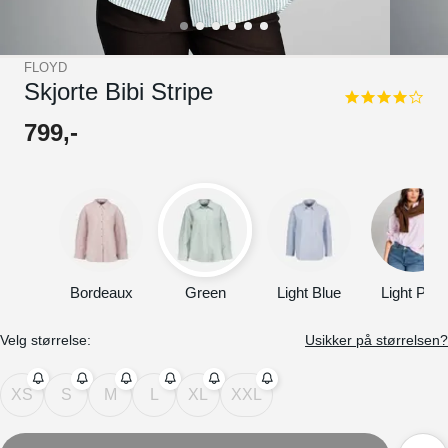
FLOYD
Skjorte Bibi Stripe
4.0
star
799
,-
rating
Bordeaux
Green
Light Blue
Light Pink
Velg størrelse:
Usikker på størrelsen?
XS
S
M
L
XL
XXL