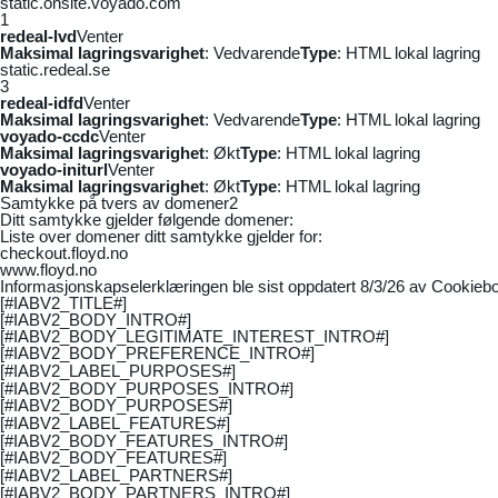
static.onsite.voyado.com
1
redeal-lvd
Venter
Maksimal lagringsvarighet
: Vedvarende
Type
: HTML lokal lagring
static.redeal.se
3
redeal-idfd
Venter
Maksimal lagringsvarighet
: Vedvarende
Type
: HTML lokal lagring
voyado-ccdc
Venter
Maksimal lagringsvarighet
: Økt
Type
: HTML lokal lagring
voyado-initurl
Venter
Maksimal lagringsvarighet
: Økt
Type
: HTML lokal lagring
Samtykke på tvers av domener
2
Ditt samtykke gjelder følgende domener:
Liste over domener ditt samtykke gjelder for:
checkout.floyd.no
www.floyd.no
Informasjonskapselerklæringen ble sist oppdatert 8/3/26 av
Cookiebo
[#IABV2_TITLE#]
[#IABV2_BODY_INTRO#]
[#IABV2_BODY_LEGITIMATE_INTEREST_INTRO#]
[#IABV2_BODY_PREFERENCE_INTRO#]
[#IABV2_LABEL_PURPOSES#]
[#IABV2_BODY_PURPOSES_INTRO#]
[#IABV2_BODY_PURPOSES#]
[#IABV2_LABEL_FEATURES#]
[#IABV2_BODY_FEATURES_INTRO#]
[#IABV2_BODY_FEATURES#]
[#IABV2_LABEL_PARTNERS#]
[#IABV2_BODY_PARTNERS_INTRO#]