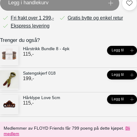
Legg i handlekurv
Fri frakt over 1 299,-
Gratis bytte og enkel retur
Ekspress levering
Trenger du også?
Hårstrikk Bundle 8 - 4pk
Legg til
115
,-
Satengskjerf 018
Legg til
199
,-
Hårklype Love 5cm
Legg til
115
,-
Medlemmer av FLOYD Friends får 799 poeng på dette kjøpet.
Bli
medlem