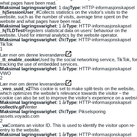
what pages have been read.
Maksimal lagringsvarighet
: 1 dag
Type
: HTTP-informasjonskapsel
_hjSessionUser_#
Collects statistics on the visitor's visits to the
website, such as the number of visits, average time spent on the
website and what pages have been read.
Maksimal lagringsvarighet
: 1 år
Type
: HTTP-informasjonskapsel
_hjTLDTest
Registers statistical data on users' behaviour on the
website. Used for internal analytics by the website operator.
Maksimal lagringsvarighet
: Økt
Type
: HTTP-informasjonskapsel
TikTok
1
Lær mer om denne leverandøren
_tt_enable_cookie
Used by the social networking service, TikTok, fo
tracking the use of embedded services.
Maksimal lagringsvarighet
: 1 år
Type
: HTTP-informasjonskapsel
VWO
2
Lær mer om denne leverandøren
_vwo_uuid_v2
This cookie is set to make split-tests on the website,
which optimizes the website's relevance towards the visitor – the
cookie can also be set to improve the visitor's experience on a websi
Maksimal lagringsvarighet
: 1 år
Type
: HTTP-informasjonskapsel
collect/v.gif
Venter
Maksimal lagringsvarighet
: Økt
Type
: Pikselsporing
assets.voyado.com
2
_va
Contains an visitor ID. This is used to identify the visitor upon re-
entry to the website.
Maksimal lagringsvarighet
: 1 år
Type
: HTTP-informasjonskapsel