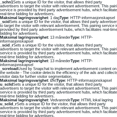
_schn1
Sets a unique ID for the visitor, that allows third party
advertisers to target the visitor with relevant advertisement. This pair
service is provided by third party advertisement hubs, which facilitat
real-time bidding for advertisers.
Maksimal lagringsvarighet
: 1 dag
Type
: HTTP-informasjonskapsel
_scid
Sets a unique ID for the visitor, that allows third party advertise
to target the visitor with relevant advertisement. This pairing service i
provided by third party advertisement hubs, which facilitates real-tim
bidding for advertisers.
Maksimal lagringsvarighet
: 13 måneder
Type
: HTTP-
informasjonskapsel
_scid_r
Sets a unique ID for the visitor, that allows third party
advertisers to target the visitor with relevant advertisement. This pair
service is provided by third party advertisement hubs, which facilitat
real-time bidding for advertisers.
Maksimal lagringsvarighet
: 13 måneder
Type
: HTTP-
informasjonskapsel
_screload
Used by Snapchat to implement advertisement content on
the website - The cookie detects the efficiency of the ads and collect
visitor data for further visitor segmentation.
Maksimal lagringsvarighet
: Økt
Type
: HTTP-informasjonskapsel
u_sclid
Sets a unique ID for the visitor, that allows third party
advertisers to target the visitor with relevant advertisement. This pair
service is provided by third party advertisement hubs, which facilitat
real-time bidding for advertisers.
Maksimal lagringsvarighet
: Vedvarende
Type
: HTML lokal lagring
u_sclid_r
Sets a unique ID for the visitor, that allows third party
advertisers to target the visitor with relevant advertisement. This pair
service is provided by third party advertisement hubs, which facilitat
real-time bidding for advertisers.