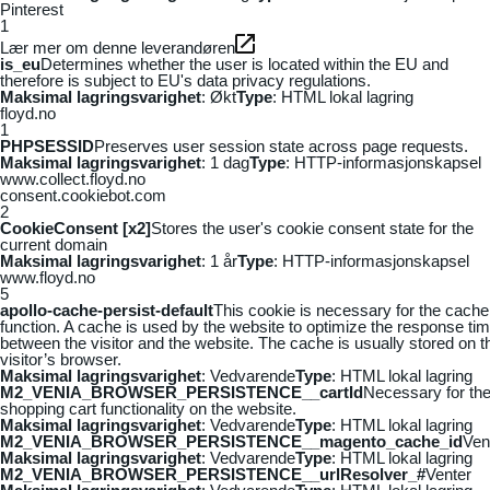
Pinterest
1
Lær mer om denne leverandøren
is_eu
Determines whether the user is located within the EU and
therefore is subject to EU's data privacy regulations.
Maksimal lagringsvarighet
: Økt
Type
: HTML lokal lagring
floyd.no
1
PHPSESSID
Preserves user session state across page requests.
Maksimal lagringsvarighet
: 1 dag
Type
: HTTP-informasjonskapsel
www.collect.floyd.no
consent.cookiebot.com
2
CookieConsent [x2]
Stores the user's cookie consent state for the
current domain
Maksimal lagringsvarighet
: 1 år
Type
: HTTP-informasjonskapsel
www.floyd.no
5
apollo-cache-persist-default
This cookie is necessary for the cache
function. A cache is used by the website to optimize the response ti
between the visitor and the website. The cache is usually stored on t
visitor’s browser.
Maksimal lagringsvarighet
: Vedvarende
Type
: HTML lokal lagring
M2_VENIA_BROWSER_PERSISTENCE__cartId
Necessary for th
shopping cart functionality on the website.
Maksimal lagringsvarighet
: Vedvarende
Type
: HTML lokal lagring
M2_VENIA_BROWSER_PERSISTENCE__magento_cache_id
Ven
Maksimal lagringsvarighet
: Vedvarende
Type
: HTML lokal lagring
M2_VENIA_BROWSER_PERSISTENCE__urlResolver_#
Venter