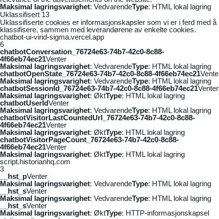
Maksimal lagringsvarighet
: Vedvarende
Type
: HTML lokal lagring
Uklassifisert
13
Uklassifiserte cookies er informasjonskapsler som vi er i ferd med å
klassifisere, sammen med leverandørene av enkelte cookies.
chatbot-ui-virid-sigma.vercel.app
6
chatbotConversation_76724e63-74b7-42c0-8c88-
4f66eb74ec21
Venter
Maksimal lagringsvarighet
: Vedvarende
Type
: HTML lokal lagring
chatbotOpenState_76724e63-74b7-42c0-8c88-4f66eb74ec21
Vente
Maksimal lagringsvarighet
: Vedvarende
Type
: HTML lokal lagring
chatbotSessionId_76724e63-74b7-42c0-8c88-4f66eb74ec21
Venter
Maksimal lagringsvarighet
: Økt
Type
: HTML lokal lagring
chatbotUserId
Venter
Maksimal lagringsvarighet
: Vedvarende
Type
: HTML lokal lagring
chatbotVisitorLastCountedUrl_76724e63-74b7-42c0-8c88-
4f66eb74ec21
Venter
Maksimal lagringsvarighet
: Økt
Type
: HTML lokal lagring
chatbotVisitorPageCount_76724e63-74b7-42c0-8c88-
4f66eb74ec21
Venter
Maksimal lagringsvarighet
: Økt
Type
: HTML lokal lagring
script.historianhq.com
3
__hst_p
Venter
Maksimal lagringsvarighet
: Vedvarende
Type
: HTML lokal lagring
__hst_s
Venter
Maksimal lagringsvarighet
: Vedvarende
Type
: HTML lokal lagring
__hst_s
Venter
Maksimal lagringsvarighet
: Økt
Type
: HTTP-informasjonskapsel