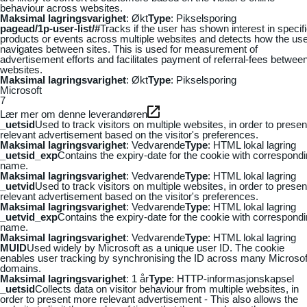
behaviour across websites.
Maksimal lagringsvarighet
: Økt
Type
: Pikselsporing
pagead/1p-user-list/#
Tracks if the user has shown interest in specif
products or events across multiple websites and detects how the us
navigates between sites. This is used for measurement of
advertisement efforts and facilitates payment of referral-fees betwee
websites.
Maksimal lagringsvarighet
: Økt
Type
: Pikselsporing
Microsoft
7
Lær mer om denne leverandøren
_uetsid
Used to track visitors on multiple websites, in order to presen
relevant advertisement based on the visitor's preferences.
Maksimal lagringsvarighet
: Vedvarende
Type
: HTML lokal lagring
_uetsid_exp
Contains the expiry-date for the cookie with correspond
name.
Maksimal lagringsvarighet
: Vedvarende
Type
: HTML lokal lagring
_uetvid
Used to track visitors on multiple websites, in order to presen
relevant advertisement based on the visitor's preferences.
Maksimal lagringsvarighet
: Vedvarende
Type
: HTML lokal lagring
_uetvid_exp
Contains the expiry-date for the cookie with correspond
name.
Maksimal lagringsvarighet
: Vedvarende
Type
: HTML lokal lagring
MUID
Used widely by Microsoft as a unique user ID. The cookie
enables user tracking by synchronising the ID across many Microsof
domains.
Maksimal lagringsvarighet
: 1 år
Type
: HTTP-informasjonskapsel
_uetsid
Collects data on visitor behaviour from multiple websites, in
order to present more relevant advertisement - This also allows the