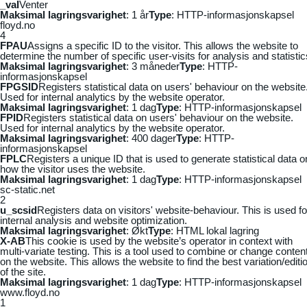
_vaI
Venter
Maksimal lagringsvarighet
: 1 år
Type
: HTTP-informasjonskapsel
floyd.no
4
FPAU
Assigns a specific ID to the visitor. This allows the website to
determine the number of specific user-visits for analysis and statistic
Maksimal lagringsvarighet
: 3 måneder
Type
: HTTP-
informasjonskapsel
FPGSID
Registers statistical data on users' behaviour on the website
Used for internal analytics by the website operator.
Maksimal lagringsvarighet
: 1 dag
Type
: HTTP-informasjonskapsel
FPID
Registers statistical data on users' behaviour on the website.
Used for internal analytics by the website operator.
Maksimal lagringsvarighet
: 400 dager
Type
: HTTP-
informasjonskapsel
FPLC
Registers a unique ID that is used to generate statistical data o
how the visitor uses the website.
Maksimal lagringsvarighet
: 1 dag
Type
: HTTP-informasjonskapsel
sc-static.net
2
u_scsid
Registers data on visitors' website-behaviour. This is used fo
internal analysis and website optimization.
Maksimal lagringsvarighet
: Økt
Type
: HTML lokal lagring
X-AB
This cookie is used by the website’s operator in context with
multi-variate testing. This is a tool used to combine or change conten
on the website. This allows the website to find the best variation/editi
of the site.
Maksimal lagringsvarighet
: 1 dag
Type
: HTTP-informasjonskapsel
www.floyd.no
1