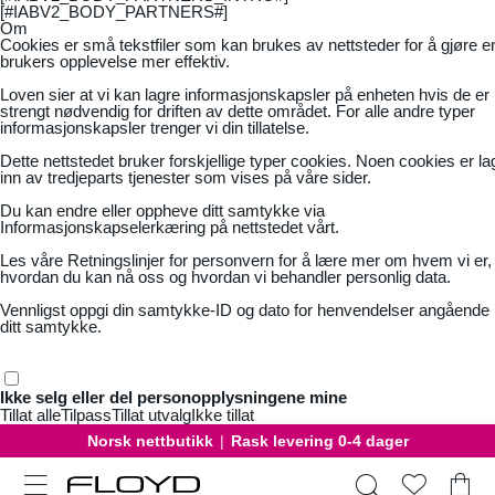
[#IABV2_BODY_PARTNERS#]
Om
Cookies er små tekstfiler som kan brukes av nettsteder for å gjøre e
brukers opplevelse mer effektiv.
Loven sier at vi kan lagre informasjonskapsler på enheten hvis de er
strengt nødvendig for driften av dette området. For alle andre typer
informasjonskapsler trenger vi din tillatelse.
Dette nettstedet bruker forskjellige typer cookies. Noen cookies er la
inn av tredjeparts tjenester som vises på våre sider.
Du kan endre eller oppheve ditt samtykke via
Informasjonskapselerkæring på nettstedet vårt.
Les våre
Retningslinjer for personvern
for å lære mer om hvem vi er,
hvordan du kan nå oss og hvordan vi behandler personlig data.
Vennligst oppgi din samtykke-ID og dato for henvendelser angående
ditt samtykke.
Ikke selg eller del personopplysningene mine
Tillat alle
Tilpass
Tillat utvalg
Ikke tillat
Norsk nettbutikk
|
Rask levering 0-4 dager