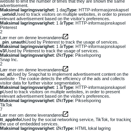
website to limit the number of times that they are shown the same
advertisement.
Maksimal lagringsvarighet
: 1 dag
Type
: HTTP-informasjonskapsel
_uetvid
Used to track visitors on multiple websites, in order to presen
relevant advertisement based on the visitor's preferences.
Maksimal lagringsvarighet
: 1 år
Type
: HTTP-informasjonskapsel
Pinterest
2
Lær mer om denne leverandøren
_pin_unauth
Used by Pinterest to track the usage of services.
Maksimal lagringsvarighet
: 1 år
Type
: HTTP-informasjonskapsel
v3/
Used by Pinterest to track the usage of services.
Maksimal lagringsvarighet
: Økt
Type
: Pikselsporing
Snap Inc.
2
Lær mer om denne leverandøren
sc_at
Used by Snapchat to implement advertisement content on the
website - The cookie detects the efficiency of the ads and collects
visitor data for further visitor segmentation.
Maksimal lagringsvarighet
: 1 år
Type
: HTTP-informasjonskapsel
p
Used to track visitors on multiple websites, in order to present
relevant advertisement based on the visitor's preferences.
Maksimal lagringsvarighet
: Økt
Type
: Pikselsporing
TikTok
7
Lær mer om denne leverandøren
tt_appInfo
Used by the social networking service, TikTok, for trackin
the use of embedded services.
Maksimal lagringsvarighet
: Økt
Type
: HTML lokal lagring