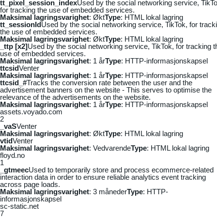
tt_pixel_session_index
Used by the social networking service, TikTo
for tracking the use of embedded services.
Maksimal lagringsvarighet
: Økt
Type
: HTML lokal lagring
tt_sessionId
Used by the social networking service, TikTok, for track
the use of embedded services.
Maksimal lagringsvarighet
: Økt
Type
: HTML lokal lagring
_ttp [x2]
Used by the social networking service, TikTok, for tracking t
use of embedded services.
Maksimal lagringsvarighet
: 1 år
Type
: HTTP-informasjonskapsel
ttcsid
Venter
Maksimal lagringsvarighet
: 1 år
Type
: HTTP-informasjonskapsel
ttcsid_#
Tracks the conversion rate between the user and the
advertisement banners on the website - This serves to optimise the
relevance of the advertisements on the website.
Maksimal lagringsvarighet
: 1 år
Type
: HTTP-informasjonskapsel
assets.voyado.com
2
_vaS
Venter
Maksimal lagringsvarighet
: Økt
Type
: HTML lokal lagring
vtid
Venter
Maksimal lagringsvarighet
: Vedvarende
Type
: HTML lokal lagring
floyd.no
1
_gtmeec
Used to temporarily store and process ecommerce-related
interaction data in order to ensure reliable analytics event tracking
across page loads.
Maksimal lagringsvarighet
: 3 måneder
Type
: HTTP-
informasjonskapsel
sc-static.net
7