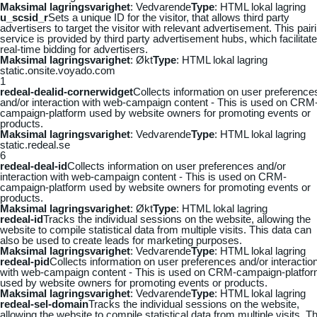
Maksimal lagringsvarighet
: Vedvarende
Type
: HTML lokal lagring
u_scsid_r
Sets a unique ID for the visitor, that allows third party
advertisers to target the visitor with relevant advertisement. This pair
service is provided by third party advertisement hubs, which facilitat
real-time bidding for advertisers.
Maksimal lagringsvarighet
: Økt
Type
: HTML lokal lagring
static.onsite.voyado.com
1
redeal-dealid-cornerwidget
Collects information on user preference
and/or interaction with web-campaign content - This is used on CRM
campaign-platform used by website owners for promoting events or
products.
Maksimal lagringsvarighet
: Vedvarende
Type
: HTML lokal lagring
static.redeal.se
6
redeal-deal-id
Collects information on user preferences and/or
interaction with web-campaign content - This is used on CRM-
campaign-platform used by website owners for promoting events or
products.
Maksimal lagringsvarighet
: Økt
Type
: HTML lokal lagring
redeal-id
Tracks the individual sessions on the website, allowing the
website to compile statistical data from multiple visits. This data can
also be used to create leads for marketing purposes.
Maksimal lagringsvarighet
: Vedvarende
Type
: HTML lokal lagring
redeal-pid
Collects information on user preferences and/or interactio
with web-campaign content - This is used on CRM-campaign-platfo
used by website owners for promoting events or products.
Maksimal lagringsvarighet
: Vedvarende
Type
: HTML lokal lagring
redeal-sel-domain
Tracks the individual sessions on the website,
allowing the website to compile statistical data from multiple visits. Th