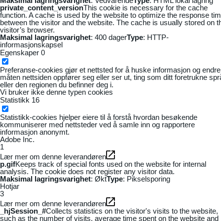
Maksimal lagringsvarighet
: Vedvarende
Type
: HTML lokal lagring
private_content_version
This cookie is necessary for the cache
function. A cache is used by the website to optimize the response ti
between the visitor and the website. The cache is usually stored on t
visitor’s browser.
Maksimal lagringsvarighet
: 400 dager
Type
: HTTP-
informasjonskapsel
Egenskaper
0
Preferanse-cookies gjør et nettsted for å huske informasjon og endre
måten nettsiden oppfører seg eller ser ut, ting som ditt foretrukne sp
eller den regionen du befinner deg i.
Vi bruker ikke denne typen cookies
Statistikk
16
Statistikk-cookies hjelper eiere til å forstå hvordan besøkende
kommuniserer med nettsteder ved å samle inn og rapportere
informasjon anonymt.
Adobe Inc.
1
Lær mer om denne leverandøren
p.gif
Keeps track of special fonts used on the website for internal
analysis. The cookie does not register any visitor data.
Maksimal lagringsvarighet
: Økt
Type
: Pikselsporing
Hotjar
3
Lær mer om denne leverandøren
_hjSession_#
Collects statistics on the visitor's visits to the website,
such as the number of visits, average time spent on the website and