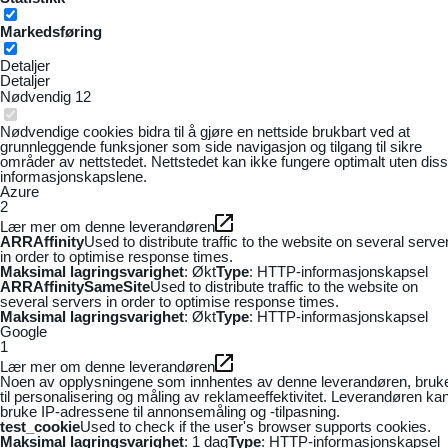
Markedsføring
Detaljer
Detaljer
Nødvendig
12
Nødvendige cookies bidra til å gjøre en nettside brukbart ved at
grunnleggende funksjoner som side navigasjon og tilgang til sikre
områder av nettstedet. Nettstedet kan ikke fungere optimalt uten dis
informasjonskapslene.
Azure
2
Lær mer om denne leverandøren
ARRAffinity
Used to distribute traffic to the website on several serve
in order to optimise response times.
Maksimal lagringsvarighet
: Økt
Type
: HTTP-informasjonskapsel
ARRAffinitySameSite
Used to distribute traffic to the website on
several servers in order to optimise response times.
Maksimal lagringsvarighet
: Økt
Type
: HTTP-informasjonskapsel
Google
1
Lær mer om denne leverandøren
Noen av opplysningene som innhentes av denne leverandøren, bruk
til personalisering og måling av reklameeffektivitet. Leverandøren ka
bruke IP-adressene til annonsemåling og -tilpasning.
test_cookie
Used to check if the user's browser supports cookies.
Maksimal lagringsvarighet
: 1 dag
Type
: HTTP-informasjonskapsel