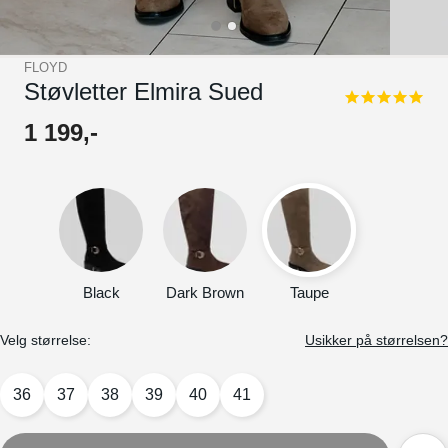
FLOYD
Støvletter Elmira Sued
5.0
star
1
199
,-
rating
Black
Dark Brown
Taupe
Velg størrelse:
Usikker på størrelsen?
36
37
38
39
40
41