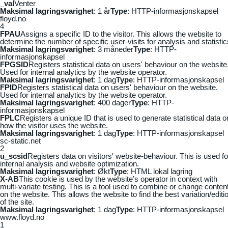
_vaI
Venter
Maksimal lagringsvarighet
: 1 år
Type
: HTTP-informasjonskapsel
floyd.no
4
FPAU
Assigns a specific ID to the visitor. This allows the website to
determine the number of specific user-visits for analysis and statistic
Maksimal lagringsvarighet
: 3 måneder
Type
: HTTP-
informasjonskapsel
FPGSID
Registers statistical data on users' behaviour on the website
Used for internal analytics by the website operator.
Maksimal lagringsvarighet
: 1 dag
Type
: HTTP-informasjonskapsel
FPID
Registers statistical data on users' behaviour on the website.
Used for internal analytics by the website operator.
Maksimal lagringsvarighet
: 400 dager
Type
: HTTP-
informasjonskapsel
FPLC
Registers a unique ID that is used to generate statistical data o
how the visitor uses the website.
Maksimal lagringsvarighet
: 1 dag
Type
: HTTP-informasjonskapsel
sc-static.net
2
u_scsid
Registers data on visitors' website-behaviour. This is used fo
internal analysis and website optimization.
Maksimal lagringsvarighet
: Økt
Type
: HTML lokal lagring
X-AB
This cookie is used by the website’s operator in context with
multi-variate testing. This is a tool used to combine or change conten
on the website. This allows the website to find the best variation/editi
of the site.
Maksimal lagringsvarighet
: 1 dag
Type
: HTTP-informasjonskapsel
www.floyd.no
1