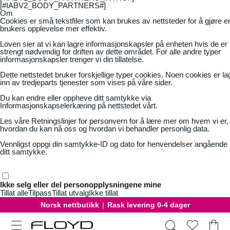
[#IABV2_BODY_PARTNERS#]
Om
Cookies er små tekstfiler som kan brukes av nettsteder for å gjøre e
brukers opplevelse mer effektiv.
Loven sier at vi kan lagre informasjonskapsler på enheten hvis de er
strengt nødvendig for driften av dette området. For alle andre typer
informasjonskapsler trenger vi din tillatelse.
Dette nettstedet bruker forskjellige typer cookies. Noen cookies er la
inn av tredjeparts tjenester som vises på våre sider.
Du kan endre eller oppheve ditt samtykke via
Informasjonskapselerkæring på nettstedet vårt.
Les våre
Retningslinjer for personvern
for å lære mer om hvem vi er,
hvordan du kan nå oss og hvordan vi behandler personlig data.
Vennligst oppgi din samtykke-ID og dato for henvendelser angående
ditt samtykke.
Ikke selg eller del personopplysningene mine
Tillat alle
Tilpass
Tillat utvalg
Ikke tillat
Norsk nettbutikk
|
Rask levering 0-4 dager