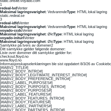
static.onsite.voyado.com
1
redeal-lvd
Venter
Maksimal lagringsvarighet
: Vedvarende
Type
: HTML lokal lagring
static.redeal.se
3
redeal-idfd
Venter
Maksimal lagringsvarighet
: Vedvarende
Type
: HTML lokal lagring
voyado-ccdc
Venter
Maksimal lagringsvarighet
: Økt
Type
: HTML lokal lagring
voyado-initurl
Venter
Maksimal lagringsvarighet
: Økt
Type
: HTML lokal lagring
Samtykke på tvers av domener
2
Ditt samtykke gjelder følgende domener:
Liste over domener ditt samtykke gjelder for:
checkout.floyd.no
www.floyd.no
Informasjonskapselerklæringen ble sist oppdatert 8/3/26 av
Cookiebo
[#IABV2_TITLE#]
[#IABV2_BODY_INTRO#]
[#IABV2_BODY_LEGITIMATE_INTEREST_INTRO#]
[#IABV2_BODY_PREFERENCE_INTRO#]
[#IABV2_LABEL_PURPOSES#]
[#IABV2_BODY_PURPOSES_INTRO#]
[#IABV2_BODY_PURPOSES#]
[#IABV2_LABEL_FEATURES#]
[#IABV2_BODY_FEATURES_INTRO#]
[#IABV2_BODY_FEATURES#]
[#IABV2_LABEL_PARTNERS#]
[#IABV2_BODY_PARTNERS_INTRO#]