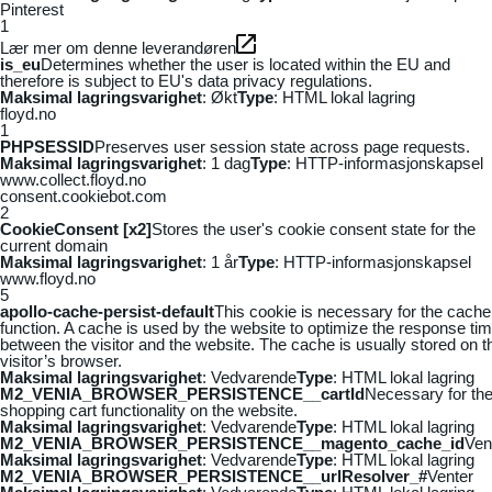
Pinterest
1
Lær mer om denne leverandøren
is_eu
Determines whether the user is located within the EU and
therefore is subject to EU's data privacy regulations.
Maksimal lagringsvarighet
: Økt
Type
: HTML lokal lagring
floyd.no
1
PHPSESSID
Preserves user session state across page requests.
Maksimal lagringsvarighet
: 1 dag
Type
: HTTP-informasjonskapsel
www.collect.floyd.no
consent.cookiebot.com
2
CookieConsent [x2]
Stores the user's cookie consent state for the
current domain
Maksimal lagringsvarighet
: 1 år
Type
: HTTP-informasjonskapsel
www.floyd.no
5
apollo-cache-persist-default
This cookie is necessary for the cache
function. A cache is used by the website to optimize the response ti
between the visitor and the website. The cache is usually stored on t
visitor’s browser.
Maksimal lagringsvarighet
: Vedvarende
Type
: HTML lokal lagring
M2_VENIA_BROWSER_PERSISTENCE__cartId
Necessary for th
shopping cart functionality on the website.
Maksimal lagringsvarighet
: Vedvarende
Type
: HTML lokal lagring
M2_VENIA_BROWSER_PERSISTENCE__magento_cache_id
Ven
Maksimal lagringsvarighet
: Vedvarende
Type
: HTML lokal lagring
M2_VENIA_BROWSER_PERSISTENCE__urlResolver_#
Venter