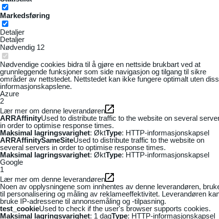
Markedsføring
Detaljer
Detaljer
Nødvendig
12
Nødvendige cookies bidra til å gjøre en nettside brukbart ved at
grunnleggende funksjoner som side navigasjon og tilgang til sikre
områder av nettstedet. Nettstedet kan ikke fungere optimalt uten dis
informasjonskapslene.
Azure
2
Lær mer om denne leverandøren
ARRAffinity
Used to distribute traffic to the website on several serve
in order to optimise response times.
Maksimal lagringsvarighet
: Økt
Type
: HTTP-informasjonskapsel
ARRAffinitySameSite
Used to distribute traffic to the website on
several servers in order to optimise response times.
Maksimal lagringsvarighet
: Økt
Type
: HTTP-informasjonskapsel
Google
1
Lær mer om denne leverandøren
Noen av opplysningene som innhentes av denne leverandøren, bruk
til personalisering og måling av reklameeffektivitet. Leverandøren ka
bruke IP-adressene til annonsemåling og -tilpasning.
test_cookie
Used to check if the user's browser supports cookies.
Maksimal lagringsvarighet
: 1 dag
Type
: HTTP-informasjonskapsel