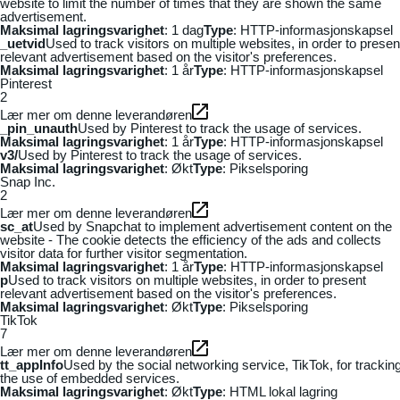
website to limit the number of times that they are shown the same
advertisement.
Maksimal lagringsvarighet
: 1 dag
Type
: HTTP-informasjonskapsel
_uetvid
Used to track visitors on multiple websites, in order to presen
relevant advertisement based on the visitor's preferences.
Maksimal lagringsvarighet
: 1 år
Type
: HTTP-informasjonskapsel
Pinterest
2
Lær mer om denne leverandøren
_pin_unauth
Used by Pinterest to track the usage of services.
Maksimal lagringsvarighet
: 1 år
Type
: HTTP-informasjonskapsel
v3/
Used by Pinterest to track the usage of services.
Maksimal lagringsvarighet
: Økt
Type
: Pikselsporing
Snap Inc.
2
Lær mer om denne leverandøren
sc_at
Used by Snapchat to implement advertisement content on the
website - The cookie detects the efficiency of the ads and collects
visitor data for further visitor segmentation.
Maksimal lagringsvarighet
: 1 år
Type
: HTTP-informasjonskapsel
p
Used to track visitors on multiple websites, in order to present
relevant advertisement based on the visitor's preferences.
Maksimal lagringsvarighet
: Økt
Type
: Pikselsporing
TikTok
7
Lær mer om denne leverandøren
tt_appInfo
Used by the social networking service, TikTok, for trackin
the use of embedded services.
Maksimal lagringsvarighet
: Økt
Type
: HTML lokal lagring