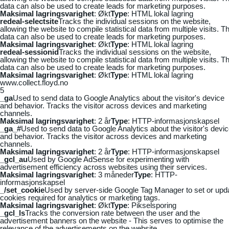
data can also be used to create leads for marketing purposes.
Maksimal lagringsvarighet
: Økt
Type
: HTML lokal lagring
redeal-selectsite
Tracks the individual sessions on the website,
allowing the website to compile statistical data from multiple visits. Th
data can also be used to create leads for marketing purposes.
Maksimal lagringsvarighet
: Økt
Type
: HTML lokal lagring
redeal-sessionid
Tracks the individual sessions on the website,
allowing the website to compile statistical data from multiple visits. Th
data can also be used to create leads for marketing purposes.
Maksimal lagringsvarighet
: Økt
Type
: HTML lokal lagring
www.collect.floyd.no
5
_ga
Used to send data to Google Analytics about the visitor's device
and behavior. Tracks the visitor across devices and marketing
channels.
Maksimal lagringsvarighet
: 2 år
Type
: HTTP-informasjonskapsel
_ga_#
Used to send data to Google Analytics about the visitor's devi
and behavior. Tracks the visitor across devices and marketing
channels.
Maksimal lagringsvarighet
: 2 år
Type
: HTTP-informasjonskapsel
_gcl_au
Used by Google AdSense for experimenting with
advertisement efficiency across websites using their services.
Maksimal lagringsvarighet
: 3 måneder
Type
: HTTP-
informasjonskapsel
_/set_cookie
Used by server-side Google Tag Manager to set or upd
cookies required for analytics or marketing tags.
Maksimal lagringsvarighet
: Økt
Type
: Pikselsporing
_gcl_ls
Tracks the conversion rate between the user and the
advertisement banners on the website - This serves to optimise the
relevance of the advertisements on the website.