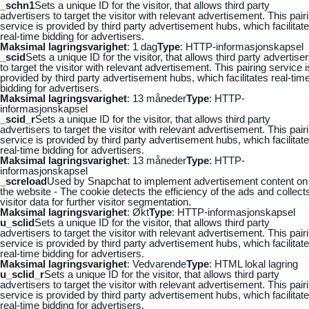
_schn1
Sets a unique ID for the visitor, that allows third party
advertisers to target the visitor with relevant advertisement. This pair
service is provided by third party advertisement hubs, which facilitat
real-time bidding for advertisers.
Maksimal lagringsvarighet
: 1 dag
Type
: HTTP-informasjonskapsel
_scid
Sets a unique ID for the visitor, that allows third party advertise
to target the visitor with relevant advertisement. This pairing service i
provided by third party advertisement hubs, which facilitates real-tim
bidding for advertisers.
Maksimal lagringsvarighet
: 13 måneder
Type
: HTTP-
informasjonskapsel
_scid_r
Sets a unique ID for the visitor, that allows third party
advertisers to target the visitor with relevant advertisement. This pair
service is provided by third party advertisement hubs, which facilitat
real-time bidding for advertisers.
Maksimal lagringsvarighet
: 13 måneder
Type
: HTTP-
informasjonskapsel
_screload
Used by Snapchat to implement advertisement content on
the website - The cookie detects the efficiency of the ads and collect
visitor data for further visitor segmentation.
Maksimal lagringsvarighet
: Økt
Type
: HTTP-informasjonskapsel
u_sclid
Sets a unique ID for the visitor, that allows third party
advertisers to target the visitor with relevant advertisement. This pair
service is provided by third party advertisement hubs, which facilitat
real-time bidding for advertisers.
Maksimal lagringsvarighet
: Vedvarende
Type
: HTML lokal lagring
u_sclid_r
Sets a unique ID for the visitor, that allows third party
advertisers to target the visitor with relevant advertisement. This pair
service is provided by third party advertisement hubs, which facilitat
real-time bidding for advertisers.