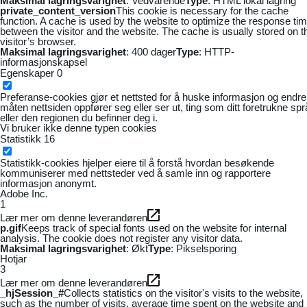
Maksimal lagringsvarighet
: Vedvarende
Type
: HTML lokal lagring
private_content_version
This cookie is necessary for the cache
function. A cache is used by the website to optimize the response ti
between the visitor and the website. The cache is usually stored on t
visitor’s browser.
Maksimal lagringsvarighet
: 400 dager
Type
: HTTP-
informasjonskapsel
Egenskaper
0
Preferanse-cookies gjør et nettsted for å huske informasjon og endre
måten nettsiden oppfører seg eller ser ut, ting som ditt foretrukne sp
eller den regionen du befinner deg i.
Vi bruker ikke denne typen cookies
Statistikk
16
Statistikk-cookies hjelper eiere til å forstå hvordan besøkende
kommuniserer med nettsteder ved å samle inn og rapportere
informasjon anonymt.
Adobe Inc.
1
Lær mer om denne leverandøren
p.gif
Keeps track of special fonts used on the website for internal
analysis. The cookie does not register any visitor data.
Maksimal lagringsvarighet
: Økt
Type
: Pikselsporing
Hotjar
3
Lær mer om denne leverandøren
_hjSession_#
Collects statistics on the visitor's visits to the website,
such as the number of visits, average time spent on the website and