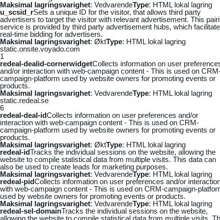
Maksimal lagringsvarighet
: Vedvarende
Type
: HTML lokal lagring
u_scsid_r
Sets a unique ID for the visitor, that allows third party
advertisers to target the visitor with relevant advertisement. This pair
service is provided by third party advertisement hubs, which facilitat
real-time bidding for advertisers.
Maksimal lagringsvarighet
: Økt
Type
: HTML lokal lagring
static.onsite.voyado.com
1
redeal-dealid-cornerwidget
Collects information on user preference
and/or interaction with web-campaign content - This is used on CRM
campaign-platform used by website owners for promoting events or
products.
Maksimal lagringsvarighet
: Vedvarende
Type
: HTML lokal lagring
static.redeal.se
6
redeal-deal-id
Collects information on user preferences and/or
interaction with web-campaign content - This is used on CRM-
campaign-platform used by website owners for promoting events or
products.
Maksimal lagringsvarighet
: Økt
Type
: HTML lokal lagring
redeal-id
Tracks the individual sessions on the website, allowing the
website to compile statistical data from multiple visits. This data can
also be used to create leads for marketing purposes.
Maksimal lagringsvarighet
: Vedvarende
Type
: HTML lokal lagring
redeal-pid
Collects information on user preferences and/or interactio
with web-campaign content - This is used on CRM-campaign-platfo
used by website owners for promoting events or products.
Maksimal lagringsvarighet
: Vedvarende
Type
: HTML lokal lagring
redeal-sel-domain
Tracks the individual sessions on the website,
allowing the website to compile statistical data from multiple visits. Th