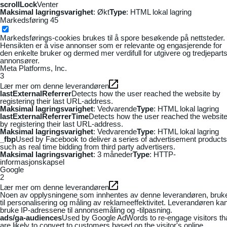
scrollLock
Venter
Maksimal lagringsvarighet
: Økt
Type
: HTML lokal lagring
Markedsføring
45
Markedsførings-cookies brukes til å spore besøkende på nettsteder.
Hensikten er å vise annonser som er relevante og engasjerende for
den enkelte bruker og dermed mer verdifull for utgivere og tredjepart
annonsører.
Meta Platforms, Inc.
3
Lær mer om denne leverandøren
lastExternalReferrer
Detects how the user reached the website by
registering their last URL-address.
Maksimal lagringsvarighet
: Vedvarende
Type
: HTML lokal lagring
lastExternalReferrerTime
Detects how the user reached the websit
by registering their last URL-address.
Maksimal lagringsvarighet
: Vedvarende
Type
: HTML lokal lagring
_fbp
Used by Facebook to deliver a series of advertisement products
such as real time bidding from third party advertisers.
Maksimal lagringsvarighet
: 3 måneder
Type
: HTTP-
informasjonskapsel
Google
2
Lær mer om denne leverandøren
Noen av opplysningene som innhentes av denne leverandøren, bruk
til personalisering og måling av reklameeffektivitet. Leverandøren ka
bruke IP-adressene til annonsemåling og -tilpasning.
ads/ga-audiences
Used by Google AdWords to re-engage visitors th
are likely to convert to customers based on the visitor's online