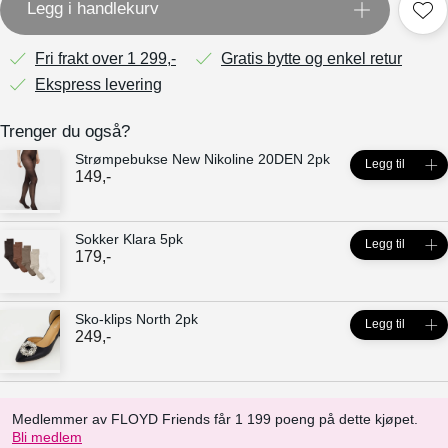
Legg i handlekurv
Fri frakt over 1 299,-
Gratis bytte og enkel retur
Ekspress levering
Trenger du også?
Strømpebukse New Nikoline 20DEN 2pk
Legg til
149
,-
Sokker Klara 5pk
Legg til
179
,-
Sko-klips North 2pk
Legg til
249
,-
Medlemmer av FLOYD Friends får 1 199 poeng på dette kjøpet.
Bli medlem