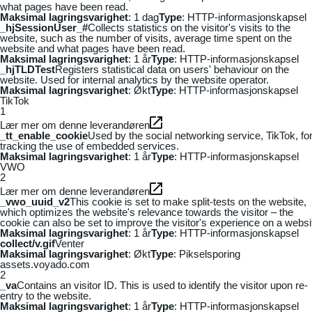
what pages have been read.
Maksimal lagringsvarighet
: 1 dag
Type
: HTTP-informasjonskapsel
_hjSessionUser_#
Collects statistics on the visitor's visits to the
website, such as the number of visits, average time spent on the
website and what pages have been read.
Maksimal lagringsvarighet
: 1 år
Type
: HTTP-informasjonskapsel
_hjTLDTest
Registers statistical data on users' behaviour on the
website. Used for internal analytics by the website operator.
Maksimal lagringsvarighet
: Økt
Type
: HTTP-informasjonskapsel
TikTok
1
Lær mer om denne leverandøren
_tt_enable_cookie
Used by the social networking service, TikTok, fo
tracking the use of embedded services.
Maksimal lagringsvarighet
: 1 år
Type
: HTTP-informasjonskapsel
VWO
2
Lær mer om denne leverandøren
_vwo_uuid_v2
This cookie is set to make split-tests on the website,
which optimizes the website's relevance towards the visitor – the
cookie can also be set to improve the visitor's experience on a websi
Maksimal lagringsvarighet
: 1 år
Type
: HTTP-informasjonskapsel
collect/v.gif
Venter
Maksimal lagringsvarighet
: Økt
Type
: Pikselsporing
assets.voyado.com
2
_va
Contains an visitor ID. This is used to identify the visitor upon re-
entry to the website.
Maksimal lagringsvarighet
: 1 år
Type
: HTTP-informasjonskapsel