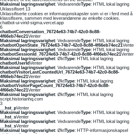
Maksimal lagringsvarighet
: Vedvarende
Type
: HTML lokal lagring
Uklassifisert
13
Uklassifiserte cookies er informasjonskapsler som vi er i ferd med å
klassifisere, sammen med leverandørene av enkelte cookies.
chatbot-ui-virid-sigma.vercel.app
6
chatbotConversation_76724e63-74b7-42c0-8c88-
4f66eb74ec21
Venter
Maksimal lagringsvarighet
: Vedvarende
Type
: HTML lokal lagring
chatbotOpenState_76724e63-74b7-42c0-8c88-4f66eb74ec21
Vente
Maksimal lagringsvarighet
: Vedvarende
Type
: HTML lokal lagring
chatbotSessionId_76724e63-74b7-42c0-8c88-4f66eb74ec21
Venter
Maksimal lagringsvarighet
: Økt
Type
: HTML lokal lagring
chatbotUserId
Venter
Maksimal lagringsvarighet
: Vedvarende
Type
: HTML lokal lagring
chatbotVisitorLastCountedUrl_76724e63-74b7-42c0-8c88-
4f66eb74ec21
Venter
Maksimal lagringsvarighet
: Økt
Type
: HTML lokal lagring
chatbotVisitorPageCount_76724e63-74b7-42c0-8c88-
4f66eb74ec21
Venter
Maksimal lagringsvarighet
: Økt
Type
: HTML lokal lagring
script.historianhq.com
3
__hst_p
Venter
Maksimal lagringsvarighet
: Vedvarende
Type
: HTML lokal lagring
__hst_s
Venter
Maksimal lagringsvarighet
: Vedvarende
Type
: HTML lokal lagring
__hst_s
Venter
Maksimal lagringsvarighet
: Økt
Type
: HTTP-informasjonskapsel