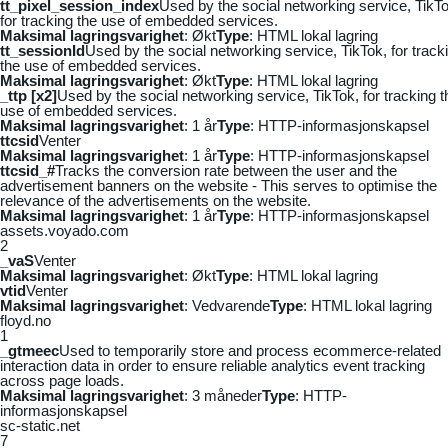
tt_pixel_session_index
Used by the social networking service, TikTo
for tracking the use of embedded services.
Maksimal lagringsvarighet
: Økt
Type
: HTML lokal lagring
tt_sessionId
Used by the social networking service, TikTok, for track
the use of embedded services.
Maksimal lagringsvarighet
: Økt
Type
: HTML lokal lagring
_ttp [x2]
Used by the social networking service, TikTok, for tracking t
use of embedded services.
Maksimal lagringsvarighet
: 1 år
Type
: HTTP-informasjonskapsel
ttcsid
Venter
Maksimal lagringsvarighet
: 1 år
Type
: HTTP-informasjonskapsel
ttcsid_#
Tracks the conversion rate between the user and the
advertisement banners on the website - This serves to optimise the
relevance of the advertisements on the website.
Maksimal lagringsvarighet
: 1 år
Type
: HTTP-informasjonskapsel
assets.voyado.com
2
_vaS
Venter
Maksimal lagringsvarighet
: Økt
Type
: HTML lokal lagring
vtid
Venter
Maksimal lagringsvarighet
: Vedvarende
Type
: HTML lokal lagring
floyd.no
1
_gtmeec
Used to temporarily store and process ecommerce-related
interaction data in order to ensure reliable analytics event tracking
across page loads.
Maksimal lagringsvarighet
: 3 måneder
Type
: HTTP-
informasjonskapsel
sc-static.net
7