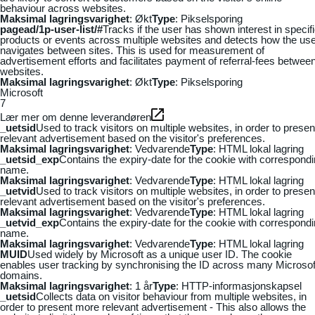
behaviour across websites.
Maksimal lagringsvarighet
: Økt
Type
: Pikselsporing
pagead/1p-user-list/#
Tracks if the user has shown interest in specif
products or events across multiple websites and detects how the us
navigates between sites. This is used for measurement of
advertisement efforts and facilitates payment of referral-fees betwee
websites.
Maksimal lagringsvarighet
: Økt
Type
: Pikselsporing
Microsoft
7
Lær mer om denne leverandøren
_uetsid
Used to track visitors on multiple websites, in order to presen
relevant advertisement based on the visitor's preferences.
Maksimal lagringsvarighet
: Vedvarende
Type
: HTML lokal lagring
_uetsid_exp
Contains the expiry-date for the cookie with correspond
name.
Maksimal lagringsvarighet
: Vedvarende
Type
: HTML lokal lagring
_uetvid
Used to track visitors on multiple websites, in order to presen
relevant advertisement based on the visitor's preferences.
Maksimal lagringsvarighet
: Vedvarende
Type
: HTML lokal lagring
_uetvid_exp
Contains the expiry-date for the cookie with correspond
name.
Maksimal lagringsvarighet
: Vedvarende
Type
: HTML lokal lagring
MUID
Used widely by Microsoft as a unique user ID. The cookie
enables user tracking by synchronising the ID across many Microsof
domains.
Maksimal lagringsvarighet
: 1 år
Type
: HTTP-informasjonskapsel
_uetsid
Collects data on visitor behaviour from multiple websites, in
order to present more relevant advertisement - This also allows the