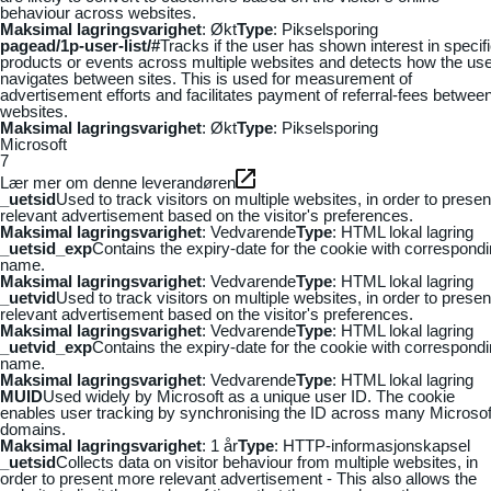
behaviour across websites.
Maksimal lagringsvarighet
: Økt
Type
: Pikselsporing
pagead/1p-user-list/#
Tracks if the user has shown interest in specif
products or events across multiple websites and detects how the us
navigates between sites. This is used for measurement of
advertisement efforts and facilitates payment of referral-fees betwee
websites.
Maksimal lagringsvarighet
: Økt
Type
: Pikselsporing
Microsoft
7
Lær mer om denne leverandøren
_uetsid
Used to track visitors on multiple websites, in order to presen
relevant advertisement based on the visitor's preferences.
Maksimal lagringsvarighet
: Vedvarende
Type
: HTML lokal lagring
_uetsid_exp
Contains the expiry-date for the cookie with correspond
name.
Maksimal lagringsvarighet
: Vedvarende
Type
: HTML lokal lagring
_uetvid
Used to track visitors on multiple websites, in order to presen
relevant advertisement based on the visitor's preferences.
Maksimal lagringsvarighet
: Vedvarende
Type
: HTML lokal lagring
_uetvid_exp
Contains the expiry-date for the cookie with correspond
name.
Maksimal lagringsvarighet
: Vedvarende
Type
: HTML lokal lagring
MUID
Used widely by Microsoft as a unique user ID. The cookie
enables user tracking by synchronising the ID across many Microsof
domains.
Maksimal lagringsvarighet
: 1 år
Type
: HTTP-informasjonskapsel
_uetsid
Collects data on visitor behaviour from multiple websites, in
order to present more relevant advertisement - This also allows the