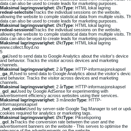
data can also be used to create leads for marketing purposes.
Maksimal lagringsvarighet
: Økt
Type
: HTML lokal lagring
redeal-selectsite
Tracks the individual sessions on the website,
allowing the website to compile statistical data from multiple visits. Th
data can also be used to create leads for marketing purposes.
Maksimal lagringsvarighet
: Økt
Type
: HTML lokal lagring
redeal-sessionid
Tracks the individual sessions on the website,
allowing the website to compile statistical data from multiple visits. Th
data can also be used to create leads for marketing purposes.
Maksimal lagringsvarighet
: Økt
Type
: HTML lokal lagring
www.collect.floyd.no
5
_ga
Used to send data to Google Analytics about the visitor's device
and behavior. Tracks the visitor across devices and marketing
channels.
Maksimal lagringsvarighet
: 2 år
Type
: HTTP-informasjonskapsel
_ga_#
Used to send data to Google Analytics about the visitor's devi
and behavior. Tracks the visitor across devices and marketing
channels.
Maksimal lagringsvarighet
: 2 år
Type
: HTTP-informasjonskapsel
_gcl_au
Used by Google AdSense for experimenting with
advertisement efficiency across websites using their services.
Maksimal lagringsvarighet
: 3 måneder
Type
: HTTP-
informasjonskapsel
_/set_cookie
Used by server-side Google Tag Manager to set or upd
cookies required for analytics or marketing tags.
Maksimal lagringsvarighet
: Økt
Type
: Pikselsporing
_gcl_ls
Tracks the conversion rate between the user and the
advertisement banners on the website - This serves to optimise the
relevance of the advertisements on the website.