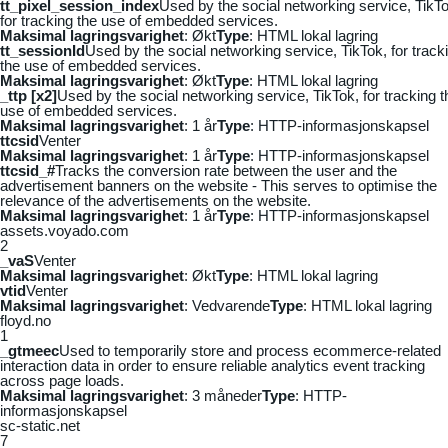
tt_pixel_session_index
Used by the social networking service, TikTo
for tracking the use of embedded services.
Maksimal lagringsvarighet
: Økt
Type
: HTML lokal lagring
tt_sessionId
Used by the social networking service, TikTok, for track
the use of embedded services.
Maksimal lagringsvarighet
: Økt
Type
: HTML lokal lagring
_ttp [x2]
Used by the social networking service, TikTok, for tracking t
use of embedded services.
Maksimal lagringsvarighet
: 1 år
Type
: HTTP-informasjonskapsel
ttcsid
Venter
Maksimal lagringsvarighet
: 1 år
Type
: HTTP-informasjonskapsel
ttcsid_#
Tracks the conversion rate between the user and the
advertisement banners on the website - This serves to optimise the
relevance of the advertisements on the website.
Maksimal lagringsvarighet
: 1 år
Type
: HTTP-informasjonskapsel
assets.voyado.com
2
_vaS
Venter
Maksimal lagringsvarighet
: Økt
Type
: HTML lokal lagring
vtid
Venter
Maksimal lagringsvarighet
: Vedvarende
Type
: HTML lokal lagring
floyd.no
1
_gtmeec
Used to temporarily store and process ecommerce-related
interaction data in order to ensure reliable analytics event tracking
across page loads.
Maksimal lagringsvarighet
: 3 måneder
Type
: HTTP-
informasjonskapsel
sc-static.net
7