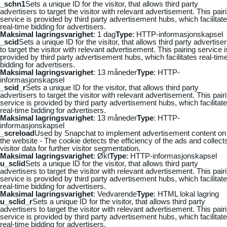
_schn1
Sets a unique ID for the visitor, that allows third party
advertisers to target the visitor with relevant advertisement. This pair
service is provided by third party advertisement hubs, which facilitat
real-time bidding for advertisers.
Maksimal lagringsvarighet
: 1 dag
Type
: HTTP-informasjonskapsel
_scid
Sets a unique ID for the visitor, that allows third party advertise
to target the visitor with relevant advertisement. This pairing service i
provided by third party advertisement hubs, which facilitates real-tim
bidding for advertisers.
Maksimal lagringsvarighet
: 13 måneder
Type
: HTTP-
informasjonskapsel
_scid_r
Sets a unique ID for the visitor, that allows third party
advertisers to target the visitor with relevant advertisement. This pair
service is provided by third party advertisement hubs, which facilitat
real-time bidding for advertisers.
Maksimal lagringsvarighet
: 13 måneder
Type
: HTTP-
informasjonskapsel
_screload
Used by Snapchat to implement advertisement content on
the website - The cookie detects the efficiency of the ads and collect
visitor data for further visitor segmentation.
Maksimal lagringsvarighet
: Økt
Type
: HTTP-informasjonskapsel
u_sclid
Sets a unique ID for the visitor, that allows third party
advertisers to target the visitor with relevant advertisement. This pair
service is provided by third party advertisement hubs, which facilitat
real-time bidding for advertisers.
Maksimal lagringsvarighet
: Vedvarende
Type
: HTML lokal lagring
u_sclid_r
Sets a unique ID for the visitor, that allows third party
advertisers to target the visitor with relevant advertisement. This pair
service is provided by third party advertisement hubs, which facilitat
real-time bidding for advertisers.