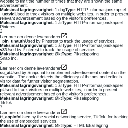
website to limit the number of times that they are shown the same
advertisement.
Maksimal lagringsvarighet
: 1 dag
Type
: HTTP-informasjonskapsel
_uetvid
Used to track visitors on multiple websites, in order to presen
relevant advertisement based on the visitor's preferences.
Maksimal lagringsvarighet
: 1 år
Type
: HTTP-informasjonskapsel
Pinterest
2
Lær mer om denne leverandøren
_pin_unauth
Used by Pinterest to track the usage of services.
Maksimal lagringsvarighet
: 1 år
Type
: HTTP-informasjonskapsel
v3/
Used by Pinterest to track the usage of services.
Maksimal lagringsvarighet
: Økt
Type
: Pikselsporing
Snap Inc.
2
Lær mer om denne leverandøren
sc_at
Used by Snapchat to implement advertisement content on the
website - The cookie detects the efficiency of the ads and collects
visitor data for further visitor segmentation.
Maksimal lagringsvarighet
: 1 år
Type
: HTTP-informasjonskapsel
p
Used to track visitors on multiple websites, in order to present
relevant advertisement based on the visitor's preferences.
Maksimal lagringsvarighet
: Økt
Type
: Pikselsporing
TikTok
7
Lær mer om denne leverandøren
tt_appInfo
Used by the social networking service, TikTok, for trackin
the use of embedded services.
Maksimal lagringsvarighet
: Økt
Type
: HTML lokal lagring