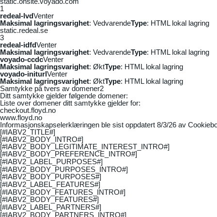
static.onsite.voyado.com
1
redeal-lvd
Venter
Maksimal lagringsvarighet
: Vedvarende
Type
: HTML lokal lagring
static.redeal.se
3
redeal-idfd
Venter
Maksimal lagringsvarighet
: Vedvarende
Type
: HTML lokal lagring
voyado-ccdc
Venter
Maksimal lagringsvarighet
: Økt
Type
: HTML lokal lagring
voyado-initurl
Venter
Maksimal lagringsvarighet
: Økt
Type
: HTML lokal lagring
Samtykke på tvers av domener
2
Ditt samtykke gjelder følgende domener:
Liste over domener ditt samtykke gjelder for:
checkout.floyd.no
www.floyd.no
Informasjonskapselerklæringen ble sist oppdatert 8/3/26 av
Cookiebo
[#IABV2_TITLE#]
[#IABV2_BODY_INTRO#]
[#IABV2_BODY_LEGITIMATE_INTEREST_INTRO#]
[#IABV2_BODY_PREFERENCE_INTRO#]
[#IABV2_LABEL_PURPOSES#]
[#IABV2_BODY_PURPOSES_INTRO#]
[#IABV2_BODY_PURPOSES#]
[#IABV2_LABEL_FEATURES#]
[#IABV2_BODY_FEATURES_INTRO#]
[#IABV2_BODY_FEATURES#]
[#IABV2_LABEL_PARTNERS#]
[#IABV2_BODY_PARTNERS_INTRO#]