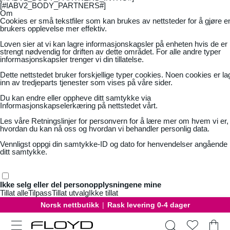
[#IABV2_BODY_PARTNERS#]
Om
Cookies er små tekstfiler som kan brukes av nettsteder for å gjøre e
brukers opplevelse mer effektiv.
Loven sier at vi kan lagre informasjonskapsler på enheten hvis de er
strengt nødvendig for driften av dette området. For alle andre typer
informasjonskapsler trenger vi din tillatelse.
Dette nettstedet bruker forskjellige typer cookies. Noen cookies er la
inn av tredjeparts tjenester som vises på våre sider.
Du kan endre eller oppheve ditt samtykke via
Informasjonskapselerkæring på nettstedet vårt.
Les våre
Retningslinjer for personvern
for å lære mer om hvem vi er,
hvordan du kan nå oss og hvordan vi behandler personlig data.
Vennligst oppgi din samtykke-ID og dato for henvendelser angående
ditt samtykke.
Ikke selg eller del personopplysningene mine
Tillat alle
Tilpass
Tillat utvalg
Ikke tillat
Gratis bytte
|
30 dager åpent kjøp