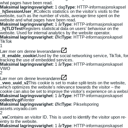
what pages have been read.
Maksimal lagringsvarighet
: 1 dag
Type
: HTTP-informasjonskapsel
_hjSessionUser_#
Collects statistics on the visitor's visits to the
website, such as the number of visits, average time spent on the
website and what pages have been read.
Maksimal lagringsvarighet
: 1 år
Type
: HTTP-informasjonskapsel
_hjTLDTest
Registers statistical data on users' behaviour on the
website. Used for internal analytics by the website operator.
Maksimal lagringsvarighet
: Økt
Type
: HTTP-informasjonskapsel
TikTok
1
Lær mer om denne leverandøren
_tt_enable_cookie
Used by the social networking service, TikTok, fo
tracking the use of embedded services.
Maksimal lagringsvarighet
: 1 år
Type
: HTTP-informasjonskapsel
VWO
2
Lær mer om denne leverandøren
_vwo_uuid_v2
This cookie is set to make split-tests on the website,
which optimizes the website's relevance towards the visitor – the
cookie can also be set to improve the visitor's experience on a websi
Maksimal lagringsvarighet
: 1 år
Type
: HTTP-informasjonskapsel
collect/v.gif
Venter
Maksimal lagringsvarighet
: Økt
Type
: Pikselsporing
assets.voyado.com
2
_va
Contains an visitor ID. This is used to identify the visitor upon re-
entry to the website.
Maksimal lagringsvarighet
: 1 år
Type
: HTTP-informasjonskapsel