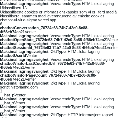
Maksimal lagringsvarighet
: Vedvarende
Type
: HTML lokal lagring
Uklassifisert
13
Uklassifiserte cookies er informasjonskapsler som vi er i ferd med å
klassifisere, sammen med leverandørene av enkelte cookies.
chatbot-ui-virid-sigma.vercel.app
6
chatbotConversation_76724e63-74b7-42c0-8c88-
4f66eb74ec21
Venter
Maksimal lagringsvarighet
: Vedvarende
Type
: HTML lokal lagring
chatbotOpenState_76724e63-74b7-42c0-8c88-4f66eb74ec21
Vente
Maksimal lagringsvarighet
: Vedvarende
Type
: HTML lokal lagring
chatbotSessionId_76724e63-74b7-42c0-8c88-4f66eb74ec21
Venter
Maksimal lagringsvarighet
: Økt
Type
: HTML lokal lagring
chatbotUserId
Venter
Maksimal lagringsvarighet
: Vedvarende
Type
: HTML lokal lagring
chatbotVisitorLastCountedUrl_76724e63-74b7-42c0-8c88-
4f66eb74ec21
Venter
Maksimal lagringsvarighet
: Økt
Type
: HTML lokal lagring
chatbotVisitorPageCount_76724e63-74b7-42c0-8c88-
4f66eb74ec21
Venter
Maksimal lagringsvarighet
: Økt
Type
: HTML lokal lagring
script.historianhq.com
3
__hst_p
Venter
Maksimal lagringsvarighet
: Vedvarende
Type
: HTML lokal lagring
__hst_s
Venter
Maksimal lagringsvarighet
: Vedvarende
Type
: HTML lokal lagring
__hst_s
Venter
Maksimal lagringsvarighet
: Økt
Type
: HTTP-informasjonskapsel