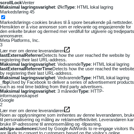
scrollLock
Venter
Maksimal lagringsvarighet
: Økt
Type
: HTML lokal lagring
Markedsføring
45
Markedsførings-cookies brukes til å spore besøkende på nettsteder.
Hensikten er å vise annonser som er relevante og engasjerende for
den enkelte bruker og dermed mer verdifull for utgivere og tredjepart
annonsører.
Meta Platforms, Inc.
3
Lær mer om denne leverandøren
lastExternalReferrer
Detects how the user reached the website by
registering their last URL-address.
Maksimal lagringsvarighet
: Vedvarende
Type
: HTML lokal lagring
lastExternalReferrerTime
Detects how the user reached the websit
by registering their last URL-address.
Maksimal lagringsvarighet
: Vedvarende
Type
: HTML lokal lagring
_fbp
Used by Facebook to deliver a series of advertisement products
such as real time bidding from third party advertisers.
Maksimal lagringsvarighet
: 3 måneder
Type
: HTTP-
informasjonskapsel
Google
2
Lær mer om denne leverandøren
Noen av opplysningene som innhentes av denne leverandøren, bruk
til personalisering og måling av reklameeffektivitet. Leverandøren ka
bruke IP-adressene til annonsemåling og -tilpasning.
ads/ga-audiences
Used by Google AdWords to re-engage visitors th
are likely to convert to customers based on the visitor's online