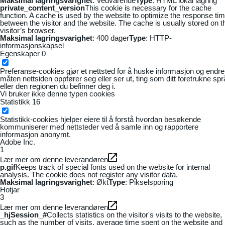
Maksimal lagringsvarighet
: Vedvarende
Type
: HTML lokal lagring
private_content_version
This cookie is necessary for the cache
function. A cache is used by the website to optimize the response ti
between the visitor and the website. The cache is usually stored on t
visitor’s browser.
Maksimal lagringsvarighet
: 400 dager
Type
: HTTP-
informasjonskapsel
Egenskaper
0
Preferanse-cookies gjør et nettsted for å huske informasjon og endre
måten nettsiden oppfører seg eller ser ut, ting som ditt foretrukne sp
eller den regionen du befinner deg i.
Vi bruker ikke denne typen cookies
Statistikk
16
Statistikk-cookies hjelper eiere til å forstå hvordan besøkende
kommuniserer med nettsteder ved å samle inn og rapportere
informasjon anonymt.
Adobe Inc.
1
Lær mer om denne leverandøren
p.gif
Keeps track of special fonts used on the website for internal
analysis. The cookie does not register any visitor data.
Maksimal lagringsvarighet
: Økt
Type
: Pikselsporing
Hotjar
3
Lær mer om denne leverandøren
_hjSession_#
Collects statistics on the visitor's visits to the website,
such as the number of visits, average time spent on the website and