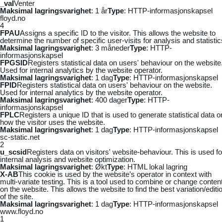
_vaI
Venter
Maksimal lagringsvarighet
: 1 år
Type
: HTTP-informasjonskapsel
floyd.no
4
FPAU
Assigns a specific ID to the visitor. This allows the website to
determine the number of specific user-visits for analysis and statistic
Maksimal lagringsvarighet
: 3 måneder
Type
: HTTP-
informasjonskapsel
FPGSID
Registers statistical data on users' behaviour on the website
Used for internal analytics by the website operator.
Maksimal lagringsvarighet
: 1 dag
Type
: HTTP-informasjonskapsel
FPID
Registers statistical data on users' behaviour on the website.
Used for internal analytics by the website operator.
Maksimal lagringsvarighet
: 400 dager
Type
: HTTP-
informasjonskapsel
FPLC
Registers a unique ID that is used to generate statistical data o
how the visitor uses the website.
Maksimal lagringsvarighet
: 1 dag
Type
: HTTP-informasjonskapsel
sc-static.net
2
u_scsid
Registers data on visitors' website-behaviour. This is used fo
internal analysis and website optimization.
Maksimal lagringsvarighet
: Økt
Type
: HTML lokal lagring
X-AB
This cookie is used by the website’s operator in context with
multi-variate testing. This is a tool used to combine or change conten
on the website. This allows the website to find the best variation/editi
of the site.
Maksimal lagringsvarighet
: 1 dag
Type
: HTTP-informasjonskapsel
www.floyd.no
1