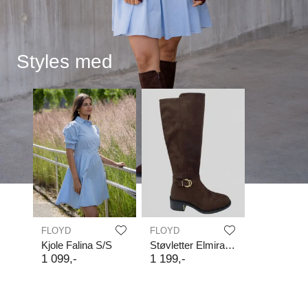
Styles med
FLOYD
FLOYD
Kjole Falina S/S
Støvletter Elmira Sued
1
099
,-
1
199
,-