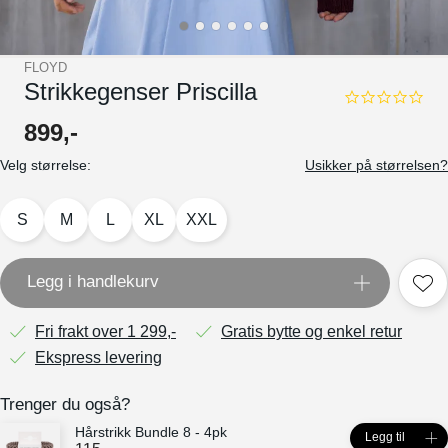
FLOYD
Strikkegenser Priscilla
0.0
star
899
,-
rating
Velg størrelse:
Usikker på størrelsen?
S
M
L
XL
XXL
Legg i handlekurv
Fri frakt over 1 299,-
Gratis bytte og enkel retur
Ekspress levering
Trenger du også?
Hårstrikk Bundle 8 - 4pk
Legg til