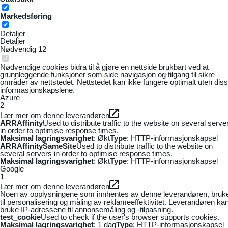
Markedsføring
Detaljer
Detaljer
Nødvendig
12
Nødvendige cookies bidra til å gjøre en nettside brukbart ved at
grunnleggende funksjoner som side navigasjon og tilgang til sikre
områder av nettstedet. Nettstedet kan ikke fungere optimalt uten dis
informasjonskapslene.
Azure
2
Lær mer om denne leverandøren
ARRAffinity
Used to distribute traffic to the website on several serve
in order to optimise response times.
Maksimal lagringsvarighet
: Økt
Type
: HTTP-informasjonskapsel
ARRAffinitySameSite
Used to distribute traffic to the website on
several servers in order to optimise response times.
Maksimal lagringsvarighet
: Økt
Type
: HTTP-informasjonskapsel
Google
1
Lær mer om denne leverandøren
Noen av opplysningene som innhentes av denne leverandøren, bruk
til personalisering og måling av reklameeffektivitet. Leverandøren ka
bruke IP-adressene til annonsemåling og -tilpasning.
test_cookie
Used to check if the user's browser supports cookies.
Maksimal lagringsvarighet
: 1 dag
Type
: HTTP-informasjonskapsel