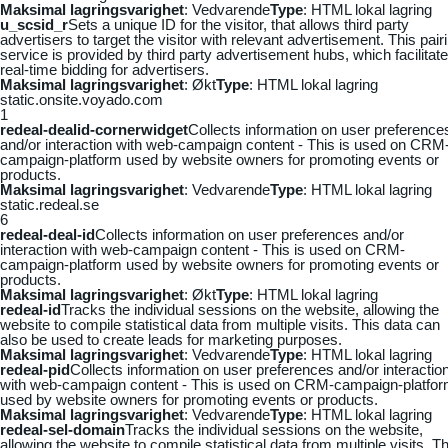
Maksimal lagringsvarighet
: Vedvarende
Type
: HTML lokal lagring
u_scsid_r
Sets a unique ID for the visitor, that allows third party
advertisers to target the visitor with relevant advertisement. This pair
service is provided by third party advertisement hubs, which facilitat
real-time bidding for advertisers.
Maksimal lagringsvarighet
: Økt
Type
: HTML lokal lagring
static.onsite.voyado.com
1
redeal-dealid-cornerwidget
Collects information on user preference
and/or interaction with web-campaign content - This is used on CRM
campaign-platform used by website owners for promoting events or
products.
Maksimal lagringsvarighet
: Vedvarende
Type
: HTML lokal lagring
static.redeal.se
6
redeal-deal-id
Collects information on user preferences and/or
interaction with web-campaign content - This is used on CRM-
campaign-platform used by website owners for promoting events or
products.
Maksimal lagringsvarighet
: Økt
Type
: HTML lokal lagring
redeal-id
Tracks the individual sessions on the website, allowing the
website to compile statistical data from multiple visits. This data can
also be used to create leads for marketing purposes.
Maksimal lagringsvarighet
: Vedvarende
Type
: HTML lokal lagring
redeal-pid
Collects information on user preferences and/or interactio
with web-campaign content - This is used on CRM-campaign-platfo
used by website owners for promoting events or products.
Maksimal lagringsvarighet
: Vedvarende
Type
: HTML lokal lagring
redeal-sel-domain
Tracks the individual sessions on the website,
allowing the website to compile statistical data from multiple visits. Th