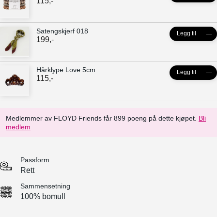
115
,-
Satengskjerf 018
Legg til
199
,-
Hårklype Love 5cm
Legg til
115
,-
Medlemmer av FLOYD Friends får 899 poeng på dette kjøpet.
Bli
medlem
Passform
Rett
Sammensetning
100% bomull