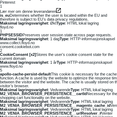
Pinterest
1
Lær mer om denne leverandøren
is_eu
Determines whether the user is located within the EU and
therefore is subject to EU's data privacy regulations.
Maksimal lagringsvarighet
: Økt
Type
: HTML lokal lagring
floyd.no
1
PHPSESSID
Preserves user session state across page requests.
Maksimal lagringsvarighet
: 1 dag
Type
: HTTP-informasjonskapsel
www.collect.floyd.no
consent.cookiebot.com
2
CookieConsent [x2]
Stores the user's cookie consent state for the
current domain
Maksimal lagringsvarighet
: 1 år
Type
: HTTP-informasjonskapsel
www.floyd.no
5
apollo-cache-persist-default
This cookie is necessary for the cache
function. A cache is used by the website to optimize the response ti
between the visitor and the website. The cache is usually stored on t
visitor’s browser.
Maksimal lagringsvarighet
: Vedvarende
Type
: HTML lokal lagring
M2_VENIA_BROWSER_PERSISTENCE__cartId
Necessary for th
shopping cart functionality on the website.
Maksimal lagringsvarighet
: Vedvarende
Type
: HTML lokal lagring
M2_VENIA_BROWSER_PERSISTENCE__magento_cache_id
Ven
Maksimal lagringsvarighet
: Vedvarende
Type
: HTML lokal lagring
M2_VENIA_BROWSER_PERSISTENCE__urlResolver_#
Venter