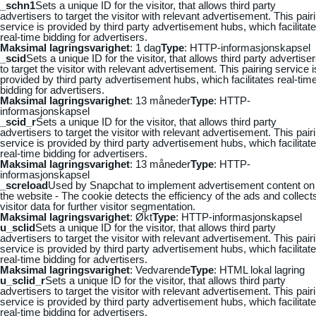
_schn1
Sets a unique ID for the visitor, that allows third party
advertisers to target the visitor with relevant advertisement. This pair
service is provided by third party advertisement hubs, which facilitat
real-time bidding for advertisers.
Maksimal lagringsvarighet
: 1 dag
Type
: HTTP-informasjonskapsel
_scid
Sets a unique ID for the visitor, that allows third party advertise
to target the visitor with relevant advertisement. This pairing service i
provided by third party advertisement hubs, which facilitates real-tim
bidding for advertisers.
Maksimal lagringsvarighet
: 13 måneder
Type
: HTTP-
informasjonskapsel
_scid_r
Sets a unique ID for the visitor, that allows third party
advertisers to target the visitor with relevant advertisement. This pair
service is provided by third party advertisement hubs, which facilitat
real-time bidding for advertisers.
Maksimal lagringsvarighet
: 13 måneder
Type
: HTTP-
informasjonskapsel
_screload
Used by Snapchat to implement advertisement content on
the website - The cookie detects the efficiency of the ads and collect
visitor data for further visitor segmentation.
Maksimal lagringsvarighet
: Økt
Type
: HTTP-informasjonskapsel
u_sclid
Sets a unique ID for the visitor, that allows third party
advertisers to target the visitor with relevant advertisement. This pair
service is provided by third party advertisement hubs, which facilitat
real-time bidding for advertisers.
Maksimal lagringsvarighet
: Vedvarende
Type
: HTML lokal lagring
u_sclid_r
Sets a unique ID for the visitor, that allows third party
advertisers to target the visitor with relevant advertisement. This pair
service is provided by third party advertisement hubs, which facilitat
real-time bidding for advertisers.