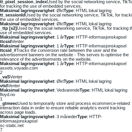
tt_pixel_session_index
Used by the social networking service, TikTo
for tracking the use of embedded services.
Maksimal lagringsvarighet
: Økt
Type
: HTML lokal lagring
tt_sessionId
Used by the social networking service, TikTok, for track
the use of embedded services.
Maksimal lagringsvarighet
: Økt
Type
: HTML lokal lagring
_ttp [x2]
Used by the social networking service, TikTok, for tracking t
use of embedded services.
Maksimal lagringsvarighet
: 1 år
Type
: HTTP-informasjonskapsel
ttcsid
Venter
Maksimal lagringsvarighet
: 1 år
Type
: HTTP-informasjonskapsel
ttcsid_#
Tracks the conversion rate between the user and the
advertisement banners on the website - This serves to optimise the
relevance of the advertisements on the website.
Maksimal lagringsvarighet
: 1 år
Type
: HTTP-informasjonskapsel
assets.voyado.com
2
_vaS
Venter
Maksimal lagringsvarighet
: Økt
Type
: HTML lokal lagring
vtid
Venter
Maksimal lagringsvarighet
: Vedvarende
Type
: HTML lokal lagring
floyd.no
1
_gtmeec
Used to temporarily store and process ecommerce-related
interaction data in order to ensure reliable analytics event tracking
across page loads.
Maksimal lagringsvarighet
: 3 måneder
Type
: HTTP-
informasjonskapsel
sc-static.net
7