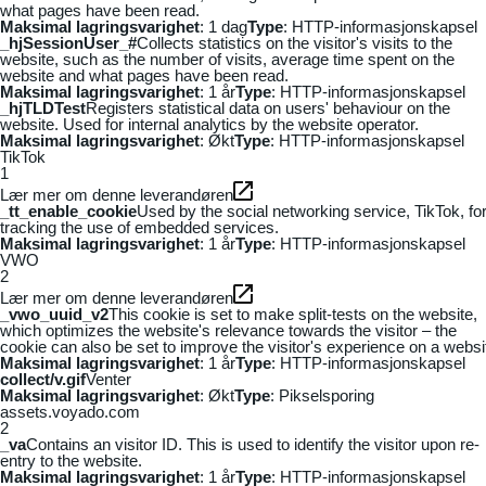
what pages have been read.
Maksimal lagringsvarighet
: 1 dag
Type
: HTTP-informasjonskapsel
_hjSessionUser_#
Collects statistics on the visitor's visits to the
website, such as the number of visits, average time spent on the
website and what pages have been read.
Maksimal lagringsvarighet
: 1 år
Type
: HTTP-informasjonskapsel
_hjTLDTest
Registers statistical data on users' behaviour on the
website. Used for internal analytics by the website operator.
Maksimal lagringsvarighet
: Økt
Type
: HTTP-informasjonskapsel
TikTok
1
Lær mer om denne leverandøren
_tt_enable_cookie
Used by the social networking service, TikTok, fo
tracking the use of embedded services.
Maksimal lagringsvarighet
: 1 år
Type
: HTTP-informasjonskapsel
VWO
2
Lær mer om denne leverandøren
_vwo_uuid_v2
This cookie is set to make split-tests on the website,
which optimizes the website's relevance towards the visitor – the
cookie can also be set to improve the visitor's experience on a websi
Maksimal lagringsvarighet
: 1 år
Type
: HTTP-informasjonskapsel
collect/v.gif
Venter
Maksimal lagringsvarighet
: Økt
Type
: Pikselsporing
assets.voyado.com
2
_va
Contains an visitor ID. This is used to identify the visitor upon re-
entry to the website.
Maksimal lagringsvarighet
: 1 år
Type
: HTTP-informasjonskapsel