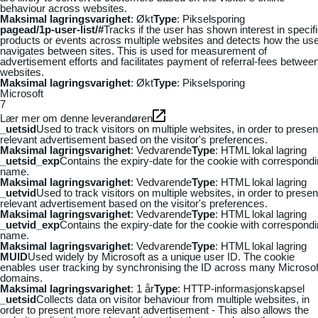
behaviour across websites.
Maksimal lagringsvarighet
: Økt
Type
: Pikselsporing
pagead/1p-user-list/#
Tracks if the user has shown interest in specif
products or events across multiple websites and detects how the us
navigates between sites. This is used for measurement of
advertisement efforts and facilitates payment of referral-fees betwee
websites.
Maksimal lagringsvarighet
: Økt
Type
: Pikselsporing
Microsoft
7
Lær mer om denne leverandøren
_uetsid
Used to track visitors on multiple websites, in order to presen
relevant advertisement based on the visitor's preferences.
Maksimal lagringsvarighet
: Vedvarende
Type
: HTML lokal lagring
_uetsid_exp
Contains the expiry-date for the cookie with correspond
name.
Maksimal lagringsvarighet
: Vedvarende
Type
: HTML lokal lagring
_uetvid
Used to track visitors on multiple websites, in order to presen
relevant advertisement based on the visitor's preferences.
Maksimal lagringsvarighet
: Vedvarende
Type
: HTML lokal lagring
_uetvid_exp
Contains the expiry-date for the cookie with correspond
name.
Maksimal lagringsvarighet
: Vedvarende
Type
: HTML lokal lagring
MUID
Used widely by Microsoft as a unique user ID. The cookie
enables user tracking by synchronising the ID across many Microsof
domains.
Maksimal lagringsvarighet
: 1 år
Type
: HTTP-informasjonskapsel
_uetsid
Collects data on visitor behaviour from multiple websites, in
order to present more relevant advertisement - This also allows the