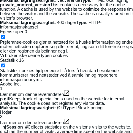
Maksimal lagringsvarighet
: Vedvarende
Type
: HTML lokal lagring
private_content_version
This cookie is necessary for the cache
function. A cache is used by the website to optimize the response ti
between the visitor and the website. The cache is usually stored on t
visitor’s browser.
Maksimal lagringsvarighet
: 400 dager
Type
: HTTP-
informasjonskapsel
Egenskaper
0
Preferanse-cookies gjør et nettsted for å huske informasjon og endre
måten nettsiden oppfører seg eller ser ut, ting som ditt foretrukne sp
eller den regionen du befinner deg i.
Vi bruker ikke denne typen cookies
Statistikk
16
Statistikk-cookies hjelper eiere til å forstå hvordan besøkende
kommuniserer med nettsteder ved å samle inn og rapportere
informasjon anonymt.
Adobe Inc.
1
Lær mer om denne leverandøren
p.gif
Keeps track of special fonts used on the website for internal
analysis. The cookie does not register any visitor data.
Maksimal lagringsvarighet
: Økt
Type
: Pikselsporing
Hotjar
3
Lær mer om denne leverandøren
_hjSession_#
Collects statistics on the visitor's visits to the website,
such as the number of visits, average time spent on the website and