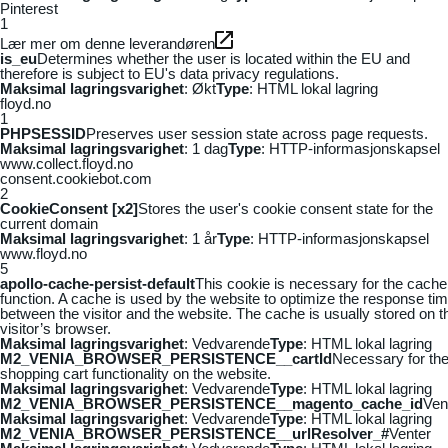
Pinterest
1
Lær mer om denne leverandøren
is_eu
Determines whether the user is located within the EU and
therefore is subject to EU's data privacy regulations.
Maksimal lagringsvarighet
: Økt
Type
: HTML lokal lagring
floyd.no
1
PHPSESSID
Preserves user session state across page requests.
Maksimal lagringsvarighet
: 1 dag
Type
: HTTP-informasjonskapsel
www.collect.floyd.no
consent.cookiebot.com
2
CookieConsent [x2]
Stores the user's cookie consent state for the
current domain
Maksimal lagringsvarighet
: 1 år
Type
: HTTP-informasjonskapsel
www.floyd.no
5
apollo-cache-persist-default
This cookie is necessary for the cache
function. A cache is used by the website to optimize the response ti
between the visitor and the website. The cache is usually stored on t
visitor’s browser.
Maksimal lagringsvarighet
: Vedvarende
Type
: HTML lokal lagring
M2_VENIA_BROWSER_PERSISTENCE__cartId
Necessary for th
shopping cart functionality on the website.
Maksimal lagringsvarighet
: Vedvarende
Type
: HTML lokal lagring
M2_VENIA_BROWSER_PERSISTENCE__magento_cache_id
Ven
Maksimal lagringsvarighet
: Vedvarende
Type
: HTML lokal lagring
M2_VENIA_BROWSER_PERSISTENCE__urlResolver_#
Venter