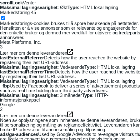
scrollLock
Venter
Maksimal lagringsvarighet
: Økt
Type
: HTML lokal lagring
Markedsføring
45
Markedsførings-cookies brukes til å spore besøkende på nettsteder.
Hensikten er å vise annonser som er relevante og engasjerende for
den enkelte bruker og dermed mer verdifull for utgivere og tredjepart
annonsører.
Meta Platforms, Inc.
3
Lær mer om denne leverandøren
lastExternalReferrer
Detects how the user reached the website by
registering their last URL-address.
Maksimal lagringsvarighet
: Vedvarende
Type
: HTML lokal lagring
lastExternalReferrerTime
Detects how the user reached the websit
by registering their last URL-address.
Maksimal lagringsvarighet
: Vedvarende
Type
: HTML lokal lagring
_fbp
Used by Facebook to deliver a series of advertisement products
such as real time bidding from third party advertisers.
Maksimal lagringsvarighet
: 3 måneder
Type
: HTTP-
informasjonskapsel
Google
2
Lær mer om denne leverandøren
Noen av opplysningene som innhentes av denne leverandøren, bruk
til personalisering og måling av reklameeffektivitet. Leverandøren ka
bruke IP-adressene til annonsemåling og -tilpasning.
ads/ga-audiences
Used by Google AdWords to re-engage visitors th
are likely to convert to customers based on the visitor's online