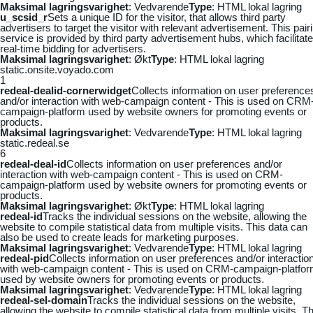
Maksimal lagringsvarighet
: Vedvarende
Type
: HTML lokal lagring
u_scsid_r
Sets a unique ID for the visitor, that allows third party
advertisers to target the visitor with relevant advertisement. This pair
service is provided by third party advertisement hubs, which facilitat
real-time bidding for advertisers.
Maksimal lagringsvarighet
: Økt
Type
: HTML lokal lagring
static.onsite.voyado.com
1
redeal-dealid-cornerwidget
Collects information on user preference
and/or interaction with web-campaign content - This is used on CRM
campaign-platform used by website owners for promoting events or
products.
Maksimal lagringsvarighet
: Vedvarende
Type
: HTML lokal lagring
static.redeal.se
6
redeal-deal-id
Collects information on user preferences and/or
interaction with web-campaign content - This is used on CRM-
campaign-platform used by website owners for promoting events or
products.
Maksimal lagringsvarighet
: Økt
Type
: HTML lokal lagring
redeal-id
Tracks the individual sessions on the website, allowing the
website to compile statistical data from multiple visits. This data can
also be used to create leads for marketing purposes.
Maksimal lagringsvarighet
: Vedvarende
Type
: HTML lokal lagring
redeal-pid
Collects information on user preferences and/or interactio
with web-campaign content - This is used on CRM-campaign-platfo
used by website owners for promoting events or products.
Maksimal lagringsvarighet
: Vedvarende
Type
: HTML lokal lagring
redeal-sel-domain
Tracks the individual sessions on the website,
allowing the website to compile statistical data from multiple visits. Th