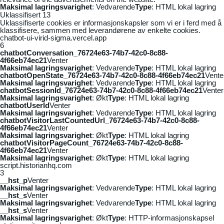
Maksimal lagringsvarighet
: Vedvarende
Type
: HTML lokal lagring
Uklassifisert
13
Uklassifiserte cookies er informasjonskapsler som vi er i ferd med å
klassifisere, sammen med leverandørene av enkelte cookies.
chatbot-ui-virid-sigma.vercel.app
6
chatbotConversation_76724e63-74b7-42c0-8c88-
4f66eb74ec21
Venter
Maksimal lagringsvarighet
: Vedvarende
Type
: HTML lokal lagring
chatbotOpenState_76724e63-74b7-42c0-8c88-4f66eb74ec21
Vente
Maksimal lagringsvarighet
: Vedvarende
Type
: HTML lokal lagring
chatbotSessionId_76724e63-74b7-42c0-8c88-4f66eb74ec21
Venter
Maksimal lagringsvarighet
: Økt
Type
: HTML lokal lagring
chatbotUserId
Venter
Maksimal lagringsvarighet
: Vedvarende
Type
: HTML lokal lagring
chatbotVisitorLastCountedUrl_76724e63-74b7-42c0-8c88-
4f66eb74ec21
Venter
Maksimal lagringsvarighet
: Økt
Type
: HTML lokal lagring
chatbotVisitorPageCount_76724e63-74b7-42c0-8c88-
4f66eb74ec21
Venter
Maksimal lagringsvarighet
: Økt
Type
: HTML lokal lagring
script.historianhq.com
3
__hst_p
Venter
Maksimal lagringsvarighet
: Vedvarende
Type
: HTML lokal lagring
__hst_s
Venter
Maksimal lagringsvarighet
: Vedvarende
Type
: HTML lokal lagring
__hst_s
Venter
Maksimal lagringsvarighet
: Økt
Type
: HTTP-informasjonskapsel