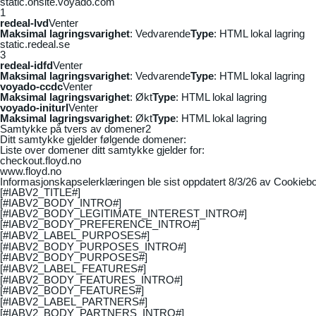
static.onsite.voyado.com
1
redeal-lvd
Venter
Maksimal lagringsvarighet
: Vedvarende
Type
: HTML lokal lagring
static.redeal.se
3
redeal-idfd
Venter
Maksimal lagringsvarighet
: Vedvarende
Type
: HTML lokal lagring
voyado-ccdc
Venter
Maksimal lagringsvarighet
: Økt
Type
: HTML lokal lagring
voyado-initurl
Venter
Maksimal lagringsvarighet
: Økt
Type
: HTML lokal lagring
Samtykke på tvers av domener
2
Ditt samtykke gjelder følgende domener:
Liste over domener ditt samtykke gjelder for:
checkout.floyd.no
www.floyd.no
Informasjonskapselerklæringen ble sist oppdatert 8/3/26 av
Cookiebo
[#IABV2_TITLE#]
[#IABV2_BODY_INTRO#]
[#IABV2_BODY_LEGITIMATE_INTEREST_INTRO#]
[#IABV2_BODY_PREFERENCE_INTRO#]
[#IABV2_LABEL_PURPOSES#]
[#IABV2_BODY_PURPOSES_INTRO#]
[#IABV2_BODY_PURPOSES#]
[#IABV2_LABEL_FEATURES#]
[#IABV2_BODY_FEATURES_INTRO#]
[#IABV2_BODY_FEATURES#]
[#IABV2_LABEL_PARTNERS#]
[#IABV2_BODY_PARTNERS_INTRO#]