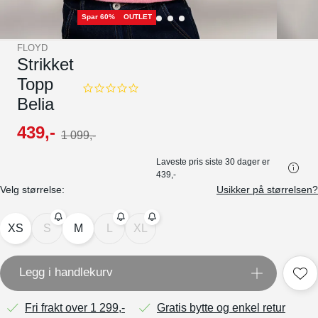
Spar 60%
OUTLET
FLOYD
Strikket
Topp
0.0
Belia
star
rating
439
,-
1
099
,-
Laveste pris siste 30 dager er
439,-
Velg størrelse:
Usikker på størrelsen?
XS
S
M
L
XL
Legg i handlekurv
Fri frakt over 1 299,-
Gratis bytte og enkel retur