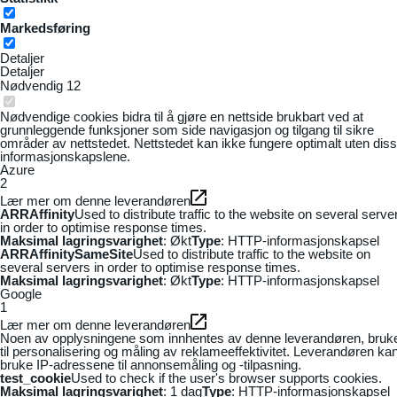
Markedsføring
Detaljer
Detaljer
Nødvendig
12
Nødvendige cookies bidra til å gjøre en nettside brukbart ved at
grunnleggende funksjoner som side navigasjon og tilgang til sikre
områder av nettstedet. Nettstedet kan ikke fungere optimalt uten dis
informasjonskapslene.
Azure
2
Lær mer om denne leverandøren
ARRAffinity
Used to distribute traffic to the website on several serve
in order to optimise response times.
Maksimal lagringsvarighet
: Økt
Type
: HTTP-informasjonskapsel
ARRAffinitySameSite
Used to distribute traffic to the website on
several servers in order to optimise response times.
Maksimal lagringsvarighet
: Økt
Type
: HTTP-informasjonskapsel
Google
1
Lær mer om denne leverandøren
Noen av opplysningene som innhentes av denne leverandøren, bruk
til personalisering og måling av reklameeffektivitet. Leverandøren ka
bruke IP-adressene til annonsemåling og -tilpasning.
test_cookie
Used to check if the user's browser supports cookies.
Maksimal lagringsvarighet
: 1 dag
Type
: HTTP-informasjonskapsel