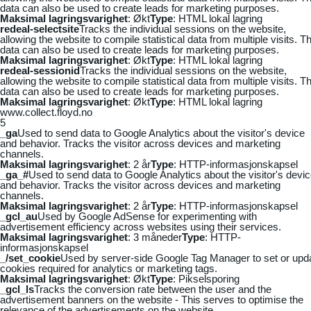
data can also be used to create leads for marketing purposes.
Maksimal lagringsvarighet
: Økt
Type
: HTML lokal lagring
redeal-selectsite
Tracks the individual sessions on the website,
allowing the website to compile statistical data from multiple visits. Th
data can also be used to create leads for marketing purposes.
Maksimal lagringsvarighet
: Økt
Type
: HTML lokal lagring
redeal-sessionid
Tracks the individual sessions on the website,
allowing the website to compile statistical data from multiple visits. Th
data can also be used to create leads for marketing purposes.
Maksimal lagringsvarighet
: Økt
Type
: HTML lokal lagring
www.collect.floyd.no
5
_ga
Used to send data to Google Analytics about the visitor's device
and behavior. Tracks the visitor across devices and marketing
channels.
Maksimal lagringsvarighet
: 2 år
Type
: HTTP-informasjonskapsel
_ga_#
Used to send data to Google Analytics about the visitor's devi
and behavior. Tracks the visitor across devices and marketing
channels.
Maksimal lagringsvarighet
: 2 år
Type
: HTTP-informasjonskapsel
_gcl_au
Used by Google AdSense for experimenting with
advertisement efficiency across websites using their services.
Maksimal lagringsvarighet
: 3 måneder
Type
: HTTP-
informasjonskapsel
_/set_cookie
Used by server-side Google Tag Manager to set or upd
cookies required for analytics or marketing tags.
Maksimal lagringsvarighet
: Økt
Type
: Pikselsporing
_gcl_ls
Tracks the conversion rate between the user and the
advertisement banners on the website - This serves to optimise the
relevance of the advertisements on the website.