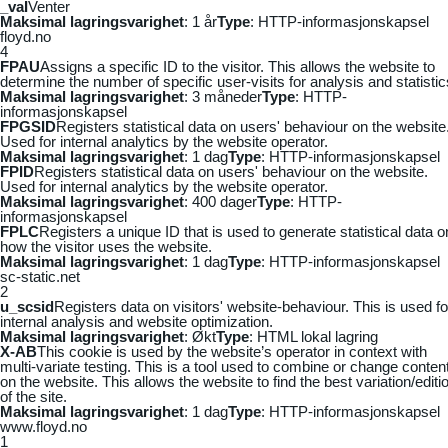
_vaI
Venter
Maksimal lagringsvarighet
: 1 år
Type
: HTTP-informasjonskapsel
floyd.no
4
FPAU
Assigns a specific ID to the visitor. This allows the website to
determine the number of specific user-visits for analysis and statistic
Maksimal lagringsvarighet
: 3 måneder
Type
: HTTP-
informasjonskapsel
FPGSID
Registers statistical data on users' behaviour on the website
Used for internal analytics by the website operator.
Maksimal lagringsvarighet
: 1 dag
Type
: HTTP-informasjonskapsel
FPID
Registers statistical data on users' behaviour on the website.
Used for internal analytics by the website operator.
Maksimal lagringsvarighet
: 400 dager
Type
: HTTP-
informasjonskapsel
FPLC
Registers a unique ID that is used to generate statistical data o
how the visitor uses the website.
Maksimal lagringsvarighet
: 1 dag
Type
: HTTP-informasjonskapsel
sc-static.net
2
u_scsid
Registers data on visitors' website-behaviour. This is used fo
internal analysis and website optimization.
Maksimal lagringsvarighet
: Økt
Type
: HTML lokal lagring
X-AB
This cookie is used by the website’s operator in context with
multi-variate testing. This is a tool used to combine or change conten
on the website. This allows the website to find the best variation/editi
of the site.
Maksimal lagringsvarighet
: 1 dag
Type
: HTTP-informasjonskapsel
www.floyd.no
1