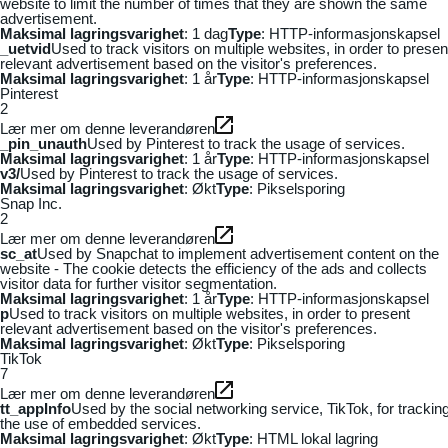
website to limit the number of times that they are shown the same
advertisement.
Maksimal lagringsvarighet
: 1 dag
Type
: HTTP-informasjonskapsel
_uetvid
Used to track visitors on multiple websites, in order to presen
relevant advertisement based on the visitor's preferences.
Maksimal lagringsvarighet
: 1 år
Type
: HTTP-informasjonskapsel
Pinterest
2
Lær mer om denne leverandøren
_pin_unauth
Used by Pinterest to track the usage of services.
Maksimal lagringsvarighet
: 1 år
Type
: HTTP-informasjonskapsel
v3/
Used by Pinterest to track the usage of services.
Maksimal lagringsvarighet
: Økt
Type
: Pikselsporing
Snap Inc.
2
Lær mer om denne leverandøren
sc_at
Used by Snapchat to implement advertisement content on the
website - The cookie detects the efficiency of the ads and collects
visitor data for further visitor segmentation.
Maksimal lagringsvarighet
: 1 år
Type
: HTTP-informasjonskapsel
p
Used to track visitors on multiple websites, in order to present
relevant advertisement based on the visitor's preferences.
Maksimal lagringsvarighet
: Økt
Type
: Pikselsporing
TikTok
7
Lær mer om denne leverandøren
tt_appInfo
Used by the social networking service, TikTok, for trackin
the use of embedded services.
Maksimal lagringsvarighet
: Økt
Type
: HTML lokal lagring