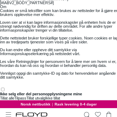
[#IABV2_BODY_PARTNERS#]
Om
Cookies er små tekstfiler som kan brukes av nettsteder for å gjøre e
brukers opplevelse mer effektiv.
Loven sier at vi kan lagre informasjonskapsler på enheten hvis de er
strengt nødvendig for driften av dette området. For alle andre typer
informasjonskapsler trenger vi din tillatelse.
Dette nettstedet bruker forskjellige typer cookies. Noen cookies er la
inn av tredjeparts tjenester som vises på våre sider.
Du kan endre eller oppheve ditt samtykke via
Informasjonskapselerkæring på nettstedet vårt.
Les våre
Retningslinjer for personvern
for å lære mer om hvem vi er,
hvordan du kan nå oss og hvordan vi behandler personlig data.
Vennligst oppgi din samtykke-ID og dato for henvendelser angående
ditt samtykke.
Ikke selg eller del personopplysningene mine
Tillat alle
Tilpass
Tillat utvalg
Ikke tillat
Norsk nettbutikk
|
Rask levering 0-4 dager