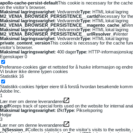
apollo-cache-persist-default
This cookie is necessary for the cache
on the visitor’s browser.
Maksimal lagringsvarighet
: Vedvarende
Type
: HTML lokal lagring
M2_VENIA_BROWSER_PERSISTENCE__cartId
Necessary for the 
Maksimal lagringsvarighet
: Vedvarende
Type
: HTML lokal lagring
M2_VENIA_BROWSER_PERSISTENCE__magento_cache_id
Ven
Maksimal lagringsvarighet
: Vedvarende
Type
: HTML lokal lagring
M2_VENIA_BROWSER_PERSISTENCE__urlResolver_#
Venter
Maksimal lagringsvarighet
: Vedvarende
Type
: HTML lokal lagring
private_content_version
This cookie is necessary for the cache fun
visitor’s browser.
Maksimal lagringsvarighet
: 400 dager
Type
: HTTP-informasjonskap
Egenskaper
0
Preferanse-cookies gjør et nettsted for å huske informasjon og endrer 
Vi bruker ikke denne typen cookies
Statistikk
16
Statistikk-cookies hjelper eiere til å forstå hvordan besøkende kom
Adobe Inc.
1
Lær mer om denne leverandøren
p.gif
Keeps track of special fonts used on the website for internal anal
Maksimal lagringsvarighet
: Økt
Type
: Pikselsporing
Hotjar
3
Lær mer om denne leverandøren
_hjSession_#
Collects statistics on the visitor's visits to the webs