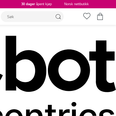
30 dager
åpent kjøp
Norsk nettbutikk