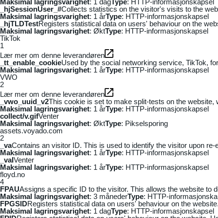
Maksimal lagringsvarighet
: 1 dag
Type
: HTTP-informasjonskapsel
_hjSessionUser_#
Collects statistics on the visitor's visits to the
Maksimal lagringsvarighet
: 1 år
Type
: HTTP-informasjonskapsel
_hjTLDTest
Registers statistical data on users' behaviour on the webs
Maksimal lagringsvarighet
: Økt
Type
: HTTP-informasjonskapsel
TikTok
1
Lær mer om denne leverandøren
_tt_enable_cookie
Used by the social networking service, TikTok, fo
Maksimal lagringsvarighet
: 1 år
Type
: HTTP-informasjonskapsel
VWO
2
Lær mer om denne leverandøren
_vwo_uuid_v2
This cookie is set to make split-tests on the website,
Maksimal lagringsvarighet
: 1 år
Type
: HTTP-informasjonskapsel
collect/v.gif
Venter
Maksimal lagringsvarighet
: Økt
Type
: Pikselsporing
assets.voyado.com
2
_va
Contains an visitor ID. This is used to identify the visitor upon re-
Maksimal lagringsvarighet
: 1 år
Type
: HTTP-informasjonskapsel
_vaI
Venter
Maksimal lagringsvarighet
: 1 år
Type
: HTTP-informasjonskapsel
floyd.no
4
FPAU
Assigns a specific ID to the visitor. This allows the website to 
Maksimal lagringsvarighet
: 3 måneder
Type
: HTTP-informasjonska
FPGSID
Registers statistical data on users' behaviour on the website.
Maksimal lagringsvarighet
: 1 dag
Type
: HTTP-informasjonskapsel