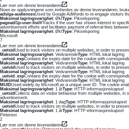
Lær mer om denne leverandøren
Noen av opplysningene som innhentes av denne leverandøren, brukes t
ads/ga-audiences
Used by Google AdWords to re-engage visitors that
Maksimal lagringsvarighet
: Økt
Type
: Pikselsporing
pagead/1p-user-list/#
Tracks if the user has shown interest in speci
advertisement efforts and facilitates payment of referral-fees betwee
Maksimal lagringsvarighet
: Økt
Type
: Pikselsporing
Microsoft
7
Lær mer om denne leverandøren
_uetsid
Used to track visitors on multiple websites, in order to prese
Maksimal lagringsvarighet
: Vedvarende
Type
: HTML lokal lagring
_uetsid_exp
Contains the expiry-date for the cookie with correspond
Maksimal lagringsvarighet
: Vedvarende
Type
: HTML lokal lagring
_uetvid
Used to track visitors on multiple websites, in order to prese
Maksimal lagringsvarighet
: Vedvarende
Type
: HTML lokal lagring
_uetvid_exp
Contains the expiry-date for the cookie with correspond
Maksimal lagringsvarighet
: Vedvarende
Type
: HTML lokal lagring
MUID
Used widely by Microsoft as a unique user ID. The cookie ena
Maksimal lagringsvarighet
: 1 år
Type
: HTTP-informasjonskapsel
_uetsid
Collects data on visitor behaviour from multiple websites, in
advertisement.
Maksimal lagringsvarighet
: 1 dag
Type
: HTTP-informasjonskapsel
_uetvid
Used to track visitors on multiple websites, in order to prese
Maksimal lagringsvarighet
: 1 år
Type
: HTTP-informasjonskapsel
Pinterest
2
Lær mer om denne leverandøren