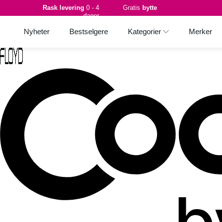
Rask levering
0 - 4
Gratis
bytte
dager
Nyheter
Bestselgere
Kategorier
Merker