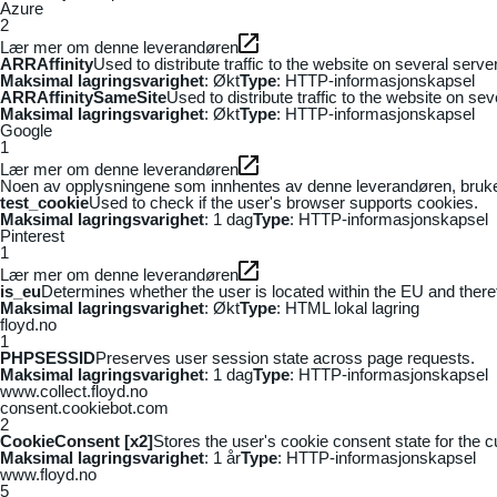
Azure
2
Lær mer om denne leverandøren
ARRAffinity
Used to distribute traffic to the website on several serv
Maksimal lagringsvarighet
: Økt
Type
: HTTP-informasjonskapsel
ARRAffinitySameSite
Used to distribute traffic to the website on se
Maksimal lagringsvarighet
: Økt
Type
: HTTP-informasjonskapsel
Google
1
Lær mer om denne leverandøren
Noen av opplysningene som innhentes av denne leverandøren, brukes t
test_cookie
Used to check if the user's browser supports cookies.
Maksimal lagringsvarighet
: 1 dag
Type
: HTTP-informasjonskapsel
Pinterest
1
Lær mer om denne leverandøren
is_eu
Determines whether the user is located within the EU and theref
Maksimal lagringsvarighet
: Økt
Type
: HTML lokal lagring
floyd.no
1
PHPSESSID
Preserves user session state across page requests.
Maksimal lagringsvarighet
: 1 dag
Type
: HTTP-informasjonskapsel
www.collect.floyd.no
consent.cookiebot.com
2
CookieConsent [x2]
Stores the user's cookie consent state for the 
Maksimal lagringsvarighet
: 1 år
Type
: HTTP-informasjonskapsel
www.floyd.no
5