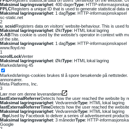
FPID
Registers statistical data on users' behaviour on the website. Us
Maksimal lagringsvarighet
: 400 dager
Type
: HTTP-informasjonskap
FPLC
Registers a unique ID that is used to generate statistical data 
Maksimal lagringsvarighet
: 1 dag
Type
: HTTP-informasjonskapsel
sc-static.net
2
u_scsid
Registers data on visitors' website-behaviour. This is used fo
Maksimal lagringsvarighet
: Økt
Type
: HTML lokal lagring
X-AB
This cookie is used by the website’s operator in context with mul
of the site.
Maksimal lagringsvarighet
: 1 dag
Type
: HTTP-informasjonskapsel
www.floyd.no
1
scrollLock
Venter
Maksimal lagringsvarighet
: Økt
Type
: HTML lokal lagring
Markedsføring
45
Markedsførings-cookies brukes til å spore besøkende på nettsteder. 
annonsører.
Meta Platforms, Inc.
3
Lær mer om denne leverandøren
lastExternalReferrer
Detects how the user reached the website by re
Maksimal lagringsvarighet
: Vedvarende
Type
: HTML lokal lagring
lastExternalReferrerTime
Detects how the user reached the website 
Maksimal lagringsvarighet
: Vedvarende
Type
: HTML lokal lagring
_fbp
Used by Facebook to deliver a series of advertisement products s
Maksimal lagringsvarighet
: 3 måneder
Type
: HTTP-informasjonska
Google
2