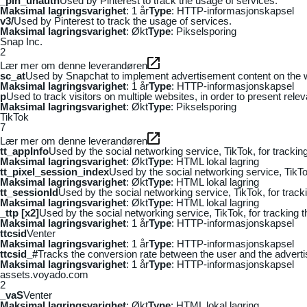
_pin_unauth
Used by Pinterest to track the usage of services.
Maksimal lagringsvarighet
: 1 år
Type
: HTTP-informasjonskapsel
v3/
Used by Pinterest to track the usage of services.
Maksimal lagringsvarighet
: Økt
Type
: Pikselsporing
Snap Inc.
2
Lær mer om denne leverandøren
sc_at
Used by Snapchat to implement advertisement content on the webs
Maksimal lagringsvarighet
: 1 år
Type
: HTTP-informasjonskapsel
p
Used to track visitors on multiple websites, in order to present rele
Maksimal lagringsvarighet
: Økt
Type
: Pikselsporing
TikTok
7
Lær mer om denne leverandøren
tt_appInfo
Used by the social networking service, TikTok, for tracki
Maksimal lagringsvarighet
: Økt
Type
: HTML lokal lagring
tt_pixel_session_index
Used by the social networking service, TikTo
Maksimal lagringsvarighet
: Økt
Type
: HTML lokal lagring
tt_sessionId
Used by the social networking service, TikTok, for trac
Maksimal lagringsvarighet
: Økt
Type
: HTML lokal lagring
_ttp [x2]
Used by the social networking service, TikTok, for tracking
Maksimal lagringsvarighet
: 1 år
Type
: HTTP-informasjonskapsel
ttcsid
Venter
Maksimal lagringsvarighet
: 1 år
Type
: HTTP-informasjonskapsel
ttcsid_#
Tracks the conversion rate between the user and the adverti
Maksimal lagringsvarighet
: 1 år
Type
: HTTP-informasjonskapsel
assets.voyado.com
2
_vaS
Venter
Maksimal lagringsvarighet
: Økt
Type
: HTML lokal lagring