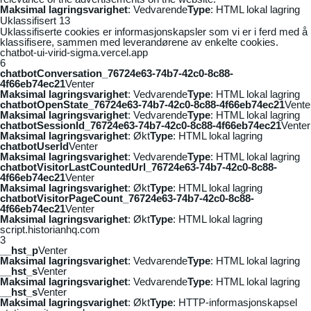
Maksimal lagringsvarighet
: Vedvarende
Type
: HTML lokal lagring
Uklassifisert
13
Uklassifiserte cookies er informasjonskapsler som vi er i ferd med å
klassifisere, sammen med leverandørene av enkelte cookies.
chatbot-ui-virid-sigma.vercel.app
6
chatbotConversation_76724e63-74b7-42c0-8c88-
4f66eb74ec21
Venter
Maksimal lagringsvarighet
: Vedvarende
Type
: HTML lokal lagring
chatbotOpenState_76724e63-74b7-42c0-8c88-4f66eb74ec21
Vente
Maksimal lagringsvarighet
: Vedvarende
Type
: HTML lokal lagring
chatbotSessionId_76724e63-74b7-42c0-8c88-4f66eb74ec21
Venter
Maksimal lagringsvarighet
: Økt
Type
: HTML lokal lagring
chatbotUserId
Venter
Maksimal lagringsvarighet
: Vedvarende
Type
: HTML lokal lagring
chatbotVisitorLastCountedUrl_76724e63-74b7-42c0-8c88-
4f66eb74ec21
Venter
Maksimal lagringsvarighet
: Økt
Type
: HTML lokal lagring
chatbotVisitorPageCount_76724e63-74b7-42c0-8c88-
4f66eb74ec21
Venter
Maksimal lagringsvarighet
: Økt
Type
: HTML lokal lagring
script.historianhq.com
3
__hst_p
Venter
Maksimal lagringsvarighet
: Vedvarende
Type
: HTML lokal lagring
__hst_s
Venter
Maksimal lagringsvarighet
: Vedvarende
Type
: HTML lokal lagring
__hst_s
Venter
Maksimal lagringsvarighet
: Økt
Type
: HTTP-informasjonskapsel