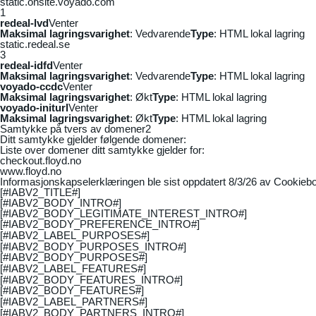
static.onsite.voyado.com
1
redeal-lvd
Venter
Maksimal lagringsvarighet
: Vedvarende
Type
: HTML lokal lagring
static.redeal.se
3
redeal-idfd
Venter
Maksimal lagringsvarighet
: Vedvarende
Type
: HTML lokal lagring
voyado-ccdc
Venter
Maksimal lagringsvarighet
: Økt
Type
: HTML lokal lagring
voyado-initurl
Venter
Maksimal lagringsvarighet
: Økt
Type
: HTML lokal lagring
Samtykke på tvers av domener
2
Ditt samtykke gjelder følgende domener:
Liste over domener ditt samtykke gjelder for:
checkout.floyd.no
www.floyd.no
Informasjonskapselerklæringen ble sist oppdatert 8/3/26 av
Cookiebo
[#IABV2_TITLE#]
[#IABV2_BODY_INTRO#]
[#IABV2_BODY_LEGITIMATE_INTEREST_INTRO#]
[#IABV2_BODY_PREFERENCE_INTRO#]
[#IABV2_LABEL_PURPOSES#]
[#IABV2_BODY_PURPOSES_INTRO#]
[#IABV2_BODY_PURPOSES#]
[#IABV2_LABEL_FEATURES#]
[#IABV2_BODY_FEATURES_INTRO#]
[#IABV2_BODY_FEATURES#]
[#IABV2_LABEL_PARTNERS#]
[#IABV2_BODY_PARTNERS_INTRO#]