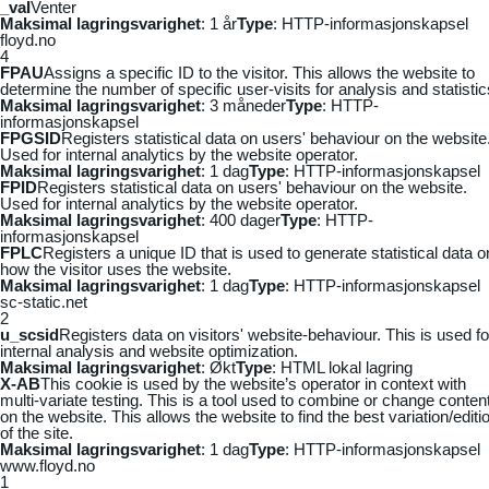
_vaI
Venter
Maksimal lagringsvarighet
: 1 år
Type
: HTTP-informasjonskapsel
floyd.no
4
FPAU
Assigns a specific ID to the visitor. This allows the website to
determine the number of specific user-visits for analysis and statistic
Maksimal lagringsvarighet
: 3 måneder
Type
: HTTP-
informasjonskapsel
FPGSID
Registers statistical data on users' behaviour on the website
Used for internal analytics by the website operator.
Maksimal lagringsvarighet
: 1 dag
Type
: HTTP-informasjonskapsel
FPID
Registers statistical data on users' behaviour on the website.
Used for internal analytics by the website operator.
Maksimal lagringsvarighet
: 400 dager
Type
: HTTP-
informasjonskapsel
FPLC
Registers a unique ID that is used to generate statistical data o
how the visitor uses the website.
Maksimal lagringsvarighet
: 1 dag
Type
: HTTP-informasjonskapsel
sc-static.net
2
u_scsid
Registers data on visitors' website-behaviour. This is used fo
internal analysis and website optimization.
Maksimal lagringsvarighet
: Økt
Type
: HTML lokal lagring
X-AB
This cookie is used by the website’s operator in context with
multi-variate testing. This is a tool used to combine or change conten
on the website. This allows the website to find the best variation/editi
of the site.
Maksimal lagringsvarighet
: 1 dag
Type
: HTTP-informasjonskapsel
www.floyd.no
1