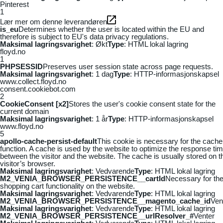
Pinterest
1
Lær mer om denne leverandøren
is_eu
Determines whether the user is located within the EU and
therefore is subject to EU's data privacy regulations.
Maksimal lagringsvarighet
: Økt
Type
: HTML lokal lagring
floyd.no
1
PHPSESSID
Preserves user session state across page requests.
Maksimal lagringsvarighet
: 1 dag
Type
: HTTP-informasjonskapsel
www.collect.floyd.no
consent.cookiebot.com
2
CookieConsent [x2]
Stores the user's cookie consent state for the
current domain
Maksimal lagringsvarighet
: 1 år
Type
: HTTP-informasjonskapsel
www.floyd.no
5
apollo-cache-persist-default
This cookie is necessary for the cache
function. A cache is used by the website to optimize the response ti
between the visitor and the website. The cache is usually stored on t
visitor’s browser.
Maksimal lagringsvarighet
: Vedvarende
Type
: HTML lokal lagring
M2_VENIA_BROWSER_PERSISTENCE__cartId
Necessary for th
shopping cart functionality on the website.
Maksimal lagringsvarighet
: Vedvarende
Type
: HTML lokal lagring
M2_VENIA_BROWSER_PERSISTENCE__magento_cache_id
Ven
Maksimal lagringsvarighet
: Vedvarende
Type
: HTML lokal lagring
M2_VENIA_BROWSER_PERSISTENCE__urlResolver_#
Venter