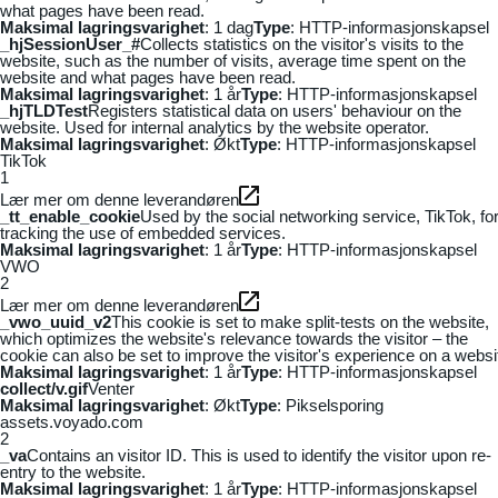
what pages have been read.
Maksimal lagringsvarighet
: 1 dag
Type
: HTTP-informasjonskapsel
_hjSessionUser_#
Collects statistics on the visitor's visits to the
website, such as the number of visits, average time spent on the
website and what pages have been read.
Maksimal lagringsvarighet
: 1 år
Type
: HTTP-informasjonskapsel
_hjTLDTest
Registers statistical data on users' behaviour on the
website. Used for internal analytics by the website operator.
Maksimal lagringsvarighet
: Økt
Type
: HTTP-informasjonskapsel
TikTok
1
Lær mer om denne leverandøren
_tt_enable_cookie
Used by the social networking service, TikTok, fo
tracking the use of embedded services.
Maksimal lagringsvarighet
: 1 år
Type
: HTTP-informasjonskapsel
VWO
2
Lær mer om denne leverandøren
_vwo_uuid_v2
This cookie is set to make split-tests on the website,
which optimizes the website's relevance towards the visitor – the
cookie can also be set to improve the visitor's experience on a websi
Maksimal lagringsvarighet
: 1 år
Type
: HTTP-informasjonskapsel
collect/v.gif
Venter
Maksimal lagringsvarighet
: Økt
Type
: Pikselsporing
assets.voyado.com
2
_va
Contains an visitor ID. This is used to identify the visitor upon re-
entry to the website.
Maksimal lagringsvarighet
: 1 år
Type
: HTTP-informasjonskapsel