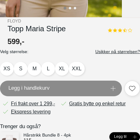
FLOYD
Topp Maria Stripe
3.5
star
599
,-
rating
Velg størrelse:
Usikker på størrelsen?
XS
S
M
L
XL
XXL
Legg i handlekurv
Fri frakt over 1 299,-
Gratis bytte og enkel retur
Ekspress levering
Trenger du også?
Hårstrikk Bundle 8 - 4pk
Legg til