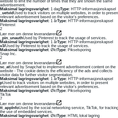
website to limit the number of times that they are shown the same
advertisement.
Maksimal lagringsvarighet
: 1 dag
Type
: HTTP-informasjonskapsel
_uetvid
Used to track visitors on multiple websites, in order to presen
relevant advertisement based on the visitor's preferences.
Maksimal lagringsvarighet
: 1 år
Type
: HTTP-informasjonskapsel
Pinterest
2
Lær mer om denne leverandøren
_pin_unauth
Used by Pinterest to track the usage of services.
Maksimal lagringsvarighet
: 1 år
Type
: HTTP-informasjonskapsel
v3/
Used by Pinterest to track the usage of services.
Maksimal lagringsvarighet
: Økt
Type
: Pikselsporing
Snap Inc.
2
Lær mer om denne leverandøren
sc_at
Used by Snapchat to implement advertisement content on the
website - The cookie detects the efficiency of the ads and collects
visitor data for further visitor segmentation.
Maksimal lagringsvarighet
: 1 år
Type
: HTTP-informasjonskapsel
p
Used to track visitors on multiple websites, in order to present
relevant advertisement based on the visitor's preferences.
Maksimal lagringsvarighet
: Økt
Type
: Pikselsporing
TikTok
7
Lær mer om denne leverandøren
tt_appInfo
Used by the social networking service, TikTok, for trackin
the use of embedded services.
Maksimal lagringsvarighet
: Økt
Type
: HTML lokal lagring