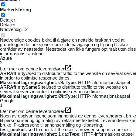
Markedsføring
Detaljer
Detaljer
Nødvendig
12
Nødvendige cookies bidra til å gjøre en nettside brukbart ved at
grunnleggende funksjoner som side navigasjon og tilgang til sikre
områder av nettstedet. Nettstedet kan ikke fungere optimalt uten dis
informasjonskapslene.
Azure
2
Lær mer om denne leverandøren
ARRAffinity
Used to distribute traffic to the website on several serve
in order to optimise response times.
Maksimal lagringsvarighet
: Økt
Type
: HTTP-informasjonskapsel
ARRAffinitySameSite
Used to distribute traffic to the website on
several servers in order to optimise response times.
Maksimal lagringsvarighet
: Økt
Type
: HTTP-informasjonskapsel
Google
1
Lær mer om denne leverandøren
Noen av opplysningene som innhentes av denne leverandøren, bruk
til personalisering og måling av reklameeffektivitet. Leverandøren ka
bruke IP-adressene til annonsemåling og -tilpasning.
test_cookie
Used to check if the user's browser supports cookies.
Maksimal lagringsvarighet
: 1 dag
Type
: HTTP-informasjonskapsel