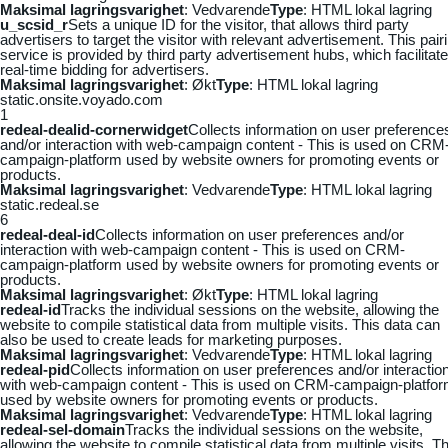
Maksimal lagringsvarighet
: Vedvarende
Type
: HTML lokal lagring
u_scsid_r
Sets a unique ID for the visitor, that allows third party
advertisers to target the visitor with relevant advertisement. This pair
service is provided by third party advertisement hubs, which facilitat
real-time bidding for advertisers.
Maksimal lagringsvarighet
: Økt
Type
: HTML lokal lagring
static.onsite.voyado.com
1
redeal-dealid-cornerwidget
Collects information on user preference
and/or interaction with web-campaign content - This is used on CRM
campaign-platform used by website owners for promoting events or
products.
Maksimal lagringsvarighet
: Vedvarende
Type
: HTML lokal lagring
static.redeal.se
6
redeal-deal-id
Collects information on user preferences and/or
interaction with web-campaign content - This is used on CRM-
campaign-platform used by website owners for promoting events or
products.
Maksimal lagringsvarighet
: Økt
Type
: HTML lokal lagring
redeal-id
Tracks the individual sessions on the website, allowing the
website to compile statistical data from multiple visits. This data can
also be used to create leads for marketing purposes.
Maksimal lagringsvarighet
: Vedvarende
Type
: HTML lokal lagring
redeal-pid
Collects information on user preferences and/or interactio
with web-campaign content - This is used on CRM-campaign-platfo
used by website owners for promoting events or products.
Maksimal lagringsvarighet
: Vedvarende
Type
: HTML lokal lagring
redeal-sel-domain
Tracks the individual sessions on the website,
allowing the website to compile statistical data from multiple visits. Th