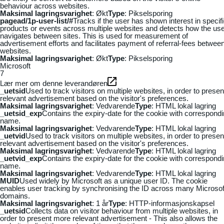
behaviour across websites.
Maksimal lagringsvarighet
: Økt
Type
: Pikselsporing
pagead/1p-user-list/#
Tracks if the user has shown interest in specif
products or events across multiple websites and detects how the us
navigates between sites. This is used for measurement of
advertisement efforts and facilitates payment of referral-fees betwee
websites.
Maksimal lagringsvarighet
: Økt
Type
: Pikselsporing
Microsoft
7
Lær mer om denne leverandøren
_uetsid
Used to track visitors on multiple websites, in order to presen
relevant advertisement based on the visitor's preferences.
Maksimal lagringsvarighet
: Vedvarende
Type
: HTML lokal lagring
_uetsid_exp
Contains the expiry-date for the cookie with correspond
name.
Maksimal lagringsvarighet
: Vedvarende
Type
: HTML lokal lagring
_uetvid
Used to track visitors on multiple websites, in order to presen
relevant advertisement based on the visitor's preferences.
Maksimal lagringsvarighet
: Vedvarende
Type
: HTML lokal lagring
_uetvid_exp
Contains the expiry-date for the cookie with correspond
name.
Maksimal lagringsvarighet
: Vedvarende
Type
: HTML lokal lagring
MUID
Used widely by Microsoft as a unique user ID. The cookie
enables user tracking by synchronising the ID across many Microsof
domains.
Maksimal lagringsvarighet
: 1 år
Type
: HTTP-informasjonskapsel
_uetsid
Collects data on visitor behaviour from multiple websites, in
order to present more relevant advertisement - This also allows the