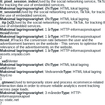
tt_pixel_session_index
Used by the social networking service, TikTo
for tracking the use of embedded services.
Maksimal lagringsvarighet
: Økt
Type
: HTML lokal lagring
tt_sessionId
Used by the social networking service, TikTok, for track
the use of embedded services.
Maksimal lagringsvarighet
: Økt
Type
: HTML lokal lagring
_ttp [x2]
Used by the social networking service, TikTok, for tracking t
use of embedded services.
Maksimal lagringsvarighet
: 1 år
Type
: HTTP-informasjonskapsel
ttcsid
Venter
Maksimal lagringsvarighet
: 1 år
Type
: HTTP-informasjonskapsel
ttcsid_#
Tracks the conversion rate between the user and the
advertisement banners on the website - This serves to optimise the
relevance of the advertisements on the website.
Maksimal lagringsvarighet
: 1 år
Type
: HTTP-informasjonskapsel
assets.voyado.com
2
_vaS
Venter
Maksimal lagringsvarighet
: Økt
Type
: HTML lokal lagring
vtid
Venter
Maksimal lagringsvarighet
: Vedvarende
Type
: HTML lokal lagring
floyd.no
1
_gtmeec
Used to temporarily store and process ecommerce-related
interaction data in order to ensure reliable analytics event tracking
across page loads.
Maksimal lagringsvarighet
: 3 måneder
Type
: HTTP-
informasjonskapsel
sc-static.net
7