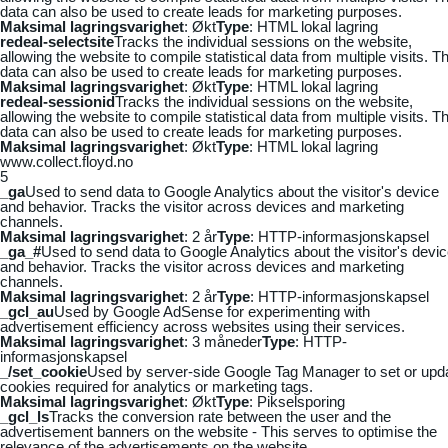
data can also be used to create leads for marketing purposes.
Maksimal lagringsvarighet
: Økt
Type
: HTML lokal lagring
redeal-selectsite
Tracks the individual sessions on the website,
allowing the website to compile statistical data from multiple visits. Th
data can also be used to create leads for marketing purposes.
Maksimal lagringsvarighet
: Økt
Type
: HTML lokal lagring
redeal-sessionid
Tracks the individual sessions on the website,
allowing the website to compile statistical data from multiple visits. Th
data can also be used to create leads for marketing purposes.
Maksimal lagringsvarighet
: Økt
Type
: HTML lokal lagring
www.collect.floyd.no
5
_ga
Used to send data to Google Analytics about the visitor's device
and behavior. Tracks the visitor across devices and marketing
channels.
Maksimal lagringsvarighet
: 2 år
Type
: HTTP-informasjonskapsel
_ga_#
Used to send data to Google Analytics about the visitor's devi
and behavior. Tracks the visitor across devices and marketing
channels.
Maksimal lagringsvarighet
: 2 år
Type
: HTTP-informasjonskapsel
_gcl_au
Used by Google AdSense for experimenting with
advertisement efficiency across websites using their services.
Maksimal lagringsvarighet
: 3 måneder
Type
: HTTP-
informasjonskapsel
_/set_cookie
Used by server-side Google Tag Manager to set or upd
cookies required for analytics or marketing tags.
Maksimal lagringsvarighet
: Økt
Type
: Pikselsporing
_gcl_ls
Tracks the conversion rate between the user and the
advertisement banners on the website - This serves to optimise the
relevance of the advertisements on the website.