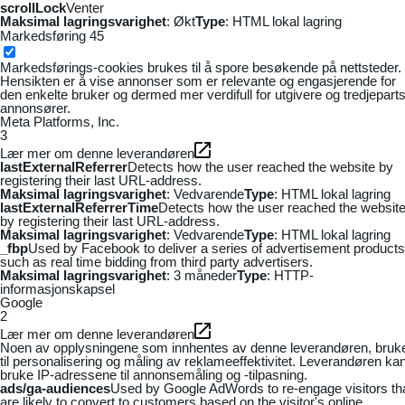
scrollLock
Venter
Maksimal lagringsvarighet
: Økt
Type
: HTML lokal lagring
Markedsføring
45
Markedsførings-cookies brukes til å spore besøkende på nettsteder.
Hensikten er å vise annonser som er relevante og engasjerende for
den enkelte bruker og dermed mer verdifull for utgivere og tredjepart
annonsører.
Meta Platforms, Inc.
3
Lær mer om denne leverandøren
lastExternalReferrer
Detects how the user reached the website by
registering their last URL-address.
Maksimal lagringsvarighet
: Vedvarende
Type
: HTML lokal lagring
lastExternalReferrerTime
Detects how the user reached the websit
by registering their last URL-address.
Maksimal lagringsvarighet
: Vedvarende
Type
: HTML lokal lagring
_fbp
Used by Facebook to deliver a series of advertisement products
such as real time bidding from third party advertisers.
Maksimal lagringsvarighet
: 3 måneder
Type
: HTTP-
informasjonskapsel
Google
2
Lær mer om denne leverandøren
Noen av opplysningene som innhentes av denne leverandøren, bruk
til personalisering og måling av reklameeffektivitet. Leverandøren ka
bruke IP-adressene til annonsemåling og -tilpasning.
ads/ga-audiences
Used by Google AdWords to re-engage visitors th
are likely to convert to customers based on the visitor's online