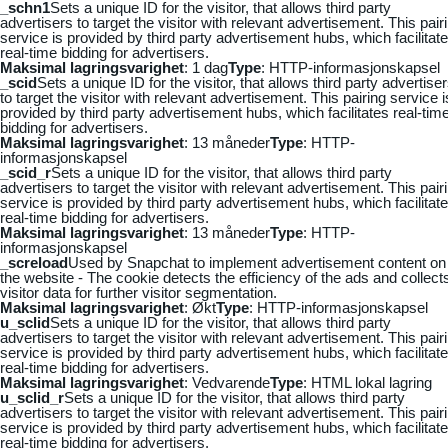
_schn1
Sets a unique ID for the visitor, that allows third party
advertisers to target the visitor with relevant advertisement. This pair
service is provided by third party advertisement hubs, which facilitat
real-time bidding for advertisers.
Maksimal lagringsvarighet
: 1 dag
Type
: HTTP-informasjonskapsel
_scid
Sets a unique ID for the visitor, that allows third party advertise
to target the visitor with relevant advertisement. This pairing service i
provided by third party advertisement hubs, which facilitates real-tim
bidding for advertisers.
Maksimal lagringsvarighet
: 13 måneder
Type
: HTTP-
informasjonskapsel
_scid_r
Sets a unique ID for the visitor, that allows third party
advertisers to target the visitor with relevant advertisement. This pair
service is provided by third party advertisement hubs, which facilitat
real-time bidding for advertisers.
Maksimal lagringsvarighet
: 13 måneder
Type
: HTTP-
informasjonskapsel
_screload
Used by Snapchat to implement advertisement content on
the website - The cookie detects the efficiency of the ads and collect
visitor data for further visitor segmentation.
Maksimal lagringsvarighet
: Økt
Type
: HTTP-informasjonskapsel
u_sclid
Sets a unique ID for the visitor, that allows third party
advertisers to target the visitor with relevant advertisement. This pair
service is provided by third party advertisement hubs, which facilitat
real-time bidding for advertisers.
Maksimal lagringsvarighet
: Vedvarende
Type
: HTML lokal lagring
u_sclid_r
Sets a unique ID for the visitor, that allows third party
advertisers to target the visitor with relevant advertisement. This pair
service is provided by third party advertisement hubs, which facilitat
real-time bidding for advertisers.