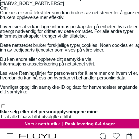
[#IABV2_BODY_PARTNERS#]
Om
Cookies er små tekstfiler som kan brukes av nettsteder for å gjøre e
brukers opplevelse mer effektiv.
Loven sier at vi kan lagre informasjonskapsler på enheten hvis de er
strengt nødvendig for driften av dette området. For alle andre typer
informasjonskapsler trenger vi din tillatelse.
Dette nettstedet bruker forskjellige typer cookies. Noen cookies er la
inn av tredjeparts tjenester som vises på våre sider.
Du kan endre eller oppheve ditt samtykke via
Informasjonskapselerkæring på nettstedet vårt.
Les våre
Retningslinjer for personvern
for å lære mer om hvem vi er,
hvordan du kan nå oss og hvordan vi behandler personlig data.
Vennligst oppgi din samtykke-ID og dato for henvendelser angående
ditt samtykke.
Ikke selg eller del personopplysningene mine
Tillat alle
Tilpass
Tillat utvalg
Ikke tillat
Gratis bytte
|
30 dager åpent kjøp