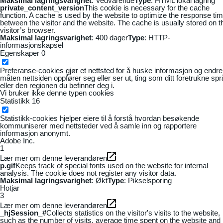
Maksimal lagringsvarighet
: Vedvarende
Type
: HTML lokal lagring
private_content_version
This cookie is necessary for the cache
function. A cache is used by the website to optimize the response ti
between the visitor and the website. The cache is usually stored on t
visitor’s browser.
Maksimal lagringsvarighet
: 400 dager
Type
: HTTP-
informasjonskapsel
Egenskaper
0
Preferanse-cookies gjør et nettsted for å huske informasjon og endre
måten nettsiden oppfører seg eller ser ut, ting som ditt foretrukne sp
eller den regionen du befinner deg i.
Vi bruker ikke denne typen cookies
Statistikk
16
Statistikk-cookies hjelper eiere til å forstå hvordan besøkende
kommuniserer med nettsteder ved å samle inn og rapportere
informasjon anonymt.
Adobe Inc.
1
Lær mer om denne leverandøren
p.gif
Keeps track of special fonts used on the website for internal
analysis. The cookie does not register any visitor data.
Maksimal lagringsvarighet
: Økt
Type
: Pikselsporing
Hotjar
3
Lær mer om denne leverandøren
_hjSession_#
Collects statistics on the visitor's visits to the website,
such as the number of visits, average time spent on the website and