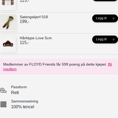
115
,-
Satengskjerf 018
Legg til
199
,-
Hårklype Love 5cm
Legg til
115
,-
Medlemmer av FLOYD Friends får 599 poeng på dette kjøpet.
Bli
medlem
Passform
Rett
Sammensetning
100% tencel