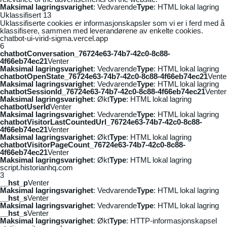
Maksimal lagringsvarighet
: Vedvarende
Type
: HTML lokal lagring
Uklassifisert
13
Uklassifiserte cookies er informasjonskapsler som vi er i ferd med å
klassifisere, sammen med leverandørene av enkelte cookies.
chatbot-ui-virid-sigma.vercel.app
6
chatbotConversation_76724e63-74b7-42c0-8c88-
4f66eb74ec21
Venter
Maksimal lagringsvarighet
: Vedvarende
Type
: HTML lokal lagring
chatbotOpenState_76724e63-74b7-42c0-8c88-4f66eb74ec21
Vente
Maksimal lagringsvarighet
: Vedvarende
Type
: HTML lokal lagring
chatbotSessionId_76724e63-74b7-42c0-8c88-4f66eb74ec21
Venter
Maksimal lagringsvarighet
: Økt
Type
: HTML lokal lagring
chatbotUserId
Venter
Maksimal lagringsvarighet
: Vedvarende
Type
: HTML lokal lagring
chatbotVisitorLastCountedUrl_76724e63-74b7-42c0-8c88-
4f66eb74ec21
Venter
Maksimal lagringsvarighet
: Økt
Type
: HTML lokal lagring
chatbotVisitorPageCount_76724e63-74b7-42c0-8c88-
4f66eb74ec21
Venter
Maksimal lagringsvarighet
: Økt
Type
: HTML lokal lagring
script.historianhq.com
3
__hst_p
Venter
Maksimal lagringsvarighet
: Vedvarende
Type
: HTML lokal lagring
__hst_s
Venter
Maksimal lagringsvarighet
: Vedvarende
Type
: HTML lokal lagring
__hst_s
Venter
Maksimal lagringsvarighet
: Økt
Type
: HTTP-informasjonskapsel