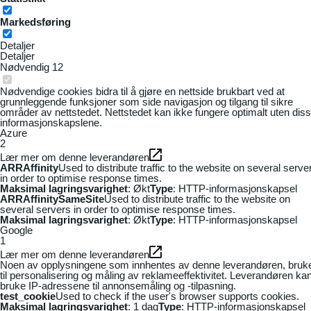
Markedsføring
Detaljer
Detaljer
Nødvendig
12
Nødvendige cookies bidra til å gjøre en nettside brukbart ved at
grunnleggende funksjoner som side navigasjon og tilgang til sikre
områder av nettstedet. Nettstedet kan ikke fungere optimalt uten dis
informasjonskapslene.
Azure
2
Lær mer om denne leverandøren
ARRAffinity
Used to distribute traffic to the website on several serve
in order to optimise response times.
Maksimal lagringsvarighet
: Økt
Type
: HTTP-informasjonskapsel
ARRAffinitySameSite
Used to distribute traffic to the website on
several servers in order to optimise response times.
Maksimal lagringsvarighet
: Økt
Type
: HTTP-informasjonskapsel
Google
1
Lær mer om denne leverandøren
Noen av opplysningene som innhentes av denne leverandøren, bruk
til personalisering og måling av reklameeffektivitet. Leverandøren ka
bruke IP-adressene til annonsemåling og -tilpasning.
test_cookie
Used to check if the user's browser supports cookies.
Maksimal lagringsvarighet
: 1 dag
Type
: HTTP-informasjonskapsel