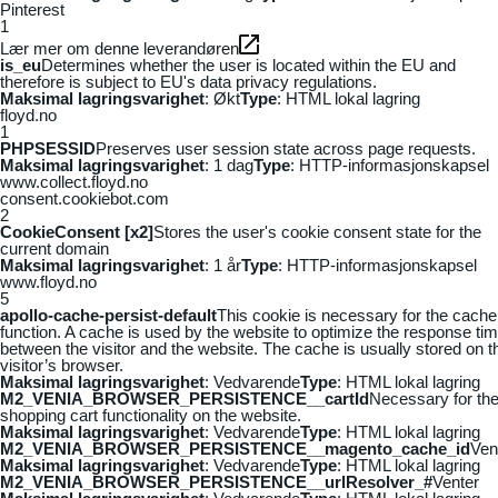
Pinterest
1
Lær mer om denne leverandøren
is_eu
Determines whether the user is located within the EU and
therefore is subject to EU's data privacy regulations.
Maksimal lagringsvarighet
: Økt
Type
: HTML lokal lagring
floyd.no
1
PHPSESSID
Preserves user session state across page requests.
Maksimal lagringsvarighet
: 1 dag
Type
: HTTP-informasjonskapsel
www.collect.floyd.no
consent.cookiebot.com
2
CookieConsent [x2]
Stores the user's cookie consent state for the
current domain
Maksimal lagringsvarighet
: 1 år
Type
: HTTP-informasjonskapsel
www.floyd.no
5
apollo-cache-persist-default
This cookie is necessary for the cache
function. A cache is used by the website to optimize the response ti
between the visitor and the website. The cache is usually stored on t
visitor’s browser.
Maksimal lagringsvarighet
: Vedvarende
Type
: HTML lokal lagring
M2_VENIA_BROWSER_PERSISTENCE__cartId
Necessary for th
shopping cart functionality on the website.
Maksimal lagringsvarighet
: Vedvarende
Type
: HTML lokal lagring
M2_VENIA_BROWSER_PERSISTENCE__magento_cache_id
Ven
Maksimal lagringsvarighet
: Vedvarende
Type
: HTML lokal lagring
M2_VENIA_BROWSER_PERSISTENCE__urlResolver_#
Venter