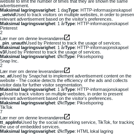
website to limit the number of times that they are shown the same
advertisement.
Maksimal lagringsvarighet
: 1 dag
Type
: HTTP-informasjonskapsel
_uetvid
Used to track visitors on multiple websites, in order to presen
relevant advertisement based on the visitor's preferences.
Maksimal lagringsvarighet
: 1 år
Type
: HTTP-informasjonskapsel
Pinterest
2
Lær mer om denne leverandøren
_pin_unauth
Used by Pinterest to track the usage of services.
Maksimal lagringsvarighet
: 1 år
Type
: HTTP-informasjonskapsel
v3/
Used by Pinterest to track the usage of services.
Maksimal lagringsvarighet
: Økt
Type
: Pikselsporing
Snap Inc.
2
Lær mer om denne leverandøren
sc_at
Used by Snapchat to implement advertisement content on the
website - The cookie detects the efficiency of the ads and collects
visitor data for further visitor segmentation.
Maksimal lagringsvarighet
: 1 år
Type
: HTTP-informasjonskapsel
p
Used to track visitors on multiple websites, in order to present
relevant advertisement based on the visitor's preferences.
Maksimal lagringsvarighet
: Økt
Type
: Pikselsporing
TikTok
7
Lær mer om denne leverandøren
tt_appInfo
Used by the social networking service, TikTok, for trackin
the use of embedded services.
Maksimal lagringsvarighet
: Økt
Type
: HTML lokal lagring