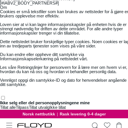
[#IABV2_BODY_PARTNERS#]
Om
Cookies er små tekstfiler som kan brukes av nettsteder for å gjøre e
brukers opplevelse mer effektiv.
Loven sier at vi kan lagre informasjonskapsler på enheten hvis de er
strengt nødvendig for driften av dette området. For alle andre typer
informasjonskapsler trenger vi din tillatelse.
Dette nettstedet bruker forskjellige typer cookies. Noen cookies er la
inn av tredjeparts tjenester som vises på våre sider.
Du kan endre eller oppheve ditt samtykke via
Informasjonskapselerkæring på nettstedet vårt.
Les våre
Retningslinjer for personvern
for å lære mer om hvem vi er,
hvordan du kan nå oss og hvordan vi behandler personlig data.
Vennligst oppgi din samtykke-ID og dato for henvendelser angående
ditt samtykke.
Ikke selg eller del personopplysningene mine
Tillat alle
Tilpass
Tillat utvalg
Ikke tillat
Norsk nettbutikk
|
Rask levering 0-4 dager