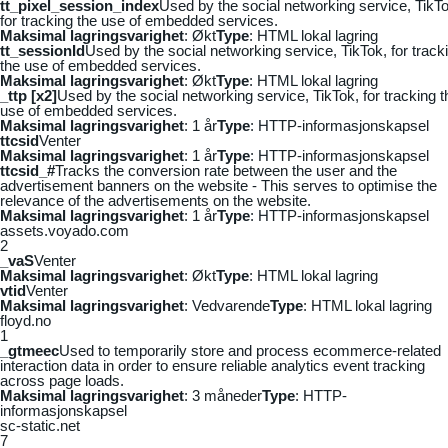
tt_pixel_session_index
Used by the social networking service, TikTo
for tracking the use of embedded services.
Maksimal lagringsvarighet
: Økt
Type
: HTML lokal lagring
tt_sessionId
Used by the social networking service, TikTok, for track
the use of embedded services.
Maksimal lagringsvarighet
: Økt
Type
: HTML lokal lagring
_ttp [x2]
Used by the social networking service, TikTok, for tracking t
use of embedded services.
Maksimal lagringsvarighet
: 1 år
Type
: HTTP-informasjonskapsel
ttcsid
Venter
Maksimal lagringsvarighet
: 1 år
Type
: HTTP-informasjonskapsel
ttcsid_#
Tracks the conversion rate between the user and the
advertisement banners on the website - This serves to optimise the
relevance of the advertisements on the website.
Maksimal lagringsvarighet
: 1 år
Type
: HTTP-informasjonskapsel
assets.voyado.com
2
_vaS
Venter
Maksimal lagringsvarighet
: Økt
Type
: HTML lokal lagring
vtid
Venter
Maksimal lagringsvarighet
: Vedvarende
Type
: HTML lokal lagring
floyd.no
1
_gtmeec
Used to temporarily store and process ecommerce-related
interaction data in order to ensure reliable analytics event tracking
across page loads.
Maksimal lagringsvarighet
: 3 måneder
Type
: HTTP-
informasjonskapsel
sc-static.net
7