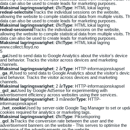
data can also be used to create leads for marketing purposes.
Maksimal lagringsvarighet
: Økt
Type
: HTML lokal lagring
redeal-selectsite
Tracks the individual sessions on the website,
allowing the website to compile statistical data from multiple visits. Th
data can also be used to create leads for marketing purposes.
Maksimal lagringsvarighet
: Økt
Type
: HTML lokal lagring
redeal-sessionid
Tracks the individual sessions on the website,
allowing the website to compile statistical data from multiple visits. Th
data can also be used to create leads for marketing purposes.
Maksimal lagringsvarighet
: Økt
Type
: HTML lokal lagring
www.collect.floyd.no
5
_ga
Used to send data to Google Analytics about the visitor's device
and behavior. Tracks the visitor across devices and marketing
channels.
Maksimal lagringsvarighet
: 2 år
Type
: HTTP-informasjonskapsel
_ga_#
Used to send data to Google Analytics about the visitor's devi
and behavior. Tracks the visitor across devices and marketing
channels.
Maksimal lagringsvarighet
: 2 år
Type
: HTTP-informasjonskapsel
_gcl_au
Used by Google AdSense for experimenting with
advertisement efficiency across websites using their services.
Maksimal lagringsvarighet
: 3 måneder
Type
: HTTP-
informasjonskapsel
_/set_cookie
Used by server-side Google Tag Manager to set or upd
cookies required for analytics or marketing tags.
Maksimal lagringsvarighet
: Økt
Type
: Pikselsporing
_gcl_ls
Tracks the conversion rate between the user and the
advertisement banners on the website - This serves to optimise the
relevance of the advertisements on the website.