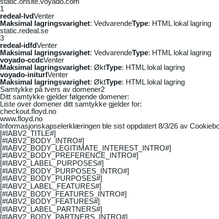
static.onsite.voyado.com
1
redeal-lvd
Venter
Maksimal lagringsvarighet
: Vedvarende
Type
: HTML lokal lagring
static.redeal.se
3
redeal-idfd
Venter
Maksimal lagringsvarighet
: Vedvarende
Type
: HTML lokal lagring
voyado-ccdc
Venter
Maksimal lagringsvarighet
: Økt
Type
: HTML lokal lagring
voyado-initurl
Venter
Maksimal lagringsvarighet
: Økt
Type
: HTML lokal lagring
Samtykke på tvers av domener
2
Ditt samtykke gjelder følgende domener:
Liste over domener ditt samtykke gjelder for:
checkout.floyd.no
www.floyd.no
Informasjonskapselerklæringen ble sist oppdatert 8/3/26 av
Cookiebo
[#IABV2_TITLE#]
[#IABV2_BODY_INTRO#]
[#IABV2_BODY_LEGITIMATE_INTEREST_INTRO#]
[#IABV2_BODY_PREFERENCE_INTRO#]
[#IABV2_LABEL_PURPOSES#]
[#IABV2_BODY_PURPOSES_INTRO#]
[#IABV2_BODY_PURPOSES#]
[#IABV2_LABEL_FEATURES#]
[#IABV2_BODY_FEATURES_INTRO#]
[#IABV2_BODY_FEATURES#]
[#IABV2_LABEL_PARTNERS#]
[#IABV2_BODY_PARTNERS_INTRO#]