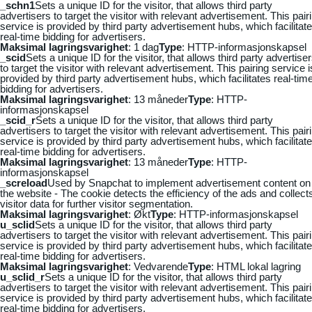
_schn1
Sets a unique ID for the visitor, that allows third party
advertisers to target the visitor with relevant advertisement. This pair
service is provided by third party advertisement hubs, which facilitat
real-time bidding for advertisers.
Maksimal lagringsvarighet
: 1 dag
Type
: HTTP-informasjonskapsel
_scid
Sets a unique ID for the visitor, that allows third party advertise
to target the visitor with relevant advertisement. This pairing service i
provided by third party advertisement hubs, which facilitates real-tim
bidding for advertisers.
Maksimal lagringsvarighet
: 13 måneder
Type
: HTTP-
informasjonskapsel
_scid_r
Sets a unique ID for the visitor, that allows third party
advertisers to target the visitor with relevant advertisement. This pair
service is provided by third party advertisement hubs, which facilitat
real-time bidding for advertisers.
Maksimal lagringsvarighet
: 13 måneder
Type
: HTTP-
informasjonskapsel
_screload
Used by Snapchat to implement advertisement content on
the website - The cookie detects the efficiency of the ads and collect
visitor data for further visitor segmentation.
Maksimal lagringsvarighet
: Økt
Type
: HTTP-informasjonskapsel
u_sclid
Sets a unique ID for the visitor, that allows third party
advertisers to target the visitor with relevant advertisement. This pair
service is provided by third party advertisement hubs, which facilitat
real-time bidding for advertisers.
Maksimal lagringsvarighet
: Vedvarende
Type
: HTML lokal lagring
u_sclid_r
Sets a unique ID for the visitor, that allows third party
advertisers to target the visitor with relevant advertisement. This pair
service is provided by third party advertisement hubs, which facilitat
real-time bidding for advertisers.