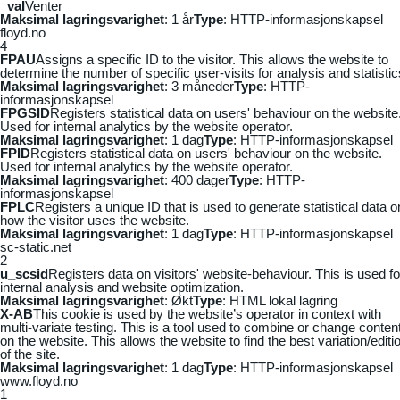
_vaI
Venter
Maksimal lagringsvarighet
: 1 år
Type
: HTTP-informasjonskapsel
floyd.no
4
FPAU
Assigns a specific ID to the visitor. This allows the website to
determine the number of specific user-visits for analysis and statistic
Maksimal lagringsvarighet
: 3 måneder
Type
: HTTP-
informasjonskapsel
FPGSID
Registers statistical data on users' behaviour on the website
Used for internal analytics by the website operator.
Maksimal lagringsvarighet
: 1 dag
Type
: HTTP-informasjonskapsel
FPID
Registers statistical data on users' behaviour on the website.
Used for internal analytics by the website operator.
Maksimal lagringsvarighet
: 400 dager
Type
: HTTP-
informasjonskapsel
FPLC
Registers a unique ID that is used to generate statistical data o
how the visitor uses the website.
Maksimal lagringsvarighet
: 1 dag
Type
: HTTP-informasjonskapsel
sc-static.net
2
u_scsid
Registers data on visitors' website-behaviour. This is used fo
internal analysis and website optimization.
Maksimal lagringsvarighet
: Økt
Type
: HTML lokal lagring
X-AB
This cookie is used by the website’s operator in context with
multi-variate testing. This is a tool used to combine or change conten
on the website. This allows the website to find the best variation/editi
of the site.
Maksimal lagringsvarighet
: 1 dag
Type
: HTTP-informasjonskapsel
www.floyd.no
1