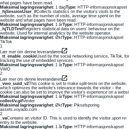
what pages have been read.
Maksimal lagringsvarighet
: 1 dag
Type
: HTTP-informasjonskapsel
_hjSessionUser_#
Collects statistics on the visitor's visits to the
website, such as the number of visits, average time spent on the
website and what pages have been read.
Maksimal lagringsvarighet
: 1 år
Type
: HTTP-informasjonskapsel
_hjTLDTest
Registers statistical data on users' behaviour on the
website. Used for internal analytics by the website operator.
Maksimal lagringsvarighet
: Økt
Type
: HTTP-informasjonskapsel
TikTok
1
Lær mer om denne leverandøren
_tt_enable_cookie
Used by the social networking service, TikTok, fo
tracking the use of embedded services.
Maksimal lagringsvarighet
: 1 år
Type
: HTTP-informasjonskapsel
VWO
2
Lær mer om denne leverandøren
_vwo_uuid_v2
This cookie is set to make split-tests on the website,
which optimizes the website's relevance towards the visitor – the
cookie can also be set to improve the visitor's experience on a websi
Maksimal lagringsvarighet
: 1 år
Type
: HTTP-informasjonskapsel
collect/v.gif
Venter
Maksimal lagringsvarighet
: Økt
Type
: Pikselsporing
assets.voyado.com
2
_va
Contains an visitor ID. This is used to identify the visitor upon re-
entry to the website.
Maksimal lagringsvarighet
: 1 år
Type
: HTTP-informasjonskapsel