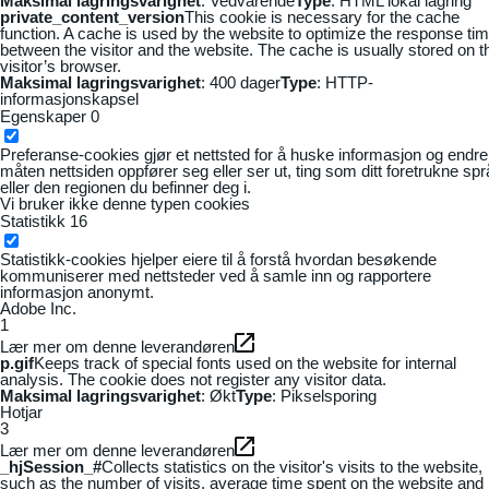
Maksimal lagringsvarighet
: Vedvarende
Type
: HTML lokal lagring
private_content_version
This cookie is necessary for the cache
function. A cache is used by the website to optimize the response ti
between the visitor and the website. The cache is usually stored on t
visitor’s browser.
Maksimal lagringsvarighet
: 400 dager
Type
: HTTP-
informasjonskapsel
Egenskaper
0
Preferanse-cookies gjør et nettsted for å huske informasjon og endre
måten nettsiden oppfører seg eller ser ut, ting som ditt foretrukne sp
eller den regionen du befinner deg i.
Vi bruker ikke denne typen cookies
Statistikk
16
Statistikk-cookies hjelper eiere til å forstå hvordan besøkende
kommuniserer med nettsteder ved å samle inn og rapportere
informasjon anonymt.
Adobe Inc.
1
Lær mer om denne leverandøren
p.gif
Keeps track of special fonts used on the website for internal
analysis. The cookie does not register any visitor data.
Maksimal lagringsvarighet
: Økt
Type
: Pikselsporing
Hotjar
3
Lær mer om denne leverandøren
_hjSession_#
Collects statistics on the visitor's visits to the website,
such as the number of visits, average time spent on the website and