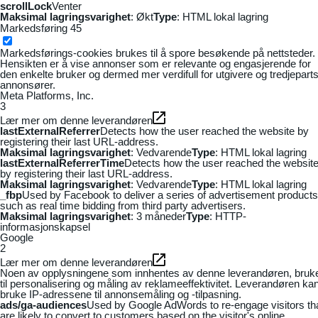
scrollLock
Venter
Maksimal lagringsvarighet
: Økt
Type
: HTML lokal lagring
Markedsføring
45
Markedsførings-cookies brukes til å spore besøkende på nettsteder.
Hensikten er å vise annonser som er relevante og engasjerende for
den enkelte bruker og dermed mer verdifull for utgivere og tredjepart
annonsører.
Meta Platforms, Inc.
3
Lær mer om denne leverandøren
lastExternalReferrer
Detects how the user reached the website by
registering their last URL-address.
Maksimal lagringsvarighet
: Vedvarende
Type
: HTML lokal lagring
lastExternalReferrerTime
Detects how the user reached the websit
by registering their last URL-address.
Maksimal lagringsvarighet
: Vedvarende
Type
: HTML lokal lagring
_fbp
Used by Facebook to deliver a series of advertisement products
such as real time bidding from third party advertisers.
Maksimal lagringsvarighet
: 3 måneder
Type
: HTTP-
informasjonskapsel
Google
2
Lær mer om denne leverandøren
Noen av opplysningene som innhentes av denne leverandøren, bruk
til personalisering og måling av reklameeffektivitet. Leverandøren ka
bruke IP-adressene til annonsemåling og -tilpasning.
ads/ga-audiences
Used by Google AdWords to re-engage visitors th
are likely to convert to customers based on the visitor's online