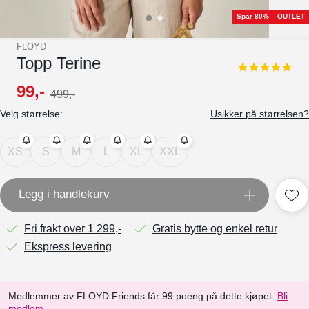
Spar 80%
OUTLET
FLOYD
Topp Terine
5.0
star
99
,-
499
,-
rating
Velg størrelse:
Usikker på størrelsen?
XS
S
M
L
XL
XXL
Legg i handlekurv
Fri frakt over 1 299,-
Gratis bytte og enkel retur
Ekspress levering
Medlemmer av FLOYD Friends får 99 poeng på dette kjøpet.
Bli
medlem