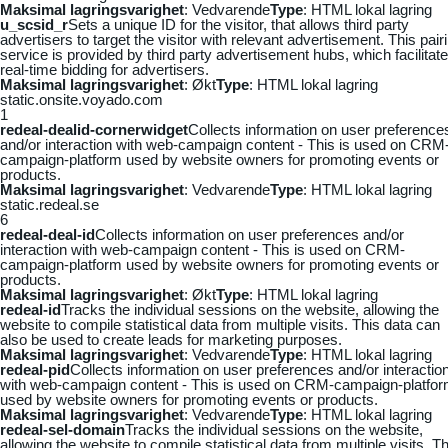
Maksimal lagringsvarighet
: Vedvarende
Type
: HTML lokal lagring
u_scsid_r
Sets a unique ID for the visitor, that allows third party
advertisers to target the visitor with relevant advertisement. This pair
service is provided by third party advertisement hubs, which facilitat
real-time bidding for advertisers.
Maksimal lagringsvarighet
: Økt
Type
: HTML lokal lagring
static.onsite.voyado.com
1
redeal-dealid-cornerwidget
Collects information on user preference
and/or interaction with web-campaign content - This is used on CRM
campaign-platform used by website owners for promoting events or
products.
Maksimal lagringsvarighet
: Vedvarende
Type
: HTML lokal lagring
static.redeal.se
6
redeal-deal-id
Collects information on user preferences and/or
interaction with web-campaign content - This is used on CRM-
campaign-platform used by website owners for promoting events or
products.
Maksimal lagringsvarighet
: Økt
Type
: HTML lokal lagring
redeal-id
Tracks the individual sessions on the website, allowing the
website to compile statistical data from multiple visits. This data can
also be used to create leads for marketing purposes.
Maksimal lagringsvarighet
: Vedvarende
Type
: HTML lokal lagring
redeal-pid
Collects information on user preferences and/or interactio
with web-campaign content - This is used on CRM-campaign-platfo
used by website owners for promoting events or products.
Maksimal lagringsvarighet
: Vedvarende
Type
: HTML lokal lagring
redeal-sel-domain
Tracks the individual sessions on the website,
allowing the website to compile statistical data from multiple visits. Th