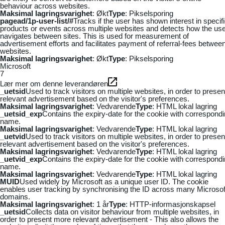
behaviour across websites.
Maksimal lagringsvarighet
: Økt
Type
: Pikselsporing
pagead/1p-user-list/#
Tracks if the user has shown interest in specif
products or events across multiple websites and detects how the us
navigates between sites. This is used for measurement of
advertisement efforts and facilitates payment of referral-fees betwee
websites.
Maksimal lagringsvarighet
: Økt
Type
: Pikselsporing
Microsoft
7
Lær mer om denne leverandøren
_uetsid
Used to track visitors on multiple websites, in order to presen
relevant advertisement based on the visitor's preferences.
Maksimal lagringsvarighet
: Vedvarende
Type
: HTML lokal lagring
_uetsid_exp
Contains the expiry-date for the cookie with correspond
name.
Maksimal lagringsvarighet
: Vedvarende
Type
: HTML lokal lagring
_uetvid
Used to track visitors on multiple websites, in order to presen
relevant advertisement based on the visitor's preferences.
Maksimal lagringsvarighet
: Vedvarende
Type
: HTML lokal lagring
_uetvid_exp
Contains the expiry-date for the cookie with correspond
name.
Maksimal lagringsvarighet
: Vedvarende
Type
: HTML lokal lagring
MUID
Used widely by Microsoft as a unique user ID. The cookie
enables user tracking by synchronising the ID across many Microsof
domains.
Maksimal lagringsvarighet
: 1 år
Type
: HTTP-informasjonskapsel
_uetsid
Collects data on visitor behaviour from multiple websites, in
order to present more relevant advertisement - This also allows the