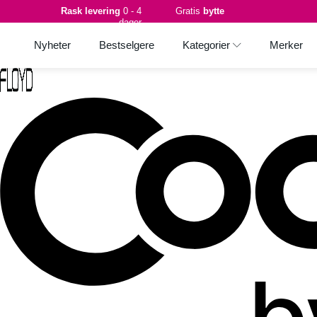
Rask levering
0 - 4
Gratis
bytte
dager
Nyheter
Bestselgere
Kategorier
Merker