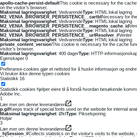
apollo-cache-persist-default
This cookie is necessary for the cache
on the visitor’s browser.
Maksimal lagringsvarighet
: Vedvarende
Type
: HTML lokal lagring
M2_VENIA_BROWSER_PERSISTENCE__cartId
Necessary for the 
Maksimal lagringsvarighet
: Vedvarende
Type
: HTML lokal lagring
M2_VENIA_BROWSER_PERSISTENCE__magento_cache_id
Ven
Maksimal lagringsvarighet
: Vedvarende
Type
: HTML lokal lagring
M2_VENIA_BROWSER_PERSISTENCE__urlResolver_#
Venter
Maksimal lagringsvarighet
: Vedvarende
Type
: HTML lokal lagring
private_content_version
This cookie is necessary for the cache fun
visitor’s browser.
Maksimal lagringsvarighet
: 400 dager
Type
: HTTP-informasjonskap
Egenskaper
0
Preferanse-cookies gjør et nettsted for å huske informasjon og endrer 
Vi bruker ikke denne typen cookies
Statistikk
16
Statistikk-cookies hjelper eiere til å forstå hvordan besøkende kom
Adobe Inc.
1
Lær mer om denne leverandøren
p.gif
Keeps track of special fonts used on the website for internal anal
Maksimal lagringsvarighet
: Økt
Type
: Pikselsporing
Hotjar
3
Lær mer om denne leverandøren
_hjSession_#
Collects statistics on the visitor's visits to the webs