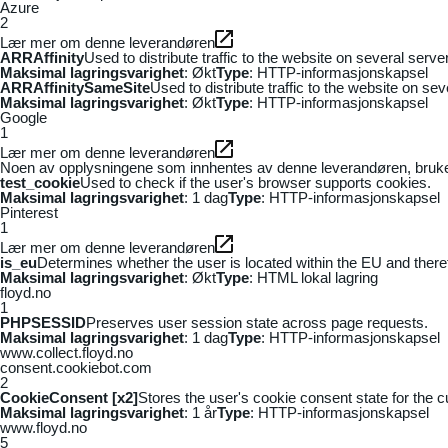
Azure
2
Lær mer om denne leverandøren
ARRAffinity
Used to distribute traffic to the website on several serv
Maksimal lagringsvarighet
: Økt
Type
: HTTP-informasjonskapsel
ARRAffinitySameSite
Used to distribute traffic to the website on se
Maksimal lagringsvarighet
: Økt
Type
: HTTP-informasjonskapsel
Google
1
Lær mer om denne leverandøren
Noen av opplysningene som innhentes av denne leverandøren, brukes t
test_cookie
Used to check if the user's browser supports cookies.
Maksimal lagringsvarighet
: 1 dag
Type
: HTTP-informasjonskapsel
Pinterest
1
Lær mer om denne leverandøren
is_eu
Determines whether the user is located within the EU and theref
Maksimal lagringsvarighet
: Økt
Type
: HTML lokal lagring
floyd.no
1
PHPSESSID
Preserves user session state across page requests.
Maksimal lagringsvarighet
: 1 dag
Type
: HTTP-informasjonskapsel
www.collect.floyd.no
consent.cookiebot.com
2
CookieConsent [x2]
Stores the user's cookie consent state for the 
Maksimal lagringsvarighet
: 1 år
Type
: HTTP-informasjonskapsel
www.floyd.no
5