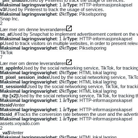
_pin_unauth
Used by Pinterest to track the usage of services.
Maksimal lagringsvarighet
: 1 år
Type
: HTTP-informasjonskapsel
v3/
Used by Pinterest to track the usage of services.
Maksimal lagringsvarighet
: Økt
Type
: Pikselsporing
Snap Inc.
2
Lær mer om denne leverandøren
sc_at
Used by Snapchat to implement advertisement content on the webs
Maksimal lagringsvarighet
: 1 år
Type
: HTTP-informasjonskapsel
p
Used to track visitors on multiple websites, in order to present rele
Maksimal lagringsvarighet
: Økt
Type
: Pikselsporing
TikTok
7
Lær mer om denne leverandøren
tt_appInfo
Used by the social networking service, TikTok, for tracki
Maksimal lagringsvarighet
: Økt
Type
: HTML lokal lagring
tt_pixel_session_index
Used by the social networking service, TikTo
Maksimal lagringsvarighet
: Økt
Type
: HTML lokal lagring
tt_sessionId
Used by the social networking service, TikTok, for trac
Maksimal lagringsvarighet
: Økt
Type
: HTML lokal lagring
_ttp [x2]
Used by the social networking service, TikTok, for tracking
Maksimal lagringsvarighet
: 1 år
Type
: HTTP-informasjonskapsel
ttcsid
Venter
Maksimal lagringsvarighet
: 1 år
Type
: HTTP-informasjonskapsel
ttcsid_#
Tracks the conversion rate between the user and the adverti
Maksimal lagringsvarighet
: 1 år
Type
: HTTP-informasjonskapsel
assets.voyado.com
2
_vaS
Venter
Maksimal lagringsvarighet
: Økt
Type
: HTML lokal lagring