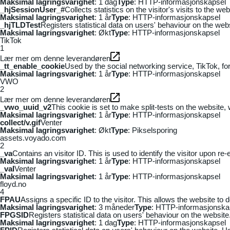
Maksimal lagringsvarighet
: 1 dag
Type
: HTTP-informasjonskapsel
_hjSessionUser_#
Collects statistics on the visitor's visits to the
Maksimal lagringsvarighet
: 1 år
Type
: HTTP-informasjonskapsel
_hjTLDTest
Registers statistical data on users' behaviour on the webs
Maksimal lagringsvarighet
: Økt
Type
: HTTP-informasjonskapsel
TikTok
1
Lær mer om denne leverandøren
_tt_enable_cookie
Used by the social networking service, TikTok, fo
Maksimal lagringsvarighet
: 1 år
Type
: HTTP-informasjonskapsel
VWO
2
Lær mer om denne leverandøren
_vwo_uuid_v2
This cookie is set to make split-tests on the website,
Maksimal lagringsvarighet
: 1 år
Type
: HTTP-informasjonskapsel
collect/v.gif
Venter
Maksimal lagringsvarighet
: Økt
Type
: Pikselsporing
assets.voyado.com
2
_va
Contains an visitor ID. This is used to identify the visitor upon re-
Maksimal lagringsvarighet
: 1 år
Type
: HTTP-informasjonskapsel
_vaI
Venter
Maksimal lagringsvarighet
: 1 år
Type
: HTTP-informasjonskapsel
floyd.no
4
FPAU
Assigns a specific ID to the visitor. This allows the website to 
Maksimal lagringsvarighet
: 3 måneder
Type
: HTTP-informasjonska
FPGSID
Registers statistical data on users' behaviour on the website.
Maksimal lagringsvarighet
: 1 dag
Type
: HTTP-informasjonskapsel