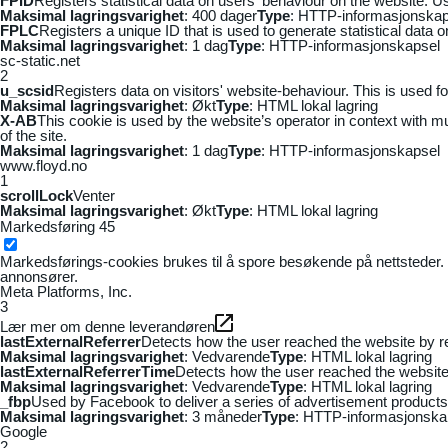
FPID
Registers statistical data on users' behaviour on the website. Us
Maksimal lagringsvarighet
: 400 dager
Type
: HTTP-informasjonskap
FPLC
Registers a unique ID that is used to generate statistical data 
Maksimal lagringsvarighet
: 1 dag
Type
: HTTP-informasjonskapsel
sc-static.net
2
u_scsid
Registers data on visitors' website-behaviour. This is used fo
Maksimal lagringsvarighet
: Økt
Type
: HTML lokal lagring
X-AB
This cookie is used by the website’s operator in context with mul
of the site.
Maksimal lagringsvarighet
: 1 dag
Type
: HTTP-informasjonskapsel
www.floyd.no
1
scrollLock
Venter
Maksimal lagringsvarighet
: Økt
Type
: HTML lokal lagring
Markedsføring
45
Markedsførings-cookies brukes til å spore besøkende på nettsteder. 
annonsører.
Meta Platforms, Inc.
3
Lær mer om denne leverandøren
lastExternalReferrer
Detects how the user reached the website by re
Maksimal lagringsvarighet
: Vedvarende
Type
: HTML lokal lagring
lastExternalReferrerTime
Detects how the user reached the website 
Maksimal lagringsvarighet
: Vedvarende
Type
: HTML lokal lagring
_fbp
Used by Facebook to deliver a series of advertisement products s
Maksimal lagringsvarighet
: 3 måneder
Type
: HTTP-informasjonska
Google
2