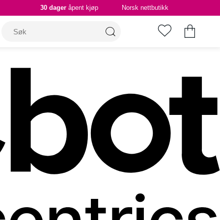
30 dager
åpent kjøp
Norsk nettbutikk