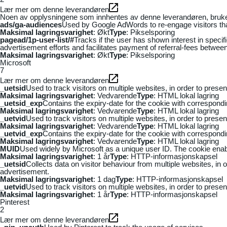
Lær mer om denne leverandøren
Noen av opplysningene som innhentes av denne leverandøren, brukes t
ads/ga-audiences
Used by Google AdWords to re-engage visitors that
Maksimal lagringsvarighet
: Økt
Type
: Pikselsporing
pagead/1p-user-list/#
Tracks if the user has shown interest in speci
advertisement efforts and facilitates payment of referral-fees betwee
Maksimal lagringsvarighet
: Økt
Type
: Pikselsporing
Microsoft
7
Lær mer om denne leverandøren
_uetsid
Used to track visitors on multiple websites, in order to prese
Maksimal lagringsvarighet
: Vedvarende
Type
: HTML lokal lagring
_uetsid_exp
Contains the expiry-date for the cookie with correspond
Maksimal lagringsvarighet
: Vedvarende
Type
: HTML lokal lagring
_uetvid
Used to track visitors on multiple websites, in order to prese
Maksimal lagringsvarighet
: Vedvarende
Type
: HTML lokal lagring
_uetvid_exp
Contains the expiry-date for the cookie with correspond
Maksimal lagringsvarighet
: Vedvarende
Type
: HTML lokal lagring
MUID
Used widely by Microsoft as a unique user ID. The cookie ena
Maksimal lagringsvarighet
: 1 år
Type
: HTTP-informasjonskapsel
_uetsid
Collects data on visitor behaviour from multiple websites, in
advertisement.
Maksimal lagringsvarighet
: 1 dag
Type
: HTTP-informasjonskapsel
_uetvid
Used to track visitors on multiple websites, in order to prese
Maksimal lagringsvarighet
: 1 år
Type
: HTTP-informasjonskapsel
Pinterest
2
Lær mer om denne leverandøren