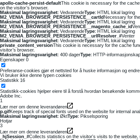
apollo-cache-persist-default
This cookie is necessary for the cache
on the visitor’s browser.
Maksimal lagringsvarighet
: Vedvarende
Type
: HTML lokal lagring
M2_VENIA_BROWSER_PERSISTENCE__cartId
Necessary for the 
Maksimal lagringsvarighet
: Vedvarende
Type
: HTML lokal lagring
M2_VENIA_BROWSER_PERSISTENCE__magento_cache_id
Ven
Maksimal lagringsvarighet
: Vedvarende
Type
: HTML lokal lagring
M2_VENIA_BROWSER_PERSISTENCE__urlResolver_#
Venter
Maksimal lagringsvarighet
: Vedvarende
Type
: HTML lokal lagring
private_content_version
This cookie is necessary for the cache fun
visitor’s browser.
Maksimal lagringsvarighet
: 400 dager
Type
: HTTP-informasjonskap
Egenskaper
0
Preferanse-cookies gjør et nettsted for å huske informasjon og endrer 
Vi bruker ikke denne typen cookies
Statistikk
16
Statistikk-cookies hjelper eiere til å forstå hvordan besøkende kom
Adobe Inc.
1
Lær mer om denne leverandøren
p.gif
Keeps track of special fonts used on the website for internal anal
Maksimal lagringsvarighet
: Økt
Type
: Pikselsporing
Hotjar
3
Lær mer om denne leverandøren
_hjSession_#
Collects statistics on the visitor's visits to the webs