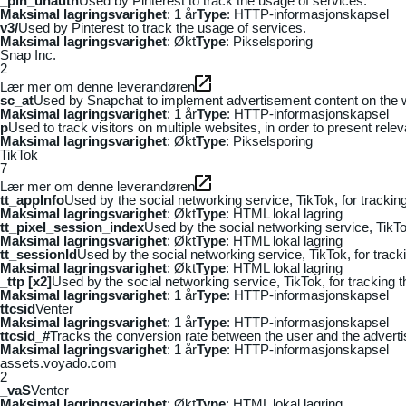
_pin_unauth
Used by Pinterest to track the usage of services.
Maksimal lagringsvarighet
: 1 år
Type
: HTTP-informasjonskapsel
v3/
Used by Pinterest to track the usage of services.
Maksimal lagringsvarighet
: Økt
Type
: Pikselsporing
Snap Inc.
2
Lær mer om denne leverandøren
sc_at
Used by Snapchat to implement advertisement content on the webs
Maksimal lagringsvarighet
: 1 år
Type
: HTTP-informasjonskapsel
p
Used to track visitors on multiple websites, in order to present rele
Maksimal lagringsvarighet
: Økt
Type
: Pikselsporing
TikTok
7
Lær mer om denne leverandøren
tt_appInfo
Used by the social networking service, TikTok, for tracki
Maksimal lagringsvarighet
: Økt
Type
: HTML lokal lagring
tt_pixel_session_index
Used by the social networking service, TikTo
Maksimal lagringsvarighet
: Økt
Type
: HTML lokal lagring
tt_sessionId
Used by the social networking service, TikTok, for trac
Maksimal lagringsvarighet
: Økt
Type
: HTML lokal lagring
_ttp [x2]
Used by the social networking service, TikTok, for tracking
Maksimal lagringsvarighet
: 1 år
Type
: HTTP-informasjonskapsel
ttcsid
Venter
Maksimal lagringsvarighet
: 1 år
Type
: HTTP-informasjonskapsel
ttcsid_#
Tracks the conversion rate between the user and the adverti
Maksimal lagringsvarighet
: 1 år
Type
: HTTP-informasjonskapsel
assets.voyado.com
2
_vaS
Venter
Maksimal lagringsvarighet
: Økt
Type
: HTML lokal lagring