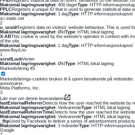
FPID
Registers statistical data on users' behaviour on the website. Us
Maksimal lagringsvarighet
: 400 dager
Type
: HTTP-informasjonskap
FPLC
Registers a unique ID that is used to generate statistical data 
Maksimal lagringsvarighet
: 1 dag
Type
: HTTP-informasjonskapsel
sc-static.net
2
u_scsid
Registers data on visitors' website-behaviour. This is used fo
Maksimal lagringsvarighet
: Økt
Type
: HTML lokal lagring
X-AB
This cookie is used by the website’s operator in context with mul
of the site.
Maksimal lagringsvarighet
: 1 dag
Type
: HTTP-informasjonskapsel
www.floyd.no
1
scrollLock
Venter
Maksimal lagringsvarighet
: Økt
Type
: HTML lokal lagring
Markedsføring
45
Markedsførings-cookies brukes til å spore besøkende på nettsteder. 
annonsører.
Meta Platforms, Inc.
3
Lær mer om denne leverandøren
lastExternalReferrer
Detects how the user reached the website by re
Maksimal lagringsvarighet
: Vedvarende
Type
: HTML lokal lagring
lastExternalReferrerTime
Detects how the user reached the website 
Maksimal lagringsvarighet
: Vedvarende
Type
: HTML lokal lagring
_fbp
Used by Facebook to deliver a series of advertisement products s
Maksimal lagringsvarighet
: 3 måneder
Type
: HTTP-informasjonska
Google
2