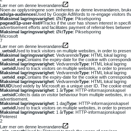
Lær mer om denne leverandøren
Noen av opplysningene som innhentes av denne leverandøren, brukes t
ads/ga-audiences
Used by Google AdWords to re-engage visitors that
Maksimal lagringsvarighet
: Økt
Type
: Pikselsporing
pagead/1p-user-list/#
Tracks if the user has shown interest in speci
advertisement efforts and facilitates payment of referral-fees betwee
Maksimal lagringsvarighet
: Økt
Type
: Pikselsporing
Microsoft
7
Lær mer om denne leverandøren
_uetsid
Used to track visitors on multiple websites, in order to prese
Maksimal lagringsvarighet
: Vedvarende
Type
: HTML lokal lagring
_uetsid_exp
Contains the expiry-date for the cookie with correspond
Maksimal lagringsvarighet
: Vedvarende
Type
: HTML lokal lagring
_uetvid
Used to track visitors on multiple websites, in order to prese
Maksimal lagringsvarighet
: Vedvarende
Type
: HTML lokal lagring
_uetvid_exp
Contains the expiry-date for the cookie with correspond
Maksimal lagringsvarighet
: Vedvarende
Type
: HTML lokal lagring
MUID
Used widely by Microsoft as a unique user ID. The cookie ena
Maksimal lagringsvarighet
: 1 år
Type
: HTTP-informasjonskapsel
_uetsid
Collects data on visitor behaviour from multiple websites, in
advertisement.
Maksimal lagringsvarighet
: 1 dag
Type
: HTTP-informasjonskapsel
_uetvid
Used to track visitors on multiple websites, in order to prese
Maksimal lagringsvarighet
: 1 år
Type
: HTTP-informasjonskapsel
Pinterest
2
Lær mer om denne leverandøren