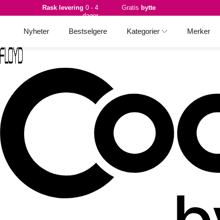
Rask levering
0 - 4
Gratis
bytte
dager
Nyheter
Bestselgere
Kategorier
Merker