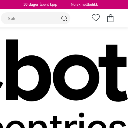
30 dager
åpent kjøp
Norsk nettbutikk