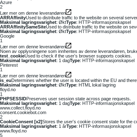
Azure
2
Lær mer om denne leverandøren
ARRAffinity
Used to distribute traffic to the website on several serv
Maksimal lagringsvarighet
: Økt
Type
: HTTP-informasjonskapsel
ARRAffinitySameSite
Used to distribute traffic to the website on se
Maksimal lagringsvarighet
: Økt
Type
: HTTP-informasjonskapsel
Google
1
Lær mer om denne leverandøren
Noen av opplysningene som innhentes av denne leverandøren, brukes t
test_cookie
Used to check if the user's browser supports cookies.
Maksimal lagringsvarighet
: 1 dag
Type
: HTTP-informasjonskapsel
Pinterest
1
Lær mer om denne leverandøren
is_eu
Determines whether the user is located within the EU and theref
Maksimal lagringsvarighet
: Økt
Type
: HTML lokal lagring
floyd.no
1
PHPSESSID
Preserves user session state across page requests.
Maksimal lagringsvarighet
: 1 dag
Type
: HTTP-informasjonskapsel
www.collect.floyd.no
consent.cookiebot.com
2
CookieConsent [x2]
Stores the user's cookie consent state for the 
Maksimal lagringsvarighet
: 1 år
Type
: HTTP-informasjonskapsel
www.floyd.no
5