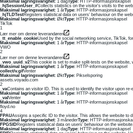
Maksimal lagringsvarighet
: 1 dag
Type
: HTTP-informasjonskapsel
_hjSessionUser_#
Collects statistics on the visitor's visits to the
Maksimal lagringsvarighet
: 1 år
Type
: HTTP-informasjonskapsel
_hjTLDTest
Registers statistical data on users' behaviour on the webs
Maksimal lagringsvarighet
: Økt
Type
: HTTP-informasjonskapsel
TikTok
1
Lær mer om denne leverandøren
_tt_enable_cookie
Used by the social networking service, TikTok, fo
Maksimal lagringsvarighet
: 1 år
Type
: HTTP-informasjonskapsel
VWO
2
Lær mer om denne leverandøren
_vwo_uuid_v2
This cookie is set to make split-tests on the website,
Maksimal lagringsvarighet
: 1 år
Type
: HTTP-informasjonskapsel
collect/v.gif
Venter
Maksimal lagringsvarighet
: Økt
Type
: Pikselsporing
assets.voyado.com
2
_va
Contains an visitor ID. This is used to identify the visitor upon re-
Maksimal lagringsvarighet
: 1 år
Type
: HTTP-informasjonskapsel
_vaI
Venter
Maksimal lagringsvarighet
: 1 år
Type
: HTTP-informasjonskapsel
floyd.no
4
FPAU
Assigns a specific ID to the visitor. This allows the website to 
Maksimal lagringsvarighet
: 3 måneder
Type
: HTTP-informasjonska
FPGSID
Registers statistical data on users' behaviour on the website.
Maksimal lagringsvarighet
: 1 dag
Type
: HTTP-informasjonskapsel