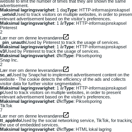
website to limit the number of times that they are shown the same
advertisement.
Maksimal lagringsvarighet
: 1 dag
Type
: HTTP-informasjonskapsel
_uetvid
Used to track visitors on multiple websites, in order to presen
relevant advertisement based on the visitor's preferences.
Maksimal lagringsvarighet
: 1 år
Type
: HTTP-informasjonskapsel
Pinterest
2
Lær mer om denne leverandøren
_pin_unauth
Used by Pinterest to track the usage of services.
Maksimal lagringsvarighet
: 1 år
Type
: HTTP-informasjonskapsel
v3/
Used by Pinterest to track the usage of services.
Maksimal lagringsvarighet
: Økt
Type
: Pikselsporing
Snap Inc.
2
Lær mer om denne leverandøren
sc_at
Used by Snapchat to implement advertisement content on the
website - The cookie detects the efficiency of the ads and collects
visitor data for further visitor segmentation.
Maksimal lagringsvarighet
: 1 år
Type
: HTTP-informasjonskapsel
p
Used to track visitors on multiple websites, in order to present
relevant advertisement based on the visitor's preferences.
Maksimal lagringsvarighet
: Økt
Type
: Pikselsporing
TikTok
7
Lær mer om denne leverandøren
tt_appInfo
Used by the social networking service, TikTok, for trackin
the use of embedded services.
Maksimal lagringsvarighet
: Økt
Type
: HTML lokal lagring