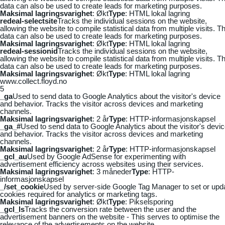
data can also be used to create leads for marketing purposes.
Maksimal lagringsvarighet
: Økt
Type
: HTML lokal lagring
redeal-selectsite
Tracks the individual sessions on the website,
allowing the website to compile statistical data from multiple visits. Th
data can also be used to create leads for marketing purposes.
Maksimal lagringsvarighet
: Økt
Type
: HTML lokal lagring
redeal-sessionid
Tracks the individual sessions on the website,
allowing the website to compile statistical data from multiple visits. Th
data can also be used to create leads for marketing purposes.
Maksimal lagringsvarighet
: Økt
Type
: HTML lokal lagring
www.collect.floyd.no
5
_ga
Used to send data to Google Analytics about the visitor's device
and behavior. Tracks the visitor across devices and marketing
channels.
Maksimal lagringsvarighet
: 2 år
Type
: HTTP-informasjonskapsel
_ga_#
Used to send data to Google Analytics about the visitor's devi
and behavior. Tracks the visitor across devices and marketing
channels.
Maksimal lagringsvarighet
: 2 år
Type
: HTTP-informasjonskapsel
_gcl_au
Used by Google AdSense for experimenting with
advertisement efficiency across websites using their services.
Maksimal lagringsvarighet
: 3 måneder
Type
: HTTP-
informasjonskapsel
_/set_cookie
Used by server-side Google Tag Manager to set or upd
cookies required for analytics or marketing tags.
Maksimal lagringsvarighet
: Økt
Type
: Pikselsporing
_gcl_ls
Tracks the conversion rate between the user and the
advertisement banners on the website - This serves to optimise the
relevance of the advertisements on the website.