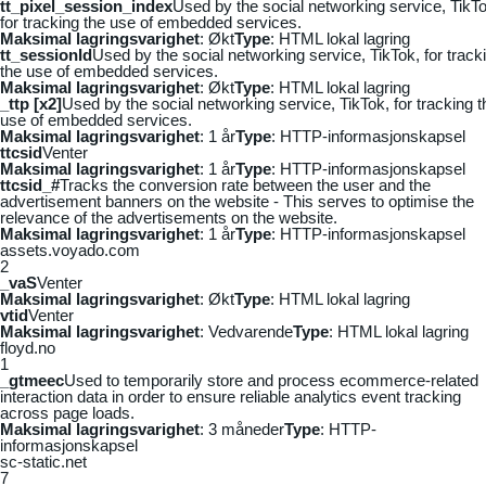
tt_pixel_session_index
Used by the social networking service, TikTo
for tracking the use of embedded services.
Maksimal lagringsvarighet
: Økt
Type
: HTML lokal lagring
tt_sessionId
Used by the social networking service, TikTok, for track
the use of embedded services.
Maksimal lagringsvarighet
: Økt
Type
: HTML lokal lagring
_ttp [x2]
Used by the social networking service, TikTok, for tracking t
use of embedded services.
Maksimal lagringsvarighet
: 1 år
Type
: HTTP-informasjonskapsel
ttcsid
Venter
Maksimal lagringsvarighet
: 1 år
Type
: HTTP-informasjonskapsel
ttcsid_#
Tracks the conversion rate between the user and the
advertisement banners on the website - This serves to optimise the
relevance of the advertisements on the website.
Maksimal lagringsvarighet
: 1 år
Type
: HTTP-informasjonskapsel
assets.voyado.com
2
_vaS
Venter
Maksimal lagringsvarighet
: Økt
Type
: HTML lokal lagring
vtid
Venter
Maksimal lagringsvarighet
: Vedvarende
Type
: HTML lokal lagring
floyd.no
1
_gtmeec
Used to temporarily store and process ecommerce-related
interaction data in order to ensure reliable analytics event tracking
across page loads.
Maksimal lagringsvarighet
: 3 måneder
Type
: HTTP-
informasjonskapsel
sc-static.net
7