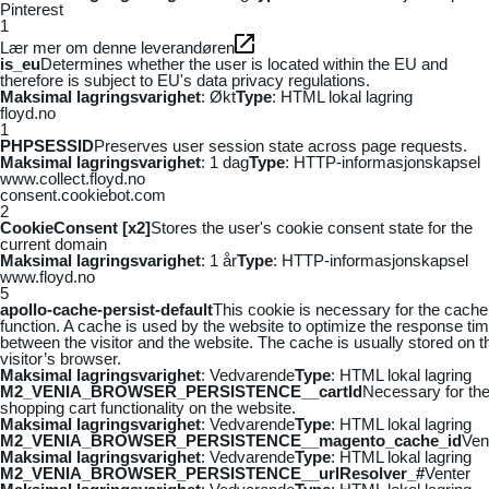
Pinterest
1
Lær mer om denne leverandøren
is_eu
Determines whether the user is located within the EU and
therefore is subject to EU's data privacy regulations.
Maksimal lagringsvarighet
: Økt
Type
: HTML lokal lagring
floyd.no
1
PHPSESSID
Preserves user session state across page requests.
Maksimal lagringsvarighet
: 1 dag
Type
: HTTP-informasjonskapsel
www.collect.floyd.no
consent.cookiebot.com
2
CookieConsent [x2]
Stores the user's cookie consent state for the
current domain
Maksimal lagringsvarighet
: 1 år
Type
: HTTP-informasjonskapsel
www.floyd.no
5
apollo-cache-persist-default
This cookie is necessary for the cache
function. A cache is used by the website to optimize the response ti
between the visitor and the website. The cache is usually stored on t
visitor’s browser.
Maksimal lagringsvarighet
: Vedvarende
Type
: HTML lokal lagring
M2_VENIA_BROWSER_PERSISTENCE__cartId
Necessary for th
shopping cart functionality on the website.
Maksimal lagringsvarighet
: Vedvarende
Type
: HTML lokal lagring
M2_VENIA_BROWSER_PERSISTENCE__magento_cache_id
Ven
Maksimal lagringsvarighet
: Vedvarende
Type
: HTML lokal lagring
M2_VENIA_BROWSER_PERSISTENCE__urlResolver_#
Venter