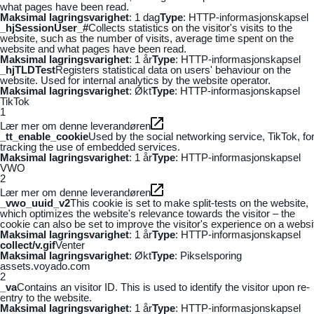
what pages have been read.
Maksimal lagringsvarighet
: 1 dag
Type
: HTTP-informasjonskapsel
_hjSessionUser_#
Collects statistics on the visitor's visits to the
website, such as the number of visits, average time spent on the
website and what pages have been read.
Maksimal lagringsvarighet
: 1 år
Type
: HTTP-informasjonskapsel
_hjTLDTest
Registers statistical data on users' behaviour on the
website. Used for internal analytics by the website operator.
Maksimal lagringsvarighet
: Økt
Type
: HTTP-informasjonskapsel
TikTok
1
Lær mer om denne leverandøren
_tt_enable_cookie
Used by the social networking service, TikTok, fo
tracking the use of embedded services.
Maksimal lagringsvarighet
: 1 år
Type
: HTTP-informasjonskapsel
VWO
2
Lær mer om denne leverandøren
_vwo_uuid_v2
This cookie is set to make split-tests on the website,
which optimizes the website's relevance towards the visitor – the
cookie can also be set to improve the visitor's experience on a websi
Maksimal lagringsvarighet
: 1 år
Type
: HTTP-informasjonskapsel
collect/v.gif
Venter
Maksimal lagringsvarighet
: Økt
Type
: Pikselsporing
assets.voyado.com
2
_va
Contains an visitor ID. This is used to identify the visitor upon re-
entry to the website.
Maksimal lagringsvarighet
: 1 år
Type
: HTTP-informasjonskapsel