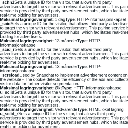
_schn1
Sets a unique ID for the visitor, that allows third party
advertisers to target the visitor with relevant advertisement. This pair
service is provided by third party advertisement hubs, which facilitat
real-time bidding for advertisers.
Maksimal lagringsvarighet
: 1 dag
Type
: HTTP-informasjonskapsel
_scid
Sets a unique ID for the visitor, that allows third party advertise
to target the visitor with relevant advertisement. This pairing service i
provided by third party advertisement hubs, which facilitates real-tim
bidding for advertisers.
Maksimal lagringsvarighet
: 13 måneder
Type
: HTTP-
informasjonskapsel
_scid_r
Sets a unique ID for the visitor, that allows third party
advertisers to target the visitor with relevant advertisement. This pair
service is provided by third party advertisement hubs, which facilitat
real-time bidding for advertisers.
Maksimal lagringsvarighet
: 13 måneder
Type
: HTTP-
informasjonskapsel
_screload
Used by Snapchat to implement advertisement content on
the website - The cookie detects the efficiency of the ads and collect
visitor data for further visitor segmentation.
Maksimal lagringsvarighet
: Økt
Type
: HTTP-informasjonskapsel
u_sclid
Sets a unique ID for the visitor, that allows third party
advertisers to target the visitor with relevant advertisement. This pair
service is provided by third party advertisement hubs, which facilitat
real-time bidding for advertisers.
Maksimal lagringsvarighet
: Vedvarende
Type
: HTML lokal lagring
u_sclid_r
Sets a unique ID for the visitor, that allows third party
advertisers to target the visitor with relevant advertisement. This pair
service is provided by third party advertisement hubs, which facilitat
real-time bidding for advertisers.