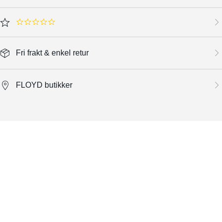
0.0 star rating
Fri frakt & enkel retur
FLOYD butikker