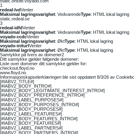
static.onsite.voyado.com
1
redeal-lvd
Venter
Maksimal lagringsvarighet
: Vedvarende
Type
: HTML lokal lagring
static.redeal.se
3
redeal-idfd
Venter
Maksimal lagringsvarighet
: Vedvarende
Type
: HTML lokal lagring
voyado-ccdc
Venter
Maksimal lagringsvarighet
: Økt
Type
: HTML lokal lagring
voyado-initurl
Venter
Maksimal lagringsvarighet
: Økt
Type
: HTML lokal lagring
Samtykke på tvers av domener
2
Ditt samtykke gjelder følgende domener:
Liste over domener ditt samtykke gjelder for:
checkout.floyd.no
www.floyd.no
Informasjonskapselerklæringen ble sist oppdatert 8/3/26 av
Cookiebo
[#IABV2_TITLE#]
[#IABV2_BODY_INTRO#]
[#IABV2_BODY_LEGITIMATE_INTEREST_INTRO#]
[#IABV2_BODY_PREFERENCE_INTRO#]
[#IABV2_LABEL_PURPOSES#]
[#IABV2_BODY_PURPOSES_INTRO#]
[#IABV2_BODY_PURPOSES#]
[#IABV2_LABEL_FEATURES#]
[#IABV2_BODY_FEATURES_INTRO#]
[#IABV2_BODY_FEATURES#]
[#IABV2_LABEL_PARTNERS#]
[#IABV2_BODY_PARTNERS_INTRO#]