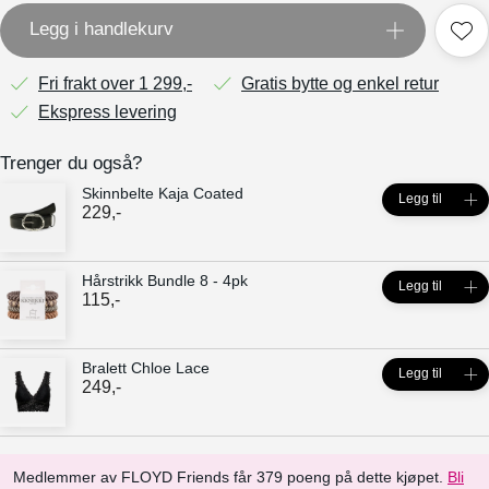
Legg i handlekurv
Fri frakt over 1 299,-
Gratis bytte og enkel retur
Ekspress levering
Trenger du også?
Skinnbelte Kaja Coated
Legg til
229
,-
Hårstrikk Bundle 8 - 4pk
Legg til
115
,-
Bralett Chloe Lace
Legg til
249
,-
Medlemmer av FLOYD Friends får 379 poeng på dette kjøpet.
Bli