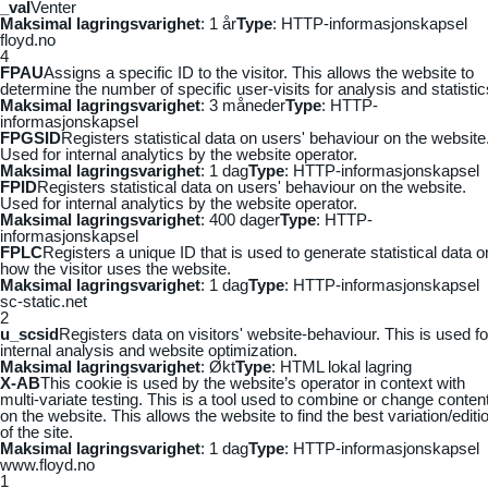
_vaI
Venter
Maksimal lagringsvarighet
: 1 år
Type
: HTTP-informasjonskapsel
floyd.no
4
FPAU
Assigns a specific ID to the visitor. This allows the website to
determine the number of specific user-visits for analysis and statistic
Maksimal lagringsvarighet
: 3 måneder
Type
: HTTP-
informasjonskapsel
FPGSID
Registers statistical data on users' behaviour on the website
Used for internal analytics by the website operator.
Maksimal lagringsvarighet
: 1 dag
Type
: HTTP-informasjonskapsel
FPID
Registers statistical data on users' behaviour on the website.
Used for internal analytics by the website operator.
Maksimal lagringsvarighet
: 400 dager
Type
: HTTP-
informasjonskapsel
FPLC
Registers a unique ID that is used to generate statistical data o
how the visitor uses the website.
Maksimal lagringsvarighet
: 1 dag
Type
: HTTP-informasjonskapsel
sc-static.net
2
u_scsid
Registers data on visitors' website-behaviour. This is used fo
internal analysis and website optimization.
Maksimal lagringsvarighet
: Økt
Type
: HTML lokal lagring
X-AB
This cookie is used by the website’s operator in context with
multi-variate testing. This is a tool used to combine or change conten
on the website. This allows the website to find the best variation/editi
of the site.
Maksimal lagringsvarighet
: 1 dag
Type
: HTTP-informasjonskapsel
www.floyd.no
1