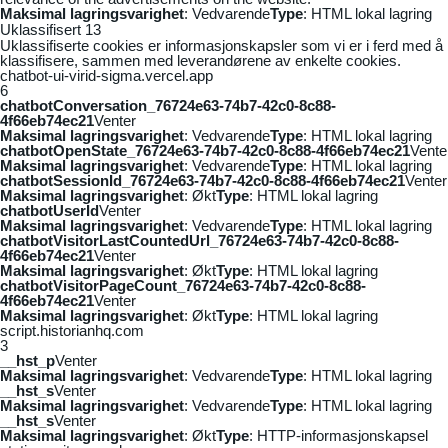
Maksimal lagringsvarighet
: Vedvarende
Type
: HTML lokal lagring
Uklassifisert
13
Uklassifiserte cookies er informasjonskapsler som vi er i ferd med å
klassifisere, sammen med leverandørene av enkelte cookies.
chatbot-ui-virid-sigma.vercel.app
6
chatbotConversation_76724e63-74b7-42c0-8c88-
4f66eb74ec21
Venter
Maksimal lagringsvarighet
: Vedvarende
Type
: HTML lokal lagring
chatbotOpenState_76724e63-74b7-42c0-8c88-4f66eb74ec21
Vente
Maksimal lagringsvarighet
: Vedvarende
Type
: HTML lokal lagring
chatbotSessionId_76724e63-74b7-42c0-8c88-4f66eb74ec21
Venter
Maksimal lagringsvarighet
: Økt
Type
: HTML lokal lagring
chatbotUserId
Venter
Maksimal lagringsvarighet
: Vedvarende
Type
: HTML lokal lagring
chatbotVisitorLastCountedUrl_76724e63-74b7-42c0-8c88-
4f66eb74ec21
Venter
Maksimal lagringsvarighet
: Økt
Type
: HTML lokal lagring
chatbotVisitorPageCount_76724e63-74b7-42c0-8c88-
4f66eb74ec21
Venter
Maksimal lagringsvarighet
: Økt
Type
: HTML lokal lagring
script.historianhq.com
3
__hst_p
Venter
Maksimal lagringsvarighet
: Vedvarende
Type
: HTML lokal lagring
__hst_s
Venter
Maksimal lagringsvarighet
: Vedvarende
Type
: HTML lokal lagring
__hst_s
Venter
Maksimal lagringsvarighet
: Økt
Type
: HTTP-informasjonskapsel