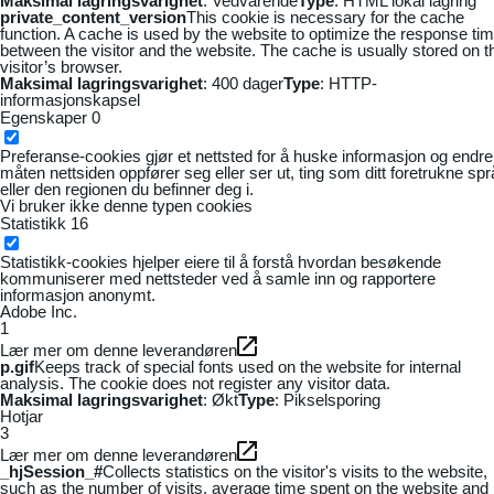
Maksimal lagringsvarighet
: Vedvarende
Type
: HTML lokal lagring
private_content_version
This cookie is necessary for the cache
function. A cache is used by the website to optimize the response ti
between the visitor and the website. The cache is usually stored on t
visitor’s browser.
Maksimal lagringsvarighet
: 400 dager
Type
: HTTP-
informasjonskapsel
Egenskaper
0
Preferanse-cookies gjør et nettsted for å huske informasjon og endre
måten nettsiden oppfører seg eller ser ut, ting som ditt foretrukne sp
eller den regionen du befinner deg i.
Vi bruker ikke denne typen cookies
Statistikk
16
Statistikk-cookies hjelper eiere til å forstå hvordan besøkende
kommuniserer med nettsteder ved å samle inn og rapportere
informasjon anonymt.
Adobe Inc.
1
Lær mer om denne leverandøren
p.gif
Keeps track of special fonts used on the website for internal
analysis. The cookie does not register any visitor data.
Maksimal lagringsvarighet
: Økt
Type
: Pikselsporing
Hotjar
3
Lær mer om denne leverandøren
_hjSession_#
Collects statistics on the visitor's visits to the website,
such as the number of visits, average time spent on the website and