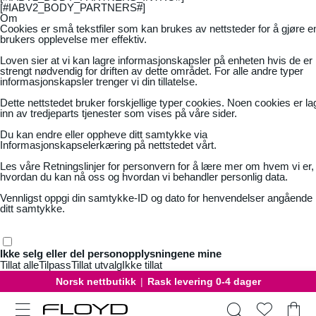
[#IABV2_BODY_PARTNERS#]
Om
Cookies er små tekstfiler som kan brukes av nettsteder for å gjøre e
brukers opplevelse mer effektiv.
Loven sier at vi kan lagre informasjonskapsler på enheten hvis de er
strengt nødvendig for driften av dette området. For alle andre typer
informasjonskapsler trenger vi din tillatelse.
Dette nettstedet bruker forskjellige typer cookies. Noen cookies er la
inn av tredjeparts tjenester som vises på våre sider.
Du kan endre eller oppheve ditt samtykke via
Informasjonskapselerkæring på nettstedet vårt.
Les våre
Retningslinjer for personvern
for å lære mer om hvem vi er,
hvordan du kan nå oss og hvordan vi behandler personlig data.
Vennligst oppgi din samtykke-ID og dato for henvendelser angående
ditt samtykke.
Ikke selg eller del personopplysningene mine
Tillat alle
Tilpass
Tillat utvalg
Ikke tillat
Norsk nettbutikk
|
Rask levering 0-4 dager