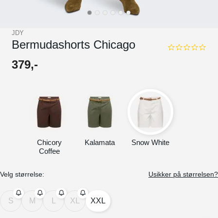
JDY
Bermudashorts Chicago
0.0
star
379
,-
rating
Chicory
Kalamata
Snow White
Coffee
Velg størrelse:
Usikker på størrelsen?
S
M
L
XL
XXL