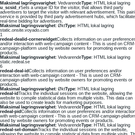
Maksimal lagringsvarighet
: Vedvarende
Type
: HTML lokal lagring
u_scsid_r
Sets a unique ID for the visitor, that allows third party
advertisers to target the visitor with relevant advertisement. This pair
service is provided by third party advertisement hubs, which facilitat
real-time bidding for advertisers.
Maksimal lagringsvarighet
: Økt
Type
: HTML lokal lagring
static.onsite.voyado.com
1
redeal-dealid-cornerwidget
Collects information on user preference
and/or interaction with web-campaign content - This is used on CRM
campaign-platform used by website owners for promoting events or
products.
Maksimal lagringsvarighet
: Vedvarende
Type
: HTML lokal lagring
static.redeal.se
6
redeal-deal-id
Collects information on user preferences and/or
interaction with web-campaign content - This is used on CRM-
campaign-platform used by website owners for promoting events or
products.
Maksimal lagringsvarighet
: Økt
Type
: HTML lokal lagring
redeal-id
Tracks the individual sessions on the website, allowing the
website to compile statistical data from multiple visits. This data can
also be used to create leads for marketing purposes.
Maksimal lagringsvarighet
: Vedvarende
Type
: HTML lokal lagring
redeal-pid
Collects information on user preferences and/or interactio
with web-campaign content - This is used on CRM-campaign-platfo
used by website owners for promoting events or products.
Maksimal lagringsvarighet
: Vedvarende
Type
: HTML lokal lagring
redeal-sel-domain
Tracks the individual sessions on the website,
allowing the website to compile statistical data from multiple visits. Th