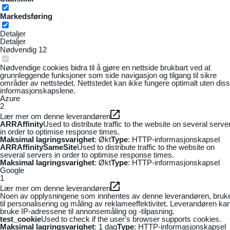
Markedsføring
Detaljer
Detaljer
Nødvendig
12
Nødvendige cookies bidra til å gjøre en nettside brukbart ved at
grunnleggende funksjoner som side navigasjon og tilgang til sikre
områder av nettstedet. Nettstedet kan ikke fungere optimalt uten dis
informasjonskapslene.
Azure
2
Lær mer om denne leverandøren
ARRAffinity
Used to distribute traffic to the website on several serve
in order to optimise response times.
Maksimal lagringsvarighet
: Økt
Type
: HTTP-informasjonskapsel
ARRAffinitySameSite
Used to distribute traffic to the website on
several servers in order to optimise response times.
Maksimal lagringsvarighet
: Økt
Type
: HTTP-informasjonskapsel
Google
1
Lær mer om denne leverandøren
Noen av opplysningene som innhentes av denne leverandøren, bruk
til personalisering og måling av reklameeffektivitet. Leverandøren ka
bruke IP-adressene til annonsemåling og -tilpasning.
test_cookie
Used to check if the user's browser supports cookies.
Maksimal lagringsvarighet
: 1 dag
Type
: HTTP-informasjonskapsel