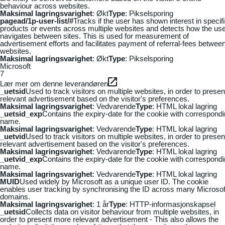
behaviour across websites.
Maksimal lagringsvarighet
: Økt
Type
: Pikselsporing
pagead/1p-user-list/#
Tracks if the user has shown interest in specif
products or events across multiple websites and detects how the us
navigates between sites. This is used for measurement of
advertisement efforts and facilitates payment of referral-fees betwee
websites.
Maksimal lagringsvarighet
: Økt
Type
: Pikselsporing
Microsoft
7
Lær mer om denne leverandøren
_uetsid
Used to track visitors on multiple websites, in order to presen
relevant advertisement based on the visitor's preferences.
Maksimal lagringsvarighet
: Vedvarende
Type
: HTML lokal lagring
_uetsid_exp
Contains the expiry-date for the cookie with correspond
name.
Maksimal lagringsvarighet
: Vedvarende
Type
: HTML lokal lagring
_uetvid
Used to track visitors on multiple websites, in order to presen
relevant advertisement based on the visitor's preferences.
Maksimal lagringsvarighet
: Vedvarende
Type
: HTML lokal lagring
_uetvid_exp
Contains the expiry-date for the cookie with correspond
name.
Maksimal lagringsvarighet
: Vedvarende
Type
: HTML lokal lagring
MUID
Used widely by Microsoft as a unique user ID. The cookie
enables user tracking by synchronising the ID across many Microsof
domains.
Maksimal lagringsvarighet
: 1 år
Type
: HTTP-informasjonskapsel
_uetsid
Collects data on visitor behaviour from multiple websites, in
order to present more relevant advertisement - This also allows the