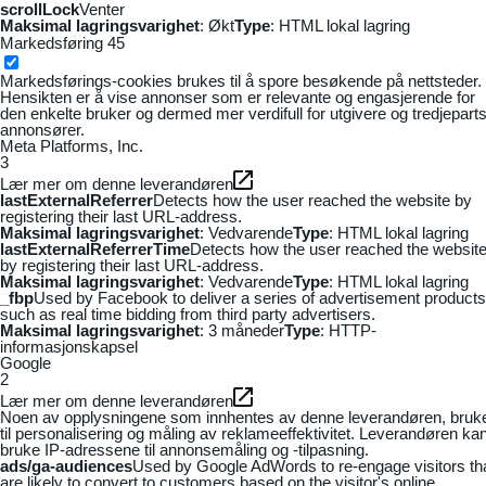
scrollLock
Venter
Maksimal lagringsvarighet
: Økt
Type
: HTML lokal lagring
Markedsføring
45
Markedsførings-cookies brukes til å spore besøkende på nettsteder.
Hensikten er å vise annonser som er relevante og engasjerende for
den enkelte bruker og dermed mer verdifull for utgivere og tredjepart
annonsører.
Meta Platforms, Inc.
3
Lær mer om denne leverandøren
lastExternalReferrer
Detects how the user reached the website by
registering their last URL-address.
Maksimal lagringsvarighet
: Vedvarende
Type
: HTML lokal lagring
lastExternalReferrerTime
Detects how the user reached the websit
by registering their last URL-address.
Maksimal lagringsvarighet
: Vedvarende
Type
: HTML lokal lagring
_fbp
Used by Facebook to deliver a series of advertisement products
such as real time bidding from third party advertisers.
Maksimal lagringsvarighet
: 3 måneder
Type
: HTTP-
informasjonskapsel
Google
2
Lær mer om denne leverandøren
Noen av opplysningene som innhentes av denne leverandøren, bruk
til personalisering og måling av reklameeffektivitet. Leverandøren ka
bruke IP-adressene til annonsemåling og -tilpasning.
ads/ga-audiences
Used by Google AdWords to re-engage visitors th
are likely to convert to customers based on the visitor's online