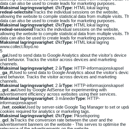
data can also be used to create leads for marketing purposes.
Maksimal lagringsvarighet
: Økt
Type
: HTML lokal lagring
redeal-selectsite
Tracks the individual sessions on the website,
allowing the website to compile statistical data from multiple visits. Th
data can also be used to create leads for marketing purposes.
Maksimal lagringsvarighet
: Økt
Type
: HTML lokal lagring
redeal-sessionid
Tracks the individual sessions on the website,
allowing the website to compile statistical data from multiple visits. Th
data can also be used to create leads for marketing purposes.
Maksimal lagringsvarighet
: Økt
Type
: HTML lokal lagring
www.collect.floyd.no
5
_ga
Used to send data to Google Analytics about the visitor's device
and behavior. Tracks the visitor across devices and marketing
channels.
Maksimal lagringsvarighet
: 2 år
Type
: HTTP-informasjonskapsel
_ga_#
Used to send data to Google Analytics about the visitor's devi
and behavior. Tracks the visitor across devices and marketing
channels.
Maksimal lagringsvarighet
: 2 år
Type
: HTTP-informasjonskapsel
_gcl_au
Used by Google AdSense for experimenting with
advertisement efficiency across websites using their services.
Maksimal lagringsvarighet
: 3 måneder
Type
: HTTP-
informasjonskapsel
_/set_cookie
Used by server-side Google Tag Manager to set or upd
cookies required for analytics or marketing tags.
Maksimal lagringsvarighet
: Økt
Type
: Pikselsporing
_gcl_ls
Tracks the conversion rate between the user and the
advertisement banners on the website - This serves to optimise the
relevance of the advertisements on the website.