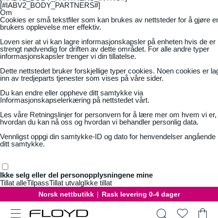
[#IABV2_BODY_PARTNERS#]
Om
Cookies er små tekstfiler som kan brukes av nettsteder for å gjøre e
brukers opplevelse mer effektiv.
Loven sier at vi kan lagre informasjonskapsler på enheten hvis de er
strengt nødvendig for driften av dette området. For alle andre typer
informasjonskapsler trenger vi din tillatelse.
Dette nettstedet bruker forskjellige typer cookies. Noen cookies er la
inn av tredjeparts tjenester som vises på våre sider.
Du kan endre eller oppheve ditt samtykke via
Informasjonskapselerkæring på nettstedet vårt.
Les våre
Retningslinjer for personvern
for å lære mer om hvem vi er,
hvordan du kan nå oss og hvordan vi behandler personlig data.
Vennligst oppgi din samtykke-ID og dato for henvendelser angående
ditt samtykke.
Ikke selg eller del personopplysningene mine
Tillat alle
Tilpass
Tillat utvalg
Ikke tillat
Norsk nettbutikk
|
Rask levering 0-4 dager