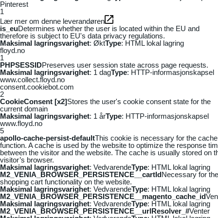
Pinterest
1
Lær mer om denne leverandøren
is_eu
Determines whether the user is located within the EU and
therefore is subject to EU's data privacy regulations.
Maksimal lagringsvarighet
: Økt
Type
: HTML lokal lagring
floyd.no
1
PHPSESSID
Preserves user session state across page requests.
Maksimal lagringsvarighet
: 1 dag
Type
: HTTP-informasjonskapsel
www.collect.floyd.no
consent.cookiebot.com
2
CookieConsent [x2]
Stores the user's cookie consent state for the
current domain
Maksimal lagringsvarighet
: 1 år
Type
: HTTP-informasjonskapsel
www.floyd.no
5
apollo-cache-persist-default
This cookie is necessary for the cache
function. A cache is used by the website to optimize the response ti
between the visitor and the website. The cache is usually stored on t
visitor’s browser.
Maksimal lagringsvarighet
: Vedvarende
Type
: HTML lokal lagring
M2_VENIA_BROWSER_PERSISTENCE__cartId
Necessary for th
shopping cart functionality on the website.
Maksimal lagringsvarighet
: Vedvarende
Type
: HTML lokal lagring
M2_VENIA_BROWSER_PERSISTENCE__magento_cache_id
Ven
Maksimal lagringsvarighet
: Vedvarende
Type
: HTML lokal lagring
M2_VENIA_BROWSER_PERSISTENCE__urlResolver_#
Venter