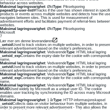
behaviour across websites.
Maksimal lagringsvarighet
: Økt
Type
: Pikselsporing
pagead/1p-user-list/#
Tracks if the user has shown interest in specif
products or events across multiple websites and detects how the us
navigates between sites. This is used for measurement of
advertisement efforts and facilitates payment of referral-fees betwee
websites.
Maksimal lagringsvarighet
: Økt
Type
: Pikselsporing
Microsoft
7
Lær mer om denne leverandøren
_uetsid
Used to track visitors on multiple websites, in order to presen
relevant advertisement based on the visitor's preferences.
Maksimal lagringsvarighet
: Vedvarende
Type
: HTML lokal lagring
_uetsid_exp
Contains the expiry-date for the cookie with correspond
name.
Maksimal lagringsvarighet
: Vedvarende
Type
: HTML lokal lagring
_uetvid
Used to track visitors on multiple websites, in order to presen
relevant advertisement based on the visitor's preferences.
Maksimal lagringsvarighet
: Vedvarende
Type
: HTML lokal lagring
_uetvid_exp
Contains the expiry-date for the cookie with correspond
name.
Maksimal lagringsvarighet
: Vedvarende
Type
: HTML lokal lagring
MUID
Used widely by Microsoft as a unique user ID. The cookie
enables user tracking by synchronising the ID across many Microsof
domains.
Maksimal lagringsvarighet
: 1 år
Type
: HTTP-informasjonskapsel
_uetsid
Collects data on visitor behaviour from multiple websites, in
order to present more relevant advertisement - This also allows the