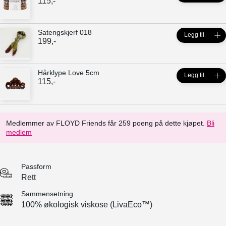
115
,-
Satengskjerf 018
Legg til
199
,-
Hårklype Love 5cm
Legg til
115
,-
Medlemmer av FLOYD Friends får 259 poeng på dette kjøpet.
Bli
medlem
Passform
Rett
Sammensetning
100% økologisk viskose (LivaEco™)