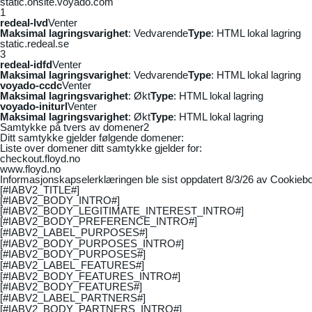
static.onsite.voyado.com
1
redeal-lvd
Venter
Maksimal lagringsvarighet
: Vedvarende
Type
: HTML lokal lagring
static.redeal.se
3
redeal-idfd
Venter
Maksimal lagringsvarighet
: Vedvarende
Type
: HTML lokal lagring
voyado-ccdc
Venter
Maksimal lagringsvarighet
: Økt
Type
: HTML lokal lagring
voyado-initurl
Venter
Maksimal lagringsvarighet
: Økt
Type
: HTML lokal lagring
Samtykke på tvers av domener
2
Ditt samtykke gjelder følgende domener:
Liste over domener ditt samtykke gjelder for:
checkout.floyd.no
www.floyd.no
Informasjonskapselerklæringen ble sist oppdatert 8/3/26 av
Cookiebo
[#IABV2_TITLE#]
[#IABV2_BODY_INTRO#]
[#IABV2_BODY_LEGITIMATE_INTEREST_INTRO#]
[#IABV2_BODY_PREFERENCE_INTRO#]
[#IABV2_LABEL_PURPOSES#]
[#IABV2_BODY_PURPOSES_INTRO#]
[#IABV2_BODY_PURPOSES#]
[#IABV2_LABEL_FEATURES#]
[#IABV2_BODY_FEATURES_INTRO#]
[#IABV2_BODY_FEATURES#]
[#IABV2_LABEL_PARTNERS#]
[#IABV2_BODY_PARTNERS_INTRO#]