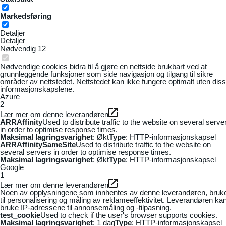
Markedsføring
Detaljer
Detaljer
Nødvendig
12
Nødvendige cookies bidra til å gjøre en nettside brukbart ved at
grunnleggende funksjoner som side navigasjon og tilgang til sikre
områder av nettstedet. Nettstedet kan ikke fungere optimalt uten dis
informasjonskapslene.
Azure
2
Lær mer om denne leverandøren
ARRAffinity
Used to distribute traffic to the website on several serve
in order to optimise response times.
Maksimal lagringsvarighet
: Økt
Type
: HTTP-informasjonskapsel
ARRAffinitySameSite
Used to distribute traffic to the website on
several servers in order to optimise response times.
Maksimal lagringsvarighet
: Økt
Type
: HTTP-informasjonskapsel
Google
1
Lær mer om denne leverandøren
Noen av opplysningene som innhentes av denne leverandøren, bruk
til personalisering og måling av reklameeffektivitet. Leverandøren ka
bruke IP-adressene til annonsemåling og -tilpasning.
test_cookie
Used to check if the user's browser supports cookies.
Maksimal lagringsvarighet
: 1 dag
Type
: HTTP-informasjonskapsel