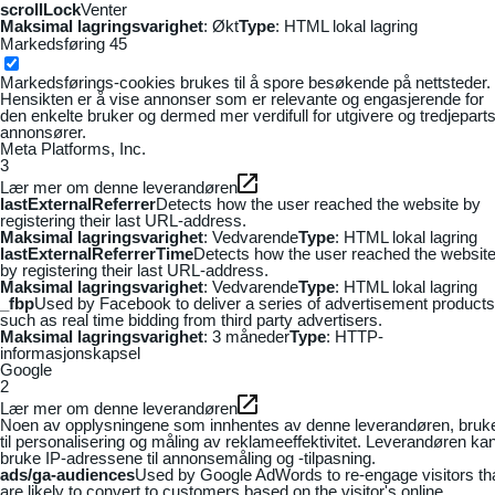
scrollLock
Venter
Maksimal lagringsvarighet
: Økt
Type
: HTML lokal lagring
Markedsføring
45
Markedsførings-cookies brukes til å spore besøkende på nettsteder.
Hensikten er å vise annonser som er relevante og engasjerende for
den enkelte bruker og dermed mer verdifull for utgivere og tredjepart
annonsører.
Meta Platforms, Inc.
3
Lær mer om denne leverandøren
lastExternalReferrer
Detects how the user reached the website by
registering their last URL-address.
Maksimal lagringsvarighet
: Vedvarende
Type
: HTML lokal lagring
lastExternalReferrerTime
Detects how the user reached the websit
by registering their last URL-address.
Maksimal lagringsvarighet
: Vedvarende
Type
: HTML lokal lagring
_fbp
Used by Facebook to deliver a series of advertisement products
such as real time bidding from third party advertisers.
Maksimal lagringsvarighet
: 3 måneder
Type
: HTTP-
informasjonskapsel
Google
2
Lær mer om denne leverandøren
Noen av opplysningene som innhentes av denne leverandøren, bruk
til personalisering og måling av reklameeffektivitet. Leverandøren ka
bruke IP-adressene til annonsemåling og -tilpasning.
ads/ga-audiences
Used by Google AdWords to re-engage visitors th
are likely to convert to customers based on the visitor's online