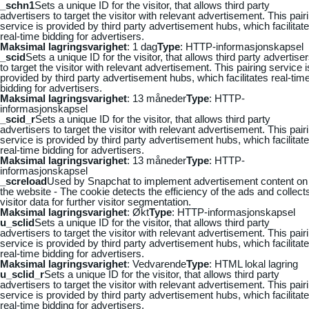
_schn1
Sets a unique ID for the visitor, that allows third party
advertisers to target the visitor with relevant advertisement. This pair
service is provided by third party advertisement hubs, which facilitat
real-time bidding for advertisers.
Maksimal lagringsvarighet
: 1 dag
Type
: HTTP-informasjonskapsel
_scid
Sets a unique ID for the visitor, that allows third party advertise
to target the visitor with relevant advertisement. This pairing service i
provided by third party advertisement hubs, which facilitates real-tim
bidding for advertisers.
Maksimal lagringsvarighet
: 13 måneder
Type
: HTTP-
informasjonskapsel
_scid_r
Sets a unique ID for the visitor, that allows third party
advertisers to target the visitor with relevant advertisement. This pair
service is provided by third party advertisement hubs, which facilitat
real-time bidding for advertisers.
Maksimal lagringsvarighet
: 13 måneder
Type
: HTTP-
informasjonskapsel
_screload
Used by Snapchat to implement advertisement content on
the website - The cookie detects the efficiency of the ads and collect
visitor data for further visitor segmentation.
Maksimal lagringsvarighet
: Økt
Type
: HTTP-informasjonskapsel
u_sclid
Sets a unique ID for the visitor, that allows third party
advertisers to target the visitor with relevant advertisement. This pair
service is provided by third party advertisement hubs, which facilitat
real-time bidding for advertisers.
Maksimal lagringsvarighet
: Vedvarende
Type
: HTML lokal lagring
u_sclid_r
Sets a unique ID for the visitor, that allows third party
advertisers to target the visitor with relevant advertisement. This pair
service is provided by third party advertisement hubs, which facilitat
real-time bidding for advertisers.