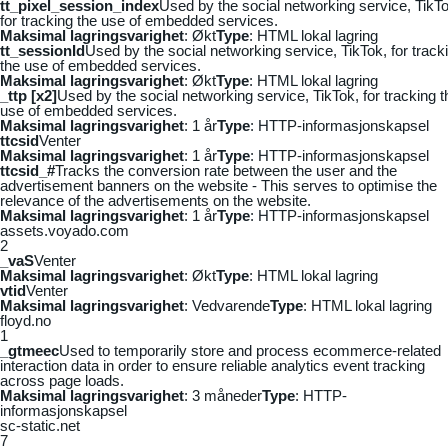
tt_pixel_session_index
Used by the social networking service, TikTo
for tracking the use of embedded services.
Maksimal lagringsvarighet
: Økt
Type
: HTML lokal lagring
tt_sessionId
Used by the social networking service, TikTok, for track
the use of embedded services.
Maksimal lagringsvarighet
: Økt
Type
: HTML lokal lagring
_ttp [x2]
Used by the social networking service, TikTok, for tracking t
use of embedded services.
Maksimal lagringsvarighet
: 1 år
Type
: HTTP-informasjonskapsel
ttcsid
Venter
Maksimal lagringsvarighet
: 1 år
Type
: HTTP-informasjonskapsel
ttcsid_#
Tracks the conversion rate between the user and the
advertisement banners on the website - This serves to optimise the
relevance of the advertisements on the website.
Maksimal lagringsvarighet
: 1 år
Type
: HTTP-informasjonskapsel
assets.voyado.com
2
_vaS
Venter
Maksimal lagringsvarighet
: Økt
Type
: HTML lokal lagring
vtid
Venter
Maksimal lagringsvarighet
: Vedvarende
Type
: HTML lokal lagring
floyd.no
1
_gtmeec
Used to temporarily store and process ecommerce-related
interaction data in order to ensure reliable analytics event tracking
across page loads.
Maksimal lagringsvarighet
: 3 måneder
Type
: HTTP-
informasjonskapsel
sc-static.net
7