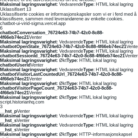
Maksimal lagringsvarighet
: Vedvarende
Type
: HTML lokal lagring
Uklassifisert
13
Uklassifiserte cookies er informasjonskapsler som vi er i ferd med å
klassifisere, sammen med leverandørene av enkelte cookies.
chatbot-ui-virid-sigma.vercel.app
6
chatbotConversation_76724e63-74b7-42c0-8c88-
4f66eb74ec21
Venter
Maksimal lagringsvarighet
: Vedvarende
Type
: HTML lokal lagring
chatbotOpenState_76724e63-74b7-42c0-8c88-4f66eb74ec21
Vente
Maksimal lagringsvarighet
: Vedvarende
Type
: HTML lokal lagring
chatbotSessionId_76724e63-74b7-42c0-8c88-4f66eb74ec21
Venter
Maksimal lagringsvarighet
: Økt
Type
: HTML lokal lagring
chatbotUserId
Venter
Maksimal lagringsvarighet
: Vedvarende
Type
: HTML lokal lagring
chatbotVisitorLastCountedUrl_76724e63-74b7-42c0-8c88-
4f66eb74ec21
Venter
Maksimal lagringsvarighet
: Økt
Type
: HTML lokal lagring
chatbotVisitorPageCount_76724e63-74b7-42c0-8c88-
4f66eb74ec21
Venter
Maksimal lagringsvarighet
: Økt
Type
: HTML lokal lagring
script.historianhq.com
3
__hst_p
Venter
Maksimal lagringsvarighet
: Vedvarende
Type
: HTML lokal lagring
__hst_s
Venter
Maksimal lagringsvarighet
: Vedvarende
Type
: HTML lokal lagring
__hst_s
Venter
Maksimal lagringsvarighet
: Økt
Type
: HTTP-informasjonskapsel