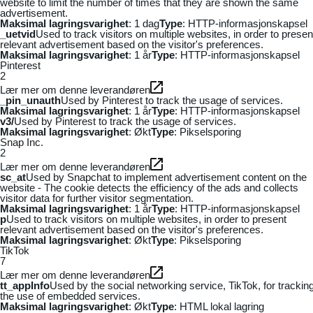
website to limit the number of times that they are shown the same
advertisement.
Maksimal lagringsvarighet
: 1 dag
Type
: HTTP-informasjonskapsel
_uetvid
Used to track visitors on multiple websites, in order to presen
relevant advertisement based on the visitor's preferences.
Maksimal lagringsvarighet
: 1 år
Type
: HTTP-informasjonskapsel
Pinterest
2
Lær mer om denne leverandøren
_pin_unauth
Used by Pinterest to track the usage of services.
Maksimal lagringsvarighet
: 1 år
Type
: HTTP-informasjonskapsel
v3/
Used by Pinterest to track the usage of services.
Maksimal lagringsvarighet
: Økt
Type
: Pikselsporing
Snap Inc.
2
Lær mer om denne leverandøren
sc_at
Used by Snapchat to implement advertisement content on the
website - The cookie detects the efficiency of the ads and collects
visitor data for further visitor segmentation.
Maksimal lagringsvarighet
: 1 år
Type
: HTTP-informasjonskapsel
p
Used to track visitors on multiple websites, in order to present
relevant advertisement based on the visitor's preferences.
Maksimal lagringsvarighet
: Økt
Type
: Pikselsporing
TikTok
7
Lær mer om denne leverandøren
tt_appInfo
Used by the social networking service, TikTok, for trackin
the use of embedded services.
Maksimal lagringsvarighet
: Økt
Type
: HTML lokal lagring