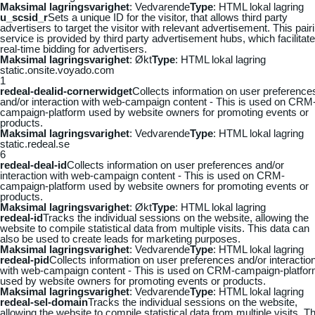
Maksimal lagringsvarighet
: Vedvarende
Type
: HTML lokal lagring
u_scsid_r
Sets a unique ID for the visitor, that allows third party
advertisers to target the visitor with relevant advertisement. This pair
service is provided by third party advertisement hubs, which facilitat
real-time bidding for advertisers.
Maksimal lagringsvarighet
: Økt
Type
: HTML lokal lagring
static.onsite.voyado.com
1
redeal-dealid-cornerwidget
Collects information on user preference
and/or interaction with web-campaign content - This is used on CRM
campaign-platform used by website owners for promoting events or
products.
Maksimal lagringsvarighet
: Vedvarende
Type
: HTML lokal lagring
static.redeal.se
6
redeal-deal-id
Collects information on user preferences and/or
interaction with web-campaign content - This is used on CRM-
campaign-platform used by website owners for promoting events or
products.
Maksimal lagringsvarighet
: Økt
Type
: HTML lokal lagring
redeal-id
Tracks the individual sessions on the website, allowing the
website to compile statistical data from multiple visits. This data can
also be used to create leads for marketing purposes.
Maksimal lagringsvarighet
: Vedvarende
Type
: HTML lokal lagring
redeal-pid
Collects information on user preferences and/or interactio
with web-campaign content - This is used on CRM-campaign-platfo
used by website owners for promoting events or products.
Maksimal lagringsvarighet
: Vedvarende
Type
: HTML lokal lagring
redeal-sel-domain
Tracks the individual sessions on the website,
allowing the website to compile statistical data from multiple visits. Th