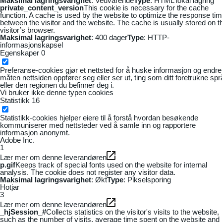
Maksimal lagringsvarighet
: Vedvarende
Type
: HTML lokal lagring
private_content_version
This cookie is necessary for the cache
function. A cache is used by the website to optimize the response ti
between the visitor and the website. The cache is usually stored on t
visitor’s browser.
Maksimal lagringsvarighet
: 400 dager
Type
: HTTP-
informasjonskapsel
Egenskaper
0
Preferanse-cookies gjør et nettsted for å huske informasjon og endre
måten nettsiden oppfører seg eller ser ut, ting som ditt foretrukne sp
eller den regionen du befinner deg i.
Vi bruker ikke denne typen cookies
Statistikk
16
Statistikk-cookies hjelper eiere til å forstå hvordan besøkende
kommuniserer med nettsteder ved å samle inn og rapportere
informasjon anonymt.
Adobe Inc.
1
Lær mer om denne leverandøren
p.gif
Keeps track of special fonts used on the website for internal
analysis. The cookie does not register any visitor data.
Maksimal lagringsvarighet
: Økt
Type
: Pikselsporing
Hotjar
3
Lær mer om denne leverandøren
_hjSession_#
Collects statistics on the visitor's visits to the website,
such as the number of visits, average time spent on the website and