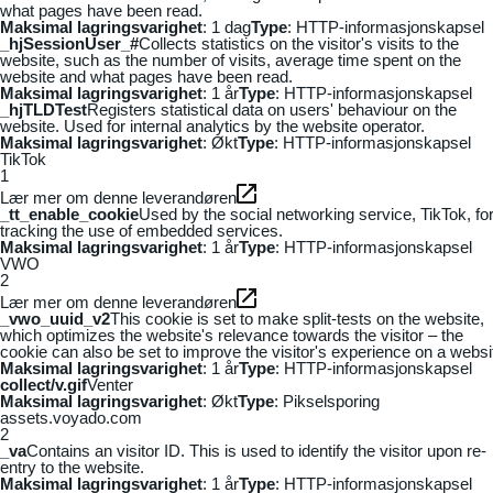
what pages have been read.
Maksimal lagringsvarighet
: 1 dag
Type
: HTTP-informasjonskapsel
_hjSessionUser_#
Collects statistics on the visitor's visits to the
website, such as the number of visits, average time spent on the
website and what pages have been read.
Maksimal lagringsvarighet
: 1 år
Type
: HTTP-informasjonskapsel
_hjTLDTest
Registers statistical data on users' behaviour on the
website. Used for internal analytics by the website operator.
Maksimal lagringsvarighet
: Økt
Type
: HTTP-informasjonskapsel
TikTok
1
Lær mer om denne leverandøren
_tt_enable_cookie
Used by the social networking service, TikTok, fo
tracking the use of embedded services.
Maksimal lagringsvarighet
: 1 år
Type
: HTTP-informasjonskapsel
VWO
2
Lær mer om denne leverandøren
_vwo_uuid_v2
This cookie is set to make split-tests on the website,
which optimizes the website's relevance towards the visitor – the
cookie can also be set to improve the visitor's experience on a websi
Maksimal lagringsvarighet
: 1 år
Type
: HTTP-informasjonskapsel
collect/v.gif
Venter
Maksimal lagringsvarighet
: Økt
Type
: Pikselsporing
assets.voyado.com
2
_va
Contains an visitor ID. This is used to identify the visitor upon re-
entry to the website.
Maksimal lagringsvarighet
: 1 år
Type
: HTTP-informasjonskapsel