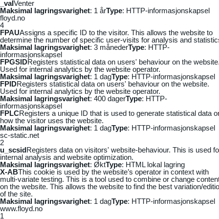
_vaI
Venter
Maksimal lagringsvarighet
: 1 år
Type
: HTTP-informasjonskapsel
floyd.no
4
FPAU
Assigns a specific ID to the visitor. This allows the website to
determine the number of specific user-visits for analysis and statistic
Maksimal lagringsvarighet
: 3 måneder
Type
: HTTP-
informasjonskapsel
FPGSID
Registers statistical data on users' behaviour on the website
Used for internal analytics by the website operator.
Maksimal lagringsvarighet
: 1 dag
Type
: HTTP-informasjonskapsel
FPID
Registers statistical data on users' behaviour on the website.
Used for internal analytics by the website operator.
Maksimal lagringsvarighet
: 400 dager
Type
: HTTP-
informasjonskapsel
FPLC
Registers a unique ID that is used to generate statistical data o
how the visitor uses the website.
Maksimal lagringsvarighet
: 1 dag
Type
: HTTP-informasjonskapsel
sc-static.net
2
u_scsid
Registers data on visitors' website-behaviour. This is used fo
internal analysis and website optimization.
Maksimal lagringsvarighet
: Økt
Type
: HTML lokal lagring
X-AB
This cookie is used by the website’s operator in context with
multi-variate testing. This is a tool used to combine or change conten
on the website. This allows the website to find the best variation/editi
of the site.
Maksimal lagringsvarighet
: 1 dag
Type
: HTTP-informasjonskapsel
www.floyd.no
1