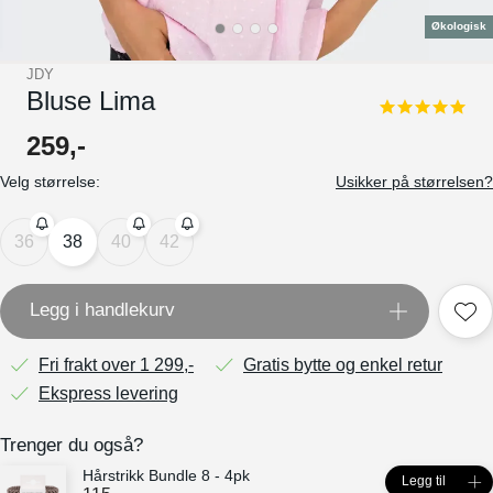
Økologisk
JDY
Bluse Lima
5.0
star
259
,-
rating
Velg størrelse:
Usikker på størrelsen?
36
38
40
42
Legg i handlekurv
Fri frakt over 1 299,-
Gratis bytte og enkel retur
Ekspress levering
Trenger du også?
Hårstrikk Bundle 8 - 4pk
Legg til