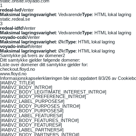
static.onsite.voyado.com
1
redeal-lvd
Venter
Maksimal lagringsvarighet
: Vedvarende
Type
: HTML lokal lagring
static.redeal.se
3
redeal-idfd
Venter
Maksimal lagringsvarighet
: Vedvarende
Type
: HTML lokal lagring
voyado-ccdc
Venter
Maksimal lagringsvarighet
: Økt
Type
: HTML lokal lagring
voyado-initurl
Venter
Maksimal lagringsvarighet
: Økt
Type
: HTML lokal lagring
Samtykke på tvers av domener
2
Ditt samtykke gjelder følgende domener:
Liste over domener ditt samtykke gjelder for:
checkout.floyd.no
www.floyd.no
Informasjonskapselerklæringen ble sist oppdatert 8/3/26 av
Cookiebo
[#IABV2_TITLE#]
[#IABV2_BODY_INTRO#]
[#IABV2_BODY_LEGITIMATE_INTEREST_INTRO#]
[#IABV2_BODY_PREFERENCE_INTRO#]
[#IABV2_LABEL_PURPOSES#]
[#IABV2_BODY_PURPOSES_INTRO#]
[#IABV2_BODY_PURPOSES#]
[#IABV2_LABEL_FEATURES#]
[#IABV2_BODY_FEATURES_INTRO#]
[#IABV2_BODY_FEATURES#]
[#IABV2_LABEL_PARTNERS#]
[#IABV2_BODY_PARTNERS_INTRO#]