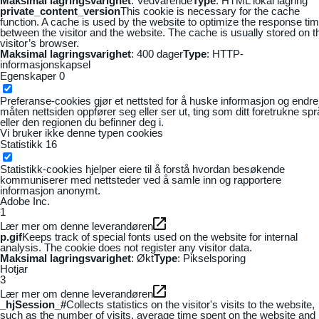
Maksimal lagringsvarighet
: Vedvarende
Type
: HTML lokal lagring
private_content_version
This cookie is necessary for the cache
function. A cache is used by the website to optimize the response ti
between the visitor and the website. The cache is usually stored on t
visitor’s browser.
Maksimal lagringsvarighet
: 400 dager
Type
: HTTP-
informasjonskapsel
Egenskaper
0
Preferanse-cookies gjør et nettsted for å huske informasjon og endre
måten nettsiden oppfører seg eller ser ut, ting som ditt foretrukne sp
eller den regionen du befinner deg i.
Vi bruker ikke denne typen cookies
Statistikk
16
Statistikk-cookies hjelper eiere til å forstå hvordan besøkende
kommuniserer med nettsteder ved å samle inn og rapportere
informasjon anonymt.
Adobe Inc.
1
Lær mer om denne leverandøren
p.gif
Keeps track of special fonts used on the website for internal
analysis. The cookie does not register any visitor data.
Maksimal lagringsvarighet
: Økt
Type
: Pikselsporing
Hotjar
3
Lær mer om denne leverandøren
_hjSession_#
Collects statistics on the visitor's visits to the website,
such as the number of visits, average time spent on the website and