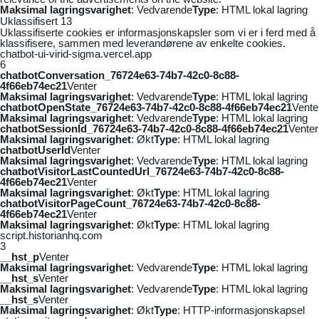
Maksimal lagringsvarighet
: Vedvarende
Type
: HTML lokal lagring
Uklassifisert
13
Uklassifiserte cookies er informasjonskapsler som vi er i ferd med å
klassifisere, sammen med leverandørene av enkelte cookies.
chatbot-ui-virid-sigma.vercel.app
6
chatbotConversation_76724e63-74b7-42c0-8c88-
4f66eb74ec21
Venter
Maksimal lagringsvarighet
: Vedvarende
Type
: HTML lokal lagring
chatbotOpenState_76724e63-74b7-42c0-8c88-4f66eb74ec21
Vente
Maksimal lagringsvarighet
: Vedvarende
Type
: HTML lokal lagring
chatbotSessionId_76724e63-74b7-42c0-8c88-4f66eb74ec21
Venter
Maksimal lagringsvarighet
: Økt
Type
: HTML lokal lagring
chatbotUserId
Venter
Maksimal lagringsvarighet
: Vedvarende
Type
: HTML lokal lagring
chatbotVisitorLastCountedUrl_76724e63-74b7-42c0-8c88-
4f66eb74ec21
Venter
Maksimal lagringsvarighet
: Økt
Type
: HTML lokal lagring
chatbotVisitorPageCount_76724e63-74b7-42c0-8c88-
4f66eb74ec21
Venter
Maksimal lagringsvarighet
: Økt
Type
: HTML lokal lagring
script.historianhq.com
3
__hst_p
Venter
Maksimal lagringsvarighet
: Vedvarende
Type
: HTML lokal lagring
__hst_s
Venter
Maksimal lagringsvarighet
: Vedvarende
Type
: HTML lokal lagring
__hst_s
Venter
Maksimal lagringsvarighet
: Økt
Type
: HTTP-informasjonskapsel