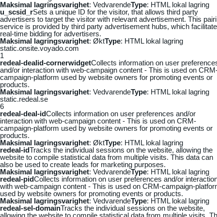
Maksimal lagringsvarighet
: Vedvarende
Type
: HTML lokal lagring
u_scsid_r
Sets a unique ID for the visitor, that allows third party
advertisers to target the visitor with relevant advertisement. This pair
service is provided by third party advertisement hubs, which facilitat
real-time bidding for advertisers.
Maksimal lagringsvarighet
: Økt
Type
: HTML lokal lagring
static.onsite.voyado.com
1
redeal-dealid-cornerwidget
Collects information on user preference
and/or interaction with web-campaign content - This is used on CRM
campaign-platform used by website owners for promoting events or
products.
Maksimal lagringsvarighet
: Vedvarende
Type
: HTML lokal lagring
static.redeal.se
6
redeal-deal-id
Collects information on user preferences and/or
interaction with web-campaign content - This is used on CRM-
campaign-platform used by website owners for promoting events or
products.
Maksimal lagringsvarighet
: Økt
Type
: HTML lokal lagring
redeal-id
Tracks the individual sessions on the website, allowing the
website to compile statistical data from multiple visits. This data can
also be used to create leads for marketing purposes.
Maksimal lagringsvarighet
: Vedvarende
Type
: HTML lokal lagring
redeal-pid
Collects information on user preferences and/or interactio
with web-campaign content - This is used on CRM-campaign-platfo
used by website owners for promoting events or products.
Maksimal lagringsvarighet
: Vedvarende
Type
: HTML lokal lagring
redeal-sel-domain
Tracks the individual sessions on the website,
allowing the website to compile statistical data from multiple visits. Th