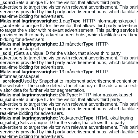
_schn1
Sets a unique ID for the visitor, that allows third party
advertisers to target the visitor with relevant advertisement. This pair
service is provided by third party advertisement hubs, which facilitat
real-time bidding for advertisers.
Maksimal lagringsvarighet
: 1 dag
Type
: HTTP-informasjonskapsel
_scid
Sets a unique ID for the visitor, that allows third party advertise
to target the visitor with relevant advertisement. This pairing service i
provided by third party advertisement hubs, which facilitates real-tim
bidding for advertisers.
Maksimal lagringsvarighet
: 13 måneder
Type
: HTTP-
informasjonskapsel
_scid_r
Sets a unique ID for the visitor, that allows third party
advertisers to target the visitor with relevant advertisement. This pair
service is provided by third party advertisement hubs, which facilitat
real-time bidding for advertisers.
Maksimal lagringsvarighet
: 13 måneder
Type
: HTTP-
informasjonskapsel
_screload
Used by Snapchat to implement advertisement content on
the website - The cookie detects the efficiency of the ads and collect
visitor data for further visitor segmentation.
Maksimal lagringsvarighet
: Økt
Type
: HTTP-informasjonskapsel
u_sclid
Sets a unique ID for the visitor, that allows third party
advertisers to target the visitor with relevant advertisement. This pair
service is provided by third party advertisement hubs, which facilitat
real-time bidding for advertisers.
Maksimal lagringsvarighet
: Vedvarende
Type
: HTML lokal lagring
u_sclid_r
Sets a unique ID for the visitor, that allows third party
advertisers to target the visitor with relevant advertisement. This pair
service is provided by third party advertisement hubs, which facilitat
real-time bidding for advertisers.