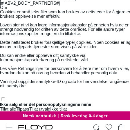
[#IABV2_BODY_PARTNERS#]
Om
Cookies er små tekstfiler som kan brukes av nettsteder for å gjøre e
brukers opplevelse mer effektiv.
Loven sier at vi kan lagre informasjonskapsler på enheten hvis de er
strengt nødvendig for driften av dette området. For alle andre typer
informasjonskapsler trenger vi din tillatelse.
Dette nettstedet bruker forskjellige typer cookies. Noen cookies er la
inn av tredjeparts tjenester som vises på våre sider.
Du kan endre eller oppheve ditt samtykke via
Informasjonskapselerkæring på nettstedet vårt.
Les våre
Retningslinjer for personvern
for å lære mer om hvem vi er,
hvordan du kan nå oss og hvordan vi behandler personlig data.
Vennligst oppgi din samtykke-ID og dato for henvendelser angående
ditt samtykke.
Ikke selg eller del personopplysningene mine
Tillat alle
Tilpass
Tillat utvalg
Ikke tillat
Norsk nettbutikk
|
Rask levering 0-4 dager