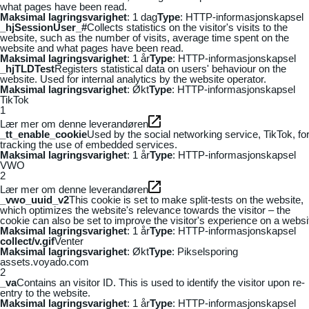
what pages have been read.
Maksimal lagringsvarighet
: 1 dag
Type
: HTTP-informasjonskapsel
_hjSessionUser_#
Collects statistics on the visitor's visits to the
website, such as the number of visits, average time spent on the
website and what pages have been read.
Maksimal lagringsvarighet
: 1 år
Type
: HTTP-informasjonskapsel
_hjTLDTest
Registers statistical data on users' behaviour on the
website. Used for internal analytics by the website operator.
Maksimal lagringsvarighet
: Økt
Type
: HTTP-informasjonskapsel
TikTok
1
Lær mer om denne leverandøren
_tt_enable_cookie
Used by the social networking service, TikTok, fo
tracking the use of embedded services.
Maksimal lagringsvarighet
: 1 år
Type
: HTTP-informasjonskapsel
VWO
2
Lær mer om denne leverandøren
_vwo_uuid_v2
This cookie is set to make split-tests on the website,
which optimizes the website's relevance towards the visitor – the
cookie can also be set to improve the visitor's experience on a websi
Maksimal lagringsvarighet
: 1 år
Type
: HTTP-informasjonskapsel
collect/v.gif
Venter
Maksimal lagringsvarighet
: Økt
Type
: Pikselsporing
assets.voyado.com
2
_va
Contains an visitor ID. This is used to identify the visitor upon re-
entry to the website.
Maksimal lagringsvarighet
: 1 år
Type
: HTTP-informasjonskapsel