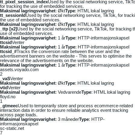
tt_pixel_session_index
Used by the social networking service, TikTo
for tracking the use of embedded services.
Maksimal lagringsvarighet
: Økt
Type
: HTML lokal lagring
tt_sessionId
Used by the social networking service, TikTok, for track
the use of embedded services.
Maksimal lagringsvarighet
: Økt
Type
: HTML lokal lagring
_ttp [x2]
Used by the social networking service, TikTok, for tracking t
use of embedded services.
Maksimal lagringsvarighet
: 1 år
Type
: HTTP-informasjonskapsel
ttcsid
Venter
Maksimal lagringsvarighet
: 1 år
Type
: HTTP-informasjonskapsel
ttcsid_#
Tracks the conversion rate between the user and the
advertisement banners on the website - This serves to optimise the
relevance of the advertisements on the website.
Maksimal lagringsvarighet
: 1 år
Type
: HTTP-informasjonskapsel
assets.voyado.com
2
_vaS
Venter
Maksimal lagringsvarighet
: Økt
Type
: HTML lokal lagring
vtid
Venter
Maksimal lagringsvarighet
: Vedvarende
Type
: HTML lokal lagring
floyd.no
1
_gtmeec
Used to temporarily store and process ecommerce-related
interaction data in order to ensure reliable analytics event tracking
across page loads.
Maksimal lagringsvarighet
: 3 måneder
Type
: HTTP-
informasjonskapsel
sc-static.net
7