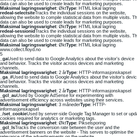
data can also be used to create leads for marketing purposes.
Maksimal lagringsvarighet
: Økt
Type
: HTML lokal lagring
redeal-selectsite
Tracks the individual sessions on the website,
allowing the website to compile statistical data from multiple visits. Th
data can also be used to create leads for marketing purposes.
Maksimal lagringsvarighet
: Økt
Type
: HTML lokal lagring
redeal-sessionid
Tracks the individual sessions on the website,
allowing the website to compile statistical data from multiple visits. Th
data can also be used to create leads for marketing purposes.
Maksimal lagringsvarighet
: Økt
Type
: HTML lokal lagring
www.collect.floyd.no
5
_ga
Used to send data to Google Analytics about the visitor's device
and behavior. Tracks the visitor across devices and marketing
channels.
Maksimal lagringsvarighet
: 2 år
Type
: HTTP-informasjonskapsel
_ga_#
Used to send data to Google Analytics about the visitor's devi
and behavior. Tracks the visitor across devices and marketing
channels.
Maksimal lagringsvarighet
: 2 år
Type
: HTTP-informasjonskapsel
_gcl_au
Used by Google AdSense for experimenting with
advertisement efficiency across websites using their services.
Maksimal lagringsvarighet
: 3 måneder
Type
: HTTP-
informasjonskapsel
_/set_cookie
Used by server-side Google Tag Manager to set or upd
cookies required for analytics or marketing tags.
Maksimal lagringsvarighet
: Økt
Type
: Pikselsporing
_gcl_ls
Tracks the conversion rate between the user and the
advertisement banners on the website - This serves to optimise the
relevance of the advertisements on the website.