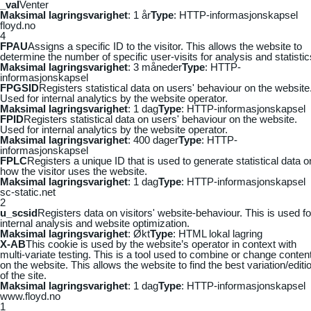
_vaI
Venter
Maksimal lagringsvarighet
: 1 år
Type
: HTTP-informasjonskapsel
floyd.no
4
FPAU
Assigns a specific ID to the visitor. This allows the website to
determine the number of specific user-visits for analysis and statistic
Maksimal lagringsvarighet
: 3 måneder
Type
: HTTP-
informasjonskapsel
FPGSID
Registers statistical data on users' behaviour on the website
Used for internal analytics by the website operator.
Maksimal lagringsvarighet
: 1 dag
Type
: HTTP-informasjonskapsel
FPID
Registers statistical data on users' behaviour on the website.
Used for internal analytics by the website operator.
Maksimal lagringsvarighet
: 400 dager
Type
: HTTP-
informasjonskapsel
FPLC
Registers a unique ID that is used to generate statistical data o
how the visitor uses the website.
Maksimal lagringsvarighet
: 1 dag
Type
: HTTP-informasjonskapsel
sc-static.net
2
u_scsid
Registers data on visitors' website-behaviour. This is used fo
internal analysis and website optimization.
Maksimal lagringsvarighet
: Økt
Type
: HTML lokal lagring
X-AB
This cookie is used by the website’s operator in context with
multi-variate testing. This is a tool used to combine or change conten
on the website. This allows the website to find the best variation/editi
of the site.
Maksimal lagringsvarighet
: 1 dag
Type
: HTTP-informasjonskapsel
www.floyd.no
1