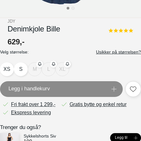
JDY
Denimkjole Bille
5.0
star
629
,-
rating
Velg størrelse:
Usikker på størrelsen?
XS
S
M
L
XL
Legg i handlekurv
Fri frakt over 1 299,-
Gratis bytte og enkel retur
Ekspress levering
Trenger du også?
Sykkelshorts Siv
Legg til