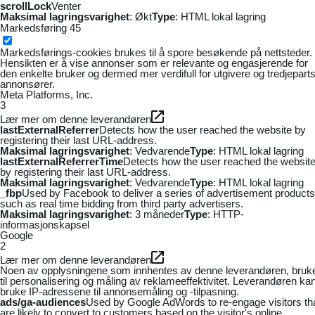
scrollLock
Venter
Maksimal lagringsvarighet
: Økt
Type
: HTML lokal lagring
Markedsføring
45
Markedsførings-cookies brukes til å spore besøkende på nettsteder.
Hensikten er å vise annonser som er relevante og engasjerende for
den enkelte bruker og dermed mer verdifull for utgivere og tredjepart
annonsører.
Meta Platforms, Inc.
3
Lær mer om denne leverandøren
lastExternalReferrer
Detects how the user reached the website by
registering their last URL-address.
Maksimal lagringsvarighet
: Vedvarende
Type
: HTML lokal lagring
lastExternalReferrerTime
Detects how the user reached the websit
by registering their last URL-address.
Maksimal lagringsvarighet
: Vedvarende
Type
: HTML lokal lagring
_fbp
Used by Facebook to deliver a series of advertisement products
such as real time bidding from third party advertisers.
Maksimal lagringsvarighet
: 3 måneder
Type
: HTTP-
informasjonskapsel
Google
2
Lær mer om denne leverandøren
Noen av opplysningene som innhentes av denne leverandøren, bruk
til personalisering og måling av reklameeffektivitet. Leverandøren ka
bruke IP-adressene til annonsemåling og -tilpasning.
ads/ga-audiences
Used by Google AdWords to re-engage visitors th
are likely to convert to customers based on the visitor's online