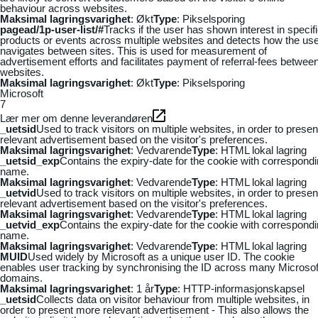
behaviour across websites.
Maksimal lagringsvarighet
: Økt
Type
: Pikselsporing
pagead/1p-user-list/#
Tracks if the user has shown interest in specif
products or events across multiple websites and detects how the us
navigates between sites. This is used for measurement of
advertisement efforts and facilitates payment of referral-fees betwee
websites.
Maksimal lagringsvarighet
: Økt
Type
: Pikselsporing
Microsoft
7
Lær mer om denne leverandøren
_uetsid
Used to track visitors on multiple websites, in order to presen
relevant advertisement based on the visitor's preferences.
Maksimal lagringsvarighet
: Vedvarende
Type
: HTML lokal lagring
_uetsid_exp
Contains the expiry-date for the cookie with correspond
name.
Maksimal lagringsvarighet
: Vedvarende
Type
: HTML lokal lagring
_uetvid
Used to track visitors on multiple websites, in order to presen
relevant advertisement based on the visitor's preferences.
Maksimal lagringsvarighet
: Vedvarende
Type
: HTML lokal lagring
_uetvid_exp
Contains the expiry-date for the cookie with correspond
name.
Maksimal lagringsvarighet
: Vedvarende
Type
: HTML lokal lagring
MUID
Used widely by Microsoft as a unique user ID. The cookie
enables user tracking by synchronising the ID across many Microsof
domains.
Maksimal lagringsvarighet
: 1 år
Type
: HTTP-informasjonskapsel
_uetsid
Collects data on visitor behaviour from multiple websites, in
order to present more relevant advertisement - This also allows the