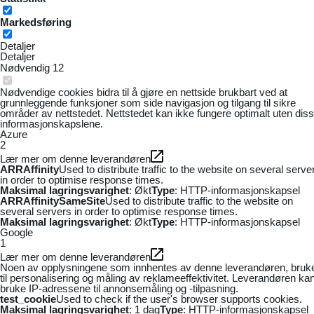
Markedsføring
Detaljer
Detaljer
Nødvendig
12
Nødvendige cookies bidra til å gjøre en nettside brukbart ved at
grunnleggende funksjoner som side navigasjon og tilgang til sikre
områder av nettstedet. Nettstedet kan ikke fungere optimalt uten dis
informasjonskapslene.
Azure
2
Lær mer om denne leverandøren
ARRAffinity
Used to distribute traffic to the website on several serve
in order to optimise response times.
Maksimal lagringsvarighet
: Økt
Type
: HTTP-informasjonskapsel
ARRAffinitySameSite
Used to distribute traffic to the website on
several servers in order to optimise response times.
Maksimal lagringsvarighet
: Økt
Type
: HTTP-informasjonskapsel
Google
1
Lær mer om denne leverandøren
Noen av opplysningene som innhentes av denne leverandøren, bruk
til personalisering og måling av reklameeffektivitet. Leverandøren ka
bruke IP-adressene til annonsemåling og -tilpasning.
test_cookie
Used to check if the user's browser supports cookies.
Maksimal lagringsvarighet
: 1 dag
Type
: HTTP-informasjonskapsel