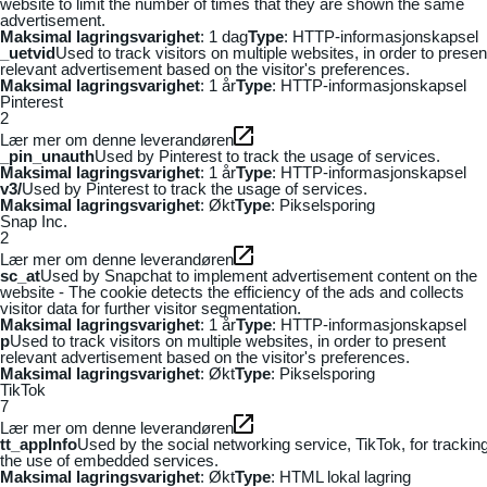
website to limit the number of times that they are shown the same
advertisement.
Maksimal lagringsvarighet
: 1 dag
Type
: HTTP-informasjonskapsel
_uetvid
Used to track visitors on multiple websites, in order to presen
relevant advertisement based on the visitor's preferences.
Maksimal lagringsvarighet
: 1 år
Type
: HTTP-informasjonskapsel
Pinterest
2
Lær mer om denne leverandøren
_pin_unauth
Used by Pinterest to track the usage of services.
Maksimal lagringsvarighet
: 1 år
Type
: HTTP-informasjonskapsel
v3/
Used by Pinterest to track the usage of services.
Maksimal lagringsvarighet
: Økt
Type
: Pikselsporing
Snap Inc.
2
Lær mer om denne leverandøren
sc_at
Used by Snapchat to implement advertisement content on the
website - The cookie detects the efficiency of the ads and collects
visitor data for further visitor segmentation.
Maksimal lagringsvarighet
: 1 år
Type
: HTTP-informasjonskapsel
p
Used to track visitors on multiple websites, in order to present
relevant advertisement based on the visitor's preferences.
Maksimal lagringsvarighet
: Økt
Type
: Pikselsporing
TikTok
7
Lær mer om denne leverandøren
tt_appInfo
Used by the social networking service, TikTok, for trackin
the use of embedded services.
Maksimal lagringsvarighet
: Økt
Type
: HTML lokal lagring