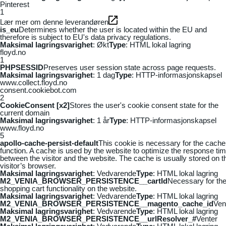
Pinterest
1
Lær mer om denne leverandøren
is_eu
Determines whether the user is located within the EU and
therefore is subject to EU's data privacy regulations.
Maksimal lagringsvarighet
: Økt
Type
: HTML lokal lagring
floyd.no
1
PHPSESSID
Preserves user session state across page requests.
Maksimal lagringsvarighet
: 1 dag
Type
: HTTP-informasjonskapsel
www.collect.floyd.no
consent.cookiebot.com
2
CookieConsent [x2]
Stores the user's cookie consent state for the
current domain
Maksimal lagringsvarighet
: 1 år
Type
: HTTP-informasjonskapsel
www.floyd.no
5
apollo-cache-persist-default
This cookie is necessary for the cache
function. A cache is used by the website to optimize the response ti
between the visitor and the website. The cache is usually stored on t
visitor’s browser.
Maksimal lagringsvarighet
: Vedvarende
Type
: HTML lokal lagring
M2_VENIA_BROWSER_PERSISTENCE__cartId
Necessary for th
shopping cart functionality on the website.
Maksimal lagringsvarighet
: Vedvarende
Type
: HTML lokal lagring
M2_VENIA_BROWSER_PERSISTENCE__magento_cache_id
Ven
Maksimal lagringsvarighet
: Vedvarende
Type
: HTML lokal lagring
M2_VENIA_BROWSER_PERSISTENCE__urlResolver_#
Venter