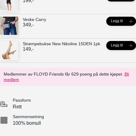
199
,-
Veske Carry
Legg til
349
,-
Strømpebukse New Nikoline 15DEN 1pk
Legg til
149
,-
Medlemmer av FLOYD Friends får 629 poeng på dette kjøpet.
Bli
medlem
Passform
Rett
Sammensetning
100% bomull