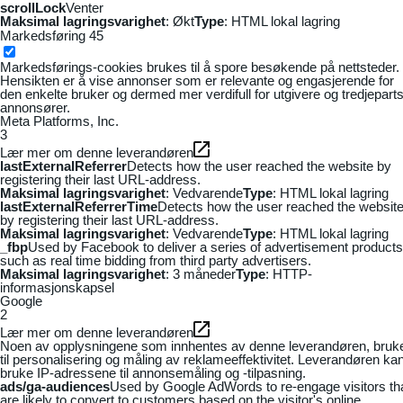
scrollLock
Venter
Maksimal lagringsvarighet
: Økt
Type
: HTML lokal lagring
Markedsføring
45
Markedsførings-cookies brukes til å spore besøkende på nettsteder.
Hensikten er å vise annonser som er relevante og engasjerende for
den enkelte bruker og dermed mer verdifull for utgivere og tredjepart
annonsører.
Meta Platforms, Inc.
3
Lær mer om denne leverandøren
lastExternalReferrer
Detects how the user reached the website by
registering their last URL-address.
Maksimal lagringsvarighet
: Vedvarende
Type
: HTML lokal lagring
lastExternalReferrerTime
Detects how the user reached the websit
by registering their last URL-address.
Maksimal lagringsvarighet
: Vedvarende
Type
: HTML lokal lagring
_fbp
Used by Facebook to deliver a series of advertisement products
such as real time bidding from third party advertisers.
Maksimal lagringsvarighet
: 3 måneder
Type
: HTTP-
informasjonskapsel
Google
2
Lær mer om denne leverandøren
Noen av opplysningene som innhentes av denne leverandøren, bruk
til personalisering og måling av reklameeffektivitet. Leverandøren ka
bruke IP-adressene til annonsemåling og -tilpasning.
ads/ga-audiences
Used by Google AdWords to re-engage visitors th
are likely to convert to customers based on the visitor's online