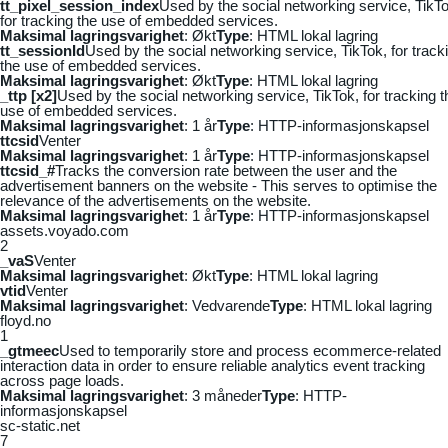
tt_pixel_session_index
Used by the social networking service, TikTo
for tracking the use of embedded services.
Maksimal lagringsvarighet
: Økt
Type
: HTML lokal lagring
tt_sessionId
Used by the social networking service, TikTok, for track
the use of embedded services.
Maksimal lagringsvarighet
: Økt
Type
: HTML lokal lagring
_ttp [x2]
Used by the social networking service, TikTok, for tracking t
use of embedded services.
Maksimal lagringsvarighet
: 1 år
Type
: HTTP-informasjonskapsel
ttcsid
Venter
Maksimal lagringsvarighet
: 1 år
Type
: HTTP-informasjonskapsel
ttcsid_#
Tracks the conversion rate between the user and the
advertisement banners on the website - This serves to optimise the
relevance of the advertisements on the website.
Maksimal lagringsvarighet
: 1 år
Type
: HTTP-informasjonskapsel
assets.voyado.com
2
_vaS
Venter
Maksimal lagringsvarighet
: Økt
Type
: HTML lokal lagring
vtid
Venter
Maksimal lagringsvarighet
: Vedvarende
Type
: HTML lokal lagring
floyd.no
1
_gtmeec
Used to temporarily store and process ecommerce-related
interaction data in order to ensure reliable analytics event tracking
across page loads.
Maksimal lagringsvarighet
: 3 måneder
Type
: HTTP-
informasjonskapsel
sc-static.net
7