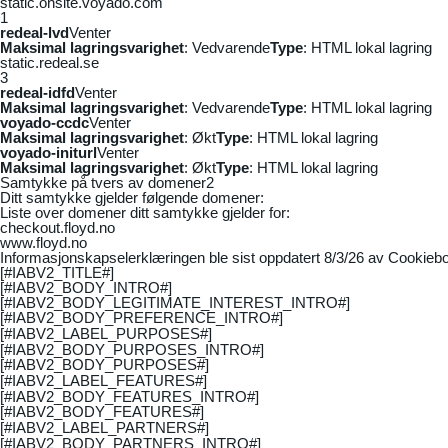
static.onsite.voyado.com
1
redeal-lvd
Venter
Maksimal lagringsvarighet
: Vedvarende
Type
: HTML lokal lagring
static.redeal.se
3
redeal-idfd
Venter
Maksimal lagringsvarighet
: Vedvarende
Type
: HTML lokal lagring
voyado-ccdc
Venter
Maksimal lagringsvarighet
: Økt
Type
: HTML lokal lagring
voyado-initurl
Venter
Maksimal lagringsvarighet
: Økt
Type
: HTML lokal lagring
Samtykke på tvers av domener
2
Ditt samtykke gjelder følgende domener:
Liste over domener ditt samtykke gjelder for:
checkout.floyd.no
www.floyd.no
Informasjonskapselerklæringen ble sist oppdatert 8/3/26 av
Cookiebo
[#IABV2_TITLE#]
[#IABV2_BODY_INTRO#]
[#IABV2_BODY_LEGITIMATE_INTEREST_INTRO#]
[#IABV2_BODY_PREFERENCE_INTRO#]
[#IABV2_LABEL_PURPOSES#]
[#IABV2_BODY_PURPOSES_INTRO#]
[#IABV2_BODY_PURPOSES#]
[#IABV2_LABEL_FEATURES#]
[#IABV2_BODY_FEATURES_INTRO#]
[#IABV2_BODY_FEATURES#]
[#IABV2_LABEL_PARTNERS#]
[#IABV2_BODY_PARTNERS_INTRO#]