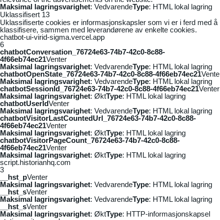
Maksimal lagringsvarighet
: Vedvarende
Type
: HTML lokal lagring
Uklassifisert
13
Uklassifiserte cookies er informasjonskapsler som vi er i ferd med å
klassifisere, sammen med leverandørene av enkelte cookies.
chatbot-ui-virid-sigma.vercel.app
6
chatbotConversation_76724e63-74b7-42c0-8c88-
4f66eb74ec21
Venter
Maksimal lagringsvarighet
: Vedvarende
Type
: HTML lokal lagring
chatbotOpenState_76724e63-74b7-42c0-8c88-4f66eb74ec21
Vente
Maksimal lagringsvarighet
: Vedvarende
Type
: HTML lokal lagring
chatbotSessionId_76724e63-74b7-42c0-8c88-4f66eb74ec21
Venter
Maksimal lagringsvarighet
: Økt
Type
: HTML lokal lagring
chatbotUserId
Venter
Maksimal lagringsvarighet
: Vedvarende
Type
: HTML lokal lagring
chatbotVisitorLastCountedUrl_76724e63-74b7-42c0-8c88-
4f66eb74ec21
Venter
Maksimal lagringsvarighet
: Økt
Type
: HTML lokal lagring
chatbotVisitorPageCount_76724e63-74b7-42c0-8c88-
4f66eb74ec21
Venter
Maksimal lagringsvarighet
: Økt
Type
: HTML lokal lagring
script.historianhq.com
3
__hst_p
Venter
Maksimal lagringsvarighet
: Vedvarende
Type
: HTML lokal lagring
__hst_s
Venter
Maksimal lagringsvarighet
: Vedvarende
Type
: HTML lokal lagring
__hst_s
Venter
Maksimal lagringsvarighet
: Økt
Type
: HTTP-informasjonskapsel