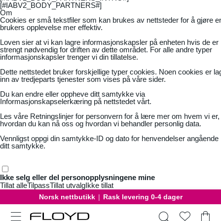
[#IABV2_BODY_PARTNERS#]
Om
Cookies er små tekstfiler som kan brukes av nettsteder for å gjøre e
brukers opplevelse mer effektiv.
Loven sier at vi kan lagre informasjonskapsler på enheten hvis de er
strengt nødvendig for driften av dette området. For alle andre typer
informasjonskapsler trenger vi din tillatelse.
Dette nettstedet bruker forskjellige typer cookies. Noen cookies er la
inn av tredjeparts tjenester som vises på våre sider.
Du kan endre eller oppheve ditt samtykke via
Informasjonskapselerkæring på nettstedet vårt.
Les våre
Retningslinjer for personvern
for å lære mer om hvem vi er,
hvordan du kan nå oss og hvordan vi behandler personlig data.
Vennligst oppgi din samtykke-ID og dato for henvendelser angående
ditt samtykke.
Ikke selg eller del personopplysningene mine
Tillat alle
Tilpass
Tillat utvalg
Ikke tillat
Norsk nettbutikk
|
Rask levering 0-4 dager