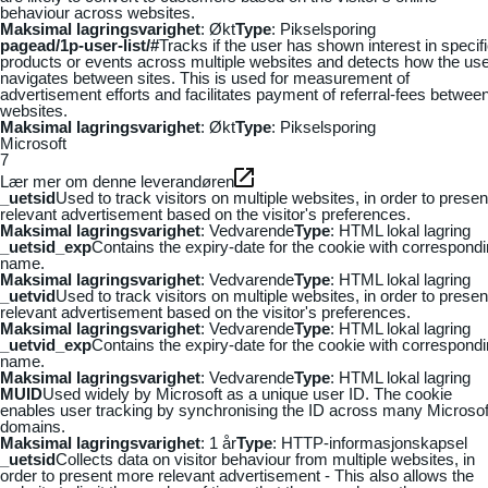
behaviour across websites.
Maksimal lagringsvarighet
: Økt
Type
: Pikselsporing
pagead/1p-user-list/#
Tracks if the user has shown interest in specif
products or events across multiple websites and detects how the us
navigates between sites. This is used for measurement of
advertisement efforts and facilitates payment of referral-fees betwee
websites.
Maksimal lagringsvarighet
: Økt
Type
: Pikselsporing
Microsoft
7
Lær mer om denne leverandøren
_uetsid
Used to track visitors on multiple websites, in order to presen
relevant advertisement based on the visitor's preferences.
Maksimal lagringsvarighet
: Vedvarende
Type
: HTML lokal lagring
_uetsid_exp
Contains the expiry-date for the cookie with correspond
name.
Maksimal lagringsvarighet
: Vedvarende
Type
: HTML lokal lagring
_uetvid
Used to track visitors on multiple websites, in order to presen
relevant advertisement based on the visitor's preferences.
Maksimal lagringsvarighet
: Vedvarende
Type
: HTML lokal lagring
_uetvid_exp
Contains the expiry-date for the cookie with correspond
name.
Maksimal lagringsvarighet
: Vedvarende
Type
: HTML lokal lagring
MUID
Used widely by Microsoft as a unique user ID. The cookie
enables user tracking by synchronising the ID across many Microsof
domains.
Maksimal lagringsvarighet
: 1 år
Type
: HTTP-informasjonskapsel
_uetsid
Collects data on visitor behaviour from multiple websites, in
order to present more relevant advertisement - This also allows the