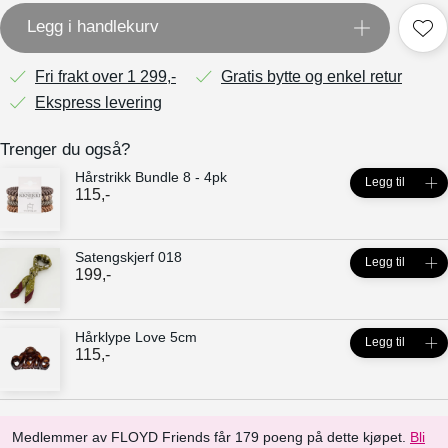
Legg i handlekurv
Fri frakt over 1 299,-
Gratis bytte og enkel retur
Ekspress levering
Trenger du også?
Hårstrikk Bundle 8 - 4pk
Legg til
115
,-
Satengskjerf 018
Legg til
199
,-
Hårklype Love 5cm
Legg til
115
,-
Medlemmer av FLOYD Friends får 179 poeng på dette kjøpet.
Bli