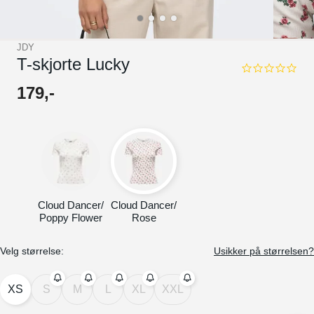
JDY
T-skjorte Lucky
0.0
star
179
,-
rating
Cloud Dancer/
Cloud Dancer/
Poppy Flower
Rose
Velg størrelse:
Usikker på størrelsen?
XS
S
M
L
XL
XXL