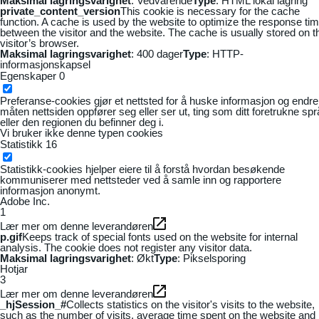
Maksimal lagringsvarighet
: Vedvarende
Type
: HTML lokal lagring
private_content_version
This cookie is necessary for the cache
function. A cache is used by the website to optimize the response ti
between the visitor and the website. The cache is usually stored on t
visitor’s browser.
Maksimal lagringsvarighet
: 400 dager
Type
: HTTP-
informasjonskapsel
Egenskaper
0
Preferanse-cookies gjør et nettsted for å huske informasjon og endre
måten nettsiden oppfører seg eller ser ut, ting som ditt foretrukne sp
eller den regionen du befinner deg i.
Vi bruker ikke denne typen cookies
Statistikk
16
Statistikk-cookies hjelper eiere til å forstå hvordan besøkende
kommuniserer med nettsteder ved å samle inn og rapportere
informasjon anonymt.
Adobe Inc.
1
Lær mer om denne leverandøren
p.gif
Keeps track of special fonts used on the website for internal
analysis. The cookie does not register any visitor data.
Maksimal lagringsvarighet
: Økt
Type
: Pikselsporing
Hotjar
3
Lær mer om denne leverandøren
_hjSession_#
Collects statistics on the visitor's visits to the website,
such as the number of visits, average time spent on the website and