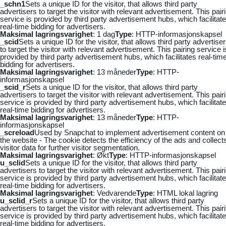
_schn1
Sets a unique ID for the visitor, that allows third party
advertisers to target the visitor with relevant advertisement. This pair
service is provided by third party advertisement hubs, which facilitat
real-time bidding for advertisers.
Maksimal lagringsvarighet
: 1 dag
Type
: HTTP-informasjonskapsel
_scid
Sets a unique ID for the visitor, that allows third party advertise
to target the visitor with relevant advertisement. This pairing service i
provided by third party advertisement hubs, which facilitates real-tim
bidding for advertisers.
Maksimal lagringsvarighet
: 13 måneder
Type
: HTTP-
informasjonskapsel
_scid_r
Sets a unique ID for the visitor, that allows third party
advertisers to target the visitor with relevant advertisement. This pair
service is provided by third party advertisement hubs, which facilitat
real-time bidding for advertisers.
Maksimal lagringsvarighet
: 13 måneder
Type
: HTTP-
informasjonskapsel
_screload
Used by Snapchat to implement advertisement content on
the website - The cookie detects the efficiency of the ads and collect
visitor data for further visitor segmentation.
Maksimal lagringsvarighet
: Økt
Type
: HTTP-informasjonskapsel
u_sclid
Sets a unique ID for the visitor, that allows third party
advertisers to target the visitor with relevant advertisement. This pair
service is provided by third party advertisement hubs, which facilitat
real-time bidding for advertisers.
Maksimal lagringsvarighet
: Vedvarende
Type
: HTML lokal lagring
u_sclid_r
Sets a unique ID for the visitor, that allows third party
advertisers to target the visitor with relevant advertisement. This pair
service is provided by third party advertisement hubs, which facilitat
real-time bidding for advertisers.