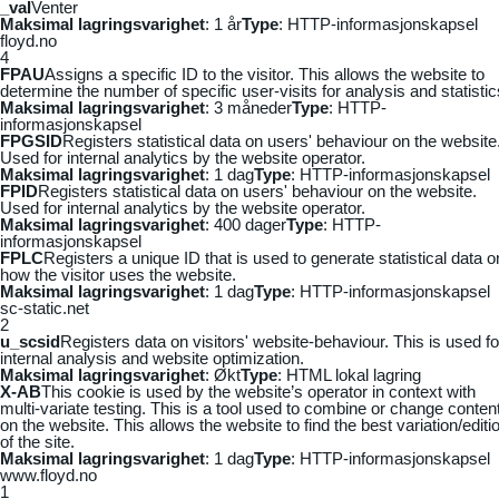
_vaI
Venter
Maksimal lagringsvarighet
: 1 år
Type
: HTTP-informasjonskapsel
floyd.no
4
FPAU
Assigns a specific ID to the visitor. This allows the website to
determine the number of specific user-visits for analysis and statistic
Maksimal lagringsvarighet
: 3 måneder
Type
: HTTP-
informasjonskapsel
FPGSID
Registers statistical data on users' behaviour on the website
Used for internal analytics by the website operator.
Maksimal lagringsvarighet
: 1 dag
Type
: HTTP-informasjonskapsel
FPID
Registers statistical data on users' behaviour on the website.
Used for internal analytics by the website operator.
Maksimal lagringsvarighet
: 400 dager
Type
: HTTP-
informasjonskapsel
FPLC
Registers a unique ID that is used to generate statistical data o
how the visitor uses the website.
Maksimal lagringsvarighet
: 1 dag
Type
: HTTP-informasjonskapsel
sc-static.net
2
u_scsid
Registers data on visitors' website-behaviour. This is used fo
internal analysis and website optimization.
Maksimal lagringsvarighet
: Økt
Type
: HTML lokal lagring
X-AB
This cookie is used by the website’s operator in context with
multi-variate testing. This is a tool used to combine or change conten
on the website. This allows the website to find the best variation/editi
of the site.
Maksimal lagringsvarighet
: 1 dag
Type
: HTTP-informasjonskapsel
www.floyd.no
1