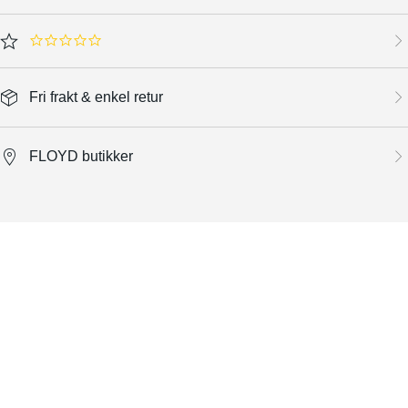
0.0 star rating
Fri frakt & enkel retur
FLOYD butikker