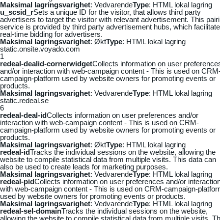
Maksimal lagringsvarighet
: Vedvarende
Type
: HTML lokal lagring
u_scsid_r
Sets a unique ID for the visitor, that allows third party
advertisers to target the visitor with relevant advertisement. This pair
service is provided by third party advertisement hubs, which facilitat
real-time bidding for advertisers.
Maksimal lagringsvarighet
: Økt
Type
: HTML lokal lagring
static.onsite.voyado.com
1
redeal-dealid-cornerwidget
Collects information on user preference
and/or interaction with web-campaign content - This is used on CRM
campaign-platform used by website owners for promoting events or
products.
Maksimal lagringsvarighet
: Vedvarende
Type
: HTML lokal lagring
static.redeal.se
6
redeal-deal-id
Collects information on user preferences and/or
interaction with web-campaign content - This is used on CRM-
campaign-platform used by website owners for promoting events or
products.
Maksimal lagringsvarighet
: Økt
Type
: HTML lokal lagring
redeal-id
Tracks the individual sessions on the website, allowing the
website to compile statistical data from multiple visits. This data can
also be used to create leads for marketing purposes.
Maksimal lagringsvarighet
: Vedvarende
Type
: HTML lokal lagring
redeal-pid
Collects information on user preferences and/or interactio
with web-campaign content - This is used on CRM-campaign-platfo
used by website owners for promoting events or products.
Maksimal lagringsvarighet
: Vedvarende
Type
: HTML lokal lagring
redeal-sel-domain
Tracks the individual sessions on the website,
allowing the website to compile statistical data from multiple visits. Th