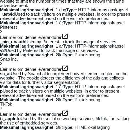
website to limit the number of times that they are shown the same
advertisement.
Maksimal lagringsvarighet
: 1 dag
Type
: HTTP-informasjonskapsel
_uetvid
Used to track visitors on multiple websites, in order to presen
relevant advertisement based on the visitor's preferences.
Maksimal lagringsvarighet
: 1 år
Type
: HTTP-informasjonskapsel
Pinterest
2
Lær mer om denne leverandøren
_pin_unauth
Used by Pinterest to track the usage of services.
Maksimal lagringsvarighet
: 1 år
Type
: HTTP-informasjonskapsel
v3/
Used by Pinterest to track the usage of services.
Maksimal lagringsvarighet
: Økt
Type
: Pikselsporing
Snap Inc.
2
Lær mer om denne leverandøren
sc_at
Used by Snapchat to implement advertisement content on the
website - The cookie detects the efficiency of the ads and collects
visitor data for further visitor segmentation.
Maksimal lagringsvarighet
: 1 år
Type
: HTTP-informasjonskapsel
p
Used to track visitors on multiple websites, in order to present
relevant advertisement based on the visitor's preferences.
Maksimal lagringsvarighet
: Økt
Type
: Pikselsporing
TikTok
7
Lær mer om denne leverandøren
tt_appInfo
Used by the social networking service, TikTok, for trackin
the use of embedded services.
Maksimal lagringsvarighet
: Økt
Type
: HTML lokal lagring