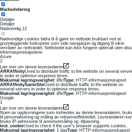
Markedsføring
Detaljer
Detaljer
Nødvendig
12
Nødvendige cookies bidra til å gjøre en nettside brukbart ved at
grunnleggende funksjoner som side navigasjon og tilgang til sikre
områder av nettstedet. Nettstedet kan ikke fungere optimalt uten dis
informasjonskapslene.
Azure
2
Lær mer om denne leverandøren
ARRAffinity
Used to distribute traffic to the website on several serve
in order to optimise response times.
Maksimal lagringsvarighet
: Økt
Type
: HTTP-informasjonskapsel
ARRAffinitySameSite
Used to distribute traffic to the website on
several servers in order to optimise response times.
Maksimal lagringsvarighet
: Økt
Type
: HTTP-informasjonskapsel
Google
1
Lær mer om denne leverandøren
Noen av opplysningene som innhentes av denne leverandøren, bruk
til personalisering og måling av reklameeffektivitet. Leverandøren ka
bruke IP-adressene til annonsemåling og -tilpasning.
test_cookie
Used to check if the user's browser supports cookies.
Maksimal lagringsvarighet
: 1 dag
Type
: HTTP-informasjonskapsel