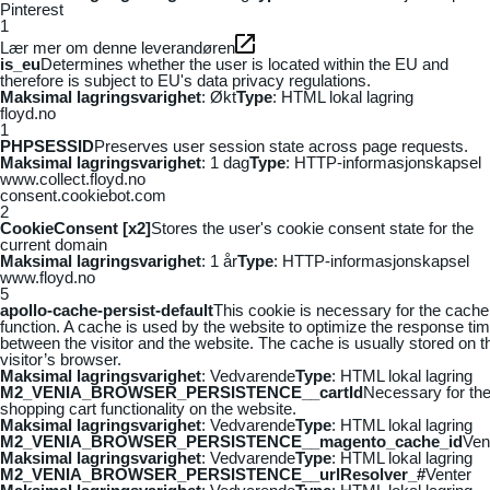
Pinterest
1
Lær mer om denne leverandøren
is_eu
Determines whether the user is located within the EU and
therefore is subject to EU's data privacy regulations.
Maksimal lagringsvarighet
: Økt
Type
: HTML lokal lagring
floyd.no
1
PHPSESSID
Preserves user session state across page requests.
Maksimal lagringsvarighet
: 1 dag
Type
: HTTP-informasjonskapsel
www.collect.floyd.no
consent.cookiebot.com
2
CookieConsent [x2]
Stores the user's cookie consent state for the
current domain
Maksimal lagringsvarighet
: 1 år
Type
: HTTP-informasjonskapsel
www.floyd.no
5
apollo-cache-persist-default
This cookie is necessary for the cache
function. A cache is used by the website to optimize the response ti
between the visitor and the website. The cache is usually stored on t
visitor’s browser.
Maksimal lagringsvarighet
: Vedvarende
Type
: HTML lokal lagring
M2_VENIA_BROWSER_PERSISTENCE__cartId
Necessary for th
shopping cart functionality on the website.
Maksimal lagringsvarighet
: Vedvarende
Type
: HTML lokal lagring
M2_VENIA_BROWSER_PERSISTENCE__magento_cache_id
Ven
Maksimal lagringsvarighet
: Vedvarende
Type
: HTML lokal lagring
M2_VENIA_BROWSER_PERSISTENCE__urlResolver_#
Venter