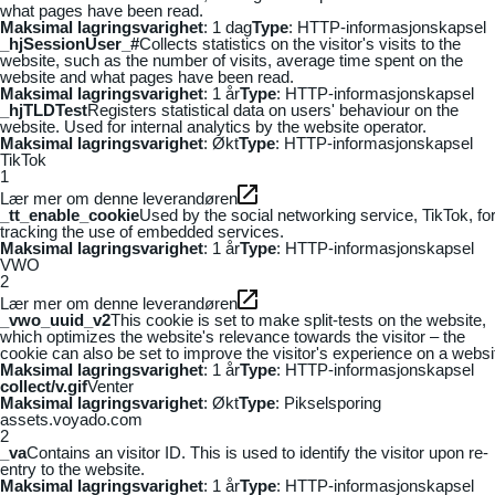
what pages have been read.
Maksimal lagringsvarighet
: 1 dag
Type
: HTTP-informasjonskapsel
_hjSessionUser_#
Collects statistics on the visitor's visits to the
website, such as the number of visits, average time spent on the
website and what pages have been read.
Maksimal lagringsvarighet
: 1 år
Type
: HTTP-informasjonskapsel
_hjTLDTest
Registers statistical data on users' behaviour on the
website. Used for internal analytics by the website operator.
Maksimal lagringsvarighet
: Økt
Type
: HTTP-informasjonskapsel
TikTok
1
Lær mer om denne leverandøren
_tt_enable_cookie
Used by the social networking service, TikTok, fo
tracking the use of embedded services.
Maksimal lagringsvarighet
: 1 år
Type
: HTTP-informasjonskapsel
VWO
2
Lær mer om denne leverandøren
_vwo_uuid_v2
This cookie is set to make split-tests on the website,
which optimizes the website's relevance towards the visitor – the
cookie can also be set to improve the visitor's experience on a websi
Maksimal lagringsvarighet
: 1 år
Type
: HTTP-informasjonskapsel
collect/v.gif
Venter
Maksimal lagringsvarighet
: Økt
Type
: Pikselsporing
assets.voyado.com
2
_va
Contains an visitor ID. This is used to identify the visitor upon re-
entry to the website.
Maksimal lagringsvarighet
: 1 år
Type
: HTTP-informasjonskapsel