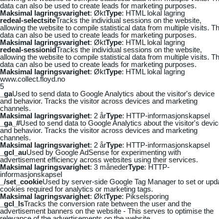
data can also be used to create leads for marketing purposes.
Maksimal lagringsvarighet
: Økt
Type
: HTML lokal lagring
redeal-selectsite
Tracks the individual sessions on the website,
allowing the website to compile statistical data from multiple visits. Th
data can also be used to create leads for marketing purposes.
Maksimal lagringsvarighet
: Økt
Type
: HTML lokal lagring
redeal-sessionid
Tracks the individual sessions on the website,
allowing the website to compile statistical data from multiple visits. Th
data can also be used to create leads for marketing purposes.
Maksimal lagringsvarighet
: Økt
Type
: HTML lokal lagring
www.collect.floyd.no
5
_ga
Used to send data to Google Analytics about the visitor's device
and behavior. Tracks the visitor across devices and marketing
channels.
Maksimal lagringsvarighet
: 2 år
Type
: HTTP-informasjonskapsel
_ga_#
Used to send data to Google Analytics about the visitor's devi
and behavior. Tracks the visitor across devices and marketing
channels.
Maksimal lagringsvarighet
: 2 år
Type
: HTTP-informasjonskapsel
_gcl_au
Used by Google AdSense for experimenting with
advertisement efficiency across websites using their services.
Maksimal lagringsvarighet
: 3 måneder
Type
: HTTP-
informasjonskapsel
_/set_cookie
Used by server-side Google Tag Manager to set or upd
cookies required for analytics or marketing tags.
Maksimal lagringsvarighet
: Økt
Type
: Pikselsporing
_gcl_ls
Tracks the conversion rate between the user and the
advertisement banners on the website - This serves to optimise the
relevance of the advertisements on the website.