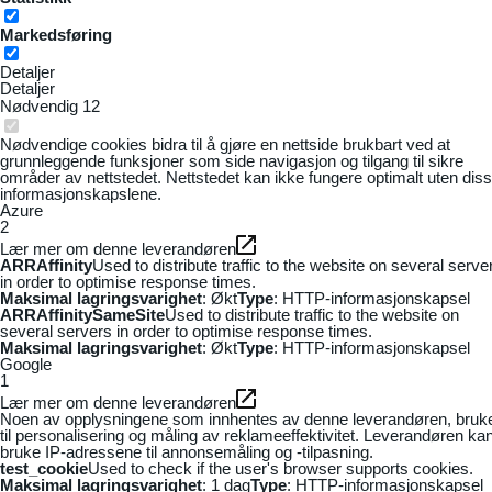
Markedsføring
Detaljer
Detaljer
Nødvendig
12
Nødvendige cookies bidra til å gjøre en nettside brukbart ved at
grunnleggende funksjoner som side navigasjon og tilgang til sikre
områder av nettstedet. Nettstedet kan ikke fungere optimalt uten dis
informasjonskapslene.
Azure
2
Lær mer om denne leverandøren
ARRAffinity
Used to distribute traffic to the website on several serve
in order to optimise response times.
Maksimal lagringsvarighet
: Økt
Type
: HTTP-informasjonskapsel
ARRAffinitySameSite
Used to distribute traffic to the website on
several servers in order to optimise response times.
Maksimal lagringsvarighet
: Økt
Type
: HTTP-informasjonskapsel
Google
1
Lær mer om denne leverandøren
Noen av opplysningene som innhentes av denne leverandøren, bruk
til personalisering og måling av reklameeffektivitet. Leverandøren ka
bruke IP-adressene til annonsemåling og -tilpasning.
test_cookie
Used to check if the user's browser supports cookies.
Maksimal lagringsvarighet
: 1 dag
Type
: HTTP-informasjonskapsel