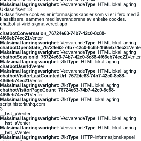
Maksimal lagringsvarighet
: Vedvarende
Type
: HTML lokal lagring
Uklassifisert
13
Uklassifiserte cookies er informasjonskapsler som vi er i ferd med å
klassifisere, sammen med leverandørene av enkelte cookies.
chatbot-ui-virid-sigma.vercel.app
6
chatbotConversation_76724e63-74b7-42c0-8c88-
4f66eb74ec21
Venter
Maksimal lagringsvarighet
: Vedvarende
Type
: HTML lokal lagring
chatbotOpenState_76724e63-74b7-42c0-8c88-4f66eb74ec21
Vente
Maksimal lagringsvarighet
: Vedvarende
Type
: HTML lokal lagring
chatbotSessionId_76724e63-74b7-42c0-8c88-4f66eb74ec21
Venter
Maksimal lagringsvarighet
: Økt
Type
: HTML lokal lagring
chatbotUserId
Venter
Maksimal lagringsvarighet
: Vedvarende
Type
: HTML lokal lagring
chatbotVisitorLastCountedUrl_76724e63-74b7-42c0-8c88-
4f66eb74ec21
Venter
Maksimal lagringsvarighet
: Økt
Type
: HTML lokal lagring
chatbotVisitorPageCount_76724e63-74b7-42c0-8c88-
4f66eb74ec21
Venter
Maksimal lagringsvarighet
: Økt
Type
: HTML lokal lagring
script.historianhq.com
3
__hst_p
Venter
Maksimal lagringsvarighet
: Vedvarende
Type
: HTML lokal lagring
__hst_s
Venter
Maksimal lagringsvarighet
: Vedvarende
Type
: HTML lokal lagring
__hst_s
Venter
Maksimal lagringsvarighet
: Økt
Type
: HTTP-informasjonskapsel