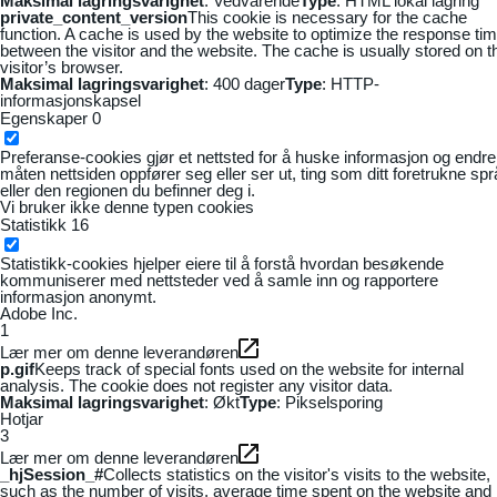
Maksimal lagringsvarighet
: Vedvarende
Type
: HTML lokal lagring
private_content_version
This cookie is necessary for the cache
function. A cache is used by the website to optimize the response ti
between the visitor and the website. The cache is usually stored on t
visitor’s browser.
Maksimal lagringsvarighet
: 400 dager
Type
: HTTP-
informasjonskapsel
Egenskaper
0
Preferanse-cookies gjør et nettsted for å huske informasjon og endre
måten nettsiden oppfører seg eller ser ut, ting som ditt foretrukne sp
eller den regionen du befinner deg i.
Vi bruker ikke denne typen cookies
Statistikk
16
Statistikk-cookies hjelper eiere til å forstå hvordan besøkende
kommuniserer med nettsteder ved å samle inn og rapportere
informasjon anonymt.
Adobe Inc.
1
Lær mer om denne leverandøren
p.gif
Keeps track of special fonts used on the website for internal
analysis. The cookie does not register any visitor data.
Maksimal lagringsvarighet
: Økt
Type
: Pikselsporing
Hotjar
3
Lær mer om denne leverandøren
_hjSession_#
Collects statistics on the visitor's visits to the website,
such as the number of visits, average time spent on the website and