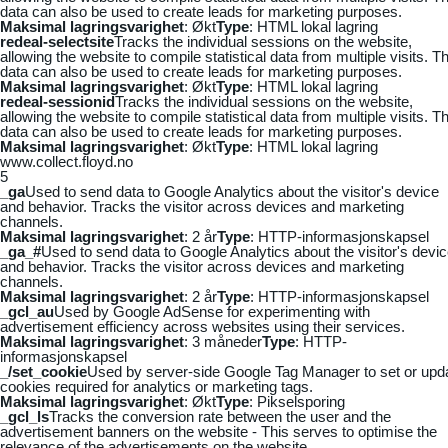
data can also be used to create leads for marketing purposes.
Maksimal lagringsvarighet
: Økt
Type
: HTML lokal lagring
redeal-selectsite
Tracks the individual sessions on the website,
allowing the website to compile statistical data from multiple visits. Th
data can also be used to create leads for marketing purposes.
Maksimal lagringsvarighet
: Økt
Type
: HTML lokal lagring
redeal-sessionid
Tracks the individual sessions on the website,
allowing the website to compile statistical data from multiple visits. Th
data can also be used to create leads for marketing purposes.
Maksimal lagringsvarighet
: Økt
Type
: HTML lokal lagring
www.collect.floyd.no
5
_ga
Used to send data to Google Analytics about the visitor's device
and behavior. Tracks the visitor across devices and marketing
channels.
Maksimal lagringsvarighet
: 2 år
Type
: HTTP-informasjonskapsel
_ga_#
Used to send data to Google Analytics about the visitor's devi
and behavior. Tracks the visitor across devices and marketing
channels.
Maksimal lagringsvarighet
: 2 år
Type
: HTTP-informasjonskapsel
_gcl_au
Used by Google AdSense for experimenting with
advertisement efficiency across websites using their services.
Maksimal lagringsvarighet
: 3 måneder
Type
: HTTP-
informasjonskapsel
_/set_cookie
Used by server-side Google Tag Manager to set or upd
cookies required for analytics or marketing tags.
Maksimal lagringsvarighet
: Økt
Type
: Pikselsporing
_gcl_ls
Tracks the conversion rate between the user and the
advertisement banners on the website - This serves to optimise the
relevance of the advertisements on the website.