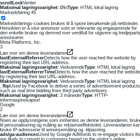
scrollLock
Venter
Maksimal lagringsvarighet
: Økt
Type
: HTML lokal lagring
Markedsføring
45
Markedsførings-cookies brukes til å spore besøkende på nettsteder.
Hensikten er å vise annonser som er relevante og engasjerende for
den enkelte bruker og dermed mer verdifull for utgivere og tredjepart
annonsører.
Meta Platforms, Inc.
3
Lær mer om denne leverandøren
lastExternalReferrer
Detects how the user reached the website by
registering their last URL-address.
Maksimal lagringsvarighet
: Vedvarende
Type
: HTML lokal lagring
lastExternalReferrerTime
Detects how the user reached the websit
by registering their last URL-address.
Maksimal lagringsvarighet
: Vedvarende
Type
: HTML lokal lagring
_fbp
Used by Facebook to deliver a series of advertisement products
such as real time bidding from third party advertisers.
Maksimal lagringsvarighet
: 3 måneder
Type
: HTTP-
informasjonskapsel
Google
2
Lær mer om denne leverandøren
Noen av opplysningene som innhentes av denne leverandøren, bruk
til personalisering og måling av reklameeffektivitet. Leverandøren ka
bruke IP-adressene til annonsemåling og -tilpasning.
ads/ga-audiences
Used by Google AdWords to re-engage visitors th
are likely to convert to customers based on the visitor's online