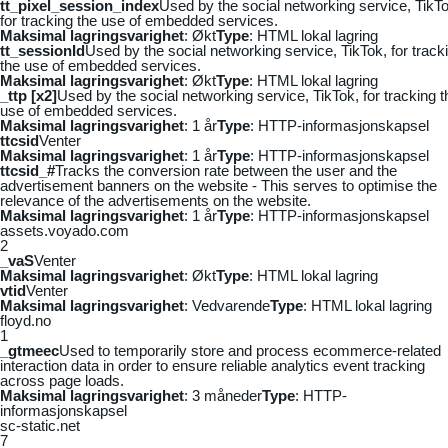
tt_pixel_session_index
Used by the social networking service, TikTo
for tracking the use of embedded services.
Maksimal lagringsvarighet
: Økt
Type
: HTML lokal lagring
tt_sessionId
Used by the social networking service, TikTok, for track
the use of embedded services.
Maksimal lagringsvarighet
: Økt
Type
: HTML lokal lagring
_ttp [x2]
Used by the social networking service, TikTok, for tracking t
use of embedded services.
Maksimal lagringsvarighet
: 1 år
Type
: HTTP-informasjonskapsel
ttcsid
Venter
Maksimal lagringsvarighet
: 1 år
Type
: HTTP-informasjonskapsel
ttcsid_#
Tracks the conversion rate between the user and the
advertisement banners on the website - This serves to optimise the
relevance of the advertisements on the website.
Maksimal lagringsvarighet
: 1 år
Type
: HTTP-informasjonskapsel
assets.voyado.com
2
_vaS
Venter
Maksimal lagringsvarighet
: Økt
Type
: HTML lokal lagring
vtid
Venter
Maksimal lagringsvarighet
: Vedvarende
Type
: HTML lokal lagring
floyd.no
1
_gtmeec
Used to temporarily store and process ecommerce-related
interaction data in order to ensure reliable analytics event tracking
across page loads.
Maksimal lagringsvarighet
: 3 måneder
Type
: HTTP-
informasjonskapsel
sc-static.net
7