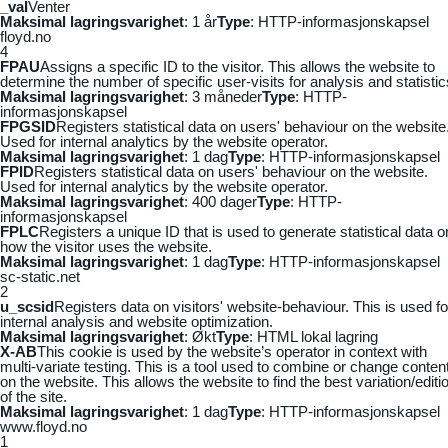
_vaI
Venter
Maksimal lagringsvarighet
: 1 år
Type
: HTTP-informasjonskapsel
floyd.no
4
FPAU
Assigns a specific ID to the visitor. This allows the website to
determine the number of specific user-visits for analysis and statistic
Maksimal lagringsvarighet
: 3 måneder
Type
: HTTP-
informasjonskapsel
FPGSID
Registers statistical data on users' behaviour on the website
Used for internal analytics by the website operator.
Maksimal lagringsvarighet
: 1 dag
Type
: HTTP-informasjonskapsel
FPID
Registers statistical data on users' behaviour on the website.
Used for internal analytics by the website operator.
Maksimal lagringsvarighet
: 400 dager
Type
: HTTP-
informasjonskapsel
FPLC
Registers a unique ID that is used to generate statistical data o
how the visitor uses the website.
Maksimal lagringsvarighet
: 1 dag
Type
: HTTP-informasjonskapsel
sc-static.net
2
u_scsid
Registers data on visitors' website-behaviour. This is used fo
internal analysis and website optimization.
Maksimal lagringsvarighet
: Økt
Type
: HTML lokal lagring
X-AB
This cookie is used by the website’s operator in context with
multi-variate testing. This is a tool used to combine or change conten
on the website. This allows the website to find the best variation/editi
of the site.
Maksimal lagringsvarighet
: 1 dag
Type
: HTTP-informasjonskapsel
www.floyd.no
1