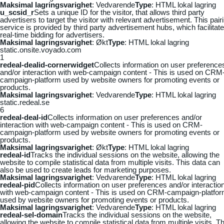
Maksimal lagringsvarighet
: Vedvarende
Type
: HTML lokal lagring
u_scsid_r
Sets a unique ID for the visitor, that allows third party
advertisers to target the visitor with relevant advertisement. This pair
service is provided by third party advertisement hubs, which facilitat
real-time bidding for advertisers.
Maksimal lagringsvarighet
: Økt
Type
: HTML lokal lagring
static.onsite.voyado.com
1
redeal-dealid-cornerwidget
Collects information on user preference
and/or interaction with web-campaign content - This is used on CRM
campaign-platform used by website owners for promoting events or
products.
Maksimal lagringsvarighet
: Vedvarende
Type
: HTML lokal lagring
static.redeal.se
6
redeal-deal-id
Collects information on user preferences and/or
interaction with web-campaign content - This is used on CRM-
campaign-platform used by website owners for promoting events or
products.
Maksimal lagringsvarighet
: Økt
Type
: HTML lokal lagring
redeal-id
Tracks the individual sessions on the website, allowing the
website to compile statistical data from multiple visits. This data can
also be used to create leads for marketing purposes.
Maksimal lagringsvarighet
: Vedvarende
Type
: HTML lokal lagring
redeal-pid
Collects information on user preferences and/or interactio
with web-campaign content - This is used on CRM-campaign-platfo
used by website owners for promoting events or products.
Maksimal lagringsvarighet
: Vedvarende
Type
: HTML lokal lagring
redeal-sel-domain
Tracks the individual sessions on the website,
allowing the website to compile statistical data from multiple visits. Th