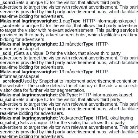
_schn1
Sets a unique ID for the visitor, that allows third party
advertisers to target the visitor with relevant advertisement. This pair
service is provided by third party advertisement hubs, which facilitat
real-time bidding for advertisers.
Maksimal lagringsvarighet
: 1 dag
Type
: HTTP-informasjonskapsel
_scid
Sets a unique ID for the visitor, that allows third party advertise
to target the visitor with relevant advertisement. This pairing service i
provided by third party advertisement hubs, which facilitates real-tim
bidding for advertisers.
Maksimal lagringsvarighet
: 13 måneder
Type
: HTTP-
informasjonskapsel
_scid_r
Sets a unique ID for the visitor, that allows third party
advertisers to target the visitor with relevant advertisement. This pair
service is provided by third party advertisement hubs, which facilitat
real-time bidding for advertisers.
Maksimal lagringsvarighet
: 13 måneder
Type
: HTTP-
informasjonskapsel
_screload
Used by Snapchat to implement advertisement content on
the website - The cookie detects the efficiency of the ads and collect
visitor data for further visitor segmentation.
Maksimal lagringsvarighet
: Økt
Type
: HTTP-informasjonskapsel
u_sclid
Sets a unique ID for the visitor, that allows third party
advertisers to target the visitor with relevant advertisement. This pair
service is provided by third party advertisement hubs, which facilitat
real-time bidding for advertisers.
Maksimal lagringsvarighet
: Vedvarende
Type
: HTML lokal lagring
u_sclid_r
Sets a unique ID for the visitor, that allows third party
advertisers to target the visitor with relevant advertisement. This pair
service is provided by third party advertisement hubs, which facilitat
real-time bidding for advertisers.