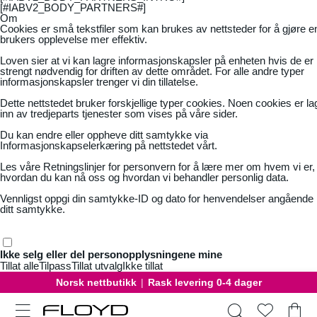
[#IABV2_BODY_PARTNERS#]
Om
Cookies er små tekstfiler som kan brukes av nettsteder for å gjøre e
brukers opplevelse mer effektiv.
Loven sier at vi kan lagre informasjonskapsler på enheten hvis de er
strengt nødvendig for driften av dette området. For alle andre typer
informasjonskapsler trenger vi din tillatelse.
Dette nettstedet bruker forskjellige typer cookies. Noen cookies er la
inn av tredjeparts tjenester som vises på våre sider.
Du kan endre eller oppheve ditt samtykke via
Informasjonskapselerkæring på nettstedet vårt.
Les våre
Retningslinjer for personvern
for å lære mer om hvem vi er,
hvordan du kan nå oss og hvordan vi behandler personlig data.
Vennligst oppgi din samtykke-ID og dato for henvendelser angående
ditt samtykke.
Ikke selg eller del personopplysningene mine
Tillat alle
Tilpass
Tillat utvalg
Ikke tillat
Gratis bytte
|
30 dager åpent kjøp