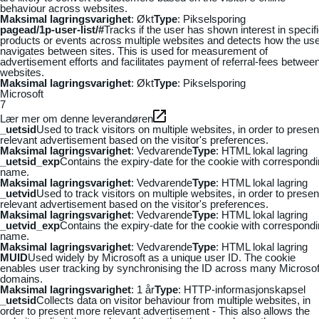
behaviour across websites.
Maksimal lagringsvarighet
: Økt
Type
: Pikselsporing
pagead/1p-user-list/#
Tracks if the user has shown interest in specif
products or events across multiple websites and detects how the us
navigates between sites. This is used for measurement of
advertisement efforts and facilitates payment of referral-fees betwee
websites.
Maksimal lagringsvarighet
: Økt
Type
: Pikselsporing
Microsoft
7
Lær mer om denne leverandøren
_uetsid
Used to track visitors on multiple websites, in order to presen
relevant advertisement based on the visitor's preferences.
Maksimal lagringsvarighet
: Vedvarende
Type
: HTML lokal lagring
_uetsid_exp
Contains the expiry-date for the cookie with correspond
name.
Maksimal lagringsvarighet
: Vedvarende
Type
: HTML lokal lagring
_uetvid
Used to track visitors on multiple websites, in order to presen
relevant advertisement based on the visitor's preferences.
Maksimal lagringsvarighet
: Vedvarende
Type
: HTML lokal lagring
_uetvid_exp
Contains the expiry-date for the cookie with correspond
name.
Maksimal lagringsvarighet
: Vedvarende
Type
: HTML lokal lagring
MUID
Used widely by Microsoft as a unique user ID. The cookie
enables user tracking by synchronising the ID across many Microsof
domains.
Maksimal lagringsvarighet
: 1 år
Type
: HTTP-informasjonskapsel
_uetsid
Collects data on visitor behaviour from multiple websites, in
order to present more relevant advertisement - This also allows the