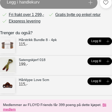
Legg i handlekurv
Fri frakt over 1 299,-
Gratis bytte og enkel retur
Ekspress levering
Trenger du også?
Hårstrikk Bundle 8 - 4pk
Legg til
115
,-
Satengskjerf 018
Legg til
199
,-
Hårklype Love 5cm
Legg til
115
,-
Medlemmer av FLOYD Friends får 399 poeng på dette kjøpet.
Bli
medlem