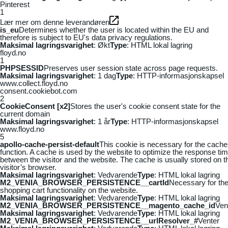
Pinterest
1
Lær mer om denne leverandøren
is_eu
Determines whether the user is located within the EU and
therefore is subject to EU's data privacy regulations.
Maksimal lagringsvarighet
: Økt
Type
: HTML lokal lagring
floyd.no
1
PHPSESSID
Preserves user session state across page requests.
Maksimal lagringsvarighet
: 1 dag
Type
: HTTP-informasjonskapsel
www.collect.floyd.no
consent.cookiebot.com
2
CookieConsent [x2]
Stores the user's cookie consent state for the
current domain
Maksimal lagringsvarighet
: 1 år
Type
: HTTP-informasjonskapsel
www.floyd.no
5
apollo-cache-persist-default
This cookie is necessary for the cache
function. A cache is used by the website to optimize the response ti
between the visitor and the website. The cache is usually stored on t
visitor’s browser.
Maksimal lagringsvarighet
: Vedvarende
Type
: HTML lokal lagring
M2_VENIA_BROWSER_PERSISTENCE__cartId
Necessary for th
shopping cart functionality on the website.
Maksimal lagringsvarighet
: Vedvarende
Type
: HTML lokal lagring
M2_VENIA_BROWSER_PERSISTENCE__magento_cache_id
Ven
Maksimal lagringsvarighet
: Vedvarende
Type
: HTML lokal lagring
M2_VENIA_BROWSER_PERSISTENCE__urlResolver_#
Venter