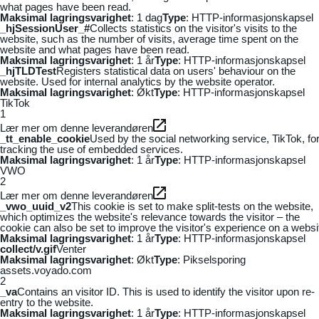
what pages have been read.
Maksimal lagringsvarighet
: 1 dag
Type
: HTTP-informasjonskapsel
_hjSessionUser_#
Collects statistics on the visitor's visits to the
website, such as the number of visits, average time spent on the
website and what pages have been read.
Maksimal lagringsvarighet
: 1 år
Type
: HTTP-informasjonskapsel
_hjTLDTest
Registers statistical data on users' behaviour on the
website. Used for internal analytics by the website operator.
Maksimal lagringsvarighet
: Økt
Type
: HTTP-informasjonskapsel
TikTok
1
Lær mer om denne leverandøren
_tt_enable_cookie
Used by the social networking service, TikTok, fo
tracking the use of embedded services.
Maksimal lagringsvarighet
: 1 år
Type
: HTTP-informasjonskapsel
VWO
2
Lær mer om denne leverandøren
_vwo_uuid_v2
This cookie is set to make split-tests on the website,
which optimizes the website's relevance towards the visitor – the
cookie can also be set to improve the visitor's experience on a websi
Maksimal lagringsvarighet
: 1 år
Type
: HTTP-informasjonskapsel
collect/v.gif
Venter
Maksimal lagringsvarighet
: Økt
Type
: Pikselsporing
assets.voyado.com
2
_va
Contains an visitor ID. This is used to identify the visitor upon re-
entry to the website.
Maksimal lagringsvarighet
: 1 år
Type
: HTTP-informasjonskapsel