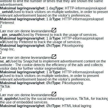
website to limit the number of times that they are shown the same
advertisement.
Maksimal lagringsvarighet
: 1 dag
Type
: HTTP-informasjonskapsel
_uetvid
Used to track visitors on multiple websites, in order to presen
relevant advertisement based on the visitor's preferences.
Maksimal lagringsvarighet
: 1 år
Type
: HTTP-informasjonskapsel
Pinterest
2
Lær mer om denne leverandøren
_pin_unauth
Used by Pinterest to track the usage of services.
Maksimal lagringsvarighet
: 1 år
Type
: HTTP-informasjonskapsel
v3/
Used by Pinterest to track the usage of services.
Maksimal lagringsvarighet
: Økt
Type
: Pikselsporing
Snap Inc.
2
Lær mer om denne leverandøren
sc_at
Used by Snapchat to implement advertisement content on the
website - The cookie detects the efficiency of the ads and collects
visitor data for further visitor segmentation.
Maksimal lagringsvarighet
: 1 år
Type
: HTTP-informasjonskapsel
p
Used to track visitors on multiple websites, in order to present
relevant advertisement based on the visitor's preferences.
Maksimal lagringsvarighet
: Økt
Type
: Pikselsporing
TikTok
7
Lær mer om denne leverandøren
tt_appInfo
Used by the social networking service, TikTok, for trackin
the use of embedded services.
Maksimal lagringsvarighet
: Økt
Type
: HTML lokal lagring