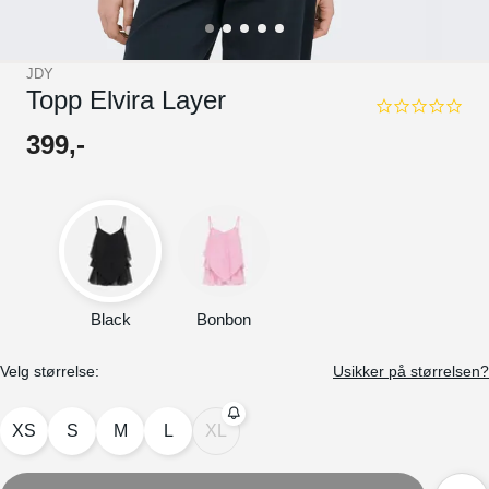
JDY
Topp Elvira Layer
0.0
star
399
,-
rating
Black
Bonbon
Velg størrelse:
Usikker på størrelsen?
XS
S
M
L
XL