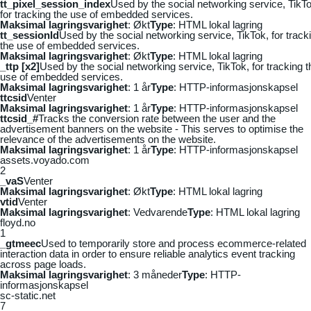
tt_pixel_session_index
Used by the social networking service, TikTo
for tracking the use of embedded services.
Maksimal lagringsvarighet
: Økt
Type
: HTML lokal lagring
tt_sessionId
Used by the social networking service, TikTok, for track
the use of embedded services.
Maksimal lagringsvarighet
: Økt
Type
: HTML lokal lagring
_ttp [x2]
Used by the social networking service, TikTok, for tracking t
use of embedded services.
Maksimal lagringsvarighet
: 1 år
Type
: HTTP-informasjonskapsel
ttcsid
Venter
Maksimal lagringsvarighet
: 1 år
Type
: HTTP-informasjonskapsel
ttcsid_#
Tracks the conversion rate between the user and the
advertisement banners on the website - This serves to optimise the
relevance of the advertisements on the website.
Maksimal lagringsvarighet
: 1 år
Type
: HTTP-informasjonskapsel
assets.voyado.com
2
_vaS
Venter
Maksimal lagringsvarighet
: Økt
Type
: HTML lokal lagring
vtid
Venter
Maksimal lagringsvarighet
: Vedvarende
Type
: HTML lokal lagring
floyd.no
1
_gtmeec
Used to temporarily store and process ecommerce-related
interaction data in order to ensure reliable analytics event tracking
across page loads.
Maksimal lagringsvarighet
: 3 måneder
Type
: HTTP-
informasjonskapsel
sc-static.net
7