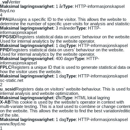
_vaI
Venter
Maksimal lagringsvarighet
: 1 år
Type
: HTTP-informasjonskapsel
floyd.no
4
FPAU
Assigns a specific ID to the visitor. This allows the website to
determine the number of specific user-visits for analysis and statistic
Maksimal lagringsvarighet
: 3 måneder
Type
: HTTP-
informasjonskapsel
FPGSID
Registers statistical data on users' behaviour on the website
Used for internal analytics by the website operator.
Maksimal lagringsvarighet
: 1 dag
Type
: HTTP-informasjonskapsel
FPID
Registers statistical data on users' behaviour on the website.
Used for internal analytics by the website operator.
Maksimal lagringsvarighet
: 400 dager
Type
: HTTP-
informasjonskapsel
FPLC
Registers a unique ID that is used to generate statistical data o
how the visitor uses the website.
Maksimal lagringsvarighet
: 1 dag
Type
: HTTP-informasjonskapsel
sc-static.net
2
u_scsid
Registers data on visitors' website-behaviour. This is used fo
internal analysis and website optimization.
Maksimal lagringsvarighet
: Økt
Type
: HTML lokal lagring
X-AB
This cookie is used by the website’s operator in context with
multi-variate testing. This is a tool used to combine or change conten
on the website. This allows the website to find the best variation/editi
of the site.
Maksimal lagringsvarighet
: 1 dag
Type
: HTTP-informasjonskapsel
www.floyd.no
1