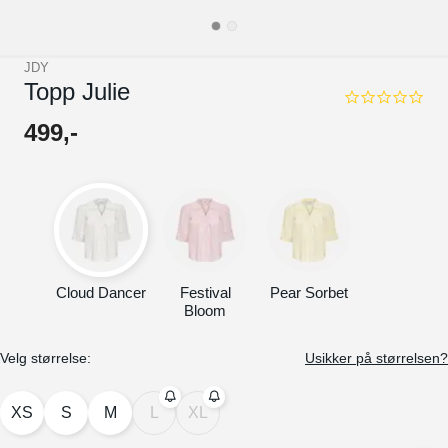
JDY
Topp Julie
0.0
star
499
,-
rating
Cloud Dancer
Festival
Pear Sorbet
Bloom
Velg størrelse:
Usikker på størrelsen?
XS
S
M
L
XL