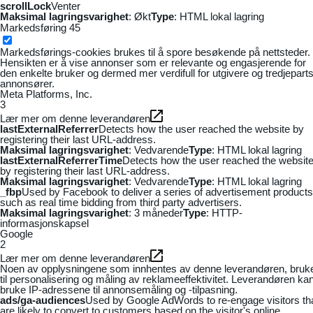
scrollLock
Venter
Maksimal lagringsvarighet
: Økt
Type
: HTML lokal lagring
Markedsføring
45
Markedsførings-cookies brukes til å spore besøkende på nettsteder.
Hensikten er å vise annonser som er relevante og engasjerende for
den enkelte bruker og dermed mer verdifull for utgivere og tredjepart
annonsører.
Meta Platforms, Inc.
3
Lær mer om denne leverandøren
lastExternalReferrer
Detects how the user reached the website by
registering their last URL-address.
Maksimal lagringsvarighet
: Vedvarende
Type
: HTML lokal lagring
lastExternalReferrerTime
Detects how the user reached the websit
by registering their last URL-address.
Maksimal lagringsvarighet
: Vedvarende
Type
: HTML lokal lagring
_fbp
Used by Facebook to deliver a series of advertisement products
such as real time bidding from third party advertisers.
Maksimal lagringsvarighet
: 3 måneder
Type
: HTTP-
informasjonskapsel
Google
2
Lær mer om denne leverandøren
Noen av opplysningene som innhentes av denne leverandøren, bruk
til personalisering og måling av reklameeffektivitet. Leverandøren ka
bruke IP-adressene til annonsemåling og -tilpasning.
ads/ga-audiences
Used by Google AdWords to re-engage visitors th
are likely to convert to customers based on the visitor's online