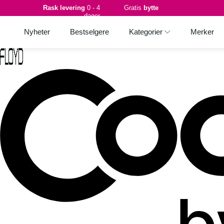
Rask levering
0 - 4
Gratis
bytte
dager
Nyheter
Bestselgere
Kategorier
Merker