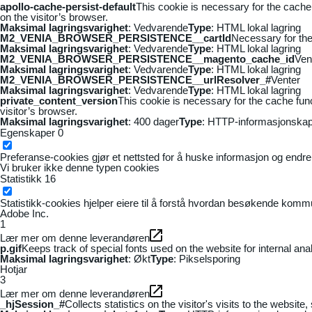
apollo-cache-persist-default
This cookie is necessary for the cache
on the visitor’s browser.
Maksimal lagringsvarighet
: Vedvarende
Type
: HTML lokal lagring
M2_VENIA_BROWSER_PERSISTENCE__cartId
Necessary for the 
Maksimal lagringsvarighet
: Vedvarende
Type
: HTML lokal lagring
M2_VENIA_BROWSER_PERSISTENCE__magento_cache_id
Ven
Maksimal lagringsvarighet
: Vedvarende
Type
: HTML lokal lagring
M2_VENIA_BROWSER_PERSISTENCE__urlResolver_#
Venter
Maksimal lagringsvarighet
: Vedvarende
Type
: HTML lokal lagring
private_content_version
This cookie is necessary for the cache fun
visitor’s browser.
Maksimal lagringsvarighet
: 400 dager
Type
: HTTP-informasjonskap
Egenskaper
0
Preferanse-cookies gjør et nettsted for å huske informasjon og endrer 
Vi bruker ikke denne typen cookies
Statistikk
16
Statistikk-cookies hjelper eiere til å forstå hvordan besøkende kom
Adobe Inc.
1
Lær mer om denne leverandøren
p.gif
Keeps track of special fonts used on the website for internal anal
Maksimal lagringsvarighet
: Økt
Type
: Pikselsporing
Hotjar
3
Lær mer om denne leverandøren
_hjSession_#
Collects statistics on the visitor's visits to the webs