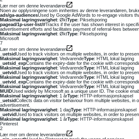
Lær mer om denne leverandøren
Noen av opplysningene som innhentes av denne leverandøren, brukes t
ads/ga-audiences
Used by Google AdWords to re-engage visitors that
Maksimal lagringsvarighet
: Økt
Type
: Pikselsporing
pagead/1p-user-list/#
Tracks if the user has shown interest in speci
advertisement efforts and facilitates payment of referral-fees betwee
Maksimal lagringsvarighet
: Økt
Type
: Pikselsporing
Microsoft
7
Lær mer om denne leverandøren
_uetsid
Used to track visitors on multiple websites, in order to prese
Maksimal lagringsvarighet
: Vedvarende
Type
: HTML lokal lagring
_uetsid_exp
Contains the expiry-date for the cookie with correspond
Maksimal lagringsvarighet
: Vedvarende
Type
: HTML lokal lagring
_uetvid
Used to track visitors on multiple websites, in order to prese
Maksimal lagringsvarighet
: Vedvarende
Type
: HTML lokal lagring
_uetvid_exp
Contains the expiry-date for the cookie with correspond
Maksimal lagringsvarighet
: Vedvarende
Type
: HTML lokal lagring
MUID
Used widely by Microsoft as a unique user ID. The cookie ena
Maksimal lagringsvarighet
: 1 år
Type
: HTTP-informasjonskapsel
_uetsid
Collects data on visitor behaviour from multiple websites, in
advertisement.
Maksimal lagringsvarighet
: 1 dag
Type
: HTTP-informasjonskapsel
_uetvid
Used to track visitors on multiple websites, in order to prese
Maksimal lagringsvarighet
: 1 år
Type
: HTTP-informasjonskapsel
Pinterest
2
Lær mer om denne leverandøren