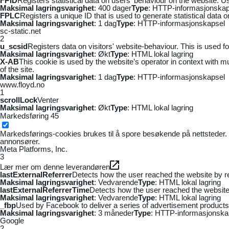
FPID
Registers statistical data on users' behaviour on the website. Us
Maksimal lagringsvarighet
: 400 dager
Type
: HTTP-informasjonskap
FPLC
Registers a unique ID that is used to generate statistical data 
Maksimal lagringsvarighet
: 1 dag
Type
: HTTP-informasjonskapsel
sc-static.net
2
u_scsid
Registers data on visitors' website-behaviour. This is used fo
Maksimal lagringsvarighet
: Økt
Type
: HTML lokal lagring
X-AB
This cookie is used by the website’s operator in context with mul
of the site.
Maksimal lagringsvarighet
: 1 dag
Type
: HTTP-informasjonskapsel
www.floyd.no
1
scrollLock
Venter
Maksimal lagringsvarighet
: Økt
Type
: HTML lokal lagring
Markedsføring
45
Markedsførings-cookies brukes til å spore besøkende på nettsteder. 
annonsører.
Meta Platforms, Inc.
3
Lær mer om denne leverandøren
lastExternalReferrer
Detects how the user reached the website by re
Maksimal lagringsvarighet
: Vedvarende
Type
: HTML lokal lagring
lastExternalReferrerTime
Detects how the user reached the website 
Maksimal lagringsvarighet
: Vedvarende
Type
: HTML lokal lagring
_fbp
Used by Facebook to deliver a series of advertisement products s
Maksimal lagringsvarighet
: 3 måneder
Type
: HTTP-informasjonska
Google
2