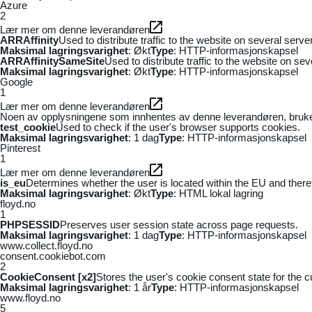
Azure
2
Lær mer om denne leverandøren
ARRAffinity
Used to distribute traffic to the website on several serv
Maksimal lagringsvarighet
: Økt
Type
: HTTP-informasjonskapsel
ARRAffinitySameSite
Used to distribute traffic to the website on se
Maksimal lagringsvarighet
: Økt
Type
: HTTP-informasjonskapsel
Google
1
Lær mer om denne leverandøren
Noen av opplysningene som innhentes av denne leverandøren, brukes t
test_cookie
Used to check if the user's browser supports cookies.
Maksimal lagringsvarighet
: 1 dag
Type
: HTTP-informasjonskapsel
Pinterest
1
Lær mer om denne leverandøren
is_eu
Determines whether the user is located within the EU and theref
Maksimal lagringsvarighet
: Økt
Type
: HTML lokal lagring
floyd.no
1
PHPSESSID
Preserves user session state across page requests.
Maksimal lagringsvarighet
: 1 dag
Type
: HTTP-informasjonskapsel
www.collect.floyd.no
consent.cookiebot.com
2
CookieConsent [x2]
Stores the user's cookie consent state for the 
Maksimal lagringsvarighet
: 1 år
Type
: HTTP-informasjonskapsel
www.floyd.no
5