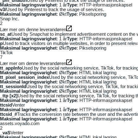
_pin_unauth
Used by Pinterest to track the usage of services.
Maksimal lagringsvarighet
: 1 år
Type
: HTTP-informasjonskapsel
v3/
Used by Pinterest to track the usage of services.
Maksimal lagringsvarighet
: Økt
Type
: Pikselsporing
Snap Inc.
2
Lær mer om denne leverandøren
sc_at
Used by Snapchat to implement advertisement content on the webs
Maksimal lagringsvarighet
: 1 år
Type
: HTTP-informasjonskapsel
p
Used to track visitors on multiple websites, in order to present rele
Maksimal lagringsvarighet
: Økt
Type
: Pikselsporing
TikTok
7
Lær mer om denne leverandøren
tt_appInfo
Used by the social networking service, TikTok, for tracki
Maksimal lagringsvarighet
: Økt
Type
: HTML lokal lagring
tt_pixel_session_index
Used by the social networking service, TikTo
Maksimal lagringsvarighet
: Økt
Type
: HTML lokal lagring
tt_sessionId
Used by the social networking service, TikTok, for trac
Maksimal lagringsvarighet
: Økt
Type
: HTML lokal lagring
_ttp [x2]
Used by the social networking service, TikTok, for tracking
Maksimal lagringsvarighet
: 1 år
Type
: HTTP-informasjonskapsel
ttcsid
Venter
Maksimal lagringsvarighet
: 1 år
Type
: HTTP-informasjonskapsel
ttcsid_#
Tracks the conversion rate between the user and the adverti
Maksimal lagringsvarighet
: 1 år
Type
: HTTP-informasjonskapsel
assets.voyado.com
2
_vaS
Venter
Maksimal lagringsvarighet
: Økt
Type
: HTML lokal lagring