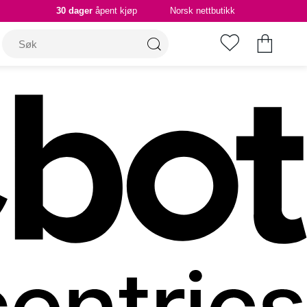
30 dager
åpent kjøp
Norsk nettbutikk