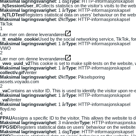
Maksimal lagringsvarighet
: 1 dag
Type
: HTTP-informasjonskapsel
_hjSessionUser_#
Collects statistics on the visitor's visits to the
Maksimal lagringsvarighet
: 1 år
Type
: HTTP-informasjonskapsel
_hjTLDTest
Registers statistical data on users' behaviour on the webs
Maksimal lagringsvarighet
: Økt
Type
: HTTP-informasjonskapsel
TikTok
1
Lær mer om denne leverandøren
_tt_enable_cookie
Used by the social networking service, TikTok, fo
Maksimal lagringsvarighet
: 1 år
Type
: HTTP-informasjonskapsel
VWO
2
Lær mer om denne leverandøren
_vwo_uuid_v2
This cookie is set to make split-tests on the website,
Maksimal lagringsvarighet
: 1 år
Type
: HTTP-informasjonskapsel
collect/v.gif
Venter
Maksimal lagringsvarighet
: Økt
Type
: Pikselsporing
assets.voyado.com
2
_va
Contains an visitor ID. This is used to identify the visitor upon re-
Maksimal lagringsvarighet
: 1 år
Type
: HTTP-informasjonskapsel
_vaI
Venter
Maksimal lagringsvarighet
: 1 år
Type
: HTTP-informasjonskapsel
floyd.no
4
FPAU
Assigns a specific ID to the visitor. This allows the website to 
Maksimal lagringsvarighet
: 3 måneder
Type
: HTTP-informasjonska
FPGSID
Registers statistical data on users' behaviour on the website.
Maksimal lagringsvarighet
: 1 dag
Type
: HTTP-informasjonskapsel