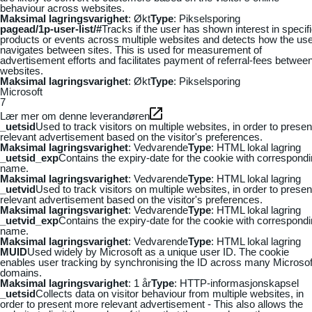
behaviour across websites.
Maksimal lagringsvarighet
: Økt
Type
: Pikselsporing
pagead/1p-user-list/#
Tracks if the user has shown interest in specif
products or events across multiple websites and detects how the us
navigates between sites. This is used for measurement of
advertisement efforts and facilitates payment of referral-fees betwee
websites.
Maksimal lagringsvarighet
: Økt
Type
: Pikselsporing
Microsoft
7
Lær mer om denne leverandøren
_uetsid
Used to track visitors on multiple websites, in order to presen
relevant advertisement based on the visitor's preferences.
Maksimal lagringsvarighet
: Vedvarende
Type
: HTML lokal lagring
_uetsid_exp
Contains the expiry-date for the cookie with correspond
name.
Maksimal lagringsvarighet
: Vedvarende
Type
: HTML lokal lagring
_uetvid
Used to track visitors on multiple websites, in order to presen
relevant advertisement based on the visitor's preferences.
Maksimal lagringsvarighet
: Vedvarende
Type
: HTML lokal lagring
_uetvid_exp
Contains the expiry-date for the cookie with correspond
name.
Maksimal lagringsvarighet
: Vedvarende
Type
: HTML lokal lagring
MUID
Used widely by Microsoft as a unique user ID. The cookie
enables user tracking by synchronising the ID across many Microsof
domains.
Maksimal lagringsvarighet
: 1 år
Type
: HTTP-informasjonskapsel
_uetsid
Collects data on visitor behaviour from multiple websites, in
order to present more relevant advertisement - This also allows the