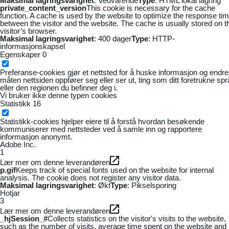
Maksimal lagringsvarighet
: Vedvarende
Type
: HTML lokal lagring
private_content_version
This cookie is necessary for the cache
function. A cache is used by the website to optimize the response ti
between the visitor and the website. The cache is usually stored on t
visitor’s browser.
Maksimal lagringsvarighet
: 400 dager
Type
: HTTP-
informasjonskapsel
Egenskaper
0
Preferanse-cookies gjør et nettsted for å huske informasjon og endre
måten nettsiden oppfører seg eller ser ut, ting som ditt foretrukne sp
eller den regionen du befinner deg i.
Vi bruker ikke denne typen cookies
Statistikk
16
Statistikk-cookies hjelper eiere til å forstå hvordan besøkende
kommuniserer med nettsteder ved å samle inn og rapportere
informasjon anonymt.
Adobe Inc.
1
Lær mer om denne leverandøren
p.gif
Keeps track of special fonts used on the website for internal
analysis. The cookie does not register any visitor data.
Maksimal lagringsvarighet
: Økt
Type
: Pikselsporing
Hotjar
3
Lær mer om denne leverandøren
_hjSession_#
Collects statistics on the visitor's visits to the website,
such as the number of visits, average time spent on the website and