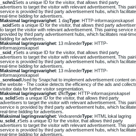
_schn1
Sets a unique ID for the visitor, that allows third party
advertisers to target the visitor with relevant advertisement. This pair
service is provided by third party advertisement hubs, which facilitat
real-time bidding for advertisers.
Maksimal lagringsvarighet
: 1 dag
Type
: HTTP-informasjonskapsel
_scid
Sets a unique ID for the visitor, that allows third party advertise
to target the visitor with relevant advertisement. This pairing service i
provided by third party advertisement hubs, which facilitates real-tim
bidding for advertisers.
Maksimal lagringsvarighet
: 13 måneder
Type
: HTTP-
informasjonskapsel
_scid_r
Sets a unique ID for the visitor, that allows third party
advertisers to target the visitor with relevant advertisement. This pair
service is provided by third party advertisement hubs, which facilitat
real-time bidding for advertisers.
Maksimal lagringsvarighet
: 13 måneder
Type
: HTTP-
informasjonskapsel
_screload
Used by Snapchat to implement advertisement content on
the website - The cookie detects the efficiency of the ads and collect
visitor data for further visitor segmentation.
Maksimal lagringsvarighet
: Økt
Type
: HTTP-informasjonskapsel
u_sclid
Sets a unique ID for the visitor, that allows third party
advertisers to target the visitor with relevant advertisement. This pair
service is provided by third party advertisement hubs, which facilitat
real-time bidding for advertisers.
Maksimal lagringsvarighet
: Vedvarende
Type
: HTML lokal lagring
u_sclid_r
Sets a unique ID for the visitor, that allows third party
advertisers to target the visitor with relevant advertisement. This pair
service is provided by third party advertisement hubs, which facilitat
real-time bidding for advertisers.