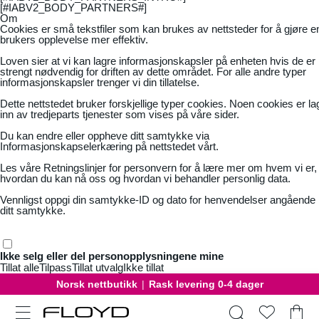
[#IABV2_BODY_PARTNERS#]
Om
Cookies er små tekstfiler som kan brukes av nettsteder for å gjøre e
brukers opplevelse mer effektiv.
Loven sier at vi kan lagre informasjonskapsler på enheten hvis de er
strengt nødvendig for driften av dette området. For alle andre typer
informasjonskapsler trenger vi din tillatelse.
Dette nettstedet bruker forskjellige typer cookies. Noen cookies er la
inn av tredjeparts tjenester som vises på våre sider.
Du kan endre eller oppheve ditt samtykke via
Informasjonskapselerkæring på nettstedet vårt.
Les våre
Retningslinjer for personvern
for å lære mer om hvem vi er,
hvordan du kan nå oss og hvordan vi behandler personlig data.
Vennligst oppgi din samtykke-ID og dato for henvendelser angående
ditt samtykke.
Ikke selg eller del personopplysningene mine
Tillat alle
Tilpass
Tillat utvalg
Ikke tillat
Norsk nettbutikk
|
Rask levering 0-4 dager