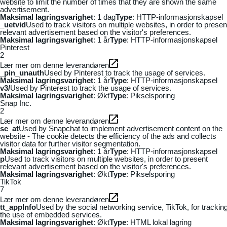
website to limit the number of times that they are shown the same
advertisement.
Maksimal lagringsvarighet
: 1 dag
Type
: HTTP-informasjonskapsel
_uetvid
Used to track visitors on multiple websites, in order to presen
relevant advertisement based on the visitor's preferences.
Maksimal lagringsvarighet
: 1 år
Type
: HTTP-informasjonskapsel
Pinterest
2
Lær mer om denne leverandøren
_pin_unauth
Used by Pinterest to track the usage of services.
Maksimal lagringsvarighet
: 1 år
Type
: HTTP-informasjonskapsel
v3/
Used by Pinterest to track the usage of services.
Maksimal lagringsvarighet
: Økt
Type
: Pikselsporing
Snap Inc.
2
Lær mer om denne leverandøren
sc_at
Used by Snapchat to implement advertisement content on the
website - The cookie detects the efficiency of the ads and collects
visitor data for further visitor segmentation.
Maksimal lagringsvarighet
: 1 år
Type
: HTTP-informasjonskapsel
p
Used to track visitors on multiple websites, in order to present
relevant advertisement based on the visitor's preferences.
Maksimal lagringsvarighet
: Økt
Type
: Pikselsporing
TikTok
7
Lær mer om denne leverandøren
tt_appInfo
Used by the social networking service, TikTok, for trackin
the use of embedded services.
Maksimal lagringsvarighet
: Økt
Type
: HTML lokal lagring