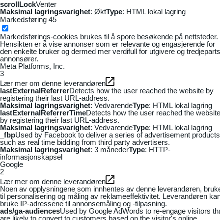
scrollLock
Venter
Maksimal lagringsvarighet
: Økt
Type
: HTML lokal lagring
Markedsføring
45
Markedsførings-cookies brukes til å spore besøkende på nettsteder.
Hensikten er å vise annonser som er relevante og engasjerende for
den enkelte bruker og dermed mer verdifull for utgivere og tredjepart
annonsører.
Meta Platforms, Inc.
3
Lær mer om denne leverandøren
lastExternalReferrer
Detects how the user reached the website by
registering their last URL-address.
Maksimal lagringsvarighet
: Vedvarende
Type
: HTML lokal lagring
lastExternalReferrerTime
Detects how the user reached the websit
by registering their last URL-address.
Maksimal lagringsvarighet
: Vedvarende
Type
: HTML lokal lagring
_fbp
Used by Facebook to deliver a series of advertisement products
such as real time bidding from third party advertisers.
Maksimal lagringsvarighet
: 3 måneder
Type
: HTTP-
informasjonskapsel
Google
2
Lær mer om denne leverandøren
Noen av opplysningene som innhentes av denne leverandøren, bruk
til personalisering og måling av reklameeffektivitet. Leverandøren ka
bruke IP-adressene til annonsemåling og -tilpasning.
ads/ga-audiences
Used by Google AdWords to re-engage visitors th
are likely to convert to customers based on the visitor's online