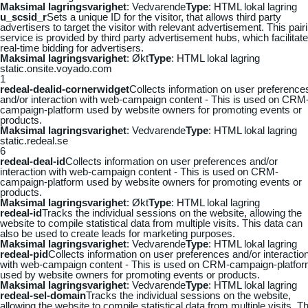
Maksimal lagringsvarighet
: Vedvarende
Type
: HTML lokal lagring
u_scsid_r
Sets a unique ID for the visitor, that allows third party
advertisers to target the visitor with relevant advertisement. This pair
service is provided by third party advertisement hubs, which facilitat
real-time bidding for advertisers.
Maksimal lagringsvarighet
: Økt
Type
: HTML lokal lagring
static.onsite.voyado.com
1
redeal-dealid-cornerwidget
Collects information on user preference
and/or interaction with web-campaign content - This is used on CRM
campaign-platform used by website owners for promoting events or
products.
Maksimal lagringsvarighet
: Vedvarende
Type
: HTML lokal lagring
static.redeal.se
6
redeal-deal-id
Collects information on user preferences and/or
interaction with web-campaign content - This is used on CRM-
campaign-platform used by website owners for promoting events or
products.
Maksimal lagringsvarighet
: Økt
Type
: HTML lokal lagring
redeal-id
Tracks the individual sessions on the website, allowing the
website to compile statistical data from multiple visits. This data can
also be used to create leads for marketing purposes.
Maksimal lagringsvarighet
: Vedvarende
Type
: HTML lokal lagring
redeal-pid
Collects information on user preferences and/or interactio
with web-campaign content - This is used on CRM-campaign-platfo
used by website owners for promoting events or products.
Maksimal lagringsvarighet
: Vedvarende
Type
: HTML lokal lagring
redeal-sel-domain
Tracks the individual sessions on the website,
allowing the website to compile statistical data from multiple visits. Th