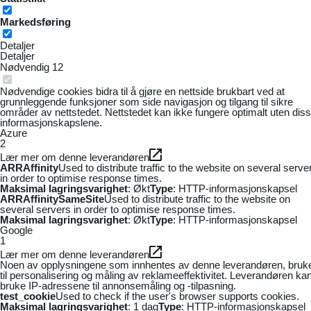
Markedsføring
Detaljer
Detaljer
Nødvendig
12
Nødvendige cookies bidra til å gjøre en nettside brukbart ved at
grunnleggende funksjoner som side navigasjon og tilgang til sikre
områder av nettstedet. Nettstedet kan ikke fungere optimalt uten dis
informasjonskapslene.
Azure
2
Lær mer om denne leverandøren
ARRAffinity
Used to distribute traffic to the website on several serve
in order to optimise response times.
Maksimal lagringsvarighet
: Økt
Type
: HTTP-informasjonskapsel
ARRAffinitySameSite
Used to distribute traffic to the website on
several servers in order to optimise response times.
Maksimal lagringsvarighet
: Økt
Type
: HTTP-informasjonskapsel
Google
1
Lær mer om denne leverandøren
Noen av opplysningene som innhentes av denne leverandøren, bruk
til personalisering og måling av reklameeffektivitet. Leverandøren ka
bruke IP-adressene til annonsemåling og -tilpasning.
test_cookie
Used to check if the user's browser supports cookies.
Maksimal lagringsvarighet
: 1 dag
Type
: HTTP-informasjonskapsel