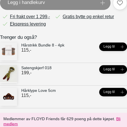
Legg i handlekurv
Fri frakt over 1 299,-
Gratis bytte og enkel retur
Ekspress levering
Trenger du også?
Hårstrikk Bundle 8 - 4pk
Legg til
115
,-
Satengskjerf 018
Legg til
199
,-
Hårklype Love 5cm
Legg til
115
,-
Medlemmer av FLOYD Friends får 629 poeng på dette kjøpet.
Bli
medlem