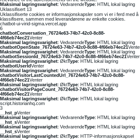
Maksimal lagringsvarighet
: Vedvarende
Type
: HTML lokal lagring
Uklassifisert
13
Uklassifiserte cookies er informasjonskapsler som vi er i ferd med å
klassifisere, sammen med leverandørene av enkelte cookies.
chatbot-ui-virid-sigma.vercel.app
6
chatbotConversation_76724e63-74b7-42c0-8c88-
4f66eb74ec21
Venter
Maksimal lagringsvarighet
: Vedvarende
Type
: HTML lokal lagring
chatbotOpenState_76724e63-74b7-42c0-8c88-4f66eb74ec21
Vente
Maksimal lagringsvarighet
: Vedvarende
Type
: HTML lokal lagring
chatbotSessionId_76724e63-74b7-42c0-8c88-4f66eb74ec21
Venter
Maksimal lagringsvarighet
: Økt
Type
: HTML lokal lagring
chatbotUserId
Venter
Maksimal lagringsvarighet
: Vedvarende
Type
: HTML lokal lagring
chatbotVisitorLastCountedUrl_76724e63-74b7-42c0-8c88-
4f66eb74ec21
Venter
Maksimal lagringsvarighet
: Økt
Type
: HTML lokal lagring
chatbotVisitorPageCount_76724e63-74b7-42c0-8c88-
4f66eb74ec21
Venter
Maksimal lagringsvarighet
: Økt
Type
: HTML lokal lagring
script.historianhq.com
3
__hst_p
Venter
Maksimal lagringsvarighet
: Vedvarende
Type
: HTML lokal lagring
__hst_s
Venter
Maksimal lagringsvarighet
: Vedvarende
Type
: HTML lokal lagring
__hst_s
Venter
Maksimal lagringsvarighet
: Økt
Type
: HTTP-informasjonskapsel