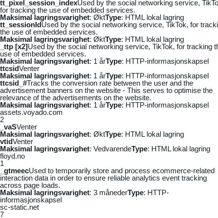
tt_pixel_session_index
Used by the social networking service, TikTo
for tracking the use of embedded services.
Maksimal lagringsvarighet
: Økt
Type
: HTML lokal lagring
tt_sessionId
Used by the social networking service, TikTok, for track
the use of embedded services.
Maksimal lagringsvarighet
: Økt
Type
: HTML lokal lagring
_ttp [x2]
Used by the social networking service, TikTok, for tracking t
use of embedded services.
Maksimal lagringsvarighet
: 1 år
Type
: HTTP-informasjonskapsel
ttcsid
Venter
Maksimal lagringsvarighet
: 1 år
Type
: HTTP-informasjonskapsel
ttcsid_#
Tracks the conversion rate between the user and the
advertisement banners on the website - This serves to optimise the
relevance of the advertisements on the website.
Maksimal lagringsvarighet
: 1 år
Type
: HTTP-informasjonskapsel
assets.voyado.com
2
_vaS
Venter
Maksimal lagringsvarighet
: Økt
Type
: HTML lokal lagring
vtid
Venter
Maksimal lagringsvarighet
: Vedvarende
Type
: HTML lokal lagring
floyd.no
1
_gtmeec
Used to temporarily store and process ecommerce-related
interaction data in order to ensure reliable analytics event tracking
across page loads.
Maksimal lagringsvarighet
: 3 måneder
Type
: HTTP-
informasjonskapsel
sc-static.net
7