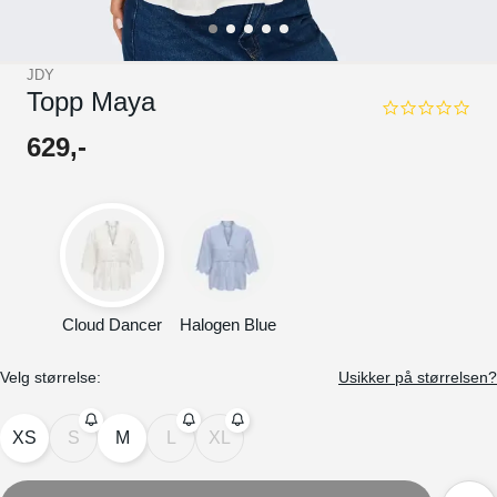
JDY
Topp Maya
0.0
star
629
,-
rating
Cloud Dancer
Halogen Blue
Velg størrelse:
Usikker på størrelsen?
XS
S
M
L
XL