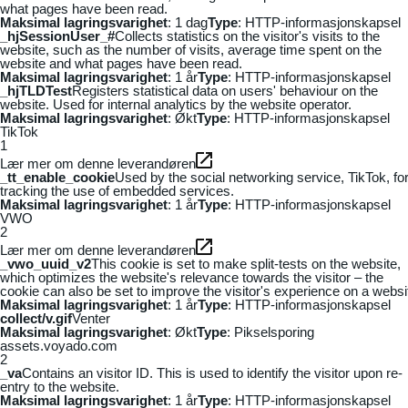
what pages have been read.
Maksimal lagringsvarighet
: 1 dag
Type
: HTTP-informasjonskapsel
_hjSessionUser_#
Collects statistics on the visitor's visits to the
website, such as the number of visits, average time spent on the
website and what pages have been read.
Maksimal lagringsvarighet
: 1 år
Type
: HTTP-informasjonskapsel
_hjTLDTest
Registers statistical data on users' behaviour on the
website. Used for internal analytics by the website operator.
Maksimal lagringsvarighet
: Økt
Type
: HTTP-informasjonskapsel
TikTok
1
Lær mer om denne leverandøren
_tt_enable_cookie
Used by the social networking service, TikTok, fo
tracking the use of embedded services.
Maksimal lagringsvarighet
: 1 år
Type
: HTTP-informasjonskapsel
VWO
2
Lær mer om denne leverandøren
_vwo_uuid_v2
This cookie is set to make split-tests on the website,
which optimizes the website's relevance towards the visitor – the
cookie can also be set to improve the visitor's experience on a websi
Maksimal lagringsvarighet
: 1 år
Type
: HTTP-informasjonskapsel
collect/v.gif
Venter
Maksimal lagringsvarighet
: Økt
Type
: Pikselsporing
assets.voyado.com
2
_va
Contains an visitor ID. This is used to identify the visitor upon re-
entry to the website.
Maksimal lagringsvarighet
: 1 år
Type
: HTTP-informasjonskapsel