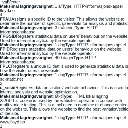
_vaI
Venter
Maksimal lagringsvarighet
: 1 år
Type
: HTTP-informasjonskapsel
floyd.no
4
FPAU
Assigns a specific ID to the visitor. This allows the website to
determine the number of specific user-visits for analysis and statistic
Maksimal lagringsvarighet
: 3 måneder
Type
: HTTP-
informasjonskapsel
FPGSID
Registers statistical data on users' behaviour on the website
Used for internal analytics by the website operator.
Maksimal lagringsvarighet
: 1 dag
Type
: HTTP-informasjonskapsel
FPID
Registers statistical data on users' behaviour on the website.
Used for internal analytics by the website operator.
Maksimal lagringsvarighet
: 400 dager
Type
: HTTP-
informasjonskapsel
FPLC
Registers a unique ID that is used to generate statistical data o
how the visitor uses the website.
Maksimal lagringsvarighet
: 1 dag
Type
: HTTP-informasjonskapsel
sc-static.net
2
u_scsid
Registers data on visitors' website-behaviour. This is used fo
internal analysis and website optimization.
Maksimal lagringsvarighet
: Økt
Type
: HTML lokal lagring
X-AB
This cookie is used by the website’s operator in context with
multi-variate testing. This is a tool used to combine or change conten
on the website. This allows the website to find the best variation/editi
of the site.
Maksimal lagringsvarighet
: 1 dag
Type
: HTTP-informasjonskapsel
www.floyd.no
1