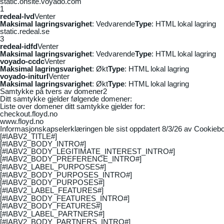
static.onsite.voyado.com
1
redeal-lvd
Venter
Maksimal lagringsvarighet
: Vedvarende
Type
: HTML lokal lagring
static.redeal.se
3
redeal-idfd
Venter
Maksimal lagringsvarighet
: Vedvarende
Type
: HTML lokal lagring
voyado-ccdc
Venter
Maksimal lagringsvarighet
: Økt
Type
: HTML lokal lagring
voyado-initurl
Venter
Maksimal lagringsvarighet
: Økt
Type
: HTML lokal lagring
Samtykke på tvers av domener
2
Ditt samtykke gjelder følgende domener:
Liste over domener ditt samtykke gjelder for:
checkout.floyd.no
www.floyd.no
Informasjonskapselerklæringen ble sist oppdatert 8/3/26 av
Cookiebo
[#IABV2_TITLE#]
[#IABV2_BODY_INTRO#]
[#IABV2_BODY_LEGITIMATE_INTEREST_INTRO#]
[#IABV2_BODY_PREFERENCE_INTRO#]
[#IABV2_LABEL_PURPOSES#]
[#IABV2_BODY_PURPOSES_INTRO#]
[#IABV2_BODY_PURPOSES#]
[#IABV2_LABEL_FEATURES#]
[#IABV2_BODY_FEATURES_INTRO#]
[#IABV2_BODY_FEATURES#]
[#IABV2_LABEL_PARTNERS#]
[#IABV2_BODY_PARTNERS_INTRO#]