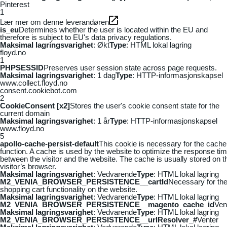
Pinterest
1
Lær mer om denne leverandøren
is_eu
Determines whether the user is located within the EU and
therefore is subject to EU's data privacy regulations.
Maksimal lagringsvarighet
: Økt
Type
: HTML lokal lagring
floyd.no
1
PHPSESSID
Preserves user session state across page requests.
Maksimal lagringsvarighet
: 1 dag
Type
: HTTP-informasjonskapsel
www.collect.floyd.no
consent.cookiebot.com
2
CookieConsent [x2]
Stores the user's cookie consent state for the
current domain
Maksimal lagringsvarighet
: 1 år
Type
: HTTP-informasjonskapsel
www.floyd.no
5
apollo-cache-persist-default
This cookie is necessary for the cache
function. A cache is used by the website to optimize the response ti
between the visitor and the website. The cache is usually stored on t
visitor’s browser.
Maksimal lagringsvarighet
: Vedvarende
Type
: HTML lokal lagring
M2_VENIA_BROWSER_PERSISTENCE__cartId
Necessary for th
shopping cart functionality on the website.
Maksimal lagringsvarighet
: Vedvarende
Type
: HTML lokal lagring
M2_VENIA_BROWSER_PERSISTENCE__magento_cache_id
Ven
Maksimal lagringsvarighet
: Vedvarende
Type
: HTML lokal lagring
M2_VENIA_BROWSER_PERSISTENCE__urlResolver_#
Venter