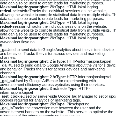
data can also be used to create leads for marketing purposes.
Maksimal lagringsvarighet
: Økt
Type
: HTML lokal lagring
redeal-selectsite
Tracks the individual sessions on the website,
allowing the website to compile statistical data from multiple visits. Th
data can also be used to create leads for marketing purposes.
Maksimal lagringsvarighet
: Økt
Type
: HTML lokal lagring
redeal-sessionid
Tracks the individual sessions on the website,
allowing the website to compile statistical data from multiple visits. Th
data can also be used to create leads for marketing purposes.
Maksimal lagringsvarighet
: Økt
Type
: HTML lokal lagring
www.collect.floyd.no
5
_ga
Used to send data to Google Analytics about the visitor's device
and behavior. Tracks the visitor across devices and marketing
channels.
Maksimal lagringsvarighet
: 2 år
Type
: HTTP-informasjonskapsel
_ga_#
Used to send data to Google Analytics about the visitor's devi
and behavior. Tracks the visitor across devices and marketing
channels.
Maksimal lagringsvarighet
: 2 år
Type
: HTTP-informasjonskapsel
_gcl_au
Used by Google AdSense for experimenting with
advertisement efficiency across websites using their services.
Maksimal lagringsvarighet
: 3 måneder
Type
: HTTP-
informasjonskapsel
_/set_cookie
Used by server-side Google Tag Manager to set or upd
cookies required for analytics or marketing tags.
Maksimal lagringsvarighet
: Økt
Type
: Pikselsporing
_gcl_ls
Tracks the conversion rate between the user and the
advertisement banners on the website - This serves to optimise the
relevance of the advertisements on the website.