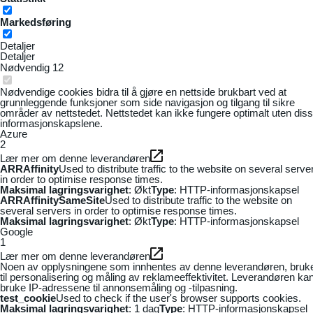
Markedsføring
Detaljer
Detaljer
Nødvendig
12
Nødvendige cookies bidra til å gjøre en nettside brukbart ved at
grunnleggende funksjoner som side navigasjon og tilgang til sikre
områder av nettstedet. Nettstedet kan ikke fungere optimalt uten dis
informasjonskapslene.
Azure
2
Lær mer om denne leverandøren
ARRAffinity
Used to distribute traffic to the website on several serve
in order to optimise response times.
Maksimal lagringsvarighet
: Økt
Type
: HTTP-informasjonskapsel
ARRAffinitySameSite
Used to distribute traffic to the website on
several servers in order to optimise response times.
Maksimal lagringsvarighet
: Økt
Type
: HTTP-informasjonskapsel
Google
1
Lær mer om denne leverandøren
Noen av opplysningene som innhentes av denne leverandøren, bruk
til personalisering og måling av reklameeffektivitet. Leverandøren ka
bruke IP-adressene til annonsemåling og -tilpasning.
test_cookie
Used to check if the user's browser supports cookies.
Maksimal lagringsvarighet
: 1 dag
Type
: HTTP-informasjonskapsel