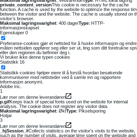
Maksimal lagringsvarighet
: Vedvarende
Type
: HTML lokal lagring
private_content_version
This cookie is necessary for the cache
function. A cache is used by the website to optimize the response ti
between the visitor and the website. The cache is usually stored on t
visitor’s browser.
Maksimal lagringsvarighet
: 400 dager
Type
: HTTP-
informasjonskapsel
Egenskaper
0
Preferanse-cookies gjør et nettsted for å huske informasjon og endre
måten nettsiden oppfører seg eller ser ut, ting som ditt foretrukne sp
eller den regionen du befinner deg i.
Vi bruker ikke denne typen cookies
Statistikk
16
Statistikk-cookies hjelper eiere til å forstå hvordan besøkende
kommuniserer med nettsteder ved å samle inn og rapportere
informasjon anonymt.
Adobe Inc.
1
Lær mer om denne leverandøren
p.gif
Keeps track of special fonts used on the website for internal
analysis. The cookie does not register any visitor data.
Maksimal lagringsvarighet
: Økt
Type
: Pikselsporing
Hotjar
3
Lær mer om denne leverandøren
_hjSession_#
Collects statistics on the visitor's visits to the website,
such as the number of visits, average time spent on the website and