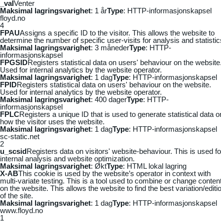
_vaI
Venter
Maksimal lagringsvarighet
: 1 år
Type
: HTTP-informasjonskapsel
floyd.no
4
FPAU
Assigns a specific ID to the visitor. This allows the website to
determine the number of specific user-visits for analysis and statistic
Maksimal lagringsvarighet
: 3 måneder
Type
: HTTP-
informasjonskapsel
FPGSID
Registers statistical data on users' behaviour on the website
Used for internal analytics by the website operator.
Maksimal lagringsvarighet
: 1 dag
Type
: HTTP-informasjonskapsel
FPID
Registers statistical data on users' behaviour on the website.
Used for internal analytics by the website operator.
Maksimal lagringsvarighet
: 400 dager
Type
: HTTP-
informasjonskapsel
FPLC
Registers a unique ID that is used to generate statistical data o
how the visitor uses the website.
Maksimal lagringsvarighet
: 1 dag
Type
: HTTP-informasjonskapsel
sc-static.net
2
u_scsid
Registers data on visitors' website-behaviour. This is used fo
internal analysis and website optimization.
Maksimal lagringsvarighet
: Økt
Type
: HTML lokal lagring
X-AB
This cookie is used by the website’s operator in context with
multi-variate testing. This is a tool used to combine or change conten
on the website. This allows the website to find the best variation/editi
of the site.
Maksimal lagringsvarighet
: 1 dag
Type
: HTTP-informasjonskapsel
www.floyd.no
1