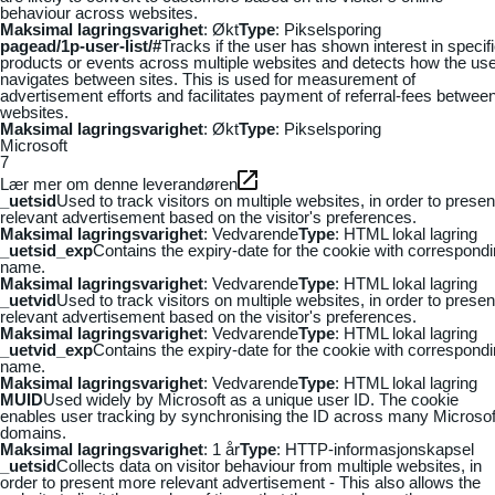
behaviour across websites.
Maksimal lagringsvarighet
: Økt
Type
: Pikselsporing
pagead/1p-user-list/#
Tracks if the user has shown interest in specif
products or events across multiple websites and detects how the us
navigates between sites. This is used for measurement of
advertisement efforts and facilitates payment of referral-fees betwee
websites.
Maksimal lagringsvarighet
: Økt
Type
: Pikselsporing
Microsoft
7
Lær mer om denne leverandøren
_uetsid
Used to track visitors on multiple websites, in order to presen
relevant advertisement based on the visitor's preferences.
Maksimal lagringsvarighet
: Vedvarende
Type
: HTML lokal lagring
_uetsid_exp
Contains the expiry-date for the cookie with correspond
name.
Maksimal lagringsvarighet
: Vedvarende
Type
: HTML lokal lagring
_uetvid
Used to track visitors on multiple websites, in order to presen
relevant advertisement based on the visitor's preferences.
Maksimal lagringsvarighet
: Vedvarende
Type
: HTML lokal lagring
_uetvid_exp
Contains the expiry-date for the cookie with correspond
name.
Maksimal lagringsvarighet
: Vedvarende
Type
: HTML lokal lagring
MUID
Used widely by Microsoft as a unique user ID. The cookie
enables user tracking by synchronising the ID across many Microsof
domains.
Maksimal lagringsvarighet
: 1 år
Type
: HTTP-informasjonskapsel
_uetsid
Collects data on visitor behaviour from multiple websites, in
order to present more relevant advertisement - This also allows the