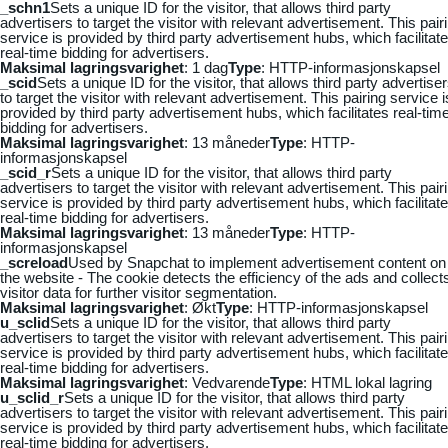
_schn1
Sets a unique ID for the visitor, that allows third party
advertisers to target the visitor with relevant advertisement. This pair
service is provided by third party advertisement hubs, which facilitat
real-time bidding for advertisers.
Maksimal lagringsvarighet
: 1 dag
Type
: HTTP-informasjonskapsel
_scid
Sets a unique ID for the visitor, that allows third party advertise
to target the visitor with relevant advertisement. This pairing service i
provided by third party advertisement hubs, which facilitates real-tim
bidding for advertisers.
Maksimal lagringsvarighet
: 13 måneder
Type
: HTTP-
informasjonskapsel
_scid_r
Sets a unique ID for the visitor, that allows third party
advertisers to target the visitor with relevant advertisement. This pair
service is provided by third party advertisement hubs, which facilitat
real-time bidding for advertisers.
Maksimal lagringsvarighet
: 13 måneder
Type
: HTTP-
informasjonskapsel
_screload
Used by Snapchat to implement advertisement content on
the website - The cookie detects the efficiency of the ads and collect
visitor data for further visitor segmentation.
Maksimal lagringsvarighet
: Økt
Type
: HTTP-informasjonskapsel
u_sclid
Sets a unique ID for the visitor, that allows third party
advertisers to target the visitor with relevant advertisement. This pair
service is provided by third party advertisement hubs, which facilitat
real-time bidding for advertisers.
Maksimal lagringsvarighet
: Vedvarende
Type
: HTML lokal lagring
u_sclid_r
Sets a unique ID for the visitor, that allows third party
advertisers to target the visitor with relevant advertisement. This pair
service is provided by third party advertisement hubs, which facilitat
real-time bidding for advertisers.