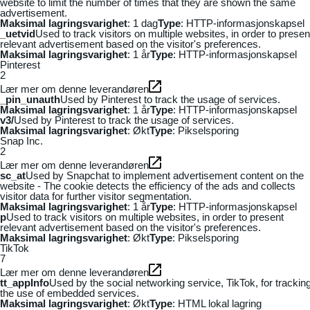
website to limit the number of times that they are shown the same
advertisement.
Maksimal lagringsvarighet
: 1 dag
Type
: HTTP-informasjonskapsel
_uetvid
Used to track visitors on multiple websites, in order to presen
relevant advertisement based on the visitor's preferences.
Maksimal lagringsvarighet
: 1 år
Type
: HTTP-informasjonskapsel
Pinterest
2
Lær mer om denne leverandøren
_pin_unauth
Used by Pinterest to track the usage of services.
Maksimal lagringsvarighet
: 1 år
Type
: HTTP-informasjonskapsel
v3/
Used by Pinterest to track the usage of services.
Maksimal lagringsvarighet
: Økt
Type
: Pikselsporing
Snap Inc.
2
Lær mer om denne leverandøren
sc_at
Used by Snapchat to implement advertisement content on the
website - The cookie detects the efficiency of the ads and collects
visitor data for further visitor segmentation.
Maksimal lagringsvarighet
: 1 år
Type
: HTTP-informasjonskapsel
p
Used to track visitors on multiple websites, in order to present
relevant advertisement based on the visitor's preferences.
Maksimal lagringsvarighet
: Økt
Type
: Pikselsporing
TikTok
7
Lær mer om denne leverandøren
tt_appInfo
Used by the social networking service, TikTok, for trackin
the use of embedded services.
Maksimal lagringsvarighet
: Økt
Type
: HTML lokal lagring