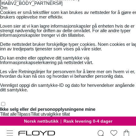
[#IABV2_BODY_PARTNERS#]
Om
Cookies er små tekstfiler som kan brukes av nettsteder for å gjøre e
brukers opplevelse mer effektiv.
Loven sier at vi kan lagre informasjonskapsler på enheten hvis de er
strengt nødvendig for driften av dette området. For alle andre typer
informasjonskapsler trenger vi din tillatelse.
Dette nettstedet bruker forskjellige typer cookies. Noen cookies er la
inn av tredjeparts tjenester som vises på våre sider.
Du kan endre eller oppheve ditt samtykke via
Informasjonskapselerkæring på nettstedet vårt.
Les våre
Retningslinjer for personvern
for å lære mer om hvem vi er,
hvordan du kan nå oss og hvordan vi behandler personlig data.
Vennligst oppgi din samtykke-ID og dato for henvendelser angående
ditt samtykke.
Ikke selg eller del personopplysningene mine
Tillat alle
Tilpass
Tillat utvalg
Ikke tillat
Norsk nettbutikk
|
Rask levering 0-4 dager