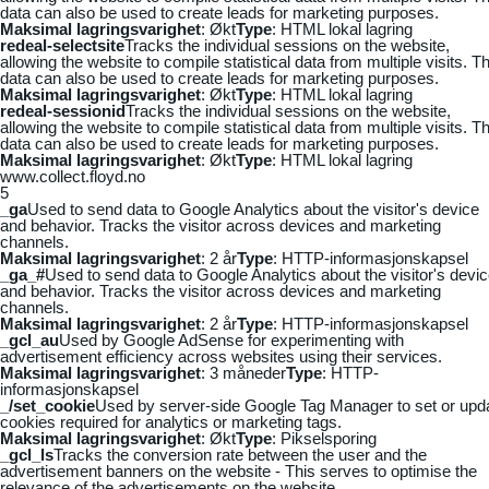
data can also be used to create leads for marketing purposes.
Maksimal lagringsvarighet
: Økt
Type
: HTML lokal lagring
redeal-selectsite
Tracks the individual sessions on the website,
allowing the website to compile statistical data from multiple visits. Th
data can also be used to create leads for marketing purposes.
Maksimal lagringsvarighet
: Økt
Type
: HTML lokal lagring
redeal-sessionid
Tracks the individual sessions on the website,
allowing the website to compile statistical data from multiple visits. Th
data can also be used to create leads for marketing purposes.
Maksimal lagringsvarighet
: Økt
Type
: HTML lokal lagring
www.collect.floyd.no
5
_ga
Used to send data to Google Analytics about the visitor's device
and behavior. Tracks the visitor across devices and marketing
channels.
Maksimal lagringsvarighet
: 2 år
Type
: HTTP-informasjonskapsel
_ga_#
Used to send data to Google Analytics about the visitor's devi
and behavior. Tracks the visitor across devices and marketing
channels.
Maksimal lagringsvarighet
: 2 år
Type
: HTTP-informasjonskapsel
_gcl_au
Used by Google AdSense for experimenting with
advertisement efficiency across websites using their services.
Maksimal lagringsvarighet
: 3 måneder
Type
: HTTP-
informasjonskapsel
_/set_cookie
Used by server-side Google Tag Manager to set or upd
cookies required for analytics or marketing tags.
Maksimal lagringsvarighet
: Økt
Type
: Pikselsporing
_gcl_ls
Tracks the conversion rate between the user and the
advertisement banners on the website - This serves to optimise the
relevance of the advertisements on the website.