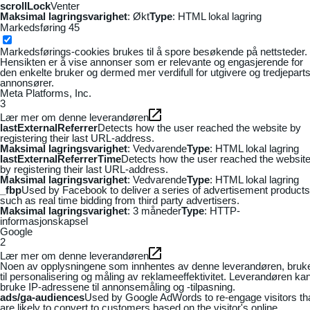
scrollLock
Venter
Maksimal lagringsvarighet
: Økt
Type
: HTML lokal lagring
Markedsføring
45
Markedsførings-cookies brukes til å spore besøkende på nettsteder.
Hensikten er å vise annonser som er relevante og engasjerende for
den enkelte bruker og dermed mer verdifull for utgivere og tredjepart
annonsører.
Meta Platforms, Inc.
3
Lær mer om denne leverandøren
lastExternalReferrer
Detects how the user reached the website by
registering their last URL-address.
Maksimal lagringsvarighet
: Vedvarende
Type
: HTML lokal lagring
lastExternalReferrerTime
Detects how the user reached the websit
by registering their last URL-address.
Maksimal lagringsvarighet
: Vedvarende
Type
: HTML lokal lagring
_fbp
Used by Facebook to deliver a series of advertisement products
such as real time bidding from third party advertisers.
Maksimal lagringsvarighet
: 3 måneder
Type
: HTTP-
informasjonskapsel
Google
2
Lær mer om denne leverandøren
Noen av opplysningene som innhentes av denne leverandøren, bruk
til personalisering og måling av reklameeffektivitet. Leverandøren ka
bruke IP-adressene til annonsemåling og -tilpasning.
ads/ga-audiences
Used by Google AdWords to re-engage visitors th
are likely to convert to customers based on the visitor's online