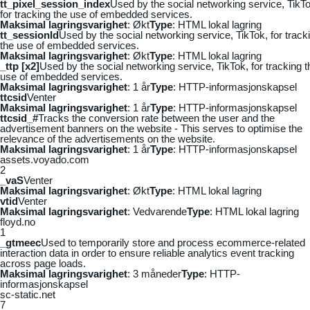
tt_pixel_session_index
Used by the social networking service, TikTo
for tracking the use of embedded services.
Maksimal lagringsvarighet
: Økt
Type
: HTML lokal lagring
tt_sessionId
Used by the social networking service, TikTok, for track
the use of embedded services.
Maksimal lagringsvarighet
: Økt
Type
: HTML lokal lagring
_ttp [x2]
Used by the social networking service, TikTok, for tracking t
use of embedded services.
Maksimal lagringsvarighet
: 1 år
Type
: HTTP-informasjonskapsel
ttcsid
Venter
Maksimal lagringsvarighet
: 1 år
Type
: HTTP-informasjonskapsel
ttcsid_#
Tracks the conversion rate between the user and the
advertisement banners on the website - This serves to optimise the
relevance of the advertisements on the website.
Maksimal lagringsvarighet
: 1 år
Type
: HTTP-informasjonskapsel
assets.voyado.com
2
_vaS
Venter
Maksimal lagringsvarighet
: Økt
Type
: HTML lokal lagring
vtid
Venter
Maksimal lagringsvarighet
: Vedvarende
Type
: HTML lokal lagring
floyd.no
1
_gtmeec
Used to temporarily store and process ecommerce-related
interaction data in order to ensure reliable analytics event tracking
across page loads.
Maksimal lagringsvarighet
: 3 måneder
Type
: HTTP-
informasjonskapsel
sc-static.net
7