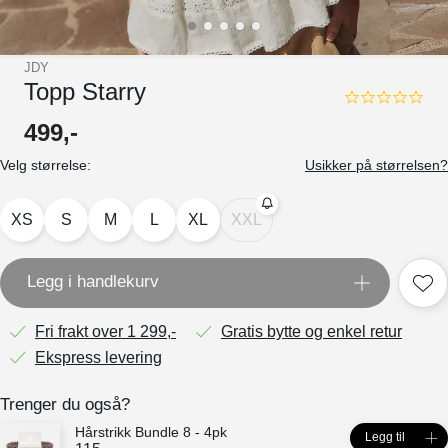
JDY
Topp Starry
0.0
star
499
,-
rating
Velg størrelse:
Usikker på størrelsen?
XS
S
M
L
XL
XXL
Legg i handlekurv
Fri frakt over 1 299,-
Gratis bytte og enkel retur
Ekspress levering
Trenger du også?
Hårstrikk Bundle 8 - 4pk
Legg til