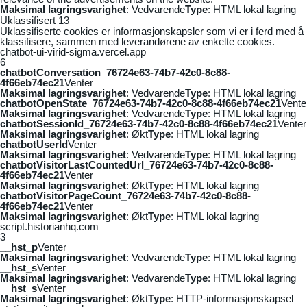
Maksimal lagringsvarighet
: Vedvarende
Type
: HTML lokal lagring
Uklassifisert
13
Uklassifiserte cookies er informasjonskapsler som vi er i ferd med å
klassifisere, sammen med leverandørene av enkelte cookies.
chatbot-ui-virid-sigma.vercel.app
6
chatbotConversation_76724e63-74b7-42c0-8c88-
4f66eb74ec21
Venter
Maksimal lagringsvarighet
: Vedvarende
Type
: HTML lokal lagring
chatbotOpenState_76724e63-74b7-42c0-8c88-4f66eb74ec21
Vente
Maksimal lagringsvarighet
: Vedvarende
Type
: HTML lokal lagring
chatbotSessionId_76724e63-74b7-42c0-8c88-4f66eb74ec21
Venter
Maksimal lagringsvarighet
: Økt
Type
: HTML lokal lagring
chatbotUserId
Venter
Maksimal lagringsvarighet
: Vedvarende
Type
: HTML lokal lagring
chatbotVisitorLastCountedUrl_76724e63-74b7-42c0-8c88-
4f66eb74ec21
Venter
Maksimal lagringsvarighet
: Økt
Type
: HTML lokal lagring
chatbotVisitorPageCount_76724e63-74b7-42c0-8c88-
4f66eb74ec21
Venter
Maksimal lagringsvarighet
: Økt
Type
: HTML lokal lagring
script.historianhq.com
3
__hst_p
Venter
Maksimal lagringsvarighet
: Vedvarende
Type
: HTML lokal lagring
__hst_s
Venter
Maksimal lagringsvarighet
: Vedvarende
Type
: HTML lokal lagring
__hst_s
Venter
Maksimal lagringsvarighet
: Økt
Type
: HTTP-informasjonskapsel