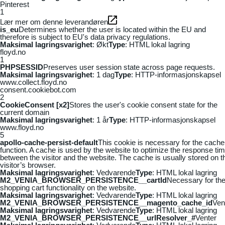
Pinterest
1
Lær mer om denne leverandøren
is_eu
Determines whether the user is located within the EU and
therefore is subject to EU's data privacy regulations.
Maksimal lagringsvarighet
: Økt
Type
: HTML lokal lagring
floyd.no
1
PHPSESSID
Preserves user session state across page requests.
Maksimal lagringsvarighet
: 1 dag
Type
: HTTP-informasjonskapsel
www.collect.floyd.no
consent.cookiebot.com
2
CookieConsent [x2]
Stores the user's cookie consent state for the
current domain
Maksimal lagringsvarighet
: 1 år
Type
: HTTP-informasjonskapsel
www.floyd.no
5
apollo-cache-persist-default
This cookie is necessary for the cache
function. A cache is used by the website to optimize the response ti
between the visitor and the website. The cache is usually stored on t
visitor’s browser.
Maksimal lagringsvarighet
: Vedvarende
Type
: HTML lokal lagring
M2_VENIA_BROWSER_PERSISTENCE__cartId
Necessary for th
shopping cart functionality on the website.
Maksimal lagringsvarighet
: Vedvarende
Type
: HTML lokal lagring
M2_VENIA_BROWSER_PERSISTENCE__magento_cache_id
Ven
Maksimal lagringsvarighet
: Vedvarende
Type
: HTML lokal lagring
M2_VENIA_BROWSER_PERSISTENCE__urlResolver_#
Venter