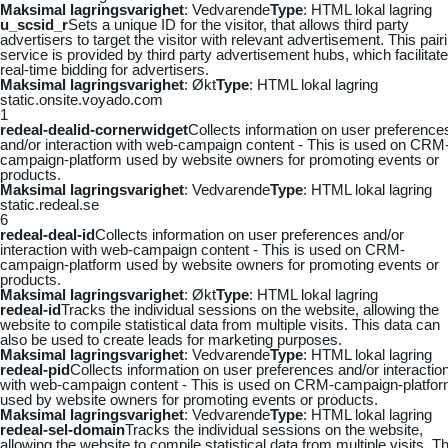
Maksimal lagringsvarighet
: Vedvarende
Type
: HTML lokal lagring
u_scsid_r
Sets a unique ID for the visitor, that allows third party
advertisers to target the visitor with relevant advertisement. This pair
service is provided by third party advertisement hubs, which facilitat
real-time bidding for advertisers.
Maksimal lagringsvarighet
: Økt
Type
: HTML lokal lagring
static.onsite.voyado.com
1
redeal-dealid-cornerwidget
Collects information on user preference
and/or interaction with web-campaign content - This is used on CRM
campaign-platform used by website owners for promoting events or
products.
Maksimal lagringsvarighet
: Vedvarende
Type
: HTML lokal lagring
static.redeal.se
6
redeal-deal-id
Collects information on user preferences and/or
interaction with web-campaign content - This is used on CRM-
campaign-platform used by website owners for promoting events or
products.
Maksimal lagringsvarighet
: Økt
Type
: HTML lokal lagring
redeal-id
Tracks the individual sessions on the website, allowing the
website to compile statistical data from multiple visits. This data can
also be used to create leads for marketing purposes.
Maksimal lagringsvarighet
: Vedvarende
Type
: HTML lokal lagring
redeal-pid
Collects information on user preferences and/or interactio
with web-campaign content - This is used on CRM-campaign-platfo
used by website owners for promoting events or products.
Maksimal lagringsvarighet
: Vedvarende
Type
: HTML lokal lagring
redeal-sel-domain
Tracks the individual sessions on the website,
allowing the website to compile statistical data from multiple visits. Th