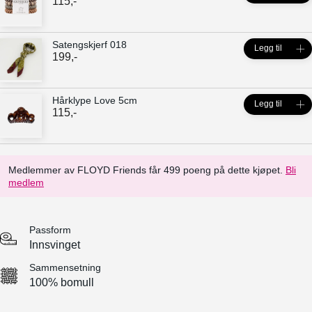
115
,-
Satengskjerf 018
Legg til
199
,-
Hårklype Love 5cm
Legg til
115
,-
Medlemmer av FLOYD Friends får 499 poeng på dette kjøpet.
Bli
medlem
Passform
Innsvinget
Sammensetning
100% bomull