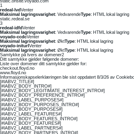
static.onsite.voyado.com
1
redeal-lvd
Venter
Maksimal lagringsvarighet
: Vedvarende
Type
: HTML lokal lagring
static.redeal.se
3
redeal-idfd
Venter
Maksimal lagringsvarighet
: Vedvarende
Type
: HTML lokal lagring
voyado-ccdc
Venter
Maksimal lagringsvarighet
: Økt
Type
: HTML lokal lagring
voyado-initurl
Venter
Maksimal lagringsvarighet
: Økt
Type
: HTML lokal lagring
Samtykke på tvers av domener
2
Ditt samtykke gjelder følgende domener:
Liste over domener ditt samtykke gjelder for:
checkout.floyd.no
www.floyd.no
Informasjonskapselerklæringen ble sist oppdatert 8/3/26 av
Cookiebo
[#IABV2_TITLE#]
[#IABV2_BODY_INTRO#]
[#IABV2_BODY_LEGITIMATE_INTEREST_INTRO#]
[#IABV2_BODY_PREFERENCE_INTRO#]
[#IABV2_LABEL_PURPOSES#]
[#IABV2_BODY_PURPOSES_INTRO#]
[#IABV2_BODY_PURPOSES#]
[#IABV2_LABEL_FEATURES#]
[#IABV2_BODY_FEATURES_INTRO#]
[#IABV2_BODY_FEATURES#]
[#IABV2_LABEL_PARTNERS#]
[#IABV2_BODY_PARTNERS_INTRO#]