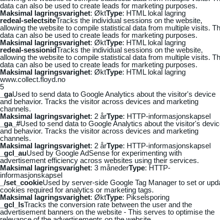
data can also be used to create leads for marketing purposes.
Maksimal lagringsvarighet
: Økt
Type
: HTML lokal lagring
redeal-selectsite
Tracks the individual sessions on the website,
allowing the website to compile statistical data from multiple visits. Th
data can also be used to create leads for marketing purposes.
Maksimal lagringsvarighet
: Økt
Type
: HTML lokal lagring
redeal-sessionid
Tracks the individual sessions on the website,
allowing the website to compile statistical data from multiple visits. Th
data can also be used to create leads for marketing purposes.
Maksimal lagringsvarighet
: Økt
Type
: HTML lokal lagring
www.collect.floyd.no
5
_ga
Used to send data to Google Analytics about the visitor's device
and behavior. Tracks the visitor across devices and marketing
channels.
Maksimal lagringsvarighet
: 2 år
Type
: HTTP-informasjonskapsel
_ga_#
Used to send data to Google Analytics about the visitor's devi
and behavior. Tracks the visitor across devices and marketing
channels.
Maksimal lagringsvarighet
: 2 år
Type
: HTTP-informasjonskapsel
_gcl_au
Used by Google AdSense for experimenting with
advertisement efficiency across websites using their services.
Maksimal lagringsvarighet
: 3 måneder
Type
: HTTP-
informasjonskapsel
_/set_cookie
Used by server-side Google Tag Manager to set or upd
cookies required for analytics or marketing tags.
Maksimal lagringsvarighet
: Økt
Type
: Pikselsporing
_gcl_ls
Tracks the conversion rate between the user and the
advertisement banners on the website - This serves to optimise the
relevance of the advertisements on the website.