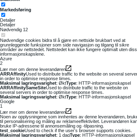
Markedsføring
Detaljer
Detaljer
Nødvendig
12
Nødvendige cookies bidra til å gjøre en nettside brukbart ved at
grunnleggende funksjoner som side navigasjon og tilgang til sikre
områder av nettstedet. Nettstedet kan ikke fungere optimalt uten dis
informasjonskapslene.
Azure
2
Lær mer om denne leverandøren
ARRAffinity
Used to distribute traffic to the website on several serve
in order to optimise response times.
Maksimal lagringsvarighet
: Økt
Type
: HTTP-informasjonskapsel
ARRAffinitySameSite
Used to distribute traffic to the website on
several servers in order to optimise response times.
Maksimal lagringsvarighet
: Økt
Type
: HTTP-informasjonskapsel
Google
1
Lær mer om denne leverandøren
Noen av opplysningene som innhentes av denne leverandøren, bruk
til personalisering og måling av reklameeffektivitet. Leverandøren ka
bruke IP-adressene til annonsemåling og -tilpasning.
test_cookie
Used to check if the user's browser supports cookies.
Maksimal lagringsvarighet
: 1 dag
Type
: HTTP-informasjonskapsel