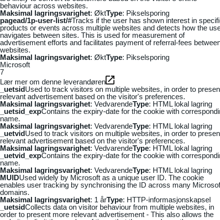
behaviour across websites.
Maksimal lagringsvarighet
: Økt
Type
: Pikselsporing
pagead/1p-user-list/#
Tracks if the user has shown interest in specif
products or events across multiple websites and detects how the us
navigates between sites. This is used for measurement of
advertisement efforts and facilitates payment of referral-fees betwee
websites.
Maksimal lagringsvarighet
: Økt
Type
: Pikselsporing
Microsoft
7
Lær mer om denne leverandøren
_uetsid
Used to track visitors on multiple websites, in order to presen
relevant advertisement based on the visitor's preferences.
Maksimal lagringsvarighet
: Vedvarende
Type
: HTML lokal lagring
_uetsid_exp
Contains the expiry-date for the cookie with correspond
name.
Maksimal lagringsvarighet
: Vedvarende
Type
: HTML lokal lagring
_uetvid
Used to track visitors on multiple websites, in order to presen
relevant advertisement based on the visitor's preferences.
Maksimal lagringsvarighet
: Vedvarende
Type
: HTML lokal lagring
_uetvid_exp
Contains the expiry-date for the cookie with correspond
name.
Maksimal lagringsvarighet
: Vedvarende
Type
: HTML lokal lagring
MUID
Used widely by Microsoft as a unique user ID. The cookie
enables user tracking by synchronising the ID across many Microsof
domains.
Maksimal lagringsvarighet
: 1 år
Type
: HTTP-informasjonskapsel
_uetsid
Collects data on visitor behaviour from multiple websites, in
order to present more relevant advertisement - This also allows the