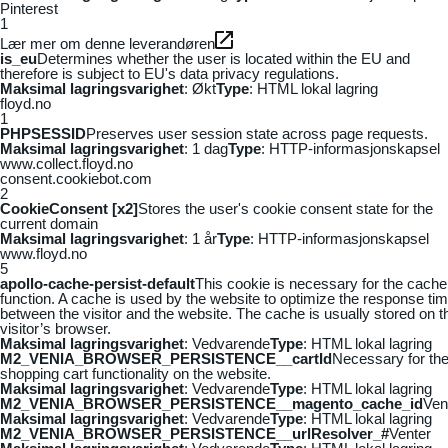
Pinterest
1
Lær mer om denne leverandøren
is_eu
Determines whether the user is located within the EU and
therefore is subject to EU's data privacy regulations.
Maksimal lagringsvarighet
: Økt
Type
: HTML lokal lagring
floyd.no
1
PHPSESSID
Preserves user session state across page requests.
Maksimal lagringsvarighet
: 1 dag
Type
: HTTP-informasjonskapsel
www.collect.floyd.no
consent.cookiebot.com
2
CookieConsent [x2]
Stores the user's cookie consent state for the
current domain
Maksimal lagringsvarighet
: 1 år
Type
: HTTP-informasjonskapsel
www.floyd.no
5
apollo-cache-persist-default
This cookie is necessary for the cache
function. A cache is used by the website to optimize the response ti
between the visitor and the website. The cache is usually stored on t
visitor’s browser.
Maksimal lagringsvarighet
: Vedvarende
Type
: HTML lokal lagring
M2_VENIA_BROWSER_PERSISTENCE__cartId
Necessary for th
shopping cart functionality on the website.
Maksimal lagringsvarighet
: Vedvarende
Type
: HTML lokal lagring
M2_VENIA_BROWSER_PERSISTENCE__magento_cache_id
Ven
Maksimal lagringsvarighet
: Vedvarende
Type
: HTML lokal lagring
M2_VENIA_BROWSER_PERSISTENCE__urlResolver_#
Venter