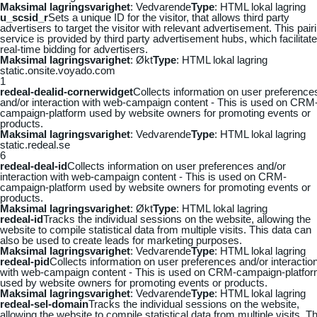
Maksimal lagringsvarighet
: Vedvarende
Type
: HTML lokal lagring
u_scsid_r
Sets a unique ID for the visitor, that allows third party
advertisers to target the visitor with relevant advertisement. This pair
service is provided by third party advertisement hubs, which facilitat
real-time bidding for advertisers.
Maksimal lagringsvarighet
: Økt
Type
: HTML lokal lagring
static.onsite.voyado.com
1
redeal-dealid-cornerwidget
Collects information on user preference
and/or interaction with web-campaign content - This is used on CRM
campaign-platform used by website owners for promoting events or
products.
Maksimal lagringsvarighet
: Vedvarende
Type
: HTML lokal lagring
static.redeal.se
6
redeal-deal-id
Collects information on user preferences and/or
interaction with web-campaign content - This is used on CRM-
campaign-platform used by website owners for promoting events or
products.
Maksimal lagringsvarighet
: Økt
Type
: HTML lokal lagring
redeal-id
Tracks the individual sessions on the website, allowing the
website to compile statistical data from multiple visits. This data can
also be used to create leads for marketing purposes.
Maksimal lagringsvarighet
: Vedvarende
Type
: HTML lokal lagring
redeal-pid
Collects information on user preferences and/or interactio
with web-campaign content - This is used on CRM-campaign-platfo
used by website owners for promoting events or products.
Maksimal lagringsvarighet
: Vedvarende
Type
: HTML lokal lagring
redeal-sel-domain
Tracks the individual sessions on the website,
allowing the website to compile statistical data from multiple visits. Th