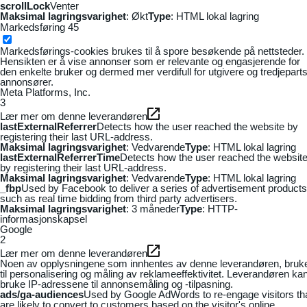
scrollLock
Venter
Maksimal lagringsvarighet
: Økt
Type
: HTML lokal lagring
Markedsføring
45
Markedsførings-cookies brukes til å spore besøkende på nettsteder.
Hensikten er å vise annonser som er relevante og engasjerende for
den enkelte bruker og dermed mer verdifull for utgivere og tredjepart
annonsører.
Meta Platforms, Inc.
3
Lær mer om denne leverandøren
lastExternalReferrer
Detects how the user reached the website by
registering their last URL-address.
Maksimal lagringsvarighet
: Vedvarende
Type
: HTML lokal lagring
lastExternalReferrerTime
Detects how the user reached the websit
by registering their last URL-address.
Maksimal lagringsvarighet
: Vedvarende
Type
: HTML lokal lagring
_fbp
Used by Facebook to deliver a series of advertisement products
such as real time bidding from third party advertisers.
Maksimal lagringsvarighet
: 3 måneder
Type
: HTTP-
informasjonskapsel
Google
2
Lær mer om denne leverandøren
Noen av opplysningene som innhentes av denne leverandøren, bruk
til personalisering og måling av reklameeffektivitet. Leverandøren ka
bruke IP-adressene til annonsemåling og -tilpasning.
ads/ga-audiences
Used by Google AdWords to re-engage visitors th
are likely to convert to customers based on the visitor's online