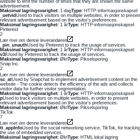
website to limit the number of times that they are shown the same
advertisement.
Maksimal lagringsvarighet
: 1 dag
Type
: HTTP-informasjonskapsel
_uetvid
Used to track visitors on multiple websites, in order to presen
relevant advertisement based on the visitor's preferences.
Maksimal lagringsvarighet
: 1 år
Type
: HTTP-informasjonskapsel
Pinterest
2
Lær mer om denne leverandøren
_pin_unauth
Used by Pinterest to track the usage of services.
Maksimal lagringsvarighet
: 1 år
Type
: HTTP-informasjonskapsel
v3/
Used by Pinterest to track the usage of services.
Maksimal lagringsvarighet
: Økt
Type
: Pikselsporing
Snap Inc.
2
Lær mer om denne leverandøren
sc_at
Used by Snapchat to implement advertisement content on the
website - The cookie detects the efficiency of the ads and collects
visitor data for further visitor segmentation.
Maksimal lagringsvarighet
: 1 år
Type
: HTTP-informasjonskapsel
p
Used to track visitors on multiple websites, in order to present
relevant advertisement based on the visitor's preferences.
Maksimal lagringsvarighet
: Økt
Type
: Pikselsporing
TikTok
7
Lær mer om denne leverandøren
tt_appInfo
Used by the social networking service, TikTok, for trackin
the use of embedded services.
Maksimal lagringsvarighet
: Økt
Type
: HTML lokal lagring