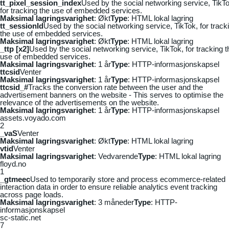
tt_pixel_session_index
Used by the social networking service, TikTo
for tracking the use of embedded services.
Maksimal lagringsvarighet
: Økt
Type
: HTML lokal lagring
tt_sessionId
Used by the social networking service, TikTok, for track
the use of embedded services.
Maksimal lagringsvarighet
: Økt
Type
: HTML lokal lagring
_ttp [x2]
Used by the social networking service, TikTok, for tracking t
use of embedded services.
Maksimal lagringsvarighet
: 1 år
Type
: HTTP-informasjonskapsel
ttcsid
Venter
Maksimal lagringsvarighet
: 1 år
Type
: HTTP-informasjonskapsel
ttcsid_#
Tracks the conversion rate between the user and the
advertisement banners on the website - This serves to optimise the
relevance of the advertisements on the website.
Maksimal lagringsvarighet
: 1 år
Type
: HTTP-informasjonskapsel
assets.voyado.com
2
_vaS
Venter
Maksimal lagringsvarighet
: Økt
Type
: HTML lokal lagring
vtid
Venter
Maksimal lagringsvarighet
: Vedvarende
Type
: HTML lokal lagring
floyd.no
1
_gtmeec
Used to temporarily store and process ecommerce-related
interaction data in order to ensure reliable analytics event tracking
across page loads.
Maksimal lagringsvarighet
: 3 måneder
Type
: HTTP-
informasjonskapsel
sc-static.net
7