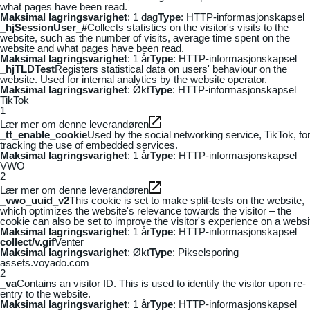
what pages have been read.
Maksimal lagringsvarighet
: 1 dag
Type
: HTTP-informasjonskapsel
_hjSessionUser_#
Collects statistics on the visitor's visits to the
website, such as the number of visits, average time spent on the
website and what pages have been read.
Maksimal lagringsvarighet
: 1 år
Type
: HTTP-informasjonskapsel
_hjTLDTest
Registers statistical data on users' behaviour on the
website. Used for internal analytics by the website operator.
Maksimal lagringsvarighet
: Økt
Type
: HTTP-informasjonskapsel
TikTok
1
Lær mer om denne leverandøren
_tt_enable_cookie
Used by the social networking service, TikTok, fo
tracking the use of embedded services.
Maksimal lagringsvarighet
: 1 år
Type
: HTTP-informasjonskapsel
VWO
2
Lær mer om denne leverandøren
_vwo_uuid_v2
This cookie is set to make split-tests on the website,
which optimizes the website's relevance towards the visitor – the
cookie can also be set to improve the visitor's experience on a websi
Maksimal lagringsvarighet
: 1 år
Type
: HTTP-informasjonskapsel
collect/v.gif
Venter
Maksimal lagringsvarighet
: Økt
Type
: Pikselsporing
assets.voyado.com
2
_va
Contains an visitor ID. This is used to identify the visitor upon re-
entry to the website.
Maksimal lagringsvarighet
: 1 år
Type
: HTTP-informasjonskapsel