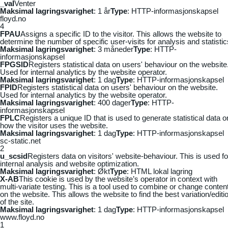
_vaI
Venter
Maksimal lagringsvarighet
: 1 år
Type
: HTTP-informasjonskapsel
floyd.no
4
FPAU
Assigns a specific ID to the visitor. This allows the website to
determine the number of specific user-visits for analysis and statistic
Maksimal lagringsvarighet
: 3 måneder
Type
: HTTP-
informasjonskapsel
FPGSID
Registers statistical data on users' behaviour on the website
Used for internal analytics by the website operator.
Maksimal lagringsvarighet
: 1 dag
Type
: HTTP-informasjonskapsel
FPID
Registers statistical data on users' behaviour on the website.
Used for internal analytics by the website operator.
Maksimal lagringsvarighet
: 400 dager
Type
: HTTP-
informasjonskapsel
FPLC
Registers a unique ID that is used to generate statistical data o
how the visitor uses the website.
Maksimal lagringsvarighet
: 1 dag
Type
: HTTP-informasjonskapsel
sc-static.net
2
u_scsid
Registers data on visitors' website-behaviour. This is used fo
internal analysis and website optimization.
Maksimal lagringsvarighet
: Økt
Type
: HTML lokal lagring
X-AB
This cookie is used by the website’s operator in context with
multi-variate testing. This is a tool used to combine or change conten
on the website. This allows the website to find the best variation/editi
of the site.
Maksimal lagringsvarighet
: 1 dag
Type
: HTTP-informasjonskapsel
www.floyd.no
1