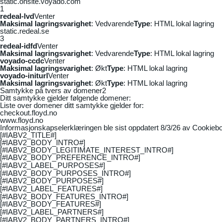
static.onsite.voyado.com
1
redeal-lvd
Venter
Maksimal lagringsvarighet
: Vedvarende
Type
: HTML lokal lagring
static.redeal.se
3
redeal-idfd
Venter
Maksimal lagringsvarighet
: Vedvarende
Type
: HTML lokal lagring
voyado-ccdc
Venter
Maksimal lagringsvarighet
: Økt
Type
: HTML lokal lagring
voyado-initurl
Venter
Maksimal lagringsvarighet
: Økt
Type
: HTML lokal lagring
Samtykke på tvers av domener
2
Ditt samtykke gjelder følgende domener:
Liste over domener ditt samtykke gjelder for:
checkout.floyd.no
www.floyd.no
Informasjonskapselerklæringen ble sist oppdatert 8/3/26 av
Cookiebo
[#IABV2_TITLE#]
[#IABV2_BODY_INTRO#]
[#IABV2_BODY_LEGITIMATE_INTEREST_INTRO#]
[#IABV2_BODY_PREFERENCE_INTRO#]
[#IABV2_LABEL_PURPOSES#]
[#IABV2_BODY_PURPOSES_INTRO#]
[#IABV2_BODY_PURPOSES#]
[#IABV2_LABEL_FEATURES#]
[#IABV2_BODY_FEATURES_INTRO#]
[#IABV2_BODY_FEATURES#]
[#IABV2_LABEL_PARTNERS#]
[#IABV2_BODY_PARTNERS_INTRO#]