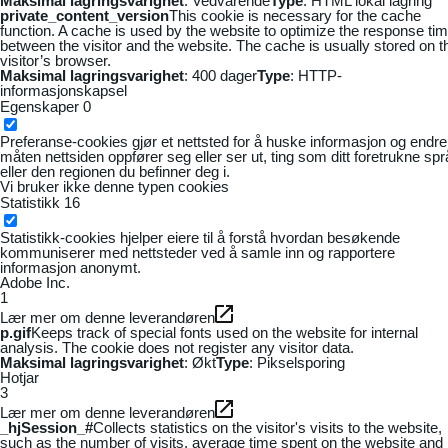
Maksimal lagringsvarighet
: Vedvarende
Type
: HTML lokal lagring
private_content_version
This cookie is necessary for the cache
function. A cache is used by the website to optimize the response ti
between the visitor and the website. The cache is usually stored on t
visitor’s browser.
Maksimal lagringsvarighet
: 400 dager
Type
: HTTP-
informasjonskapsel
Egenskaper
0
Preferanse-cookies gjør et nettsted for å huske informasjon og endre
måten nettsiden oppfører seg eller ser ut, ting som ditt foretrukne sp
eller den regionen du befinner deg i.
Vi bruker ikke denne typen cookies
Statistikk
16
Statistikk-cookies hjelper eiere til å forstå hvordan besøkende
kommuniserer med nettsteder ved å samle inn og rapportere
informasjon anonymt.
Adobe Inc.
1
Lær mer om denne leverandøren
p.gif
Keeps track of special fonts used on the website for internal
analysis. The cookie does not register any visitor data.
Maksimal lagringsvarighet
: Økt
Type
: Pikselsporing
Hotjar
3
Lær mer om denne leverandøren
_hjSession_#
Collects statistics on the visitor's visits to the website,
such as the number of visits, average time spent on the website and