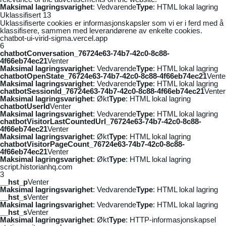
Maksimal lagringsvarighet
: Vedvarende
Type
: HTML lokal lagring
Uklassifisert
13
Uklassifiserte cookies er informasjonskapsler som vi er i ferd med å
klassifisere, sammen med leverandørene av enkelte cookies.
chatbot-ui-virid-sigma.vercel.app
6
chatbotConversation_76724e63-74b7-42c0-8c88-
4f66eb74ec21
Venter
Maksimal lagringsvarighet
: Vedvarende
Type
: HTML lokal lagring
chatbotOpenState_76724e63-74b7-42c0-8c88-4f66eb74ec21
Vente
Maksimal lagringsvarighet
: Vedvarende
Type
: HTML lokal lagring
chatbotSessionId_76724e63-74b7-42c0-8c88-4f66eb74ec21
Venter
Maksimal lagringsvarighet
: Økt
Type
: HTML lokal lagring
chatbotUserId
Venter
Maksimal lagringsvarighet
: Vedvarende
Type
: HTML lokal lagring
chatbotVisitorLastCountedUrl_76724e63-74b7-42c0-8c88-
4f66eb74ec21
Venter
Maksimal lagringsvarighet
: Økt
Type
: HTML lokal lagring
chatbotVisitorPageCount_76724e63-74b7-42c0-8c88-
4f66eb74ec21
Venter
Maksimal lagringsvarighet
: Økt
Type
: HTML lokal lagring
script.historianhq.com
3
__hst_p
Venter
Maksimal lagringsvarighet
: Vedvarende
Type
: HTML lokal lagring
__hst_s
Venter
Maksimal lagringsvarighet
: Vedvarende
Type
: HTML lokal lagring
__hst_s
Venter
Maksimal lagringsvarighet
: Økt
Type
: HTTP-informasjonskapsel