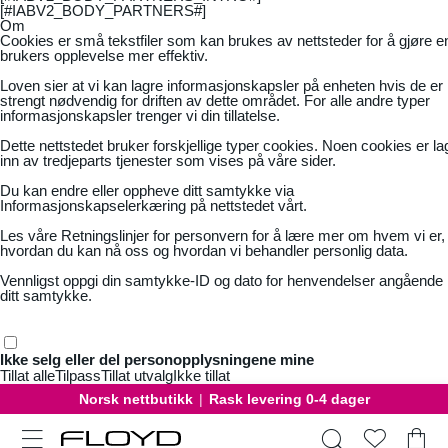
[#IABV2_BODY_PARTNERS#]
Om
Cookies er små tekstfiler som kan brukes av nettsteder for å gjøre e
brukers opplevelse mer effektiv.
Loven sier at vi kan lagre informasjonskapsler på enheten hvis de er
strengt nødvendig for driften av dette området. For alle andre typer
informasjonskapsler trenger vi din tillatelse.
Dette nettstedet bruker forskjellige typer cookies. Noen cookies er la
inn av tredjeparts tjenester som vises på våre sider.
Du kan endre eller oppheve ditt samtykke via
Informasjonskapselerkæring på nettstedet vårt.
Les våre
Retningslinjer for personvern
for å lære mer om hvem vi er,
hvordan du kan nå oss og hvordan vi behandler personlig data.
Vennligst oppgi din samtykke-ID og dato for henvendelser angående
ditt samtykke.
Ikke selg eller del personopplysningene mine
Tillat alle
Tilpass
Tillat utvalg
Ikke tillat
Norsk nettbutikk
|
Rask levering 0-4 dager