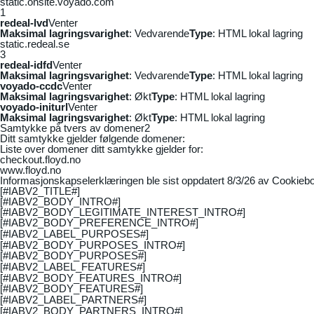
static.onsite.voyado.com
1
redeal-lvd
Venter
Maksimal lagringsvarighet
: Vedvarende
Type
: HTML lokal lagring
static.redeal.se
3
redeal-idfd
Venter
Maksimal lagringsvarighet
: Vedvarende
Type
: HTML lokal lagring
voyado-ccdc
Venter
Maksimal lagringsvarighet
: Økt
Type
: HTML lokal lagring
voyado-initurl
Venter
Maksimal lagringsvarighet
: Økt
Type
: HTML lokal lagring
Samtykke på tvers av domener
2
Ditt samtykke gjelder følgende domener:
Liste over domener ditt samtykke gjelder for:
checkout.floyd.no
www.floyd.no
Informasjonskapselerklæringen ble sist oppdatert 8/3/26 av
Cookiebo
[#IABV2_TITLE#]
[#IABV2_BODY_INTRO#]
[#IABV2_BODY_LEGITIMATE_INTEREST_INTRO#]
[#IABV2_BODY_PREFERENCE_INTRO#]
[#IABV2_LABEL_PURPOSES#]
[#IABV2_BODY_PURPOSES_INTRO#]
[#IABV2_BODY_PURPOSES#]
[#IABV2_LABEL_FEATURES#]
[#IABV2_BODY_FEATURES_INTRO#]
[#IABV2_BODY_FEATURES#]
[#IABV2_LABEL_PARTNERS#]
[#IABV2_BODY_PARTNERS_INTRO#]