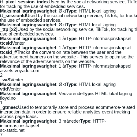
tt_pixel_session_index
Used by the social networking service, TikTo
for tracking the use of embedded services.
Maksimal lagringsvarighet
: Økt
Type
: HTML lokal lagring
tt_sessionId
Used by the social networking service, TikTok, for track
the use of embedded services.
Maksimal lagringsvarighet
: Økt
Type
: HTML lokal lagring
_ttp [x2]
Used by the social networking service, TikTok, for tracking t
use of embedded services.
Maksimal lagringsvarighet
: 1 år
Type
: HTTP-informasjonskapsel
ttcsid
Venter
Maksimal lagringsvarighet
: 1 år
Type
: HTTP-informasjonskapsel
ttcsid_#
Tracks the conversion rate between the user and the
advertisement banners on the website - This serves to optimise the
relevance of the advertisements on the website.
Maksimal lagringsvarighet
: 1 år
Type
: HTTP-informasjonskapsel
assets.voyado.com
2
_vaS
Venter
Maksimal lagringsvarighet
: Økt
Type
: HTML lokal lagring
vtid
Venter
Maksimal lagringsvarighet
: Vedvarende
Type
: HTML lokal lagring
floyd.no
1
_gtmeec
Used to temporarily store and process ecommerce-related
interaction data in order to ensure reliable analytics event tracking
across page loads.
Maksimal lagringsvarighet
: 3 måneder
Type
: HTTP-
informasjonskapsel
sc-static.net
7