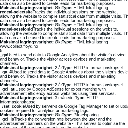
data can also be used to create leads for marketing purposes.
Maksimal lagringsvarighet
: Økt
Type
: HTML lokal lagring
redeal-selectsite
Tracks the individual sessions on the website,
allowing the website to compile statistical data from multiple visits. Th
data can also be used to create leads for marketing purposes.
Maksimal lagringsvarighet
: Økt
Type
: HTML lokal lagring
redeal-sessionid
Tracks the individual sessions on the website,
allowing the website to compile statistical data from multiple visits. Th
data can also be used to create leads for marketing purposes.
Maksimal lagringsvarighet
: Økt
Type
: HTML lokal lagring
www.collect.floyd.no
5
_ga
Used to send data to Google Analytics about the visitor's device
and behavior. Tracks the visitor across devices and marketing
channels.
Maksimal lagringsvarighet
: 2 år
Type
: HTTP-informasjonskapsel
_ga_#
Used to send data to Google Analytics about the visitor's devi
and behavior. Tracks the visitor across devices and marketing
channels.
Maksimal lagringsvarighet
: 2 år
Type
: HTTP-informasjonskapsel
_gcl_au
Used by Google AdSense for experimenting with
advertisement efficiency across websites using their services.
Maksimal lagringsvarighet
: 3 måneder
Type
: HTTP-
informasjonskapsel
_/set_cookie
Used by server-side Google Tag Manager to set or upd
cookies required for analytics or marketing tags.
Maksimal lagringsvarighet
: Økt
Type
: Pikselsporing
_gcl_ls
Tracks the conversion rate between the user and the
advertisement banners on the website - This serves to optimise the
relevance of the advertisements on the website.