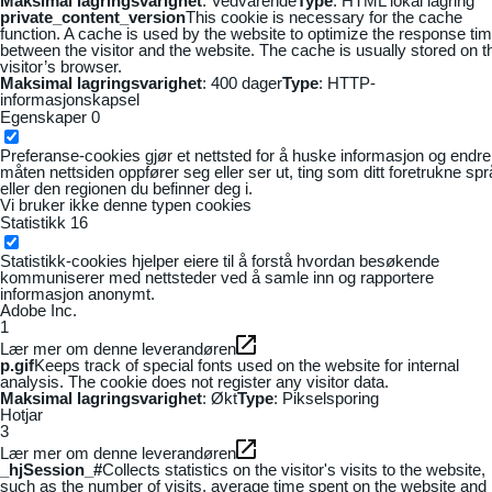
Maksimal lagringsvarighet
: Vedvarende
Type
: HTML lokal lagring
private_content_version
This cookie is necessary for the cache
function. A cache is used by the website to optimize the response ti
between the visitor and the website. The cache is usually stored on t
visitor’s browser.
Maksimal lagringsvarighet
: 400 dager
Type
: HTTP-
informasjonskapsel
Egenskaper
0
Preferanse-cookies gjør et nettsted for å huske informasjon og endre
måten nettsiden oppfører seg eller ser ut, ting som ditt foretrukne sp
eller den regionen du befinner deg i.
Vi bruker ikke denne typen cookies
Statistikk
16
Statistikk-cookies hjelper eiere til å forstå hvordan besøkende
kommuniserer med nettsteder ved å samle inn og rapportere
informasjon anonymt.
Adobe Inc.
1
Lær mer om denne leverandøren
p.gif
Keeps track of special fonts used on the website for internal
analysis. The cookie does not register any visitor data.
Maksimal lagringsvarighet
: Økt
Type
: Pikselsporing
Hotjar
3
Lær mer om denne leverandøren
_hjSession_#
Collects statistics on the visitor's visits to the website,
such as the number of visits, average time spent on the website and