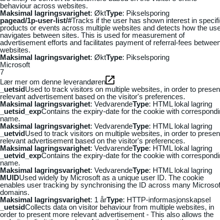
behaviour across websites.
Maksimal lagringsvarighet
: Økt
Type
: Pikselsporing
pagead/1p-user-list/#
Tracks if the user has shown interest in specif
products or events across multiple websites and detects how the us
navigates between sites. This is used for measurement of
advertisement efforts and facilitates payment of referral-fees betwee
websites.
Maksimal lagringsvarighet
: Økt
Type
: Pikselsporing
Microsoft
7
Lær mer om denne leverandøren
_uetsid
Used to track visitors on multiple websites, in order to presen
relevant advertisement based on the visitor's preferences.
Maksimal lagringsvarighet
: Vedvarende
Type
: HTML lokal lagring
_uetsid_exp
Contains the expiry-date for the cookie with correspond
name.
Maksimal lagringsvarighet
: Vedvarende
Type
: HTML lokal lagring
_uetvid
Used to track visitors on multiple websites, in order to presen
relevant advertisement based on the visitor's preferences.
Maksimal lagringsvarighet
: Vedvarende
Type
: HTML lokal lagring
_uetvid_exp
Contains the expiry-date for the cookie with correspond
name.
Maksimal lagringsvarighet
: Vedvarende
Type
: HTML lokal lagring
MUID
Used widely by Microsoft as a unique user ID. The cookie
enables user tracking by synchronising the ID across many Microsof
domains.
Maksimal lagringsvarighet
: 1 år
Type
: HTTP-informasjonskapsel
_uetsid
Collects data on visitor behaviour from multiple websites, in
order to present more relevant advertisement - This also allows the