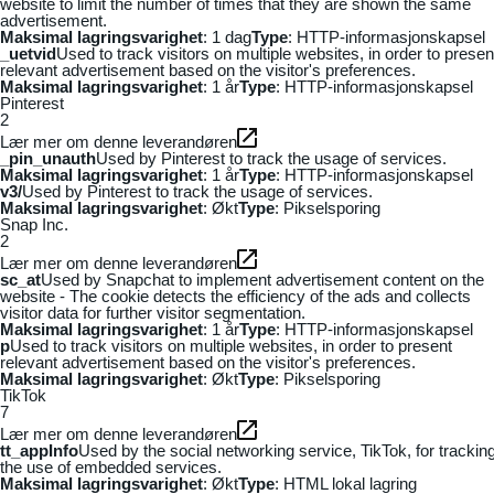
website to limit the number of times that they are shown the same
advertisement.
Maksimal lagringsvarighet
: 1 dag
Type
: HTTP-informasjonskapsel
_uetvid
Used to track visitors on multiple websites, in order to presen
relevant advertisement based on the visitor's preferences.
Maksimal lagringsvarighet
: 1 år
Type
: HTTP-informasjonskapsel
Pinterest
2
Lær mer om denne leverandøren
_pin_unauth
Used by Pinterest to track the usage of services.
Maksimal lagringsvarighet
: 1 år
Type
: HTTP-informasjonskapsel
v3/
Used by Pinterest to track the usage of services.
Maksimal lagringsvarighet
: Økt
Type
: Pikselsporing
Snap Inc.
2
Lær mer om denne leverandøren
sc_at
Used by Snapchat to implement advertisement content on the
website - The cookie detects the efficiency of the ads and collects
visitor data for further visitor segmentation.
Maksimal lagringsvarighet
: 1 år
Type
: HTTP-informasjonskapsel
p
Used to track visitors on multiple websites, in order to present
relevant advertisement based on the visitor's preferences.
Maksimal lagringsvarighet
: Økt
Type
: Pikselsporing
TikTok
7
Lær mer om denne leverandøren
tt_appInfo
Used by the social networking service, TikTok, for trackin
the use of embedded services.
Maksimal lagringsvarighet
: Økt
Type
: HTML lokal lagring