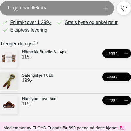
Legg i handlekurv
Fri frakt over 1 299,-
Gratis bytte og enkel retur
Ekspress levering
Trenger du også?
Hårstrikk Bundle 8 - 4pk
Legg til
115
,-
Satengskjerf 018
Legg til
199
,-
Hårklype Love 5cm
Legg til
115
,-
Medlemmer av FLOYD Friends får 899 poeng på dette kjøpet.
Bli