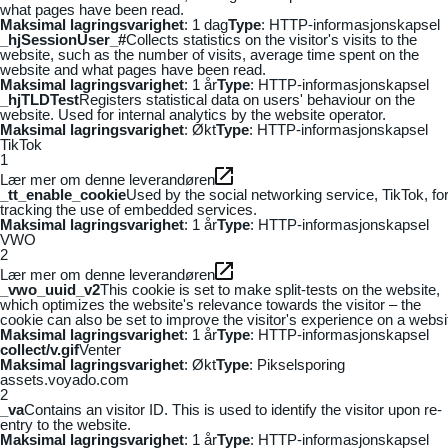
what pages have been read.
Maksimal lagringsvarighet
: 1 dag
Type
: HTTP-informasjonskapsel
_hjSessionUser_#
Collects statistics on the visitor's visits to the
website, such as the number of visits, average time spent on the
website and what pages have been read.
Maksimal lagringsvarighet
: 1 år
Type
: HTTP-informasjonskapsel
_hjTLDTest
Registers statistical data on users' behaviour on the
website. Used for internal analytics by the website operator.
Maksimal lagringsvarighet
: Økt
Type
: HTTP-informasjonskapsel
TikTok
1
Lær mer om denne leverandøren
_tt_enable_cookie
Used by the social networking service, TikTok, fo
tracking the use of embedded services.
Maksimal lagringsvarighet
: 1 år
Type
: HTTP-informasjonskapsel
VWO
2
Lær mer om denne leverandøren
_vwo_uuid_v2
This cookie is set to make split-tests on the website,
which optimizes the website's relevance towards the visitor – the
cookie can also be set to improve the visitor's experience on a websi
Maksimal lagringsvarighet
: 1 år
Type
: HTTP-informasjonskapsel
collect/v.gif
Venter
Maksimal lagringsvarighet
: Økt
Type
: Pikselsporing
assets.voyado.com
2
_va
Contains an visitor ID. This is used to identify the visitor upon re-
entry to the website.
Maksimal lagringsvarighet
: 1 år
Type
: HTTP-informasjonskapsel