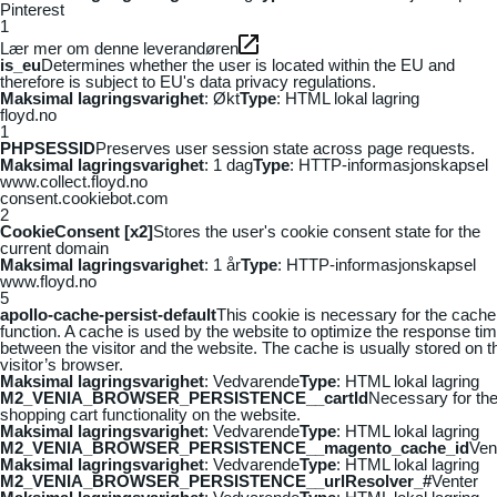
Pinterest
1
Lær mer om denne leverandøren
is_eu
Determines whether the user is located within the EU and
therefore is subject to EU's data privacy regulations.
Maksimal lagringsvarighet
: Økt
Type
: HTML lokal lagring
floyd.no
1
PHPSESSID
Preserves user session state across page requests.
Maksimal lagringsvarighet
: 1 dag
Type
: HTTP-informasjonskapsel
www.collect.floyd.no
consent.cookiebot.com
2
CookieConsent [x2]
Stores the user's cookie consent state for the
current domain
Maksimal lagringsvarighet
: 1 år
Type
: HTTP-informasjonskapsel
www.floyd.no
5
apollo-cache-persist-default
This cookie is necessary for the cache
function. A cache is used by the website to optimize the response ti
between the visitor and the website. The cache is usually stored on t
visitor’s browser.
Maksimal lagringsvarighet
: Vedvarende
Type
: HTML lokal lagring
M2_VENIA_BROWSER_PERSISTENCE__cartId
Necessary for th
shopping cart functionality on the website.
Maksimal lagringsvarighet
: Vedvarende
Type
: HTML lokal lagring
M2_VENIA_BROWSER_PERSISTENCE__magento_cache_id
Ven
Maksimal lagringsvarighet
: Vedvarende
Type
: HTML lokal lagring
M2_VENIA_BROWSER_PERSISTENCE__urlResolver_#
Venter