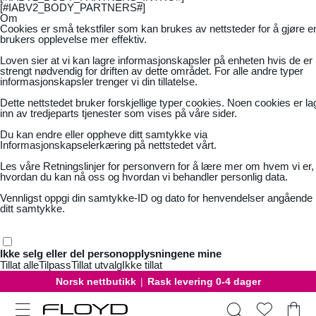
[#IABV2_BODY_PARTNERS#]
Om
Cookies er små tekstfiler som kan brukes av nettsteder for å gjøre e
brukers opplevelse mer effektiv.
Loven sier at vi kan lagre informasjonskapsler på enheten hvis de er
strengt nødvendig for driften av dette området. For alle andre typer
informasjonskapsler trenger vi din tillatelse.
Dette nettstedet bruker forskjellige typer cookies. Noen cookies er la
inn av tredjeparts tjenester som vises på våre sider.
Du kan endre eller oppheve ditt samtykke via
Informasjonskapselerkæring på nettstedet vårt.
Les våre
Retningslinjer for personvern
for å lære mer om hvem vi er,
hvordan du kan nå oss og hvordan vi behandler personlig data.
Vennligst oppgi din samtykke-ID og dato for henvendelser angående
ditt samtykke.
Ikke selg eller del personopplysningene mine
Tillat alle
Tilpass
Tillat utvalg
Ikke tillat
Norsk nettbutikk
|
Rask levering 0-4 dager