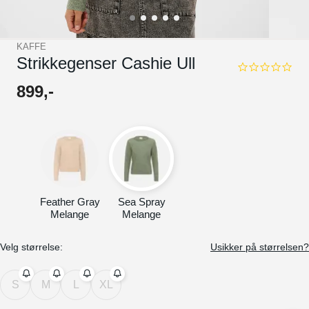
KAFFE
Strikkegenser Cashie Ull
0.0
star
899
,-
rating
Feather Gray
Sea Spray
Melange
Melange
Velg størrelse:
Usikker på størrelsen?
S
M
L
XL