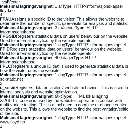
_vaI
Venter
Maksimal lagringsvarighet
: 1 år
Type
: HTTP-informasjonskapsel
floyd.no
4
FPAU
Assigns a specific ID to the visitor. This allows the website to
determine the number of specific user-visits for analysis and statistic
Maksimal lagringsvarighet
: 3 måneder
Type
: HTTP-
informasjonskapsel
FPGSID
Registers statistical data on users' behaviour on the website
Used for internal analytics by the website operator.
Maksimal lagringsvarighet
: 1 dag
Type
: HTTP-informasjonskapsel
FPID
Registers statistical data on users' behaviour on the website.
Used for internal analytics by the website operator.
Maksimal lagringsvarighet
: 400 dager
Type
: HTTP-
informasjonskapsel
FPLC
Registers a unique ID that is used to generate statistical data o
how the visitor uses the website.
Maksimal lagringsvarighet
: 1 dag
Type
: HTTP-informasjonskapsel
sc-static.net
2
u_scsid
Registers data on visitors' website-behaviour. This is used fo
internal analysis and website optimization.
Maksimal lagringsvarighet
: Økt
Type
: HTML lokal lagring
X-AB
This cookie is used by the website’s operator in context with
multi-variate testing. This is a tool used to combine or change conten
on the website. This allows the website to find the best variation/editi
of the site.
Maksimal lagringsvarighet
: 1 dag
Type
: HTTP-informasjonskapsel
www.floyd.no
1