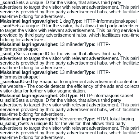
_schn1
Sets a unique ID for the visitor, that allows third party
advertisers to target the visitor with relevant advertisement. This pair
service is provided by third party advertisement hubs, which facilitat
real-time bidding for advertisers.
Maksimal lagringsvarighet
: 1 dag
Type
: HTTP-informasjonskapsel
_scid
Sets a unique ID for the visitor, that allows third party advertise
to target the visitor with relevant advertisement. This pairing service i
provided by third party advertisement hubs, which facilitates real-tim
bidding for advertisers.
Maksimal lagringsvarighet
: 13 måneder
Type
: HTTP-
informasjonskapsel
_scid_r
Sets a unique ID for the visitor, that allows third party
advertisers to target the visitor with relevant advertisement. This pair
service is provided by third party advertisement hubs, which facilitat
real-time bidding for advertisers.
Maksimal lagringsvarighet
: 13 måneder
Type
: HTTP-
informasjonskapsel
_screload
Used by Snapchat to implement advertisement content on
the website - The cookie detects the efficiency of the ads and collect
visitor data for further visitor segmentation.
Maksimal lagringsvarighet
: Økt
Type
: HTTP-informasjonskapsel
u_sclid
Sets a unique ID for the visitor, that allows third party
advertisers to target the visitor with relevant advertisement. This pair
service is provided by third party advertisement hubs, which facilitat
real-time bidding for advertisers.
Maksimal lagringsvarighet
: Vedvarende
Type
: HTML lokal lagring
u_sclid_r
Sets a unique ID for the visitor, that allows third party
advertisers to target the visitor with relevant advertisement. This pair
service is provided by third party advertisement hubs, which facilitat
real-time bidding for advertisers.