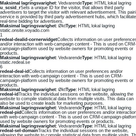
Maksimal lagringsvarighet
: Vedvarende
Type
: HTML lokal lagring
u_scsid_r
Sets a unique ID for the visitor, that allows third party
advertisers to target the visitor with relevant advertisement. This pair
service is provided by third party advertisement hubs, which facilitat
real-time bidding for advertisers.
Maksimal lagringsvarighet
: Økt
Type
: HTML lokal lagring
static.onsite.voyado.com
1
redeal-dealid-cornerwidget
Collects information on user preference
and/or interaction with web-campaign content - This is used on CRM
campaign-platform used by website owners for promoting events or
products.
Maksimal lagringsvarighet
: Vedvarende
Type
: HTML lokal lagring
static.redeal.se
6
redeal-deal-id
Collects information on user preferences and/or
interaction with web-campaign content - This is used on CRM-
campaign-platform used by website owners for promoting events or
products.
Maksimal lagringsvarighet
: Økt
Type
: HTML lokal lagring
redeal-id
Tracks the individual sessions on the website, allowing the
website to compile statistical data from multiple visits. This data can
also be used to create leads for marketing purposes.
Maksimal lagringsvarighet
: Vedvarende
Type
: HTML lokal lagring
redeal-pid
Collects information on user preferences and/or interactio
with web-campaign content - This is used on CRM-campaign-platfo
used by website owners for promoting events or products.
Maksimal lagringsvarighet
: Vedvarende
Type
: HTML lokal lagring
redeal-sel-domain
Tracks the individual sessions on the website,
allowing the website to compile statistical data from multiple visits. Th