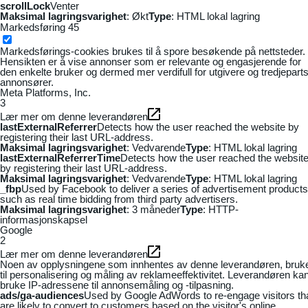
scrollLock
Venter
Maksimal lagringsvarighet
: Økt
Type
: HTML lokal lagring
Markedsføring
45
Markedsførings-cookies brukes til å spore besøkende på nettsteder.
Hensikten er å vise annonser som er relevante og engasjerende for
den enkelte bruker og dermed mer verdifull for utgivere og tredjepart
annonsører.
Meta Platforms, Inc.
3
Lær mer om denne leverandøren
lastExternalReferrer
Detects how the user reached the website by
registering their last URL-address.
Maksimal lagringsvarighet
: Vedvarende
Type
: HTML lokal lagring
lastExternalReferrerTime
Detects how the user reached the websit
by registering their last URL-address.
Maksimal lagringsvarighet
: Vedvarende
Type
: HTML lokal lagring
_fbp
Used by Facebook to deliver a series of advertisement products
such as real time bidding from third party advertisers.
Maksimal lagringsvarighet
: 3 måneder
Type
: HTTP-
informasjonskapsel
Google
2
Lær mer om denne leverandøren
Noen av opplysningene som innhentes av denne leverandøren, bruk
til personalisering og måling av reklameeffektivitet. Leverandøren ka
bruke IP-adressene til annonsemåling og -tilpasning.
ads/ga-audiences
Used by Google AdWords to re-engage visitors th
are likely to convert to customers based on the visitor's online