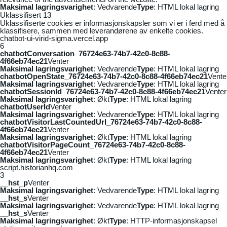
Maksimal lagringsvarighet
: Vedvarende
Type
: HTML lokal lagring
Uklassifisert
13
Uklassifiserte cookies er informasjonskapsler som vi er i ferd med å
klassifisere, sammen med leverandørene av enkelte cookies.
chatbot-ui-virid-sigma.vercel.app
6
chatbotConversation_76724e63-74b7-42c0-8c88-
4f66eb74ec21
Venter
Maksimal lagringsvarighet
: Vedvarende
Type
: HTML lokal lagring
chatbotOpenState_76724e63-74b7-42c0-8c88-4f66eb74ec21
Vente
Maksimal lagringsvarighet
: Vedvarende
Type
: HTML lokal lagring
chatbotSessionId_76724e63-74b7-42c0-8c88-4f66eb74ec21
Venter
Maksimal lagringsvarighet
: Økt
Type
: HTML lokal lagring
chatbotUserId
Venter
Maksimal lagringsvarighet
: Vedvarende
Type
: HTML lokal lagring
chatbotVisitorLastCountedUrl_76724e63-74b7-42c0-8c88-
4f66eb74ec21
Venter
Maksimal lagringsvarighet
: Økt
Type
: HTML lokal lagring
chatbotVisitorPageCount_76724e63-74b7-42c0-8c88-
4f66eb74ec21
Venter
Maksimal lagringsvarighet
: Økt
Type
: HTML lokal lagring
script.historianhq.com
3
__hst_p
Venter
Maksimal lagringsvarighet
: Vedvarende
Type
: HTML lokal lagring
__hst_s
Venter
Maksimal lagringsvarighet
: Vedvarende
Type
: HTML lokal lagring
__hst_s
Venter
Maksimal lagringsvarighet
: Økt
Type
: HTTP-informasjonskapsel