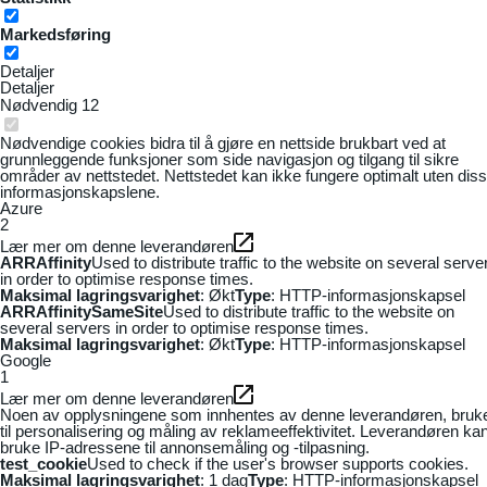
Markedsføring
Detaljer
Detaljer
Nødvendig
12
Nødvendige cookies bidra til å gjøre en nettside brukbart ved at
grunnleggende funksjoner som side navigasjon og tilgang til sikre
områder av nettstedet. Nettstedet kan ikke fungere optimalt uten dis
informasjonskapslene.
Azure
2
Lær mer om denne leverandøren
ARRAffinity
Used to distribute traffic to the website on several serve
in order to optimise response times.
Maksimal lagringsvarighet
: Økt
Type
: HTTP-informasjonskapsel
ARRAffinitySameSite
Used to distribute traffic to the website on
several servers in order to optimise response times.
Maksimal lagringsvarighet
: Økt
Type
: HTTP-informasjonskapsel
Google
1
Lær mer om denne leverandøren
Noen av opplysningene som innhentes av denne leverandøren, bruk
til personalisering og måling av reklameeffektivitet. Leverandøren ka
bruke IP-adressene til annonsemåling og -tilpasning.
test_cookie
Used to check if the user's browser supports cookies.
Maksimal lagringsvarighet
: 1 dag
Type
: HTTP-informasjonskapsel