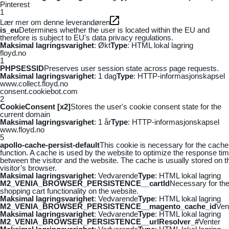
Pinterest
1
Lær mer om denne leverandøren
is_eu
Determines whether the user is located within the EU and
therefore is subject to EU's data privacy regulations.
Maksimal lagringsvarighet
: Økt
Type
: HTML lokal lagring
floyd.no
1
PHPSESSID
Preserves user session state across page requests.
Maksimal lagringsvarighet
: 1 dag
Type
: HTTP-informasjonskapsel
www.collect.floyd.no
consent.cookiebot.com
2
CookieConsent [x2]
Stores the user's cookie consent state for the
current domain
Maksimal lagringsvarighet
: 1 år
Type
: HTTP-informasjonskapsel
www.floyd.no
5
apollo-cache-persist-default
This cookie is necessary for the cache
function. A cache is used by the website to optimize the response ti
between the visitor and the website. The cache is usually stored on t
visitor’s browser.
Maksimal lagringsvarighet
: Vedvarende
Type
: HTML lokal lagring
M2_VENIA_BROWSER_PERSISTENCE__cartId
Necessary for th
shopping cart functionality on the website.
Maksimal lagringsvarighet
: Vedvarende
Type
: HTML lokal lagring
M2_VENIA_BROWSER_PERSISTENCE__magento_cache_id
Ven
Maksimal lagringsvarighet
: Vedvarende
Type
: HTML lokal lagring
M2_VENIA_BROWSER_PERSISTENCE__urlResolver_#
Venter