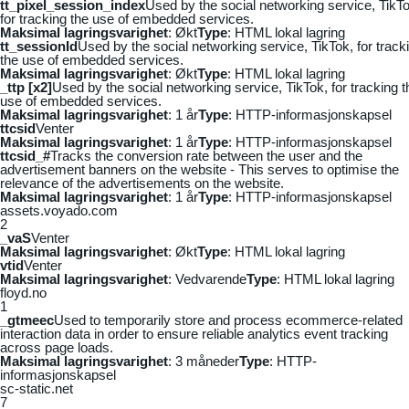
tt_pixel_session_index
Used by the social networking service, TikTo
for tracking the use of embedded services.
Maksimal lagringsvarighet
: Økt
Type
: HTML lokal lagring
tt_sessionId
Used by the social networking service, TikTok, for track
the use of embedded services.
Maksimal lagringsvarighet
: Økt
Type
: HTML lokal lagring
_ttp [x2]
Used by the social networking service, TikTok, for tracking t
use of embedded services.
Maksimal lagringsvarighet
: 1 år
Type
: HTTP-informasjonskapsel
ttcsid
Venter
Maksimal lagringsvarighet
: 1 år
Type
: HTTP-informasjonskapsel
ttcsid_#
Tracks the conversion rate between the user and the
advertisement banners on the website - This serves to optimise the
relevance of the advertisements on the website.
Maksimal lagringsvarighet
: 1 år
Type
: HTTP-informasjonskapsel
assets.voyado.com
2
_vaS
Venter
Maksimal lagringsvarighet
: Økt
Type
: HTML lokal lagring
vtid
Venter
Maksimal lagringsvarighet
: Vedvarende
Type
: HTML lokal lagring
floyd.no
1
_gtmeec
Used to temporarily store and process ecommerce-related
interaction data in order to ensure reliable analytics event tracking
across page loads.
Maksimal lagringsvarighet
: 3 måneder
Type
: HTTP-
informasjonskapsel
sc-static.net
7