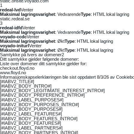
static.onsite.voyado.com
1
redeal-lvd
Venter
Maksimal lagringsvarighet
: Vedvarende
Type
: HTML lokal lagring
static.redeal.se
3
redeal-idfd
Venter
Maksimal lagringsvarighet
: Vedvarende
Type
: HTML lokal lagring
voyado-ccdc
Venter
Maksimal lagringsvarighet
: Økt
Type
: HTML lokal lagring
voyado-initurl
Venter
Maksimal lagringsvarighet
: Økt
Type
: HTML lokal lagring
Samtykke på tvers av domener
2
Ditt samtykke gjelder følgende domener:
Liste over domener ditt samtykke gjelder for:
checkout.floyd.no
www.floyd.no
Informasjonskapselerklæringen ble sist oppdatert 8/3/26 av
Cookiebo
[#IABV2_TITLE#]
[#IABV2_BODY_INTRO#]
[#IABV2_BODY_LEGITIMATE_INTEREST_INTRO#]
[#IABV2_BODY_PREFERENCE_INTRO#]
[#IABV2_LABEL_PURPOSES#]
[#IABV2_BODY_PURPOSES_INTRO#]
[#IABV2_BODY_PURPOSES#]
[#IABV2_LABEL_FEATURES#]
[#IABV2_BODY_FEATURES_INTRO#]
[#IABV2_BODY_FEATURES#]
[#IABV2_LABEL_PARTNERS#]
[#IABV2_BODY_PARTNERS_INTRO#]