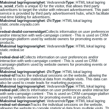
Maksimal lagringsvarighet
: Vedvarende
Type
: HTML lokal lagring
u_scsid_r
Sets a unique ID for the visitor, that allows third party
advertisers to target the visitor with relevant advertisement. This pair
service is provided by third party advertisement hubs, which facilitat
real-time bidding for advertisers.
Maksimal lagringsvarighet
: Økt
Type
: HTML lokal lagring
static.onsite.voyado.com
1
redeal-dealid-cornerwidget
Collects information on user preference
and/or interaction with web-campaign content - This is used on CRM
campaign-platform used by website owners for promoting events or
products.
Maksimal lagringsvarighet
: Vedvarende
Type
: HTML lokal lagring
static.redeal.se
6
redeal-deal-id
Collects information on user preferences and/or
interaction with web-campaign content - This is used on CRM-
campaign-platform used by website owners for promoting events or
products.
Maksimal lagringsvarighet
: Økt
Type
: HTML lokal lagring
redeal-id
Tracks the individual sessions on the website, allowing the
website to compile statistical data from multiple visits. This data can
also be used to create leads for marketing purposes.
Maksimal lagringsvarighet
: Vedvarende
Type
: HTML lokal lagring
redeal-pid
Collects information on user preferences and/or interactio
with web-campaign content - This is used on CRM-campaign-platfo
used by website owners for promoting events or products.
Maksimal lagringsvarighet
: Vedvarende
Type
: HTML lokal lagring
redeal-sel-domain
Tracks the individual sessions on the website,
allowing the website to compile statistical data from multiple visits. Th