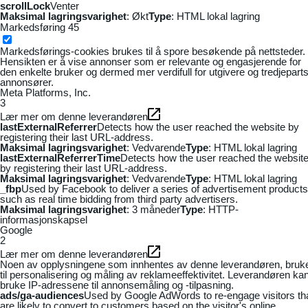
scrollLock
Venter
Maksimal lagringsvarighet
: Økt
Type
: HTML lokal lagring
Markedsføring
45
Markedsførings-cookies brukes til å spore besøkende på nettsteder.
Hensikten er å vise annonser som er relevante og engasjerende for
den enkelte bruker og dermed mer verdifull for utgivere og tredjepart
annonsører.
Meta Platforms, Inc.
3
Lær mer om denne leverandøren
lastExternalReferrer
Detects how the user reached the website by
registering their last URL-address.
Maksimal lagringsvarighet
: Vedvarende
Type
: HTML lokal lagring
lastExternalReferrerTime
Detects how the user reached the websit
by registering their last URL-address.
Maksimal lagringsvarighet
: Vedvarende
Type
: HTML lokal lagring
_fbp
Used by Facebook to deliver a series of advertisement products
such as real time bidding from third party advertisers.
Maksimal lagringsvarighet
: 3 måneder
Type
: HTTP-
informasjonskapsel
Google
2
Lær mer om denne leverandøren
Noen av opplysningene som innhentes av denne leverandøren, bruk
til personalisering og måling av reklameeffektivitet. Leverandøren ka
bruke IP-adressene til annonsemåling og -tilpasning.
ads/ga-audiences
Used by Google AdWords to re-engage visitors th
are likely to convert to customers based on the visitor's online