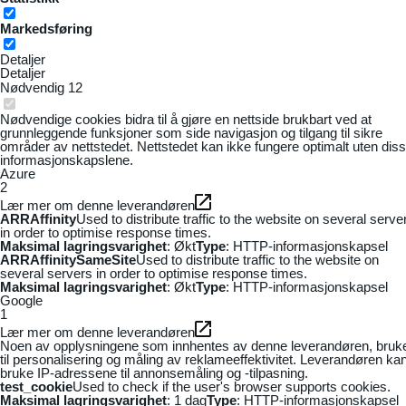
Markedsføring
Detaljer
Detaljer
Nødvendig
12
Nødvendige cookies bidra til å gjøre en nettside brukbart ved at
grunnleggende funksjoner som side navigasjon og tilgang til sikre
områder av nettstedet. Nettstedet kan ikke fungere optimalt uten dis
informasjonskapslene.
Azure
2
Lær mer om denne leverandøren
ARRAffinity
Used to distribute traffic to the website on several serve
in order to optimise response times.
Maksimal lagringsvarighet
: Økt
Type
: HTTP-informasjonskapsel
ARRAffinitySameSite
Used to distribute traffic to the website on
several servers in order to optimise response times.
Maksimal lagringsvarighet
: Økt
Type
: HTTP-informasjonskapsel
Google
1
Lær mer om denne leverandøren
Noen av opplysningene som innhentes av denne leverandøren, bruk
til personalisering og måling av reklameeffektivitet. Leverandøren ka
bruke IP-adressene til annonsemåling og -tilpasning.
test_cookie
Used to check if the user's browser supports cookies.
Maksimal lagringsvarighet
: 1 dag
Type
: HTTP-informasjonskapsel