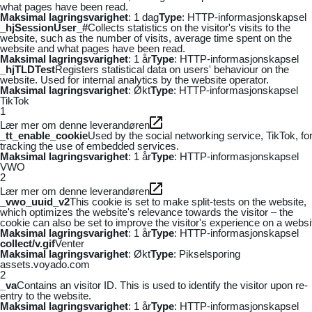
what pages have been read.
Maksimal lagringsvarighet
: 1 dag
Type
: HTTP-informasjonskapsel
_hjSessionUser_#
Collects statistics on the visitor's visits to the
website, such as the number of visits, average time spent on the
website and what pages have been read.
Maksimal lagringsvarighet
: 1 år
Type
: HTTP-informasjonskapsel
_hjTLDTest
Registers statistical data on users' behaviour on the
website. Used for internal analytics by the website operator.
Maksimal lagringsvarighet
: Økt
Type
: HTTP-informasjonskapsel
TikTok
1
Lær mer om denne leverandøren
_tt_enable_cookie
Used by the social networking service, TikTok, fo
tracking the use of embedded services.
Maksimal lagringsvarighet
: 1 år
Type
: HTTP-informasjonskapsel
VWO
2
Lær mer om denne leverandøren
_vwo_uuid_v2
This cookie is set to make split-tests on the website,
which optimizes the website's relevance towards the visitor – the
cookie can also be set to improve the visitor's experience on a websi
Maksimal lagringsvarighet
: 1 år
Type
: HTTP-informasjonskapsel
collect/v.gif
Venter
Maksimal lagringsvarighet
: Økt
Type
: Pikselsporing
assets.voyado.com
2
_va
Contains an visitor ID. This is used to identify the visitor upon re-
entry to the website.
Maksimal lagringsvarighet
: 1 år
Type
: HTTP-informasjonskapsel