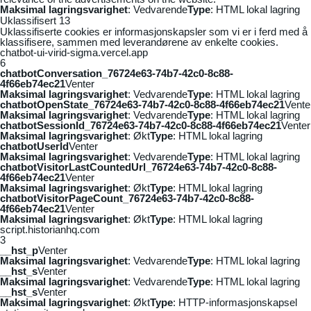
Maksimal lagringsvarighet
: Vedvarende
Type
: HTML lokal lagring
Uklassifisert
13
Uklassifiserte cookies er informasjonskapsler som vi er i ferd med å
klassifisere, sammen med leverandørene av enkelte cookies.
chatbot-ui-virid-sigma.vercel.app
6
chatbotConversation_76724e63-74b7-42c0-8c88-
4f66eb74ec21
Venter
Maksimal lagringsvarighet
: Vedvarende
Type
: HTML lokal lagring
chatbotOpenState_76724e63-74b7-42c0-8c88-4f66eb74ec21
Vente
Maksimal lagringsvarighet
: Vedvarende
Type
: HTML lokal lagring
chatbotSessionId_76724e63-74b7-42c0-8c88-4f66eb74ec21
Venter
Maksimal lagringsvarighet
: Økt
Type
: HTML lokal lagring
chatbotUserId
Venter
Maksimal lagringsvarighet
: Vedvarende
Type
: HTML lokal lagring
chatbotVisitorLastCountedUrl_76724e63-74b7-42c0-8c88-
4f66eb74ec21
Venter
Maksimal lagringsvarighet
: Økt
Type
: HTML lokal lagring
chatbotVisitorPageCount_76724e63-74b7-42c0-8c88-
4f66eb74ec21
Venter
Maksimal lagringsvarighet
: Økt
Type
: HTML lokal lagring
script.historianhq.com
3
__hst_p
Venter
Maksimal lagringsvarighet
: Vedvarende
Type
: HTML lokal lagring
__hst_s
Venter
Maksimal lagringsvarighet
: Vedvarende
Type
: HTML lokal lagring
__hst_s
Venter
Maksimal lagringsvarighet
: Økt
Type
: HTTP-informasjonskapsel