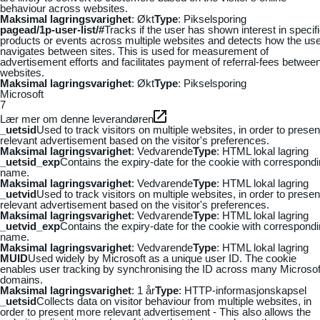
behaviour across websites.
Maksimal lagringsvarighet
: Økt
Type
: Pikselsporing
pagead/1p-user-list/#
Tracks if the user has shown interest in specif
products or events across multiple websites and detects how the us
navigates between sites. This is used for measurement of
advertisement efforts and facilitates payment of referral-fees betwee
websites.
Maksimal lagringsvarighet
: Økt
Type
: Pikselsporing
Microsoft
7
Lær mer om denne leverandøren
_uetsid
Used to track visitors on multiple websites, in order to presen
relevant advertisement based on the visitor's preferences.
Maksimal lagringsvarighet
: Vedvarende
Type
: HTML lokal lagring
_uetsid_exp
Contains the expiry-date for the cookie with correspond
name.
Maksimal lagringsvarighet
: Vedvarende
Type
: HTML lokal lagring
_uetvid
Used to track visitors on multiple websites, in order to presen
relevant advertisement based on the visitor's preferences.
Maksimal lagringsvarighet
: Vedvarende
Type
: HTML lokal lagring
_uetvid_exp
Contains the expiry-date for the cookie with correspond
name.
Maksimal lagringsvarighet
: Vedvarende
Type
: HTML lokal lagring
MUID
Used widely by Microsoft as a unique user ID. The cookie
enables user tracking by synchronising the ID across many Microsof
domains.
Maksimal lagringsvarighet
: 1 år
Type
: HTTP-informasjonskapsel
_uetsid
Collects data on visitor behaviour from multiple websites, in
order to present more relevant advertisement - This also allows the