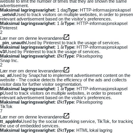
website to limit the number of times that they are shown the same
advertisement.
Maksimal lagringsvarighet
: 1 dag
Type
: HTTP-informasjonskapsel
_uetvid
Used to track visitors on multiple websites, in order to presen
relevant advertisement based on the visitor's preferences.
Maksimal lagringsvarighet
: 1 år
Type
: HTTP-informasjonskapsel
Pinterest
2
Lær mer om denne leverandøren
_pin_unauth
Used by Pinterest to track the usage of services.
Maksimal lagringsvarighet
: 1 år
Type
: HTTP-informasjonskapsel
v3/
Used by Pinterest to track the usage of services.
Maksimal lagringsvarighet
: Økt
Type
: Pikselsporing
Snap Inc.
2
Lær mer om denne leverandøren
sc_at
Used by Snapchat to implement advertisement content on the
website - The cookie detects the efficiency of the ads and collects
visitor data for further visitor segmentation.
Maksimal lagringsvarighet
: 1 år
Type
: HTTP-informasjonskapsel
p
Used to track visitors on multiple websites, in order to present
relevant advertisement based on the visitor's preferences.
Maksimal lagringsvarighet
: Økt
Type
: Pikselsporing
TikTok
7
Lær mer om denne leverandøren
tt_appInfo
Used by the social networking service, TikTok, for trackin
the use of embedded services.
Maksimal lagringsvarighet
: Økt
Type
: HTML lokal lagring