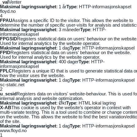
_vaI
Venter
Maksimal lagringsvarighet
: 1 år
Type
: HTTP-informasjonskapsel
floyd.no
4
FPAU
Assigns a specific ID to the visitor. This allows the website to
determine the number of specific user-visits for analysis and statistic
Maksimal lagringsvarighet
: 3 måneder
Type
: HTTP-
informasjonskapsel
FPGSID
Registers statistical data on users' behaviour on the website
Used for internal analytics by the website operator.
Maksimal lagringsvarighet
: 1 dag
Type
: HTTP-informasjonskapsel
FPID
Registers statistical data on users' behaviour on the website.
Used for internal analytics by the website operator.
Maksimal lagringsvarighet
: 400 dager
Type
: HTTP-
informasjonskapsel
FPLC
Registers a unique ID that is used to generate statistical data o
how the visitor uses the website.
Maksimal lagringsvarighet
: 1 dag
Type
: HTTP-informasjonskapsel
sc-static.net
2
u_scsid
Registers data on visitors' website-behaviour. This is used fo
internal analysis and website optimization.
Maksimal lagringsvarighet
: Økt
Type
: HTML lokal lagring
X-AB
This cookie is used by the website’s operator in context with
multi-variate testing. This is a tool used to combine or change conten
on the website. This allows the website to find the best variation/editi
of the site.
Maksimal lagringsvarighet
: 1 dag
Type
: HTTP-informasjonskapsel
www.floyd.no
1