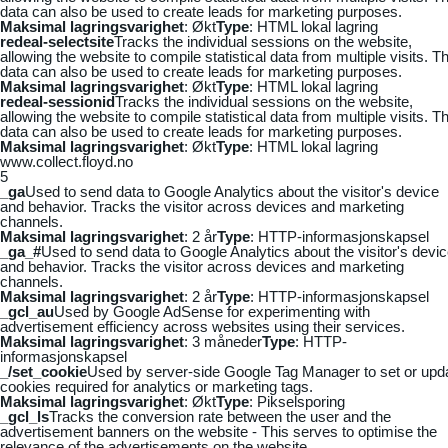
data can also be used to create leads for marketing purposes.
Maksimal lagringsvarighet
: Økt
Type
: HTML lokal lagring
redeal-selectsite
Tracks the individual sessions on the website,
allowing the website to compile statistical data from multiple visits. Th
data can also be used to create leads for marketing purposes.
Maksimal lagringsvarighet
: Økt
Type
: HTML lokal lagring
redeal-sessionid
Tracks the individual sessions on the website,
allowing the website to compile statistical data from multiple visits. Th
data can also be used to create leads for marketing purposes.
Maksimal lagringsvarighet
: Økt
Type
: HTML lokal lagring
www.collect.floyd.no
5
_ga
Used to send data to Google Analytics about the visitor's device
and behavior. Tracks the visitor across devices and marketing
channels.
Maksimal lagringsvarighet
: 2 år
Type
: HTTP-informasjonskapsel
_ga_#
Used to send data to Google Analytics about the visitor's devi
and behavior. Tracks the visitor across devices and marketing
channels.
Maksimal lagringsvarighet
: 2 år
Type
: HTTP-informasjonskapsel
_gcl_au
Used by Google AdSense for experimenting with
advertisement efficiency across websites using their services.
Maksimal lagringsvarighet
: 3 måneder
Type
: HTTP-
informasjonskapsel
_/set_cookie
Used by server-side Google Tag Manager to set or upd
cookies required for analytics or marketing tags.
Maksimal lagringsvarighet
: Økt
Type
: Pikselsporing
_gcl_ls
Tracks the conversion rate between the user and the
advertisement banners on the website - This serves to optimise the
relevance of the advertisements on the website.