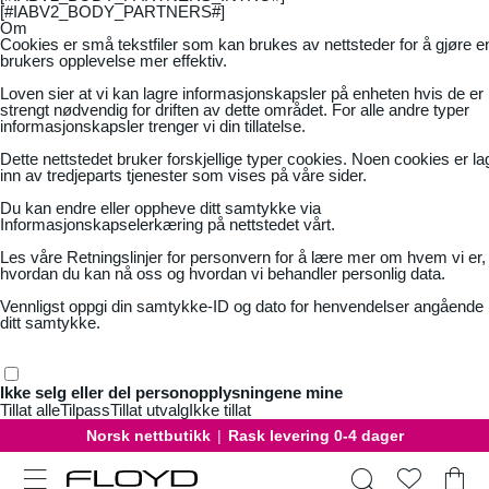
[#IABV2_BODY_PARTNERS#]
Om
Cookies er små tekstfiler som kan brukes av nettsteder for å gjøre e
brukers opplevelse mer effektiv.
Loven sier at vi kan lagre informasjonskapsler på enheten hvis de er
strengt nødvendig for driften av dette området. For alle andre typer
informasjonskapsler trenger vi din tillatelse.
Dette nettstedet bruker forskjellige typer cookies. Noen cookies er la
inn av tredjeparts tjenester som vises på våre sider.
Du kan endre eller oppheve ditt samtykke via
Informasjonskapselerkæring på nettstedet vårt.
Les våre
Retningslinjer for personvern
for å lære mer om hvem vi er,
hvordan du kan nå oss og hvordan vi behandler personlig data.
Vennligst oppgi din samtykke-ID og dato for henvendelser angående
ditt samtykke.
Ikke selg eller del personopplysningene mine
Tillat alle
Tilpass
Tillat utvalg
Ikke tillat
Norsk nettbutikk
|
Rask levering 0-4 dager