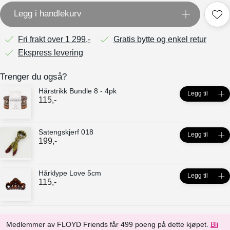
Legg i handlekurv
Fri frakt over 1 299,-
Gratis bytte og enkel retur
Ekspress levering
Trenger du også?
Hårstrikk Bundle 8 - 4pk
Legg til
115
,-
Satengskjerf 018
Legg til
199
,-
Hårklype Love 5cm
Legg til
115
,-
Medlemmer av FLOYD Friends får 499 poeng på dette kjøpet.
Bli