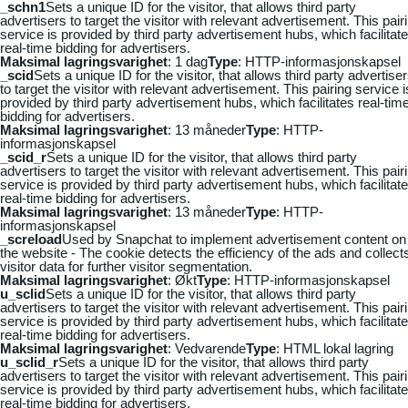
_schn1
Sets a unique ID for the visitor, that allows third party
advertisers to target the visitor with relevant advertisement. This pair
service is provided by third party advertisement hubs, which facilitat
real-time bidding for advertisers.
Maksimal lagringsvarighet
: 1 dag
Type
: HTTP-informasjonskapsel
_scid
Sets a unique ID for the visitor, that allows third party advertise
to target the visitor with relevant advertisement. This pairing service i
provided by third party advertisement hubs, which facilitates real-tim
bidding for advertisers.
Maksimal lagringsvarighet
: 13 måneder
Type
: HTTP-
informasjonskapsel
_scid_r
Sets a unique ID for the visitor, that allows third party
advertisers to target the visitor with relevant advertisement. This pair
service is provided by third party advertisement hubs, which facilitat
real-time bidding for advertisers.
Maksimal lagringsvarighet
: 13 måneder
Type
: HTTP-
informasjonskapsel
_screload
Used by Snapchat to implement advertisement content on
the website - The cookie detects the efficiency of the ads and collect
visitor data for further visitor segmentation.
Maksimal lagringsvarighet
: Økt
Type
: HTTP-informasjonskapsel
u_sclid
Sets a unique ID for the visitor, that allows third party
advertisers to target the visitor with relevant advertisement. This pair
service is provided by third party advertisement hubs, which facilitat
real-time bidding for advertisers.
Maksimal lagringsvarighet
: Vedvarende
Type
: HTML lokal lagring
u_sclid_r
Sets a unique ID for the visitor, that allows third party
advertisers to target the visitor with relevant advertisement. This pair
service is provided by third party advertisement hubs, which facilitat
real-time bidding for advertisers.