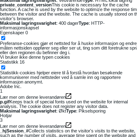
Maksimal lagringsvarighet
: Vedvarende
Type
: HTML lokal lagring
private_content_version
This cookie is necessary for the cache
function. A cache is used by the website to optimize the response ti
between the visitor and the website. The cache is usually stored on t
visitor’s browser.
Maksimal lagringsvarighet
: 400 dager
Type
: HTTP-
informasjonskapsel
Egenskaper
0
Preferanse-cookies gjør et nettsted for å huske informasjon og endre
måten nettsiden oppfører seg eller ser ut, ting som ditt foretrukne sp
eller den regionen du befinner deg i.
Vi bruker ikke denne typen cookies
Statistikk
16
Statistikk-cookies hjelper eiere til å forstå hvordan besøkende
kommuniserer med nettsteder ved å samle inn og rapportere
informasjon anonymt.
Adobe Inc.
1
Lær mer om denne leverandøren
p.gif
Keeps track of special fonts used on the website for internal
analysis. The cookie does not register any visitor data.
Maksimal lagringsvarighet
: Økt
Type
: Pikselsporing
Hotjar
3
Lær mer om denne leverandøren
_hjSession_#
Collects statistics on the visitor's visits to the website,
such as the number of visits, average time spent on the website and