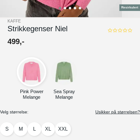
Resirkulert
KAFFE
Strikkegenser Niel
0.0
star
499
,-
rating
Pink Power
Sea Spray
Melange
Melange
Velg størrelse:
Usikker på størrelsen?
S
M
L
XL
XXL