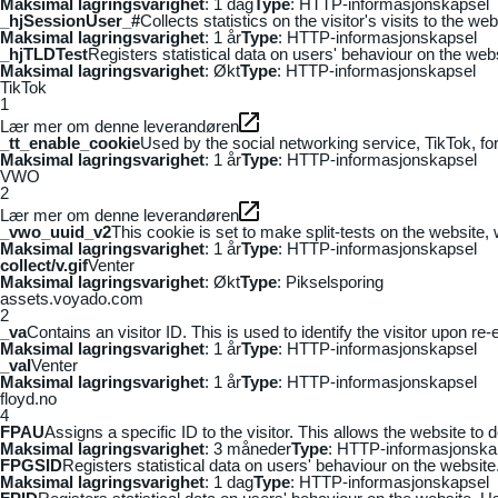
Maksimal lagringsvarighet
: 1 dag
Type
: HTTP-informasjonskapsel
_hjSessionUser_#
Collects statistics on the visitor's visits to the
Maksimal lagringsvarighet
: 1 år
Type
: HTTP-informasjonskapsel
_hjTLDTest
Registers statistical data on users' behaviour on the webs
Maksimal lagringsvarighet
: Økt
Type
: HTTP-informasjonskapsel
TikTok
1
Lær mer om denne leverandøren
_tt_enable_cookie
Used by the social networking service, TikTok, fo
Maksimal lagringsvarighet
: 1 år
Type
: HTTP-informasjonskapsel
VWO
2
Lær mer om denne leverandøren
_vwo_uuid_v2
This cookie is set to make split-tests on the website,
Maksimal lagringsvarighet
: 1 år
Type
: HTTP-informasjonskapsel
collect/v.gif
Venter
Maksimal lagringsvarighet
: Økt
Type
: Pikselsporing
assets.voyado.com
2
_va
Contains an visitor ID. This is used to identify the visitor upon re-
Maksimal lagringsvarighet
: 1 år
Type
: HTTP-informasjonskapsel
_vaI
Venter
Maksimal lagringsvarighet
: 1 år
Type
: HTTP-informasjonskapsel
floyd.no
4
FPAU
Assigns a specific ID to the visitor. This allows the website to 
Maksimal lagringsvarighet
: 3 måneder
Type
: HTTP-informasjonska
FPGSID
Registers statistical data on users' behaviour on the website.
Maksimal lagringsvarighet
: 1 dag
Type
: HTTP-informasjonskapsel