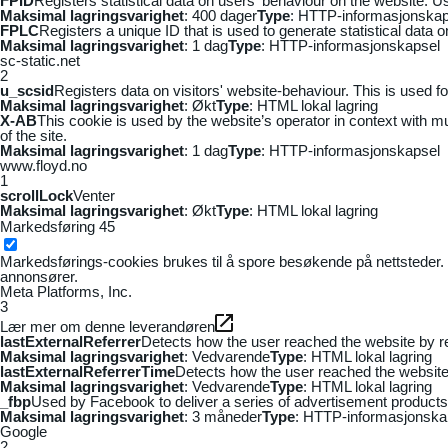
FPID
Registers statistical data on users' behaviour on the website. Us
Maksimal lagringsvarighet
: 400 dager
Type
: HTTP-informasjonskap
FPLC
Registers a unique ID that is used to generate statistical data 
Maksimal lagringsvarighet
: 1 dag
Type
: HTTP-informasjonskapsel
sc-static.net
2
u_scsid
Registers data on visitors' website-behaviour. This is used fo
Maksimal lagringsvarighet
: Økt
Type
: HTML lokal lagring
X-AB
This cookie is used by the website’s operator in context with mul
of the site.
Maksimal lagringsvarighet
: 1 dag
Type
: HTTP-informasjonskapsel
www.floyd.no
1
scrollLock
Venter
Maksimal lagringsvarighet
: Økt
Type
: HTML lokal lagring
Markedsføring
45
Markedsførings-cookies brukes til å spore besøkende på nettsteder. 
annonsører.
Meta Platforms, Inc.
3
Lær mer om denne leverandøren
lastExternalReferrer
Detects how the user reached the website by re
Maksimal lagringsvarighet
: Vedvarende
Type
: HTML lokal lagring
lastExternalReferrerTime
Detects how the user reached the website 
Maksimal lagringsvarighet
: Vedvarende
Type
: HTML lokal lagring
_fbp
Used by Facebook to deliver a series of advertisement products s
Maksimal lagringsvarighet
: 3 måneder
Type
: HTTP-informasjonska
Google
2