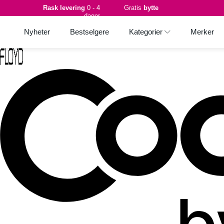
Rask levering
0 - 4
Gratis
bytte
dager
Nyheter
Bestselgere
Kategorier
Merker