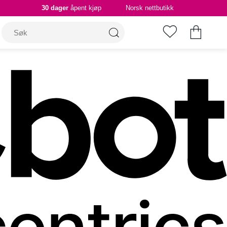
30 dager
åpent kjøp
Norsk nettbutikk