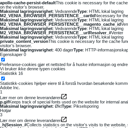
apollo-cache-persist-default
This cookie is necessary for the cache
on the visitor’s browser.
Maksimal lagringsvarighet
: Vedvarende
Type
: HTML lokal lagring
M2_VENIA_BROWSER_PERSISTENCE__cartId
Necessary for the 
Maksimal lagringsvarighet
: Vedvarende
Type
: HTML lokal lagring
M2_VENIA_BROWSER_PERSISTENCE__magento_cache_id
Ven
Maksimal lagringsvarighet
: Vedvarende
Type
: HTML lokal lagring
M2_VENIA_BROWSER_PERSISTENCE__urlResolver_#
Venter
Maksimal lagringsvarighet
: Vedvarende
Type
: HTML lokal lagring
private_content_version
This cookie is necessary for the cache fun
visitor’s browser.
Maksimal lagringsvarighet
: 400 dager
Type
: HTTP-informasjonskap
Egenskaper
0
Preferanse-cookies gjør et nettsted for å huske informasjon og endrer 
Vi bruker ikke denne typen cookies
Statistikk
16
Statistikk-cookies hjelper eiere til å forstå hvordan besøkende kom
Adobe Inc.
1
Lær mer om denne leverandøren
p.gif
Keeps track of special fonts used on the website for internal anal
Maksimal lagringsvarighet
: Økt
Type
: Pikselsporing
Hotjar
3
Lær mer om denne leverandøren
_hjSession_#
Collects statistics on the visitor's visits to the webs