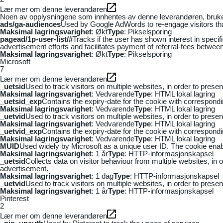
Lær mer om denne leverandøren
Noen av opplysningene som innhentes av denne leverandøren, brukes t
ads/ga-audiences
Used by Google AdWords to re-engage visitors that
Maksimal lagringsvarighet
: Økt
Type
: Pikselsporing
pagead/1p-user-list/#
Tracks if the user has shown interest in speci
advertisement efforts and facilitates payment of referral-fees betwee
Maksimal lagringsvarighet
: Økt
Type
: Pikselsporing
Microsoft
7
Lær mer om denne leverandøren
_uetsid
Used to track visitors on multiple websites, in order to prese
Maksimal lagringsvarighet
: Vedvarende
Type
: HTML lokal lagring
_uetsid_exp
Contains the expiry-date for the cookie with correspond
Maksimal lagringsvarighet
: Vedvarende
Type
: HTML lokal lagring
_uetvid
Used to track visitors on multiple websites, in order to prese
Maksimal lagringsvarighet
: Vedvarende
Type
: HTML lokal lagring
_uetvid_exp
Contains the expiry-date for the cookie with correspond
Maksimal lagringsvarighet
: Vedvarende
Type
: HTML lokal lagring
MUID
Used widely by Microsoft as a unique user ID. The cookie ena
Maksimal lagringsvarighet
: 1 år
Type
: HTTP-informasjonskapsel
_uetsid
Collects data on visitor behaviour from multiple websites, in
advertisement.
Maksimal lagringsvarighet
: 1 dag
Type
: HTTP-informasjonskapsel
_uetvid
Used to track visitors on multiple websites, in order to prese
Maksimal lagringsvarighet
: 1 år
Type
: HTTP-informasjonskapsel
Pinterest
2
Lær mer om denne leverandøren