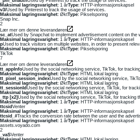
_pin_unauth
Used by Pinterest to track the usage of services.
Maksimal lagringsvarighet
: 1 år
Type
: HTTP-informasjonskapsel
v3/
Used by Pinterest to track the usage of services.
Maksimal lagringsvarighet
: Økt
Type
: Pikselsporing
Snap Inc.
2
Lær mer om denne leverandøren
sc_at
Used by Snapchat to implement advertisement content on the webs
Maksimal lagringsvarighet
: 1 år
Type
: HTTP-informasjonskapsel
p
Used to track visitors on multiple websites, in order to present rele
Maksimal lagringsvarighet
: Økt
Type
: Pikselsporing
TikTok
7
Lær mer om denne leverandøren
tt_appInfo
Used by the social networking service, TikTok, for tracki
Maksimal lagringsvarighet
: Økt
Type
: HTML lokal lagring
tt_pixel_session_index
Used by the social networking service, TikTo
Maksimal lagringsvarighet
: Økt
Type
: HTML lokal lagring
tt_sessionId
Used by the social networking service, TikTok, for trac
Maksimal lagringsvarighet
: Økt
Type
: HTML lokal lagring
_ttp [x2]
Used by the social networking service, TikTok, for tracking
Maksimal lagringsvarighet
: 1 år
Type
: HTTP-informasjonskapsel
ttcsid
Venter
Maksimal lagringsvarighet
: 1 år
Type
: HTTP-informasjonskapsel
ttcsid_#
Tracks the conversion rate between the user and the adverti
Maksimal lagringsvarighet
: 1 år
Type
: HTTP-informasjonskapsel
assets.voyado.com
2
_vaS
Venter
Maksimal lagringsvarighet
: Økt
Type
: HTML lokal lagring