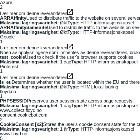
Azure
2
Lær mer om denne leverandøren
ARRAffinity
Used to distribute traffic to the website on several serv
Maksimal lagringsvarighet
: Økt
Type
: HTTP-informasjonskapsel
ARRAffinitySameSite
Used to distribute traffic to the website on se
Maksimal lagringsvarighet
: Økt
Type
: HTTP-informasjonskapsel
Google
1
Lær mer om denne leverandøren
Noen av opplysningene som innhentes av denne leverandøren, brukes t
test_cookie
Used to check if the user's browser supports cookies.
Maksimal lagringsvarighet
: 1 dag
Type
: HTTP-informasjonskapsel
Pinterest
1
Lær mer om denne leverandøren
is_eu
Determines whether the user is located within the EU and theref
Maksimal lagringsvarighet
: Økt
Type
: HTML lokal lagring
floyd.no
1
PHPSESSID
Preserves user session state across page requests.
Maksimal lagringsvarighet
: 1 dag
Type
: HTTP-informasjonskapsel
www.collect.floyd.no
consent.cookiebot.com
2
CookieConsent [x2]
Stores the user's cookie consent state for the 
Maksimal lagringsvarighet
: 1 år
Type
: HTTP-informasjonskapsel
www.floyd.no
5