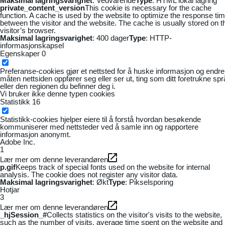
Maksimal lagringsvarighet
: Vedvarende
Type
: HTML lokal lagring
private_content_version
This cookie is necessary for the cache
function. A cache is used by the website to optimize the response ti
between the visitor and the website. The cache is usually stored on t
visitor’s browser.
Maksimal lagringsvarighet
: 400 dager
Type
: HTTP-
informasjonskapsel
Egenskaper
0
Preferanse-cookies gjør et nettsted for å huske informasjon og endre
måten nettsiden oppfører seg eller ser ut, ting som ditt foretrukne sp
eller den regionen du befinner deg i.
Vi bruker ikke denne typen cookies
Statistikk
16
Statistikk-cookies hjelper eiere til å forstå hvordan besøkende
kommuniserer med nettsteder ved å samle inn og rapportere
informasjon anonymt.
Adobe Inc.
1
Lær mer om denne leverandøren
p.gif
Keeps track of special fonts used on the website for internal
analysis. The cookie does not register any visitor data.
Maksimal lagringsvarighet
: Økt
Type
: Pikselsporing
Hotjar
3
Lær mer om denne leverandøren
_hjSession_#
Collects statistics on the visitor's visits to the website,
such as the number of visits, average time spent on the website and