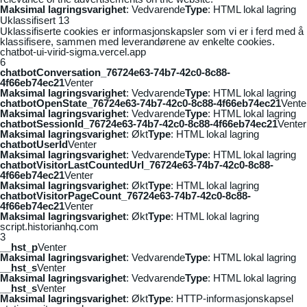
Maksimal lagringsvarighet
: Vedvarende
Type
: HTML lokal lagring
Uklassifisert
13
Uklassifiserte cookies er informasjonskapsler som vi er i ferd med å
klassifisere, sammen med leverandørene av enkelte cookies.
chatbot-ui-virid-sigma.vercel.app
6
chatbotConversation_76724e63-74b7-42c0-8c88-
4f66eb74ec21
Venter
Maksimal lagringsvarighet
: Vedvarende
Type
: HTML lokal lagring
chatbotOpenState_76724e63-74b7-42c0-8c88-4f66eb74ec21
Vente
Maksimal lagringsvarighet
: Vedvarende
Type
: HTML lokal lagring
chatbotSessionId_76724e63-74b7-42c0-8c88-4f66eb74ec21
Venter
Maksimal lagringsvarighet
: Økt
Type
: HTML lokal lagring
chatbotUserId
Venter
Maksimal lagringsvarighet
: Vedvarende
Type
: HTML lokal lagring
chatbotVisitorLastCountedUrl_76724e63-74b7-42c0-8c88-
4f66eb74ec21
Venter
Maksimal lagringsvarighet
: Økt
Type
: HTML lokal lagring
chatbotVisitorPageCount_76724e63-74b7-42c0-8c88-
4f66eb74ec21
Venter
Maksimal lagringsvarighet
: Økt
Type
: HTML lokal lagring
script.historianhq.com
3
__hst_p
Venter
Maksimal lagringsvarighet
: Vedvarende
Type
: HTML lokal lagring
__hst_s
Venter
Maksimal lagringsvarighet
: Vedvarende
Type
: HTML lokal lagring
__hst_s
Venter
Maksimal lagringsvarighet
: Økt
Type
: HTTP-informasjonskapsel