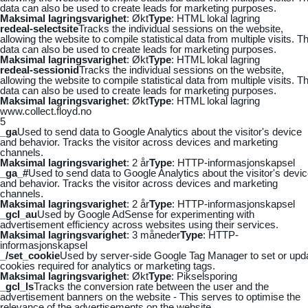
data can also be used to create leads for marketing purposes.
Maksimal lagringsvarighet
: Økt
Type
: HTML lokal lagring
redeal-selectsite
Tracks the individual sessions on the website,
allowing the website to compile statistical data from multiple visits. Th
data can also be used to create leads for marketing purposes.
Maksimal lagringsvarighet
: Økt
Type
: HTML lokal lagring
redeal-sessionid
Tracks the individual sessions on the website,
allowing the website to compile statistical data from multiple visits. Th
data can also be used to create leads for marketing purposes.
Maksimal lagringsvarighet
: Økt
Type
: HTML lokal lagring
www.collect.floyd.no
5
_ga
Used to send data to Google Analytics about the visitor's device
and behavior. Tracks the visitor across devices and marketing
channels.
Maksimal lagringsvarighet
: 2 år
Type
: HTTP-informasjonskapsel
_ga_#
Used to send data to Google Analytics about the visitor's devi
and behavior. Tracks the visitor across devices and marketing
channels.
Maksimal lagringsvarighet
: 2 år
Type
: HTTP-informasjonskapsel
_gcl_au
Used by Google AdSense for experimenting with
advertisement efficiency across websites using their services.
Maksimal lagringsvarighet
: 3 måneder
Type
: HTTP-
informasjonskapsel
_/set_cookie
Used by server-side Google Tag Manager to set or upd
cookies required for analytics or marketing tags.
Maksimal lagringsvarighet
: Økt
Type
: Pikselsporing
_gcl_ls
Tracks the conversion rate between the user and the
advertisement banners on the website - This serves to optimise the
relevance of the advertisements on the website.