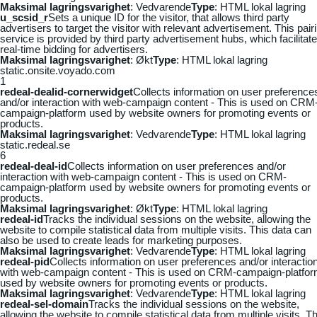
Maksimal lagringsvarighet
: Vedvarende
Type
: HTML lokal lagring
u_scsid_r
Sets a unique ID for the visitor, that allows third party
advertisers to target the visitor with relevant advertisement. This pair
service is provided by third party advertisement hubs, which facilitat
real-time bidding for advertisers.
Maksimal lagringsvarighet
: Økt
Type
: HTML lokal lagring
static.onsite.voyado.com
1
redeal-dealid-cornerwidget
Collects information on user preference
and/or interaction with web-campaign content - This is used on CRM
campaign-platform used by website owners for promoting events or
products.
Maksimal lagringsvarighet
: Vedvarende
Type
: HTML lokal lagring
static.redeal.se
6
redeal-deal-id
Collects information on user preferences and/or
interaction with web-campaign content - This is used on CRM-
campaign-platform used by website owners for promoting events or
products.
Maksimal lagringsvarighet
: Økt
Type
: HTML lokal lagring
redeal-id
Tracks the individual sessions on the website, allowing the
website to compile statistical data from multiple visits. This data can
also be used to create leads for marketing purposes.
Maksimal lagringsvarighet
: Vedvarende
Type
: HTML lokal lagring
redeal-pid
Collects information on user preferences and/or interactio
with web-campaign content - This is used on CRM-campaign-platfo
used by website owners for promoting events or products.
Maksimal lagringsvarighet
: Vedvarende
Type
: HTML lokal lagring
redeal-sel-domain
Tracks the individual sessions on the website,
allowing the website to compile statistical data from multiple visits. Th