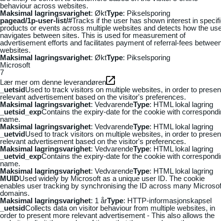
behaviour across websites.
Maksimal lagringsvarighet
: Økt
Type
: Pikselsporing
pagead/1p-user-list/#
Tracks if the user has shown interest in specif
products or events across multiple websites and detects how the us
navigates between sites. This is used for measurement of
advertisement efforts and facilitates payment of referral-fees betwee
websites.
Maksimal lagringsvarighet
: Økt
Type
: Pikselsporing
Microsoft
7
Lær mer om denne leverandøren
_uetsid
Used to track visitors on multiple websites, in order to presen
relevant advertisement based on the visitor's preferences.
Maksimal lagringsvarighet
: Vedvarende
Type
: HTML lokal lagring
_uetsid_exp
Contains the expiry-date for the cookie with correspond
name.
Maksimal lagringsvarighet
: Vedvarende
Type
: HTML lokal lagring
_uetvid
Used to track visitors on multiple websites, in order to presen
relevant advertisement based on the visitor's preferences.
Maksimal lagringsvarighet
: Vedvarende
Type
: HTML lokal lagring
_uetvid_exp
Contains the expiry-date for the cookie with correspond
name.
Maksimal lagringsvarighet
: Vedvarende
Type
: HTML lokal lagring
MUID
Used widely by Microsoft as a unique user ID. The cookie
enables user tracking by synchronising the ID across many Microsof
domains.
Maksimal lagringsvarighet
: 1 år
Type
: HTTP-informasjonskapsel
_uetsid
Collects data on visitor behaviour from multiple websites, in
order to present more relevant advertisement - This also allows the