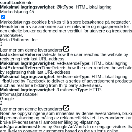
scrollLock
Venter
Maksimal lagringsvarighet
: Økt
Type
: HTML lokal lagring
Markedsføring
45
Markedsførings-cookies brukes til å spore besøkende på nettsteder.
Hensikten er å vise annonser som er relevante og engasjerende for
den enkelte bruker og dermed mer verdifull for utgivere og tredjepart
annonsører.
Meta Platforms, Inc.
3
Lær mer om denne leverandøren
lastExternalReferrer
Detects how the user reached the website by
registering their last URL-address.
Maksimal lagringsvarighet
: Vedvarende
Type
: HTML lokal lagring
lastExternalReferrerTime
Detects how the user reached the websit
by registering their last URL-address.
Maksimal lagringsvarighet
: Vedvarende
Type
: HTML lokal lagring
_fbp
Used by Facebook to deliver a series of advertisement products
such as real time bidding from third party advertisers.
Maksimal lagringsvarighet
: 3 måneder
Type
: HTTP-
informasjonskapsel
Google
2
Lær mer om denne leverandøren
Noen av opplysningene som innhentes av denne leverandøren, bruk
til personalisering og måling av reklameeffektivitet. Leverandøren ka
bruke IP-adressene til annonsemåling og -tilpasning.
ads/ga-audiences
Used by Google AdWords to re-engage visitors th
are likely to convert to customers based on the visitor's online