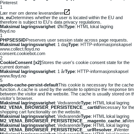
Pinterest
1
Lær mer om denne leverandøren
is_eu
Determines whether the user is located within the EU and
therefore is subject to EU's data privacy regulations.
Maksimal lagringsvarighet
: Økt
Type
: HTML lokal lagring
floyd.no
1
PHPSESSID
Preserves user session state across page requests.
Maksimal lagringsvarighet
: 1 dag
Type
: HTTP-informasjonskapsel
www.collect.floyd.no
consent.cookiebot.com
2
CookieConsent [x2]
Stores the user's cookie consent state for the
current domain
Maksimal lagringsvarighet
: 1 år
Type
: HTTP-informasjonskapsel
www.floyd.no
5
apollo-cache-persist-default
This cookie is necessary for the cache
function. A cache is used by the website to optimize the response ti
between the visitor and the website. The cache is usually stored on t
visitor’s browser.
Maksimal lagringsvarighet
: Vedvarende
Type
: HTML lokal lagring
M2_VENIA_BROWSER_PERSISTENCE__cartId
Necessary for th
shopping cart functionality on the website.
Maksimal lagringsvarighet
: Vedvarende
Type
: HTML lokal lagring
M2_VENIA_BROWSER_PERSISTENCE__magento_cache_id
Ven
Maksimal lagringsvarighet
: Vedvarende
Type
: HTML lokal lagring
M2_VENIA_BROWSER_PERSISTENCE__urlResolver_#
Venter