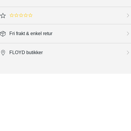
0.0 star rating
Fri frakt & enkel retur
FLOYD butikker