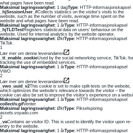
what pages have been read.
Maksimal lagringsvarighet
: 1 dag
Type
: HTTP-informasjonskapsel
_hjSessionUser_#
Collects statistics on the visitor's visits to the
website, such as the number of visits, average time spent on the
website and what pages have been read.
Maksimal lagringsvarighet
: 1 år
Type
: HTTP-informasjonskapsel
_hjTLDTest
Registers statistical data on users' behaviour on the
website. Used for internal analytics by the website operator.
Maksimal lagringsvarighet
: Økt
Type
: HTTP-informasjonskapsel
TikTok
1
Lær mer om denne leverandøren
_tt_enable_cookie
Used by the social networking service, TikTok, fo
tracking the use of embedded services.
Maksimal lagringsvarighet
: 1 år
Type
: HTTP-informasjonskapsel
VWO
2
Lær mer om denne leverandøren
_vwo_uuid_v2
This cookie is set to make split-tests on the website,
which optimizes the website's relevance towards the visitor – the
cookie can also be set to improve the visitor's experience on a websi
Maksimal lagringsvarighet
: 1 år
Type
: HTTP-informasjonskapsel
collect/v.gif
Venter
Maksimal lagringsvarighet
: Økt
Type
: Pikselsporing
assets.voyado.com
2
_va
Contains an visitor ID. This is used to identify the visitor upon re-
entry to the website.
Maksimal lagringsvarighet
: 1 år
Type
: HTTP-informasjonskapsel