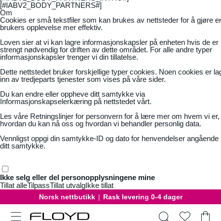
[#IABV2_BODY_PARTNERS#]
Om
Cookies er små tekstfiler som kan brukes av nettsteder for å gjøre e
brukers opplevelse mer effektiv.
Loven sier at vi kan lagre informasjonskapsler på enheten hvis de er
strengt nødvendig for driften av dette området. For alle andre typer
informasjonskapsler trenger vi din tillatelse.
Dette nettstedet bruker forskjellige typer cookies. Noen cookies er la
inn av tredjeparts tjenester som vises på våre sider.
Du kan endre eller oppheve ditt samtykke via
Informasjonskapselerkæring på nettstedet vårt.
Les våre
Retningslinjer for personvern
for å lære mer om hvem vi er,
hvordan du kan nå oss og hvordan vi behandler personlig data.
Vennligst oppgi din samtykke-ID og dato for henvendelser angående
ditt samtykke.
Ikke selg eller del personopplysningene mine
Tillat alle
Tilpass
Tillat utvalg
Ikke tillat
Norsk nettbutikk
|
Rask levering 0-4 dager