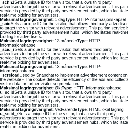
_schn1
Sets a unique ID for the visitor, that allows third party
advertisers to target the visitor with relevant advertisement. This pair
service is provided by third party advertisement hubs, which facilitat
real-time bidding for advertisers.
Maksimal lagringsvarighet
: 1 dag
Type
: HTTP-informasjonskapsel
_scid
Sets a unique ID for the visitor, that allows third party advertise
to target the visitor with relevant advertisement. This pairing service i
provided by third party advertisement hubs, which facilitates real-tim
bidding for advertisers.
Maksimal lagringsvarighet
: 13 måneder
Type
: HTTP-
informasjonskapsel
_scid_r
Sets a unique ID for the visitor, that allows third party
advertisers to target the visitor with relevant advertisement. This pair
service is provided by third party advertisement hubs, which facilitat
real-time bidding for advertisers.
Maksimal lagringsvarighet
: 13 måneder
Type
: HTTP-
informasjonskapsel
_screload
Used by Snapchat to implement advertisement content on
the website - The cookie detects the efficiency of the ads and collect
visitor data for further visitor segmentation.
Maksimal lagringsvarighet
: Økt
Type
: HTTP-informasjonskapsel
u_sclid
Sets a unique ID for the visitor, that allows third party
advertisers to target the visitor with relevant advertisement. This pair
service is provided by third party advertisement hubs, which facilitat
real-time bidding for advertisers.
Maksimal lagringsvarighet
: Vedvarende
Type
: HTML lokal lagring
u_sclid_r
Sets a unique ID for the visitor, that allows third party
advertisers to target the visitor with relevant advertisement. This pair
service is provided by third party advertisement hubs, which facilitat
real-time bidding for advertisers.