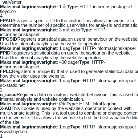
_vaI
Venter
Maksimal lagringsvarighet
: 1 år
Type
: HTTP-informasjonskapsel
floyd.no
4
FPAU
Assigns a specific ID to the visitor. This allows the website to
determine the number of specific user-visits for analysis and statistic
Maksimal lagringsvarighet
: 3 måneder
Type
: HTTP-
informasjonskapsel
FPGSID
Registers statistical data on users' behaviour on the website
Used for internal analytics by the website operator.
Maksimal lagringsvarighet
: 1 dag
Type
: HTTP-informasjonskapsel
FPID
Registers statistical data on users' behaviour on the website.
Used for internal analytics by the website operator.
Maksimal lagringsvarighet
: 400 dager
Type
: HTTP-
informasjonskapsel
FPLC
Registers a unique ID that is used to generate statistical data o
how the visitor uses the website.
Maksimal lagringsvarighet
: 1 dag
Type
: HTTP-informasjonskapsel
sc-static.net
2
u_scsid
Registers data on visitors' website-behaviour. This is used fo
internal analysis and website optimization.
Maksimal lagringsvarighet
: Økt
Type
: HTML lokal lagring
X-AB
This cookie is used by the website’s operator in context with
multi-variate testing. This is a tool used to combine or change conten
on the website. This allows the website to find the best variation/editi
of the site.
Maksimal lagringsvarighet
: 1 dag
Type
: HTTP-informasjonskapsel
www.floyd.no
1