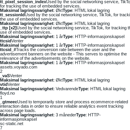
tt_pixel_session_index
Used by the social networking service, TikTo
for tracking the use of embedded services.
Maksimal lagringsvarighet
: Økt
Type
: HTML lokal lagring
tt_sessionId
Used by the social networking service, TikTok, for track
the use of embedded services.
Maksimal lagringsvarighet
: Økt
Type
: HTML lokal lagring
_ttp [x2]
Used by the social networking service, TikTok, for tracking t
use of embedded services.
Maksimal lagringsvarighet
: 1 år
Type
: HTTP-informasjonskapsel
ttcsid
Venter
Maksimal lagringsvarighet
: 1 år
Type
: HTTP-informasjonskapsel
ttcsid_#
Tracks the conversion rate between the user and the
advertisement banners on the website - This serves to optimise the
relevance of the advertisements on the website.
Maksimal lagringsvarighet
: 1 år
Type
: HTTP-informasjonskapsel
assets.voyado.com
2
_vaS
Venter
Maksimal lagringsvarighet
: Økt
Type
: HTML lokal lagring
vtid
Venter
Maksimal lagringsvarighet
: Vedvarende
Type
: HTML lokal lagring
floyd.no
1
_gtmeec
Used to temporarily store and process ecommerce-related
interaction data in order to ensure reliable analytics event tracking
across page loads.
Maksimal lagringsvarighet
: 3 måneder
Type
: HTTP-
informasjonskapsel
sc-static.net
7