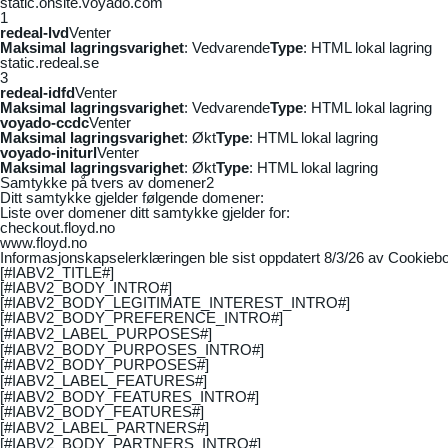
static.onsite.voyado.com
1
redeal-lvd
Venter
Maksimal lagringsvarighet
: Vedvarende
Type
: HTML lokal lagring
static.redeal.se
3
redeal-idfd
Venter
Maksimal lagringsvarighet
: Vedvarende
Type
: HTML lokal lagring
voyado-ccdc
Venter
Maksimal lagringsvarighet
: Økt
Type
: HTML lokal lagring
voyado-initurl
Venter
Maksimal lagringsvarighet
: Økt
Type
: HTML lokal lagring
Samtykke på tvers av domener
2
Ditt samtykke gjelder følgende domener:
Liste over domener ditt samtykke gjelder for:
checkout.floyd.no
www.floyd.no
Informasjonskapselerklæringen ble sist oppdatert 8/3/26 av
Cookiebo
[#IABV2_TITLE#]
[#IABV2_BODY_INTRO#]
[#IABV2_BODY_LEGITIMATE_INTEREST_INTRO#]
[#IABV2_BODY_PREFERENCE_INTRO#]
[#IABV2_LABEL_PURPOSES#]
[#IABV2_BODY_PURPOSES_INTRO#]
[#IABV2_BODY_PURPOSES#]
[#IABV2_LABEL_FEATURES#]
[#IABV2_BODY_FEATURES_INTRO#]
[#IABV2_BODY_FEATURES#]
[#IABV2_LABEL_PARTNERS#]
[#IABV2_BODY_PARTNERS_INTRO#]