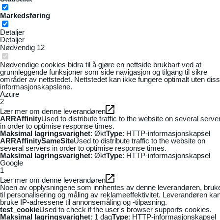
Markedsføring
Detaljer
Detaljer
Nødvendig
12
Nødvendige cookies bidra til å gjøre en nettside brukbart ved at
grunnleggende funksjoner som side navigasjon og tilgang til sikre
områder av nettstedet. Nettstedet kan ikke fungere optimalt uten dis
informasjonskapslene.
Azure
2
Lær mer om denne leverandøren
ARRAffinity
Used to distribute traffic to the website on several serve
in order to optimise response times.
Maksimal lagringsvarighet
: Økt
Type
: HTTP-informasjonskapsel
ARRAffinitySameSite
Used to distribute traffic to the website on
several servers in order to optimise response times.
Maksimal lagringsvarighet
: Økt
Type
: HTTP-informasjonskapsel
Google
1
Lær mer om denne leverandøren
Noen av opplysningene som innhentes av denne leverandøren, bruk
til personalisering og måling av reklameeffektivitet. Leverandøren ka
bruke IP-adressene til annonsemåling og -tilpasning.
test_cookie
Used to check if the user's browser supports cookies.
Maksimal lagringsvarighet
: 1 dag
Type
: HTTP-informasjonskapsel