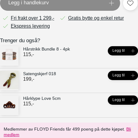
Legg i handlekurv
Fri frakt over 1 299,-
Gratis bytte og enkel retur
Ekspress levering
Trenger du også?
Hårstrikk Bundle 8 - 4pk
Legg til
115
,-
Satengskjerf 018
Legg til
199
,-
Hårklype Love 5cm
Legg til
115
,-
Medlemmer av FLOYD Friends får 499 poeng på dette kjøpet.
Bli
medlem