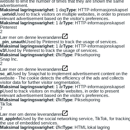
website to limit the number of times that they are shown the same
advertisement.
Maksimal lagringsvarighet
: 1 dag
Type
: HTTP-informasjonskapsel
_uetvid
Used to track visitors on multiple websites, in order to presen
relevant advertisement based on the visitor's preferences.
Maksimal lagringsvarighet
: 1 år
Type
: HTTP-informasjonskapsel
Pinterest
2
Lær mer om denne leverandøren
_pin_unauth
Used by Pinterest to track the usage of services.
Maksimal lagringsvarighet
: 1 år
Type
: HTTP-informasjonskapsel
v3/
Used by Pinterest to track the usage of services.
Maksimal lagringsvarighet
: Økt
Type
: Pikselsporing
Snap Inc.
2
Lær mer om denne leverandøren
sc_at
Used by Snapchat to implement advertisement content on the
website - The cookie detects the efficiency of the ads and collects
visitor data for further visitor segmentation.
Maksimal lagringsvarighet
: 1 år
Type
: HTTP-informasjonskapsel
p
Used to track visitors on multiple websites, in order to present
relevant advertisement based on the visitor's preferences.
Maksimal lagringsvarighet
: Økt
Type
: Pikselsporing
TikTok
7
Lær mer om denne leverandøren
tt_appInfo
Used by the social networking service, TikTok, for trackin
the use of embedded services.
Maksimal lagringsvarighet
: Økt
Type
: HTML lokal lagring