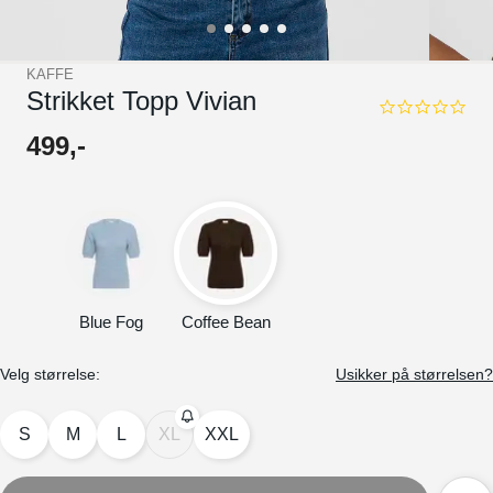
KAFFE
Strikket Topp Vivian
0.0
star
499
,-
rating
Blue Fog
Coffee Bean
Velg størrelse:
Usikker på størrelsen?
S
M
L
XL
XXL