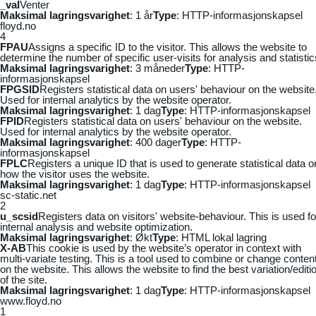
_vaI
Venter
Maksimal lagringsvarighet
: 1 år
Type
: HTTP-informasjonskapsel
floyd.no
4
FPAU
Assigns a specific ID to the visitor. This allows the website to
determine the number of specific user-visits for analysis and statistic
Maksimal lagringsvarighet
: 3 måneder
Type
: HTTP-
informasjonskapsel
FPGSID
Registers statistical data on users' behaviour on the website
Used for internal analytics by the website operator.
Maksimal lagringsvarighet
: 1 dag
Type
: HTTP-informasjonskapsel
FPID
Registers statistical data on users' behaviour on the website.
Used for internal analytics by the website operator.
Maksimal lagringsvarighet
: 400 dager
Type
: HTTP-
informasjonskapsel
FPLC
Registers a unique ID that is used to generate statistical data o
how the visitor uses the website.
Maksimal lagringsvarighet
: 1 dag
Type
: HTTP-informasjonskapsel
sc-static.net
2
u_scsid
Registers data on visitors' website-behaviour. This is used fo
internal analysis and website optimization.
Maksimal lagringsvarighet
: Økt
Type
: HTML lokal lagring
X-AB
This cookie is used by the website’s operator in context with
multi-variate testing. This is a tool used to combine or change conten
on the website. This allows the website to find the best variation/editi
of the site.
Maksimal lagringsvarighet
: 1 dag
Type
: HTTP-informasjonskapsel
www.floyd.no
1