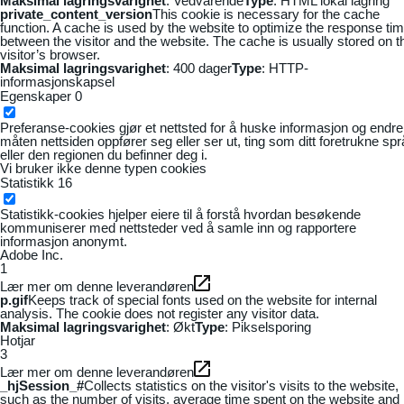
Maksimal lagringsvarighet
: Vedvarende
Type
: HTML lokal lagring
private_content_version
This cookie is necessary for the cache
function. A cache is used by the website to optimize the response ti
between the visitor and the website. The cache is usually stored on t
visitor’s browser.
Maksimal lagringsvarighet
: 400 dager
Type
: HTTP-
informasjonskapsel
Egenskaper
0
Preferanse-cookies gjør et nettsted for å huske informasjon og endre
måten nettsiden oppfører seg eller ser ut, ting som ditt foretrukne sp
eller den regionen du befinner deg i.
Vi bruker ikke denne typen cookies
Statistikk
16
Statistikk-cookies hjelper eiere til å forstå hvordan besøkende
kommuniserer med nettsteder ved å samle inn og rapportere
informasjon anonymt.
Adobe Inc.
1
Lær mer om denne leverandøren
p.gif
Keeps track of special fonts used on the website for internal
analysis. The cookie does not register any visitor data.
Maksimal lagringsvarighet
: Økt
Type
: Pikselsporing
Hotjar
3
Lær mer om denne leverandøren
_hjSession_#
Collects statistics on the visitor's visits to the website,
such as the number of visits, average time spent on the website and