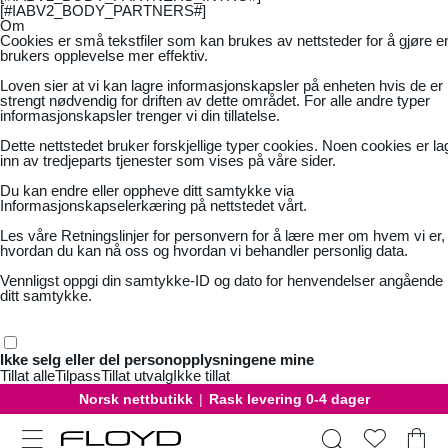
[#IABV2_BODY_PARTNERS#]
Om
Cookies er små tekstfiler som kan brukes av nettsteder for å gjøre e
brukers opplevelse mer effektiv.
Loven sier at vi kan lagre informasjonskapsler på enheten hvis de er
strengt nødvendig for driften av dette området. For alle andre typer
informasjonskapsler trenger vi din tillatelse.
Dette nettstedet bruker forskjellige typer cookies. Noen cookies er la
inn av tredjeparts tjenester som vises på våre sider.
Du kan endre eller oppheve ditt samtykke via
Informasjonskapselerkæring på nettstedet vårt.
Les våre
Retningslinjer for personvern
for å lære mer om hvem vi er,
hvordan du kan nå oss og hvordan vi behandler personlig data.
Vennligst oppgi din samtykke-ID og dato for henvendelser angående
ditt samtykke.
Ikke selg eller del personopplysningene mine
Tillat alle
Tilpass
Tillat utvalg
Ikke tillat
Norsk nettbutikk
|
Rask levering 0-4 dager