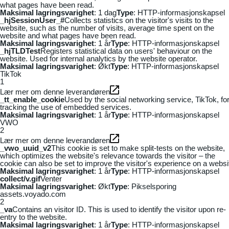
what pages have been read.
Maksimal lagringsvarighet
: 1 dag
Type
: HTTP-informasjonskapsel
_hjSessionUser_#
Collects statistics on the visitor's visits to the
website, such as the number of visits, average time spent on the
website and what pages have been read.
Maksimal lagringsvarighet
: 1 år
Type
: HTTP-informasjonskapsel
_hjTLDTest
Registers statistical data on users' behaviour on the
website. Used for internal analytics by the website operator.
Maksimal lagringsvarighet
: Økt
Type
: HTTP-informasjonskapsel
TikTok
1
Lær mer om denne leverandøren
_tt_enable_cookie
Used by the social networking service, TikTok, fo
tracking the use of embedded services.
Maksimal lagringsvarighet
: 1 år
Type
: HTTP-informasjonskapsel
VWO
2
Lær mer om denne leverandøren
_vwo_uuid_v2
This cookie is set to make split-tests on the website,
which optimizes the website's relevance towards the visitor – the
cookie can also be set to improve the visitor's experience on a websi
Maksimal lagringsvarighet
: 1 år
Type
: HTTP-informasjonskapsel
collect/v.gif
Venter
Maksimal lagringsvarighet
: Økt
Type
: Pikselsporing
assets.voyado.com
2
_va
Contains an visitor ID. This is used to identify the visitor upon re-
entry to the website.
Maksimal lagringsvarighet
: 1 år
Type
: HTTP-informasjonskapsel