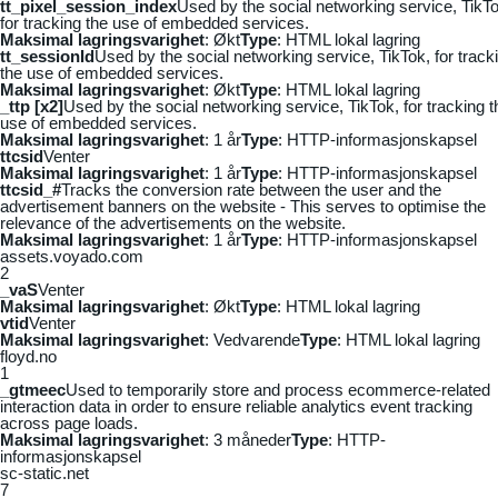
tt_pixel_session_index
Used by the social networking service, TikTo
for tracking the use of embedded services.
Maksimal lagringsvarighet
: Økt
Type
: HTML lokal lagring
tt_sessionId
Used by the social networking service, TikTok, for track
the use of embedded services.
Maksimal lagringsvarighet
: Økt
Type
: HTML lokal lagring
_ttp [x2]
Used by the social networking service, TikTok, for tracking t
use of embedded services.
Maksimal lagringsvarighet
: 1 år
Type
: HTTP-informasjonskapsel
ttcsid
Venter
Maksimal lagringsvarighet
: 1 år
Type
: HTTP-informasjonskapsel
ttcsid_#
Tracks the conversion rate between the user and the
advertisement banners on the website - This serves to optimise the
relevance of the advertisements on the website.
Maksimal lagringsvarighet
: 1 år
Type
: HTTP-informasjonskapsel
assets.voyado.com
2
_vaS
Venter
Maksimal lagringsvarighet
: Økt
Type
: HTML lokal lagring
vtid
Venter
Maksimal lagringsvarighet
: Vedvarende
Type
: HTML lokal lagring
floyd.no
1
_gtmeec
Used to temporarily store and process ecommerce-related
interaction data in order to ensure reliable analytics event tracking
across page loads.
Maksimal lagringsvarighet
: 3 måneder
Type
: HTTP-
informasjonskapsel
sc-static.net
7