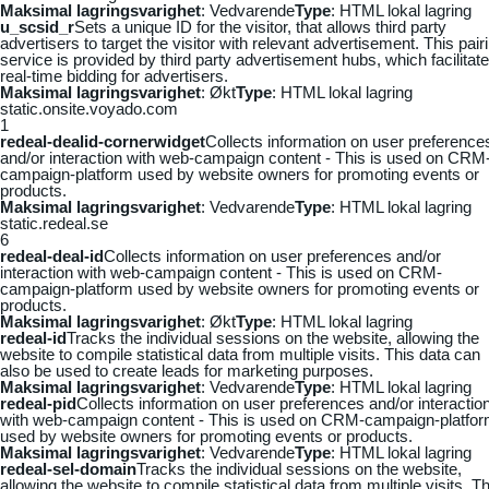
Maksimal lagringsvarighet
: Vedvarende
Type
: HTML lokal lagring
u_scsid_r
Sets a unique ID for the visitor, that allows third party
advertisers to target the visitor with relevant advertisement. This pair
service is provided by third party advertisement hubs, which facilitat
real-time bidding for advertisers.
Maksimal lagringsvarighet
: Økt
Type
: HTML lokal lagring
static.onsite.voyado.com
1
redeal-dealid-cornerwidget
Collects information on user preference
and/or interaction with web-campaign content - This is used on CRM
campaign-platform used by website owners for promoting events or
products.
Maksimal lagringsvarighet
: Vedvarende
Type
: HTML lokal lagring
static.redeal.se
6
redeal-deal-id
Collects information on user preferences and/or
interaction with web-campaign content - This is used on CRM-
campaign-platform used by website owners for promoting events or
products.
Maksimal lagringsvarighet
: Økt
Type
: HTML lokal lagring
redeal-id
Tracks the individual sessions on the website, allowing the
website to compile statistical data from multiple visits. This data can
also be used to create leads for marketing purposes.
Maksimal lagringsvarighet
: Vedvarende
Type
: HTML lokal lagring
redeal-pid
Collects information on user preferences and/or interactio
with web-campaign content - This is used on CRM-campaign-platfo
used by website owners for promoting events or products.
Maksimal lagringsvarighet
: Vedvarende
Type
: HTML lokal lagring
redeal-sel-domain
Tracks the individual sessions on the website,
allowing the website to compile statistical data from multiple visits. Th