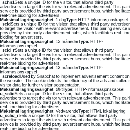
_schn1
Sets a unique ID for the visitor, that allows third party
advertisers to target the visitor with relevant advertisement. This pair
service is provided by third party advertisement hubs, which facilitat
real-time bidding for advertisers.
Maksimal lagringsvarighet
: 1 dag
Type
: HTTP-informasjonskapsel
_scid
Sets a unique ID for the visitor, that allows third party advertise
to target the visitor with relevant advertisement. This pairing service i
provided by third party advertisement hubs, which facilitates real-tim
bidding for advertisers.
Maksimal lagringsvarighet
: 13 måneder
Type
: HTTP-
informasjonskapsel
_scid_r
Sets a unique ID for the visitor, that allows third party
advertisers to target the visitor with relevant advertisement. This pair
service is provided by third party advertisement hubs, which facilitat
real-time bidding for advertisers.
Maksimal lagringsvarighet
: 13 måneder
Type
: HTTP-
informasjonskapsel
_screload
Used by Snapchat to implement advertisement content on
the website - The cookie detects the efficiency of the ads and collect
visitor data for further visitor segmentation.
Maksimal lagringsvarighet
: Økt
Type
: HTTP-informasjonskapsel
u_sclid
Sets a unique ID for the visitor, that allows third party
advertisers to target the visitor with relevant advertisement. This pair
service is provided by third party advertisement hubs, which facilitat
real-time bidding for advertisers.
Maksimal lagringsvarighet
: Vedvarende
Type
: HTML lokal lagring
u_sclid_r
Sets a unique ID for the visitor, that allows third party
advertisers to target the visitor with relevant advertisement. This pair
service is provided by third party advertisement hubs, which facilitat
real-time bidding for advertisers.