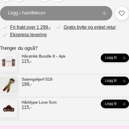
Legg i handlekurv
Fri frakt over 1 299,-
Gratis bytte og enkel retur
Ekspress levering
Trenger du også?
Hårstrikk Bundle 8 - 4pk
Legg til
115
,-
Satengskjerf 018
Legg til
199
,-
Hårklype Love 5cm
Legg til
115
,-