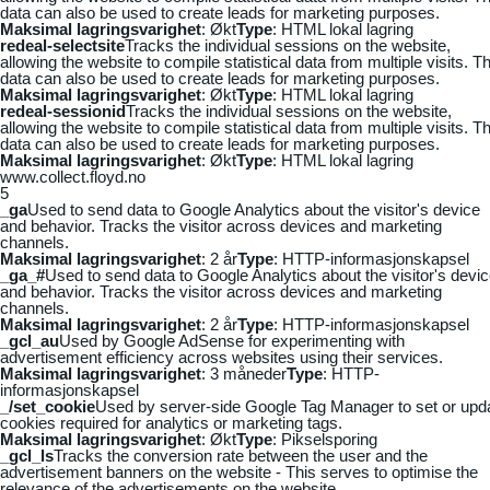
data can also be used to create leads for marketing purposes.
Maksimal lagringsvarighet
: Økt
Type
: HTML lokal lagring
redeal-selectsite
Tracks the individual sessions on the website,
allowing the website to compile statistical data from multiple visits. Th
data can also be used to create leads for marketing purposes.
Maksimal lagringsvarighet
: Økt
Type
: HTML lokal lagring
redeal-sessionid
Tracks the individual sessions on the website,
allowing the website to compile statistical data from multiple visits. Th
data can also be used to create leads for marketing purposes.
Maksimal lagringsvarighet
: Økt
Type
: HTML lokal lagring
www.collect.floyd.no
5
_ga
Used to send data to Google Analytics about the visitor's device
and behavior. Tracks the visitor across devices and marketing
channels.
Maksimal lagringsvarighet
: 2 år
Type
: HTTP-informasjonskapsel
_ga_#
Used to send data to Google Analytics about the visitor's devi
and behavior. Tracks the visitor across devices and marketing
channels.
Maksimal lagringsvarighet
: 2 år
Type
: HTTP-informasjonskapsel
_gcl_au
Used by Google AdSense for experimenting with
advertisement efficiency across websites using their services.
Maksimal lagringsvarighet
: 3 måneder
Type
: HTTP-
informasjonskapsel
_/set_cookie
Used by server-side Google Tag Manager to set or upd
cookies required for analytics or marketing tags.
Maksimal lagringsvarighet
: Økt
Type
: Pikselsporing
_gcl_ls
Tracks the conversion rate between the user and the
advertisement banners on the website - This serves to optimise the
relevance of the advertisements on the website.