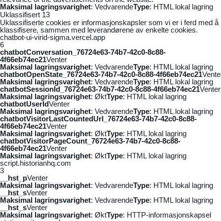
Maksimal lagringsvarighet
: Vedvarende
Type
: HTML lokal lagring
Uklassifisert
13
Uklassifiserte cookies er informasjonskapsler som vi er i ferd med å
klassifisere, sammen med leverandørene av enkelte cookies.
chatbot-ui-virid-sigma.vercel.app
6
chatbotConversation_76724e63-74b7-42c0-8c88-
4f66eb74ec21
Venter
Maksimal lagringsvarighet
: Vedvarende
Type
: HTML lokal lagring
chatbotOpenState_76724e63-74b7-42c0-8c88-4f66eb74ec21
Vente
Maksimal lagringsvarighet
: Vedvarende
Type
: HTML lokal lagring
chatbotSessionId_76724e63-74b7-42c0-8c88-4f66eb74ec21
Venter
Maksimal lagringsvarighet
: Økt
Type
: HTML lokal lagring
chatbotUserId
Venter
Maksimal lagringsvarighet
: Vedvarende
Type
: HTML lokal lagring
chatbotVisitorLastCountedUrl_76724e63-74b7-42c0-8c88-
4f66eb74ec21
Venter
Maksimal lagringsvarighet
: Økt
Type
: HTML lokal lagring
chatbotVisitorPageCount_76724e63-74b7-42c0-8c88-
4f66eb74ec21
Venter
Maksimal lagringsvarighet
: Økt
Type
: HTML lokal lagring
script.historianhq.com
3
__hst_p
Venter
Maksimal lagringsvarighet
: Vedvarende
Type
: HTML lokal lagring
__hst_s
Venter
Maksimal lagringsvarighet
: Vedvarende
Type
: HTML lokal lagring
__hst_s
Venter
Maksimal lagringsvarighet
: Økt
Type
: HTTP-informasjonskapsel