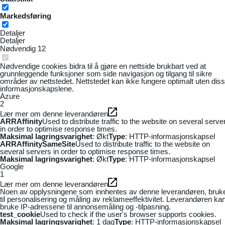
Markedsføring
Detaljer
Detaljer
Nødvendig
12
Nødvendige cookies bidra til å gjøre en nettside brukbart ved at
grunnleggende funksjoner som side navigasjon og tilgang til sikre
områder av nettstedet. Nettstedet kan ikke fungere optimalt uten dis
informasjonskapslene.
Azure
2
Lær mer om denne leverandøren
ARRAffinity
Used to distribute traffic to the website on several serve
in order to optimise response times.
Maksimal lagringsvarighet
: Økt
Type
: HTTP-informasjonskapsel
ARRAffinitySameSite
Used to distribute traffic to the website on
several servers in order to optimise response times.
Maksimal lagringsvarighet
: Økt
Type
: HTTP-informasjonskapsel
Google
1
Lær mer om denne leverandøren
Noen av opplysningene som innhentes av denne leverandøren, bruk
til personalisering og måling av reklameeffektivitet. Leverandøren ka
bruke IP-adressene til annonsemåling og -tilpasning.
test_cookie
Used to check if the user's browser supports cookies.
Maksimal lagringsvarighet
: 1 dag
Type
: HTTP-informasjonskapsel