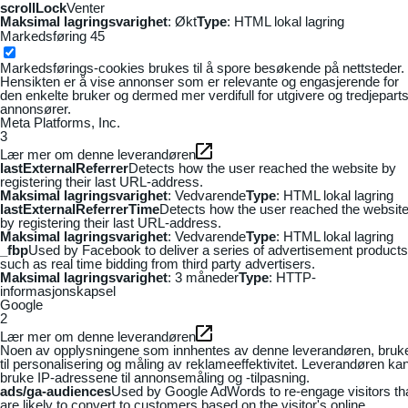
scrollLock
Venter
Maksimal lagringsvarighet
: Økt
Type
: HTML lokal lagring
Markedsføring
45
Markedsførings-cookies brukes til å spore besøkende på nettsteder.
Hensikten er å vise annonser som er relevante og engasjerende for
den enkelte bruker og dermed mer verdifull for utgivere og tredjepart
annonsører.
Meta Platforms, Inc.
3
Lær mer om denne leverandøren
lastExternalReferrer
Detects how the user reached the website by
registering their last URL-address.
Maksimal lagringsvarighet
: Vedvarende
Type
: HTML lokal lagring
lastExternalReferrerTime
Detects how the user reached the websit
by registering their last URL-address.
Maksimal lagringsvarighet
: Vedvarende
Type
: HTML lokal lagring
_fbp
Used by Facebook to deliver a series of advertisement products
such as real time bidding from third party advertisers.
Maksimal lagringsvarighet
: 3 måneder
Type
: HTTP-
informasjonskapsel
Google
2
Lær mer om denne leverandøren
Noen av opplysningene som innhentes av denne leverandøren, bruk
til personalisering og måling av reklameeffektivitet. Leverandøren ka
bruke IP-adressene til annonsemåling og -tilpasning.
ads/ga-audiences
Used by Google AdWords to re-engage visitors th
are likely to convert to customers based on the visitor's online