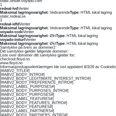
static.onsite.voyado.com
1
redeal-lvd
Venter
Maksimal lagringsvarighet
: Vedvarende
Type
: HTML lokal lagring
static.redeal.se
3
redeal-idfd
Venter
Maksimal lagringsvarighet
: Vedvarende
Type
: HTML lokal lagring
voyado-ccdc
Venter
Maksimal lagringsvarighet
: Økt
Type
: HTML lokal lagring
voyado-initurl
Venter
Maksimal lagringsvarighet
: Økt
Type
: HTML lokal lagring
Samtykke på tvers av domener
2
Ditt samtykke gjelder følgende domener:
Liste over domener ditt samtykke gjelder for:
checkout.floyd.no
www.floyd.no
Informasjonskapselerklæringen ble sist oppdatert 8/3/26 av
Cookiebo
[#IABV2_TITLE#]
[#IABV2_BODY_INTRO#]
[#IABV2_BODY_LEGITIMATE_INTEREST_INTRO#]
[#IABV2_BODY_PREFERENCE_INTRO#]
[#IABV2_LABEL_PURPOSES#]
[#IABV2_BODY_PURPOSES_INTRO#]
[#IABV2_BODY_PURPOSES#]
[#IABV2_LABEL_FEATURES#]
[#IABV2_BODY_FEATURES_INTRO#]
[#IABV2_BODY_FEATURES#]
[#IABV2_LABEL_PARTNERS#]
[#IABV2_BODY_PARTNERS_INTRO#]