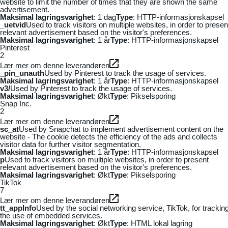
website to limit the number of times that they are shown the same
advertisement.
Maksimal lagringsvarighet
: 1 dag
Type
: HTTP-informasjonskapsel
_uetvid
Used to track visitors on multiple websites, in order to presen
relevant advertisement based on the visitor's preferences.
Maksimal lagringsvarighet
: 1 år
Type
: HTTP-informasjonskapsel
Pinterest
2
Lær mer om denne leverandøren
_pin_unauth
Used by Pinterest to track the usage of services.
Maksimal lagringsvarighet
: 1 år
Type
: HTTP-informasjonskapsel
v3/
Used by Pinterest to track the usage of services.
Maksimal lagringsvarighet
: Økt
Type
: Pikselsporing
Snap Inc.
2
Lær mer om denne leverandøren
sc_at
Used by Snapchat to implement advertisement content on the
website - The cookie detects the efficiency of the ads and collects
visitor data for further visitor segmentation.
Maksimal lagringsvarighet
: 1 år
Type
: HTTP-informasjonskapsel
p
Used to track visitors on multiple websites, in order to present
relevant advertisement based on the visitor's preferences.
Maksimal lagringsvarighet
: Økt
Type
: Pikselsporing
TikTok
7
Lær mer om denne leverandøren
tt_appInfo
Used by the social networking service, TikTok, for trackin
the use of embedded services.
Maksimal lagringsvarighet
: Økt
Type
: HTML lokal lagring