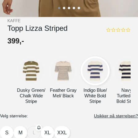
KAFFE
Topp Lizza Striped
0.0
star
399
,-
rating
Dusky Green/
Feather Gray
Indigo Blue/
Navy/
Chalk Wide
Mel/ Black
White Bold
Turtledove
Stripe
Stripe
Bold Strip
Velg størrelse:
Usikker på størrelsen?
S
M
L
XL
XXL