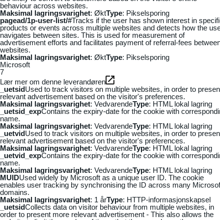
behaviour across websites.
Maksimal lagringsvarighet
: Økt
Type
: Pikselsporing
pagead/1p-user-list/#
Tracks if the user has shown interest in specif
products or events across multiple websites and detects how the us
navigates between sites. This is used for measurement of
advertisement efforts and facilitates payment of referral-fees betwee
websites.
Maksimal lagringsvarighet
: Økt
Type
: Pikselsporing
Microsoft
7
Lær mer om denne leverandøren
_uetsid
Used to track visitors on multiple websites, in order to presen
relevant advertisement based on the visitor's preferences.
Maksimal lagringsvarighet
: Vedvarende
Type
: HTML lokal lagring
_uetsid_exp
Contains the expiry-date for the cookie with correspond
name.
Maksimal lagringsvarighet
: Vedvarende
Type
: HTML lokal lagring
_uetvid
Used to track visitors on multiple websites, in order to presen
relevant advertisement based on the visitor's preferences.
Maksimal lagringsvarighet
: Vedvarende
Type
: HTML lokal lagring
_uetvid_exp
Contains the expiry-date for the cookie with correspond
name.
Maksimal lagringsvarighet
: Vedvarende
Type
: HTML lokal lagring
MUID
Used widely by Microsoft as a unique user ID. The cookie
enables user tracking by synchronising the ID across many Microsof
domains.
Maksimal lagringsvarighet
: 1 år
Type
: HTTP-informasjonskapsel
_uetsid
Collects data on visitor behaviour from multiple websites, in
order to present more relevant advertisement - This also allows the