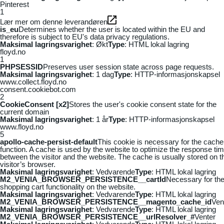
Pinterest
1
Lær mer om denne leverandøren
is_eu
Determines whether the user is located within the EU and
therefore is subject to EU's data privacy regulations.
Maksimal lagringsvarighet
: Økt
Type
: HTML lokal lagring
floyd.no
1
PHPSESSID
Preserves user session state across page requests.
Maksimal lagringsvarighet
: 1 dag
Type
: HTTP-informasjonskapsel
www.collect.floyd.no
consent.cookiebot.com
2
CookieConsent [x2]
Stores the user's cookie consent state for the
current domain
Maksimal lagringsvarighet
: 1 år
Type
: HTTP-informasjonskapsel
www.floyd.no
5
apollo-cache-persist-default
This cookie is necessary for the cache
function. A cache is used by the website to optimize the response ti
between the visitor and the website. The cache is usually stored on t
visitor’s browser.
Maksimal lagringsvarighet
: Vedvarende
Type
: HTML lokal lagring
M2_VENIA_BROWSER_PERSISTENCE__cartId
Necessary for th
shopping cart functionality on the website.
Maksimal lagringsvarighet
: Vedvarende
Type
: HTML lokal lagring
M2_VENIA_BROWSER_PERSISTENCE__magento_cache_id
Ven
Maksimal lagringsvarighet
: Vedvarende
Type
: HTML lokal lagring
M2_VENIA_BROWSER_PERSISTENCE__urlResolver_#
Venter