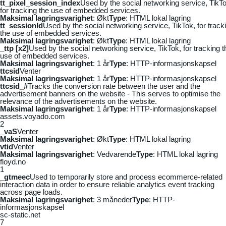
tt_pixel_session_index
Used by the social networking service, TikTo
for tracking the use of embedded services.
Maksimal lagringsvarighet
: Økt
Type
: HTML lokal lagring
tt_sessionId
Used by the social networking service, TikTok, for track
the use of embedded services.
Maksimal lagringsvarighet
: Økt
Type
: HTML lokal lagring
_ttp [x2]
Used by the social networking service, TikTok, for tracking t
use of embedded services.
Maksimal lagringsvarighet
: 1 år
Type
: HTTP-informasjonskapsel
ttcsid
Venter
Maksimal lagringsvarighet
: 1 år
Type
: HTTP-informasjonskapsel
ttcsid_#
Tracks the conversion rate between the user and the
advertisement banners on the website - This serves to optimise the
relevance of the advertisements on the website.
Maksimal lagringsvarighet
: 1 år
Type
: HTTP-informasjonskapsel
assets.voyado.com
2
_vaS
Venter
Maksimal lagringsvarighet
: Økt
Type
: HTML lokal lagring
vtid
Venter
Maksimal lagringsvarighet
: Vedvarende
Type
: HTML lokal lagring
floyd.no
1
_gtmeec
Used to temporarily store and process ecommerce-related
interaction data in order to ensure reliable analytics event tracking
across page loads.
Maksimal lagringsvarighet
: 3 måneder
Type
: HTTP-
informasjonskapsel
sc-static.net
7