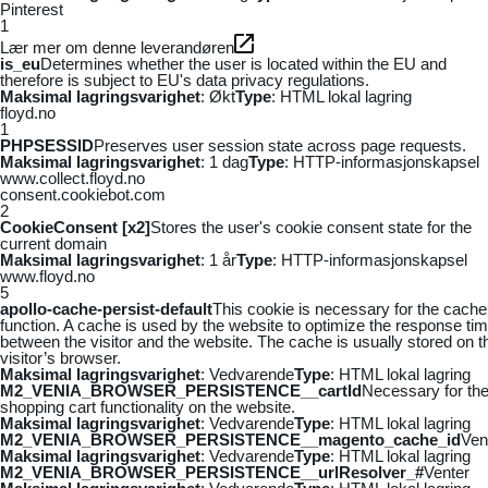
Pinterest
1
Lær mer om denne leverandøren
is_eu
Determines whether the user is located within the EU and
therefore is subject to EU's data privacy regulations.
Maksimal lagringsvarighet
: Økt
Type
: HTML lokal lagring
floyd.no
1
PHPSESSID
Preserves user session state across page requests.
Maksimal lagringsvarighet
: 1 dag
Type
: HTTP-informasjonskapsel
www.collect.floyd.no
consent.cookiebot.com
2
CookieConsent [x2]
Stores the user's cookie consent state for the
current domain
Maksimal lagringsvarighet
: 1 år
Type
: HTTP-informasjonskapsel
www.floyd.no
5
apollo-cache-persist-default
This cookie is necessary for the cache
function. A cache is used by the website to optimize the response ti
between the visitor and the website. The cache is usually stored on t
visitor’s browser.
Maksimal lagringsvarighet
: Vedvarende
Type
: HTML lokal lagring
M2_VENIA_BROWSER_PERSISTENCE__cartId
Necessary for th
shopping cart functionality on the website.
Maksimal lagringsvarighet
: Vedvarende
Type
: HTML lokal lagring
M2_VENIA_BROWSER_PERSISTENCE__magento_cache_id
Ven
Maksimal lagringsvarighet
: Vedvarende
Type
: HTML lokal lagring
M2_VENIA_BROWSER_PERSISTENCE__urlResolver_#
Venter