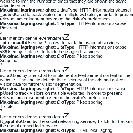
website to limit the number of times that they are shown the same
advertisement.
Maksimal lagringsvarighet
: 1 dag
Type
: HTTP-informasjonskapsel
_uetvid
Used to track visitors on multiple websites, in order to presen
relevant advertisement based on the visitor's preferences.
Maksimal lagringsvarighet
: 1 år
Type
: HTTP-informasjonskapsel
Pinterest
2
Lær mer om denne leverandøren
_pin_unauth
Used by Pinterest to track the usage of services.
Maksimal lagringsvarighet
: 1 år
Type
: HTTP-informasjonskapsel
v3/
Used by Pinterest to track the usage of services.
Maksimal lagringsvarighet
: Økt
Type
: Pikselsporing
Snap Inc.
2
Lær mer om denne leverandøren
sc_at
Used by Snapchat to implement advertisement content on the
website - The cookie detects the efficiency of the ads and collects
visitor data for further visitor segmentation.
Maksimal lagringsvarighet
: 1 år
Type
: HTTP-informasjonskapsel
p
Used to track visitors on multiple websites, in order to present
relevant advertisement based on the visitor's preferences.
Maksimal lagringsvarighet
: Økt
Type
: Pikselsporing
TikTok
7
Lær mer om denne leverandøren
tt_appInfo
Used by the social networking service, TikTok, for trackin
the use of embedded services.
Maksimal lagringsvarighet
: Økt
Type
: HTML lokal lagring