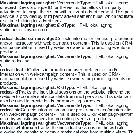
Maksimal lagringsvarighet
: Vedvarende
Type
: HTML lokal lagring
u_scsid_r
Sets a unique ID for the visitor, that allows third party
advertisers to target the visitor with relevant advertisement. This pair
service is provided by third party advertisement hubs, which facilitat
real-time bidding for advertisers.
Maksimal lagringsvarighet
: Økt
Type
: HTML lokal lagring
static.onsite.voyado.com
1
redeal-dealid-cornerwidget
Collects information on user preference
and/or interaction with web-campaign content - This is used on CRM
campaign-platform used by website owners for promoting events or
products.
Maksimal lagringsvarighet
: Vedvarende
Type
: HTML lokal lagring
static.redeal.se
6
redeal-deal-id
Collects information on user preferences and/or
interaction with web-campaign content - This is used on CRM-
campaign-platform used by website owners for promoting events or
products.
Maksimal lagringsvarighet
: Økt
Type
: HTML lokal lagring
redeal-id
Tracks the individual sessions on the website, allowing the
website to compile statistical data from multiple visits. This data can
also be used to create leads for marketing purposes.
Maksimal lagringsvarighet
: Vedvarende
Type
: HTML lokal lagring
redeal-pid
Collects information on user preferences and/or interactio
with web-campaign content - This is used on CRM-campaign-platfo
used by website owners for promoting events or products.
Maksimal lagringsvarighet
: Vedvarende
Type
: HTML lokal lagring
redeal-sel-domain
Tracks the individual sessions on the website,
allowing the website to compile statistical data from multiple visits. Th