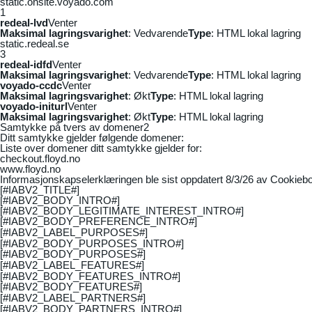
static.onsite.voyado.com
1
redeal-lvd
Venter
Maksimal lagringsvarighet
: Vedvarende
Type
: HTML lokal lagring
static.redeal.se
3
redeal-idfd
Venter
Maksimal lagringsvarighet
: Vedvarende
Type
: HTML lokal lagring
voyado-ccdc
Venter
Maksimal lagringsvarighet
: Økt
Type
: HTML lokal lagring
voyado-initurl
Venter
Maksimal lagringsvarighet
: Økt
Type
: HTML lokal lagring
Samtykke på tvers av domener
2
Ditt samtykke gjelder følgende domener:
Liste over domener ditt samtykke gjelder for:
checkout.floyd.no
www.floyd.no
Informasjonskapselerklæringen ble sist oppdatert 8/3/26 av
Cookiebo
[#IABV2_TITLE#]
[#IABV2_BODY_INTRO#]
[#IABV2_BODY_LEGITIMATE_INTEREST_INTRO#]
[#IABV2_BODY_PREFERENCE_INTRO#]
[#IABV2_LABEL_PURPOSES#]
[#IABV2_BODY_PURPOSES_INTRO#]
[#IABV2_BODY_PURPOSES#]
[#IABV2_LABEL_FEATURES#]
[#IABV2_BODY_FEATURES_INTRO#]
[#IABV2_BODY_FEATURES#]
[#IABV2_LABEL_PARTNERS#]
[#IABV2_BODY_PARTNERS_INTRO#]