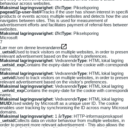
behaviour across websites.
Maksimal lagringsvarighet
: Økt
Type
: Pikselsporing
pagead/1p-user-list/#
Tracks if the user has shown interest in specif
products or events across multiple websites and detects how the us
navigates between sites. This is used for measurement of
advertisement efforts and facilitates payment of referral-fees betwee
websites.
Maksimal lagringsvarighet
: Økt
Type
: Pikselsporing
Microsoft
7
Lær mer om denne leverandøren
_uetsid
Used to track visitors on multiple websites, in order to presen
relevant advertisement based on the visitor's preferences.
Maksimal lagringsvarighet
: Vedvarende
Type
: HTML lokal lagring
_uetsid_exp
Contains the expiry-date for the cookie with correspond
name.
Maksimal lagringsvarighet
: Vedvarende
Type
: HTML lokal lagring
_uetvid
Used to track visitors on multiple websites, in order to presen
relevant advertisement based on the visitor's preferences.
Maksimal lagringsvarighet
: Vedvarende
Type
: HTML lokal lagring
_uetvid_exp
Contains the expiry-date for the cookie with correspond
name.
Maksimal lagringsvarighet
: Vedvarende
Type
: HTML lokal lagring
MUID
Used widely by Microsoft as a unique user ID. The cookie
enables user tracking by synchronising the ID across many Microsof
domains.
Maksimal lagringsvarighet
: 1 år
Type
: HTTP-informasjonskapsel
_uetsid
Collects data on visitor behaviour from multiple websites, in
order to present more relevant advertisement - This also allows the