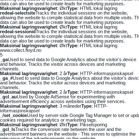
data can also be used to create leads for marketing purposes.
Maksimal lagringsvarighet
: Økt
Type
: HTML lokal lagring
redeal-selectsite
Tracks the individual sessions on the website,
allowing the website to compile statistical data from multiple visits. Th
data can also be used to create leads for marketing purposes.
Maksimal lagringsvarighet
: Økt
Type
: HTML lokal lagring
redeal-sessionid
Tracks the individual sessions on the website,
allowing the website to compile statistical data from multiple visits. Th
data can also be used to create leads for marketing purposes.
Maksimal lagringsvarighet
: Økt
Type
: HTML lokal lagring
www.collect.floyd.no
5
_ga
Used to send data to Google Analytics about the visitor's device
and behavior. Tracks the visitor across devices and marketing
channels.
Maksimal lagringsvarighet
: 2 år
Type
: HTTP-informasjonskapsel
_ga_#
Used to send data to Google Analytics about the visitor's devi
and behavior. Tracks the visitor across devices and marketing
channels.
Maksimal lagringsvarighet
: 2 år
Type
: HTTP-informasjonskapsel
_gcl_au
Used by Google AdSense for experimenting with
advertisement efficiency across websites using their services.
Maksimal lagringsvarighet
: 3 måneder
Type
: HTTP-
informasjonskapsel
_/set_cookie
Used by server-side Google Tag Manager to set or upd
cookies required for analytics or marketing tags.
Maksimal lagringsvarighet
: Økt
Type
: Pikselsporing
_gcl_ls
Tracks the conversion rate between the user and the
advertisement banners on the website - This serves to optimise the
relevance of the advertisements on the website.