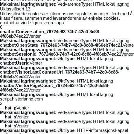
Maksimal lagringsvarighet
: Vedvarende
Type
: HTML lokal lagring
Uklassifisert
13
Uklassifiserte cookies er informasjonskapsler som vi er i ferd med å
klassifisere, sammen med leverandørene av enkelte cookies.
chatbot-ui-virid-sigma.vercel.app
6
chatbotConversation_76724e63-74b7-42c0-8c88-
4f66eb74ec21
Venter
Maksimal lagringsvarighet
: Vedvarende
Type
: HTML lokal lagring
chatbotOpenState_76724e63-74b7-42c0-8c88-4f66eb74ec21
Vente
Maksimal lagringsvarighet
: Vedvarende
Type
: HTML lokal lagring
chatbotSessionId_76724e63-74b7-42c0-8c88-4f66eb74ec21
Venter
Maksimal lagringsvarighet
: Økt
Type
: HTML lokal lagring
chatbotUserId
Venter
Maksimal lagringsvarighet
: Vedvarende
Type
: HTML lokal lagring
chatbotVisitorLastCountedUrl_76724e63-74b7-42c0-8c88-
4f66eb74ec21
Venter
Maksimal lagringsvarighet
: Økt
Type
: HTML lokal lagring
chatbotVisitorPageCount_76724e63-74b7-42c0-8c88-
4f66eb74ec21
Venter
Maksimal lagringsvarighet
: Økt
Type
: HTML lokal lagring
script.historianhq.com
3
__hst_p
Venter
Maksimal lagringsvarighet
: Vedvarende
Type
: HTML lokal lagring
__hst_s
Venter
Maksimal lagringsvarighet
: Vedvarende
Type
: HTML lokal lagring
__hst_s
Venter
Maksimal lagringsvarighet
: Økt
Type
: HTTP-informasjonskapsel