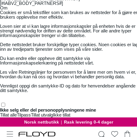
[#IABV2_BODY_PARTNERS#]
Om
Cookies er små tekstfiler som kan brukes av nettsteder for å gjøre e
brukers opplevelse mer effektiv.
Loven sier at vi kan lagre informasjonskapsler på enheten hvis de er
strengt nødvendig for driften av dette området. For alle andre typer
informasjonskapsler trenger vi din tillatelse.
Dette nettstedet bruker forskjellige typer cookies. Noen cookies er la
inn av tredjeparts tjenester som vises på våre sider.
Du kan endre eller oppheve ditt samtykke via
Informasjonskapselerkæring på nettstedet vårt.
Les våre
Retningslinjer for personvern
for å lære mer om hvem vi er,
hvordan du kan nå oss og hvordan vi behandler personlig data.
Vennligst oppgi din samtykke-ID og dato for henvendelser angående
ditt samtykke.
Ikke selg eller del personopplysningene mine
Tillat alle
Tilpass
Tillat utvalg
Ikke tillat
Norsk nettbutikk
|
Rask levering 0-4 dager