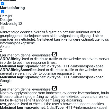
Markedsføring
Detaljer
Detaljer
Nødvendig
12
Nødvendige cookies bidra til å gjøre en nettside brukbart ved at
grunnleggende funksjoner som side navigasjon og tilgang til sikre
områder av nettstedet. Nettstedet kan ikke fungere optimalt uten dis
informasjonskapslene.
Azure
2
Lær mer om denne leverandøren
ARRAffinity
Used to distribute traffic to the website on several serve
in order to optimise response times.
Maksimal lagringsvarighet
: Økt
Type
: HTTP-informasjonskapsel
ARRAffinitySameSite
Used to distribute traffic to the website on
several servers in order to optimise response times.
Maksimal lagringsvarighet
: Økt
Type
: HTTP-informasjonskapsel
Google
1
Lær mer om denne leverandøren
Noen av opplysningene som innhentes av denne leverandøren, bruk
til personalisering og måling av reklameeffektivitet. Leverandøren ka
bruke IP-adressene til annonsemåling og -tilpasning.
test_cookie
Used to check if the user's browser supports cookies.
Maksimal lagringsvarighet
: 1 dag
Type
: HTTP-informasjonskapsel