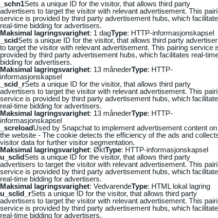
_schn1
Sets a unique ID for the visitor, that allows third party
advertisers to target the visitor with relevant advertisement. This pair
service is provided by third party advertisement hubs, which facilitat
real-time bidding for advertisers.
Maksimal lagringsvarighet
: 1 dag
Type
: HTTP-informasjonskapsel
_scid
Sets a unique ID for the visitor, that allows third party advertise
to target the visitor with relevant advertisement. This pairing service i
provided by third party advertisement hubs, which facilitates real-tim
bidding for advertisers.
Maksimal lagringsvarighet
: 13 måneder
Type
: HTTP-
informasjonskapsel
_scid_r
Sets a unique ID for the visitor, that allows third party
advertisers to target the visitor with relevant advertisement. This pair
service is provided by third party advertisement hubs, which facilitat
real-time bidding for advertisers.
Maksimal lagringsvarighet
: 13 måneder
Type
: HTTP-
informasjonskapsel
_screload
Used by Snapchat to implement advertisement content on
the website - The cookie detects the efficiency of the ads and collect
visitor data for further visitor segmentation.
Maksimal lagringsvarighet
: Økt
Type
: HTTP-informasjonskapsel
u_sclid
Sets a unique ID for the visitor, that allows third party
advertisers to target the visitor with relevant advertisement. This pair
service is provided by third party advertisement hubs, which facilitat
real-time bidding for advertisers.
Maksimal lagringsvarighet
: Vedvarende
Type
: HTML lokal lagring
u_sclid_r
Sets a unique ID for the visitor, that allows third party
advertisers to target the visitor with relevant advertisement. This pair
service is provided by third party advertisement hubs, which facilitat
real-time bidding for advertisers.