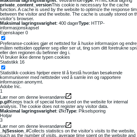
Maksimal lagringsvarighet
: Vedvarende
Type
: HTML lokal lagring
private_content_version
This cookie is necessary for the cache
function. A cache is used by the website to optimize the response ti
between the visitor and the website. The cache is usually stored on t
visitor’s browser.
Maksimal lagringsvarighet
: 400 dager
Type
: HTTP-
informasjonskapsel
Egenskaper
0
Preferanse-cookies gjør et nettsted for å huske informasjon og endre
måten nettsiden oppfører seg eller ser ut, ting som ditt foretrukne sp
eller den regionen du befinner deg i.
Vi bruker ikke denne typen cookies
Statistikk
16
Statistikk-cookies hjelper eiere til å forstå hvordan besøkende
kommuniserer med nettsteder ved å samle inn og rapportere
informasjon anonymt.
Adobe Inc.
1
Lær mer om denne leverandøren
p.gif
Keeps track of special fonts used on the website for internal
analysis. The cookie does not register any visitor data.
Maksimal lagringsvarighet
: Økt
Type
: Pikselsporing
Hotjar
3
Lær mer om denne leverandøren
_hjSession_#
Collects statistics on the visitor's visits to the website,
such as the number of visits, average time spent on the website and