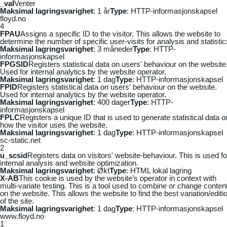
_vaI
Venter
Maksimal lagringsvarighet
: 1 år
Type
: HTTP-informasjonskapsel
floyd.no
4
FPAU
Assigns a specific ID to the visitor. This allows the website to
determine the number of specific user-visits for analysis and statistic
Maksimal lagringsvarighet
: 3 måneder
Type
: HTTP-
informasjonskapsel
FPGSID
Registers statistical data on users' behaviour on the website
Used for internal analytics by the website operator.
Maksimal lagringsvarighet
: 1 dag
Type
: HTTP-informasjonskapsel
FPID
Registers statistical data on users' behaviour on the website.
Used for internal analytics by the website operator.
Maksimal lagringsvarighet
: 400 dager
Type
: HTTP-
informasjonskapsel
FPLC
Registers a unique ID that is used to generate statistical data o
how the visitor uses the website.
Maksimal lagringsvarighet
: 1 dag
Type
: HTTP-informasjonskapsel
sc-static.net
2
u_scsid
Registers data on visitors' website-behaviour. This is used fo
internal analysis and website optimization.
Maksimal lagringsvarighet
: Økt
Type
: HTML lokal lagring
X-AB
This cookie is used by the website’s operator in context with
multi-variate testing. This is a tool used to combine or change conten
on the website. This allows the website to find the best variation/editi
of the site.
Maksimal lagringsvarighet
: 1 dag
Type
: HTTP-informasjonskapsel
www.floyd.no
1