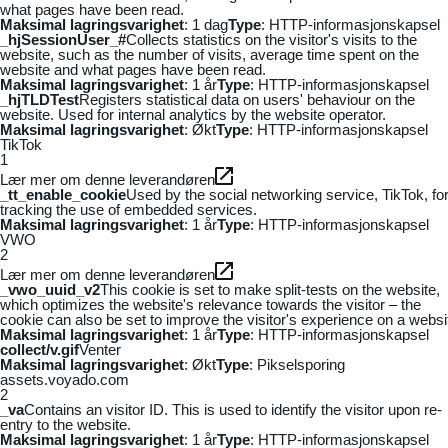
what pages have been read.
Maksimal lagringsvarighet
: 1 dag
Type
: HTTP-informasjonskapsel
_hjSessionUser_#
Collects statistics on the visitor's visits to the
website, such as the number of visits, average time spent on the
website and what pages have been read.
Maksimal lagringsvarighet
: 1 år
Type
: HTTP-informasjonskapsel
_hjTLDTest
Registers statistical data on users' behaviour on the
website. Used for internal analytics by the website operator.
Maksimal lagringsvarighet
: Økt
Type
: HTTP-informasjonskapsel
TikTok
1
Lær mer om denne leverandøren
_tt_enable_cookie
Used by the social networking service, TikTok, fo
tracking the use of embedded services.
Maksimal lagringsvarighet
: 1 år
Type
: HTTP-informasjonskapsel
VWO
2
Lær mer om denne leverandøren
_vwo_uuid_v2
This cookie is set to make split-tests on the website,
which optimizes the website's relevance towards the visitor – the
cookie can also be set to improve the visitor's experience on a websi
Maksimal lagringsvarighet
: 1 år
Type
: HTTP-informasjonskapsel
collect/v.gif
Venter
Maksimal lagringsvarighet
: Økt
Type
: Pikselsporing
assets.voyado.com
2
_va
Contains an visitor ID. This is used to identify the visitor upon re-
entry to the website.
Maksimal lagringsvarighet
: 1 år
Type
: HTTP-informasjonskapsel