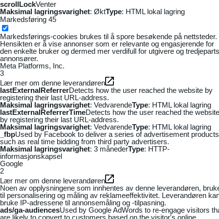
scrollLock
Venter
Maksimal lagringsvarighet
: Økt
Type
: HTML lokal lagring
Markedsføring
45
Markedsførings-cookies brukes til å spore besøkende på nettsteder.
Hensikten er å vise annonser som er relevante og engasjerende for
den enkelte bruker og dermed mer verdifull for utgivere og tredjepart
annonsører.
Meta Platforms, Inc.
3
Lær mer om denne leverandøren
lastExternalReferrer
Detects how the user reached the website by
registering their last URL-address.
Maksimal lagringsvarighet
: Vedvarende
Type
: HTML lokal lagring
lastExternalReferrerTime
Detects how the user reached the websit
by registering their last URL-address.
Maksimal lagringsvarighet
: Vedvarende
Type
: HTML lokal lagring
_fbp
Used by Facebook to deliver a series of advertisement products
such as real time bidding from third party advertisers.
Maksimal lagringsvarighet
: 3 måneder
Type
: HTTP-
informasjonskapsel
Google
2
Lær mer om denne leverandøren
Noen av opplysningene som innhentes av denne leverandøren, bruk
til personalisering og måling av reklameeffektivitet. Leverandøren ka
bruke IP-adressene til annonsemåling og -tilpasning.
ads/ga-audiences
Used by Google AdWords to re-engage visitors th
are likely to convert to customers based on the visitor's online