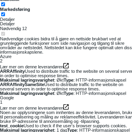
Markedsføring
Detaljer
Detaljer
Nødvendig
12
Nødvendige cookies bidra til å gjøre en nettside brukbart ved at
grunnleggende funksjoner som side navigasjon og tilgang til sikre
områder av nettstedet. Nettstedet kan ikke fungere optimalt uten dis
informasjonskapslene.
Azure
2
Lær mer om denne leverandøren
ARRAffinity
Used to distribute traffic to the website on several serve
in order to optimise response times.
Maksimal lagringsvarighet
: Økt
Type
: HTTP-informasjonskapsel
ARRAffinitySameSite
Used to distribute traffic to the website on
several servers in order to optimise response times.
Maksimal lagringsvarighet
: Økt
Type
: HTTP-informasjonskapsel
Google
1
Lær mer om denne leverandøren
Noen av opplysningene som innhentes av denne leverandøren, bruk
til personalisering og måling av reklameeffektivitet. Leverandøren ka
bruke IP-adressene til annonsemåling og -tilpasning.
test_cookie
Used to check if the user's browser supports cookies.
Maksimal lagringsvarighet
: 1 dag
Type
: HTTP-informasjonskapsel