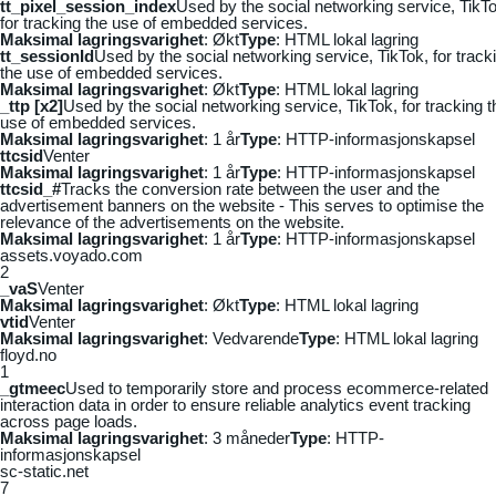
tt_pixel_session_index
Used by the social networking service, TikTo
for tracking the use of embedded services.
Maksimal lagringsvarighet
: Økt
Type
: HTML lokal lagring
tt_sessionId
Used by the social networking service, TikTok, for track
the use of embedded services.
Maksimal lagringsvarighet
: Økt
Type
: HTML lokal lagring
_ttp [x2]
Used by the social networking service, TikTok, for tracking t
use of embedded services.
Maksimal lagringsvarighet
: 1 år
Type
: HTTP-informasjonskapsel
ttcsid
Venter
Maksimal lagringsvarighet
: 1 år
Type
: HTTP-informasjonskapsel
ttcsid_#
Tracks the conversion rate between the user and the
advertisement banners on the website - This serves to optimise the
relevance of the advertisements on the website.
Maksimal lagringsvarighet
: 1 år
Type
: HTTP-informasjonskapsel
assets.voyado.com
2
_vaS
Venter
Maksimal lagringsvarighet
: Økt
Type
: HTML lokal lagring
vtid
Venter
Maksimal lagringsvarighet
: Vedvarende
Type
: HTML lokal lagring
floyd.no
1
_gtmeec
Used to temporarily store and process ecommerce-related
interaction data in order to ensure reliable analytics event tracking
across page loads.
Maksimal lagringsvarighet
: 3 måneder
Type
: HTTP-
informasjonskapsel
sc-static.net
7