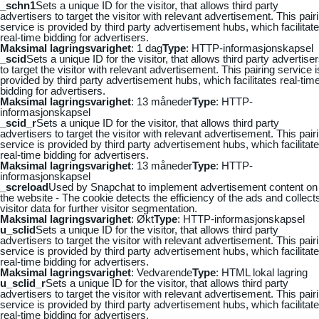
_schn1
Sets a unique ID for the visitor, that allows third party
advertisers to target the visitor with relevant advertisement. This pair
service is provided by third party advertisement hubs, which facilitat
real-time bidding for advertisers.
Maksimal lagringsvarighet
: 1 dag
Type
: HTTP-informasjonskapsel
_scid
Sets a unique ID for the visitor, that allows third party advertise
to target the visitor with relevant advertisement. This pairing service i
provided by third party advertisement hubs, which facilitates real-tim
bidding for advertisers.
Maksimal lagringsvarighet
: 13 måneder
Type
: HTTP-
informasjonskapsel
_scid_r
Sets a unique ID for the visitor, that allows third party
advertisers to target the visitor with relevant advertisement. This pair
service is provided by third party advertisement hubs, which facilitat
real-time bidding for advertisers.
Maksimal lagringsvarighet
: 13 måneder
Type
: HTTP-
informasjonskapsel
_screload
Used by Snapchat to implement advertisement content on
the website - The cookie detects the efficiency of the ads and collect
visitor data for further visitor segmentation.
Maksimal lagringsvarighet
: Økt
Type
: HTTP-informasjonskapsel
u_sclid
Sets a unique ID for the visitor, that allows third party
advertisers to target the visitor with relevant advertisement. This pair
service is provided by third party advertisement hubs, which facilitat
real-time bidding for advertisers.
Maksimal lagringsvarighet
: Vedvarende
Type
: HTML lokal lagring
u_sclid_r
Sets a unique ID for the visitor, that allows third party
advertisers to target the visitor with relevant advertisement. This pair
service is provided by third party advertisement hubs, which facilitat
real-time bidding for advertisers.