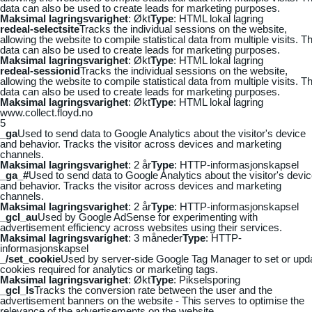
data can also be used to create leads for marketing purposes.
Maksimal lagringsvarighet
: Økt
Type
: HTML lokal lagring
redeal-selectsite
Tracks the individual sessions on the website,
allowing the website to compile statistical data from multiple visits. Th
data can also be used to create leads for marketing purposes.
Maksimal lagringsvarighet
: Økt
Type
: HTML lokal lagring
redeal-sessionid
Tracks the individual sessions on the website,
allowing the website to compile statistical data from multiple visits. Th
data can also be used to create leads for marketing purposes.
Maksimal lagringsvarighet
: Økt
Type
: HTML lokal lagring
www.collect.floyd.no
5
_ga
Used to send data to Google Analytics about the visitor's device
and behavior. Tracks the visitor across devices and marketing
channels.
Maksimal lagringsvarighet
: 2 år
Type
: HTTP-informasjonskapsel
_ga_#
Used to send data to Google Analytics about the visitor's devi
and behavior. Tracks the visitor across devices and marketing
channels.
Maksimal lagringsvarighet
: 2 år
Type
: HTTP-informasjonskapsel
_gcl_au
Used by Google AdSense for experimenting with
advertisement efficiency across websites using their services.
Maksimal lagringsvarighet
: 3 måneder
Type
: HTTP-
informasjonskapsel
_/set_cookie
Used by server-side Google Tag Manager to set or upd
cookies required for analytics or marketing tags.
Maksimal lagringsvarighet
: Økt
Type
: Pikselsporing
_gcl_ls
Tracks the conversion rate between the user and the
advertisement banners on the website - This serves to optimise the
relevance of the advertisements on the website.