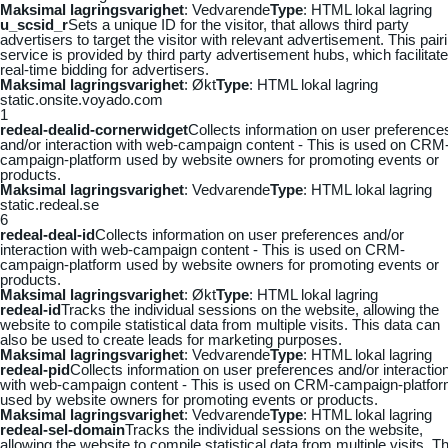
Maksimal lagringsvarighet
: Vedvarende
Type
: HTML lokal lagring
u_scsid_r
Sets a unique ID for the visitor, that allows third party
advertisers to target the visitor with relevant advertisement. This pair
service is provided by third party advertisement hubs, which facilitat
real-time bidding for advertisers.
Maksimal lagringsvarighet
: Økt
Type
: HTML lokal lagring
static.onsite.voyado.com
1
redeal-dealid-cornerwidget
Collects information on user preference
and/or interaction with web-campaign content - This is used on CRM
campaign-platform used by website owners for promoting events or
products.
Maksimal lagringsvarighet
: Vedvarende
Type
: HTML lokal lagring
static.redeal.se
6
redeal-deal-id
Collects information on user preferences and/or
interaction with web-campaign content - This is used on CRM-
campaign-platform used by website owners for promoting events or
products.
Maksimal lagringsvarighet
: Økt
Type
: HTML lokal lagring
redeal-id
Tracks the individual sessions on the website, allowing the
website to compile statistical data from multiple visits. This data can
also be used to create leads for marketing purposes.
Maksimal lagringsvarighet
: Vedvarende
Type
: HTML lokal lagring
redeal-pid
Collects information on user preferences and/or interactio
with web-campaign content - This is used on CRM-campaign-platfo
used by website owners for promoting events or products.
Maksimal lagringsvarighet
: Vedvarende
Type
: HTML lokal lagring
redeal-sel-domain
Tracks the individual sessions on the website,
allowing the website to compile statistical data from multiple visits. Th