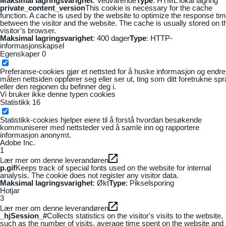
Maksimal lagringsvarighet
: Vedvarende
Type
: HTML lokal lagring
private_content_version
This cookie is necessary for the cache
function. A cache is used by the website to optimize the response ti
between the visitor and the website. The cache is usually stored on t
visitor’s browser.
Maksimal lagringsvarighet
: 400 dager
Type
: HTTP-
informasjonskapsel
Egenskaper
0
Preferanse-cookies gjør et nettsted for å huske informasjon og endre
måten nettsiden oppfører seg eller ser ut, ting som ditt foretrukne sp
eller den regionen du befinner deg i.
Vi bruker ikke denne typen cookies
Statistikk
16
Statistikk-cookies hjelper eiere til å forstå hvordan besøkende
kommuniserer med nettsteder ved å samle inn og rapportere
informasjon anonymt.
Adobe Inc.
1
Lær mer om denne leverandøren
p.gif
Keeps track of special fonts used on the website for internal
analysis. The cookie does not register any visitor data.
Maksimal lagringsvarighet
: Økt
Type
: Pikselsporing
Hotjar
3
Lær mer om denne leverandøren
_hjSession_#
Collects statistics on the visitor's visits to the website,
such as the number of visits, average time spent on the website and