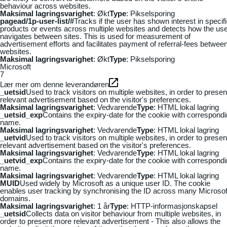
behaviour across websites.
Maksimal lagringsvarighet
: Økt
Type
: Pikselsporing
pagead/1p-user-list/#
Tracks if the user has shown interest in specif
products or events across multiple websites and detects how the us
navigates between sites. This is used for measurement of
advertisement efforts and facilitates payment of referral-fees betwee
websites.
Maksimal lagringsvarighet
: Økt
Type
: Pikselsporing
Microsoft
7
Lær mer om denne leverandøren
_uetsid
Used to track visitors on multiple websites, in order to presen
relevant advertisement based on the visitor's preferences.
Maksimal lagringsvarighet
: Vedvarende
Type
: HTML lokal lagring
_uetsid_exp
Contains the expiry-date for the cookie with correspond
name.
Maksimal lagringsvarighet
: Vedvarende
Type
: HTML lokal lagring
_uetvid
Used to track visitors on multiple websites, in order to presen
relevant advertisement based on the visitor's preferences.
Maksimal lagringsvarighet
: Vedvarende
Type
: HTML lokal lagring
_uetvid_exp
Contains the expiry-date for the cookie with correspond
name.
Maksimal lagringsvarighet
: Vedvarende
Type
: HTML lokal lagring
MUID
Used widely by Microsoft as a unique user ID. The cookie
enables user tracking by synchronising the ID across many Microsof
domains.
Maksimal lagringsvarighet
: 1 år
Type
: HTTP-informasjonskapsel
_uetsid
Collects data on visitor behaviour from multiple websites, in
order to present more relevant advertisement - This also allows the