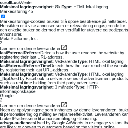
scrollLock
Venter
Maksimal lagringsvarighet
: Økt
Type
: HTML lokal lagring
Markedsføring
45
Markedsførings-cookies brukes til å spore besøkende på nettsteder.
Hensikten er å vise annonser som er relevante og engasjerende for
den enkelte bruker og dermed mer verdifull for utgivere og tredjepart
annonsører.
Meta Platforms, Inc.
3
Lær mer om denne leverandøren
lastExternalReferrer
Detects how the user reached the website by
registering their last URL-address.
Maksimal lagringsvarighet
: Vedvarende
Type
: HTML lokal lagring
lastExternalReferrerTime
Detects how the user reached the websit
by registering their last URL-address.
Maksimal lagringsvarighet
: Vedvarende
Type
: HTML lokal lagring
_fbp
Used by Facebook to deliver a series of advertisement products
such as real time bidding from third party advertisers.
Maksimal lagringsvarighet
: 3 måneder
Type
: HTTP-
informasjonskapsel
Google
2
Lær mer om denne leverandøren
Noen av opplysningene som innhentes av denne leverandøren, bruk
til personalisering og måling av reklameeffektivitet. Leverandøren ka
bruke IP-adressene til annonsemåling og -tilpasning.
ads/ga-audiences
Used by Google AdWords to re-engage visitors th
are likely to convert to customers based on the visitor's online