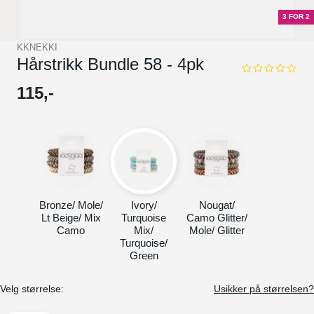
3 FOR 2
KKNEKKI
Hårstrikk Bundle 58 - 4pk
0.0
star
115
,-
rating
Bronze/ Mole/
Ivory/
Nougat/
Lt Beige/ Mix
Turquoise
Camo Glitter/
Camo
Mix/
Mole/ Glitter
Turquoise/
Green
Velg størrelse:
Usikker på størrelsen?