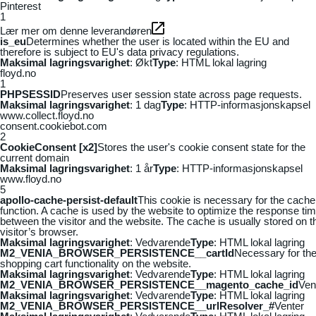
Pinterest
1
Lær mer om denne leverandøren
is_eu
Determines whether the user is located within the EU and
therefore is subject to EU's data privacy regulations.
Maksimal lagringsvarighet
: Økt
Type
: HTML lokal lagring
floyd.no
1
PHPSESSID
Preserves user session state across page requests.
Maksimal lagringsvarighet
: 1 dag
Type
: HTTP-informasjonskapsel
www.collect.floyd.no
consent.cookiebot.com
2
CookieConsent [x2]
Stores the user's cookie consent state for the
current domain
Maksimal lagringsvarighet
: 1 år
Type
: HTTP-informasjonskapsel
www.floyd.no
5
apollo-cache-persist-default
This cookie is necessary for the cache
function. A cache is used by the website to optimize the response ti
between the visitor and the website. The cache is usually stored on t
visitor’s browser.
Maksimal lagringsvarighet
: Vedvarende
Type
: HTML lokal lagring
M2_VENIA_BROWSER_PERSISTENCE__cartId
Necessary for th
shopping cart functionality on the website.
Maksimal lagringsvarighet
: Vedvarende
Type
: HTML lokal lagring
M2_VENIA_BROWSER_PERSISTENCE__magento_cache_id
Ven
Maksimal lagringsvarighet
: Vedvarende
Type
: HTML lokal lagring
M2_VENIA_BROWSER_PERSISTENCE__urlResolver_#
Venter