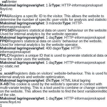
_vaI
Venter
Maksimal lagringsvarighet
: 1 år
Type
: HTTP-informasjonskapsel
floyd.no
4
FPAU
Assigns a specific ID to the visitor. This allows the website to
determine the number of specific user-visits for analysis and statistic
Maksimal lagringsvarighet
: 3 måneder
Type
: HTTP-
informasjonskapsel
FPGSID
Registers statistical data on users' behaviour on the website
Used for internal analytics by the website operator.
Maksimal lagringsvarighet
: 1 dag
Type
: HTTP-informasjonskapsel
FPID
Registers statistical data on users' behaviour on the website.
Used for internal analytics by the website operator.
Maksimal lagringsvarighet
: 400 dager
Type
: HTTP-
informasjonskapsel
FPLC
Registers a unique ID that is used to generate statistical data o
how the visitor uses the website.
Maksimal lagringsvarighet
: 1 dag
Type
: HTTP-informasjonskapsel
sc-static.net
2
u_scsid
Registers data on visitors' website-behaviour. This is used fo
internal analysis and website optimization.
Maksimal lagringsvarighet
: Økt
Type
: HTML lokal lagring
X-AB
This cookie is used by the website’s operator in context with
multi-variate testing. This is a tool used to combine or change conten
on the website. This allows the website to find the best variation/editi
of the site.
Maksimal lagringsvarighet
: 1 dag
Type
: HTTP-informasjonskapsel
www.floyd.no
1