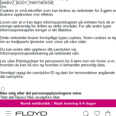
[#IABV2_BODY_PARTNERS#]
Om
Cookies er små tekstfiler som kan brukes av nettsteder for å gjøre e
brukers opplevelse mer effektiv.
Loven sier at vi kan lagre informasjonskapsler på enheten hvis de er
strengt nødvendig for driften av dette området. For alle andre typer
informasjonskapsler trenger vi din tillatelse.
Dette nettstedet bruker forskjellige typer cookies. Noen cookies er la
inn av tredjeparts tjenester som vises på våre sider.
Du kan endre eller oppheve ditt samtykke via
Informasjonskapselerkæring på nettstedet vårt.
Les våre
Retningslinjer for personvern
for å lære mer om hvem vi er,
hvordan du kan nå oss og hvordan vi behandler personlig data.
Vennligst oppgi din samtykke-ID og dato for henvendelser angående
ditt samtykke.
Ikke selg eller del personopplysningene mine
Tillat alle
Tilpass
Tillat utvalg
Ikke tillat
Norsk nettbutikk
|
Rask levering 0-4 dager