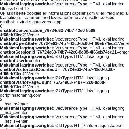
Maksimal lagringsvarighet
: Vedvarende
Type
: HTML lokal lagring
Uklassifisert
13
Uklassifiserte cookies er informasjonskapsler som vi er i ferd med å
klassifisere, sammen med leverandørene av enkelte cookies.
chatbot-ui-virid-sigma.vercel.app
6
chatbotConversation_76724e63-74b7-42c0-8c88-
4f66eb74ec21
Venter
Maksimal lagringsvarighet
: Vedvarende
Type
: HTML lokal lagring
chatbotOpenState_76724e63-74b7-42c0-8c88-4f66eb74ec21
Vente
Maksimal lagringsvarighet
: Vedvarende
Type
: HTML lokal lagring
chatbotSessionId_76724e63-74b7-42c0-8c88-4f66eb74ec21
Venter
Maksimal lagringsvarighet
: Økt
Type
: HTML lokal lagring
chatbotUserId
Venter
Maksimal lagringsvarighet
: Vedvarende
Type
: HTML lokal lagring
chatbotVisitorLastCountedUrl_76724e63-74b7-42c0-8c88-
4f66eb74ec21
Venter
Maksimal lagringsvarighet
: Økt
Type
: HTML lokal lagring
chatbotVisitorPageCount_76724e63-74b7-42c0-8c88-
4f66eb74ec21
Venter
Maksimal lagringsvarighet
: Økt
Type
: HTML lokal lagring
script.historianhq.com
3
__hst_p
Venter
Maksimal lagringsvarighet
: Vedvarende
Type
: HTML lokal lagring
__hst_s
Venter
Maksimal lagringsvarighet
: Vedvarende
Type
: HTML lokal lagring
__hst_s
Venter
Maksimal lagringsvarighet
: Økt
Type
: HTTP-informasjonskapsel