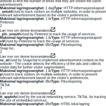
website to limit the number of times that they are shown the same
advertisement.
Maksimal lagringsvarighet
: 1 dag
Type
: HTTP-informasjonskapsel
_uetvid
Used to track visitors on multiple websites, in order to presen
relevant advertisement based on the visitor's preferences.
Maksimal lagringsvarighet
: 1 år
Type
: HTTP-informasjonskapsel
Pinterest
2
Lær mer om denne leverandøren
_pin_unauth
Used by Pinterest to track the usage of services.
Maksimal lagringsvarighet
: 1 år
Type
: HTTP-informasjonskapsel
v3/
Used by Pinterest to track the usage of services.
Maksimal lagringsvarighet
: Økt
Type
: Pikselsporing
Snap Inc.
2
Lær mer om denne leverandøren
sc_at
Used by Snapchat to implement advertisement content on the
website - The cookie detects the efficiency of the ads and collects
visitor data for further visitor segmentation.
Maksimal lagringsvarighet
: 1 år
Type
: HTTP-informasjonskapsel
p
Used to track visitors on multiple websites, in order to present
relevant advertisement based on the visitor's preferences.
Maksimal lagringsvarighet
: Økt
Type
: Pikselsporing
TikTok
7
Lær mer om denne leverandøren
tt_appInfo
Used by the social networking service, TikTok, for trackin
the use of embedded services.
Maksimal lagringsvarighet
: Økt
Type
: HTML lokal lagring