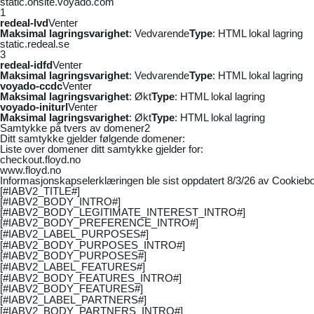
static.onsite.voyado.com
1
redeal-lvd
Venter
Maksimal lagringsvarighet
: Vedvarende
Type
: HTML lokal lagring
static.redeal.se
3
redeal-idfd
Venter
Maksimal lagringsvarighet
: Vedvarende
Type
: HTML lokal lagring
voyado-ccdc
Venter
Maksimal lagringsvarighet
: Økt
Type
: HTML lokal lagring
voyado-initurl
Venter
Maksimal lagringsvarighet
: Økt
Type
: HTML lokal lagring
Samtykke på tvers av domener
2
Ditt samtykke gjelder følgende domener:
Liste over domener ditt samtykke gjelder for:
checkout.floyd.no
www.floyd.no
Informasjonskapselerklæringen ble sist oppdatert 8/3/26 av
Cookiebo
[#IABV2_TITLE#]
[#IABV2_BODY_INTRO#]
[#IABV2_BODY_LEGITIMATE_INTEREST_INTRO#]
[#IABV2_BODY_PREFERENCE_INTRO#]
[#IABV2_LABEL_PURPOSES#]
[#IABV2_BODY_PURPOSES_INTRO#]
[#IABV2_BODY_PURPOSES#]
[#IABV2_LABEL_FEATURES#]
[#IABV2_BODY_FEATURES_INTRO#]
[#IABV2_BODY_FEATURES#]
[#IABV2_LABEL_PARTNERS#]
[#IABV2_BODY_PARTNERS_INTRO#]