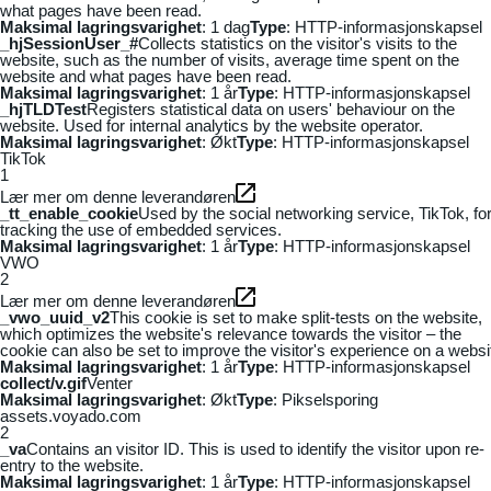
what pages have been read.
Maksimal lagringsvarighet
: 1 dag
Type
: HTTP-informasjonskapsel
_hjSessionUser_#
Collects statistics on the visitor's visits to the
website, such as the number of visits, average time spent on the
website and what pages have been read.
Maksimal lagringsvarighet
: 1 år
Type
: HTTP-informasjonskapsel
_hjTLDTest
Registers statistical data on users' behaviour on the
website. Used for internal analytics by the website operator.
Maksimal lagringsvarighet
: Økt
Type
: HTTP-informasjonskapsel
TikTok
1
Lær mer om denne leverandøren
_tt_enable_cookie
Used by the social networking service, TikTok, fo
tracking the use of embedded services.
Maksimal lagringsvarighet
: 1 år
Type
: HTTP-informasjonskapsel
VWO
2
Lær mer om denne leverandøren
_vwo_uuid_v2
This cookie is set to make split-tests on the website,
which optimizes the website's relevance towards the visitor – the
cookie can also be set to improve the visitor's experience on a websi
Maksimal lagringsvarighet
: 1 år
Type
: HTTP-informasjonskapsel
collect/v.gif
Venter
Maksimal lagringsvarighet
: Økt
Type
: Pikselsporing
assets.voyado.com
2
_va
Contains an visitor ID. This is used to identify the visitor upon re-
entry to the website.
Maksimal lagringsvarighet
: 1 år
Type
: HTTP-informasjonskapsel