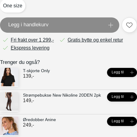
One size
Legg i handlekurv
Fri frakt over 1 299,-
Gratis bytte og enkel retur
Ekspress levering
Trenger du også?
T-skjorte Only
Legg til
139
,-
Strømpebukse New Nikoline 20DEN 2pk
Legg til
149
,-
Øredobber Anine
Legg til
249
,-