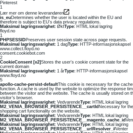
Pinterest
1
Lær mer om denne leverandøren
is_eu
Determines whether the user is located within the EU and
therefore is subject to EU's data privacy regulations.
Maksimal lagringsvarighet
: Økt
Type
: HTML lokal lagring
floyd.no
1
PHPSESSID
Preserves user session state across page requests.
Maksimal lagringsvarighet
: 1 dag
Type
: HTTP-informasjonskapsel
www.collect.floyd.no
consent.cookiebot.com
2
CookieConsent [x2]
Stores the user's cookie consent state for the
current domain
Maksimal lagringsvarighet
: 1 år
Type
: HTTP-informasjonskapsel
www.floyd.no
5
apollo-cache-persist-default
This cookie is necessary for the cache
function. A cache is used by the website to optimize the response ti
between the visitor and the website. The cache is usually stored on t
visitor’s browser.
Maksimal lagringsvarighet
: Vedvarende
Type
: HTML lokal lagring
M2_VENIA_BROWSER_PERSISTENCE__cartId
Necessary for th
shopping cart functionality on the website.
Maksimal lagringsvarighet
: Vedvarende
Type
: HTML lokal lagring
M2_VENIA_BROWSER_PERSISTENCE__magento_cache_id
Ven
Maksimal lagringsvarighet
: Vedvarende
Type
: HTML lokal lagring
M2_VENIA_BROWSER_PERSISTENCE__urlResolver_#
Venter