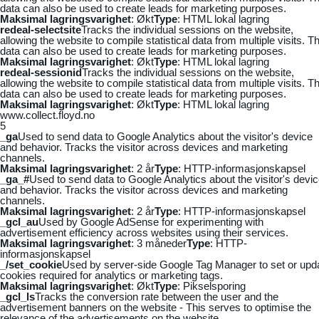
data can also be used to create leads for marketing purposes.
Maksimal lagringsvarighet
: Økt
Type
: HTML lokal lagring
redeal-selectsite
Tracks the individual sessions on the website,
allowing the website to compile statistical data from multiple visits. Th
data can also be used to create leads for marketing purposes.
Maksimal lagringsvarighet
: Økt
Type
: HTML lokal lagring
redeal-sessionid
Tracks the individual sessions on the website,
allowing the website to compile statistical data from multiple visits. Th
data can also be used to create leads for marketing purposes.
Maksimal lagringsvarighet
: Økt
Type
: HTML lokal lagring
www.collect.floyd.no
5
_ga
Used to send data to Google Analytics about the visitor's device
and behavior. Tracks the visitor across devices and marketing
channels.
Maksimal lagringsvarighet
: 2 år
Type
: HTTP-informasjonskapsel
_ga_#
Used to send data to Google Analytics about the visitor's devi
and behavior. Tracks the visitor across devices and marketing
channels.
Maksimal lagringsvarighet
: 2 år
Type
: HTTP-informasjonskapsel
_gcl_au
Used by Google AdSense for experimenting with
advertisement efficiency across websites using their services.
Maksimal lagringsvarighet
: 3 måneder
Type
: HTTP-
informasjonskapsel
_/set_cookie
Used by server-side Google Tag Manager to set or upd
cookies required for analytics or marketing tags.
Maksimal lagringsvarighet
: Økt
Type
: Pikselsporing
_gcl_ls
Tracks the conversion rate between the user and the
advertisement banners on the website - This serves to optimise the
relevance of the advertisements on the website.