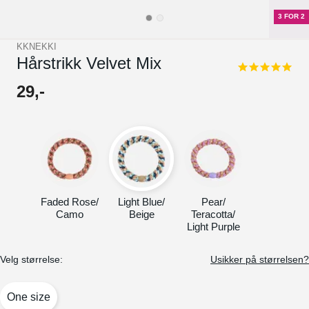
3 FOR 2
KKNEKKI
Hårstrikk Velvet Mix
5.0
star
29
,-
rating
Faded Rose/
Light Blue/
Pear/
Camo
Beige
Teracotta/
Light Purple
Velg størrelse:
Usikker på størrelsen?
One size