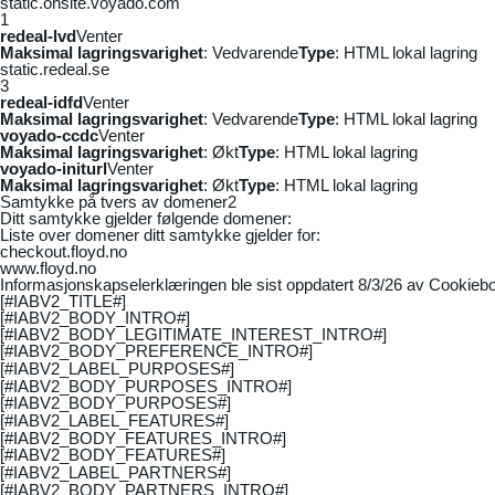
static.onsite.voyado.com
1
redeal-lvd
Venter
Maksimal lagringsvarighet
: Vedvarende
Type
: HTML lokal lagring
static.redeal.se
3
redeal-idfd
Venter
Maksimal lagringsvarighet
: Vedvarende
Type
: HTML lokal lagring
voyado-ccdc
Venter
Maksimal lagringsvarighet
: Økt
Type
: HTML lokal lagring
voyado-initurl
Venter
Maksimal lagringsvarighet
: Økt
Type
: HTML lokal lagring
Samtykke på tvers av domener
2
Ditt samtykke gjelder følgende domener:
Liste over domener ditt samtykke gjelder for:
checkout.floyd.no
www.floyd.no
Informasjonskapselerklæringen ble sist oppdatert 8/3/26 av
Cookiebo
[#IABV2_TITLE#]
[#IABV2_BODY_INTRO#]
[#IABV2_BODY_LEGITIMATE_INTEREST_INTRO#]
[#IABV2_BODY_PREFERENCE_INTRO#]
[#IABV2_LABEL_PURPOSES#]
[#IABV2_BODY_PURPOSES_INTRO#]
[#IABV2_BODY_PURPOSES#]
[#IABV2_LABEL_FEATURES#]
[#IABV2_BODY_FEATURES_INTRO#]
[#IABV2_BODY_FEATURES#]
[#IABV2_LABEL_PARTNERS#]
[#IABV2_BODY_PARTNERS_INTRO#]