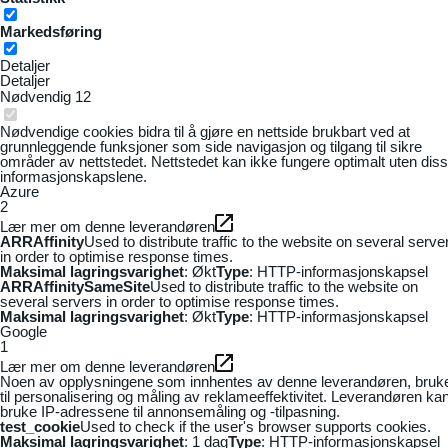
Markedsføring
Detaljer
Detaljer
Nødvendig
12
Nødvendige cookies bidra til å gjøre en nettside brukbart ved at
grunnleggende funksjoner som side navigasjon og tilgang til sikre
områder av nettstedet. Nettstedet kan ikke fungere optimalt uten dis
informasjonskapslene.
Azure
2
Lær mer om denne leverandøren
ARRAffinity
Used to distribute traffic to the website on several serve
in order to optimise response times.
Maksimal lagringsvarighet
: Økt
Type
: HTTP-informasjonskapsel
ARRAffinitySameSite
Used to distribute traffic to the website on
several servers in order to optimise response times.
Maksimal lagringsvarighet
: Økt
Type
: HTTP-informasjonskapsel
Google
1
Lær mer om denne leverandøren
Noen av opplysningene som innhentes av denne leverandøren, bruk
til personalisering og måling av reklameeffektivitet. Leverandøren ka
bruke IP-adressene til annonsemåling og -tilpasning.
test_cookie
Used to check if the user's browser supports cookies.
Maksimal lagringsvarighet
: 1 dag
Type
: HTTP-informasjonskapsel