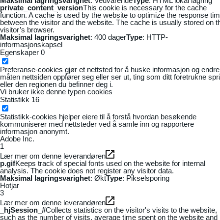
Maksimal lagringsvarighet
: Vedvarende
Type
: HTML lokal lagring
private_content_version
This cookie is necessary for the cache
function. A cache is used by the website to optimize the response ti
between the visitor and the website. The cache is usually stored on t
visitor’s browser.
Maksimal lagringsvarighet
: 400 dager
Type
: HTTP-
informasjonskapsel
Egenskaper
0
Preferanse-cookies gjør et nettsted for å huske informasjon og endre
måten nettsiden oppfører seg eller ser ut, ting som ditt foretrukne sp
eller den regionen du befinner deg i.
Vi bruker ikke denne typen cookies
Statistikk
16
Statistikk-cookies hjelper eiere til å forstå hvordan besøkende
kommuniserer med nettsteder ved å samle inn og rapportere
informasjon anonymt.
Adobe Inc.
1
Lær mer om denne leverandøren
p.gif
Keeps track of special fonts used on the website for internal
analysis. The cookie does not register any visitor data.
Maksimal lagringsvarighet
: Økt
Type
: Pikselsporing
Hotjar
3
Lær mer om denne leverandøren
_hjSession_#
Collects statistics on the visitor's visits to the website,
such as the number of visits, average time spent on the website and