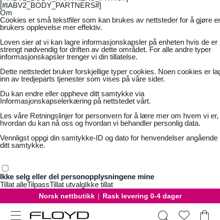
[#IABV2_BODY_PARTNERS#]
Om
Cookies er små tekstfiler som kan brukes av nettsteder for å gjøre e
brukers opplevelse mer effektiv.
Loven sier at vi kan lagre informasjonskapsler på enheten hvis de er
strengt nødvendig for driften av dette området. For alle andre typer
informasjonskapsler trenger vi din tillatelse.
Dette nettstedet bruker forskjellige typer cookies. Noen cookies er la
inn av tredjeparts tjenester som vises på våre sider.
Du kan endre eller oppheve ditt samtykke via
Informasjonskapselerkæring på nettstedet vårt.
Les våre
Retningslinjer for personvern
for å lære mer om hvem vi er,
hvordan du kan nå oss og hvordan vi behandler personlig data.
Vennligst oppgi din samtykke-ID og dato for henvendelser angående
ditt samtykke.
Ikke selg eller del personopplysningene mine
Tillat alle
Tilpass
Tillat utvalg
Ikke tillat
Norsk nettbutikk
|
Rask levering 0-4 dager