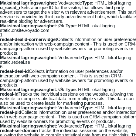
Maksimal lagringsvarighet
: Vedvarende
Type
: HTML lokal lagring
u_scsid_r
Sets a unique ID for the visitor, that allows third party
advertisers to target the visitor with relevant advertisement. This pair
service is provided by third party advertisement hubs, which facilitat
real-time bidding for advertisers.
Maksimal lagringsvarighet
: Økt
Type
: HTML lokal lagring
static.onsite.voyado.com
1
redeal-dealid-cornerwidget
Collects information on user preference
and/or interaction with web-campaign content - This is used on CRM
campaign-platform used by website owners for promoting events or
products.
Maksimal lagringsvarighet
: Vedvarende
Type
: HTML lokal lagring
static.redeal.se
6
redeal-deal-id
Collects information on user preferences and/or
interaction with web-campaign content - This is used on CRM-
campaign-platform used by website owners for promoting events or
products.
Maksimal lagringsvarighet
: Økt
Type
: HTML lokal lagring
redeal-id
Tracks the individual sessions on the website, allowing the
website to compile statistical data from multiple visits. This data can
also be used to create leads for marketing purposes.
Maksimal lagringsvarighet
: Vedvarende
Type
: HTML lokal lagring
redeal-pid
Collects information on user preferences and/or interactio
with web-campaign content - This is used on CRM-campaign-platfo
used by website owners for promoting events or products.
Maksimal lagringsvarighet
: Vedvarende
Type
: HTML lokal lagring
redeal-sel-domain
Tracks the individual sessions on the website,
allowing the website to compile statistical data from multiple visits. Th