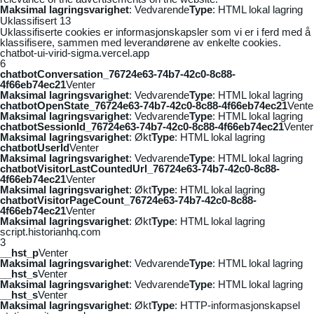
Maksimal lagringsvarighet
: Vedvarende
Type
: HTML lokal lagring
Uklassifisert
13
Uklassifiserte cookies er informasjonskapsler som vi er i ferd med å
klassifisere, sammen med leverandørene av enkelte cookies.
chatbot-ui-virid-sigma.vercel.app
6
chatbotConversation_76724e63-74b7-42c0-8c88-
4f66eb74ec21
Venter
Maksimal lagringsvarighet
: Vedvarende
Type
: HTML lokal lagring
chatbotOpenState_76724e63-74b7-42c0-8c88-4f66eb74ec21
Vente
Maksimal lagringsvarighet
: Vedvarende
Type
: HTML lokal lagring
chatbotSessionId_76724e63-74b7-42c0-8c88-4f66eb74ec21
Venter
Maksimal lagringsvarighet
: Økt
Type
: HTML lokal lagring
chatbotUserId
Venter
Maksimal lagringsvarighet
: Vedvarende
Type
: HTML lokal lagring
chatbotVisitorLastCountedUrl_76724e63-74b7-42c0-8c88-
4f66eb74ec21
Venter
Maksimal lagringsvarighet
: Økt
Type
: HTML lokal lagring
chatbotVisitorPageCount_76724e63-74b7-42c0-8c88-
4f66eb74ec21
Venter
Maksimal lagringsvarighet
: Økt
Type
: HTML lokal lagring
script.historianhq.com
3
__hst_p
Venter
Maksimal lagringsvarighet
: Vedvarende
Type
: HTML lokal lagring
__hst_s
Venter
Maksimal lagringsvarighet
: Vedvarende
Type
: HTML lokal lagring
__hst_s
Venter
Maksimal lagringsvarighet
: Økt
Type
: HTTP-informasjonskapsel