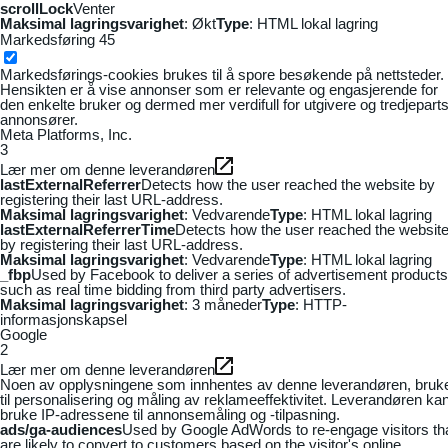
scrollLock
Venter
Maksimal lagringsvarighet
: Økt
Type
: HTML lokal lagring
Markedsføring
45
Markedsførings-cookies brukes til å spore besøkende på nettsteder.
Hensikten er å vise annonser som er relevante og engasjerende for
den enkelte bruker og dermed mer verdifull for utgivere og tredjepart
annonsører.
Meta Platforms, Inc.
3
Lær mer om denne leverandøren
lastExternalReferrer
Detects how the user reached the website by
registering their last URL-address.
Maksimal lagringsvarighet
: Vedvarende
Type
: HTML lokal lagring
lastExternalReferrerTime
Detects how the user reached the websit
by registering their last URL-address.
Maksimal lagringsvarighet
: Vedvarende
Type
: HTML lokal lagring
_fbp
Used by Facebook to deliver a series of advertisement products
such as real time bidding from third party advertisers.
Maksimal lagringsvarighet
: 3 måneder
Type
: HTTP-
informasjonskapsel
Google
2
Lær mer om denne leverandøren
Noen av opplysningene som innhentes av denne leverandøren, bruk
til personalisering og måling av reklameeffektivitet. Leverandøren ka
bruke IP-adressene til annonsemåling og -tilpasning.
ads/ga-audiences
Used by Google AdWords to re-engage visitors th
are likely to convert to customers based on the visitor's online