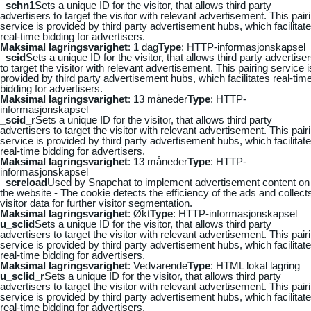
_schn1
Sets a unique ID for the visitor, that allows third party
advertisers to target the visitor with relevant advertisement. This pair
service is provided by third party advertisement hubs, which facilitat
real-time bidding for advertisers.
Maksimal lagringsvarighet
: 1 dag
Type
: HTTP-informasjonskapsel
_scid
Sets a unique ID for the visitor, that allows third party advertise
to target the visitor with relevant advertisement. This pairing service i
provided by third party advertisement hubs, which facilitates real-tim
bidding for advertisers.
Maksimal lagringsvarighet
: 13 måneder
Type
: HTTP-
informasjonskapsel
_scid_r
Sets a unique ID for the visitor, that allows third party
advertisers to target the visitor with relevant advertisement. This pair
service is provided by third party advertisement hubs, which facilitat
real-time bidding for advertisers.
Maksimal lagringsvarighet
: 13 måneder
Type
: HTTP-
informasjonskapsel
_screload
Used by Snapchat to implement advertisement content on
the website - The cookie detects the efficiency of the ads and collect
visitor data for further visitor segmentation.
Maksimal lagringsvarighet
: Økt
Type
: HTTP-informasjonskapsel
u_sclid
Sets a unique ID for the visitor, that allows third party
advertisers to target the visitor with relevant advertisement. This pair
service is provided by third party advertisement hubs, which facilitat
real-time bidding for advertisers.
Maksimal lagringsvarighet
: Vedvarende
Type
: HTML lokal lagring
u_sclid_r
Sets a unique ID for the visitor, that allows third party
advertisers to target the visitor with relevant advertisement. This pair
service is provided by third party advertisement hubs, which facilitat
real-time bidding for advertisers.