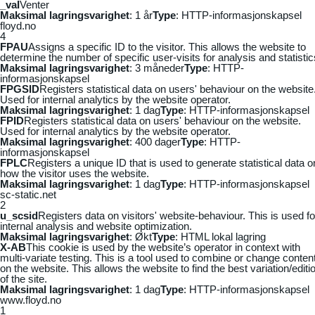
_vaI
Venter
Maksimal lagringsvarighet
: 1 år
Type
: HTTP-informasjonskapsel
floyd.no
4
FPAU
Assigns a specific ID to the visitor. This allows the website to
determine the number of specific user-visits for analysis and statistic
Maksimal lagringsvarighet
: 3 måneder
Type
: HTTP-
informasjonskapsel
FPGSID
Registers statistical data on users' behaviour on the website
Used for internal analytics by the website operator.
Maksimal lagringsvarighet
: 1 dag
Type
: HTTP-informasjonskapsel
FPID
Registers statistical data on users' behaviour on the website.
Used for internal analytics by the website operator.
Maksimal lagringsvarighet
: 400 dager
Type
: HTTP-
informasjonskapsel
FPLC
Registers a unique ID that is used to generate statistical data o
how the visitor uses the website.
Maksimal lagringsvarighet
: 1 dag
Type
: HTTP-informasjonskapsel
sc-static.net
2
u_scsid
Registers data on visitors' website-behaviour. This is used fo
internal analysis and website optimization.
Maksimal lagringsvarighet
: Økt
Type
: HTML lokal lagring
X-AB
This cookie is used by the website’s operator in context with
multi-variate testing. This is a tool used to combine or change conten
on the website. This allows the website to find the best variation/editi
of the site.
Maksimal lagringsvarighet
: 1 dag
Type
: HTTP-informasjonskapsel
www.floyd.no
1