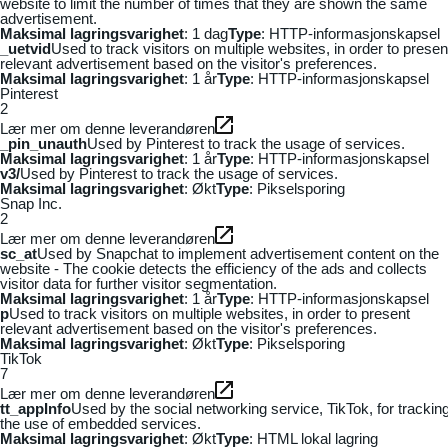
website to limit the number of times that they are shown the same
advertisement.
Maksimal lagringsvarighet
: 1 dag
Type
: HTTP-informasjonskapsel
_uetvid
Used to track visitors on multiple websites, in order to presen
relevant advertisement based on the visitor's preferences.
Maksimal lagringsvarighet
: 1 år
Type
: HTTP-informasjonskapsel
Pinterest
2
Lær mer om denne leverandøren
_pin_unauth
Used by Pinterest to track the usage of services.
Maksimal lagringsvarighet
: 1 år
Type
: HTTP-informasjonskapsel
v3/
Used by Pinterest to track the usage of services.
Maksimal lagringsvarighet
: Økt
Type
: Pikselsporing
Snap Inc.
2
Lær mer om denne leverandøren
sc_at
Used by Snapchat to implement advertisement content on the
website - The cookie detects the efficiency of the ads and collects
visitor data for further visitor segmentation.
Maksimal lagringsvarighet
: 1 år
Type
: HTTP-informasjonskapsel
p
Used to track visitors on multiple websites, in order to present
relevant advertisement based on the visitor's preferences.
Maksimal lagringsvarighet
: Økt
Type
: Pikselsporing
TikTok
7
Lær mer om denne leverandøren
tt_appInfo
Used by the social networking service, TikTok, for trackin
the use of embedded services.
Maksimal lagringsvarighet
: Økt
Type
: HTML lokal lagring