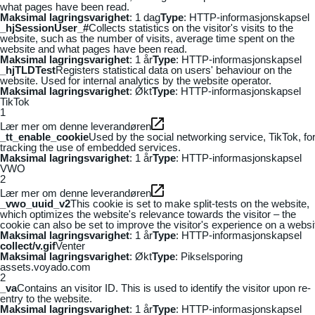
what pages have been read.
Maksimal lagringsvarighet
: 1 dag
Type
: HTTP-informasjonskapsel
_hjSessionUser_#
Collects statistics on the visitor's visits to the
website, such as the number of visits, average time spent on the
website and what pages have been read.
Maksimal lagringsvarighet
: 1 år
Type
: HTTP-informasjonskapsel
_hjTLDTest
Registers statistical data on users' behaviour on the
website. Used for internal analytics by the website operator.
Maksimal lagringsvarighet
: Økt
Type
: HTTP-informasjonskapsel
TikTok
1
Lær mer om denne leverandøren
_tt_enable_cookie
Used by the social networking service, TikTok, fo
tracking the use of embedded services.
Maksimal lagringsvarighet
: 1 år
Type
: HTTP-informasjonskapsel
VWO
2
Lær mer om denne leverandøren
_vwo_uuid_v2
This cookie is set to make split-tests on the website,
which optimizes the website's relevance towards the visitor – the
cookie can also be set to improve the visitor's experience on a websi
Maksimal lagringsvarighet
: 1 år
Type
: HTTP-informasjonskapsel
collect/v.gif
Venter
Maksimal lagringsvarighet
: Økt
Type
: Pikselsporing
assets.voyado.com
2
_va
Contains an visitor ID. This is used to identify the visitor upon re-
entry to the website.
Maksimal lagringsvarighet
: 1 år
Type
: HTTP-informasjonskapsel