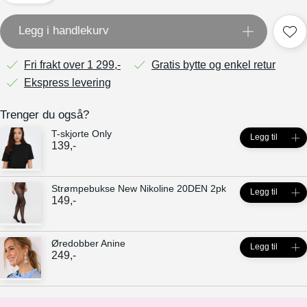
Legg i handlekurv
Fri frakt over 1 299,-
Gratis bytte og enkel retur
Ekspress levering
Trenger du også?
T-skjorte Only
Legg til
139
,-
Strømpebukse New Nikoline 20DEN 2pk
Legg til
149
,-
Øredobber Anine
Legg til
249
,-