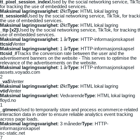
tt_pixel_session_index
Used by the social networking service, TikTo
for tracking the use of embedded services.
Maksimal lagringsvarighet
: Økt
Type
: HTML lokal lagring
tt_sessionId
Used by the social networking service, TikTok, for track
the use of embedded services.
Maksimal lagringsvarighet
: Økt
Type
: HTML lokal lagring
_ttp [x2]
Used by the social networking service, TikTok, for tracking t
use of embedded services.
Maksimal lagringsvarighet
: 1 år
Type
: HTTP-informasjonskapsel
ttcsid
Venter
Maksimal lagringsvarighet
: 1 år
Type
: HTTP-informasjonskapsel
ttcsid_#
Tracks the conversion rate between the user and the
advertisement banners on the website - This serves to optimise the
relevance of the advertisements on the website.
Maksimal lagringsvarighet
: 1 år
Type
: HTTP-informasjonskapsel
assets.voyado.com
2
_vaS
Venter
Maksimal lagringsvarighet
: Økt
Type
: HTML lokal lagring
vtid
Venter
Maksimal lagringsvarighet
: Vedvarende
Type
: HTML lokal lagring
floyd.no
1
_gtmeec
Used to temporarily store and process ecommerce-related
interaction data in order to ensure reliable analytics event tracking
across page loads.
Maksimal lagringsvarighet
: 3 måneder
Type
: HTTP-
informasjonskapsel
sc-static.net
7