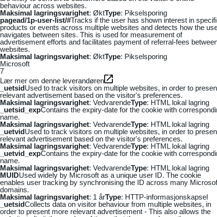
behaviour across websites.
Maksimal lagringsvarighet
: Økt
Type
: Pikselsporing
pagead/1p-user-list/#
Tracks if the user has shown interest in specif
products or events across multiple websites and detects how the us
navigates between sites. This is used for measurement of
advertisement efforts and facilitates payment of referral-fees betwee
websites.
Maksimal lagringsvarighet
: Økt
Type
: Pikselsporing
Microsoft
7
Lær mer om denne leverandøren
_uetsid
Used to track visitors on multiple websites, in order to presen
relevant advertisement based on the visitor's preferences.
Maksimal lagringsvarighet
: Vedvarende
Type
: HTML lokal lagring
_uetsid_exp
Contains the expiry-date for the cookie with correspond
name.
Maksimal lagringsvarighet
: Vedvarende
Type
: HTML lokal lagring
_uetvid
Used to track visitors on multiple websites, in order to presen
relevant advertisement based on the visitor's preferences.
Maksimal lagringsvarighet
: Vedvarende
Type
: HTML lokal lagring
_uetvid_exp
Contains the expiry-date for the cookie with correspond
name.
Maksimal lagringsvarighet
: Vedvarende
Type
: HTML lokal lagring
MUID
Used widely by Microsoft as a unique user ID. The cookie
enables user tracking by synchronising the ID across many Microsof
domains.
Maksimal lagringsvarighet
: 1 år
Type
: HTTP-informasjonskapsel
_uetsid
Collects data on visitor behaviour from multiple websites, in
order to present more relevant advertisement - This also allows the