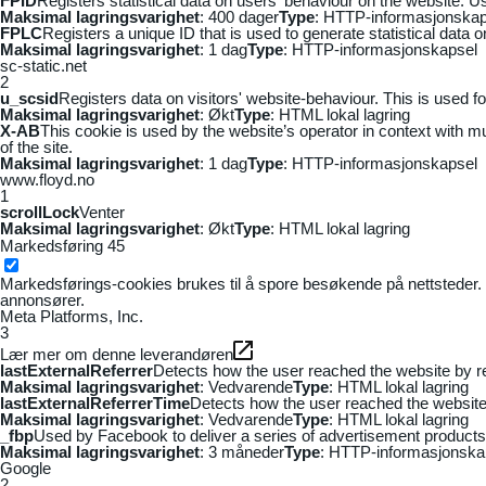
FPID
Registers statistical data on users' behaviour on the website. Us
Maksimal lagringsvarighet
: 400 dager
Type
: HTTP-informasjonskap
FPLC
Registers a unique ID that is used to generate statistical data 
Maksimal lagringsvarighet
: 1 dag
Type
: HTTP-informasjonskapsel
sc-static.net
2
u_scsid
Registers data on visitors' website-behaviour. This is used fo
Maksimal lagringsvarighet
: Økt
Type
: HTML lokal lagring
X-AB
This cookie is used by the website’s operator in context with mul
of the site.
Maksimal lagringsvarighet
: 1 dag
Type
: HTTP-informasjonskapsel
www.floyd.no
1
scrollLock
Venter
Maksimal lagringsvarighet
: Økt
Type
: HTML lokal lagring
Markedsføring
45
Markedsførings-cookies brukes til å spore besøkende på nettsteder. 
annonsører.
Meta Platforms, Inc.
3
Lær mer om denne leverandøren
lastExternalReferrer
Detects how the user reached the website by re
Maksimal lagringsvarighet
: Vedvarende
Type
: HTML lokal lagring
lastExternalReferrerTime
Detects how the user reached the website 
Maksimal lagringsvarighet
: Vedvarende
Type
: HTML lokal lagring
_fbp
Used by Facebook to deliver a series of advertisement products s
Maksimal lagringsvarighet
: 3 måneder
Type
: HTTP-informasjonska
Google
2