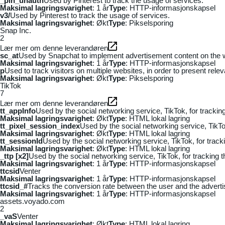
_pin_unauth
Used by Pinterest to track the usage of services.
Maksimal lagringsvarighet
: 1 år
Type
: HTTP-informasjonskapsel
v3/
Used by Pinterest to track the usage of services.
Maksimal lagringsvarighet
: Økt
Type
: Pikselsporing
Snap Inc.
2
Lær mer om denne leverandøren
sc_at
Used by Snapchat to implement advertisement content on the webs
Maksimal lagringsvarighet
: 1 år
Type
: HTTP-informasjonskapsel
p
Used to track visitors on multiple websites, in order to present rele
Maksimal lagringsvarighet
: Økt
Type
: Pikselsporing
TikTok
7
Lær mer om denne leverandøren
tt_appInfo
Used by the social networking service, TikTok, for tracki
Maksimal lagringsvarighet
: Økt
Type
: HTML lokal lagring
tt_pixel_session_index
Used by the social networking service, TikTo
Maksimal lagringsvarighet
: Økt
Type
: HTML lokal lagring
tt_sessionId
Used by the social networking service, TikTok, for trac
Maksimal lagringsvarighet
: Økt
Type
: HTML lokal lagring
_ttp [x2]
Used by the social networking service, TikTok, for tracking
Maksimal lagringsvarighet
: 1 år
Type
: HTTP-informasjonskapsel
ttcsid
Venter
Maksimal lagringsvarighet
: 1 år
Type
: HTTP-informasjonskapsel
ttcsid_#
Tracks the conversion rate between the user and the adverti
Maksimal lagringsvarighet
: 1 år
Type
: HTTP-informasjonskapsel
assets.voyado.com
2
_vaS
Venter
Maksimal lagringsvarighet
: Økt
Type
: HTML lokal lagring