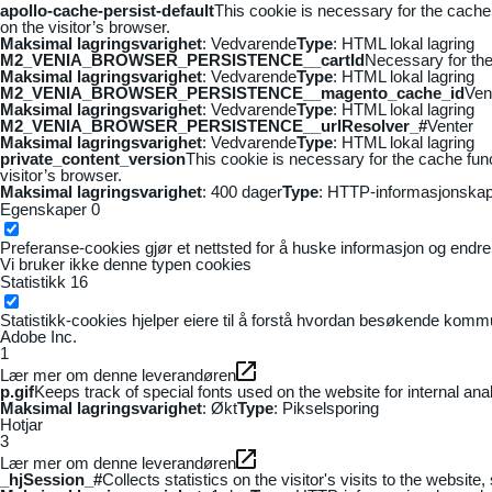
apollo-cache-persist-default
This cookie is necessary for the cache
on the visitor’s browser.
Maksimal lagringsvarighet
: Vedvarende
Type
: HTML lokal lagring
M2_VENIA_BROWSER_PERSISTENCE__cartId
Necessary for the 
Maksimal lagringsvarighet
: Vedvarende
Type
: HTML lokal lagring
M2_VENIA_BROWSER_PERSISTENCE__magento_cache_id
Ven
Maksimal lagringsvarighet
: Vedvarende
Type
: HTML lokal lagring
M2_VENIA_BROWSER_PERSISTENCE__urlResolver_#
Venter
Maksimal lagringsvarighet
: Vedvarende
Type
: HTML lokal lagring
private_content_version
This cookie is necessary for the cache fun
visitor’s browser.
Maksimal lagringsvarighet
: 400 dager
Type
: HTTP-informasjonskap
Egenskaper
0
Preferanse-cookies gjør et nettsted for å huske informasjon og endrer 
Vi bruker ikke denne typen cookies
Statistikk
16
Statistikk-cookies hjelper eiere til å forstå hvordan besøkende kom
Adobe Inc.
1
Lær mer om denne leverandøren
p.gif
Keeps track of special fonts used on the website for internal anal
Maksimal lagringsvarighet
: Økt
Type
: Pikselsporing
Hotjar
3
Lær mer om denne leverandøren
_hjSession_#
Collects statistics on the visitor's visits to the webs