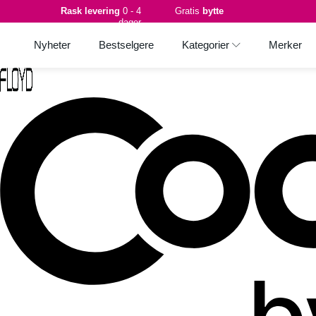
Rask levering
0 - 4
Gratis
bytte
dager
Nyheter
Bestselgere
Kategorier
Merker