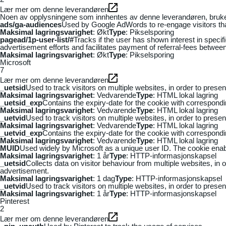
Lær mer om denne leverandøren
Noen av opplysningene som innhentes av denne leverandøren, brukes t
ads/ga-audiences
Used by Google AdWords to re-engage visitors that
Maksimal lagringsvarighet
: Økt
Type
: Pikselsporing
pagead/1p-user-list/#
Tracks if the user has shown interest in speci
advertisement efforts and facilitates payment of referral-fees betwee
Maksimal lagringsvarighet
: Økt
Type
: Pikselsporing
Microsoft
7
Lær mer om denne leverandøren
_uetsid
Used to track visitors on multiple websites, in order to prese
Maksimal lagringsvarighet
: Vedvarende
Type
: HTML lokal lagring
_uetsid_exp
Contains the expiry-date for the cookie with correspond
Maksimal lagringsvarighet
: Vedvarende
Type
: HTML lokal lagring
_uetvid
Used to track visitors on multiple websites, in order to prese
Maksimal lagringsvarighet
: Vedvarende
Type
: HTML lokal lagring
_uetvid_exp
Contains the expiry-date for the cookie with correspond
Maksimal lagringsvarighet
: Vedvarende
Type
: HTML lokal lagring
MUID
Used widely by Microsoft as a unique user ID. The cookie ena
Maksimal lagringsvarighet
: 1 år
Type
: HTTP-informasjonskapsel
_uetsid
Collects data on visitor behaviour from multiple websites, in
advertisement.
Maksimal lagringsvarighet
: 1 dag
Type
: HTTP-informasjonskapsel
_uetvid
Used to track visitors on multiple websites, in order to prese
Maksimal lagringsvarighet
: 1 år
Type
: HTTP-informasjonskapsel
Pinterest
2
Lær mer om denne leverandøren