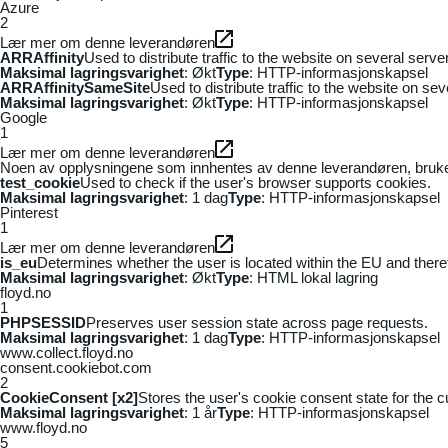
Azure
2
Lær mer om denne leverandøren
ARRAffinity
Used to distribute traffic to the website on several serv
Maksimal lagringsvarighet
: Økt
Type
: HTTP-informasjonskapsel
ARRAffinitySameSite
Used to distribute traffic to the website on se
Maksimal lagringsvarighet
: Økt
Type
: HTTP-informasjonskapsel
Google
1
Lær mer om denne leverandøren
Noen av opplysningene som innhentes av denne leverandøren, brukes t
test_cookie
Used to check if the user's browser supports cookies.
Maksimal lagringsvarighet
: 1 dag
Type
: HTTP-informasjonskapsel
Pinterest
1
Lær mer om denne leverandøren
is_eu
Determines whether the user is located within the EU and theref
Maksimal lagringsvarighet
: Økt
Type
: HTML lokal lagring
floyd.no
1
PHPSESSID
Preserves user session state across page requests.
Maksimal lagringsvarighet
: 1 dag
Type
: HTTP-informasjonskapsel
www.collect.floyd.no
consent.cookiebot.com
2
CookieConsent [x2]
Stores the user's cookie consent state for the 
Maksimal lagringsvarighet
: 1 år
Type
: HTTP-informasjonskapsel
www.floyd.no
5