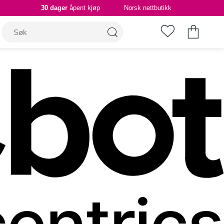
30 dager
åpent kjøp
Norsk nettbutikk