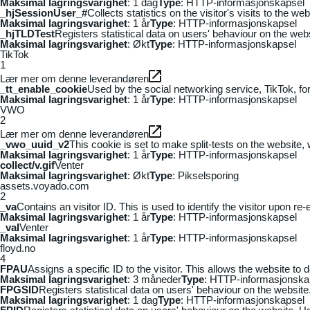
Maksimal lagringsvarighet
: 1 dag
Type
: HTTP-informasjonskapsel
_hjSessionUser_#
Collects statistics on the visitor's visits to the
Maksimal lagringsvarighet
: 1 år
Type
: HTTP-informasjonskapsel
_hjTLDTest
Registers statistical data on users' behaviour on the webs
Maksimal lagringsvarighet
: Økt
Type
: HTTP-informasjonskapsel
TikTok
1
Lær mer om denne leverandøren
_tt_enable_cookie
Used by the social networking service, TikTok, fo
Maksimal lagringsvarighet
: 1 år
Type
: HTTP-informasjonskapsel
VWO
2
Lær mer om denne leverandøren
_vwo_uuid_v2
This cookie is set to make split-tests on the website,
Maksimal lagringsvarighet
: 1 år
Type
: HTTP-informasjonskapsel
collect/v.gif
Venter
Maksimal lagringsvarighet
: Økt
Type
: Pikselsporing
assets.voyado.com
2
_va
Contains an visitor ID. This is used to identify the visitor upon re-
Maksimal lagringsvarighet
: 1 år
Type
: HTTP-informasjonskapsel
_vaI
Venter
Maksimal lagringsvarighet
: 1 år
Type
: HTTP-informasjonskapsel
floyd.no
4
FPAU
Assigns a specific ID to the visitor. This allows the website to 
Maksimal lagringsvarighet
: 3 måneder
Type
: HTTP-informasjonska
FPGSID
Registers statistical data on users' behaviour on the website.
Maksimal lagringsvarighet
: 1 dag
Type
: HTTP-informasjonskapsel