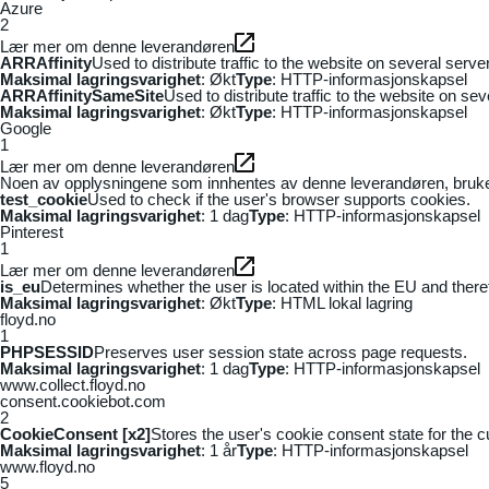
Azure
2
Lær mer om denne leverandøren
ARRAffinity
Used to distribute traffic to the website on several serv
Maksimal lagringsvarighet
: Økt
Type
: HTTP-informasjonskapsel
ARRAffinitySameSite
Used to distribute traffic to the website on se
Maksimal lagringsvarighet
: Økt
Type
: HTTP-informasjonskapsel
Google
1
Lær mer om denne leverandøren
Noen av opplysningene som innhentes av denne leverandøren, brukes t
test_cookie
Used to check if the user's browser supports cookies.
Maksimal lagringsvarighet
: 1 dag
Type
: HTTP-informasjonskapsel
Pinterest
1
Lær mer om denne leverandøren
is_eu
Determines whether the user is located within the EU and theref
Maksimal lagringsvarighet
: Økt
Type
: HTML lokal lagring
floyd.no
1
PHPSESSID
Preserves user session state across page requests.
Maksimal lagringsvarighet
: 1 dag
Type
: HTTP-informasjonskapsel
www.collect.floyd.no
consent.cookiebot.com
2
CookieConsent [x2]
Stores the user's cookie consent state for the 
Maksimal lagringsvarighet
: 1 år
Type
: HTTP-informasjonskapsel
www.floyd.no
5