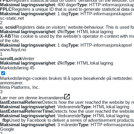
FPID
Registers statistical data on users' behaviour on the website. Us
Maksimal lagringsvarighet
: 400 dager
Type
: HTTP-informasjonskap
FPLC
Registers a unique ID that is used to generate statistical data 
Maksimal lagringsvarighet
: 1 dag
Type
: HTTP-informasjonskapsel
sc-static.net
2
u_scsid
Registers data on visitors' website-behaviour. This is used fo
Maksimal lagringsvarighet
: Økt
Type
: HTML lokal lagring
X-AB
This cookie is used by the website’s operator in context with mul
of the site.
Maksimal lagringsvarighet
: 1 dag
Type
: HTTP-informasjonskapsel
www.floyd.no
1
scrollLock
Venter
Maksimal lagringsvarighet
: Økt
Type
: HTML lokal lagring
Markedsføring
45
Markedsførings-cookies brukes til å spore besøkende på nettsteder. 
annonsører.
Meta Platforms, Inc.
3
Lær mer om denne leverandøren
lastExternalReferrer
Detects how the user reached the website by re
Maksimal lagringsvarighet
: Vedvarende
Type
: HTML lokal lagring
lastExternalReferrerTime
Detects how the user reached the website 
Maksimal lagringsvarighet
: Vedvarende
Type
: HTML lokal lagring
_fbp
Used by Facebook to deliver a series of advertisement products s
Maksimal lagringsvarighet
: 3 måneder
Type
: HTTP-informasjonska
Google
2