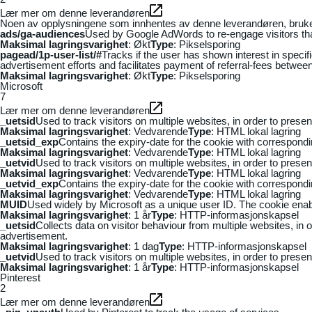
Lær mer om denne leverandøren
Noen av opplysningene som innhentes av denne leverandøren, brukes t
ads/ga-audiences
Used by Google AdWords to re-engage visitors that
Maksimal lagringsvarighet
: Økt
Type
: Pikselsporing
pagead/1p-user-list/#
Tracks if the user has shown interest in speci
advertisement efforts and facilitates payment of referral-fees betwee
Maksimal lagringsvarighet
: Økt
Type
: Pikselsporing
Microsoft
7
Lær mer om denne leverandøren
_uetsid
Used to track visitors on multiple websites, in order to prese
Maksimal lagringsvarighet
: Vedvarende
Type
: HTML lokal lagring
_uetsid_exp
Contains the expiry-date for the cookie with correspond
Maksimal lagringsvarighet
: Vedvarende
Type
: HTML lokal lagring
_uetvid
Used to track visitors on multiple websites, in order to prese
Maksimal lagringsvarighet
: Vedvarende
Type
: HTML lokal lagring
_uetvid_exp
Contains the expiry-date for the cookie with correspond
Maksimal lagringsvarighet
: Vedvarende
Type
: HTML lokal lagring
MUID
Used widely by Microsoft as a unique user ID. The cookie ena
Maksimal lagringsvarighet
: 1 år
Type
: HTTP-informasjonskapsel
_uetsid
Collects data on visitor behaviour from multiple websites, in
advertisement.
Maksimal lagringsvarighet
: 1 dag
Type
: HTTP-informasjonskapsel
_uetvid
Used to track visitors on multiple websites, in order to prese
Maksimal lagringsvarighet
: 1 år
Type
: HTTP-informasjonskapsel
Pinterest
2
Lær mer om denne leverandøren