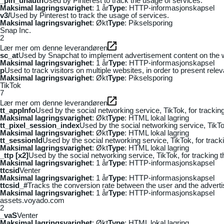
_pin_unauth
Used by Pinterest to track the usage of services.
Maksimal lagringsvarighet
: 1 år
Type
: HTTP-informasjonskapsel
v3/
Used by Pinterest to track the usage of services.
Maksimal lagringsvarighet
: Økt
Type
: Pikselsporing
Snap Inc.
2
Lær mer om denne leverandøren
sc_at
Used by Snapchat to implement advertisement content on the webs
Maksimal lagringsvarighet
: 1 år
Type
: HTTP-informasjonskapsel
p
Used to track visitors on multiple websites, in order to present rele
Maksimal lagringsvarighet
: Økt
Type
: Pikselsporing
TikTok
7
Lær mer om denne leverandøren
tt_appInfo
Used by the social networking service, TikTok, for tracki
Maksimal lagringsvarighet
: Økt
Type
: HTML lokal lagring
tt_pixel_session_index
Used by the social networking service, TikTo
Maksimal lagringsvarighet
: Økt
Type
: HTML lokal lagring
tt_sessionId
Used by the social networking service, TikTok, for trac
Maksimal lagringsvarighet
: Økt
Type
: HTML lokal lagring
_ttp [x2]
Used by the social networking service, TikTok, for tracking
Maksimal lagringsvarighet
: 1 år
Type
: HTTP-informasjonskapsel
ttcsid
Venter
Maksimal lagringsvarighet
: 1 år
Type
: HTTP-informasjonskapsel
ttcsid_#
Tracks the conversion rate between the user and the adverti
Maksimal lagringsvarighet
: 1 år
Type
: HTTP-informasjonskapsel
assets.voyado.com
2
_vaS
Venter
Maksimal lagringsvarighet
: Økt
Type
: HTML lokal lagring