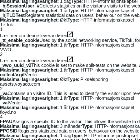
Maksimal lagringsvarighet
: 1 dag
Type
: HTTP-informasjonskapsel
_hjSessionUser_#
Collects statistics on the visitor's visits to the
Maksimal lagringsvarighet
: 1 år
Type
: HTTP-informasjonskapsel
_hjTLDTest
Registers statistical data on users' behaviour on the webs
Maksimal lagringsvarighet
: Økt
Type
: HTTP-informasjonskapsel
TikTok
1
Lær mer om denne leverandøren
_tt_enable_cookie
Used by the social networking service, TikTok, fo
Maksimal lagringsvarighet
: 1 år
Type
: HTTP-informasjonskapsel
VWO
2
Lær mer om denne leverandøren
_vwo_uuid_v2
This cookie is set to make split-tests on the website,
Maksimal lagringsvarighet
: 1 år
Type
: HTTP-informasjonskapsel
collect/v.gif
Venter
Maksimal lagringsvarighet
: Økt
Type
: Pikselsporing
assets.voyado.com
2
_va
Contains an visitor ID. This is used to identify the visitor upon re-
Maksimal lagringsvarighet
: 1 år
Type
: HTTP-informasjonskapsel
_vaI
Venter
Maksimal lagringsvarighet
: 1 år
Type
: HTTP-informasjonskapsel
floyd.no
4
FPAU
Assigns a specific ID to the visitor. This allows the website to 
Maksimal lagringsvarighet
: 3 måneder
Type
: HTTP-informasjonska
FPGSID
Registers statistical data on users' behaviour on the website.
Maksimal lagringsvarighet
: 1 dag
Type
: HTTP-informasjonskapsel