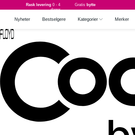
Rask levering
0 - 4
Gratis
bytte
dager
Nyheter
Bestselgere
Kategorier
Merker