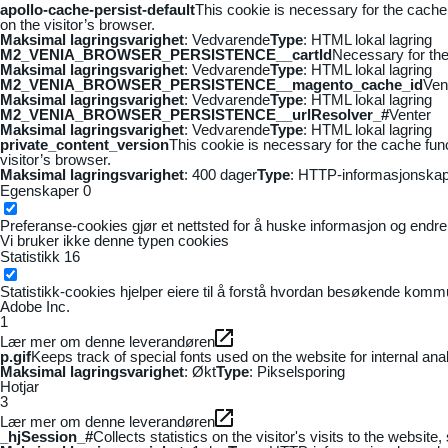
apollo-cache-persist-default
This cookie is necessary for the cache
on the visitor’s browser.
Maksimal lagringsvarighet
: Vedvarende
Type
: HTML lokal lagring
M2_VENIA_BROWSER_PERSISTENCE__cartId
Necessary for the 
Maksimal lagringsvarighet
: Vedvarende
Type
: HTML lokal lagring
M2_VENIA_BROWSER_PERSISTENCE__magento_cache_id
Ven
Maksimal lagringsvarighet
: Vedvarende
Type
: HTML lokal lagring
M2_VENIA_BROWSER_PERSISTENCE__urlResolver_#
Venter
Maksimal lagringsvarighet
: Vedvarende
Type
: HTML lokal lagring
private_content_version
This cookie is necessary for the cache fun
visitor’s browser.
Maksimal lagringsvarighet
: 400 dager
Type
: HTTP-informasjonskap
Egenskaper
0
Preferanse-cookies gjør et nettsted for å huske informasjon og endrer 
Vi bruker ikke denne typen cookies
Statistikk
16
Statistikk-cookies hjelper eiere til å forstå hvordan besøkende kom
Adobe Inc.
1
Lær mer om denne leverandøren
p.gif
Keeps track of special fonts used on the website for internal anal
Maksimal lagringsvarighet
: Økt
Type
: Pikselsporing
Hotjar
3
Lær mer om denne leverandøren
_hjSession_#
Collects statistics on the visitor's visits to the webs