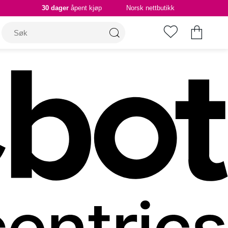
30 dager
åpent kjøp
Norsk nettbutikk