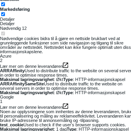
Markedsføring
Detaljer
Detaljer
Nødvendig
12
Nødvendige cookies bidra til å gjøre en nettside brukbart ved at
grunnleggende funksjoner som side navigasjon og tilgang til sikre
områder av nettstedet. Nettstedet kan ikke fungere optimalt uten dis
informasjonskapslene.
Azure
2
Lær mer om denne leverandøren
ARRAffinity
Used to distribute traffic to the website on several serve
in order to optimise response times.
Maksimal lagringsvarighet
: Økt
Type
: HTTP-informasjonskapsel
ARRAffinitySameSite
Used to distribute traffic to the website on
several servers in order to optimise response times.
Maksimal lagringsvarighet
: Økt
Type
: HTTP-informasjonskapsel
Google
1
Lær mer om denne leverandøren
Noen av opplysningene som innhentes av denne leverandøren, bruk
til personalisering og måling av reklameeffektivitet. Leverandøren ka
bruke IP-adressene til annonsemåling og -tilpasning.
test_cookie
Used to check if the user's browser supports cookies.
Maksimal lagringsvarighet
: 1 dag
Type
: HTTP-informasjonskapsel