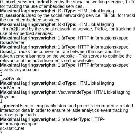
tt_pixel_session_index
Used by the social networking service, TikTo
for tracking the use of embedded services.
Maksimal lagringsvarighet
: Økt
Type
: HTML lokal lagring
tt_sessionId
Used by the social networking service, TikTok, for track
the use of embedded services.
Maksimal lagringsvarighet
: Økt
Type
: HTML lokal lagring
_ttp [x2]
Used by the social networking service, TikTok, for tracking t
use of embedded services.
Maksimal lagringsvarighet
: 1 år
Type
: HTTP-informasjonskapsel
ttcsid
Venter
Maksimal lagringsvarighet
: 1 år
Type
: HTTP-informasjonskapsel
ttcsid_#
Tracks the conversion rate between the user and the
advertisement banners on the website - This serves to optimise the
relevance of the advertisements on the website.
Maksimal lagringsvarighet
: 1 år
Type
: HTTP-informasjonskapsel
assets.voyado.com
2
_vaS
Venter
Maksimal lagringsvarighet
: Økt
Type
: HTML lokal lagring
vtid
Venter
Maksimal lagringsvarighet
: Vedvarende
Type
: HTML lokal lagring
floyd.no
1
_gtmeec
Used to temporarily store and process ecommerce-related
interaction data in order to ensure reliable analytics event tracking
across page loads.
Maksimal lagringsvarighet
: 3 måneder
Type
: HTTP-
informasjonskapsel
sc-static.net
7