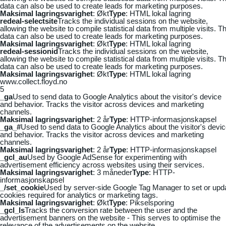
data can also be used to create leads for marketing purposes.
Maksimal lagringsvarighet
: Økt
Type
: HTML lokal lagring
redeal-selectsite
Tracks the individual sessions on the website,
allowing the website to compile statistical data from multiple visits. Th
data can also be used to create leads for marketing purposes.
Maksimal lagringsvarighet
: Økt
Type
: HTML lokal lagring
redeal-sessionid
Tracks the individual sessions on the website,
allowing the website to compile statistical data from multiple visits. Th
data can also be used to create leads for marketing purposes.
Maksimal lagringsvarighet
: Økt
Type
: HTML lokal lagring
www.collect.floyd.no
5
_ga
Used to send data to Google Analytics about the visitor's device
and behavior. Tracks the visitor across devices and marketing
channels.
Maksimal lagringsvarighet
: 2 år
Type
: HTTP-informasjonskapsel
_ga_#
Used to send data to Google Analytics about the visitor's devi
and behavior. Tracks the visitor across devices and marketing
channels.
Maksimal lagringsvarighet
: 2 år
Type
: HTTP-informasjonskapsel
_gcl_au
Used by Google AdSense for experimenting with
advertisement efficiency across websites using their services.
Maksimal lagringsvarighet
: 3 måneder
Type
: HTTP-
informasjonskapsel
_/set_cookie
Used by server-side Google Tag Manager to set or upd
cookies required for analytics or marketing tags.
Maksimal lagringsvarighet
: Økt
Type
: Pikselsporing
_gcl_ls
Tracks the conversion rate between the user and the
advertisement banners on the website - This serves to optimise the
relevance of the advertisements on the website.