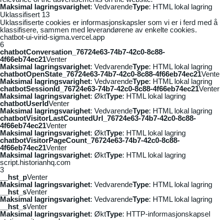
Maksimal lagringsvarighet
: Vedvarende
Type
: HTML lokal lagring
Uklassifisert
13
Uklassifiserte cookies er informasjonskapsler som vi er i ferd med å
klassifisere, sammen med leverandørene av enkelte cookies.
chatbot-ui-virid-sigma.vercel.app
6
chatbotConversation_76724e63-74b7-42c0-8c88-
4f66eb74ec21
Venter
Maksimal lagringsvarighet
: Vedvarende
Type
: HTML lokal lagring
chatbotOpenState_76724e63-74b7-42c0-8c88-4f66eb74ec21
Vente
Maksimal lagringsvarighet
: Vedvarende
Type
: HTML lokal lagring
chatbotSessionId_76724e63-74b7-42c0-8c88-4f66eb74ec21
Venter
Maksimal lagringsvarighet
: Økt
Type
: HTML lokal lagring
chatbotUserId
Venter
Maksimal lagringsvarighet
: Vedvarende
Type
: HTML lokal lagring
chatbotVisitorLastCountedUrl_76724e63-74b7-42c0-8c88-
4f66eb74ec21
Venter
Maksimal lagringsvarighet
: Økt
Type
: HTML lokal lagring
chatbotVisitorPageCount_76724e63-74b7-42c0-8c88-
4f66eb74ec21
Venter
Maksimal lagringsvarighet
: Økt
Type
: HTML lokal lagring
script.historianhq.com
3
__hst_p
Venter
Maksimal lagringsvarighet
: Vedvarende
Type
: HTML lokal lagring
__hst_s
Venter
Maksimal lagringsvarighet
: Vedvarende
Type
: HTML lokal lagring
__hst_s
Venter
Maksimal lagringsvarighet
: Økt
Type
: HTTP-informasjonskapsel