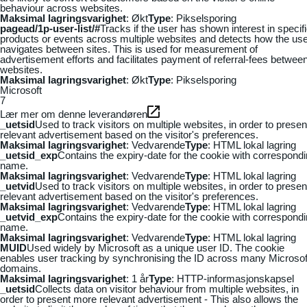
behaviour across websites.
Maksimal lagringsvarighet
: Økt
Type
: Pikselsporing
pagead/1p-user-list/#
Tracks if the user has shown interest in specif
products or events across multiple websites and detects how the us
navigates between sites. This is used for measurement of
advertisement efforts and facilitates payment of referral-fees betwee
websites.
Maksimal lagringsvarighet
: Økt
Type
: Pikselsporing
Microsoft
7
Lær mer om denne leverandøren
_uetsid
Used to track visitors on multiple websites, in order to presen
relevant advertisement based on the visitor's preferences.
Maksimal lagringsvarighet
: Vedvarende
Type
: HTML lokal lagring
_uetsid_exp
Contains the expiry-date for the cookie with correspond
name.
Maksimal lagringsvarighet
: Vedvarende
Type
: HTML lokal lagring
_uetvid
Used to track visitors on multiple websites, in order to presen
relevant advertisement based on the visitor's preferences.
Maksimal lagringsvarighet
: Vedvarende
Type
: HTML lokal lagring
_uetvid_exp
Contains the expiry-date for the cookie with correspond
name.
Maksimal lagringsvarighet
: Vedvarende
Type
: HTML lokal lagring
MUID
Used widely by Microsoft as a unique user ID. The cookie
enables user tracking by synchronising the ID across many Microsof
domains.
Maksimal lagringsvarighet
: 1 år
Type
: HTTP-informasjonskapsel
_uetsid
Collects data on visitor behaviour from multiple websites, in
order to present more relevant advertisement - This also allows the