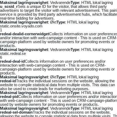
Maksimal lagringsvarighet
: Vedvarende
Type
: HTML lokal lagring
u_scsid_r
Sets a unique ID for the visitor, that allows third party
advertisers to target the visitor with relevant advertisement. This pair
service is provided by third party advertisement hubs, which facilitat
real-time bidding for advertisers.
Maksimal lagringsvarighet
: Økt
Type
: HTML lokal lagring
static.onsite.voyado.com
1
redeal-dealid-cornerwidget
Collects information on user preference
and/or interaction with web-campaign content - This is used on CRM
campaign-platform used by website owners for promoting events or
products.
Maksimal lagringsvarighet
: Vedvarende
Type
: HTML lokal lagring
static.redeal.se
6
redeal-deal-id
Collects information on user preferences and/or
interaction with web-campaign content - This is used on CRM-
campaign-platform used by website owners for promoting events or
products.
Maksimal lagringsvarighet
: Økt
Type
: HTML lokal lagring
redeal-id
Tracks the individual sessions on the website, allowing the
website to compile statistical data from multiple visits. This data can
also be used to create leads for marketing purposes.
Maksimal lagringsvarighet
: Vedvarende
Type
: HTML lokal lagring
redeal-pid
Collects information on user preferences and/or interactio
with web-campaign content - This is used on CRM-campaign-platfo
used by website owners for promoting events or products.
Maksimal lagringsvarighet
: Vedvarende
Type
: HTML lokal lagring
redeal-sel-domain
Tracks the individual sessions on the website,
allowing the website to compile statistical data from multiple visits. Th