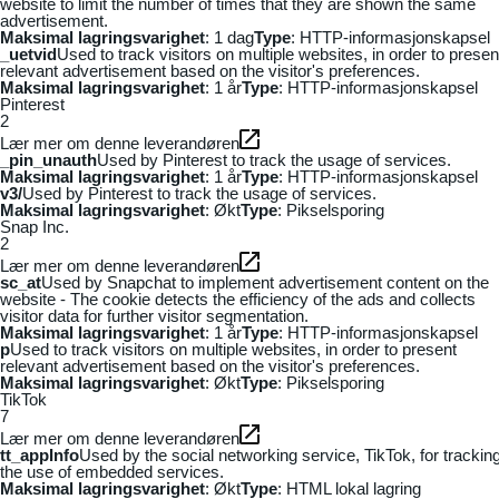
website to limit the number of times that they are shown the same
advertisement.
Maksimal lagringsvarighet
: 1 dag
Type
: HTTP-informasjonskapsel
_uetvid
Used to track visitors on multiple websites, in order to presen
relevant advertisement based on the visitor's preferences.
Maksimal lagringsvarighet
: 1 år
Type
: HTTP-informasjonskapsel
Pinterest
2
Lær mer om denne leverandøren
_pin_unauth
Used by Pinterest to track the usage of services.
Maksimal lagringsvarighet
: 1 år
Type
: HTTP-informasjonskapsel
v3/
Used by Pinterest to track the usage of services.
Maksimal lagringsvarighet
: Økt
Type
: Pikselsporing
Snap Inc.
2
Lær mer om denne leverandøren
sc_at
Used by Snapchat to implement advertisement content on the
website - The cookie detects the efficiency of the ads and collects
visitor data for further visitor segmentation.
Maksimal lagringsvarighet
: 1 år
Type
: HTTP-informasjonskapsel
p
Used to track visitors on multiple websites, in order to present
relevant advertisement based on the visitor's preferences.
Maksimal lagringsvarighet
: Økt
Type
: Pikselsporing
TikTok
7
Lær mer om denne leverandøren
tt_appInfo
Used by the social networking service, TikTok, for trackin
the use of embedded services.
Maksimal lagringsvarighet
: Økt
Type
: HTML lokal lagring