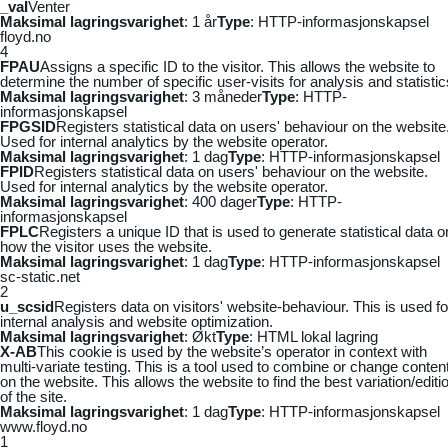
_vaI
Venter
Maksimal lagringsvarighet
: 1 år
Type
: HTTP-informasjonskapsel
floyd.no
4
FPAU
Assigns a specific ID to the visitor. This allows the website to
determine the number of specific user-visits for analysis and statistic
Maksimal lagringsvarighet
: 3 måneder
Type
: HTTP-
informasjonskapsel
FPGSID
Registers statistical data on users' behaviour on the website
Used for internal analytics by the website operator.
Maksimal lagringsvarighet
: 1 dag
Type
: HTTP-informasjonskapsel
FPID
Registers statistical data on users' behaviour on the website.
Used for internal analytics by the website operator.
Maksimal lagringsvarighet
: 400 dager
Type
: HTTP-
informasjonskapsel
FPLC
Registers a unique ID that is used to generate statistical data o
how the visitor uses the website.
Maksimal lagringsvarighet
: 1 dag
Type
: HTTP-informasjonskapsel
sc-static.net
2
u_scsid
Registers data on visitors' website-behaviour. This is used fo
internal analysis and website optimization.
Maksimal lagringsvarighet
: Økt
Type
: HTML lokal lagring
X-AB
This cookie is used by the website’s operator in context with
multi-variate testing. This is a tool used to combine or change conten
on the website. This allows the website to find the best variation/editi
of the site.
Maksimal lagringsvarighet
: 1 dag
Type
: HTTP-informasjonskapsel
www.floyd.no
1