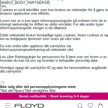
[#IABV2_BODY_PARTNERS#]
Om
Cookies er små tekstfiler som kan brukes av nettsteder for å gjøre e
brukers opplevelse mer effektiv.
Loven sier at vi kan lagre informasjonskapsler på enheten hvis de er
strengt nødvendig for driften av dette området. For alle andre typer
informasjonskapsler trenger vi din tillatelse.
Dette nettstedet bruker forskjellige typer cookies. Noen cookies er la
inn av tredjeparts tjenester som vises på våre sider.
Du kan endre eller oppheve ditt samtykke via
Informasjonskapselerkæring på nettstedet vårt.
Les våre
Retningslinjer for personvern
for å lære mer om hvem vi er,
hvordan du kan nå oss og hvordan vi behandler personlig data.
Vennligst oppgi din samtykke-ID og dato for henvendelser angående
ditt samtykke.
Ikke selg eller del personopplysningene mine
Tillat alle
Tilpass
Tillat utvalg
Ikke tillat
Norsk nettbutikk
|
Rask levering 0-4 dager