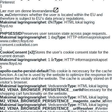
Pinterest
1
Lær mer om denne leverandøren
is_eu
Determines whether the user is located within the EU and
therefore is subject to EU's data privacy regulations.
Maksimal lagringsvarighet
: Økt
Type
: HTML lokal lagring
floyd.no
1
PHPSESSID
Preserves user session state across page requests.
Maksimal lagringsvarighet
: 1 dag
Type
: HTTP-informasjonskapsel
www.collect.floyd.no
consent.cookiebot.com
2
CookieConsent [x2]
Stores the user's cookie consent state for the
current domain
Maksimal lagringsvarighet
: 1 år
Type
: HTTP-informasjonskapsel
www.floyd.no
5
apollo-cache-persist-default
This cookie is necessary for the cache
function. A cache is used by the website to optimize the response ti
between the visitor and the website. The cache is usually stored on t
visitor’s browser.
Maksimal lagringsvarighet
: Vedvarende
Type
: HTML lokal lagring
M2_VENIA_BROWSER_PERSISTENCE__cartId
Necessary for th
shopping cart functionality on the website.
Maksimal lagringsvarighet
: Vedvarende
Type
: HTML lokal lagring
M2_VENIA_BROWSER_PERSISTENCE__magento_cache_id
Ven
Maksimal lagringsvarighet
: Vedvarende
Type
: HTML lokal lagring
M2_VENIA_BROWSER_PERSISTENCE__urlResolver_#
Venter