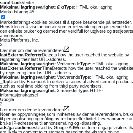
scrollLock
Venter
Maksimal lagringsvarighet
: Økt
Type
: HTML lokal lagring
Markedsføring
45
Markedsførings-cookies brukes til å spore besøkende på nettsteder.
Hensikten er å vise annonser som er relevante og engasjerende for
den enkelte bruker og dermed mer verdifull for utgivere og tredjepart
annonsører.
Meta Platforms, Inc.
3
Lær mer om denne leverandøren
lastExternalReferrer
Detects how the user reached the website by
registering their last URL-address.
Maksimal lagringsvarighet
: Vedvarende
Type
: HTML lokal lagring
lastExternalReferrerTime
Detects how the user reached the websit
by registering their last URL-address.
Maksimal lagringsvarighet
: Vedvarende
Type
: HTML lokal lagring
_fbp
Used by Facebook to deliver a series of advertisement products
such as real time bidding from third party advertisers.
Maksimal lagringsvarighet
: 3 måneder
Type
: HTTP-
informasjonskapsel
Google
2
Lær mer om denne leverandøren
Noen av opplysningene som innhentes av denne leverandøren, bruk
til personalisering og måling av reklameeffektivitet. Leverandøren ka
bruke IP-adressene til annonsemåling og -tilpasning.
ads/ga-audiences
Used by Google AdWords to re-engage visitors th
are likely to convert to customers based on the visitor's online