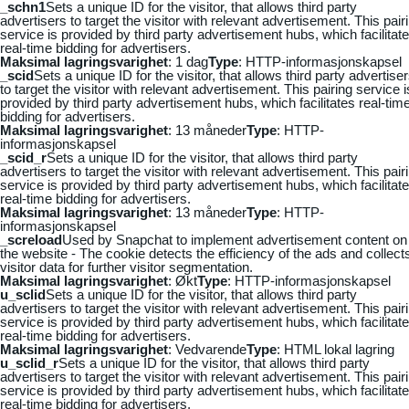
_schn1
Sets a unique ID for the visitor, that allows third party
advertisers to target the visitor with relevant advertisement. This pair
service is provided by third party advertisement hubs, which facilitat
real-time bidding for advertisers.
Maksimal lagringsvarighet
: 1 dag
Type
: HTTP-informasjonskapsel
_scid
Sets a unique ID for the visitor, that allows third party advertise
to target the visitor with relevant advertisement. This pairing service i
provided by third party advertisement hubs, which facilitates real-tim
bidding for advertisers.
Maksimal lagringsvarighet
: 13 måneder
Type
: HTTP-
informasjonskapsel
_scid_r
Sets a unique ID for the visitor, that allows third party
advertisers to target the visitor with relevant advertisement. This pair
service is provided by third party advertisement hubs, which facilitat
real-time bidding for advertisers.
Maksimal lagringsvarighet
: 13 måneder
Type
: HTTP-
informasjonskapsel
_screload
Used by Snapchat to implement advertisement content on
the website - The cookie detects the efficiency of the ads and collect
visitor data for further visitor segmentation.
Maksimal lagringsvarighet
: Økt
Type
: HTTP-informasjonskapsel
u_sclid
Sets a unique ID for the visitor, that allows third party
advertisers to target the visitor with relevant advertisement. This pair
service is provided by third party advertisement hubs, which facilitat
real-time bidding for advertisers.
Maksimal lagringsvarighet
: Vedvarende
Type
: HTML lokal lagring
u_sclid_r
Sets a unique ID for the visitor, that allows third party
advertisers to target the visitor with relevant advertisement. This pair
service is provided by third party advertisement hubs, which facilitat
real-time bidding for advertisers.