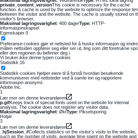
Maksimal lagringsvarighet
: Vedvarende
Type
: HTML lokal lagring
private_content_version
This cookie is necessary for the cache
function. A cache is used by the website to optimize the response ti
between the visitor and the website. The cache is usually stored on t
visitor’s browser.
Maksimal lagringsvarighet
: 400 dager
Type
: HTTP-
informasjonskapsel
Egenskaper
0
Preferanse-cookies gjør et nettsted for å huske informasjon og endre
måten nettsiden oppfører seg eller ser ut, ting som ditt foretrukne sp
eller den regionen du befinner deg i.
Vi bruker ikke denne typen cookies
Statistikk
16
Statistikk-cookies hjelper eiere til å forstå hvordan besøkende
kommuniserer med nettsteder ved å samle inn og rapportere
informasjon anonymt.
Adobe Inc.
1
Lær mer om denne leverandøren
p.gif
Keeps track of special fonts used on the website for internal
analysis. The cookie does not register any visitor data.
Maksimal lagringsvarighet
: Økt
Type
: Pikselsporing
Hotjar
3
Lær mer om denne leverandøren
_hjSession_#
Collects statistics on the visitor's visits to the website,
such as the number of visits, average time spent on the website and