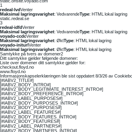
static.onsite.voyado.com
1
redeal-lvd
Venter
Maksimal lagringsvarighet
: Vedvarende
Type
: HTML lokal lagring
static.redeal.se
3
redeal-idfd
Venter
Maksimal lagringsvarighet
: Vedvarende
Type
: HTML lokal lagring
voyado-ccdc
Venter
Maksimal lagringsvarighet
: Økt
Type
: HTML lokal lagring
voyado-initurl
Venter
Maksimal lagringsvarighet
: Økt
Type
: HTML lokal lagring
Samtykke på tvers av domener
2
Ditt samtykke gjelder følgende domener:
Liste over domener ditt samtykke gjelder for:
checkout.floyd.no
www.floyd.no
Informasjonskapselerklæringen ble sist oppdatert 8/3/26 av
Cookiebo
[#IABV2_TITLE#]
[#IABV2_BODY_INTRO#]
[#IABV2_BODY_LEGITIMATE_INTEREST_INTRO#]
[#IABV2_BODY_PREFERENCE_INTRO#]
[#IABV2_LABEL_PURPOSES#]
[#IABV2_BODY_PURPOSES_INTRO#]
[#IABV2_BODY_PURPOSES#]
[#IABV2_LABEL_FEATURES#]
[#IABV2_BODY_FEATURES_INTRO#]
[#IABV2_BODY_FEATURES#]
[#IABV2_LABEL_PARTNERS#]
[#IABV2_BODY_PARTNERS_INTRO#]