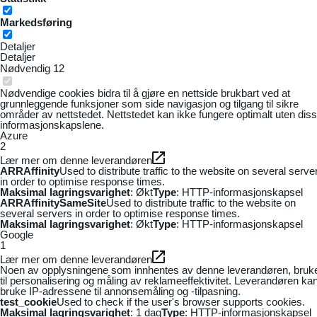
Markedsføring
Detaljer
Detaljer
Nødvendig
12
Nødvendige cookies bidra til å gjøre en nettside brukbart ved at
grunnleggende funksjoner som side navigasjon og tilgang til sikre
områder av nettstedet. Nettstedet kan ikke fungere optimalt uten dis
informasjonskapslene.
Azure
2
Lær mer om denne leverandøren
ARRAffinity
Used to distribute traffic to the website on several serve
in order to optimise response times.
Maksimal lagringsvarighet
: Økt
Type
: HTTP-informasjonskapsel
ARRAffinitySameSite
Used to distribute traffic to the website on
several servers in order to optimise response times.
Maksimal lagringsvarighet
: Økt
Type
: HTTP-informasjonskapsel
Google
1
Lær mer om denne leverandøren
Noen av opplysningene som innhentes av denne leverandøren, bruk
til personalisering og måling av reklameeffektivitet. Leverandøren ka
bruke IP-adressene til annonsemåling og -tilpasning.
test_cookie
Used to check if the user's browser supports cookies.
Maksimal lagringsvarighet
: 1 dag
Type
: HTTP-informasjonskapsel