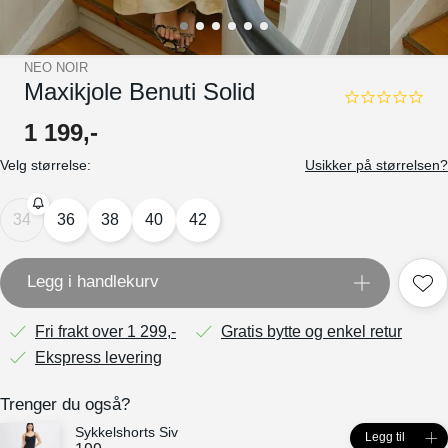
NEO NOIR
Maxikjole Benuti Solid
0.0
star
1
199
,-
rating
Velg størrelse:
Usikker på størrelsen?
34
36
38
40
42
Legg i handlekurv
Fri frakt over 1 299,-
Gratis bytte og enkel retur
Ekspress levering
Trenger du også?
Sykkelshorts Siv
Legg til