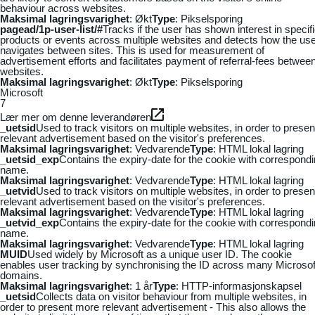
behaviour across websites.
Maksimal lagringsvarighet
: Økt
Type
: Pikselsporing
pagead/1p-user-list/#
Tracks if the user has shown interest in specif
products or events across multiple websites and detects how the us
navigates between sites. This is used for measurement of
advertisement efforts and facilitates payment of referral-fees betwee
websites.
Maksimal lagringsvarighet
: Økt
Type
: Pikselsporing
Microsoft
7
Lær mer om denne leverandøren
_uetsid
Used to track visitors on multiple websites, in order to presen
relevant advertisement based on the visitor's preferences.
Maksimal lagringsvarighet
: Vedvarende
Type
: HTML lokal lagring
_uetsid_exp
Contains the expiry-date for the cookie with correspond
name.
Maksimal lagringsvarighet
: Vedvarende
Type
: HTML lokal lagring
_uetvid
Used to track visitors on multiple websites, in order to presen
relevant advertisement based on the visitor's preferences.
Maksimal lagringsvarighet
: Vedvarende
Type
: HTML lokal lagring
_uetvid_exp
Contains the expiry-date for the cookie with correspond
name.
Maksimal lagringsvarighet
: Vedvarende
Type
: HTML lokal lagring
MUID
Used widely by Microsoft as a unique user ID. The cookie
enables user tracking by synchronising the ID across many Microsof
domains.
Maksimal lagringsvarighet
: 1 år
Type
: HTTP-informasjonskapsel
_uetsid
Collects data on visitor behaviour from multiple websites, in
order to present more relevant advertisement - This also allows the