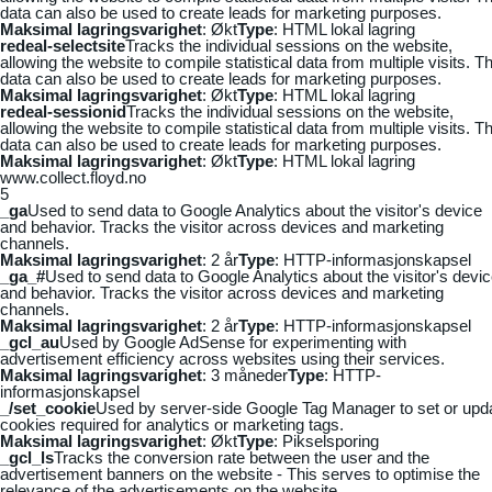
data can also be used to create leads for marketing purposes.
Maksimal lagringsvarighet
: Økt
Type
: HTML lokal lagring
redeal-selectsite
Tracks the individual sessions on the website,
allowing the website to compile statistical data from multiple visits. Th
data can also be used to create leads for marketing purposes.
Maksimal lagringsvarighet
: Økt
Type
: HTML lokal lagring
redeal-sessionid
Tracks the individual sessions on the website,
allowing the website to compile statistical data from multiple visits. Th
data can also be used to create leads for marketing purposes.
Maksimal lagringsvarighet
: Økt
Type
: HTML lokal lagring
www.collect.floyd.no
5
_ga
Used to send data to Google Analytics about the visitor's device
and behavior. Tracks the visitor across devices and marketing
channels.
Maksimal lagringsvarighet
: 2 år
Type
: HTTP-informasjonskapsel
_ga_#
Used to send data to Google Analytics about the visitor's devi
and behavior. Tracks the visitor across devices and marketing
channels.
Maksimal lagringsvarighet
: 2 år
Type
: HTTP-informasjonskapsel
_gcl_au
Used by Google AdSense for experimenting with
advertisement efficiency across websites using their services.
Maksimal lagringsvarighet
: 3 måneder
Type
: HTTP-
informasjonskapsel
_/set_cookie
Used by server-side Google Tag Manager to set or upd
cookies required for analytics or marketing tags.
Maksimal lagringsvarighet
: Økt
Type
: Pikselsporing
_gcl_ls
Tracks the conversion rate between the user and the
advertisement banners on the website - This serves to optimise the
relevance of the advertisements on the website.