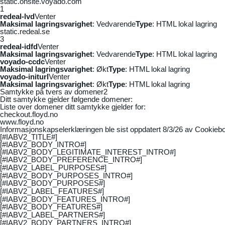
static.onsite.voyado.com
1
redeal-lvd
Venter
Maksimal lagringsvarighet
: Vedvarende
Type
: HTML lokal lagring
static.redeal.se
3
redeal-idfd
Venter
Maksimal lagringsvarighet
: Vedvarende
Type
: HTML lokal lagring
voyado-ccdc
Venter
Maksimal lagringsvarighet
: Økt
Type
: HTML lokal lagring
voyado-initurl
Venter
Maksimal lagringsvarighet
: Økt
Type
: HTML lokal lagring
Samtykke på tvers av domener
2
Ditt samtykke gjelder følgende domener:
Liste over domener ditt samtykke gjelder for:
checkout.floyd.no
www.floyd.no
Informasjonskapselerklæringen ble sist oppdatert 8/3/26 av
Cookiebo
[#IABV2_TITLE#]
[#IABV2_BODY_INTRO#]
[#IABV2_BODY_LEGITIMATE_INTEREST_INTRO#]
[#IABV2_BODY_PREFERENCE_INTRO#]
[#IABV2_LABEL_PURPOSES#]
[#IABV2_BODY_PURPOSES_INTRO#]
[#IABV2_BODY_PURPOSES#]
[#IABV2_LABEL_FEATURES#]
[#IABV2_BODY_FEATURES_INTRO#]
[#IABV2_BODY_FEATURES#]
[#IABV2_LABEL_PARTNERS#]
[#IABV2_BODY_PARTNERS_INTRO#]