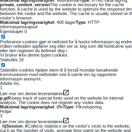
Maksimal lagringsvarighet
: Vedvarende
Type
: HTML lokal lagring
private_content_version
This cookie is necessary for the cache
function. A cache is used by the website to optimize the response ti
between the visitor and the website. The cache is usually stored on t
visitor’s browser.
Maksimal lagringsvarighet
: 400 dager
Type
: HTTP-
informasjonskapsel
Egenskaper
0
Preferanse-cookies gjør et nettsted for å huske informasjon og endre
måten nettsiden oppfører seg eller ser ut, ting som ditt foretrukne sp
eller den regionen du befinner deg i.
Vi bruker ikke denne typen cookies
Statistikk
16
Statistikk-cookies hjelper eiere til å forstå hvordan besøkende
kommuniserer med nettsteder ved å samle inn og rapportere
informasjon anonymt.
Adobe Inc.
1
Lær mer om denne leverandøren
p.gif
Keeps track of special fonts used on the website for internal
analysis. The cookie does not register any visitor data.
Maksimal lagringsvarighet
: Økt
Type
: Pikselsporing
Hotjar
3
Lær mer om denne leverandøren
_hjSession_#
Collects statistics on the visitor's visits to the website,
such as the number of visits, average time spent on the website and