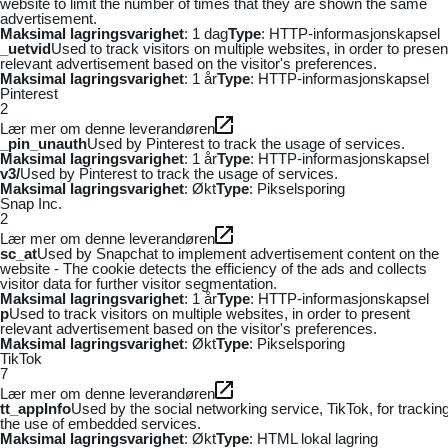
website to limit the number of times that they are shown the same
advertisement.
Maksimal lagringsvarighet
: 1 dag
Type
: HTTP-informasjonskapsel
_uetvid
Used to track visitors on multiple websites, in order to presen
relevant advertisement based on the visitor's preferences.
Maksimal lagringsvarighet
: 1 år
Type
: HTTP-informasjonskapsel
Pinterest
2
Lær mer om denne leverandøren
_pin_unauth
Used by Pinterest to track the usage of services.
Maksimal lagringsvarighet
: 1 år
Type
: HTTP-informasjonskapsel
v3/
Used by Pinterest to track the usage of services.
Maksimal lagringsvarighet
: Økt
Type
: Pikselsporing
Snap Inc.
2
Lær mer om denne leverandøren
sc_at
Used by Snapchat to implement advertisement content on the
website - The cookie detects the efficiency of the ads and collects
visitor data for further visitor segmentation.
Maksimal lagringsvarighet
: 1 år
Type
: HTTP-informasjonskapsel
p
Used to track visitors on multiple websites, in order to present
relevant advertisement based on the visitor's preferences.
Maksimal lagringsvarighet
: Økt
Type
: Pikselsporing
TikTok
7
Lær mer om denne leverandøren
tt_appInfo
Used by the social networking service, TikTok, for trackin
the use of embedded services.
Maksimal lagringsvarighet
: Økt
Type
: HTML lokal lagring