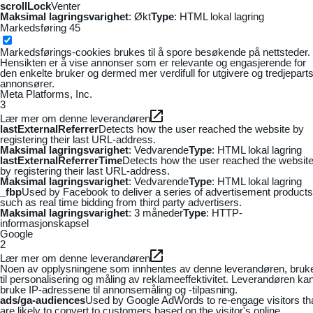
scrollLock
Venter
Maksimal lagringsvarighet
: Økt
Type
: HTML lokal lagring
Markedsføring
45
Markedsførings-cookies brukes til å spore besøkende på nettsteder.
Hensikten er å vise annonser som er relevante og engasjerende for
den enkelte bruker og dermed mer verdifull for utgivere og tredjepart
annonsører.
Meta Platforms, Inc.
3
Lær mer om denne leverandøren
lastExternalReferrer
Detects how the user reached the website by
registering their last URL-address.
Maksimal lagringsvarighet
: Vedvarende
Type
: HTML lokal lagring
lastExternalReferrerTime
Detects how the user reached the websit
by registering their last URL-address.
Maksimal lagringsvarighet
: Vedvarende
Type
: HTML lokal lagring
_fbp
Used by Facebook to deliver a series of advertisement products
such as real time bidding from third party advertisers.
Maksimal lagringsvarighet
: 3 måneder
Type
: HTTP-
informasjonskapsel
Google
2
Lær mer om denne leverandøren
Noen av opplysningene som innhentes av denne leverandøren, bruk
til personalisering og måling av reklameeffektivitet. Leverandøren ka
bruke IP-adressene til annonsemåling og -tilpasning.
ads/ga-audiences
Used by Google AdWords to re-engage visitors th
are likely to convert to customers based on the visitor's online