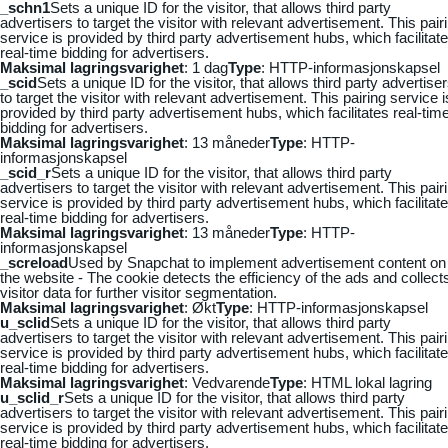
_schn1
Sets a unique ID for the visitor, that allows third party
advertisers to target the visitor with relevant advertisement. This pair
service is provided by third party advertisement hubs, which facilitat
real-time bidding for advertisers.
Maksimal lagringsvarighet
: 1 dag
Type
: HTTP-informasjonskapsel
_scid
Sets a unique ID for the visitor, that allows third party advertise
to target the visitor with relevant advertisement. This pairing service i
provided by third party advertisement hubs, which facilitates real-tim
bidding for advertisers.
Maksimal lagringsvarighet
: 13 måneder
Type
: HTTP-
informasjonskapsel
_scid_r
Sets a unique ID for the visitor, that allows third party
advertisers to target the visitor with relevant advertisement. This pair
service is provided by third party advertisement hubs, which facilitat
real-time bidding for advertisers.
Maksimal lagringsvarighet
: 13 måneder
Type
: HTTP-
informasjonskapsel
_screload
Used by Snapchat to implement advertisement content on
the website - The cookie detects the efficiency of the ads and collect
visitor data for further visitor segmentation.
Maksimal lagringsvarighet
: Økt
Type
: HTTP-informasjonskapsel
u_sclid
Sets a unique ID for the visitor, that allows third party
advertisers to target the visitor with relevant advertisement. This pair
service is provided by third party advertisement hubs, which facilitat
real-time bidding for advertisers.
Maksimal lagringsvarighet
: Vedvarende
Type
: HTML lokal lagring
u_sclid_r
Sets a unique ID for the visitor, that allows third party
advertisers to target the visitor with relevant advertisement. This pair
service is provided by third party advertisement hubs, which facilitat
real-time bidding for advertisers.