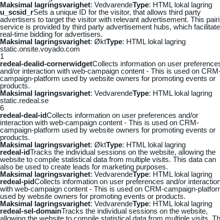
Maksimal lagringsvarighet
: Vedvarende
Type
: HTML lokal lagring
u_scsid_r
Sets a unique ID for the visitor, that allows third party
advertisers to target the visitor with relevant advertisement. This pair
service is provided by third party advertisement hubs, which facilitat
real-time bidding for advertisers.
Maksimal lagringsvarighet
: Økt
Type
: HTML lokal lagring
static.onsite.voyado.com
1
redeal-dealid-cornerwidget
Collects information on user preference
and/or interaction with web-campaign content - This is used on CRM
campaign-platform used by website owners for promoting events or
products.
Maksimal lagringsvarighet
: Vedvarende
Type
: HTML lokal lagring
static.redeal.se
6
redeal-deal-id
Collects information on user preferences and/or
interaction with web-campaign content - This is used on CRM-
campaign-platform used by website owners for promoting events or
products.
Maksimal lagringsvarighet
: Økt
Type
: HTML lokal lagring
redeal-id
Tracks the individual sessions on the website, allowing the
website to compile statistical data from multiple visits. This data can
also be used to create leads for marketing purposes.
Maksimal lagringsvarighet
: Vedvarende
Type
: HTML lokal lagring
redeal-pid
Collects information on user preferences and/or interactio
with web-campaign content - This is used on CRM-campaign-platfo
used by website owners for promoting events or products.
Maksimal lagringsvarighet
: Vedvarende
Type
: HTML lokal lagring
redeal-sel-domain
Tracks the individual sessions on the website,
allowing the website to compile statistical data from multiple visits. Th