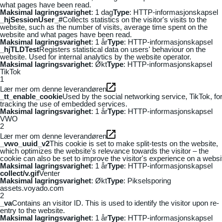
what pages have been read.
Maksimal lagringsvarighet
: 1 dag
Type
: HTTP-informasjonskapsel
_hjSessionUser_#
Collects statistics on the visitor's visits to the
website, such as the number of visits, average time spent on the
website and what pages have been read.
Maksimal lagringsvarighet
: 1 år
Type
: HTTP-informasjonskapsel
_hjTLDTest
Registers statistical data on users' behaviour on the
website. Used for internal analytics by the website operator.
Maksimal lagringsvarighet
: Økt
Type
: HTTP-informasjonskapsel
TikTok
1
Lær mer om denne leverandøren
_tt_enable_cookie
Used by the social networking service, TikTok, fo
tracking the use of embedded services.
Maksimal lagringsvarighet
: 1 år
Type
: HTTP-informasjonskapsel
VWO
2
Lær mer om denne leverandøren
_vwo_uuid_v2
This cookie is set to make split-tests on the website,
which optimizes the website's relevance towards the visitor – the
cookie can also be set to improve the visitor's experience on a websi
Maksimal lagringsvarighet
: 1 år
Type
: HTTP-informasjonskapsel
collect/v.gif
Venter
Maksimal lagringsvarighet
: Økt
Type
: Pikselsporing
assets.voyado.com
2
_va
Contains an visitor ID. This is used to identify the visitor upon re-
entry to the website.
Maksimal lagringsvarighet
: 1 år
Type
: HTTP-informasjonskapsel