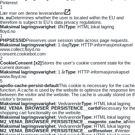
Pinterest
1
Lær mer om denne leverandøren
is_eu
Determines whether the user is located within the EU and
therefore is subject to EU's data privacy regulations.
Maksimal lagringsvarighet
: Økt
Type
: HTML lokal lagring
floyd.no
1
PHPSESSID
Preserves user session state across page requests.
Maksimal lagringsvarighet
: 1 dag
Type
: HTTP-informasjonskapsel
www.collect.floyd.no
consent.cookiebot.com
2
CookieConsent [x2]
Stores the user's cookie consent state for the
current domain
Maksimal lagringsvarighet
: 1 år
Type
: HTTP-informasjonskapsel
www.floyd.no
5
apollo-cache-persist-default
This cookie is necessary for the cache
function. A cache is used by the website to optimize the response ti
between the visitor and the website. The cache is usually stored on t
visitor’s browser.
Maksimal lagringsvarighet
: Vedvarende
Type
: HTML lokal lagring
M2_VENIA_BROWSER_PERSISTENCE__cartId
Necessary for th
shopping cart functionality on the website.
Maksimal lagringsvarighet
: Vedvarende
Type
: HTML lokal lagring
M2_VENIA_BROWSER_PERSISTENCE__magento_cache_id
Ven
Maksimal lagringsvarighet
: Vedvarende
Type
: HTML lokal lagring
M2_VENIA_BROWSER_PERSISTENCE__urlResolver_#
Venter