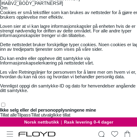
[#IABV2_BODY_PARTNERS#]
Om
Cookies er små tekstfiler som kan brukes av nettsteder for å gjøre e
brukers opplevelse mer effektiv.
Loven sier at vi kan lagre informasjonskapsler på enheten hvis de er
strengt nødvendig for driften av dette området. For alle andre typer
informasjonskapsler trenger vi din tillatelse.
Dette nettstedet bruker forskjellige typer cookies. Noen cookies er la
inn av tredjeparts tjenester som vises på våre sider.
Du kan endre eller oppheve ditt samtykke via
Informasjonskapselerkæring på nettstedet vårt.
Les våre
Retningslinjer for personvern
for å lære mer om hvem vi er,
hvordan du kan nå oss og hvordan vi behandler personlig data.
Vennligst oppgi din samtykke-ID og dato for henvendelser angående
ditt samtykke.
Ikke selg eller del personopplysningene mine
Tillat alle
Tilpass
Tillat utvalg
Ikke tillat
Norsk nettbutikk
|
Rask levering 0-4 dager