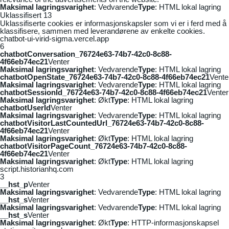
Maksimal lagringsvarighet
: Vedvarende
Type
: HTML lokal lagring
Uklassifisert
13
Uklassifiserte cookies er informasjonskapsler som vi er i ferd med å
klassifisere, sammen med leverandørene av enkelte cookies.
chatbot-ui-virid-sigma.vercel.app
6
chatbotConversation_76724e63-74b7-42c0-8c88-
4f66eb74ec21
Venter
Maksimal lagringsvarighet
: Vedvarende
Type
: HTML lokal lagring
chatbotOpenState_76724e63-74b7-42c0-8c88-4f66eb74ec21
Vente
Maksimal lagringsvarighet
: Vedvarende
Type
: HTML lokal lagring
chatbotSessionId_76724e63-74b7-42c0-8c88-4f66eb74ec21
Venter
Maksimal lagringsvarighet
: Økt
Type
: HTML lokal lagring
chatbotUserId
Venter
Maksimal lagringsvarighet
: Vedvarende
Type
: HTML lokal lagring
chatbotVisitorLastCountedUrl_76724e63-74b7-42c0-8c88-
4f66eb74ec21
Venter
Maksimal lagringsvarighet
: Økt
Type
: HTML lokal lagring
chatbotVisitorPageCount_76724e63-74b7-42c0-8c88-
4f66eb74ec21
Venter
Maksimal lagringsvarighet
: Økt
Type
: HTML lokal lagring
script.historianhq.com
3
__hst_p
Venter
Maksimal lagringsvarighet
: Vedvarende
Type
: HTML lokal lagring
__hst_s
Venter
Maksimal lagringsvarighet
: Vedvarende
Type
: HTML lokal lagring
__hst_s
Venter
Maksimal lagringsvarighet
: Økt
Type
: HTTP-informasjonskapsel