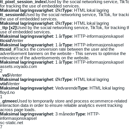
tt_pixel_session_index
Used by the social networking service, TikTo
for tracking the use of embedded services.
Maksimal lagringsvarighet
: Økt
Type
: HTML lokal lagring
tt_sessionId
Used by the social networking service, TikTok, for track
the use of embedded services.
Maksimal lagringsvarighet
: Økt
Type
: HTML lokal lagring
_ttp [x2]
Used by the social networking service, TikTok, for tracking t
use of embedded services.
Maksimal lagringsvarighet
: 1 år
Type
: HTTP-informasjonskapsel
ttcsid
Venter
Maksimal lagringsvarighet
: 1 år
Type
: HTTP-informasjonskapsel
ttcsid_#
Tracks the conversion rate between the user and the
advertisement banners on the website - This serves to optimise the
relevance of the advertisements on the website.
Maksimal lagringsvarighet
: 1 år
Type
: HTTP-informasjonskapsel
assets.voyado.com
2
_vaS
Venter
Maksimal lagringsvarighet
: Økt
Type
: HTML lokal lagring
vtid
Venter
Maksimal lagringsvarighet
: Vedvarende
Type
: HTML lokal lagring
floyd.no
1
_gtmeec
Used to temporarily store and process ecommerce-related
interaction data in order to ensure reliable analytics event tracking
across page loads.
Maksimal lagringsvarighet
: 3 måneder
Type
: HTTP-
informasjonskapsel
sc-static.net
7