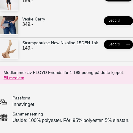
199
,-
Veske Carry
Legg til
349
,-
Strømpebukse New Nikoline 15DEN 1pk
Legg til
149
,-
Medlemmer av FLOYD Friends får 1 199 poeng på dette kjøpet.
Bli medlem
Passform
Innsvinget
Sammensetning
Utside: 100% polyester. Fôr: 95% polyester, 5% elastan.