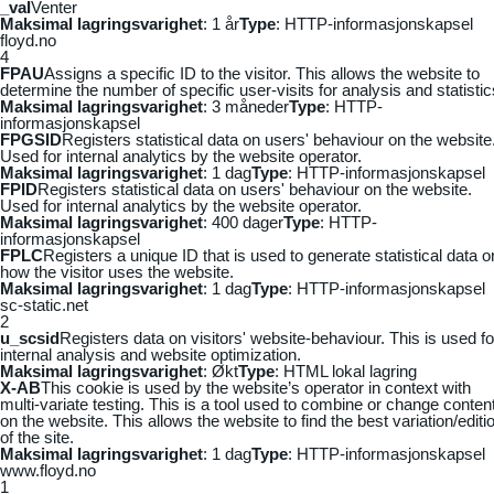
_vaI
Venter
Maksimal lagringsvarighet
: 1 år
Type
: HTTP-informasjonskapsel
floyd.no
4
FPAU
Assigns a specific ID to the visitor. This allows the website to
determine the number of specific user-visits for analysis and statistic
Maksimal lagringsvarighet
: 3 måneder
Type
: HTTP-
informasjonskapsel
FPGSID
Registers statistical data on users' behaviour on the website
Used for internal analytics by the website operator.
Maksimal lagringsvarighet
: 1 dag
Type
: HTTP-informasjonskapsel
FPID
Registers statistical data on users' behaviour on the website.
Used for internal analytics by the website operator.
Maksimal lagringsvarighet
: 400 dager
Type
: HTTP-
informasjonskapsel
FPLC
Registers a unique ID that is used to generate statistical data o
how the visitor uses the website.
Maksimal lagringsvarighet
: 1 dag
Type
: HTTP-informasjonskapsel
sc-static.net
2
u_scsid
Registers data on visitors' website-behaviour. This is used fo
internal analysis and website optimization.
Maksimal lagringsvarighet
: Økt
Type
: HTML lokal lagring
X-AB
This cookie is used by the website’s operator in context with
multi-variate testing. This is a tool used to combine or change conten
on the website. This allows the website to find the best variation/editi
of the site.
Maksimal lagringsvarighet
: 1 dag
Type
: HTTP-informasjonskapsel
www.floyd.no
1