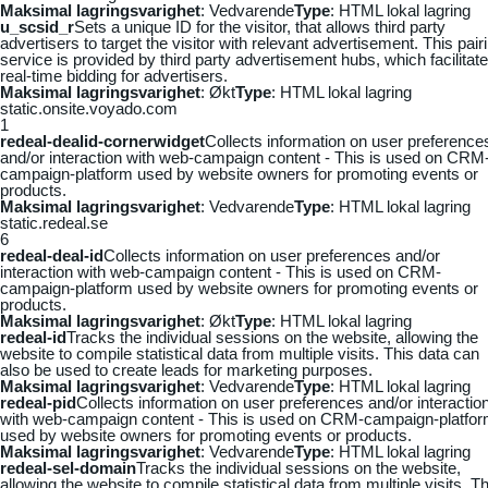
Maksimal lagringsvarighet
: Vedvarende
Type
: HTML lokal lagring
u_scsid_r
Sets a unique ID for the visitor, that allows third party
advertisers to target the visitor with relevant advertisement. This pair
service is provided by third party advertisement hubs, which facilitat
real-time bidding for advertisers.
Maksimal lagringsvarighet
: Økt
Type
: HTML lokal lagring
static.onsite.voyado.com
1
redeal-dealid-cornerwidget
Collects information on user preference
and/or interaction with web-campaign content - This is used on CRM
campaign-platform used by website owners for promoting events or
products.
Maksimal lagringsvarighet
: Vedvarende
Type
: HTML lokal lagring
static.redeal.se
6
redeal-deal-id
Collects information on user preferences and/or
interaction with web-campaign content - This is used on CRM-
campaign-platform used by website owners for promoting events or
products.
Maksimal lagringsvarighet
: Økt
Type
: HTML lokal lagring
redeal-id
Tracks the individual sessions on the website, allowing the
website to compile statistical data from multiple visits. This data can
also be used to create leads for marketing purposes.
Maksimal lagringsvarighet
: Vedvarende
Type
: HTML lokal lagring
redeal-pid
Collects information on user preferences and/or interactio
with web-campaign content - This is used on CRM-campaign-platfo
used by website owners for promoting events or products.
Maksimal lagringsvarighet
: Vedvarende
Type
: HTML lokal lagring
redeal-sel-domain
Tracks the individual sessions on the website,
allowing the website to compile statistical data from multiple visits. Th