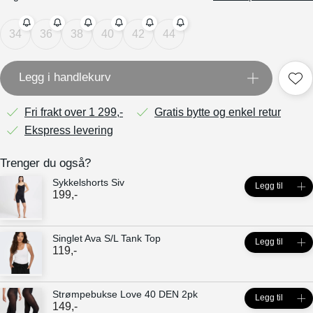
34
36
38
40
42
44
Legg i handlekurv
Fri frakt over 1 299,-
Gratis bytte og enkel retur
Ekspress levering
Trenger du også?
Sykkelshorts Siv
Legg til
199
,-
Singlet Ava S/L Tank Top
Legg til
119
,-
Strømpebukse Love 40 DEN 2pk
Legg til
149
,-