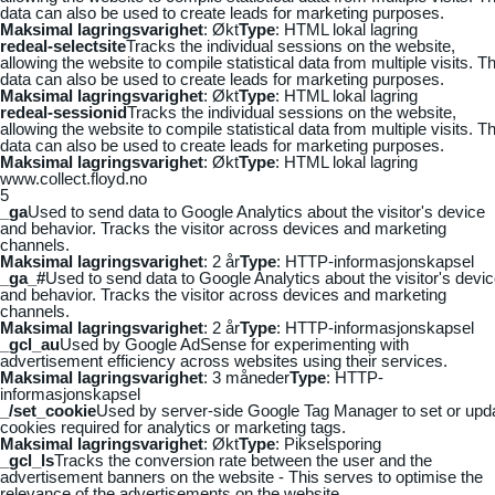
data can also be used to create leads for marketing purposes.
Maksimal lagringsvarighet
: Økt
Type
: HTML lokal lagring
redeal-selectsite
Tracks the individual sessions on the website,
allowing the website to compile statistical data from multiple visits. Th
data can also be used to create leads for marketing purposes.
Maksimal lagringsvarighet
: Økt
Type
: HTML lokal lagring
redeal-sessionid
Tracks the individual sessions on the website,
allowing the website to compile statistical data from multiple visits. Th
data can also be used to create leads for marketing purposes.
Maksimal lagringsvarighet
: Økt
Type
: HTML lokal lagring
www.collect.floyd.no
5
_ga
Used to send data to Google Analytics about the visitor's device
and behavior. Tracks the visitor across devices and marketing
channels.
Maksimal lagringsvarighet
: 2 år
Type
: HTTP-informasjonskapsel
_ga_#
Used to send data to Google Analytics about the visitor's devi
and behavior. Tracks the visitor across devices and marketing
channels.
Maksimal lagringsvarighet
: 2 år
Type
: HTTP-informasjonskapsel
_gcl_au
Used by Google AdSense for experimenting with
advertisement efficiency across websites using their services.
Maksimal lagringsvarighet
: 3 måneder
Type
: HTTP-
informasjonskapsel
_/set_cookie
Used by server-side Google Tag Manager to set or upd
cookies required for analytics or marketing tags.
Maksimal lagringsvarighet
: Økt
Type
: Pikselsporing
_gcl_ls
Tracks the conversion rate between the user and the
advertisement banners on the website - This serves to optimise the
relevance of the advertisements on the website.