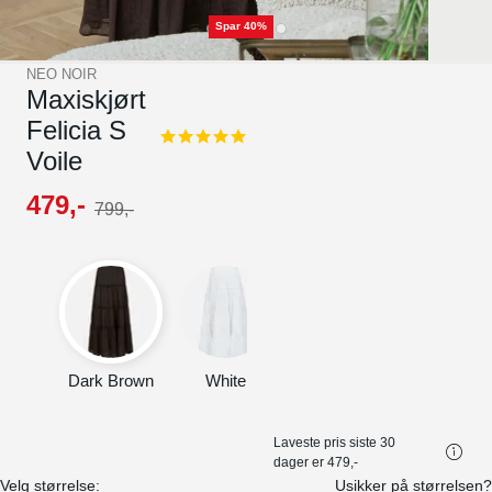
Spar 40%
NEO NOIR
Maxiskjørt
Felicia S
5.0
Voile
star
rating
479
,-
799
,-
Dark Brown
White
Laveste pris siste 30
dager er
479,-
Velg størrelse:
Usikker på størrelsen?