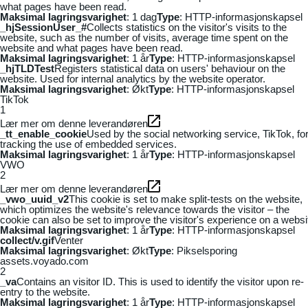
what pages have been read.
Maksimal lagringsvarighet
: 1 dag
Type
: HTTP-informasjonskapsel
_hjSessionUser_#
Collects statistics on the visitor's visits to the
website, such as the number of visits, average time spent on the
website and what pages have been read.
Maksimal lagringsvarighet
: 1 år
Type
: HTTP-informasjonskapsel
_hjTLDTest
Registers statistical data on users' behaviour on the
website. Used for internal analytics by the website operator.
Maksimal lagringsvarighet
: Økt
Type
: HTTP-informasjonskapsel
TikTok
1
Lær mer om denne leverandøren
_tt_enable_cookie
Used by the social networking service, TikTok, fo
tracking the use of embedded services.
Maksimal lagringsvarighet
: 1 år
Type
: HTTP-informasjonskapsel
VWO
2
Lær mer om denne leverandøren
_vwo_uuid_v2
This cookie is set to make split-tests on the website,
which optimizes the website's relevance towards the visitor – the
cookie can also be set to improve the visitor's experience on a websi
Maksimal lagringsvarighet
: 1 år
Type
: HTTP-informasjonskapsel
collect/v.gif
Venter
Maksimal lagringsvarighet
: Økt
Type
: Pikselsporing
assets.voyado.com
2
_va
Contains an visitor ID. This is used to identify the visitor upon re-
entry to the website.
Maksimal lagringsvarighet
: 1 år
Type
: HTTP-informasjonskapsel