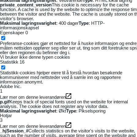
Maksimal lagringsvarighet
: Vedvarende
Type
: HTML lokal lagring
private_content_version
This cookie is necessary for the cache
function. A cache is used by the website to optimize the response ti
between the visitor and the website. The cache is usually stored on t
visitor’s browser.
Maksimal lagringsvarighet
: 400 dager
Type
: HTTP-
informasjonskapsel
Egenskaper
0
Preferanse-cookies gjør et nettsted for å huske informasjon og endre
måten nettsiden oppfører seg eller ser ut, ting som ditt foretrukne sp
eller den regionen du befinner deg i.
Vi bruker ikke denne typen cookies
Statistikk
16
Statistikk-cookies hjelper eiere til å forstå hvordan besøkende
kommuniserer med nettsteder ved å samle inn og rapportere
informasjon anonymt.
Adobe Inc.
1
Lær mer om denne leverandøren
p.gif
Keeps track of special fonts used on the website for internal
analysis. The cookie does not register any visitor data.
Maksimal lagringsvarighet
: Økt
Type
: Pikselsporing
Hotjar
3
Lær mer om denne leverandøren
_hjSession_#
Collects statistics on the visitor's visits to the website,
such as the number of visits, average time spent on the website and