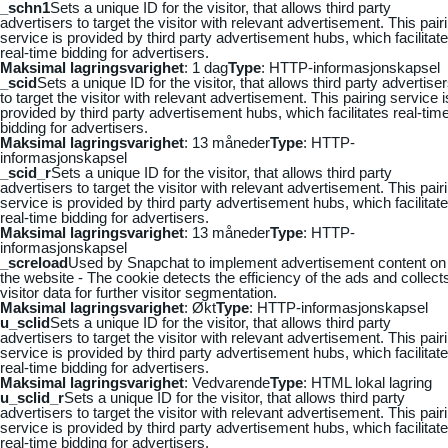
_schn1
Sets a unique ID for the visitor, that allows third party
advertisers to target the visitor with relevant advertisement. This pair
service is provided by third party advertisement hubs, which facilitat
real-time bidding for advertisers.
Maksimal lagringsvarighet
: 1 dag
Type
: HTTP-informasjonskapsel
_scid
Sets a unique ID for the visitor, that allows third party advertise
to target the visitor with relevant advertisement. This pairing service i
provided by third party advertisement hubs, which facilitates real-tim
bidding for advertisers.
Maksimal lagringsvarighet
: 13 måneder
Type
: HTTP-
informasjonskapsel
_scid_r
Sets a unique ID for the visitor, that allows third party
advertisers to target the visitor with relevant advertisement. This pair
service is provided by third party advertisement hubs, which facilitat
real-time bidding for advertisers.
Maksimal lagringsvarighet
: 13 måneder
Type
: HTTP-
informasjonskapsel
_screload
Used by Snapchat to implement advertisement content on
the website - The cookie detects the efficiency of the ads and collect
visitor data for further visitor segmentation.
Maksimal lagringsvarighet
: Økt
Type
: HTTP-informasjonskapsel
u_sclid
Sets a unique ID for the visitor, that allows third party
advertisers to target the visitor with relevant advertisement. This pair
service is provided by third party advertisement hubs, which facilitat
real-time bidding for advertisers.
Maksimal lagringsvarighet
: Vedvarende
Type
: HTML lokal lagring
u_sclid_r
Sets a unique ID for the visitor, that allows third party
advertisers to target the visitor with relevant advertisement. This pair
service is provided by third party advertisement hubs, which facilitat
real-time bidding for advertisers.