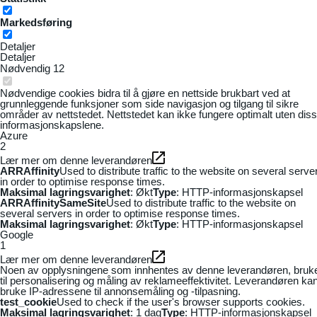
Markedsføring
Detaljer
Detaljer
Nødvendig
12
Nødvendige cookies bidra til å gjøre en nettside brukbart ved at
grunnleggende funksjoner som side navigasjon og tilgang til sikre
områder av nettstedet. Nettstedet kan ikke fungere optimalt uten dis
informasjonskapslene.
Azure
2
Lær mer om denne leverandøren
ARRAffinity
Used to distribute traffic to the website on several serve
in order to optimise response times.
Maksimal lagringsvarighet
: Økt
Type
: HTTP-informasjonskapsel
ARRAffinitySameSite
Used to distribute traffic to the website on
several servers in order to optimise response times.
Maksimal lagringsvarighet
: Økt
Type
: HTTP-informasjonskapsel
Google
1
Lær mer om denne leverandøren
Noen av opplysningene som innhentes av denne leverandøren, bruk
til personalisering og måling av reklameeffektivitet. Leverandøren ka
bruke IP-adressene til annonsemåling og -tilpasning.
test_cookie
Used to check if the user's browser supports cookies.
Maksimal lagringsvarighet
: 1 dag
Type
: HTTP-informasjonskapsel