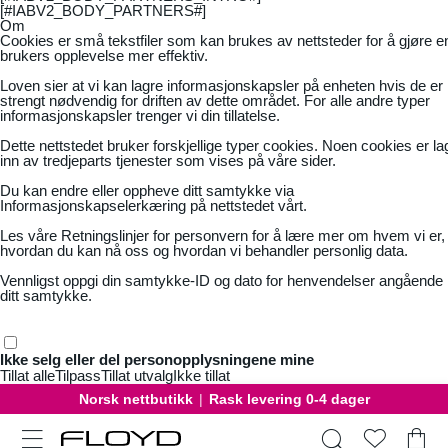
[#IABV2_BODY_PARTNERS#]
Om
Cookies er små tekstfiler som kan brukes av nettsteder for å gjøre e
brukers opplevelse mer effektiv.
Loven sier at vi kan lagre informasjonskapsler på enheten hvis de er
strengt nødvendig for driften av dette området. For alle andre typer
informasjonskapsler trenger vi din tillatelse.
Dette nettstedet bruker forskjellige typer cookies. Noen cookies er la
inn av tredjeparts tjenester som vises på våre sider.
Du kan endre eller oppheve ditt samtykke via
Informasjonskapselerkæring på nettstedet vårt.
Les våre
Retningslinjer for personvern
for å lære mer om hvem vi er,
hvordan du kan nå oss og hvordan vi behandler personlig data.
Vennligst oppgi din samtykke-ID og dato for henvendelser angående
ditt samtykke.
Ikke selg eller del personopplysningene mine
Tillat alle
Tilpass
Tillat utvalg
Ikke tillat
Norsk nettbutikk
|
Rask levering 0-4 dager