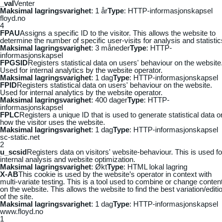
_vaI
Venter
Maksimal lagringsvarighet
: 1 år
Type
: HTTP-informasjonskapsel
floyd.no
4
FPAU
Assigns a specific ID to the visitor. This allows the website to
determine the number of specific user-visits for analysis and statistic
Maksimal lagringsvarighet
: 3 måneder
Type
: HTTP-
informasjonskapsel
FPGSID
Registers statistical data on users' behaviour on the website
Used for internal analytics by the website operator.
Maksimal lagringsvarighet
: 1 dag
Type
: HTTP-informasjonskapsel
FPID
Registers statistical data on users' behaviour on the website.
Used for internal analytics by the website operator.
Maksimal lagringsvarighet
: 400 dager
Type
: HTTP-
informasjonskapsel
FPLC
Registers a unique ID that is used to generate statistical data o
how the visitor uses the website.
Maksimal lagringsvarighet
: 1 dag
Type
: HTTP-informasjonskapsel
sc-static.net
2
u_scsid
Registers data on visitors' website-behaviour. This is used fo
internal analysis and website optimization.
Maksimal lagringsvarighet
: Økt
Type
: HTML lokal lagring
X-AB
This cookie is used by the website’s operator in context with
multi-variate testing. This is a tool used to combine or change conten
on the website. This allows the website to find the best variation/editi
of the site.
Maksimal lagringsvarighet
: 1 dag
Type
: HTTP-informasjonskapsel
www.floyd.no
1