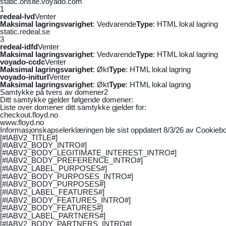
static.onsite.voyado.com
1
redeal-lvd
Venter
Maksimal lagringsvarighet
: Vedvarende
Type
: HTML lokal lagring
static.redeal.se
3
redeal-idfd
Venter
Maksimal lagringsvarighet
: Vedvarende
Type
: HTML lokal lagring
voyado-ccdc
Venter
Maksimal lagringsvarighet
: Økt
Type
: HTML lokal lagring
voyado-initurl
Venter
Maksimal lagringsvarighet
: Økt
Type
: HTML lokal lagring
Samtykke på tvers av domener
2
Ditt samtykke gjelder følgende domener:
Liste over domener ditt samtykke gjelder for:
checkout.floyd.no
www.floyd.no
Informasjonskapselerklæringen ble sist oppdatert 8/3/26 av
Cookiebo
[#IABV2_TITLE#]
[#IABV2_BODY_INTRO#]
[#IABV2_BODY_LEGITIMATE_INTEREST_INTRO#]
[#IABV2_BODY_PREFERENCE_INTRO#]
[#IABV2_LABEL_PURPOSES#]
[#IABV2_BODY_PURPOSES_INTRO#]
[#IABV2_BODY_PURPOSES#]
[#IABV2_LABEL_FEATURES#]
[#IABV2_BODY_FEATURES_INTRO#]
[#IABV2_BODY_FEATURES#]
[#IABV2_LABEL_PARTNERS#]
[#IABV2_BODY_PARTNERS_INTRO#]