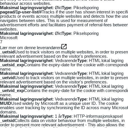
behaviour across websites.
Maksimal lagringsvarighet
: Økt
Type
: Pikselsporing
pagead/1p-user-list/#
Tracks if the user has shown interest in specif
products or events across multiple websites and detects how the us
navigates between sites. This is used for measurement of
advertisement efforts and facilitates payment of referral-fees betwee
websites.
Maksimal lagringsvarighet
: Økt
Type
: Pikselsporing
Microsoft
7
Lær mer om denne leverandøren
_uetsid
Used to track visitors on multiple websites, in order to presen
relevant advertisement based on the visitor's preferences.
Maksimal lagringsvarighet
: Vedvarende
Type
: HTML lokal lagring
_uetsid_exp
Contains the expiry-date for the cookie with correspond
name.
Maksimal lagringsvarighet
: Vedvarende
Type
: HTML lokal lagring
_uetvid
Used to track visitors on multiple websites, in order to presen
relevant advertisement based on the visitor's preferences.
Maksimal lagringsvarighet
: Vedvarende
Type
: HTML lokal lagring
_uetvid_exp
Contains the expiry-date for the cookie with correspond
name.
Maksimal lagringsvarighet
: Vedvarende
Type
: HTML lokal lagring
MUID
Used widely by Microsoft as a unique user ID. The cookie
enables user tracking by synchronising the ID across many Microsof
domains.
Maksimal lagringsvarighet
: 1 år
Type
: HTTP-informasjonskapsel
_uetsid
Collects data on visitor behaviour from multiple websites, in
order to present more relevant advertisement - This also allows the