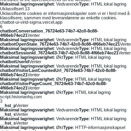
Maksimal lagringsvarighet
: Vedvarende
Type
: HTML lokal lagring
Uklassifisert
13
Uklassifiserte cookies er informasjonskapsler som vi er i ferd med å
klassifisere, sammen med leverandørene av enkelte cookies.
chatbot-ui-virid-sigma.vercel.app
6
chatbotConversation_76724e63-74b7-42c0-8c88-
4f66eb74ec21
Venter
Maksimal lagringsvarighet
: Vedvarende
Type
: HTML lokal lagring
chatbotOpenState_76724e63-74b7-42c0-8c88-4f66eb74ec21
Vente
Maksimal lagringsvarighet
: Vedvarende
Type
: HTML lokal lagring
chatbotSessionId_76724e63-74b7-42c0-8c88-4f66eb74ec21
Venter
Maksimal lagringsvarighet
: Økt
Type
: HTML lokal lagring
chatbotUserId
Venter
Maksimal lagringsvarighet
: Vedvarende
Type
: HTML lokal lagring
chatbotVisitorLastCountedUrl_76724e63-74b7-42c0-8c88-
4f66eb74ec21
Venter
Maksimal lagringsvarighet
: Økt
Type
: HTML lokal lagring
chatbotVisitorPageCount_76724e63-74b7-42c0-8c88-
4f66eb74ec21
Venter
Maksimal lagringsvarighet
: Økt
Type
: HTML lokal lagring
script.historianhq.com
3
__hst_p
Venter
Maksimal lagringsvarighet
: Vedvarende
Type
: HTML lokal lagring
__hst_s
Venter
Maksimal lagringsvarighet
: Vedvarende
Type
: HTML lokal lagring
__hst_s
Venter
Maksimal lagringsvarighet
: Økt
Type
: HTTP-informasjonskapsel