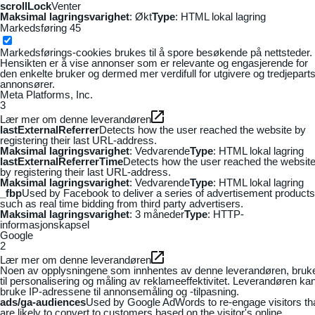
scrollLock
Venter
Maksimal lagringsvarighet
: Økt
Type
: HTML lokal lagring
Markedsføring
45
Markedsførings-cookies brukes til å spore besøkende på nettsteder.
Hensikten er å vise annonser som er relevante og engasjerende for
den enkelte bruker og dermed mer verdifull for utgivere og tredjepart
annonsører.
Meta Platforms, Inc.
3
Lær mer om denne leverandøren
lastExternalReferrer
Detects how the user reached the website by
registering their last URL-address.
Maksimal lagringsvarighet
: Vedvarende
Type
: HTML lokal lagring
lastExternalReferrerTime
Detects how the user reached the websit
by registering their last URL-address.
Maksimal lagringsvarighet
: Vedvarende
Type
: HTML lokal lagring
_fbp
Used by Facebook to deliver a series of advertisement products
such as real time bidding from third party advertisers.
Maksimal lagringsvarighet
: 3 måneder
Type
: HTTP-
informasjonskapsel
Google
2
Lær mer om denne leverandøren
Noen av opplysningene som innhentes av denne leverandøren, bruk
til personalisering og måling av reklameeffektivitet. Leverandøren ka
bruke IP-adressene til annonsemåling og -tilpasning.
ads/ga-audiences
Used by Google AdWords to re-engage visitors th
are likely to convert to customers based on the visitor's online