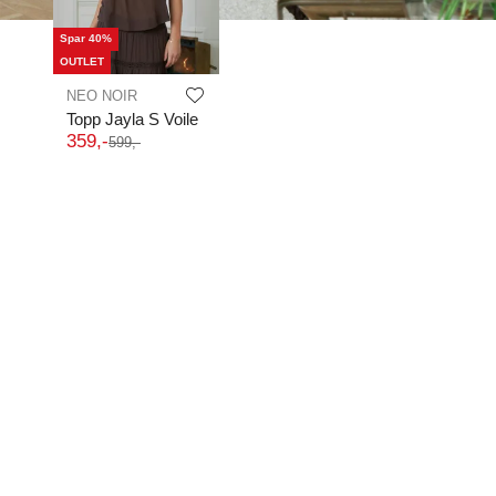
Spar 40%
OUTLET
NEO NOIR
Topp Jayla S Voile
359
,-
599
,-