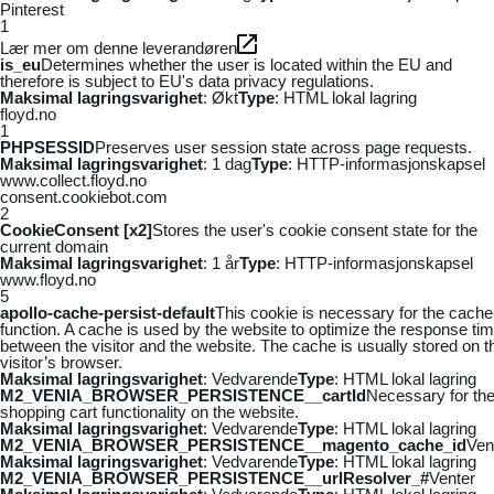
Pinterest
1
Lær mer om denne leverandøren
is_eu
Determines whether the user is located within the EU and
therefore is subject to EU's data privacy regulations.
Maksimal lagringsvarighet
: Økt
Type
: HTML lokal lagring
floyd.no
1
PHPSESSID
Preserves user session state across page requests.
Maksimal lagringsvarighet
: 1 dag
Type
: HTTP-informasjonskapsel
www.collect.floyd.no
consent.cookiebot.com
2
CookieConsent [x2]
Stores the user's cookie consent state for the
current domain
Maksimal lagringsvarighet
: 1 år
Type
: HTTP-informasjonskapsel
www.floyd.no
5
apollo-cache-persist-default
This cookie is necessary for the cache
function. A cache is used by the website to optimize the response ti
between the visitor and the website. The cache is usually stored on t
visitor’s browser.
Maksimal lagringsvarighet
: Vedvarende
Type
: HTML lokal lagring
M2_VENIA_BROWSER_PERSISTENCE__cartId
Necessary for th
shopping cart functionality on the website.
Maksimal lagringsvarighet
: Vedvarende
Type
: HTML lokal lagring
M2_VENIA_BROWSER_PERSISTENCE__magento_cache_id
Ven
Maksimal lagringsvarighet
: Vedvarende
Type
: HTML lokal lagring
M2_VENIA_BROWSER_PERSISTENCE__urlResolver_#
Venter