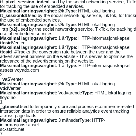
tt_pixel_session_index
Used by the social networking service, TikTo
for tracking the use of embedded services.
Maksimal lagringsvarighet
: Økt
Type
: HTML lokal lagring
tt_sessionId
Used by the social networking service, TikTok, for track
the use of embedded services.
Maksimal lagringsvarighet
: Økt
Type
: HTML lokal lagring
_ttp [x2]
Used by the social networking service, TikTok, for tracking t
use of embedded services.
Maksimal lagringsvarighet
: 1 år
Type
: HTTP-informasjonskapsel
ttcsid
Venter
Maksimal lagringsvarighet
: 1 år
Type
: HTTP-informasjonskapsel
ttcsid_#
Tracks the conversion rate between the user and the
advertisement banners on the website - This serves to optimise the
relevance of the advertisements on the website.
Maksimal lagringsvarighet
: 1 år
Type
: HTTP-informasjonskapsel
assets.voyado.com
2
_vaS
Venter
Maksimal lagringsvarighet
: Økt
Type
: HTML lokal lagring
vtid
Venter
Maksimal lagringsvarighet
: Vedvarende
Type
: HTML lokal lagring
floyd.no
1
_gtmeec
Used to temporarily store and process ecommerce-related
interaction data in order to ensure reliable analytics event tracking
across page loads.
Maksimal lagringsvarighet
: 3 måneder
Type
: HTTP-
informasjonskapsel
sc-static.net
7