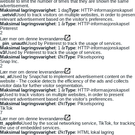
website to limit the number of times that they are shown the same
advertisement.
Maksimal lagringsvarighet
: 1 dag
Type
: HTTP-informasjonskapsel
_uetvid
Used to track visitors on multiple websites, in order to presen
relevant advertisement based on the visitor's preferences.
Maksimal lagringsvarighet
: 1 år
Type
: HTTP-informasjonskapsel
Pinterest
2
Lær mer om denne leverandøren
_pin_unauth
Used by Pinterest to track the usage of services.
Maksimal lagringsvarighet
: 1 år
Type
: HTTP-informasjonskapsel
v3/
Used by Pinterest to track the usage of services.
Maksimal lagringsvarighet
: Økt
Type
: Pikselsporing
Snap Inc.
2
Lær mer om denne leverandøren
sc_at
Used by Snapchat to implement advertisement content on the
website - The cookie detects the efficiency of the ads and collects
visitor data for further visitor segmentation.
Maksimal lagringsvarighet
: 1 år
Type
: HTTP-informasjonskapsel
p
Used to track visitors on multiple websites, in order to present
relevant advertisement based on the visitor's preferences.
Maksimal lagringsvarighet
: Økt
Type
: Pikselsporing
TikTok
7
Lær mer om denne leverandøren
tt_appInfo
Used by the social networking service, TikTok, for trackin
the use of embedded services.
Maksimal lagringsvarighet
: Økt
Type
: HTML lokal lagring