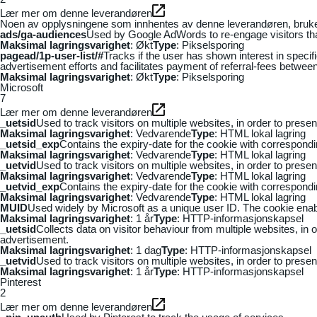
Lær mer om denne leverandøren
Noen av opplysningene som innhentes av denne leverandøren, brukes t
ads/ga-audiences
Used by Google AdWords to re-engage visitors that
Maksimal lagringsvarighet
: Økt
Type
: Pikselsporing
pagead/1p-user-list/#
Tracks if the user has shown interest in speci
advertisement efforts and facilitates payment of referral-fees betwee
Maksimal lagringsvarighet
: Økt
Type
: Pikselsporing
Microsoft
7
Lær mer om denne leverandøren
_uetsid
Used to track visitors on multiple websites, in order to prese
Maksimal lagringsvarighet
: Vedvarende
Type
: HTML lokal lagring
_uetsid_exp
Contains the expiry-date for the cookie with correspond
Maksimal lagringsvarighet
: Vedvarende
Type
: HTML lokal lagring
_uetvid
Used to track visitors on multiple websites, in order to prese
Maksimal lagringsvarighet
: Vedvarende
Type
: HTML lokal lagring
_uetvid_exp
Contains the expiry-date for the cookie with correspond
Maksimal lagringsvarighet
: Vedvarende
Type
: HTML lokal lagring
MUID
Used widely by Microsoft as a unique user ID. The cookie ena
Maksimal lagringsvarighet
: 1 år
Type
: HTTP-informasjonskapsel
_uetsid
Collects data on visitor behaviour from multiple websites, in
advertisement.
Maksimal lagringsvarighet
: 1 dag
Type
: HTTP-informasjonskapsel
_uetvid
Used to track visitors on multiple websites, in order to prese
Maksimal lagringsvarighet
: 1 år
Type
: HTTP-informasjonskapsel
Pinterest
2
Lær mer om denne leverandøren