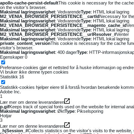
apollo-cache-persist-default
This cookie is necessary for the cache
on the visitor’s browser.
Maksimal lagringsvarighet
: Vedvarende
Type
: HTML lokal lagring
M2_VENIA_BROWSER_PERSISTENCE__cartId
Necessary for the 
Maksimal lagringsvarighet
: Vedvarende
Type
: HTML lokal lagring
M2_VENIA_BROWSER_PERSISTENCE__magento_cache_id
Ven
Maksimal lagringsvarighet
: Vedvarende
Type
: HTML lokal lagring
M2_VENIA_BROWSER_PERSISTENCE__urlResolver_#
Venter
Maksimal lagringsvarighet
: Vedvarende
Type
: HTML lokal lagring
private_content_version
This cookie is necessary for the cache fun
visitor’s browser.
Maksimal lagringsvarighet
: 400 dager
Type
: HTTP-informasjonskap
Egenskaper
0
Preferanse-cookies gjør et nettsted for å huske informasjon og endrer 
Vi bruker ikke denne typen cookies
Statistikk
16
Statistikk-cookies hjelper eiere til å forstå hvordan besøkende kom
Adobe Inc.
1
Lær mer om denne leverandøren
p.gif
Keeps track of special fonts used on the website for internal anal
Maksimal lagringsvarighet
: Økt
Type
: Pikselsporing
Hotjar
3
Lær mer om denne leverandøren
_hjSession_#
Collects statistics on the visitor's visits to the webs