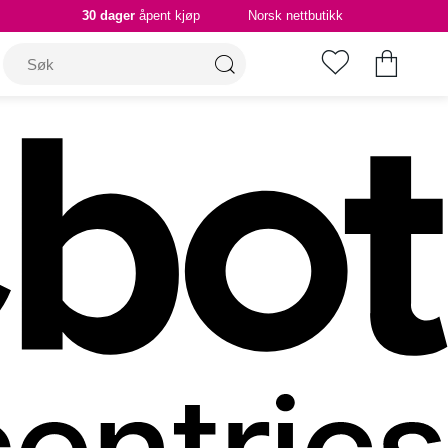
30 dager
åpent kjøp
Norsk nettbutikk