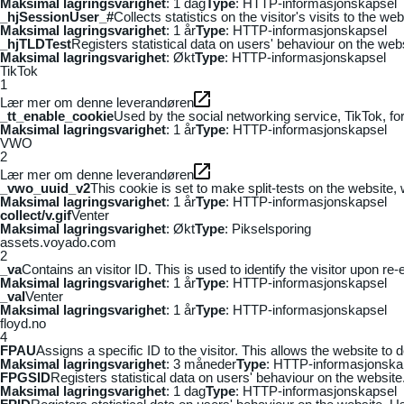
Maksimal lagringsvarighet
: 1 dag
Type
: HTTP-informasjonskapsel
_hjSessionUser_#
Collects statistics on the visitor's visits to the
Maksimal lagringsvarighet
: 1 år
Type
: HTTP-informasjonskapsel
_hjTLDTest
Registers statistical data on users' behaviour on the webs
Maksimal lagringsvarighet
: Økt
Type
: HTTP-informasjonskapsel
TikTok
1
Lær mer om denne leverandøren
_tt_enable_cookie
Used by the social networking service, TikTok, fo
Maksimal lagringsvarighet
: 1 år
Type
: HTTP-informasjonskapsel
VWO
2
Lær mer om denne leverandøren
_vwo_uuid_v2
This cookie is set to make split-tests on the website,
Maksimal lagringsvarighet
: 1 år
Type
: HTTP-informasjonskapsel
collect/v.gif
Venter
Maksimal lagringsvarighet
: Økt
Type
: Pikselsporing
assets.voyado.com
2
_va
Contains an visitor ID. This is used to identify the visitor upon re-
Maksimal lagringsvarighet
: 1 år
Type
: HTTP-informasjonskapsel
_vaI
Venter
Maksimal lagringsvarighet
: 1 år
Type
: HTTP-informasjonskapsel
floyd.no
4
FPAU
Assigns a specific ID to the visitor. This allows the website to 
Maksimal lagringsvarighet
: 3 måneder
Type
: HTTP-informasjonska
FPGSID
Registers statistical data on users' behaviour on the website.
Maksimal lagringsvarighet
: 1 dag
Type
: HTTP-informasjonskapsel