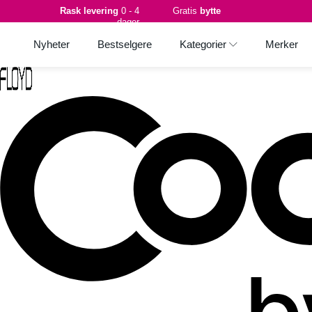
Rask levering
0 - 4
Gratis
bytte
dager
Nyheter
Bestselgere
Kategorier
Merker