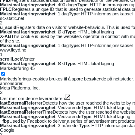
FPID
Registers statistical data on users' behaviour on the website. Us
Maksimal lagringsvarighet
: 400 dager
Type
: HTTP-informasjonskap
FPLC
Registers a unique ID that is used to generate statistical data 
Maksimal lagringsvarighet
: 1 dag
Type
: HTTP-informasjonskapsel
sc-static.net
2
u_scsid
Registers data on visitors' website-behaviour. This is used fo
Maksimal lagringsvarighet
: Økt
Type
: HTML lokal lagring
X-AB
This cookie is used by the website’s operator in context with mul
of the site.
Maksimal lagringsvarighet
: 1 dag
Type
: HTTP-informasjonskapsel
www.floyd.no
1
scrollLock
Venter
Maksimal lagringsvarighet
: Økt
Type
: HTML lokal lagring
Markedsføring
45
Markedsførings-cookies brukes til å spore besøkende på nettsteder. 
annonsører.
Meta Platforms, Inc.
3
Lær mer om denne leverandøren
lastExternalReferrer
Detects how the user reached the website by re
Maksimal lagringsvarighet
: Vedvarende
Type
: HTML lokal lagring
lastExternalReferrerTime
Detects how the user reached the website 
Maksimal lagringsvarighet
: Vedvarende
Type
: HTML lokal lagring
_fbp
Used by Facebook to deliver a series of advertisement products s
Maksimal lagringsvarighet
: 3 måneder
Type
: HTTP-informasjonska
Google
2