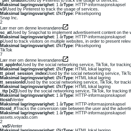
_pin_unauth
Used by Pinterest to track the usage of services.
Maksimal lagringsvarighet
: 1 år
Type
: HTTP-informasjonskapsel
v3/
Used by Pinterest to track the usage of services.
Maksimal lagringsvarighet
: Økt
Type
: Pikselsporing
Snap Inc.
2
Lær mer om denne leverandøren
sc_at
Used by Snapchat to implement advertisement content on the webs
Maksimal lagringsvarighet
: 1 år
Type
: HTTP-informasjonskapsel
p
Used to track visitors on multiple websites, in order to present rele
Maksimal lagringsvarighet
: Økt
Type
: Pikselsporing
TikTok
7
Lær mer om denne leverandøren
tt_appInfo
Used by the social networking service, TikTok, for tracki
Maksimal lagringsvarighet
: Økt
Type
: HTML lokal lagring
tt_pixel_session_index
Used by the social networking service, TikTo
Maksimal lagringsvarighet
: Økt
Type
: HTML lokal lagring
tt_sessionId
Used by the social networking service, TikTok, for trac
Maksimal lagringsvarighet
: Økt
Type
: HTML lokal lagring
_ttp [x2]
Used by the social networking service, TikTok, for tracking
Maksimal lagringsvarighet
: 1 år
Type
: HTTP-informasjonskapsel
ttcsid
Venter
Maksimal lagringsvarighet
: 1 år
Type
: HTTP-informasjonskapsel
ttcsid_#
Tracks the conversion rate between the user and the adverti
Maksimal lagringsvarighet
: 1 år
Type
: HTTP-informasjonskapsel
assets.voyado.com
2
_vaS
Venter
Maksimal lagringsvarighet
: Økt
Type
: HTML lokal lagring