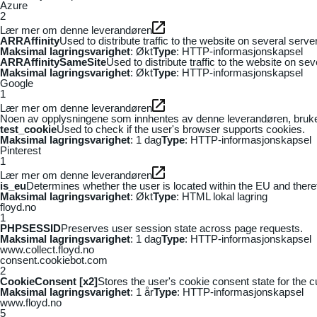
Azure
2
Lær mer om denne leverandøren
ARRAffinity
Used to distribute traffic to the website on several serv
Maksimal lagringsvarighet
: Økt
Type
: HTTP-informasjonskapsel
ARRAffinitySameSite
Used to distribute traffic to the website on se
Maksimal lagringsvarighet
: Økt
Type
: HTTP-informasjonskapsel
Google
1
Lær mer om denne leverandøren
Noen av opplysningene som innhentes av denne leverandøren, brukes t
test_cookie
Used to check if the user's browser supports cookies.
Maksimal lagringsvarighet
: 1 dag
Type
: HTTP-informasjonskapsel
Pinterest
1
Lær mer om denne leverandøren
is_eu
Determines whether the user is located within the EU and theref
Maksimal lagringsvarighet
: Økt
Type
: HTML lokal lagring
floyd.no
1
PHPSESSID
Preserves user session state across page requests.
Maksimal lagringsvarighet
: 1 dag
Type
: HTTP-informasjonskapsel
www.collect.floyd.no
consent.cookiebot.com
2
CookieConsent [x2]
Stores the user's cookie consent state for the 
Maksimal lagringsvarighet
: 1 år
Type
: HTTP-informasjonskapsel
www.floyd.no
5