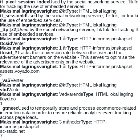
tt_pixel_session_index
Used by the social networking service, TikTo
for tracking the use of embedded services.
Maksimal lagringsvarighet
: Økt
Type
: HTML lokal lagring
tt_sessionId
Used by the social networking service, TikTok, for track
the use of embedded services.
Maksimal lagringsvarighet
: Økt
Type
: HTML lokal lagring
_ttp [x2]
Used by the social networking service, TikTok, for tracking t
use of embedded services.
Maksimal lagringsvarighet
: 1 år
Type
: HTTP-informasjonskapsel
ttcsid
Venter
Maksimal lagringsvarighet
: 1 år
Type
: HTTP-informasjonskapsel
ttcsid_#
Tracks the conversion rate between the user and the
advertisement banners on the website - This serves to optimise the
relevance of the advertisements on the website.
Maksimal lagringsvarighet
: 1 år
Type
: HTTP-informasjonskapsel
assets.voyado.com
2
_vaS
Venter
Maksimal lagringsvarighet
: Økt
Type
: HTML lokal lagring
vtid
Venter
Maksimal lagringsvarighet
: Vedvarende
Type
: HTML lokal lagring
floyd.no
1
_gtmeec
Used to temporarily store and process ecommerce-related
interaction data in order to ensure reliable analytics event tracking
across page loads.
Maksimal lagringsvarighet
: 3 måneder
Type
: HTTP-
informasjonskapsel
sc-static.net
7