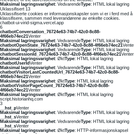
Maksimal lagringsvarighet
: Vedvarende
Type
: HTML lokal lagring
Uklassifisert
13
Uklassifiserte cookies er informasjonskapsler som vi er i ferd med å
klassifisere, sammen med leverandørene av enkelte cookies.
chatbot-ui-virid-sigma.vercel.app
6
chatbotConversation_76724e63-74b7-42c0-8c88-
4f66eb74ec21
Venter
Maksimal lagringsvarighet
: Vedvarende
Type
: HTML lokal lagring
chatbotOpenState_76724e63-74b7-42c0-8c88-4f66eb74ec21
Vente
Maksimal lagringsvarighet
: Vedvarende
Type
: HTML lokal lagring
chatbotSessionId_76724e63-74b7-42c0-8c88-4f66eb74ec21
Venter
Maksimal lagringsvarighet
: Økt
Type
: HTML lokal lagring
chatbotUserId
Venter
Maksimal lagringsvarighet
: Vedvarende
Type
: HTML lokal lagring
chatbotVisitorLastCountedUrl_76724e63-74b7-42c0-8c88-
4f66eb74ec21
Venter
Maksimal lagringsvarighet
: Økt
Type
: HTML lokal lagring
chatbotVisitorPageCount_76724e63-74b7-42c0-8c88-
4f66eb74ec21
Venter
Maksimal lagringsvarighet
: Økt
Type
: HTML lokal lagring
script.historianhq.com
3
__hst_p
Venter
Maksimal lagringsvarighet
: Vedvarende
Type
: HTML lokal lagring
__hst_s
Venter
Maksimal lagringsvarighet
: Vedvarende
Type
: HTML lokal lagring
__hst_s
Venter
Maksimal lagringsvarighet
: Økt
Type
: HTTP-informasjonskapsel