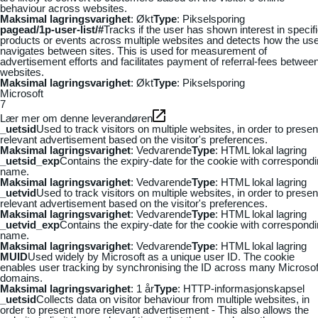
behaviour across websites.
Maksimal lagringsvarighet
: Økt
Type
: Pikselsporing
pagead/1p-user-list/#
Tracks if the user has shown interest in specif
products or events across multiple websites and detects how the us
navigates between sites. This is used for measurement of
advertisement efforts and facilitates payment of referral-fees betwee
websites.
Maksimal lagringsvarighet
: Økt
Type
: Pikselsporing
Microsoft
7
Lær mer om denne leverandøren
_uetsid
Used to track visitors on multiple websites, in order to presen
relevant advertisement based on the visitor's preferences.
Maksimal lagringsvarighet
: Vedvarende
Type
: HTML lokal lagring
_uetsid_exp
Contains the expiry-date for the cookie with correspond
name.
Maksimal lagringsvarighet
: Vedvarende
Type
: HTML lokal lagring
_uetvid
Used to track visitors on multiple websites, in order to presen
relevant advertisement based on the visitor's preferences.
Maksimal lagringsvarighet
: Vedvarende
Type
: HTML lokal lagring
_uetvid_exp
Contains the expiry-date for the cookie with correspond
name.
Maksimal lagringsvarighet
: Vedvarende
Type
: HTML lokal lagring
MUID
Used widely by Microsoft as a unique user ID. The cookie
enables user tracking by synchronising the ID across many Microsof
domains.
Maksimal lagringsvarighet
: 1 år
Type
: HTTP-informasjonskapsel
_uetsid
Collects data on visitor behaviour from multiple websites, in
order to present more relevant advertisement - This also allows the