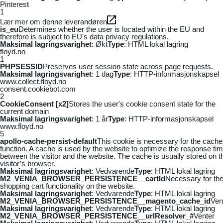
Pinterest
1
Lær mer om denne leverandøren
is_eu
Determines whether the user is located within the EU and
therefore is subject to EU's data privacy regulations.
Maksimal lagringsvarighet
: Økt
Type
: HTML lokal lagring
floyd.no
1
PHPSESSID
Preserves user session state across page requests.
Maksimal lagringsvarighet
: 1 dag
Type
: HTTP-informasjonskapsel
www.collect.floyd.no
consent.cookiebot.com
2
CookieConsent [x2]
Stores the user's cookie consent state for the
current domain
Maksimal lagringsvarighet
: 1 år
Type
: HTTP-informasjonskapsel
www.floyd.no
5
apollo-cache-persist-default
This cookie is necessary for the cache
function. A cache is used by the website to optimize the response ti
between the visitor and the website. The cache is usually stored on t
visitor’s browser.
Maksimal lagringsvarighet
: Vedvarende
Type
: HTML lokal lagring
M2_VENIA_BROWSER_PERSISTENCE__cartId
Necessary for th
shopping cart functionality on the website.
Maksimal lagringsvarighet
: Vedvarende
Type
: HTML lokal lagring
M2_VENIA_BROWSER_PERSISTENCE__magento_cache_id
Ven
Maksimal lagringsvarighet
: Vedvarende
Type
: HTML lokal lagring
M2_VENIA_BROWSER_PERSISTENCE__urlResolver_#
Venter