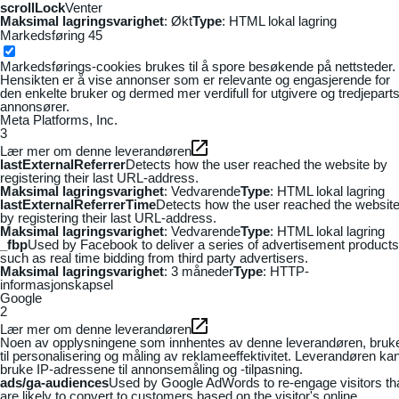
scrollLock
Venter
Maksimal lagringsvarighet
: Økt
Type
: HTML lokal lagring
Markedsføring
45
Markedsførings-cookies brukes til å spore besøkende på nettsteder.
Hensikten er å vise annonser som er relevante og engasjerende for
den enkelte bruker og dermed mer verdifull for utgivere og tredjepart
annonsører.
Meta Platforms, Inc.
3
Lær mer om denne leverandøren
lastExternalReferrer
Detects how the user reached the website by
registering their last URL-address.
Maksimal lagringsvarighet
: Vedvarende
Type
: HTML lokal lagring
lastExternalReferrerTime
Detects how the user reached the websit
by registering their last URL-address.
Maksimal lagringsvarighet
: Vedvarende
Type
: HTML lokal lagring
_fbp
Used by Facebook to deliver a series of advertisement products
such as real time bidding from third party advertisers.
Maksimal lagringsvarighet
: 3 måneder
Type
: HTTP-
informasjonskapsel
Google
2
Lær mer om denne leverandøren
Noen av opplysningene som innhentes av denne leverandøren, bruk
til personalisering og måling av reklameeffektivitet. Leverandøren ka
bruke IP-adressene til annonsemåling og -tilpasning.
ads/ga-audiences
Used by Google AdWords to re-engage visitors th
are likely to convert to customers based on the visitor's online