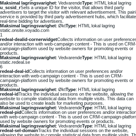
Maksimal lagringsvarighet
: Vedvarende
Type
: HTML lokal lagring
u_scsid_r
Sets a unique ID for the visitor, that allows third party
advertisers to target the visitor with relevant advertisement. This pair
service is provided by third party advertisement hubs, which facilitat
real-time bidding for advertisers.
Maksimal lagringsvarighet
: Økt
Type
: HTML lokal lagring
static.onsite.voyado.com
1
redeal-dealid-cornerwidget
Collects information on user preference
and/or interaction with web-campaign content - This is used on CRM
campaign-platform used by website owners for promoting events or
products.
Maksimal lagringsvarighet
: Vedvarende
Type
: HTML lokal lagring
static.redeal.se
6
redeal-deal-id
Collects information on user preferences and/or
interaction with web-campaign content - This is used on CRM-
campaign-platform used by website owners for promoting events or
products.
Maksimal lagringsvarighet
: Økt
Type
: HTML lokal lagring
redeal-id
Tracks the individual sessions on the website, allowing the
website to compile statistical data from multiple visits. This data can
also be used to create leads for marketing purposes.
Maksimal lagringsvarighet
: Vedvarende
Type
: HTML lokal lagring
redeal-pid
Collects information on user preferences and/or interactio
with web-campaign content - This is used on CRM-campaign-platfo
used by website owners for promoting events or products.
Maksimal lagringsvarighet
: Vedvarende
Type
: HTML lokal lagring
redeal-sel-domain
Tracks the individual sessions on the website,
allowing the website to compile statistical data from multiple visits. Th