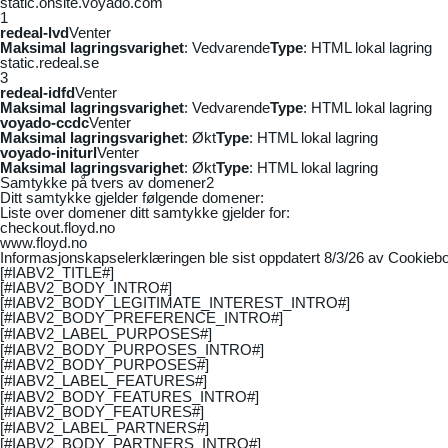
static.onsite.voyado.com
1
redeal-lvd
Venter
Maksimal lagringsvarighet
: Vedvarende
Type
: HTML lokal lagring
static.redeal.se
3
redeal-idfd
Venter
Maksimal lagringsvarighet
: Vedvarende
Type
: HTML lokal lagring
voyado-ccdc
Venter
Maksimal lagringsvarighet
: Økt
Type
: HTML lokal lagring
voyado-initurl
Venter
Maksimal lagringsvarighet
: Økt
Type
: HTML lokal lagring
Samtykke på tvers av domener
2
Ditt samtykke gjelder følgende domener:
Liste over domener ditt samtykke gjelder for:
checkout.floyd.no
www.floyd.no
Informasjonskapselerklæringen ble sist oppdatert 8/3/26 av
Cookiebo
[#IABV2_TITLE#]
[#IABV2_BODY_INTRO#]
[#IABV2_BODY_LEGITIMATE_INTEREST_INTRO#]
[#IABV2_BODY_PREFERENCE_INTRO#]
[#IABV2_LABEL_PURPOSES#]
[#IABV2_BODY_PURPOSES_INTRO#]
[#IABV2_BODY_PURPOSES#]
[#IABV2_LABEL_FEATURES#]
[#IABV2_BODY_FEATURES_INTRO#]
[#IABV2_BODY_FEATURES#]
[#IABV2_LABEL_PARTNERS#]
[#IABV2_BODY_PARTNERS_INTRO#]