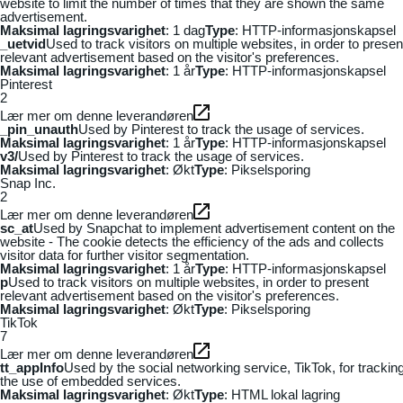
website to limit the number of times that they are shown the same
advertisement.
Maksimal lagringsvarighet
: 1 dag
Type
: HTTP-informasjonskapsel
_uetvid
Used to track visitors on multiple websites, in order to presen
relevant advertisement based on the visitor's preferences.
Maksimal lagringsvarighet
: 1 år
Type
: HTTP-informasjonskapsel
Pinterest
2
Lær mer om denne leverandøren
_pin_unauth
Used by Pinterest to track the usage of services.
Maksimal lagringsvarighet
: 1 år
Type
: HTTP-informasjonskapsel
v3/
Used by Pinterest to track the usage of services.
Maksimal lagringsvarighet
: Økt
Type
: Pikselsporing
Snap Inc.
2
Lær mer om denne leverandøren
sc_at
Used by Snapchat to implement advertisement content on the
website - The cookie detects the efficiency of the ads and collects
visitor data for further visitor segmentation.
Maksimal lagringsvarighet
: 1 år
Type
: HTTP-informasjonskapsel
p
Used to track visitors on multiple websites, in order to present
relevant advertisement based on the visitor's preferences.
Maksimal lagringsvarighet
: Økt
Type
: Pikselsporing
TikTok
7
Lær mer om denne leverandøren
tt_appInfo
Used by the social networking service, TikTok, for trackin
the use of embedded services.
Maksimal lagringsvarighet
: Økt
Type
: HTML lokal lagring