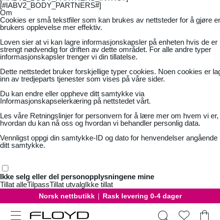
[#IABV2_BODY_PARTNERS#]
Om
Cookies er små tekstfiler som kan brukes av nettsteder for å gjøre e
brukers opplevelse mer effektiv.
Loven sier at vi kan lagre informasjonskapsler på enheten hvis de er
strengt nødvendig for driften av dette området. For alle andre typer
informasjonskapsler trenger vi din tillatelse.
Dette nettstedet bruker forskjellige typer cookies. Noen cookies er la
inn av tredjeparts tjenester som vises på våre sider.
Du kan endre eller oppheve ditt samtykke via
Informasjonskapselerkæring på nettstedet vårt.
Les våre
Retningslinjer for personvern
for å lære mer om hvem vi er,
hvordan du kan nå oss og hvordan vi behandler personlig data.
Vennligst oppgi din samtykke-ID og dato for henvendelser angående
ditt samtykke.
Ikke selg eller del personopplysningene mine
Tillat alle
Tilpass
Tillat utvalg
Ikke tillat
Norsk nettbutikk
|
Rask levering 0-4 dager