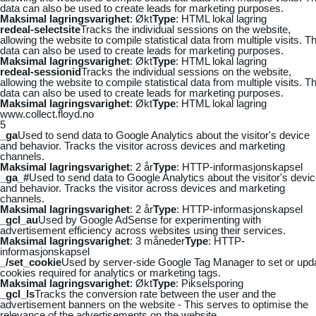
data can also be used to create leads for marketing purposes.
Maksimal lagringsvarighet
: Økt
Type
: HTML lokal lagring
redeal-selectsite
Tracks the individual sessions on the website,
allowing the website to compile statistical data from multiple visits. Th
data can also be used to create leads for marketing purposes.
Maksimal lagringsvarighet
: Økt
Type
: HTML lokal lagring
redeal-sessionid
Tracks the individual sessions on the website,
allowing the website to compile statistical data from multiple visits. Th
data can also be used to create leads for marketing purposes.
Maksimal lagringsvarighet
: Økt
Type
: HTML lokal lagring
www.collect.floyd.no
5
_ga
Used to send data to Google Analytics about the visitor's device
and behavior. Tracks the visitor across devices and marketing
channels.
Maksimal lagringsvarighet
: 2 år
Type
: HTTP-informasjonskapsel
_ga_#
Used to send data to Google Analytics about the visitor's devi
and behavior. Tracks the visitor across devices and marketing
channels.
Maksimal lagringsvarighet
: 2 år
Type
: HTTP-informasjonskapsel
_gcl_au
Used by Google AdSense for experimenting with
advertisement efficiency across websites using their services.
Maksimal lagringsvarighet
: 3 måneder
Type
: HTTP-
informasjonskapsel
_/set_cookie
Used by server-side Google Tag Manager to set or upd
cookies required for analytics or marketing tags.
Maksimal lagringsvarighet
: Økt
Type
: Pikselsporing
_gcl_ls
Tracks the conversion rate between the user and the
advertisement banners on the website - This serves to optimise the
relevance of the advertisements on the website.