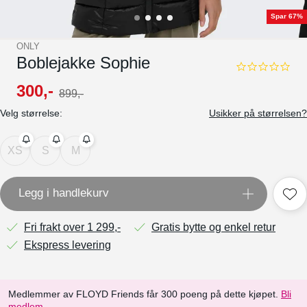
Spar 67%
ONLY
Boblejakke Sophie
0.0
star
300
,-
899
,-
rating
Velg størrelse:
Usikker på størrelsen?
XS
S
M
Legg i handlekurv
Fri frakt over 1 299,-
Gratis bytte og enkel retur
Ekspress levering
Medlemmer av FLOYD Friends får 300 poeng på dette kjøpet.
Bli
medlem