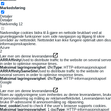
Markedsføring
Detaljer
Detaljer
Nødvendig
12
Nødvendige cookies bidra til å gjøre en nettside brukbart ved at
grunnleggende funksjoner som side navigasjon og tilgang til sikre
områder av nettstedet. Nettstedet kan ikke fungere optimalt uten dis
informasjonskapslene.
Azure
2
Lær mer om denne leverandøren
ARRAffinity
Used to distribute traffic to the website on several serve
in order to optimise response times.
Maksimal lagringsvarighet
: Økt
Type
: HTTP-informasjonskapsel
ARRAffinitySameSite
Used to distribute traffic to the website on
several servers in order to optimise response times.
Maksimal lagringsvarighet
: Økt
Type
: HTTP-informasjonskapsel
Google
1
Lær mer om denne leverandøren
Noen av opplysningene som innhentes av denne leverandøren, bruk
til personalisering og måling av reklameeffektivitet. Leverandøren ka
bruke IP-adressene til annonsemåling og -tilpasning.
test_cookie
Used to check if the user's browser supports cookies.
Maksimal lagringsvarighet
: 1 dag
Type
: HTTP-informasjonskapsel