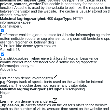
Maksimal lagringsvarighet
: Vedvarende
Type
: HTML lokal lagring
private_content_version
This cookie is necessary for the cache
function. A cache is used by the website to optimize the response ti
between the visitor and the website. The cache is usually stored on t
visitor’s browser.
Maksimal lagringsvarighet
: 400 dager
Type
: HTTP-
informasjonskapsel
Egenskaper
0
Preferanse-cookies gjør et nettsted for å huske informasjon og endre
måten nettsiden oppfører seg eller ser ut, ting som ditt foretrukne sp
eller den regionen du befinner deg i.
Vi bruker ikke denne typen cookies
Statistikk
16
Statistikk-cookies hjelper eiere til å forstå hvordan besøkende
kommuniserer med nettsteder ved å samle inn og rapportere
informasjon anonymt.
Adobe Inc.
1
Lær mer om denne leverandøren
p.gif
Keeps track of special fonts used on the website for internal
analysis. The cookie does not register any visitor data.
Maksimal lagringsvarighet
: Økt
Type
: Pikselsporing
Hotjar
3
Lær mer om denne leverandøren
_hjSession_#
Collects statistics on the visitor's visits to the website,
such as the number of visits, average time spent on the website and