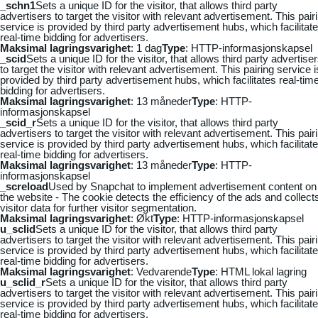
_schn1
Sets a unique ID for the visitor, that allows third party
advertisers to target the visitor with relevant advertisement. This pair
service is provided by third party advertisement hubs, which facilitat
real-time bidding for advertisers.
Maksimal lagringsvarighet
: 1 dag
Type
: HTTP-informasjonskapsel
_scid
Sets a unique ID for the visitor, that allows third party advertise
to target the visitor with relevant advertisement. This pairing service i
provided by third party advertisement hubs, which facilitates real-tim
bidding for advertisers.
Maksimal lagringsvarighet
: 13 måneder
Type
: HTTP-
informasjonskapsel
_scid_r
Sets a unique ID for the visitor, that allows third party
advertisers to target the visitor with relevant advertisement. This pair
service is provided by third party advertisement hubs, which facilitat
real-time bidding for advertisers.
Maksimal lagringsvarighet
: 13 måneder
Type
: HTTP-
informasjonskapsel
_screload
Used by Snapchat to implement advertisement content on
the website - The cookie detects the efficiency of the ads and collect
visitor data for further visitor segmentation.
Maksimal lagringsvarighet
: Økt
Type
: HTTP-informasjonskapsel
u_sclid
Sets a unique ID for the visitor, that allows third party
advertisers to target the visitor with relevant advertisement. This pair
service is provided by third party advertisement hubs, which facilitat
real-time bidding for advertisers.
Maksimal lagringsvarighet
: Vedvarende
Type
: HTML lokal lagring
u_sclid_r
Sets a unique ID for the visitor, that allows third party
advertisers to target the visitor with relevant advertisement. This pair
service is provided by third party advertisement hubs, which facilitat
real-time bidding for advertisers.