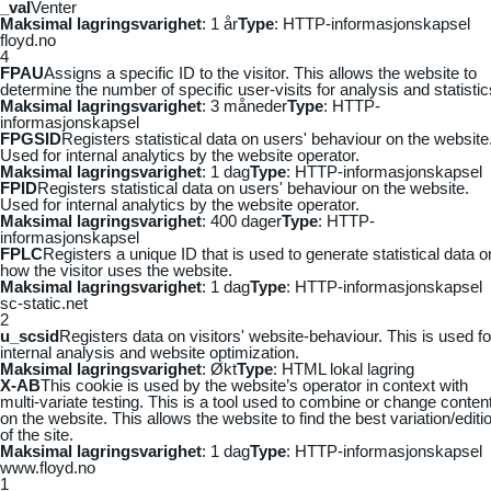
_vaI
Venter
Maksimal lagringsvarighet
: 1 år
Type
: HTTP-informasjonskapsel
floyd.no
4
FPAU
Assigns a specific ID to the visitor. This allows the website to
determine the number of specific user-visits for analysis and statistic
Maksimal lagringsvarighet
: 3 måneder
Type
: HTTP-
informasjonskapsel
FPGSID
Registers statistical data on users' behaviour on the website
Used for internal analytics by the website operator.
Maksimal lagringsvarighet
: 1 dag
Type
: HTTP-informasjonskapsel
FPID
Registers statistical data on users' behaviour on the website.
Used for internal analytics by the website operator.
Maksimal lagringsvarighet
: 400 dager
Type
: HTTP-
informasjonskapsel
FPLC
Registers a unique ID that is used to generate statistical data o
how the visitor uses the website.
Maksimal lagringsvarighet
: 1 dag
Type
: HTTP-informasjonskapsel
sc-static.net
2
u_scsid
Registers data on visitors' website-behaviour. This is used fo
internal analysis and website optimization.
Maksimal lagringsvarighet
: Økt
Type
: HTML lokal lagring
X-AB
This cookie is used by the website’s operator in context with
multi-variate testing. This is a tool used to combine or change conten
on the website. This allows the website to find the best variation/editi
of the site.
Maksimal lagringsvarighet
: 1 dag
Type
: HTTP-informasjonskapsel
www.floyd.no
1