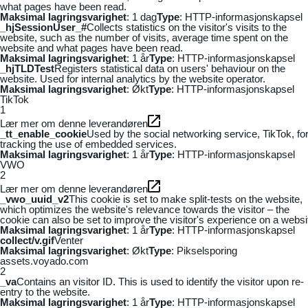
what pages have been read.
Maksimal lagringsvarighet
: 1 dag
Type
: HTTP-informasjonskapsel
_hjSessionUser_#
Collects statistics on the visitor's visits to the
website, such as the number of visits, average time spent on the
website and what pages have been read.
Maksimal lagringsvarighet
: 1 år
Type
: HTTP-informasjonskapsel
_hjTLDTest
Registers statistical data on users' behaviour on the
website. Used for internal analytics by the website operator.
Maksimal lagringsvarighet
: Økt
Type
: HTTP-informasjonskapsel
TikTok
1
Lær mer om denne leverandøren
_tt_enable_cookie
Used by the social networking service, TikTok, fo
tracking the use of embedded services.
Maksimal lagringsvarighet
: 1 år
Type
: HTTP-informasjonskapsel
VWO
2
Lær mer om denne leverandøren
_vwo_uuid_v2
This cookie is set to make split-tests on the website,
which optimizes the website's relevance towards the visitor – the
cookie can also be set to improve the visitor's experience on a websi
Maksimal lagringsvarighet
: 1 år
Type
: HTTP-informasjonskapsel
collect/v.gif
Venter
Maksimal lagringsvarighet
: Økt
Type
: Pikselsporing
assets.voyado.com
2
_va
Contains an visitor ID. This is used to identify the visitor upon re-
entry to the website.
Maksimal lagringsvarighet
: 1 år
Type
: HTTP-informasjonskapsel