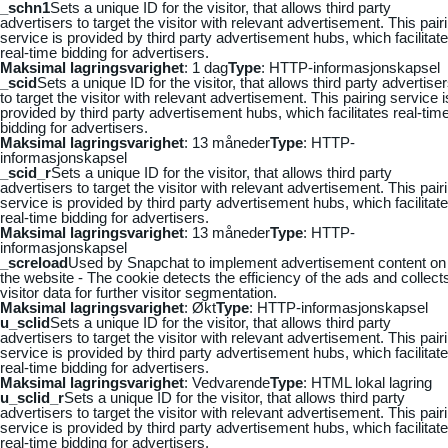
_schn1
Sets a unique ID for the visitor, that allows third party
advertisers to target the visitor with relevant advertisement. This pair
service is provided by third party advertisement hubs, which facilitat
real-time bidding for advertisers.
Maksimal lagringsvarighet
: 1 dag
Type
: HTTP-informasjonskapsel
_scid
Sets a unique ID for the visitor, that allows third party advertise
to target the visitor with relevant advertisement. This pairing service i
provided by third party advertisement hubs, which facilitates real-tim
bidding for advertisers.
Maksimal lagringsvarighet
: 13 måneder
Type
: HTTP-
informasjonskapsel
_scid_r
Sets a unique ID for the visitor, that allows third party
advertisers to target the visitor with relevant advertisement. This pair
service is provided by third party advertisement hubs, which facilitat
real-time bidding for advertisers.
Maksimal lagringsvarighet
: 13 måneder
Type
: HTTP-
informasjonskapsel
_screload
Used by Snapchat to implement advertisement content on
the website - The cookie detects the efficiency of the ads and collect
visitor data for further visitor segmentation.
Maksimal lagringsvarighet
: Økt
Type
: HTTP-informasjonskapsel
u_sclid
Sets a unique ID for the visitor, that allows third party
advertisers to target the visitor with relevant advertisement. This pair
service is provided by third party advertisement hubs, which facilitat
real-time bidding for advertisers.
Maksimal lagringsvarighet
: Vedvarende
Type
: HTML lokal lagring
u_sclid_r
Sets a unique ID for the visitor, that allows third party
advertisers to target the visitor with relevant advertisement. This pair
service is provided by third party advertisement hubs, which facilitat
real-time bidding for advertisers.