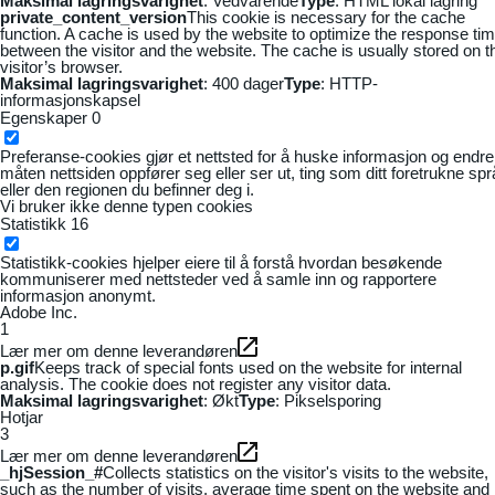
Maksimal lagringsvarighet
: Vedvarende
Type
: HTML lokal lagring
private_content_version
This cookie is necessary for the cache
function. A cache is used by the website to optimize the response ti
between the visitor and the website. The cache is usually stored on t
visitor’s browser.
Maksimal lagringsvarighet
: 400 dager
Type
: HTTP-
informasjonskapsel
Egenskaper
0
Preferanse-cookies gjør et nettsted for å huske informasjon og endre
måten nettsiden oppfører seg eller ser ut, ting som ditt foretrukne sp
eller den regionen du befinner deg i.
Vi bruker ikke denne typen cookies
Statistikk
16
Statistikk-cookies hjelper eiere til å forstå hvordan besøkende
kommuniserer med nettsteder ved å samle inn og rapportere
informasjon anonymt.
Adobe Inc.
1
Lær mer om denne leverandøren
p.gif
Keeps track of special fonts used on the website for internal
analysis. The cookie does not register any visitor data.
Maksimal lagringsvarighet
: Økt
Type
: Pikselsporing
Hotjar
3
Lær mer om denne leverandøren
_hjSession_#
Collects statistics on the visitor's visits to the website,
such as the number of visits, average time spent on the website and