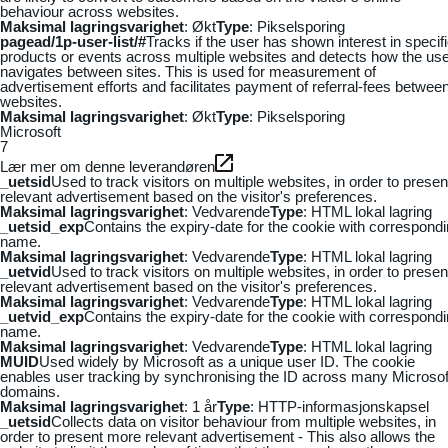
behaviour across websites.
Maksimal lagringsvarighet
: Økt
Type
: Pikselsporing
pagead/1p-user-list/#
Tracks if the user has shown interest in specif
products or events across multiple websites and detects how the us
navigates between sites. This is used for measurement of
advertisement efforts and facilitates payment of referral-fees betwee
websites.
Maksimal lagringsvarighet
: Økt
Type
: Pikselsporing
Microsoft
7
Lær mer om denne leverandøren
_uetsid
Used to track visitors on multiple websites, in order to presen
relevant advertisement based on the visitor's preferences.
Maksimal lagringsvarighet
: Vedvarende
Type
: HTML lokal lagring
_uetsid_exp
Contains the expiry-date for the cookie with correspond
name.
Maksimal lagringsvarighet
: Vedvarende
Type
: HTML lokal lagring
_uetvid
Used to track visitors on multiple websites, in order to presen
relevant advertisement based on the visitor's preferences.
Maksimal lagringsvarighet
: Vedvarende
Type
: HTML lokal lagring
_uetvid_exp
Contains the expiry-date for the cookie with correspond
name.
Maksimal lagringsvarighet
: Vedvarende
Type
: HTML lokal lagring
MUID
Used widely by Microsoft as a unique user ID. The cookie
enables user tracking by synchronising the ID across many Microsof
domains.
Maksimal lagringsvarighet
: 1 år
Type
: HTTP-informasjonskapsel
_uetsid
Collects data on visitor behaviour from multiple websites, in
order to present more relevant advertisement - This also allows the