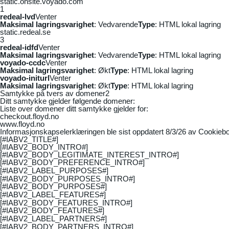
static.onsite.voyado.com
1
redeal-lvd
Venter
Maksimal lagringsvarighet
: Vedvarende
Type
: HTML lokal lagring
static.redeal.se
3
redeal-idfd
Venter
Maksimal lagringsvarighet
: Vedvarende
Type
: HTML lokal lagring
voyado-ccdc
Venter
Maksimal lagringsvarighet
: Økt
Type
: HTML lokal lagring
voyado-initurl
Venter
Maksimal lagringsvarighet
: Økt
Type
: HTML lokal lagring
Samtykke på tvers av domener
2
Ditt samtykke gjelder følgende domener:
Liste over domener ditt samtykke gjelder for:
checkout.floyd.no
www.floyd.no
Informasjonskapselerklæringen ble sist oppdatert 8/3/26 av
Cookiebo
[#IABV2_TITLE#]
[#IABV2_BODY_INTRO#]
[#IABV2_BODY_LEGITIMATE_INTEREST_INTRO#]
[#IABV2_BODY_PREFERENCE_INTRO#]
[#IABV2_LABEL_PURPOSES#]
[#IABV2_BODY_PURPOSES_INTRO#]
[#IABV2_BODY_PURPOSES#]
[#IABV2_LABEL_FEATURES#]
[#IABV2_BODY_FEATURES_INTRO#]
[#IABV2_BODY_FEATURES#]
[#IABV2_LABEL_PARTNERS#]
[#IABV2_BODY_PARTNERS_INTRO#]