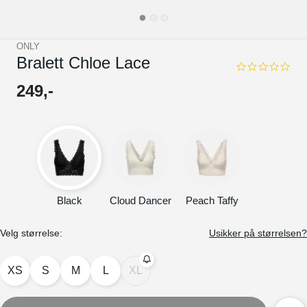
ONLY
Bralett Chloe Lace
0.0
star
249
,-
rating
Black
Cloud Dancer
Peach Taffy
Velg størrelse:
Usikker på størrelsen?
XS
S
M
L
XL