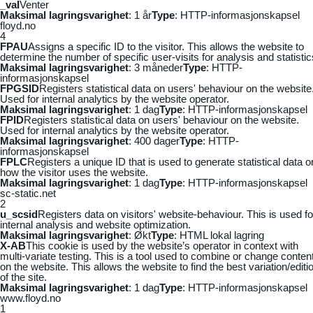
_vaI
Venter
Maksimal lagringsvarighet
: 1 år
Type
: HTTP-informasjonskapsel
floyd.no
4
FPAU
Assigns a specific ID to the visitor. This allows the website to
determine the number of specific user-visits for analysis and statistic
Maksimal lagringsvarighet
: 3 måneder
Type
: HTTP-
informasjonskapsel
FPGSID
Registers statistical data on users' behaviour on the website
Used for internal analytics by the website operator.
Maksimal lagringsvarighet
: 1 dag
Type
: HTTP-informasjonskapsel
FPID
Registers statistical data on users' behaviour on the website.
Used for internal analytics by the website operator.
Maksimal lagringsvarighet
: 400 dager
Type
: HTTP-
informasjonskapsel
FPLC
Registers a unique ID that is used to generate statistical data o
how the visitor uses the website.
Maksimal lagringsvarighet
: 1 dag
Type
: HTTP-informasjonskapsel
sc-static.net
2
u_scsid
Registers data on visitors' website-behaviour. This is used fo
internal analysis and website optimization.
Maksimal lagringsvarighet
: Økt
Type
: HTML lokal lagring
X-AB
This cookie is used by the website’s operator in context with
multi-variate testing. This is a tool used to combine or change conten
on the website. This allows the website to find the best variation/editi
of the site.
Maksimal lagringsvarighet
: 1 dag
Type
: HTTP-informasjonskapsel
www.floyd.no
1