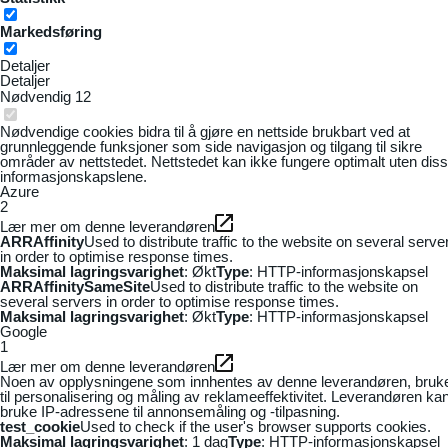
Markedsføring
Detaljer
Detaljer
Nødvendig
12
Nødvendige cookies bidra til å gjøre en nettside brukbart ved at
grunnleggende funksjoner som side navigasjon og tilgang til sikre
områder av nettstedet. Nettstedet kan ikke fungere optimalt uten dis
informasjonskapslene.
Azure
2
Lær mer om denne leverandøren
ARRAffinity
Used to distribute traffic to the website on several serve
in order to optimise response times.
Maksimal lagringsvarighet
: Økt
Type
: HTTP-informasjonskapsel
ARRAffinitySameSite
Used to distribute traffic to the website on
several servers in order to optimise response times.
Maksimal lagringsvarighet
: Økt
Type
: HTTP-informasjonskapsel
Google
1
Lær mer om denne leverandøren
Noen av opplysningene som innhentes av denne leverandøren, bruk
til personalisering og måling av reklameeffektivitet. Leverandøren ka
bruke IP-adressene til annonsemåling og -tilpasning.
test_cookie
Used to check if the user's browser supports cookies.
Maksimal lagringsvarighet
: 1 dag
Type
: HTTP-informasjonskapsel