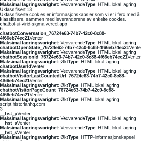
Maksimal lagringsvarighet
: Vedvarende
Type
: HTML lokal lagring
Uklassifisert
13
Uklassifiserte cookies er informasjonskapsler som vi er i ferd med å
klassifisere, sammen med leverandørene av enkelte cookies.
chatbot-ui-virid-sigma.vercel.app
6
chatbotConversation_76724e63-74b7-42c0-8c88-
4f66eb74ec21
Venter
Maksimal lagringsvarighet
: Vedvarende
Type
: HTML lokal lagring
chatbotOpenState_76724e63-74b7-42c0-8c88-4f66eb74ec21
Vente
Maksimal lagringsvarighet
: Vedvarende
Type
: HTML lokal lagring
chatbotSessionId_76724e63-74b7-42c0-8c88-4f66eb74ec21
Venter
Maksimal lagringsvarighet
: Økt
Type
: HTML lokal lagring
chatbotUserId
Venter
Maksimal lagringsvarighet
: Vedvarende
Type
: HTML lokal lagring
chatbotVisitorLastCountedUrl_76724e63-74b7-42c0-8c88-
4f66eb74ec21
Venter
Maksimal lagringsvarighet
: Økt
Type
: HTML lokal lagring
chatbotVisitorPageCount_76724e63-74b7-42c0-8c88-
4f66eb74ec21
Venter
Maksimal lagringsvarighet
: Økt
Type
: HTML lokal lagring
script.historianhq.com
3
__hst_p
Venter
Maksimal lagringsvarighet
: Vedvarende
Type
: HTML lokal lagring
__hst_s
Venter
Maksimal lagringsvarighet
: Vedvarende
Type
: HTML lokal lagring
__hst_s
Venter
Maksimal lagringsvarighet
: Økt
Type
: HTTP-informasjonskapsel