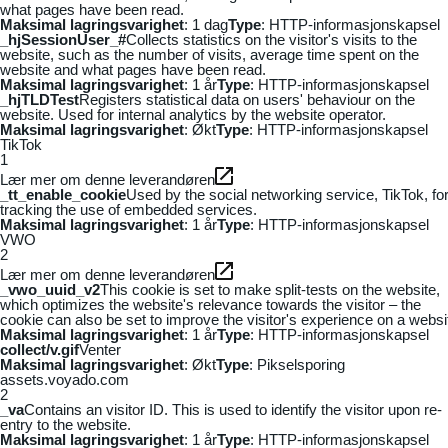
what pages have been read.
Maksimal lagringsvarighet
: 1 dag
Type
: HTTP-informasjonskapsel
_hjSessionUser_#
Collects statistics on the visitor's visits to the
website, such as the number of visits, average time spent on the
website and what pages have been read.
Maksimal lagringsvarighet
: 1 år
Type
: HTTP-informasjonskapsel
_hjTLDTest
Registers statistical data on users' behaviour on the
website. Used for internal analytics by the website operator.
Maksimal lagringsvarighet
: Økt
Type
: HTTP-informasjonskapsel
TikTok
1
Lær mer om denne leverandøren
_tt_enable_cookie
Used by the social networking service, TikTok, fo
tracking the use of embedded services.
Maksimal lagringsvarighet
: 1 år
Type
: HTTP-informasjonskapsel
VWO
2
Lær mer om denne leverandøren
_vwo_uuid_v2
This cookie is set to make split-tests on the website,
which optimizes the website's relevance towards the visitor – the
cookie can also be set to improve the visitor's experience on a websi
Maksimal lagringsvarighet
: 1 år
Type
: HTTP-informasjonskapsel
collect/v.gif
Venter
Maksimal lagringsvarighet
: Økt
Type
: Pikselsporing
assets.voyado.com
2
_va
Contains an visitor ID. This is used to identify the visitor upon re-
entry to the website.
Maksimal lagringsvarighet
: 1 år
Type
: HTTP-informasjonskapsel