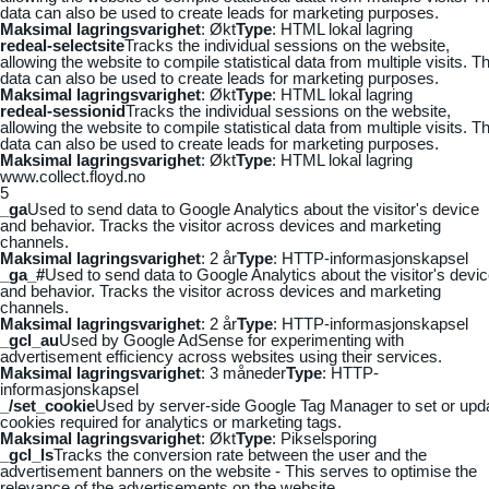
data can also be used to create leads for marketing purposes.
Maksimal lagringsvarighet
: Økt
Type
: HTML lokal lagring
redeal-selectsite
Tracks the individual sessions on the website,
allowing the website to compile statistical data from multiple visits. Th
data can also be used to create leads for marketing purposes.
Maksimal lagringsvarighet
: Økt
Type
: HTML lokal lagring
redeal-sessionid
Tracks the individual sessions on the website,
allowing the website to compile statistical data from multiple visits. Th
data can also be used to create leads for marketing purposes.
Maksimal lagringsvarighet
: Økt
Type
: HTML lokal lagring
www.collect.floyd.no
5
_ga
Used to send data to Google Analytics about the visitor's device
and behavior. Tracks the visitor across devices and marketing
channels.
Maksimal lagringsvarighet
: 2 år
Type
: HTTP-informasjonskapsel
_ga_#
Used to send data to Google Analytics about the visitor's devi
and behavior. Tracks the visitor across devices and marketing
channels.
Maksimal lagringsvarighet
: 2 år
Type
: HTTP-informasjonskapsel
_gcl_au
Used by Google AdSense for experimenting with
advertisement efficiency across websites using their services.
Maksimal lagringsvarighet
: 3 måneder
Type
: HTTP-
informasjonskapsel
_/set_cookie
Used by server-side Google Tag Manager to set or upd
cookies required for analytics or marketing tags.
Maksimal lagringsvarighet
: Økt
Type
: Pikselsporing
_gcl_ls
Tracks the conversion rate between the user and the
advertisement banners on the website - This serves to optimise the
relevance of the advertisements on the website.