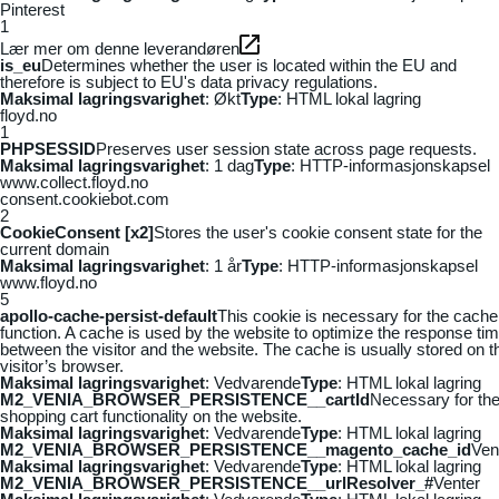
Pinterest
1
Lær mer om denne leverandøren
is_eu
Determines whether the user is located within the EU and
therefore is subject to EU's data privacy regulations.
Maksimal lagringsvarighet
: Økt
Type
: HTML lokal lagring
floyd.no
1
PHPSESSID
Preserves user session state across page requests.
Maksimal lagringsvarighet
: 1 dag
Type
: HTTP-informasjonskapsel
www.collect.floyd.no
consent.cookiebot.com
2
CookieConsent [x2]
Stores the user's cookie consent state for the
current domain
Maksimal lagringsvarighet
: 1 år
Type
: HTTP-informasjonskapsel
www.floyd.no
5
apollo-cache-persist-default
This cookie is necessary for the cache
function. A cache is used by the website to optimize the response ti
between the visitor and the website. The cache is usually stored on t
visitor’s browser.
Maksimal lagringsvarighet
: Vedvarende
Type
: HTML lokal lagring
M2_VENIA_BROWSER_PERSISTENCE__cartId
Necessary for th
shopping cart functionality on the website.
Maksimal lagringsvarighet
: Vedvarende
Type
: HTML lokal lagring
M2_VENIA_BROWSER_PERSISTENCE__magento_cache_id
Ven
Maksimal lagringsvarighet
: Vedvarende
Type
: HTML lokal lagring
M2_VENIA_BROWSER_PERSISTENCE__urlResolver_#
Venter