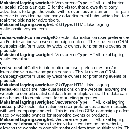
Maksimal lagringsvarighet
: Vedvarende
Type
: HTML lokal lagring
u_scsid_r
Sets a unique ID for the visitor, that allows third party
advertisers to target the visitor with relevant advertisement. This pair
service is provided by third party advertisement hubs, which facilitat
real-time bidding for advertisers.
Maksimal lagringsvarighet
: Økt
Type
: HTML lokal lagring
static.onsite.voyado.com
1
redeal-dealid-cornerwidget
Collects information on user preference
and/or interaction with web-campaign content - This is used on CRM
campaign-platform used by website owners for promoting events or
products.
Maksimal lagringsvarighet
: Vedvarende
Type
: HTML lokal lagring
static.redeal.se
6
redeal-deal-id
Collects information on user preferences and/or
interaction with web-campaign content - This is used on CRM-
campaign-platform used by website owners for promoting events or
products.
Maksimal lagringsvarighet
: Økt
Type
: HTML lokal lagring
redeal-id
Tracks the individual sessions on the website, allowing the
website to compile statistical data from multiple visits. This data can
also be used to create leads for marketing purposes.
Maksimal lagringsvarighet
: Vedvarende
Type
: HTML lokal lagring
redeal-pid
Collects information on user preferences and/or interactio
with web-campaign content - This is used on CRM-campaign-platfo
used by website owners for promoting events or products.
Maksimal lagringsvarighet
: Vedvarende
Type
: HTML lokal lagring
redeal-sel-domain
Tracks the individual sessions on the website,
allowing the website to compile statistical data from multiple visits. Th