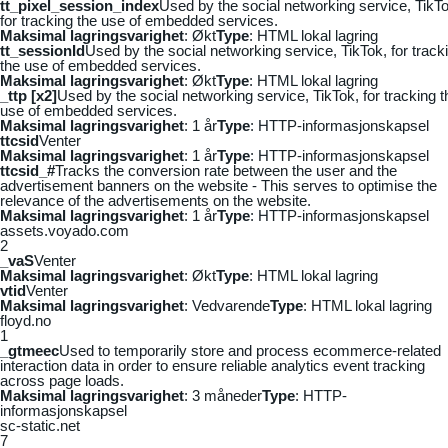
tt_pixel_session_index
Used by the social networking service, TikTo
for tracking the use of embedded services.
Maksimal lagringsvarighet
: Økt
Type
: HTML lokal lagring
tt_sessionId
Used by the social networking service, TikTok, for track
the use of embedded services.
Maksimal lagringsvarighet
: Økt
Type
: HTML lokal lagring
_ttp [x2]
Used by the social networking service, TikTok, for tracking t
use of embedded services.
Maksimal lagringsvarighet
: 1 år
Type
: HTTP-informasjonskapsel
ttcsid
Venter
Maksimal lagringsvarighet
: 1 år
Type
: HTTP-informasjonskapsel
ttcsid_#
Tracks the conversion rate between the user and the
advertisement banners on the website - This serves to optimise the
relevance of the advertisements on the website.
Maksimal lagringsvarighet
: 1 år
Type
: HTTP-informasjonskapsel
assets.voyado.com
2
_vaS
Venter
Maksimal lagringsvarighet
: Økt
Type
: HTML lokal lagring
vtid
Venter
Maksimal lagringsvarighet
: Vedvarende
Type
: HTML lokal lagring
floyd.no
1
_gtmeec
Used to temporarily store and process ecommerce-related
interaction data in order to ensure reliable analytics event tracking
across page loads.
Maksimal lagringsvarighet
: 3 måneder
Type
: HTTP-
informasjonskapsel
sc-static.net
7