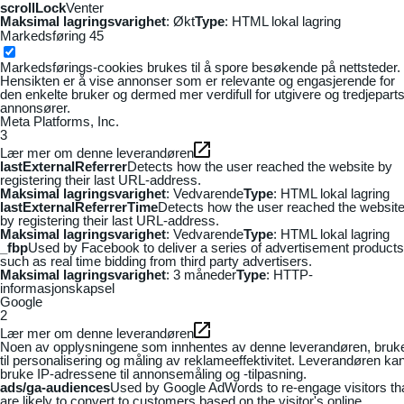
scrollLock
Venter
Maksimal lagringsvarighet
: Økt
Type
: HTML lokal lagring
Markedsføring
45
Markedsførings-cookies brukes til å spore besøkende på nettsteder.
Hensikten er å vise annonser som er relevante og engasjerende for
den enkelte bruker og dermed mer verdifull for utgivere og tredjepart
annonsører.
Meta Platforms, Inc.
3
Lær mer om denne leverandøren
lastExternalReferrer
Detects how the user reached the website by
registering their last URL-address.
Maksimal lagringsvarighet
: Vedvarende
Type
: HTML lokal lagring
lastExternalReferrerTime
Detects how the user reached the websit
by registering their last URL-address.
Maksimal lagringsvarighet
: Vedvarende
Type
: HTML lokal lagring
_fbp
Used by Facebook to deliver a series of advertisement products
such as real time bidding from third party advertisers.
Maksimal lagringsvarighet
: 3 måneder
Type
: HTTP-
informasjonskapsel
Google
2
Lær mer om denne leverandøren
Noen av opplysningene som innhentes av denne leverandøren, bruk
til personalisering og måling av reklameeffektivitet. Leverandøren ka
bruke IP-adressene til annonsemåling og -tilpasning.
ads/ga-audiences
Used by Google AdWords to re-engage visitors th
are likely to convert to customers based on the visitor's online