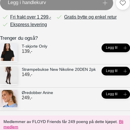
Legg i handlekurv
Fri frakt over 1 299,-
Gratis bytte og enkel retur
Ekspress levering
Trenger du også?
T-skjorte Only
Legg til
139
,-
Strømpebukse New Nikoline 20DEN 2pk
Legg til
149
,-
Øredobber Anine
Legg til
249
,-
Medlemmer av FLOYD Friends får 249 poeng på dette kjøpet.
Bli
medlem