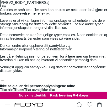
[#IABV2_BODY_PARTNERS#]
Om
Cookies er små tekstfiler som kan brukes av nettsteder for å gjøre e
brukers opplevelse mer effektiv.
Loven sier at vi kan lagre informasjonskapsler på enheten hvis de er
strengt nødvendig for driften av dette området. For alle andre typer
informasjonskapsler trenger vi din tillatelse.
Dette nettstedet bruker forskjellige typer cookies. Noen cookies er la
inn av tredjeparts tjenester som vises på våre sider.
Du kan endre eller oppheve ditt samtykke via
Informasjonskapselerkæring på nettstedet vårt.
Les våre
Retningslinjer for personvern
for å lære mer om hvem vi er,
hvordan du kan nå oss og hvordan vi behandler personlig data.
Vennligst oppgi din samtykke-ID og dato for henvendelser angående
ditt samtykke.
Ikke selg eller del personopplysningene mine
Tillat alle
Tilpass
Tillat utvalg
Ikke tillat
Norsk nettbutikk
|
Rask levering 0-4 dager