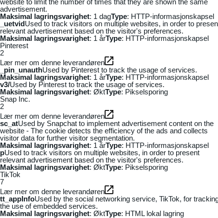
website to limit the number of times that they are shown the same
advertisement.
Maksimal lagringsvarighet
: 1 dag
Type
: HTTP-informasjonskapsel
_uetvid
Used to track visitors on multiple websites, in order to presen
relevant advertisement based on the visitor's preferences.
Maksimal lagringsvarighet
: 1 år
Type
: HTTP-informasjonskapsel
Pinterest
2
Lær mer om denne leverandøren
_pin_unauth
Used by Pinterest to track the usage of services.
Maksimal lagringsvarighet
: 1 år
Type
: HTTP-informasjonskapsel
v3/
Used by Pinterest to track the usage of services.
Maksimal lagringsvarighet
: Økt
Type
: Pikselsporing
Snap Inc.
2
Lær mer om denne leverandøren
sc_at
Used by Snapchat to implement advertisement content on the
website - The cookie detects the efficiency of the ads and collects
visitor data for further visitor segmentation.
Maksimal lagringsvarighet
: 1 år
Type
: HTTP-informasjonskapsel
p
Used to track visitors on multiple websites, in order to present
relevant advertisement based on the visitor's preferences.
Maksimal lagringsvarighet
: Økt
Type
: Pikselsporing
TikTok
7
Lær mer om denne leverandøren
tt_appInfo
Used by the social networking service, TikTok, for trackin
the use of embedded services.
Maksimal lagringsvarighet
: Økt
Type
: HTML lokal lagring