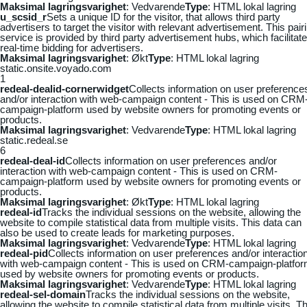
Maksimal lagringsvarighet
: Vedvarende
Type
: HTML lokal lagring
u_scsid_r
Sets a unique ID for the visitor, that allows third party
advertisers to target the visitor with relevant advertisement. This pair
service is provided by third party advertisement hubs, which facilitat
real-time bidding for advertisers.
Maksimal lagringsvarighet
: Økt
Type
: HTML lokal lagring
static.onsite.voyado.com
1
redeal-dealid-cornerwidget
Collects information on user preference
and/or interaction with web-campaign content - This is used on CRM
campaign-platform used by website owners for promoting events or
products.
Maksimal lagringsvarighet
: Vedvarende
Type
: HTML lokal lagring
static.redeal.se
6
redeal-deal-id
Collects information on user preferences and/or
interaction with web-campaign content - This is used on CRM-
campaign-platform used by website owners for promoting events or
products.
Maksimal lagringsvarighet
: Økt
Type
: HTML lokal lagring
redeal-id
Tracks the individual sessions on the website, allowing the
website to compile statistical data from multiple visits. This data can
also be used to create leads for marketing purposes.
Maksimal lagringsvarighet
: Vedvarende
Type
: HTML lokal lagring
redeal-pid
Collects information on user preferences and/or interactio
with web-campaign content - This is used on CRM-campaign-platfo
used by website owners for promoting events or products.
Maksimal lagringsvarighet
: Vedvarende
Type
: HTML lokal lagring
redeal-sel-domain
Tracks the individual sessions on the website,
allowing the website to compile statistical data from multiple visits. Th