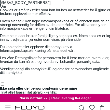
[#IABV2_BODY_PARTNERS#]
Om
Cookies er små tekstfiler som kan brukes av nettsteder for å gjøre e
brukers opplevelse mer effektiv.
Loven sier at vi kan lagre informasjonskapsler på enheten hvis de er
strengt nødvendig for driften av dette området. For alle andre typer
informasjonskapsler trenger vi din tillatelse.
Dette nettstedet bruker forskjellige typer cookies. Noen cookies er la
inn av tredjeparts tjenester som vises på våre sider.
Du kan endre eller oppheve ditt samtykke via
Informasjonskapselerkæring på nettstedet vårt.
Les våre
Retningslinjer for personvern
for å lære mer om hvem vi er,
hvordan du kan nå oss og hvordan vi behandler personlig data.
Vennligst oppgi din samtykke-ID og dato for henvendelser angående
ditt samtykke.
Ikke selg eller del personopplysningene mine
Tillat alle
Tilpass
Tillat utvalg
Ikke tillat
Norsk nettbutikk
|
Rask levering 0-4 dager