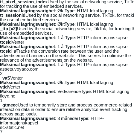
tt_pixel_session_index
Used by the social networking service, TikTo
for tracking the use of embedded services.
Maksimal lagringsvarighet
: Økt
Type
: HTML lokal lagring
tt_sessionId
Used by the social networking service, TikTok, for track
the use of embedded services.
Maksimal lagringsvarighet
: Økt
Type
: HTML lokal lagring
_ttp [x2]
Used by the social networking service, TikTok, for tracking t
use of embedded services.
Maksimal lagringsvarighet
: 1 år
Type
: HTTP-informasjonskapsel
ttcsid
Venter
Maksimal lagringsvarighet
: 1 år
Type
: HTTP-informasjonskapsel
ttcsid_#
Tracks the conversion rate between the user and the
advertisement banners on the website - This serves to optimise the
relevance of the advertisements on the website.
Maksimal lagringsvarighet
: 1 år
Type
: HTTP-informasjonskapsel
assets.voyado.com
2
_vaS
Venter
Maksimal lagringsvarighet
: Økt
Type
: HTML lokal lagring
vtid
Venter
Maksimal lagringsvarighet
: Vedvarende
Type
: HTML lokal lagring
floyd.no
1
_gtmeec
Used to temporarily store and process ecommerce-related
interaction data in order to ensure reliable analytics event tracking
across page loads.
Maksimal lagringsvarighet
: 3 måneder
Type
: HTTP-
informasjonskapsel
sc-static.net
7