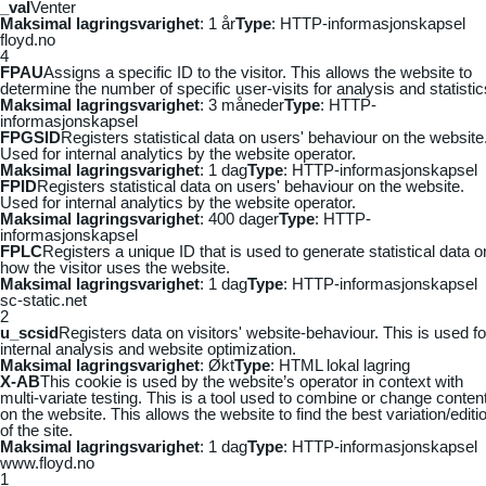
_vaI
Venter
Maksimal lagringsvarighet
: 1 år
Type
: HTTP-informasjonskapsel
floyd.no
4
FPAU
Assigns a specific ID to the visitor. This allows the website to
determine the number of specific user-visits for analysis and statistic
Maksimal lagringsvarighet
: 3 måneder
Type
: HTTP-
informasjonskapsel
FPGSID
Registers statistical data on users' behaviour on the website
Used for internal analytics by the website operator.
Maksimal lagringsvarighet
: 1 dag
Type
: HTTP-informasjonskapsel
FPID
Registers statistical data on users' behaviour on the website.
Used for internal analytics by the website operator.
Maksimal lagringsvarighet
: 400 dager
Type
: HTTP-
informasjonskapsel
FPLC
Registers a unique ID that is used to generate statistical data o
how the visitor uses the website.
Maksimal lagringsvarighet
: 1 dag
Type
: HTTP-informasjonskapsel
sc-static.net
2
u_scsid
Registers data on visitors' website-behaviour. This is used fo
internal analysis and website optimization.
Maksimal lagringsvarighet
: Økt
Type
: HTML lokal lagring
X-AB
This cookie is used by the website’s operator in context with
multi-variate testing. This is a tool used to combine or change conten
on the website. This allows the website to find the best variation/editi
of the site.
Maksimal lagringsvarighet
: 1 dag
Type
: HTTP-informasjonskapsel
www.floyd.no
1