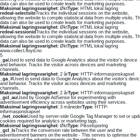
data can also be used to create leads for marketing purposes.
Maksimal lagringsvarighet
: Økt
Type
: HTML lokal lagring
redeal-selectsite
Tracks the individual sessions on the website,
allowing the website to compile statistical data from multiple visits. Th
data can also be used to create leads for marketing purposes.
Maksimal lagringsvarighet
: Økt
Type
: HTML lokal lagring
redeal-sessionid
Tracks the individual sessions on the website,
allowing the website to compile statistical data from multiple visits. Th
data can also be used to create leads for marketing purposes.
Maksimal lagringsvarighet
: Økt
Type
: HTML lokal lagring
www.collect.floyd.no
5
_ga
Used to send data to Google Analytics about the visitor's device
and behavior. Tracks the visitor across devices and marketing
channels.
Maksimal lagringsvarighet
: 2 år
Type
: HTTP-informasjonskapsel
_ga_#
Used to send data to Google Analytics about the visitor's devi
and behavior. Tracks the visitor across devices and marketing
channels.
Maksimal lagringsvarighet
: 2 år
Type
: HTTP-informasjonskapsel
_gcl_au
Used by Google AdSense for experimenting with
advertisement efficiency across websites using their services.
Maksimal lagringsvarighet
: 3 måneder
Type
: HTTP-
informasjonskapsel
_/set_cookie
Used by server-side Google Tag Manager to set or upd
cookies required for analytics or marketing tags.
Maksimal lagringsvarighet
: Økt
Type
: Pikselsporing
_gcl_ls
Tracks the conversion rate between the user and the
advertisement banners on the website - This serves to optimise the
relevance of the advertisements on the website.