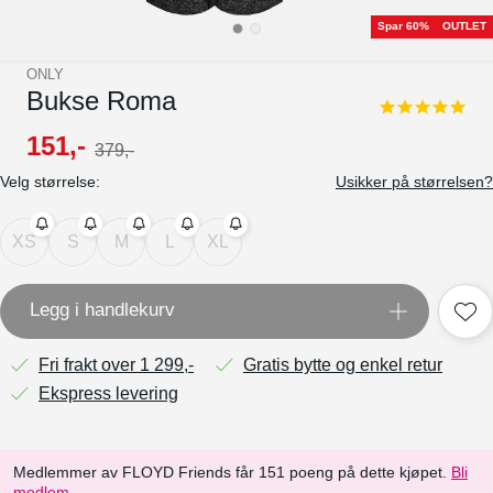
Spar 60%
OUTLET
ONLY
Bukse Roma
5.0
star
151
,-
379
,-
rating
Velg størrelse:
Usikker på størrelsen?
XS
S
M
L
XL
Legg i handlekurv
Fri frakt over 1 299,-
Gratis bytte og enkel retur
Ekspress levering
Medlemmer av FLOYD Friends får 151 poeng på dette kjøpet.
Bli
medlem