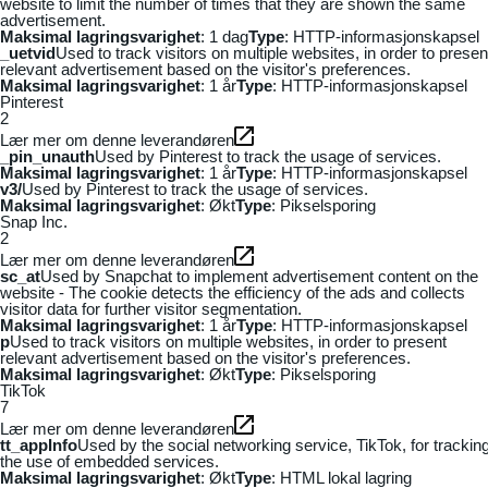
website to limit the number of times that they are shown the same
advertisement.
Maksimal lagringsvarighet
: 1 dag
Type
: HTTP-informasjonskapsel
_uetvid
Used to track visitors on multiple websites, in order to presen
relevant advertisement based on the visitor's preferences.
Maksimal lagringsvarighet
: 1 år
Type
: HTTP-informasjonskapsel
Pinterest
2
Lær mer om denne leverandøren
_pin_unauth
Used by Pinterest to track the usage of services.
Maksimal lagringsvarighet
: 1 år
Type
: HTTP-informasjonskapsel
v3/
Used by Pinterest to track the usage of services.
Maksimal lagringsvarighet
: Økt
Type
: Pikselsporing
Snap Inc.
2
Lær mer om denne leverandøren
sc_at
Used by Snapchat to implement advertisement content on the
website - The cookie detects the efficiency of the ads and collects
visitor data for further visitor segmentation.
Maksimal lagringsvarighet
: 1 år
Type
: HTTP-informasjonskapsel
p
Used to track visitors on multiple websites, in order to present
relevant advertisement based on the visitor's preferences.
Maksimal lagringsvarighet
: Økt
Type
: Pikselsporing
TikTok
7
Lær mer om denne leverandøren
tt_appInfo
Used by the social networking service, TikTok, for trackin
the use of embedded services.
Maksimal lagringsvarighet
: Økt
Type
: HTML lokal lagring