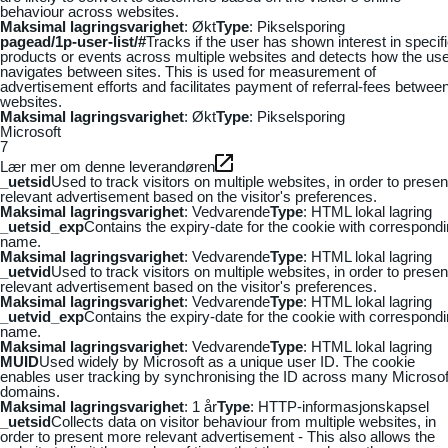
behaviour across websites.
Maksimal lagringsvarighet
: Økt
Type
: Pikselsporing
pagead/1p-user-list/#
Tracks if the user has shown interest in specif
products or events across multiple websites and detects how the us
navigates between sites. This is used for measurement of
advertisement efforts and facilitates payment of referral-fees betwee
websites.
Maksimal lagringsvarighet
: Økt
Type
: Pikselsporing
Microsoft
7
Lær mer om denne leverandøren
_uetsid
Used to track visitors on multiple websites, in order to presen
relevant advertisement based on the visitor's preferences.
Maksimal lagringsvarighet
: Vedvarende
Type
: HTML lokal lagring
_uetsid_exp
Contains the expiry-date for the cookie with correspond
name.
Maksimal lagringsvarighet
: Vedvarende
Type
: HTML lokal lagring
_uetvid
Used to track visitors on multiple websites, in order to presen
relevant advertisement based on the visitor's preferences.
Maksimal lagringsvarighet
: Vedvarende
Type
: HTML lokal lagring
_uetvid_exp
Contains the expiry-date for the cookie with correspond
name.
Maksimal lagringsvarighet
: Vedvarende
Type
: HTML lokal lagring
MUID
Used widely by Microsoft as a unique user ID. The cookie
enables user tracking by synchronising the ID across many Microsof
domains.
Maksimal lagringsvarighet
: 1 år
Type
: HTTP-informasjonskapsel
_uetsid
Collects data on visitor behaviour from multiple websites, in
order to present more relevant advertisement - This also allows the