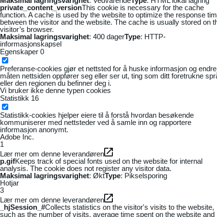
Maksimal lagringsvarighet
: Vedvarende
Type
: HTML lokal lagring
private_content_version
This cookie is necessary for the cache
function. A cache is used by the website to optimize the response ti
between the visitor and the website. The cache is usually stored on t
visitor’s browser.
Maksimal lagringsvarighet
: 400 dager
Type
: HTTP-
informasjonskapsel
Egenskaper
0
Preferanse-cookies gjør et nettsted for å huske informasjon og endre
måten nettsiden oppfører seg eller ser ut, ting som ditt foretrukne sp
eller den regionen du befinner deg i.
Vi bruker ikke denne typen cookies
Statistikk
16
Statistikk-cookies hjelper eiere til å forstå hvordan besøkende
kommuniserer med nettsteder ved å samle inn og rapportere
informasjon anonymt.
Adobe Inc.
1
Lær mer om denne leverandøren
p.gif
Keeps track of special fonts used on the website for internal
analysis. The cookie does not register any visitor data.
Maksimal lagringsvarighet
: Økt
Type
: Pikselsporing
Hotjar
3
Lær mer om denne leverandøren
_hjSession_#
Collects statistics on the visitor's visits to the website,
such as the number of visits, average time spent on the website and