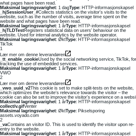
what pages have been read.
Maksimal lagringsvarighet
: 1 dag
Type
: HTTP-informasjonskapsel
_hjSessionUser_#
Collects statistics on the visitor's visits to the
website, such as the number of visits, average time spent on the
website and what pages have been read.
Maksimal lagringsvarighet
: 1 år
Type
: HTTP-informasjonskapsel
_hjTLDTest
Registers statistical data on users' behaviour on the
website. Used for internal analytics by the website operator.
Maksimal lagringsvarighet
: Økt
Type
: HTTP-informasjonskapsel
TikTok
1
Lær mer om denne leverandøren
_tt_enable_cookie
Used by the social networking service, TikTok, fo
tracking the use of embedded services.
Maksimal lagringsvarighet
: 1 år
Type
: HTTP-informasjonskapsel
VWO
2
Lær mer om denne leverandøren
_vwo_uuid_v2
This cookie is set to make split-tests on the website,
which optimizes the website's relevance towards the visitor – the
cookie can also be set to improve the visitor's experience on a websi
Maksimal lagringsvarighet
: 1 år
Type
: HTTP-informasjonskapsel
collect/v.gif
Venter
Maksimal lagringsvarighet
: Økt
Type
: Pikselsporing
assets.voyado.com
2
_va
Contains an visitor ID. This is used to identify the visitor upon re-
entry to the website.
Maksimal lagringsvarighet
: 1 år
Type
: HTTP-informasjonskapsel