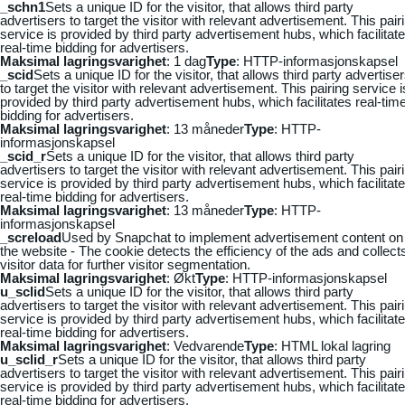
_schn1
Sets a unique ID for the visitor, that allows third party
advertisers to target the visitor with relevant advertisement. This pair
service is provided by third party advertisement hubs, which facilitat
real-time bidding for advertisers.
Maksimal lagringsvarighet
: 1 dag
Type
: HTTP-informasjonskapsel
_scid
Sets a unique ID for the visitor, that allows third party advertise
to target the visitor with relevant advertisement. This pairing service i
provided by third party advertisement hubs, which facilitates real-tim
bidding for advertisers.
Maksimal lagringsvarighet
: 13 måneder
Type
: HTTP-
informasjonskapsel
_scid_r
Sets a unique ID for the visitor, that allows third party
advertisers to target the visitor with relevant advertisement. This pair
service is provided by third party advertisement hubs, which facilitat
real-time bidding for advertisers.
Maksimal lagringsvarighet
: 13 måneder
Type
: HTTP-
informasjonskapsel
_screload
Used by Snapchat to implement advertisement content on
the website - The cookie detects the efficiency of the ads and collect
visitor data for further visitor segmentation.
Maksimal lagringsvarighet
: Økt
Type
: HTTP-informasjonskapsel
u_sclid
Sets a unique ID for the visitor, that allows third party
advertisers to target the visitor with relevant advertisement. This pair
service is provided by third party advertisement hubs, which facilitat
real-time bidding for advertisers.
Maksimal lagringsvarighet
: Vedvarende
Type
: HTML lokal lagring
u_sclid_r
Sets a unique ID for the visitor, that allows third party
advertisers to target the visitor with relevant advertisement. This pair
service is provided by third party advertisement hubs, which facilitat
real-time bidding for advertisers.