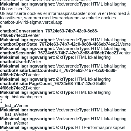
Maksimal lagringsvarighet
: Vedvarende
Type
: HTML lokal lagring
Uklassifisert
13
Uklassifiserte cookies er informasjonskapsler som vi er i ferd med å
klassifisere, sammen med leverandørene av enkelte cookies.
chatbot-ui-virid-sigma.vercel.app
6
chatbotConversation_76724e63-74b7-42c0-8c88-
4f66eb74ec21
Venter
Maksimal lagringsvarighet
: Vedvarende
Type
: HTML lokal lagring
chatbotOpenState_76724e63-74b7-42c0-8c88-4f66eb74ec21
Vente
Maksimal lagringsvarighet
: Vedvarende
Type
: HTML lokal lagring
chatbotSessionId_76724e63-74b7-42c0-8c88-4f66eb74ec21
Venter
Maksimal lagringsvarighet
: Økt
Type
: HTML lokal lagring
chatbotUserId
Venter
Maksimal lagringsvarighet
: Vedvarende
Type
: HTML lokal lagring
chatbotVisitorLastCountedUrl_76724e63-74b7-42c0-8c88-
4f66eb74ec21
Venter
Maksimal lagringsvarighet
: Økt
Type
: HTML lokal lagring
chatbotVisitorPageCount_76724e63-74b7-42c0-8c88-
4f66eb74ec21
Venter
Maksimal lagringsvarighet
: Økt
Type
: HTML lokal lagring
script.historianhq.com
3
__hst_p
Venter
Maksimal lagringsvarighet
: Vedvarende
Type
: HTML lokal lagring
__hst_s
Venter
Maksimal lagringsvarighet
: Vedvarende
Type
: HTML lokal lagring
__hst_s
Venter
Maksimal lagringsvarighet
: Økt
Type
: HTTP-informasjonskapsel