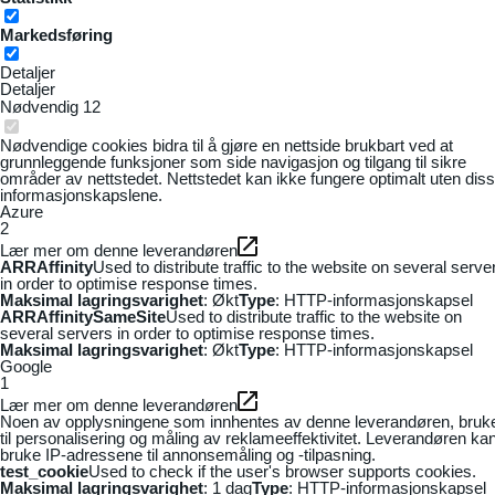
Markedsføring
Detaljer
Detaljer
Nødvendig
12
Nødvendige cookies bidra til å gjøre en nettside brukbart ved at
grunnleggende funksjoner som side navigasjon og tilgang til sikre
områder av nettstedet. Nettstedet kan ikke fungere optimalt uten dis
informasjonskapslene.
Azure
2
Lær mer om denne leverandøren
ARRAffinity
Used to distribute traffic to the website on several serve
in order to optimise response times.
Maksimal lagringsvarighet
: Økt
Type
: HTTP-informasjonskapsel
ARRAffinitySameSite
Used to distribute traffic to the website on
several servers in order to optimise response times.
Maksimal lagringsvarighet
: Økt
Type
: HTTP-informasjonskapsel
Google
1
Lær mer om denne leverandøren
Noen av opplysningene som innhentes av denne leverandøren, bruk
til personalisering og måling av reklameeffektivitet. Leverandøren ka
bruke IP-adressene til annonsemåling og -tilpasning.
test_cookie
Used to check if the user's browser supports cookies.
Maksimal lagringsvarighet
: 1 dag
Type
: HTTP-informasjonskapsel