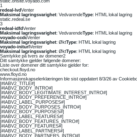
static.onsite.voyado.com
1
redeal-lvd
Venter
Maksimal lagringsvarighet
: Vedvarende
Type
: HTML lokal lagring
static.redeal.se
3
redeal-idfd
Venter
Maksimal lagringsvarighet
: Vedvarende
Type
: HTML lokal lagring
voyado-ccdc
Venter
Maksimal lagringsvarighet
: Økt
Type
: HTML lokal lagring
voyado-initurl
Venter
Maksimal lagringsvarighet
: Økt
Type
: HTML lokal lagring
Samtykke på tvers av domener
2
Ditt samtykke gjelder følgende domener:
Liste over domener ditt samtykke gjelder for:
checkout.floyd.no
www.floyd.no
Informasjonskapselerklæringen ble sist oppdatert 8/3/26 av
Cookiebo
[#IABV2_TITLE#]
[#IABV2_BODY_INTRO#]
[#IABV2_BODY_LEGITIMATE_INTEREST_INTRO#]
[#IABV2_BODY_PREFERENCE_INTRO#]
[#IABV2_LABEL_PURPOSES#]
[#IABV2_BODY_PURPOSES_INTRO#]
[#IABV2_BODY_PURPOSES#]
[#IABV2_LABEL_FEATURES#]
[#IABV2_BODY_FEATURES_INTRO#]
[#IABV2_BODY_FEATURES#]
[#IABV2_LABEL_PARTNERS#]
[#IABV2_BODY_PARTNERS_INTRO#]