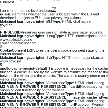
Pinterest
1
Lær mer om denne leverandøren
is_eu
Determines whether the user is located within the EU and
therefore is subject to EU's data privacy regulations.
Maksimal lagringsvarighet
: Økt
Type
: HTML lokal lagring
floyd.no
1
PHPSESSID
Preserves user session state across page requests.
Maksimal lagringsvarighet
: 1 dag
Type
: HTTP-informasjonskapsel
www.collect.floyd.no
consent.cookiebot.com
2
CookieConsent [x2]
Stores the user's cookie consent state for the
current domain
Maksimal lagringsvarighet
: 1 år
Type
: HTTP-informasjonskapsel
www.floyd.no
5
apollo-cache-persist-default
This cookie is necessary for the cache
function. A cache is used by the website to optimize the response ti
between the visitor and the website. The cache is usually stored on t
visitor’s browser.
Maksimal lagringsvarighet
: Vedvarende
Type
: HTML lokal lagring
M2_VENIA_BROWSER_PERSISTENCE__cartId
Necessary for th
shopping cart functionality on the website.
Maksimal lagringsvarighet
: Vedvarende
Type
: HTML lokal lagring
M2_VENIA_BROWSER_PERSISTENCE__magento_cache_id
Ven
Maksimal lagringsvarighet
: Vedvarende
Type
: HTML lokal lagring
M2_VENIA_BROWSER_PERSISTENCE__urlResolver_#
Venter