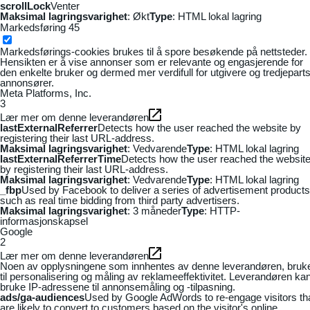
scrollLock
Venter
Maksimal lagringsvarighet
: Økt
Type
: HTML lokal lagring
Markedsføring
45
Markedsførings-cookies brukes til å spore besøkende på nettsteder.
Hensikten er å vise annonser som er relevante og engasjerende for
den enkelte bruker og dermed mer verdifull for utgivere og tredjepart
annonsører.
Meta Platforms, Inc.
3
Lær mer om denne leverandøren
lastExternalReferrer
Detects how the user reached the website by
registering their last URL-address.
Maksimal lagringsvarighet
: Vedvarende
Type
: HTML lokal lagring
lastExternalReferrerTime
Detects how the user reached the websit
by registering their last URL-address.
Maksimal lagringsvarighet
: Vedvarende
Type
: HTML lokal lagring
_fbp
Used by Facebook to deliver a series of advertisement products
such as real time bidding from third party advertisers.
Maksimal lagringsvarighet
: 3 måneder
Type
: HTTP-
informasjonskapsel
Google
2
Lær mer om denne leverandøren
Noen av opplysningene som innhentes av denne leverandøren, bruk
til personalisering og måling av reklameeffektivitet. Leverandøren ka
bruke IP-adressene til annonsemåling og -tilpasning.
ads/ga-audiences
Used by Google AdWords to re-engage visitors th
are likely to convert to customers based on the visitor's online