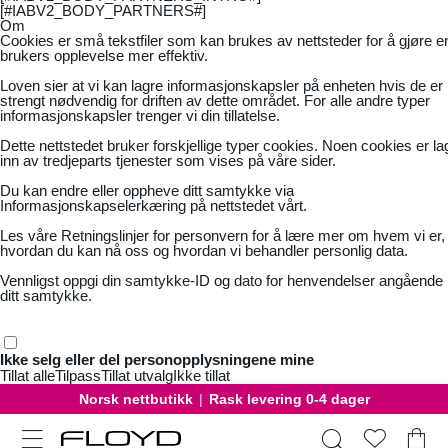
[#IABV2_BODY_PARTNERS#]
Om
Cookies er små tekstfiler som kan brukes av nettsteder for å gjøre e
brukers opplevelse mer effektiv.
Loven sier at vi kan lagre informasjonskapsler på enheten hvis de er
strengt nødvendig for driften av dette området. For alle andre typer
informasjonskapsler trenger vi din tillatelse.
Dette nettstedet bruker forskjellige typer cookies. Noen cookies er la
inn av tredjeparts tjenester som vises på våre sider.
Du kan endre eller oppheve ditt samtykke via
Informasjonskapselerkæring på nettstedet vårt.
Les våre
Retningslinjer for personvern
for å lære mer om hvem vi er,
hvordan du kan nå oss og hvordan vi behandler personlig data.
Vennligst oppgi din samtykke-ID og dato for henvendelser angående
ditt samtykke.
Ikke selg eller del personopplysningene mine
Tillat alle
Tilpass
Tillat utvalg
Ikke tillat
Norsk nettbutikk
|
Rask levering 0-4 dager