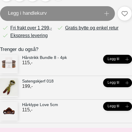
Legg i handlekurv
Fri frakt over 1 299,-
Gratis bytte og enkel retur
Ekspress levering
Trenger du også?
Hårstrikk Bundle 8 - 4pk
Legg til
115
,-
Satengskjerf 018
Legg til
199
,-
Hårklype Love 5cm
Legg til
115
,-