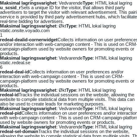
Maksimal lagringsvarighet
: Vedvarende
Type
: HTML lokal lagring
u_scsid_r
Sets a unique ID for the visitor, that allows third party
advertisers to target the visitor with relevant advertisement. This pair
service is provided by third party advertisement hubs, which facilitat
real-time bidding for advertisers.
Maksimal lagringsvarighet
: Økt
Type
: HTML lokal lagring
static.onsite.voyado.com
1
redeal-dealid-cornerwidget
Collects information on user preference
and/or interaction with web-campaign content - This is used on CRM
campaign-platform used by website owners for promoting events or
products.
Maksimal lagringsvarighet
: Vedvarende
Type
: HTML lokal lagring
static.redeal.se
6
redeal-deal-id
Collects information on user preferences and/or
interaction with web-campaign content - This is used on CRM-
campaign-platform used by website owners for promoting events or
products.
Maksimal lagringsvarighet
: Økt
Type
: HTML lokal lagring
redeal-id
Tracks the individual sessions on the website, allowing the
website to compile statistical data from multiple visits. This data can
also be used to create leads for marketing purposes.
Maksimal lagringsvarighet
: Vedvarende
Type
: HTML lokal lagring
redeal-pid
Collects information on user preferences and/or interactio
with web-campaign content - This is used on CRM-campaign-platfo
used by website owners for promoting events or products.
Maksimal lagringsvarighet
: Vedvarende
Type
: HTML lokal lagring
redeal-sel-domain
Tracks the individual sessions on the website,
allowing the website to compile statistical data from multiple visits. Th