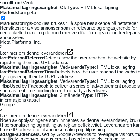
scrollLock
Venter
Maksimal lagringsvarighet
: Økt
Type
: HTML lokal lagring
Markedsføring
45
Markedsførings-cookies brukes til å spore besøkende på nettsteder.
Hensikten er å vise annonser som er relevante og engasjerende for
den enkelte bruker og dermed mer verdifull for utgivere og tredjepart
annonsører.
Meta Platforms, Inc.
3
Lær mer om denne leverandøren
lastExternalReferrer
Detects how the user reached the website by
registering their last URL-address.
Maksimal lagringsvarighet
: Vedvarende
Type
: HTML lokal lagring
lastExternalReferrerTime
Detects how the user reached the websit
by registering their last URL-address.
Maksimal lagringsvarighet
: Vedvarende
Type
: HTML lokal lagring
_fbp
Used by Facebook to deliver a series of advertisement products
such as real time bidding from third party advertisers.
Maksimal lagringsvarighet
: 3 måneder
Type
: HTTP-
informasjonskapsel
Google
2
Lær mer om denne leverandøren
Noen av opplysningene som innhentes av denne leverandøren, bruk
til personalisering og måling av reklameeffektivitet. Leverandøren ka
bruke IP-adressene til annonsemåling og -tilpasning.
ads/ga-audiences
Used by Google AdWords to re-engage visitors th
are likely to convert to customers based on the visitor's online