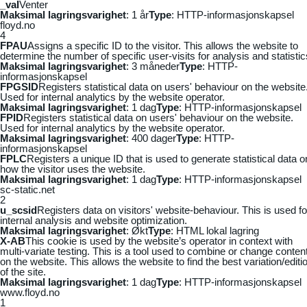
_vaI
Venter
Maksimal lagringsvarighet
: 1 år
Type
: HTTP-informasjonskapsel
floyd.no
4
FPAU
Assigns a specific ID to the visitor. This allows the website to
determine the number of specific user-visits for analysis and statistic
Maksimal lagringsvarighet
: 3 måneder
Type
: HTTP-
informasjonskapsel
FPGSID
Registers statistical data on users' behaviour on the website
Used for internal analytics by the website operator.
Maksimal lagringsvarighet
: 1 dag
Type
: HTTP-informasjonskapsel
FPID
Registers statistical data on users' behaviour on the website.
Used for internal analytics by the website operator.
Maksimal lagringsvarighet
: 400 dager
Type
: HTTP-
informasjonskapsel
FPLC
Registers a unique ID that is used to generate statistical data o
how the visitor uses the website.
Maksimal lagringsvarighet
: 1 dag
Type
: HTTP-informasjonskapsel
sc-static.net
2
u_scsid
Registers data on visitors' website-behaviour. This is used fo
internal analysis and website optimization.
Maksimal lagringsvarighet
: Økt
Type
: HTML lokal lagring
X-AB
This cookie is used by the website’s operator in context with
multi-variate testing. This is a tool used to combine or change conten
on the website. This allows the website to find the best variation/editi
of the site.
Maksimal lagringsvarighet
: 1 dag
Type
: HTTP-informasjonskapsel
www.floyd.no
1