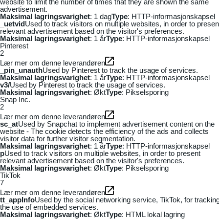
website to limit the number of times that they are shown the same
advertisement.
Maksimal lagringsvarighet
: 1 dag
Type
: HTTP-informasjonskapsel
_uetvid
Used to track visitors on multiple websites, in order to presen
relevant advertisement based on the visitor's preferences.
Maksimal lagringsvarighet
: 1 år
Type
: HTTP-informasjonskapsel
Pinterest
2
Lær mer om denne leverandøren
_pin_unauth
Used by Pinterest to track the usage of services.
Maksimal lagringsvarighet
: 1 år
Type
: HTTP-informasjonskapsel
v3/
Used by Pinterest to track the usage of services.
Maksimal lagringsvarighet
: Økt
Type
: Pikselsporing
Snap Inc.
2
Lær mer om denne leverandøren
sc_at
Used by Snapchat to implement advertisement content on the
website - The cookie detects the efficiency of the ads and collects
visitor data for further visitor segmentation.
Maksimal lagringsvarighet
: 1 år
Type
: HTTP-informasjonskapsel
p
Used to track visitors on multiple websites, in order to present
relevant advertisement based on the visitor's preferences.
Maksimal lagringsvarighet
: Økt
Type
: Pikselsporing
TikTok
7
Lær mer om denne leverandøren
tt_appInfo
Used by the social networking service, TikTok, for trackin
the use of embedded services.
Maksimal lagringsvarighet
: Økt
Type
: HTML lokal lagring