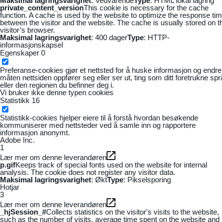
Maksimal lagringsvarighet
: Vedvarende
Type
: HTML lokal lagring
private_content_version
This cookie is necessary for the cache
function. A cache is used by the website to optimize the response ti
between the visitor and the website. The cache is usually stored on t
visitor’s browser.
Maksimal lagringsvarighet
: 400 dager
Type
: HTTP-
informasjonskapsel
Egenskaper
0
Preferanse-cookies gjør et nettsted for å huske informasjon og endre
måten nettsiden oppfører seg eller ser ut, ting som ditt foretrukne sp
eller den regionen du befinner deg i.
Vi bruker ikke denne typen cookies
Statistikk
16
Statistikk-cookies hjelper eiere til å forstå hvordan besøkende
kommuniserer med nettsteder ved å samle inn og rapportere
informasjon anonymt.
Adobe Inc.
1
Lær mer om denne leverandøren
p.gif
Keeps track of special fonts used on the website for internal
analysis. The cookie does not register any visitor data.
Maksimal lagringsvarighet
: Økt
Type
: Pikselsporing
Hotjar
3
Lær mer om denne leverandøren
_hjSession_#
Collects statistics on the visitor's visits to the website,
such as the number of visits, average time spent on the website and