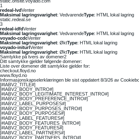
static.onsite.voyado.com
1
redeal-lvd
Venter
Maksimal lagringsvarighet
: Vedvarende
Type
: HTML lokal lagring
static.redeal.se
3
redeal-idfd
Venter
Maksimal lagringsvarighet
: Vedvarende
Type
: HTML lokal lagring
voyado-ccdc
Venter
Maksimal lagringsvarighet
: Økt
Type
: HTML lokal lagring
voyado-initurl
Venter
Maksimal lagringsvarighet
: Økt
Type
: HTML lokal lagring
Samtykke på tvers av domener
2
Ditt samtykke gjelder følgende domener:
Liste over domener ditt samtykke gjelder for:
checkout.floyd.no
www.floyd.no
Informasjonskapselerklæringen ble sist oppdatert 8/3/26 av
Cookiebo
[#IABV2_TITLE#]
[#IABV2_BODY_INTRO#]
[#IABV2_BODY_LEGITIMATE_INTEREST_INTRO#]
[#IABV2_BODY_PREFERENCE_INTRO#]
[#IABV2_LABEL_PURPOSES#]
[#IABV2_BODY_PURPOSES_INTRO#]
[#IABV2_BODY_PURPOSES#]
[#IABV2_LABEL_FEATURES#]
[#IABV2_BODY_FEATURES_INTRO#]
[#IABV2_BODY_FEATURES#]
[#IABV2_LABEL_PARTNERS#]
[#IABV2_BODY_PARTNERS_INTRO#]