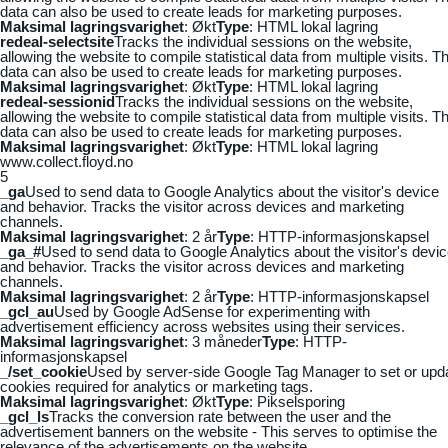
data can also be used to create leads for marketing purposes.
Maksimal lagringsvarighet
: Økt
Type
: HTML lokal lagring
redeal-selectsite
Tracks the individual sessions on the website,
allowing the website to compile statistical data from multiple visits. Th
data can also be used to create leads for marketing purposes.
Maksimal lagringsvarighet
: Økt
Type
: HTML lokal lagring
redeal-sessionid
Tracks the individual sessions on the website,
allowing the website to compile statistical data from multiple visits. Th
data can also be used to create leads for marketing purposes.
Maksimal lagringsvarighet
: Økt
Type
: HTML lokal lagring
www.collect.floyd.no
5
_ga
Used to send data to Google Analytics about the visitor's device
and behavior. Tracks the visitor across devices and marketing
channels.
Maksimal lagringsvarighet
: 2 år
Type
: HTTP-informasjonskapsel
_ga_#
Used to send data to Google Analytics about the visitor's devi
and behavior. Tracks the visitor across devices and marketing
channels.
Maksimal lagringsvarighet
: 2 år
Type
: HTTP-informasjonskapsel
_gcl_au
Used by Google AdSense for experimenting with
advertisement efficiency across websites using their services.
Maksimal lagringsvarighet
: 3 måneder
Type
: HTTP-
informasjonskapsel
_/set_cookie
Used by server-side Google Tag Manager to set or upd
cookies required for analytics or marketing tags.
Maksimal lagringsvarighet
: Økt
Type
: Pikselsporing
_gcl_ls
Tracks the conversion rate between the user and the
advertisement banners on the website - This serves to optimise the
relevance of the advertisements on the website.