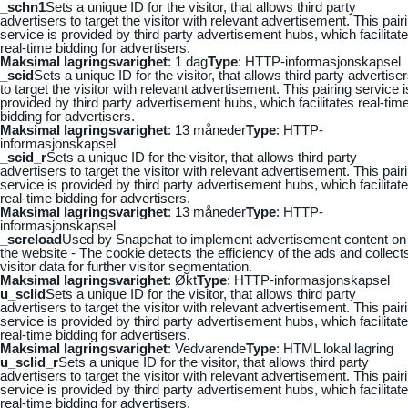
_schn1
Sets a unique ID for the visitor, that allows third party
advertisers to target the visitor with relevant advertisement. This pair
service is provided by third party advertisement hubs, which facilitat
real-time bidding for advertisers.
Maksimal lagringsvarighet
: 1 dag
Type
: HTTP-informasjonskapsel
_scid
Sets a unique ID for the visitor, that allows third party advertise
to target the visitor with relevant advertisement. This pairing service i
provided by third party advertisement hubs, which facilitates real-tim
bidding for advertisers.
Maksimal lagringsvarighet
: 13 måneder
Type
: HTTP-
informasjonskapsel
_scid_r
Sets a unique ID for the visitor, that allows third party
advertisers to target the visitor with relevant advertisement. This pair
service is provided by third party advertisement hubs, which facilitat
real-time bidding for advertisers.
Maksimal lagringsvarighet
: 13 måneder
Type
: HTTP-
informasjonskapsel
_screload
Used by Snapchat to implement advertisement content on
the website - The cookie detects the efficiency of the ads and collect
visitor data for further visitor segmentation.
Maksimal lagringsvarighet
: Økt
Type
: HTTP-informasjonskapsel
u_sclid
Sets a unique ID for the visitor, that allows third party
advertisers to target the visitor with relevant advertisement. This pair
service is provided by third party advertisement hubs, which facilitat
real-time bidding for advertisers.
Maksimal lagringsvarighet
: Vedvarende
Type
: HTML lokal lagring
u_sclid_r
Sets a unique ID for the visitor, that allows third party
advertisers to target the visitor with relevant advertisement. This pair
service is provided by third party advertisement hubs, which facilitat
real-time bidding for advertisers.