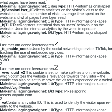
what pages have been read.
Maksimal lagringsvarighet
: 1 dag
Type
: HTTP-informasjonskapsel
_hjSessionUser_#
Collects statistics on the visitor's visits to the
website, such as the number of visits, average time spent on the
website and what pages have been read.
Maksimal lagringsvarighet
: 1 år
Type
: HTTP-informasjonskapsel
_hjTLDTest
Registers statistical data on users' behaviour on the
website. Used for internal analytics by the website operator.
Maksimal lagringsvarighet
: Økt
Type
: HTTP-informasjonskapsel
TikTok
1
Lær mer om denne leverandøren
_tt_enable_cookie
Used by the social networking service, TikTok, fo
tracking the use of embedded services.
Maksimal lagringsvarighet
: 1 år
Type
: HTTP-informasjonskapsel
VWO
2
Lær mer om denne leverandøren
_vwo_uuid_v2
This cookie is set to make split-tests on the website,
which optimizes the website's relevance towards the visitor – the
cookie can also be set to improve the visitor's experience on a websi
Maksimal lagringsvarighet
: 1 år
Type
: HTTP-informasjonskapsel
collect/v.gif
Venter
Maksimal lagringsvarighet
: Økt
Type
: Pikselsporing
assets.voyado.com
2
_va
Contains an visitor ID. This is used to identify the visitor upon re-
entry to the website.
Maksimal lagringsvarighet
: 1 år
Type
: HTTP-informasjonskapsel