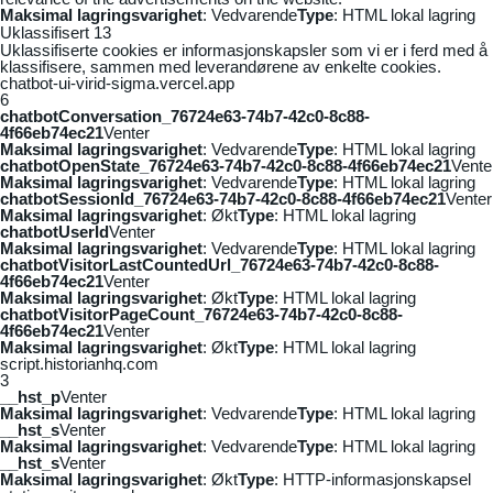
Maksimal lagringsvarighet
: Vedvarende
Type
: HTML lokal lagring
Uklassifisert
13
Uklassifiserte cookies er informasjonskapsler som vi er i ferd med å
klassifisere, sammen med leverandørene av enkelte cookies.
chatbot-ui-virid-sigma.vercel.app
6
chatbotConversation_76724e63-74b7-42c0-8c88-
4f66eb74ec21
Venter
Maksimal lagringsvarighet
: Vedvarende
Type
: HTML lokal lagring
chatbotOpenState_76724e63-74b7-42c0-8c88-4f66eb74ec21
Vente
Maksimal lagringsvarighet
: Vedvarende
Type
: HTML lokal lagring
chatbotSessionId_76724e63-74b7-42c0-8c88-4f66eb74ec21
Venter
Maksimal lagringsvarighet
: Økt
Type
: HTML lokal lagring
chatbotUserId
Venter
Maksimal lagringsvarighet
: Vedvarende
Type
: HTML lokal lagring
chatbotVisitorLastCountedUrl_76724e63-74b7-42c0-8c88-
4f66eb74ec21
Venter
Maksimal lagringsvarighet
: Økt
Type
: HTML lokal lagring
chatbotVisitorPageCount_76724e63-74b7-42c0-8c88-
4f66eb74ec21
Venter
Maksimal lagringsvarighet
: Økt
Type
: HTML lokal lagring
script.historianhq.com
3
__hst_p
Venter
Maksimal lagringsvarighet
: Vedvarende
Type
: HTML lokal lagring
__hst_s
Venter
Maksimal lagringsvarighet
: Vedvarende
Type
: HTML lokal lagring
__hst_s
Venter
Maksimal lagringsvarighet
: Økt
Type
: HTTP-informasjonskapsel