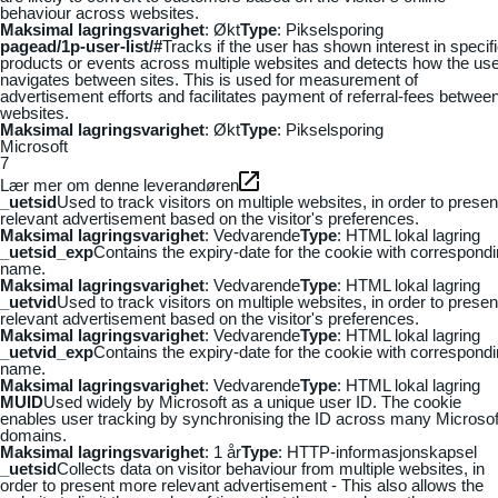
behaviour across websites.
Maksimal lagringsvarighet
: Økt
Type
: Pikselsporing
pagead/1p-user-list/#
Tracks if the user has shown interest in specif
products or events across multiple websites and detects how the us
navigates between sites. This is used for measurement of
advertisement efforts and facilitates payment of referral-fees betwee
websites.
Maksimal lagringsvarighet
: Økt
Type
: Pikselsporing
Microsoft
7
Lær mer om denne leverandøren
_uetsid
Used to track visitors on multiple websites, in order to presen
relevant advertisement based on the visitor's preferences.
Maksimal lagringsvarighet
: Vedvarende
Type
: HTML lokal lagring
_uetsid_exp
Contains the expiry-date for the cookie with correspond
name.
Maksimal lagringsvarighet
: Vedvarende
Type
: HTML lokal lagring
_uetvid
Used to track visitors on multiple websites, in order to presen
relevant advertisement based on the visitor's preferences.
Maksimal lagringsvarighet
: Vedvarende
Type
: HTML lokal lagring
_uetvid_exp
Contains the expiry-date for the cookie with correspond
name.
Maksimal lagringsvarighet
: Vedvarende
Type
: HTML lokal lagring
MUID
Used widely by Microsoft as a unique user ID. The cookie
enables user tracking by synchronising the ID across many Microsof
domains.
Maksimal lagringsvarighet
: 1 år
Type
: HTTP-informasjonskapsel
_uetsid
Collects data on visitor behaviour from multiple websites, in
order to present more relevant advertisement - This also allows the