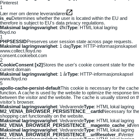
Pinterest
1
Lær mer om denne leverandøren
is_eu
Determines whether the user is located within the EU and
therefore is subject to EU's data privacy regulations.
Maksimal lagringsvarighet
: Økt
Type
: HTML lokal lagring
floyd.no
1
PHPSESSID
Preserves user session state across page requests.
Maksimal lagringsvarighet
: 1 dag
Type
: HTTP-informasjonskapsel
www.collect.floyd.no
consent.cookiebot.com
2
CookieConsent [x2]
Stores the user's cookie consent state for the
current domain
Maksimal lagringsvarighet
: 1 år
Type
: HTTP-informasjonskapsel
www.floyd.no
5
apollo-cache-persist-default
This cookie is necessary for the cache
function. A cache is used by the website to optimize the response ti
between the visitor and the website. The cache is usually stored on t
visitor’s browser.
Maksimal lagringsvarighet
: Vedvarende
Type
: HTML lokal lagring
M2_VENIA_BROWSER_PERSISTENCE__cartId
Necessary for th
shopping cart functionality on the website.
Maksimal lagringsvarighet
: Vedvarende
Type
: HTML lokal lagring
M2_VENIA_BROWSER_PERSISTENCE__magento_cache_id
Ven
Maksimal lagringsvarighet
: Vedvarende
Type
: HTML lokal lagring
M2_VENIA_BROWSER_PERSISTENCE__urlResolver_#
Venter