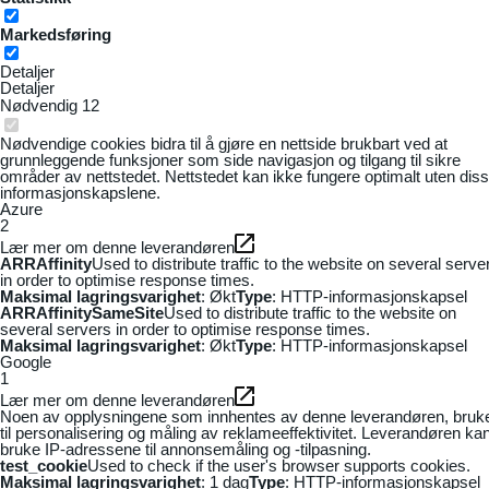
Markedsføring
Detaljer
Detaljer
Nødvendig
12
Nødvendige cookies bidra til å gjøre en nettside brukbart ved at
grunnleggende funksjoner som side navigasjon og tilgang til sikre
områder av nettstedet. Nettstedet kan ikke fungere optimalt uten dis
informasjonskapslene.
Azure
2
Lær mer om denne leverandøren
ARRAffinity
Used to distribute traffic to the website on several serve
in order to optimise response times.
Maksimal lagringsvarighet
: Økt
Type
: HTTP-informasjonskapsel
ARRAffinitySameSite
Used to distribute traffic to the website on
several servers in order to optimise response times.
Maksimal lagringsvarighet
: Økt
Type
: HTTP-informasjonskapsel
Google
1
Lær mer om denne leverandøren
Noen av opplysningene som innhentes av denne leverandøren, bruk
til personalisering og måling av reklameeffektivitet. Leverandøren ka
bruke IP-adressene til annonsemåling og -tilpasning.
test_cookie
Used to check if the user's browser supports cookies.
Maksimal lagringsvarighet
: 1 dag
Type
: HTTP-informasjonskapsel