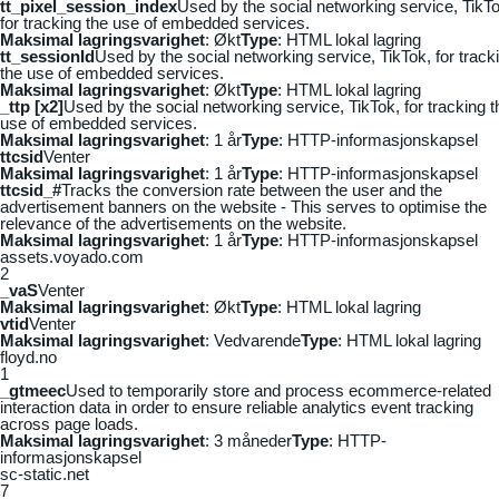
tt_pixel_session_index
Used by the social networking service, TikTo
for tracking the use of embedded services.
Maksimal lagringsvarighet
: Økt
Type
: HTML lokal lagring
tt_sessionId
Used by the social networking service, TikTok, for track
the use of embedded services.
Maksimal lagringsvarighet
: Økt
Type
: HTML lokal lagring
_ttp [x2]
Used by the social networking service, TikTok, for tracking t
use of embedded services.
Maksimal lagringsvarighet
: 1 år
Type
: HTTP-informasjonskapsel
ttcsid
Venter
Maksimal lagringsvarighet
: 1 år
Type
: HTTP-informasjonskapsel
ttcsid_#
Tracks the conversion rate between the user and the
advertisement banners on the website - This serves to optimise the
relevance of the advertisements on the website.
Maksimal lagringsvarighet
: 1 år
Type
: HTTP-informasjonskapsel
assets.voyado.com
2
_vaS
Venter
Maksimal lagringsvarighet
: Økt
Type
: HTML lokal lagring
vtid
Venter
Maksimal lagringsvarighet
: Vedvarende
Type
: HTML lokal lagring
floyd.no
1
_gtmeec
Used to temporarily store and process ecommerce-related
interaction data in order to ensure reliable analytics event tracking
across page loads.
Maksimal lagringsvarighet
: 3 måneder
Type
: HTTP-
informasjonskapsel
sc-static.net
7