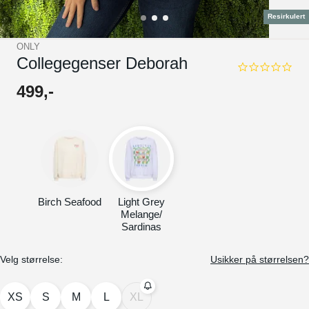
Resirkulert
ONLY
Collegegenser Deborah
0.0
star
499
,-
rating
Birch Seafood
Light Grey
Melange/
Sardinas
Velg størrelse:
Usikker på størrelsen?
XS
S
M
L
XL