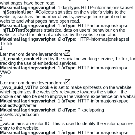
what pages have been read.
Maksimal lagringsvarighet
: 1 dag
Type
: HTTP-informasjonskapsel
_hjSessionUser_#
Collects statistics on the visitor's visits to the
website, such as the number of visits, average time spent on the
website and what pages have been read.
Maksimal lagringsvarighet
: 1 år
Type
: HTTP-informasjonskapsel
_hjTLDTest
Registers statistical data on users' behaviour on the
website. Used for internal analytics by the website operator.
Maksimal lagringsvarighet
: Økt
Type
: HTTP-informasjonskapsel
TikTok
1
Lær mer om denne leverandøren
_tt_enable_cookie
Used by the social networking service, TikTok, fo
tracking the use of embedded services.
Maksimal lagringsvarighet
: 1 år
Type
: HTTP-informasjonskapsel
VWO
2
Lær mer om denne leverandøren
_vwo_uuid_v2
This cookie is set to make split-tests on the website,
which optimizes the website's relevance towards the visitor – the
cookie can also be set to improve the visitor's experience on a websi
Maksimal lagringsvarighet
: 1 år
Type
: HTTP-informasjonskapsel
collect/v.gif
Venter
Maksimal lagringsvarighet
: Økt
Type
: Pikselsporing
assets.voyado.com
2
_va
Contains an visitor ID. This is used to identify the visitor upon re-
entry to the website.
Maksimal lagringsvarighet
: 1 år
Type
: HTTP-informasjonskapsel