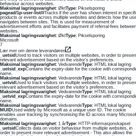
behaviour across websites.
Maksimal lagringsvarighet
: Økt
Type
: Pikselsporing
pagead/1p-user-list/#
Tracks if the user has shown interest in specif
products or events across multiple websites and detects how the us
navigates between sites. This is used for measurement of
advertisement efforts and facilitates payment of referral-fees betwee
websites.
Maksimal lagringsvarighet
: Økt
Type
: Pikselsporing
Microsoft
7
Lær mer om denne leverandøren
_uetsid
Used to track visitors on multiple websites, in order to presen
relevant advertisement based on the visitor's preferences.
Maksimal lagringsvarighet
: Vedvarende
Type
: HTML lokal lagring
_uetsid_exp
Contains the expiry-date for the cookie with correspond
name.
Maksimal lagringsvarighet
: Vedvarende
Type
: HTML lokal lagring
_uetvid
Used to track visitors on multiple websites, in order to presen
relevant advertisement based on the visitor's preferences.
Maksimal lagringsvarighet
: Vedvarende
Type
: HTML lokal lagring
_uetvid_exp
Contains the expiry-date for the cookie with correspond
name.
Maksimal lagringsvarighet
: Vedvarende
Type
: HTML lokal lagring
MUID
Used widely by Microsoft as a unique user ID. The cookie
enables user tracking by synchronising the ID across many Microsof
domains.
Maksimal lagringsvarighet
: 1 år
Type
: HTTP-informasjonskapsel
_uetsid
Collects data on visitor behaviour from multiple websites, in
order to present more relevant advertisement - This also allows the