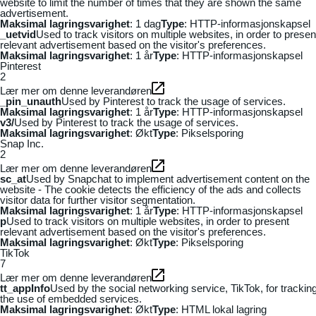
website to limit the number of times that they are shown the same
advertisement.
Maksimal lagringsvarighet
: 1 dag
Type
: HTTP-informasjonskapsel
_uetvid
Used to track visitors on multiple websites, in order to presen
relevant advertisement based on the visitor's preferences.
Maksimal lagringsvarighet
: 1 år
Type
: HTTP-informasjonskapsel
Pinterest
2
Lær mer om denne leverandøren
_pin_unauth
Used by Pinterest to track the usage of services.
Maksimal lagringsvarighet
: 1 år
Type
: HTTP-informasjonskapsel
v3/
Used by Pinterest to track the usage of services.
Maksimal lagringsvarighet
: Økt
Type
: Pikselsporing
Snap Inc.
2
Lær mer om denne leverandøren
sc_at
Used by Snapchat to implement advertisement content on the
website - The cookie detects the efficiency of the ads and collects
visitor data for further visitor segmentation.
Maksimal lagringsvarighet
: 1 år
Type
: HTTP-informasjonskapsel
p
Used to track visitors on multiple websites, in order to present
relevant advertisement based on the visitor's preferences.
Maksimal lagringsvarighet
: Økt
Type
: Pikselsporing
TikTok
7
Lær mer om denne leverandøren
tt_appInfo
Used by the social networking service, TikTok, for trackin
the use of embedded services.
Maksimal lagringsvarighet
: Økt
Type
: HTML lokal lagring