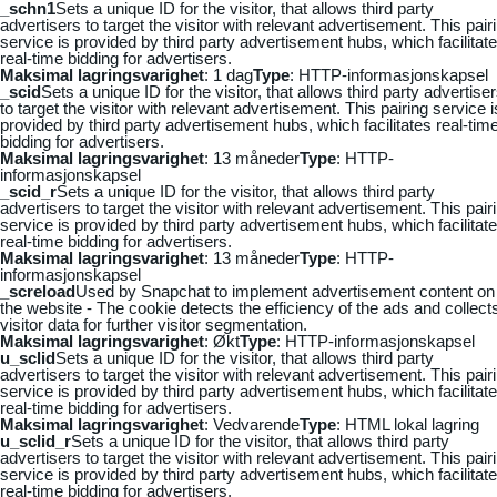
_schn1
Sets a unique ID for the visitor, that allows third party
advertisers to target the visitor with relevant advertisement. This pair
service is provided by third party advertisement hubs, which facilitat
real-time bidding for advertisers.
Maksimal lagringsvarighet
: 1 dag
Type
: HTTP-informasjonskapsel
_scid
Sets a unique ID for the visitor, that allows third party advertise
to target the visitor with relevant advertisement. This pairing service i
provided by third party advertisement hubs, which facilitates real-tim
bidding for advertisers.
Maksimal lagringsvarighet
: 13 måneder
Type
: HTTP-
informasjonskapsel
_scid_r
Sets a unique ID for the visitor, that allows third party
advertisers to target the visitor with relevant advertisement. This pair
service is provided by third party advertisement hubs, which facilitat
real-time bidding for advertisers.
Maksimal lagringsvarighet
: 13 måneder
Type
: HTTP-
informasjonskapsel
_screload
Used by Snapchat to implement advertisement content on
the website - The cookie detects the efficiency of the ads and collect
visitor data for further visitor segmentation.
Maksimal lagringsvarighet
: Økt
Type
: HTTP-informasjonskapsel
u_sclid
Sets a unique ID for the visitor, that allows third party
advertisers to target the visitor with relevant advertisement. This pair
service is provided by third party advertisement hubs, which facilitat
real-time bidding for advertisers.
Maksimal lagringsvarighet
: Vedvarende
Type
: HTML lokal lagring
u_sclid_r
Sets a unique ID for the visitor, that allows third party
advertisers to target the visitor with relevant advertisement. This pair
service is provided by third party advertisement hubs, which facilitat
real-time bidding for advertisers.