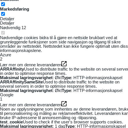
Markedsføring
Detaljer
Detaljer
Nødvendig
12
Nødvendige cookies bidra til å gjøre en nettside brukbart ved at
grunnleggende funksjoner som side navigasjon og tilgang til sikre
områder av nettstedet. Nettstedet kan ikke fungere optimalt uten dis
informasjonskapslene.
Azure
2
Lær mer om denne leverandøren
ARRAffinity
Used to distribute traffic to the website on several serve
in order to optimise response times.
Maksimal lagringsvarighet
: Økt
Type
: HTTP-informasjonskapsel
ARRAffinitySameSite
Used to distribute traffic to the website on
several servers in order to optimise response times.
Maksimal lagringsvarighet
: Økt
Type
: HTTP-informasjonskapsel
Google
1
Lær mer om denne leverandøren
Noen av opplysningene som innhentes av denne leverandøren, bruk
til personalisering og måling av reklameeffektivitet. Leverandøren ka
bruke IP-adressene til annonsemåling og -tilpasning.
test_cookie
Used to check if the user's browser supports cookies.
Maksimal lagringsvarighet
: 1 dag
Type
: HTTP-informasjonskapsel