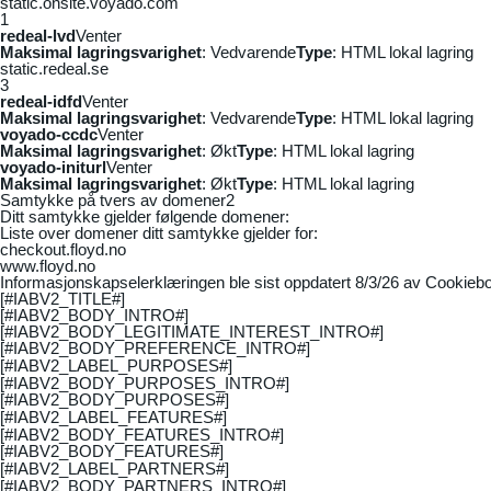
static.onsite.voyado.com
1
redeal-lvd
Venter
Maksimal lagringsvarighet
: Vedvarende
Type
: HTML lokal lagring
static.redeal.se
3
redeal-idfd
Venter
Maksimal lagringsvarighet
: Vedvarende
Type
: HTML lokal lagring
voyado-ccdc
Venter
Maksimal lagringsvarighet
: Økt
Type
: HTML lokal lagring
voyado-initurl
Venter
Maksimal lagringsvarighet
: Økt
Type
: HTML lokal lagring
Samtykke på tvers av domener
2
Ditt samtykke gjelder følgende domener:
Liste over domener ditt samtykke gjelder for:
checkout.floyd.no
www.floyd.no
Informasjonskapselerklæringen ble sist oppdatert 8/3/26 av
Cookiebo
[#IABV2_TITLE#]
[#IABV2_BODY_INTRO#]
[#IABV2_BODY_LEGITIMATE_INTEREST_INTRO#]
[#IABV2_BODY_PREFERENCE_INTRO#]
[#IABV2_LABEL_PURPOSES#]
[#IABV2_BODY_PURPOSES_INTRO#]
[#IABV2_BODY_PURPOSES#]
[#IABV2_LABEL_FEATURES#]
[#IABV2_BODY_FEATURES_INTRO#]
[#IABV2_BODY_FEATURES#]
[#IABV2_LABEL_PARTNERS#]
[#IABV2_BODY_PARTNERS_INTRO#]