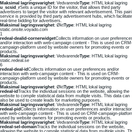
Maksimal lagringsvarighet
: Vedvarende
Type
: HTML lokal lagring
u_scsid_r
Sets a unique ID for the visitor, that allows third party
advertisers to target the visitor with relevant advertisement. This pair
service is provided by third party advertisement hubs, which facilitat
real-time bidding for advertisers.
Maksimal lagringsvarighet
: Økt
Type
: HTML lokal lagring
static.onsite.voyado.com
1
redeal-dealid-cornerwidget
Collects information on user preference
and/or interaction with web-campaign content - This is used on CRM
campaign-platform used by website owners for promoting events or
products.
Maksimal lagringsvarighet
: Vedvarende
Type
: HTML lokal lagring
static.redeal.se
6
redeal-deal-id
Collects information on user preferences and/or
interaction with web-campaign content - This is used on CRM-
campaign-platform used by website owners for promoting events or
products.
Maksimal lagringsvarighet
: Økt
Type
: HTML lokal lagring
redeal-id
Tracks the individual sessions on the website, allowing the
website to compile statistical data from multiple visits. This data can
also be used to create leads for marketing purposes.
Maksimal lagringsvarighet
: Vedvarende
Type
: HTML lokal lagring
redeal-pid
Collects information on user preferences and/or interactio
with web-campaign content - This is used on CRM-campaign-platfo
used by website owners for promoting events or products.
Maksimal lagringsvarighet
: Vedvarende
Type
: HTML lokal lagring
redeal-sel-domain
Tracks the individual sessions on the website,
allowing the website to compile statistical data from multiple visits. Th