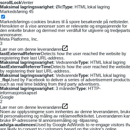
scrollLock
Venter
Maksimal lagringsvarighet
: Økt
Type
: HTML lokal lagring
Markedsføring
45
Markedsførings-cookies brukes til å spore besøkende på nettsteder.
Hensikten er å vise annonser som er relevante og engasjerende for
den enkelte bruker og dermed mer verdifull for utgivere og tredjepart
annonsører.
Meta Platforms, Inc.
3
Lær mer om denne leverandøren
lastExternalReferrer
Detects how the user reached the website by
registering their last URL-address.
Maksimal lagringsvarighet
: Vedvarende
Type
: HTML lokal lagring
lastExternalReferrerTime
Detects how the user reached the websit
by registering their last URL-address.
Maksimal lagringsvarighet
: Vedvarende
Type
: HTML lokal lagring
_fbp
Used by Facebook to deliver a series of advertisement products
such as real time bidding from third party advertisers.
Maksimal lagringsvarighet
: 3 måneder
Type
: HTTP-
informasjonskapsel
Google
2
Lær mer om denne leverandøren
Noen av opplysningene som innhentes av denne leverandøren, bruk
til personalisering og måling av reklameeffektivitet. Leverandøren ka
bruke IP-adressene til annonsemåling og -tilpasning.
ads/ga-audiences
Used by Google AdWords to re-engage visitors th
are likely to convert to customers based on the visitor's online