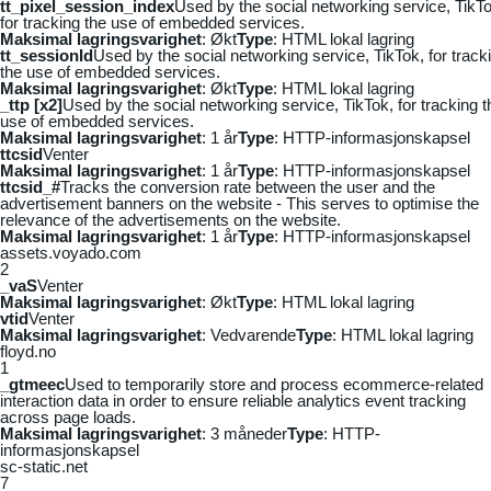
tt_pixel_session_index
Used by the social networking service, TikTo
for tracking the use of embedded services.
Maksimal lagringsvarighet
: Økt
Type
: HTML lokal lagring
tt_sessionId
Used by the social networking service, TikTok, for track
the use of embedded services.
Maksimal lagringsvarighet
: Økt
Type
: HTML lokal lagring
_ttp [x2]
Used by the social networking service, TikTok, for tracking t
use of embedded services.
Maksimal lagringsvarighet
: 1 år
Type
: HTTP-informasjonskapsel
ttcsid
Venter
Maksimal lagringsvarighet
: 1 år
Type
: HTTP-informasjonskapsel
ttcsid_#
Tracks the conversion rate between the user and the
advertisement banners on the website - This serves to optimise the
relevance of the advertisements on the website.
Maksimal lagringsvarighet
: 1 år
Type
: HTTP-informasjonskapsel
assets.voyado.com
2
_vaS
Venter
Maksimal lagringsvarighet
: Økt
Type
: HTML lokal lagring
vtid
Venter
Maksimal lagringsvarighet
: Vedvarende
Type
: HTML lokal lagring
floyd.no
1
_gtmeec
Used to temporarily store and process ecommerce-related
interaction data in order to ensure reliable analytics event tracking
across page loads.
Maksimal lagringsvarighet
: 3 måneder
Type
: HTTP-
informasjonskapsel
sc-static.net
7