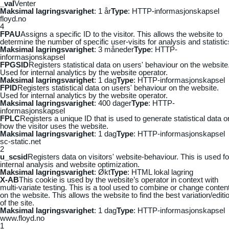
_vaI
Venter
Maksimal lagringsvarighet
: 1 år
Type
: HTTP-informasjonskapsel
floyd.no
4
FPAU
Assigns a specific ID to the visitor. This allows the website to
determine the number of specific user-visits for analysis and statistic
Maksimal lagringsvarighet
: 3 måneder
Type
: HTTP-
informasjonskapsel
FPGSID
Registers statistical data on users' behaviour on the website
Used for internal analytics by the website operator.
Maksimal lagringsvarighet
: 1 dag
Type
: HTTP-informasjonskapsel
FPID
Registers statistical data on users' behaviour on the website.
Used for internal analytics by the website operator.
Maksimal lagringsvarighet
: 400 dager
Type
: HTTP-
informasjonskapsel
FPLC
Registers a unique ID that is used to generate statistical data o
how the visitor uses the website.
Maksimal lagringsvarighet
: 1 dag
Type
: HTTP-informasjonskapsel
sc-static.net
2
u_scsid
Registers data on visitors' website-behaviour. This is used fo
internal analysis and website optimization.
Maksimal lagringsvarighet
: Økt
Type
: HTML lokal lagring
X-AB
This cookie is used by the website’s operator in context with
multi-variate testing. This is a tool used to combine or change conten
on the website. This allows the website to find the best variation/editi
of the site.
Maksimal lagringsvarighet
: 1 dag
Type
: HTTP-informasjonskapsel
www.floyd.no
1