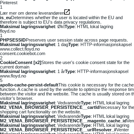
Pinterest
1
Lær mer om denne leverandøren
is_eu
Determines whether the user is located within the EU and
therefore is subject to EU's data privacy regulations.
Maksimal lagringsvarighet
: Økt
Type
: HTML lokal lagring
floyd.no
1
PHPSESSID
Preserves user session state across page requests.
Maksimal lagringsvarighet
: 1 dag
Type
: HTTP-informasjonskapsel
www.collect.floyd.no
consent.cookiebot.com
2
CookieConsent [x2]
Stores the user's cookie consent state for the
current domain
Maksimal lagringsvarighet
: 1 år
Type
: HTTP-informasjonskapsel
www.floyd.no
5
apollo-cache-persist-default
This cookie is necessary for the cache
function. A cache is used by the website to optimize the response ti
between the visitor and the website. The cache is usually stored on t
visitor’s browser.
Maksimal lagringsvarighet
: Vedvarende
Type
: HTML lokal lagring
M2_VENIA_BROWSER_PERSISTENCE__cartId
Necessary for th
shopping cart functionality on the website.
Maksimal lagringsvarighet
: Vedvarende
Type
: HTML lokal lagring
M2_VENIA_BROWSER_PERSISTENCE__magento_cache_id
Ven
Maksimal lagringsvarighet
: Vedvarende
Type
: HTML lokal lagring
M2_VENIA_BROWSER_PERSISTENCE__urlResolver_#
Venter