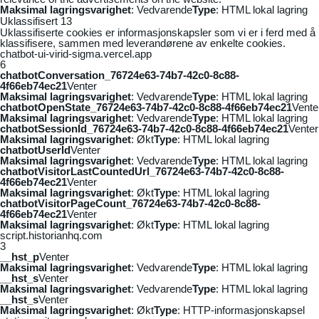
Maksimal lagringsvarighet
: Vedvarende
Type
: HTML lokal lagring
Uklassifisert
13
Uklassifiserte cookies er informasjonskapsler som vi er i ferd med å
klassifisere, sammen med leverandørene av enkelte cookies.
chatbot-ui-virid-sigma.vercel.app
6
chatbotConversation_76724e63-74b7-42c0-8c88-
4f66eb74ec21
Venter
Maksimal lagringsvarighet
: Vedvarende
Type
: HTML lokal lagring
chatbotOpenState_76724e63-74b7-42c0-8c88-4f66eb74ec21
Vente
Maksimal lagringsvarighet
: Vedvarende
Type
: HTML lokal lagring
chatbotSessionId_76724e63-74b7-42c0-8c88-4f66eb74ec21
Venter
Maksimal lagringsvarighet
: Økt
Type
: HTML lokal lagring
chatbotUserId
Venter
Maksimal lagringsvarighet
: Vedvarende
Type
: HTML lokal lagring
chatbotVisitorLastCountedUrl_76724e63-74b7-42c0-8c88-
4f66eb74ec21
Venter
Maksimal lagringsvarighet
: Økt
Type
: HTML lokal lagring
chatbotVisitorPageCount_76724e63-74b7-42c0-8c88-
4f66eb74ec21
Venter
Maksimal lagringsvarighet
: Økt
Type
: HTML lokal lagring
script.historianhq.com
3
__hst_p
Venter
Maksimal lagringsvarighet
: Vedvarende
Type
: HTML lokal lagring
__hst_s
Venter
Maksimal lagringsvarighet
: Vedvarende
Type
: HTML lokal lagring
__hst_s
Venter
Maksimal lagringsvarighet
: Økt
Type
: HTTP-informasjonskapsel