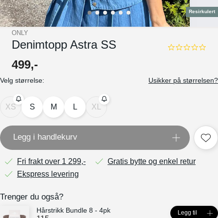
Resirkulert
ONLY
Denimtopp Astra SS
0.0
star
499
,-
rating
Velg størrelse:
Usikker på størrelsen?
XS
S
M
L
XL
Legg i handlekurv
Fri frakt over 1 299,-
Gratis bytte og enkel retur
Ekspress levering
Trenger du også?
Hårstrikk Bundle 8 - 4pk
Legg til