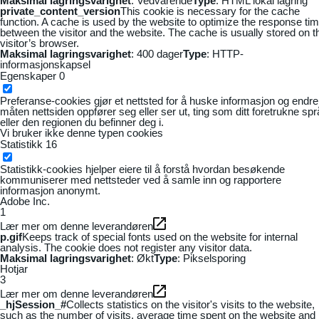
Maksimal lagringsvarighet
: Vedvarende
Type
: HTML lokal lagring
private_content_version
This cookie is necessary for the cache
function. A cache is used by the website to optimize the response ti
between the visitor and the website. The cache is usually stored on t
visitor’s browser.
Maksimal lagringsvarighet
: 400 dager
Type
: HTTP-
informasjonskapsel
Egenskaper
0
Preferanse-cookies gjør et nettsted for å huske informasjon og endre
måten nettsiden oppfører seg eller ser ut, ting som ditt foretrukne sp
eller den regionen du befinner deg i.
Vi bruker ikke denne typen cookies
Statistikk
16
Statistikk-cookies hjelper eiere til å forstå hvordan besøkende
kommuniserer med nettsteder ved å samle inn og rapportere
informasjon anonymt.
Adobe Inc.
1
Lær mer om denne leverandøren
p.gif
Keeps track of special fonts used on the website for internal
analysis. The cookie does not register any visitor data.
Maksimal lagringsvarighet
: Økt
Type
: Pikselsporing
Hotjar
3
Lær mer om denne leverandøren
_hjSession_#
Collects statistics on the visitor's visits to the website,
such as the number of visits, average time spent on the website and