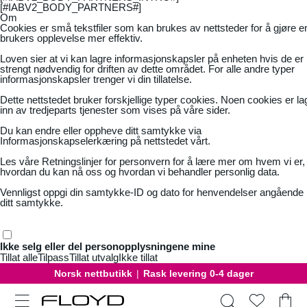
[#IABV2_BODY_PARTNERS#]
Om
Cookies er små tekstfiler som kan brukes av nettsteder for å gjøre e
brukers opplevelse mer effektiv.
Loven sier at vi kan lagre informasjonskapsler på enheten hvis de er
strengt nødvendig for driften av dette området. For alle andre typer
informasjonskapsler trenger vi din tillatelse.
Dette nettstedet bruker forskjellige typer cookies. Noen cookies er la
inn av tredjeparts tjenester som vises på våre sider.
Du kan endre eller oppheve ditt samtykke via
Informasjonskapselerkæring på nettstedet vårt.
Les våre
Retningslinjer for personvern
for å lære mer om hvem vi er,
hvordan du kan nå oss og hvordan vi behandler personlig data.
Vennligst oppgi din samtykke-ID og dato for henvendelser angående
ditt samtykke.
Ikke selg eller del personopplysningene mine
Tillat alle
Tilpass
Tillat utvalg
Ikke tillat
Gratis bytte
|
30 dager åpent kjøp