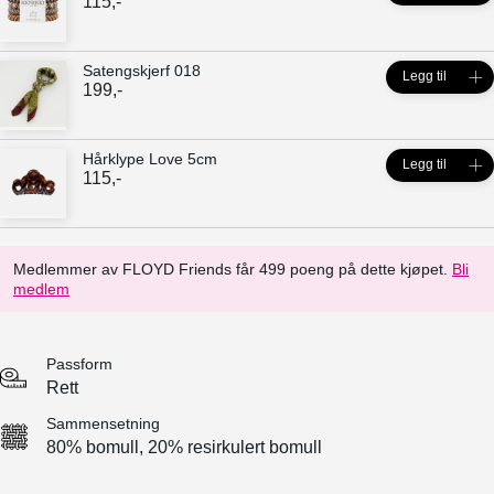
115
,-
Satengskjerf 018
Legg til
199
,-
Hårklype Love 5cm
Legg til
115
,-
Medlemmer av FLOYD Friends får 499 poeng på dette kjøpet.
Bli
medlem
Passform
Rett
Sammensetning
80% bomull, 20% resirkulert bomull