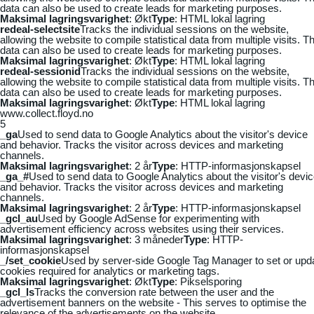
data can also be used to create leads for marketing purposes.
Maksimal lagringsvarighet
: Økt
Type
: HTML lokal lagring
redeal-selectsite
Tracks the individual sessions on the website,
allowing the website to compile statistical data from multiple visits. Th
data can also be used to create leads for marketing purposes.
Maksimal lagringsvarighet
: Økt
Type
: HTML lokal lagring
redeal-sessionid
Tracks the individual sessions on the website,
allowing the website to compile statistical data from multiple visits. Th
data can also be used to create leads for marketing purposes.
Maksimal lagringsvarighet
: Økt
Type
: HTML lokal lagring
www.collect.floyd.no
5
_ga
Used to send data to Google Analytics about the visitor's device
and behavior. Tracks the visitor across devices and marketing
channels.
Maksimal lagringsvarighet
: 2 år
Type
: HTTP-informasjonskapsel
_ga_#
Used to send data to Google Analytics about the visitor's devi
and behavior. Tracks the visitor across devices and marketing
channels.
Maksimal lagringsvarighet
: 2 år
Type
: HTTP-informasjonskapsel
_gcl_au
Used by Google AdSense for experimenting with
advertisement efficiency across websites using their services.
Maksimal lagringsvarighet
: 3 måneder
Type
: HTTP-
informasjonskapsel
_/set_cookie
Used by server-side Google Tag Manager to set or upd
cookies required for analytics or marketing tags.
Maksimal lagringsvarighet
: Økt
Type
: Pikselsporing
_gcl_ls
Tracks the conversion rate between the user and the
advertisement banners on the website - This serves to optimise the
relevance of the advertisements on the website.