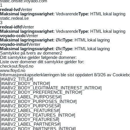
static.onsite.voyado.com
1
redeal-lvd
Venter
Maksimal lagringsvarighet
: Vedvarende
Type
: HTML lokal lagring
static.redeal.se
3
redeal-idfd
Venter
Maksimal lagringsvarighet
: Vedvarende
Type
: HTML lokal lagring
voyado-ccdc
Venter
Maksimal lagringsvarighet
: Økt
Type
: HTML lokal lagring
voyado-initurl
Venter
Maksimal lagringsvarighet
: Økt
Type
: HTML lokal lagring
Samtykke på tvers av domener
2
Ditt samtykke gjelder følgende domener:
Liste over domener ditt samtykke gjelder for:
checkout.floyd.no
www.floyd.no
Informasjonskapselerklæringen ble sist oppdatert 8/3/26 av
Cookiebo
[#IABV2_TITLE#]
[#IABV2_BODY_INTRO#]
[#IABV2_BODY_LEGITIMATE_INTEREST_INTRO#]
[#IABV2_BODY_PREFERENCE_INTRO#]
[#IABV2_LABEL_PURPOSES#]
[#IABV2_BODY_PURPOSES_INTRO#]
[#IABV2_BODY_PURPOSES#]
[#IABV2_LABEL_FEATURES#]
[#IABV2_BODY_FEATURES_INTRO#]
[#IABV2_BODY_FEATURES#]
[#IABV2_LABEL_PARTNERS#]
[#IABV2_BODY_PARTNERS_INTRO#]