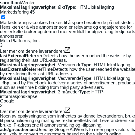
scrollLock
Venter
Maksimal lagringsvarighet
: Økt
Type
: HTML lokal lagring
Markedsføring
45
Markedsførings-cookies brukes til å spore besøkende på nettsteder.
Hensikten er å vise annonser som er relevante og engasjerende for
den enkelte bruker og dermed mer verdifull for utgivere og tredjepart
annonsører.
Meta Platforms, Inc.
3
Lær mer om denne leverandøren
lastExternalReferrer
Detects how the user reached the website by
registering their last URL-address.
Maksimal lagringsvarighet
: Vedvarende
Type
: HTML lokal lagring
lastExternalReferrerTime
Detects how the user reached the websit
by registering their last URL-address.
Maksimal lagringsvarighet
: Vedvarende
Type
: HTML lokal lagring
_fbp
Used by Facebook to deliver a series of advertisement products
such as real time bidding from third party advertisers.
Maksimal lagringsvarighet
: 3 måneder
Type
: HTTP-
informasjonskapsel
Google
2
Lær mer om denne leverandøren
Noen av opplysningene som innhentes av denne leverandøren, bruk
til personalisering og måling av reklameeffektivitet. Leverandøren ka
bruke IP-adressene til annonsemåling og -tilpasning.
ads/ga-audiences
Used by Google AdWords to re-engage visitors th
are likely to convert to customers based on the visitor's online