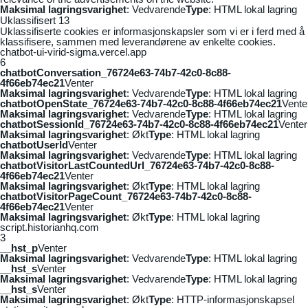
Maksimal lagringsvarighet
: Vedvarende
Type
: HTML lokal lagring
Uklassifisert
13
Uklassifiserte cookies er informasjonskapsler som vi er i ferd med å
klassifisere, sammen med leverandørene av enkelte cookies.
chatbot-ui-virid-sigma.vercel.app
6
chatbotConversation_76724e63-74b7-42c0-8c88-
4f66eb74ec21
Venter
Maksimal lagringsvarighet
: Vedvarende
Type
: HTML lokal lagring
chatbotOpenState_76724e63-74b7-42c0-8c88-4f66eb74ec21
Vente
Maksimal lagringsvarighet
: Vedvarende
Type
: HTML lokal lagring
chatbotSessionId_76724e63-74b7-42c0-8c88-4f66eb74ec21
Venter
Maksimal lagringsvarighet
: Økt
Type
: HTML lokal lagring
chatbotUserId
Venter
Maksimal lagringsvarighet
: Vedvarende
Type
: HTML lokal lagring
chatbotVisitorLastCountedUrl_76724e63-74b7-42c0-8c88-
4f66eb74ec21
Venter
Maksimal lagringsvarighet
: Økt
Type
: HTML lokal lagring
chatbotVisitorPageCount_76724e63-74b7-42c0-8c88-
4f66eb74ec21
Venter
Maksimal lagringsvarighet
: Økt
Type
: HTML lokal lagring
script.historianhq.com
3
__hst_p
Venter
Maksimal lagringsvarighet
: Vedvarende
Type
: HTML lokal lagring
__hst_s
Venter
Maksimal lagringsvarighet
: Vedvarende
Type
: HTML lokal lagring
__hst_s
Venter
Maksimal lagringsvarighet
: Økt
Type
: HTTP-informasjonskapsel