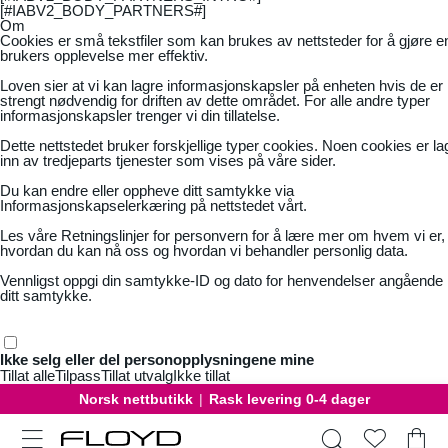
[#IABV2_BODY_PARTNERS#]
Om
Cookies er små tekstfiler som kan brukes av nettsteder for å gjøre e
brukers opplevelse mer effektiv.
Loven sier at vi kan lagre informasjonskapsler på enheten hvis de er
strengt nødvendig for driften av dette området. For alle andre typer
informasjonskapsler trenger vi din tillatelse.
Dette nettstedet bruker forskjellige typer cookies. Noen cookies er la
inn av tredjeparts tjenester som vises på våre sider.
Du kan endre eller oppheve ditt samtykke via
Informasjonskapselerkæring på nettstedet vårt.
Les våre
Retningslinjer for personvern
for å lære mer om hvem vi er,
hvordan du kan nå oss og hvordan vi behandler personlig data.
Vennligst oppgi din samtykke-ID og dato for henvendelser angående
ditt samtykke.
Ikke selg eller del personopplysningene mine
Tillat alle
Tilpass
Tillat utvalg
Ikke tillat
Norsk nettbutikk
|
Rask levering 0-4 dager