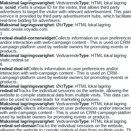
Maksimal lagringsvarighet
: Vedvarende
Type
: HTML lokal lagring
u_scsid_r
Sets a unique ID for the visitor, that allows third party
advertisers to target the visitor with relevant advertisement. This pair
service is provided by third party advertisement hubs, which facilitat
real-time bidding for advertisers.
Maksimal lagringsvarighet
: Økt
Type
: HTML lokal lagring
static.onsite.voyado.com
1
redeal-dealid-cornerwidget
Collects information on user preference
and/or interaction with web-campaign content - This is used on CRM
campaign-platform used by website owners for promoting events or
products.
Maksimal lagringsvarighet
: Vedvarende
Type
: HTML lokal lagring
static.redeal.se
6
redeal-deal-id
Collects information on user preferences and/or
interaction with web-campaign content - This is used on CRM-
campaign-platform used by website owners for promoting events or
products.
Maksimal lagringsvarighet
: Økt
Type
: HTML lokal lagring
redeal-id
Tracks the individual sessions on the website, allowing the
website to compile statistical data from multiple visits. This data can
also be used to create leads for marketing purposes.
Maksimal lagringsvarighet
: Vedvarende
Type
: HTML lokal lagring
redeal-pid
Collects information on user preferences and/or interactio
with web-campaign content - This is used on CRM-campaign-platfo
used by website owners for promoting events or products.
Maksimal lagringsvarighet
: Vedvarende
Type
: HTML lokal lagring
redeal-sel-domain
Tracks the individual sessions on the website,
allowing the website to compile statistical data from multiple visits. Th