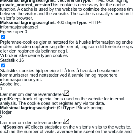
Maksimal lagringsvarighet
: Vedvarende
Type
: HTML lokal lagring
private_content_version
This cookie is necessary for the cache
function. A cache is used by the website to optimize the response ti
between the visitor and the website. The cache is usually stored on t
visitor’s browser.
Maksimal lagringsvarighet
: 400 dager
Type
: HTTP-
informasjonskapsel
Egenskaper
0
Preferanse-cookies gjør et nettsted for å huske informasjon og endre
måten nettsiden oppfører seg eller ser ut, ting som ditt foretrukne sp
eller den regionen du befinner deg i.
Vi bruker ikke denne typen cookies
Statistikk
16
Statistikk-cookies hjelper eiere til å forstå hvordan besøkende
kommuniserer med nettsteder ved å samle inn og rapportere
informasjon anonymt.
Adobe Inc.
1
Lær mer om denne leverandøren
p.gif
Keeps track of special fonts used on the website for internal
analysis. The cookie does not register any visitor data.
Maksimal lagringsvarighet
: Økt
Type
: Pikselsporing
Hotjar
3
Lær mer om denne leverandøren
_hjSession_#
Collects statistics on the visitor's visits to the website,
such as the number of visits, average time spent on the website and