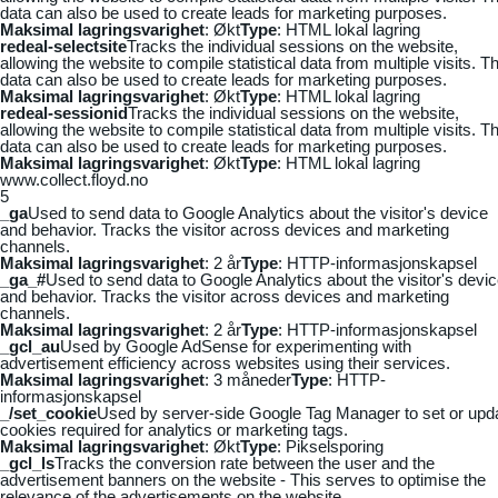
data can also be used to create leads for marketing purposes.
Maksimal lagringsvarighet
: Økt
Type
: HTML lokal lagring
redeal-selectsite
Tracks the individual sessions on the website,
allowing the website to compile statistical data from multiple visits. Th
data can also be used to create leads for marketing purposes.
Maksimal lagringsvarighet
: Økt
Type
: HTML lokal lagring
redeal-sessionid
Tracks the individual sessions on the website,
allowing the website to compile statistical data from multiple visits. Th
data can also be used to create leads for marketing purposes.
Maksimal lagringsvarighet
: Økt
Type
: HTML lokal lagring
www.collect.floyd.no
5
_ga
Used to send data to Google Analytics about the visitor's device
and behavior. Tracks the visitor across devices and marketing
channels.
Maksimal lagringsvarighet
: 2 år
Type
: HTTP-informasjonskapsel
_ga_#
Used to send data to Google Analytics about the visitor's devi
and behavior. Tracks the visitor across devices and marketing
channels.
Maksimal lagringsvarighet
: 2 år
Type
: HTTP-informasjonskapsel
_gcl_au
Used by Google AdSense for experimenting with
advertisement efficiency across websites using their services.
Maksimal lagringsvarighet
: 3 måneder
Type
: HTTP-
informasjonskapsel
_/set_cookie
Used by server-side Google Tag Manager to set or upd
cookies required for analytics or marketing tags.
Maksimal lagringsvarighet
: Økt
Type
: Pikselsporing
_gcl_ls
Tracks the conversion rate between the user and the
advertisement banners on the website - This serves to optimise the
relevance of the advertisements on the website.