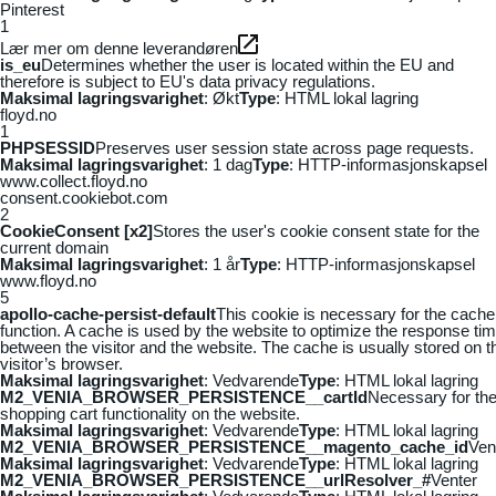
Pinterest
1
Lær mer om denne leverandøren
is_eu
Determines whether the user is located within the EU and
therefore is subject to EU's data privacy regulations.
Maksimal lagringsvarighet
: Økt
Type
: HTML lokal lagring
floyd.no
1
PHPSESSID
Preserves user session state across page requests.
Maksimal lagringsvarighet
: 1 dag
Type
: HTTP-informasjonskapsel
www.collect.floyd.no
consent.cookiebot.com
2
CookieConsent [x2]
Stores the user's cookie consent state for the
current domain
Maksimal lagringsvarighet
: 1 år
Type
: HTTP-informasjonskapsel
www.floyd.no
5
apollo-cache-persist-default
This cookie is necessary for the cache
function. A cache is used by the website to optimize the response ti
between the visitor and the website. The cache is usually stored on t
visitor’s browser.
Maksimal lagringsvarighet
: Vedvarende
Type
: HTML lokal lagring
M2_VENIA_BROWSER_PERSISTENCE__cartId
Necessary for th
shopping cart functionality on the website.
Maksimal lagringsvarighet
: Vedvarende
Type
: HTML lokal lagring
M2_VENIA_BROWSER_PERSISTENCE__magento_cache_id
Ven
Maksimal lagringsvarighet
: Vedvarende
Type
: HTML lokal lagring
M2_VENIA_BROWSER_PERSISTENCE__urlResolver_#
Venter