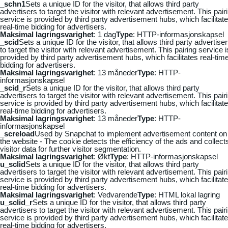
_schn1
Sets a unique ID for the visitor, that allows third party
advertisers to target the visitor with relevant advertisement. This pair
service is provided by third party advertisement hubs, which facilitat
real-time bidding for advertisers.
Maksimal lagringsvarighet
: 1 dag
Type
: HTTP-informasjonskapsel
_scid
Sets a unique ID for the visitor, that allows third party advertise
to target the visitor with relevant advertisement. This pairing service i
provided by third party advertisement hubs, which facilitates real-tim
bidding for advertisers.
Maksimal lagringsvarighet
: 13 måneder
Type
: HTTP-
informasjonskapsel
_scid_r
Sets a unique ID for the visitor, that allows third party
advertisers to target the visitor with relevant advertisement. This pair
service is provided by third party advertisement hubs, which facilitat
real-time bidding for advertisers.
Maksimal lagringsvarighet
: 13 måneder
Type
: HTTP-
informasjonskapsel
_screload
Used by Snapchat to implement advertisement content on
the website - The cookie detects the efficiency of the ads and collect
visitor data for further visitor segmentation.
Maksimal lagringsvarighet
: Økt
Type
: HTTP-informasjonskapsel
u_sclid
Sets a unique ID for the visitor, that allows third party
advertisers to target the visitor with relevant advertisement. This pair
service is provided by third party advertisement hubs, which facilitat
real-time bidding for advertisers.
Maksimal lagringsvarighet
: Vedvarende
Type
: HTML lokal lagring
u_sclid_r
Sets a unique ID for the visitor, that allows third party
advertisers to target the visitor with relevant advertisement. This pair
service is provided by third party advertisement hubs, which facilitat
real-time bidding for advertisers.