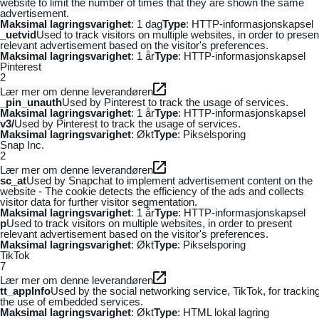
website to limit the number of times that they are shown the same
advertisement.
Maksimal lagringsvarighet
: 1 dag
Type
: HTTP-informasjonskapsel
_uetvid
Used to track visitors on multiple websites, in order to presen
relevant advertisement based on the visitor's preferences.
Maksimal lagringsvarighet
: 1 år
Type
: HTTP-informasjonskapsel
Pinterest
2
Lær mer om denne leverandøren
_pin_unauth
Used by Pinterest to track the usage of services.
Maksimal lagringsvarighet
: 1 år
Type
: HTTP-informasjonskapsel
v3/
Used by Pinterest to track the usage of services.
Maksimal lagringsvarighet
: Økt
Type
: Pikselsporing
Snap Inc.
2
Lær mer om denne leverandøren
sc_at
Used by Snapchat to implement advertisement content on the
website - The cookie detects the efficiency of the ads and collects
visitor data for further visitor segmentation.
Maksimal lagringsvarighet
: 1 år
Type
: HTTP-informasjonskapsel
p
Used to track visitors on multiple websites, in order to present
relevant advertisement based on the visitor's preferences.
Maksimal lagringsvarighet
: Økt
Type
: Pikselsporing
TikTok
7
Lær mer om denne leverandøren
tt_appInfo
Used by the social networking service, TikTok, for trackin
the use of embedded services.
Maksimal lagringsvarighet
: Økt
Type
: HTML lokal lagring