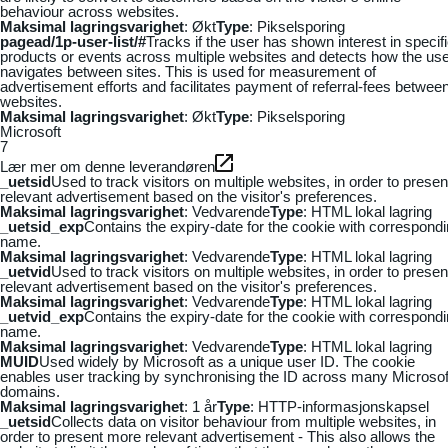
behaviour across websites.
Maksimal lagringsvarighet
: Økt
Type
: Pikselsporing
pagead/1p-user-list/#
Tracks if the user has shown interest in specif
products or events across multiple websites and detects how the us
navigates between sites. This is used for measurement of
advertisement efforts and facilitates payment of referral-fees betwee
websites.
Maksimal lagringsvarighet
: Økt
Type
: Pikselsporing
Microsoft
7
Lær mer om denne leverandøren
_uetsid
Used to track visitors on multiple websites, in order to presen
relevant advertisement based on the visitor's preferences.
Maksimal lagringsvarighet
: Vedvarende
Type
: HTML lokal lagring
_uetsid_exp
Contains the expiry-date for the cookie with correspond
name.
Maksimal lagringsvarighet
: Vedvarende
Type
: HTML lokal lagring
_uetvid
Used to track visitors on multiple websites, in order to presen
relevant advertisement based on the visitor's preferences.
Maksimal lagringsvarighet
: Vedvarende
Type
: HTML lokal lagring
_uetvid_exp
Contains the expiry-date for the cookie with correspond
name.
Maksimal lagringsvarighet
: Vedvarende
Type
: HTML lokal lagring
MUID
Used widely by Microsoft as a unique user ID. The cookie
enables user tracking by synchronising the ID across many Microsof
domains.
Maksimal lagringsvarighet
: 1 år
Type
: HTTP-informasjonskapsel
_uetsid
Collects data on visitor behaviour from multiple websites, in
order to present more relevant advertisement - This also allows the