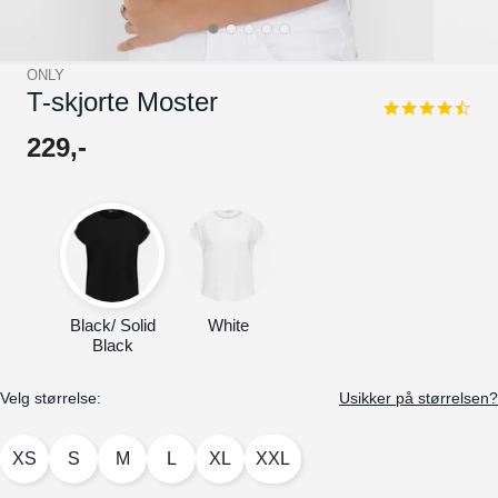
ONLY
T-skjorte Moster
4.4
star
229
,-
rating
Black/ Solid
White
Black
Velg størrelse:
Usikker på størrelsen?
XS
S
M
L
XL
XXL