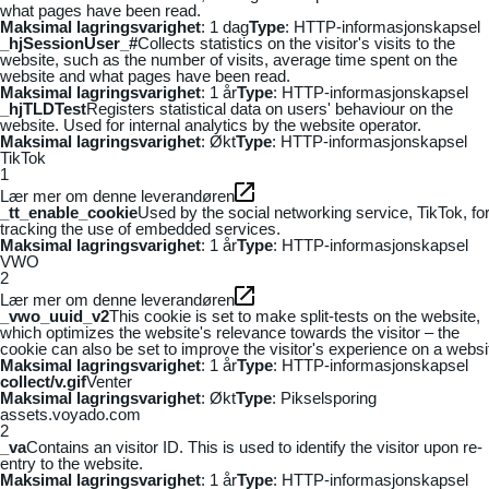
what pages have been read.
Maksimal lagringsvarighet
: 1 dag
Type
: HTTP-informasjonskapsel
_hjSessionUser_#
Collects statistics on the visitor's visits to the
website, such as the number of visits, average time spent on the
website and what pages have been read.
Maksimal lagringsvarighet
: 1 år
Type
: HTTP-informasjonskapsel
_hjTLDTest
Registers statistical data on users' behaviour on the
website. Used for internal analytics by the website operator.
Maksimal lagringsvarighet
: Økt
Type
: HTTP-informasjonskapsel
TikTok
1
Lær mer om denne leverandøren
_tt_enable_cookie
Used by the social networking service, TikTok, fo
tracking the use of embedded services.
Maksimal lagringsvarighet
: 1 år
Type
: HTTP-informasjonskapsel
VWO
2
Lær mer om denne leverandøren
_vwo_uuid_v2
This cookie is set to make split-tests on the website,
which optimizes the website's relevance towards the visitor – the
cookie can also be set to improve the visitor's experience on a websi
Maksimal lagringsvarighet
: 1 år
Type
: HTTP-informasjonskapsel
collect/v.gif
Venter
Maksimal lagringsvarighet
: Økt
Type
: Pikselsporing
assets.voyado.com
2
_va
Contains an visitor ID. This is used to identify the visitor upon re-
entry to the website.
Maksimal lagringsvarighet
: 1 år
Type
: HTTP-informasjonskapsel