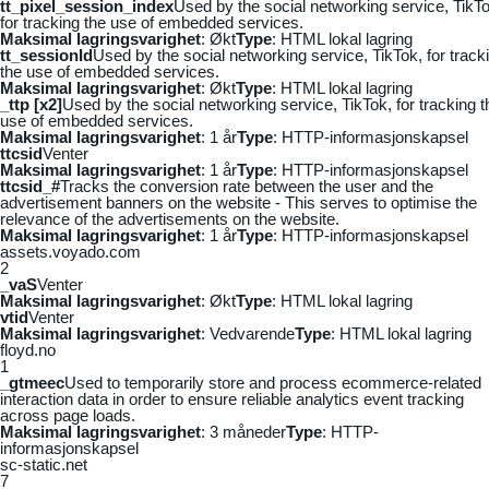
tt_pixel_session_index
Used by the social networking service, TikTo
for tracking the use of embedded services.
Maksimal lagringsvarighet
: Økt
Type
: HTML lokal lagring
tt_sessionId
Used by the social networking service, TikTok, for track
the use of embedded services.
Maksimal lagringsvarighet
: Økt
Type
: HTML lokal lagring
_ttp [x2]
Used by the social networking service, TikTok, for tracking t
use of embedded services.
Maksimal lagringsvarighet
: 1 år
Type
: HTTP-informasjonskapsel
ttcsid
Venter
Maksimal lagringsvarighet
: 1 år
Type
: HTTP-informasjonskapsel
ttcsid_#
Tracks the conversion rate between the user and the
advertisement banners on the website - This serves to optimise the
relevance of the advertisements on the website.
Maksimal lagringsvarighet
: 1 år
Type
: HTTP-informasjonskapsel
assets.voyado.com
2
_vaS
Venter
Maksimal lagringsvarighet
: Økt
Type
: HTML lokal lagring
vtid
Venter
Maksimal lagringsvarighet
: Vedvarende
Type
: HTML lokal lagring
floyd.no
1
_gtmeec
Used to temporarily store and process ecommerce-related
interaction data in order to ensure reliable analytics event tracking
across page loads.
Maksimal lagringsvarighet
: 3 måneder
Type
: HTTP-
informasjonskapsel
sc-static.net
7