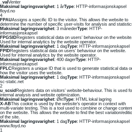
_vaI
Venter
Maksimal lagringsvarighet
: 1 år
Type
: HTTP-informasjonskapsel
floyd.no
4
FPAU
Assigns a specific ID to the visitor. This allows the website to
determine the number of specific user-visits for analysis and statistic
Maksimal lagringsvarighet
: 3 måneder
Type
: HTTP-
informasjonskapsel
FPGSID
Registers statistical data on users' behaviour on the website
Used for internal analytics by the website operator.
Maksimal lagringsvarighet
: 1 dag
Type
: HTTP-informasjonskapsel
FPID
Registers statistical data on users' behaviour on the website.
Used for internal analytics by the website operator.
Maksimal lagringsvarighet
: 400 dager
Type
: HTTP-
informasjonskapsel
FPLC
Registers a unique ID that is used to generate statistical data o
how the visitor uses the website.
Maksimal lagringsvarighet
: 1 dag
Type
: HTTP-informasjonskapsel
sc-static.net
2
u_scsid
Registers data on visitors' website-behaviour. This is used fo
internal analysis and website optimization.
Maksimal lagringsvarighet
: Økt
Type
: HTML lokal lagring
X-AB
This cookie is used by the website’s operator in context with
multi-variate testing. This is a tool used to combine or change conten
on the website. This allows the website to find the best variation/editi
of the site.
Maksimal lagringsvarighet
: 1 dag
Type
: HTTP-informasjonskapsel
www.floyd.no
1