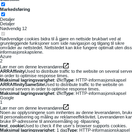
Markedsføring
Detaljer
Detaljer
Nødvendig
12
Nødvendige cookies bidra til å gjøre en nettside brukbart ved at
grunnleggende funksjoner som side navigasjon og tilgang til sikre
områder av nettstedet. Nettstedet kan ikke fungere optimalt uten dis
informasjonskapslene.
Azure
2
Lær mer om denne leverandøren
ARRAffinity
Used to distribute traffic to the website on several serve
in order to optimise response times.
Maksimal lagringsvarighet
: Økt
Type
: HTTP-informasjonskapsel
ARRAffinitySameSite
Used to distribute traffic to the website on
several servers in order to optimise response times.
Maksimal lagringsvarighet
: Økt
Type
: HTTP-informasjonskapsel
Google
1
Lær mer om denne leverandøren
Noen av opplysningene som innhentes av denne leverandøren, bruk
til personalisering og måling av reklameeffektivitet. Leverandøren ka
bruke IP-adressene til annonsemåling og -tilpasning.
test_cookie
Used to check if the user's browser supports cookies.
Maksimal lagringsvarighet
: 1 dag
Type
: HTTP-informasjonskapsel