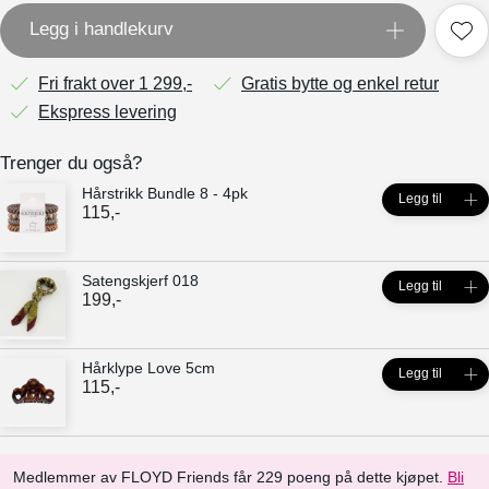
Legg i handlekurv
Fri frakt over 1 299,-
Gratis bytte og enkel retur
Ekspress levering
Trenger du også?
Hårstrikk Bundle 8 - 4pk
Legg til
115
,-
Satengskjerf 018
Legg til
199
,-
Hårklype Love 5cm
Legg til
115
,-
Medlemmer av FLOYD Friends får 229 poeng på dette kjøpet.
Bli