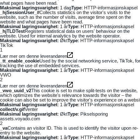
what pages have been read.
Maksimal lagringsvarighet
: 1 dag
Type
: HTTP-informasjonskapsel
_hjSessionUser_#
Collects statistics on the visitor's visits to the
website, such as the number of visits, average time spent on the
website and what pages have been read.
Maksimal lagringsvarighet
: 1 år
Type
: HTTP-informasjonskapsel
_hjTLDTest
Registers statistical data on users' behaviour on the
website. Used for internal analytics by the website operator.
Maksimal lagringsvarighet
: Økt
Type
: HTTP-informasjonskapsel
TikTok
1
Lær mer om denne leverandøren
_tt_enable_cookie
Used by the social networking service, TikTok, fo
tracking the use of embedded services.
Maksimal lagringsvarighet
: 1 år
Type
: HTTP-informasjonskapsel
VWO
2
Lær mer om denne leverandøren
_vwo_uuid_v2
This cookie is set to make split-tests on the website,
which optimizes the website's relevance towards the visitor – the
cookie can also be set to improve the visitor's experience on a websi
Maksimal lagringsvarighet
: 1 år
Type
: HTTP-informasjonskapsel
collect/v.gif
Venter
Maksimal lagringsvarighet
: Økt
Type
: Pikselsporing
assets.voyado.com
2
_va
Contains an visitor ID. This is used to identify the visitor upon re-
entry to the website.
Maksimal lagringsvarighet
: 1 år
Type
: HTTP-informasjonskapsel