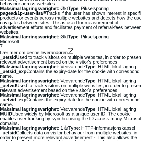
behaviour across websites.
Maksimal lagringsvarighet
: Økt
Type
: Pikselsporing
pagead/1p-user-list/#
Tracks if the user has shown interest in specif
products or events across multiple websites and detects how the us
navigates between sites. This is used for measurement of
advertisement efforts and facilitates payment of referral-fees betwee
websites.
Maksimal lagringsvarighet
: Økt
Type
: Pikselsporing
Microsoft
7
Lær mer om denne leverandøren
_uetsid
Used to track visitors on multiple websites, in order to presen
relevant advertisement based on the visitor's preferences.
Maksimal lagringsvarighet
: Vedvarende
Type
: HTML lokal lagring
_uetsid_exp
Contains the expiry-date for the cookie with correspond
name.
Maksimal lagringsvarighet
: Vedvarende
Type
: HTML lokal lagring
_uetvid
Used to track visitors on multiple websites, in order to presen
relevant advertisement based on the visitor's preferences.
Maksimal lagringsvarighet
: Vedvarende
Type
: HTML lokal lagring
_uetvid_exp
Contains the expiry-date for the cookie with correspond
name.
Maksimal lagringsvarighet
: Vedvarende
Type
: HTML lokal lagring
MUID
Used widely by Microsoft as a unique user ID. The cookie
enables user tracking by synchronising the ID across many Microsof
domains.
Maksimal lagringsvarighet
: 1 år
Type
: HTTP-informasjonskapsel
_uetsid
Collects data on visitor behaviour from multiple websites, in
order to present more relevant advertisement - This also allows the