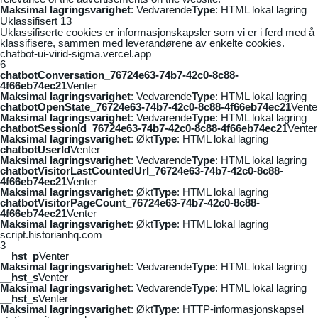
Maksimal lagringsvarighet
: Vedvarende
Type
: HTML lokal lagring
Uklassifisert
13
Uklassifiserte cookies er informasjonskapsler som vi er i ferd med å
klassifisere, sammen med leverandørene av enkelte cookies.
chatbot-ui-virid-sigma.vercel.app
6
chatbotConversation_76724e63-74b7-42c0-8c88-
4f66eb74ec21
Venter
Maksimal lagringsvarighet
: Vedvarende
Type
: HTML lokal lagring
chatbotOpenState_76724e63-74b7-42c0-8c88-4f66eb74ec21
Vente
Maksimal lagringsvarighet
: Vedvarende
Type
: HTML lokal lagring
chatbotSessionId_76724e63-74b7-42c0-8c88-4f66eb74ec21
Venter
Maksimal lagringsvarighet
: Økt
Type
: HTML lokal lagring
chatbotUserId
Venter
Maksimal lagringsvarighet
: Vedvarende
Type
: HTML lokal lagring
chatbotVisitorLastCountedUrl_76724e63-74b7-42c0-8c88-
4f66eb74ec21
Venter
Maksimal lagringsvarighet
: Økt
Type
: HTML lokal lagring
chatbotVisitorPageCount_76724e63-74b7-42c0-8c88-
4f66eb74ec21
Venter
Maksimal lagringsvarighet
: Økt
Type
: HTML lokal lagring
script.historianhq.com
3
__hst_p
Venter
Maksimal lagringsvarighet
: Vedvarende
Type
: HTML lokal lagring
__hst_s
Venter
Maksimal lagringsvarighet
: Vedvarende
Type
: HTML lokal lagring
__hst_s
Venter
Maksimal lagringsvarighet
: Økt
Type
: HTTP-informasjonskapsel