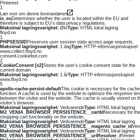
Pinterest
1
Lær mer om denne leverandøren
is_eu
Determines whether the user is located within the EU and
therefore is subject to EU's data privacy regulations.
Maksimal lagringsvarighet
: Økt
Type
: HTML lokal lagring
floyd.no
1
PHPSESSID
Preserves user session state across page requests.
Maksimal lagringsvarighet
: 1 dag
Type
: HTTP-informasjonskapsel
www.collect.floyd.no
consent.cookiebot.com
2
CookieConsent [x2]
Stores the user's cookie consent state for the
current domain
Maksimal lagringsvarighet
: 1 år
Type
: HTTP-informasjonskapsel
www.floyd.no
5
apollo-cache-persist-default
This cookie is necessary for the cache
function. A cache is used by the website to optimize the response ti
between the visitor and the website. The cache is usually stored on t
visitor’s browser.
Maksimal lagringsvarighet
: Vedvarende
Type
: HTML lokal lagring
M2_VENIA_BROWSER_PERSISTENCE__cartId
Necessary for th
shopping cart functionality on the website.
Maksimal lagringsvarighet
: Vedvarende
Type
: HTML lokal lagring
M2_VENIA_BROWSER_PERSISTENCE__magento_cache_id
Ven
Maksimal lagringsvarighet
: Vedvarende
Type
: HTML lokal lagring
M2_VENIA_BROWSER_PERSISTENCE__urlResolver_#
Venter