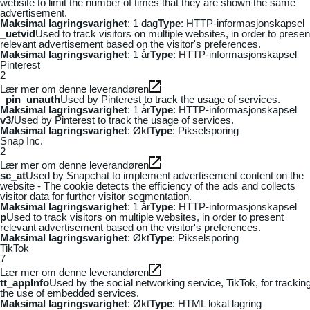
website to limit the number of times that they are shown the same
advertisement.
Maksimal lagringsvarighet
: 1 dag
Type
: HTTP-informasjonskapsel
_uetvid
Used to track visitors on multiple websites, in order to presen
relevant advertisement based on the visitor's preferences.
Maksimal lagringsvarighet
: 1 år
Type
: HTTP-informasjonskapsel
Pinterest
2
Lær mer om denne leverandøren
_pin_unauth
Used by Pinterest to track the usage of services.
Maksimal lagringsvarighet
: 1 år
Type
: HTTP-informasjonskapsel
v3/
Used by Pinterest to track the usage of services.
Maksimal lagringsvarighet
: Økt
Type
: Pikselsporing
Snap Inc.
2
Lær mer om denne leverandøren
sc_at
Used by Snapchat to implement advertisement content on the
website - The cookie detects the efficiency of the ads and collects
visitor data for further visitor segmentation.
Maksimal lagringsvarighet
: 1 år
Type
: HTTP-informasjonskapsel
p
Used to track visitors on multiple websites, in order to present
relevant advertisement based on the visitor's preferences.
Maksimal lagringsvarighet
: Økt
Type
: Pikselsporing
TikTok
7
Lær mer om denne leverandøren
tt_appInfo
Used by the social networking service, TikTok, for trackin
the use of embedded services.
Maksimal lagringsvarighet
: Økt
Type
: HTML lokal lagring