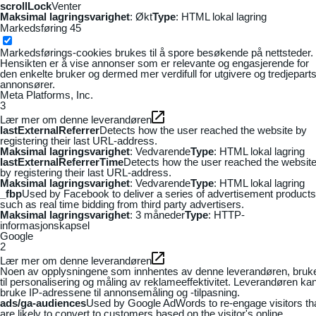
scrollLock
Venter
Maksimal lagringsvarighet
: Økt
Type
: HTML lokal lagring
Markedsføring
45
Markedsførings-cookies brukes til å spore besøkende på nettsteder.
Hensikten er å vise annonser som er relevante og engasjerende for
den enkelte bruker og dermed mer verdifull for utgivere og tredjepart
annonsører.
Meta Platforms, Inc.
3
Lær mer om denne leverandøren
lastExternalReferrer
Detects how the user reached the website by
registering their last URL-address.
Maksimal lagringsvarighet
: Vedvarende
Type
: HTML lokal lagring
lastExternalReferrerTime
Detects how the user reached the websit
by registering their last URL-address.
Maksimal lagringsvarighet
: Vedvarende
Type
: HTML lokal lagring
_fbp
Used by Facebook to deliver a series of advertisement products
such as real time bidding from third party advertisers.
Maksimal lagringsvarighet
: 3 måneder
Type
: HTTP-
informasjonskapsel
Google
2
Lær mer om denne leverandøren
Noen av opplysningene som innhentes av denne leverandøren, bruk
til personalisering og måling av reklameeffektivitet. Leverandøren ka
bruke IP-adressene til annonsemåling og -tilpasning.
ads/ga-audiences
Used by Google AdWords to re-engage visitors th
are likely to convert to customers based on the visitor's online