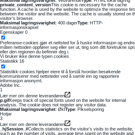
Maksimal lagringsvarighet
: Vedvarende
Type
: HTML lokal lagring
private_content_version
This cookie is necessary for the cache
function. A cache is used by the website to optimize the response ti
between the visitor and the website. The cache is usually stored on t
visitor’s browser.
Maksimal lagringsvarighet
: 400 dager
Type
: HTTP-
informasjonskapsel
Egenskaper
0
Preferanse-cookies gjør et nettsted for å huske informasjon og endre
måten nettsiden oppfører seg eller ser ut, ting som ditt foretrukne sp
eller den regionen du befinner deg i.
Vi bruker ikke denne typen cookies
Statistikk
16
Statistikk-cookies hjelper eiere til å forstå hvordan besøkende
kommuniserer med nettsteder ved å samle inn og rapportere
informasjon anonymt.
Adobe Inc.
1
Lær mer om denne leverandøren
p.gif
Keeps track of special fonts used on the website for internal
analysis. The cookie does not register any visitor data.
Maksimal lagringsvarighet
: Økt
Type
: Pikselsporing
Hotjar
3
Lær mer om denne leverandøren
_hjSession_#
Collects statistics on the visitor's visits to the website,
such as the number of visits, average time spent on the website and