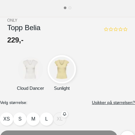
ONLY
Topp Belia
0.0
star
229
,-
rating
Cloud Dancer
Sunlight
Velg størrelse:
Usikker på størrelsen?
XS
S
M
L
XL