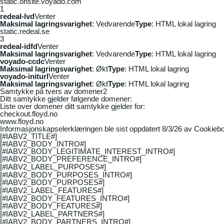
static.onsite.voyado.com
1
redeal-lvd
Venter
Maksimal lagringsvarighet
: Vedvarende
Type
: HTML lokal lagring
static.redeal.se
3
redeal-idfd
Venter
Maksimal lagringsvarighet
: Vedvarende
Type
: HTML lokal lagring
voyado-ccdc
Venter
Maksimal lagringsvarighet
: Økt
Type
: HTML lokal lagring
voyado-initurl
Venter
Maksimal lagringsvarighet
: Økt
Type
: HTML lokal lagring
Samtykke på tvers av domener
2
Ditt samtykke gjelder følgende domener:
Liste over domener ditt samtykke gjelder for:
checkout.floyd.no
www.floyd.no
Informasjonskapselerklæringen ble sist oppdatert 8/3/26 av
Cookiebo
[#IABV2_TITLE#]
[#IABV2_BODY_INTRO#]
[#IABV2_BODY_LEGITIMATE_INTEREST_INTRO#]
[#IABV2_BODY_PREFERENCE_INTRO#]
[#IABV2_LABEL_PURPOSES#]
[#IABV2_BODY_PURPOSES_INTRO#]
[#IABV2_BODY_PURPOSES#]
[#IABV2_LABEL_FEATURES#]
[#IABV2_BODY_FEATURES_INTRO#]
[#IABV2_BODY_FEATURES#]
[#IABV2_LABEL_PARTNERS#]
[#IABV2_BODY_PARTNERS_INTRO#]