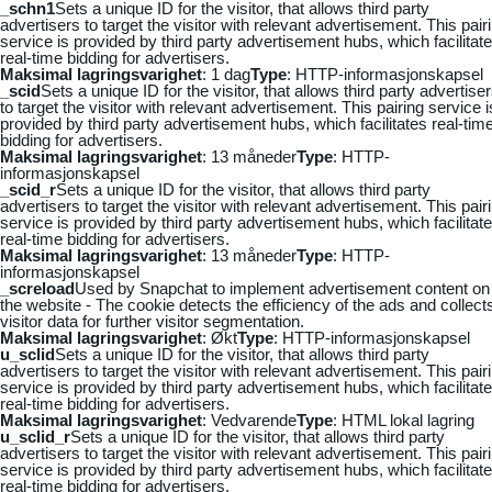
_schn1
Sets a unique ID for the visitor, that allows third party
advertisers to target the visitor with relevant advertisement. This pair
service is provided by third party advertisement hubs, which facilitat
real-time bidding for advertisers.
Maksimal lagringsvarighet
: 1 dag
Type
: HTTP-informasjonskapsel
_scid
Sets a unique ID for the visitor, that allows third party advertise
to target the visitor with relevant advertisement. This pairing service i
provided by third party advertisement hubs, which facilitates real-tim
bidding for advertisers.
Maksimal lagringsvarighet
: 13 måneder
Type
: HTTP-
informasjonskapsel
_scid_r
Sets a unique ID for the visitor, that allows third party
advertisers to target the visitor with relevant advertisement. This pair
service is provided by third party advertisement hubs, which facilitat
real-time bidding for advertisers.
Maksimal lagringsvarighet
: 13 måneder
Type
: HTTP-
informasjonskapsel
_screload
Used by Snapchat to implement advertisement content on
the website - The cookie detects the efficiency of the ads and collect
visitor data for further visitor segmentation.
Maksimal lagringsvarighet
: Økt
Type
: HTTP-informasjonskapsel
u_sclid
Sets a unique ID for the visitor, that allows third party
advertisers to target the visitor with relevant advertisement. This pair
service is provided by third party advertisement hubs, which facilitat
real-time bidding for advertisers.
Maksimal lagringsvarighet
: Vedvarende
Type
: HTML lokal lagring
u_sclid_r
Sets a unique ID for the visitor, that allows third party
advertisers to target the visitor with relevant advertisement. This pair
service is provided by third party advertisement hubs, which facilitat
real-time bidding for advertisers.