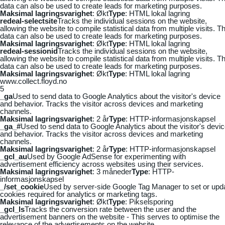
data can also be used to create leads for marketing purposes.
Maksimal lagringsvarighet
: Økt
Type
: HTML lokal lagring
redeal-selectsite
Tracks the individual sessions on the website,
allowing the website to compile statistical data from multiple visits. Th
data can also be used to create leads for marketing purposes.
Maksimal lagringsvarighet
: Økt
Type
: HTML lokal lagring
redeal-sessionid
Tracks the individual sessions on the website,
allowing the website to compile statistical data from multiple visits. Th
data can also be used to create leads for marketing purposes.
Maksimal lagringsvarighet
: Økt
Type
: HTML lokal lagring
www.collect.floyd.no
5
_ga
Used to send data to Google Analytics about the visitor's device
and behavior. Tracks the visitor across devices and marketing
channels.
Maksimal lagringsvarighet
: 2 år
Type
: HTTP-informasjonskapsel
_ga_#
Used to send data to Google Analytics about the visitor's devi
and behavior. Tracks the visitor across devices and marketing
channels.
Maksimal lagringsvarighet
: 2 år
Type
: HTTP-informasjonskapsel
_gcl_au
Used by Google AdSense for experimenting with
advertisement efficiency across websites using their services.
Maksimal lagringsvarighet
: 3 måneder
Type
: HTTP-
informasjonskapsel
_/set_cookie
Used by server-side Google Tag Manager to set or upd
cookies required for analytics or marketing tags.
Maksimal lagringsvarighet
: Økt
Type
: Pikselsporing
_gcl_ls
Tracks the conversion rate between the user and the
advertisement banners on the website - This serves to optimise the
relevance of the advertisements on the website.