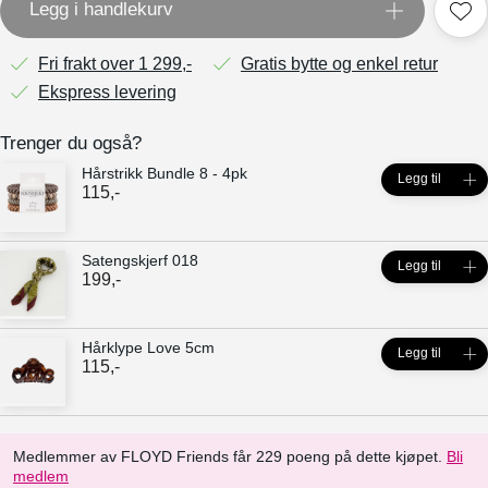
Legg i handlekurv
Fri frakt over 1 299,-
Gratis bytte og enkel retur
Ekspress levering
Trenger du også?
Hårstrikk Bundle 8 - 4pk
Legg til
115
,-
Satengskjerf 018
Legg til
199
,-
Hårklype Love 5cm
Legg til
115
,-
Medlemmer av FLOYD Friends får 229 poeng på dette kjøpet.
Bli
medlem