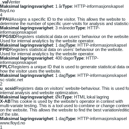
_vaI
Venter
Maksimal lagringsvarighet
: 1 år
Type
: HTTP-informasjonskapsel
floyd.no
4
FPAU
Assigns a specific ID to the visitor. This allows the website to
determine the number of specific user-visits for analysis and statistic
Maksimal lagringsvarighet
: 3 måneder
Type
: HTTP-
informasjonskapsel
FPGSID
Registers statistical data on users' behaviour on the website
Used for internal analytics by the website operator.
Maksimal lagringsvarighet
: 1 dag
Type
: HTTP-informasjonskapsel
FPID
Registers statistical data on users' behaviour on the website.
Used for internal analytics by the website operator.
Maksimal lagringsvarighet
: 400 dager
Type
: HTTP-
informasjonskapsel
FPLC
Registers a unique ID that is used to generate statistical data o
how the visitor uses the website.
Maksimal lagringsvarighet
: 1 dag
Type
: HTTP-informasjonskapsel
sc-static.net
2
u_scsid
Registers data on visitors' website-behaviour. This is used fo
internal analysis and website optimization.
Maksimal lagringsvarighet
: Økt
Type
: HTML lokal lagring
X-AB
This cookie is used by the website’s operator in context with
multi-variate testing. This is a tool used to combine or change conten
on the website. This allows the website to find the best variation/editi
of the site.
Maksimal lagringsvarighet
: 1 dag
Type
: HTTP-informasjonskapsel
www.floyd.no
1