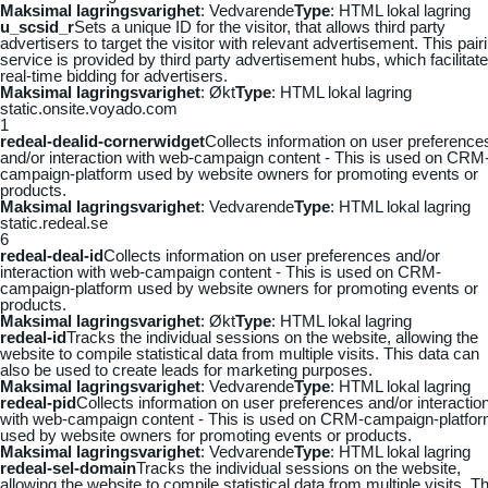
Maksimal lagringsvarighet
: Vedvarende
Type
: HTML lokal lagring
u_scsid_r
Sets a unique ID for the visitor, that allows third party
advertisers to target the visitor with relevant advertisement. This pair
service is provided by third party advertisement hubs, which facilitat
real-time bidding for advertisers.
Maksimal lagringsvarighet
: Økt
Type
: HTML lokal lagring
static.onsite.voyado.com
1
redeal-dealid-cornerwidget
Collects information on user preference
and/or interaction with web-campaign content - This is used on CRM
campaign-platform used by website owners for promoting events or
products.
Maksimal lagringsvarighet
: Vedvarende
Type
: HTML lokal lagring
static.redeal.se
6
redeal-deal-id
Collects information on user preferences and/or
interaction with web-campaign content - This is used on CRM-
campaign-platform used by website owners for promoting events or
products.
Maksimal lagringsvarighet
: Økt
Type
: HTML lokal lagring
redeal-id
Tracks the individual sessions on the website, allowing the
website to compile statistical data from multiple visits. This data can
also be used to create leads for marketing purposes.
Maksimal lagringsvarighet
: Vedvarende
Type
: HTML lokal lagring
redeal-pid
Collects information on user preferences and/or interactio
with web-campaign content - This is used on CRM-campaign-platfo
used by website owners for promoting events or products.
Maksimal lagringsvarighet
: Vedvarende
Type
: HTML lokal lagring
redeal-sel-domain
Tracks the individual sessions on the website,
allowing the website to compile statistical data from multiple visits. Th