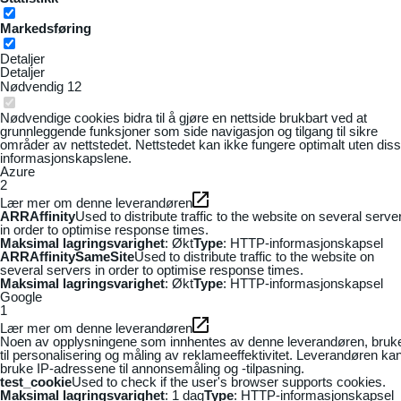
Markedsføring
Detaljer
Detaljer
Nødvendig
12
Nødvendige cookies bidra til å gjøre en nettside brukbart ved at
grunnleggende funksjoner som side navigasjon og tilgang til sikre
områder av nettstedet. Nettstedet kan ikke fungere optimalt uten dis
informasjonskapslene.
Azure
2
Lær mer om denne leverandøren
ARRAffinity
Used to distribute traffic to the website on several serve
in order to optimise response times.
Maksimal lagringsvarighet
: Økt
Type
: HTTP-informasjonskapsel
ARRAffinitySameSite
Used to distribute traffic to the website on
several servers in order to optimise response times.
Maksimal lagringsvarighet
: Økt
Type
: HTTP-informasjonskapsel
Google
1
Lær mer om denne leverandøren
Noen av opplysningene som innhentes av denne leverandøren, bruk
til personalisering og måling av reklameeffektivitet. Leverandøren ka
bruke IP-adressene til annonsemåling og -tilpasning.
test_cookie
Used to check if the user's browser supports cookies.
Maksimal lagringsvarighet
: 1 dag
Type
: HTTP-informasjonskapsel