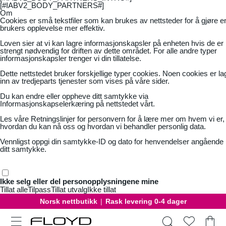
[#IABV2_BODY_PARTNERS#]
Om
Cookies er små tekstfiler som kan brukes av nettsteder for å gjøre e
brukers opplevelse mer effektiv.
Loven sier at vi kan lagre informasjonskapsler på enheten hvis de er
strengt nødvendig for driften av dette området. For alle andre typer
informasjonskapsler trenger vi din tillatelse.
Dette nettstedet bruker forskjellige typer cookies. Noen cookies er la
inn av tredjeparts tjenester som vises på våre sider.
Du kan endre eller oppheve ditt samtykke via
Informasjonskapselerkæring på nettstedet vårt.
Les våre
Retningslinjer for personvern
for å lære mer om hvem vi er,
hvordan du kan nå oss og hvordan vi behandler personlig data.
Vennligst oppgi din samtykke-ID og dato for henvendelser angående
ditt samtykke.
Ikke selg eller del personopplysningene mine
Tillat alle
Tilpass
Tillat utvalg
Ikke tillat
Norsk nettbutikk
|
Rask levering 0-4 dager