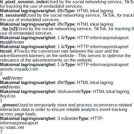
tt_pixel_session_index
Used by the social networking service, TikTo
for tracking the use of embedded services.
Maksimal lagringsvarighet
: Økt
Type
: HTML lokal lagring
tt_sessionId
Used by the social networking service, TikTok, for track
the use of embedded services.
Maksimal lagringsvarighet
: Økt
Type
: HTML lokal lagring
_ttp [x2]
Used by the social networking service, TikTok, for tracking t
use of embedded services.
Maksimal lagringsvarighet
: 1 år
Type
: HTTP-informasjonskapsel
ttcsid
Venter
Maksimal lagringsvarighet
: 1 år
Type
: HTTP-informasjonskapsel
ttcsid_#
Tracks the conversion rate between the user and the
advertisement banners on the website - This serves to optimise the
relevance of the advertisements on the website.
Maksimal lagringsvarighet
: 1 år
Type
: HTTP-informasjonskapsel
assets.voyado.com
2
_vaS
Venter
Maksimal lagringsvarighet
: Økt
Type
: HTML lokal lagring
vtid
Venter
Maksimal lagringsvarighet
: Vedvarende
Type
: HTML lokal lagring
floyd.no
1
_gtmeec
Used to temporarily store and process ecommerce-related
interaction data in order to ensure reliable analytics event tracking
across page loads.
Maksimal lagringsvarighet
: 3 måneder
Type
: HTTP-
informasjonskapsel
sc-static.net
7