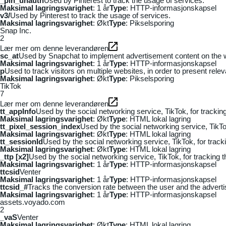
_pin_unauth
Used by Pinterest to track the usage of services.
Maksimal lagringsvarighet
: 1 år
Type
: HTTP-informasjonskapsel
v3/
Used by Pinterest to track the usage of services.
Maksimal lagringsvarighet
: Økt
Type
: Pikselsporing
Snap Inc.
2
Lær mer om denne leverandøren
sc_at
Used by Snapchat to implement advertisement content on the webs
Maksimal lagringsvarighet
: 1 år
Type
: HTTP-informasjonskapsel
p
Used to track visitors on multiple websites, in order to present rele
Maksimal lagringsvarighet
: Økt
Type
: Pikselsporing
TikTok
7
Lær mer om denne leverandøren
tt_appInfo
Used by the social networking service, TikTok, for tracki
Maksimal lagringsvarighet
: Økt
Type
: HTML lokal lagring
tt_pixel_session_index
Used by the social networking service, TikTo
Maksimal lagringsvarighet
: Økt
Type
: HTML lokal lagring
tt_sessionId
Used by the social networking service, TikTok, for trac
Maksimal lagringsvarighet
: Økt
Type
: HTML lokal lagring
_ttp [x2]
Used by the social networking service, TikTok, for tracking
Maksimal lagringsvarighet
: 1 år
Type
: HTTP-informasjonskapsel
ttcsid
Venter
Maksimal lagringsvarighet
: 1 år
Type
: HTTP-informasjonskapsel
ttcsid_#
Tracks the conversion rate between the user and the adverti
Maksimal lagringsvarighet
: 1 år
Type
: HTTP-informasjonskapsel
assets.voyado.com
2
_vaS
Venter
Maksimal lagringsvarighet
: Økt
Type
: HTML lokal lagring