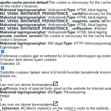
apollo-cache-persist-default
This cookie is necessary for the cache
on the visitor’s browser.
Maksimal lagringsvarighet
: Vedvarende
Type
: HTML lokal lagring
M2_VENIA_BROWSER_PERSISTENCE__cartId
Necessary for the 
Maksimal lagringsvarighet
: Vedvarende
Type
: HTML lokal lagring
M2_VENIA_BROWSER_PERSISTENCE__magento_cache_id
Ven
Maksimal lagringsvarighet
: Vedvarende
Type
: HTML lokal lagring
M2_VENIA_BROWSER_PERSISTENCE__urlResolver_#
Venter
Maksimal lagringsvarighet
: Vedvarende
Type
: HTML lokal lagring
private_content_version
This cookie is necessary for the cache fun
visitor’s browser.
Maksimal lagringsvarighet
: 400 dager
Type
: HTTP-informasjonskap
Egenskaper
0
Preferanse-cookies gjør et nettsted for å huske informasjon og endrer 
Vi bruker ikke denne typen cookies
Statistikk
16
Statistikk-cookies hjelper eiere til å forstå hvordan besøkende kom
Adobe Inc.
1
Lær mer om denne leverandøren
p.gif
Keeps track of special fonts used on the website for internal anal
Maksimal lagringsvarighet
: Økt
Type
: Pikselsporing
Hotjar
3
Lær mer om denne leverandøren
_hjSession_#
Collects statistics on the visitor's visits to the webs