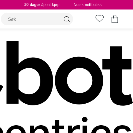
30 dager
åpent kjøp
Norsk nettbutikk