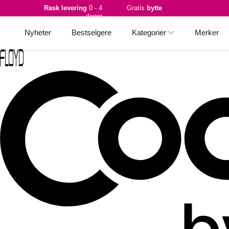
Rask levering
0 - 4
Gratis
bytte
dager
Nyheter
Bestselgere
Kategorier
Merker