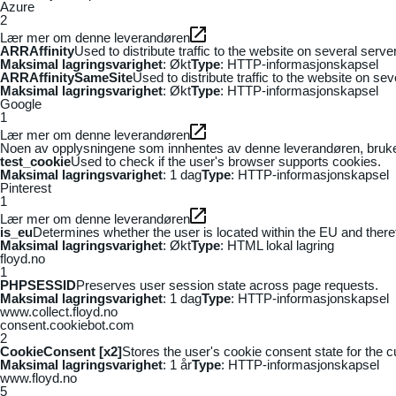
Azure
2
Lær mer om denne leverandøren
ARRAffinity
Used to distribute traffic to the website on several serv
Maksimal lagringsvarighet
: Økt
Type
: HTTP-informasjonskapsel
ARRAffinitySameSite
Used to distribute traffic to the website on se
Maksimal lagringsvarighet
: Økt
Type
: HTTP-informasjonskapsel
Google
1
Lær mer om denne leverandøren
Noen av opplysningene som innhentes av denne leverandøren, brukes t
test_cookie
Used to check if the user's browser supports cookies.
Maksimal lagringsvarighet
: 1 dag
Type
: HTTP-informasjonskapsel
Pinterest
1
Lær mer om denne leverandøren
is_eu
Determines whether the user is located within the EU and theref
Maksimal lagringsvarighet
: Økt
Type
: HTML lokal lagring
floyd.no
1
PHPSESSID
Preserves user session state across page requests.
Maksimal lagringsvarighet
: 1 dag
Type
: HTTP-informasjonskapsel
www.collect.floyd.no
consent.cookiebot.com
2
CookieConsent [x2]
Stores the user's cookie consent state for the 
Maksimal lagringsvarighet
: 1 år
Type
: HTTP-informasjonskapsel
www.floyd.no
5