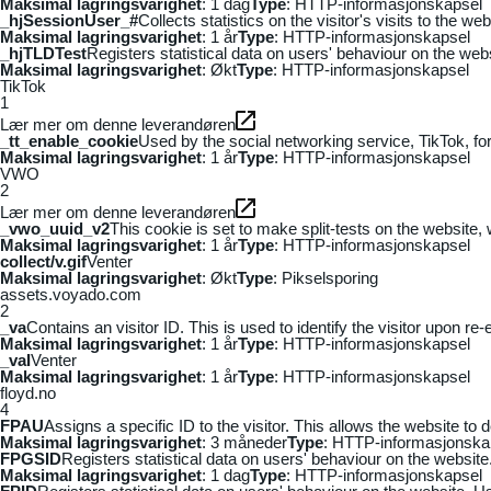
Maksimal lagringsvarighet
: 1 dag
Type
: HTTP-informasjonskapsel
_hjSessionUser_#
Collects statistics on the visitor's visits to the
Maksimal lagringsvarighet
: 1 år
Type
: HTTP-informasjonskapsel
_hjTLDTest
Registers statistical data on users' behaviour on the webs
Maksimal lagringsvarighet
: Økt
Type
: HTTP-informasjonskapsel
TikTok
1
Lær mer om denne leverandøren
_tt_enable_cookie
Used by the social networking service, TikTok, fo
Maksimal lagringsvarighet
: 1 år
Type
: HTTP-informasjonskapsel
VWO
2
Lær mer om denne leverandøren
_vwo_uuid_v2
This cookie is set to make split-tests on the website,
Maksimal lagringsvarighet
: 1 år
Type
: HTTP-informasjonskapsel
collect/v.gif
Venter
Maksimal lagringsvarighet
: Økt
Type
: Pikselsporing
assets.voyado.com
2
_va
Contains an visitor ID. This is used to identify the visitor upon re-
Maksimal lagringsvarighet
: 1 år
Type
: HTTP-informasjonskapsel
_vaI
Venter
Maksimal lagringsvarighet
: 1 år
Type
: HTTP-informasjonskapsel
floyd.no
4
FPAU
Assigns a specific ID to the visitor. This allows the website to 
Maksimal lagringsvarighet
: 3 måneder
Type
: HTTP-informasjonska
FPGSID
Registers statistical data on users' behaviour on the website.
Maksimal lagringsvarighet
: 1 dag
Type
: HTTP-informasjonskapsel