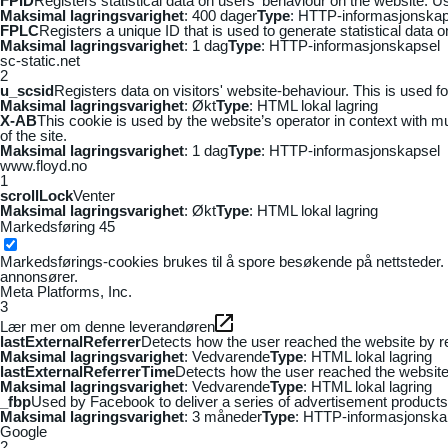
FPID
Registers statistical data on users' behaviour on the website. Us
Maksimal lagringsvarighet
: 400 dager
Type
: HTTP-informasjonskap
FPLC
Registers a unique ID that is used to generate statistical data 
Maksimal lagringsvarighet
: 1 dag
Type
: HTTP-informasjonskapsel
sc-static.net
2
u_scsid
Registers data on visitors' website-behaviour. This is used fo
Maksimal lagringsvarighet
: Økt
Type
: HTML lokal lagring
X-AB
This cookie is used by the website’s operator in context with mul
of the site.
Maksimal lagringsvarighet
: 1 dag
Type
: HTTP-informasjonskapsel
www.floyd.no
1
scrollLock
Venter
Maksimal lagringsvarighet
: Økt
Type
: HTML lokal lagring
Markedsføring
45
Markedsførings-cookies brukes til å spore besøkende på nettsteder. 
annonsører.
Meta Platforms, Inc.
3
Lær mer om denne leverandøren
lastExternalReferrer
Detects how the user reached the website by re
Maksimal lagringsvarighet
: Vedvarende
Type
: HTML lokal lagring
lastExternalReferrerTime
Detects how the user reached the website 
Maksimal lagringsvarighet
: Vedvarende
Type
: HTML lokal lagring
_fbp
Used by Facebook to deliver a series of advertisement products s
Maksimal lagringsvarighet
: 3 måneder
Type
: HTTP-informasjonska
Google
2