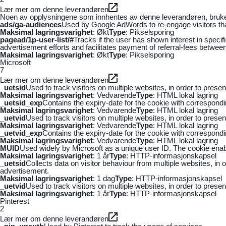
Lær mer om denne leverandøren
Noen av opplysningene som innhentes av denne leverandøren, brukes t
ads/ga-audiences
Used by Google AdWords to re-engage visitors that
Maksimal lagringsvarighet
: Økt
Type
: Pikselsporing
pagead/1p-user-list/#
Tracks if the user has shown interest in speci
advertisement efforts and facilitates payment of referral-fees betwee
Maksimal lagringsvarighet
: Økt
Type
: Pikselsporing
Microsoft
7
Lær mer om denne leverandøren
_uetsid
Used to track visitors on multiple websites, in order to prese
Maksimal lagringsvarighet
: Vedvarende
Type
: HTML lokal lagring
_uetsid_exp
Contains the expiry-date for the cookie with correspond
Maksimal lagringsvarighet
: Vedvarende
Type
: HTML lokal lagring
_uetvid
Used to track visitors on multiple websites, in order to prese
Maksimal lagringsvarighet
: Vedvarende
Type
: HTML lokal lagring
_uetvid_exp
Contains the expiry-date for the cookie with correspond
Maksimal lagringsvarighet
: Vedvarende
Type
: HTML lokal lagring
MUID
Used widely by Microsoft as a unique user ID. The cookie ena
Maksimal lagringsvarighet
: 1 år
Type
: HTTP-informasjonskapsel
_uetsid
Collects data on visitor behaviour from multiple websites, in
advertisement.
Maksimal lagringsvarighet
: 1 dag
Type
: HTTP-informasjonskapsel
_uetvid
Used to track visitors on multiple websites, in order to prese
Maksimal lagringsvarighet
: 1 år
Type
: HTTP-informasjonskapsel
Pinterest
2
Lær mer om denne leverandøren