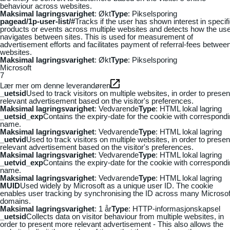
behaviour across websites.
Maksimal lagringsvarighet
: Økt
Type
: Pikselsporing
pagead/1p-user-list/#
Tracks if the user has shown interest in specif
products or events across multiple websites and detects how the us
navigates between sites. This is used for measurement of
advertisement efforts and facilitates payment of referral-fees betwee
websites.
Maksimal lagringsvarighet
: Økt
Type
: Pikselsporing
Microsoft
7
Lær mer om denne leverandøren
_uetsid
Used to track visitors on multiple websites, in order to presen
relevant advertisement based on the visitor's preferences.
Maksimal lagringsvarighet
: Vedvarende
Type
: HTML lokal lagring
_uetsid_exp
Contains the expiry-date for the cookie with correspond
name.
Maksimal lagringsvarighet
: Vedvarende
Type
: HTML lokal lagring
_uetvid
Used to track visitors on multiple websites, in order to presen
relevant advertisement based on the visitor's preferences.
Maksimal lagringsvarighet
: Vedvarende
Type
: HTML lokal lagring
_uetvid_exp
Contains the expiry-date for the cookie with correspond
name.
Maksimal lagringsvarighet
: Vedvarende
Type
: HTML lokal lagring
MUID
Used widely by Microsoft as a unique user ID. The cookie
enables user tracking by synchronising the ID across many Microsof
domains.
Maksimal lagringsvarighet
: 1 år
Type
: HTTP-informasjonskapsel
_uetsid
Collects data on visitor behaviour from multiple websites, in
order to present more relevant advertisement - This also allows the