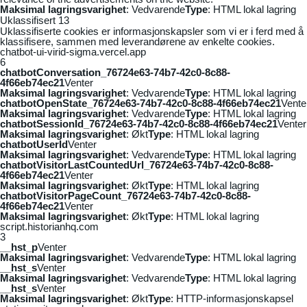
Maksimal lagringsvarighet
: Vedvarende
Type
: HTML lokal lagring
Uklassifisert
13
Uklassifiserte cookies er informasjonskapsler som vi er i ferd med å
klassifisere, sammen med leverandørene av enkelte cookies.
chatbot-ui-virid-sigma.vercel.app
6
chatbotConversation_76724e63-74b7-42c0-8c88-
4f66eb74ec21
Venter
Maksimal lagringsvarighet
: Vedvarende
Type
: HTML lokal lagring
chatbotOpenState_76724e63-74b7-42c0-8c88-4f66eb74ec21
Vente
Maksimal lagringsvarighet
: Vedvarende
Type
: HTML lokal lagring
chatbotSessionId_76724e63-74b7-42c0-8c88-4f66eb74ec21
Venter
Maksimal lagringsvarighet
: Økt
Type
: HTML lokal lagring
chatbotUserId
Venter
Maksimal lagringsvarighet
: Vedvarende
Type
: HTML lokal lagring
chatbotVisitorLastCountedUrl_76724e63-74b7-42c0-8c88-
4f66eb74ec21
Venter
Maksimal lagringsvarighet
: Økt
Type
: HTML lokal lagring
chatbotVisitorPageCount_76724e63-74b7-42c0-8c88-
4f66eb74ec21
Venter
Maksimal lagringsvarighet
: Økt
Type
: HTML lokal lagring
script.historianhq.com
3
__hst_p
Venter
Maksimal lagringsvarighet
: Vedvarende
Type
: HTML lokal lagring
__hst_s
Venter
Maksimal lagringsvarighet
: Vedvarende
Type
: HTML lokal lagring
__hst_s
Venter
Maksimal lagringsvarighet
: Økt
Type
: HTTP-informasjonskapsel