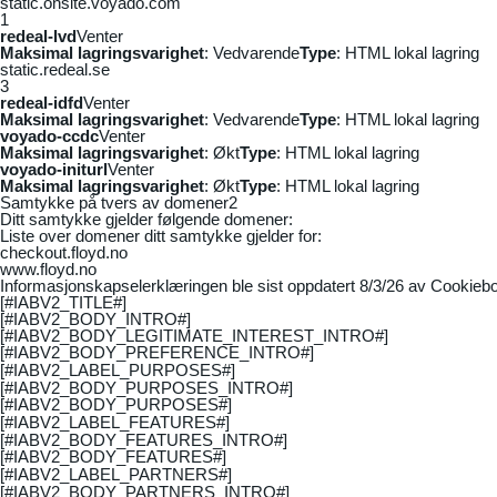
static.onsite.voyado.com
1
redeal-lvd
Venter
Maksimal lagringsvarighet
: Vedvarende
Type
: HTML lokal lagring
static.redeal.se
3
redeal-idfd
Venter
Maksimal lagringsvarighet
: Vedvarende
Type
: HTML lokal lagring
voyado-ccdc
Venter
Maksimal lagringsvarighet
: Økt
Type
: HTML lokal lagring
voyado-initurl
Venter
Maksimal lagringsvarighet
: Økt
Type
: HTML lokal lagring
Samtykke på tvers av domener
2
Ditt samtykke gjelder følgende domener:
Liste over domener ditt samtykke gjelder for:
checkout.floyd.no
www.floyd.no
Informasjonskapselerklæringen ble sist oppdatert 8/3/26 av
Cookiebo
[#IABV2_TITLE#]
[#IABV2_BODY_INTRO#]
[#IABV2_BODY_LEGITIMATE_INTEREST_INTRO#]
[#IABV2_BODY_PREFERENCE_INTRO#]
[#IABV2_LABEL_PURPOSES#]
[#IABV2_BODY_PURPOSES_INTRO#]
[#IABV2_BODY_PURPOSES#]
[#IABV2_LABEL_FEATURES#]
[#IABV2_BODY_FEATURES_INTRO#]
[#IABV2_BODY_FEATURES#]
[#IABV2_LABEL_PARTNERS#]
[#IABV2_BODY_PARTNERS_INTRO#]