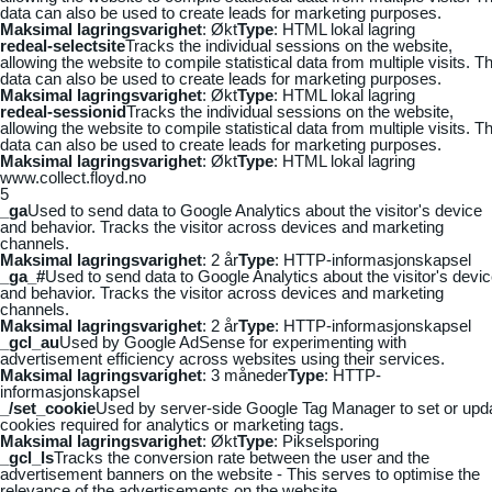
data can also be used to create leads for marketing purposes.
Maksimal lagringsvarighet
: Økt
Type
: HTML lokal lagring
redeal-selectsite
Tracks the individual sessions on the website,
allowing the website to compile statistical data from multiple visits. Th
data can also be used to create leads for marketing purposes.
Maksimal lagringsvarighet
: Økt
Type
: HTML lokal lagring
redeal-sessionid
Tracks the individual sessions on the website,
allowing the website to compile statistical data from multiple visits. Th
data can also be used to create leads for marketing purposes.
Maksimal lagringsvarighet
: Økt
Type
: HTML lokal lagring
www.collect.floyd.no
5
_ga
Used to send data to Google Analytics about the visitor's device
and behavior. Tracks the visitor across devices and marketing
channels.
Maksimal lagringsvarighet
: 2 år
Type
: HTTP-informasjonskapsel
_ga_#
Used to send data to Google Analytics about the visitor's devi
and behavior. Tracks the visitor across devices and marketing
channels.
Maksimal lagringsvarighet
: 2 år
Type
: HTTP-informasjonskapsel
_gcl_au
Used by Google AdSense for experimenting with
advertisement efficiency across websites using their services.
Maksimal lagringsvarighet
: 3 måneder
Type
: HTTP-
informasjonskapsel
_/set_cookie
Used by server-side Google Tag Manager to set or upd
cookies required for analytics or marketing tags.
Maksimal lagringsvarighet
: Økt
Type
: Pikselsporing
_gcl_ls
Tracks the conversion rate between the user and the
advertisement banners on the website - This serves to optimise the
relevance of the advertisements on the website.