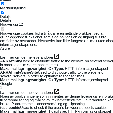
Markedsføring
Detaljer
Detaljer
Nødvendig
12
Nødvendige cookies bidra til å gjøre en nettside brukbart ved at
grunnleggende funksjoner som side navigasjon og tilgang til sikre
områder av nettstedet. Nettstedet kan ikke fungere optimalt uten dis
informasjonskapslene.
Azure
2
Lær mer om denne leverandøren
ARRAffinity
Used to distribute traffic to the website on several serve
in order to optimise response times.
Maksimal lagringsvarighet
: Økt
Type
: HTTP-informasjonskapsel
ARRAffinitySameSite
Used to distribute traffic to the website on
several servers in order to optimise response times.
Maksimal lagringsvarighet
: Økt
Type
: HTTP-informasjonskapsel
Google
1
Lær mer om denne leverandøren
Noen av opplysningene som innhentes av denne leverandøren, bruk
til personalisering og måling av reklameeffektivitet. Leverandøren ka
bruke IP-adressene til annonsemåling og -tilpasning.
test_cookie
Used to check if the user's browser supports cookies.
Maksimal lagringsvarighet
: 1 dag
Type
: HTTP-informasjonskapsel