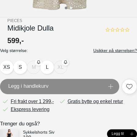
PIECES
Midikjole Dulla
0.0
star
599
,-
rating
Velg størrelse:
Usikker på størrelsen?
XS
S
M
L
XL
Legg i handlekurv
Fri frakt over 1 299,-
Gratis bytte og enkel retur
Ekspress levering
Trenger du også?
Sykkelshorts Siv
Legg til