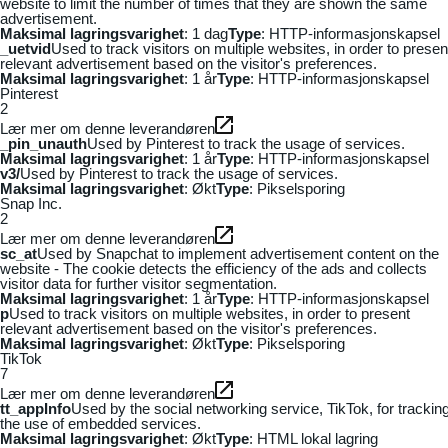
website to limit the number of times that they are shown the same
advertisement.
Maksimal lagringsvarighet
: 1 dag
Type
: HTTP-informasjonskapsel
_uetvid
Used to track visitors on multiple websites, in order to presen
relevant advertisement based on the visitor's preferences.
Maksimal lagringsvarighet
: 1 år
Type
: HTTP-informasjonskapsel
Pinterest
2
Lær mer om denne leverandøren
_pin_unauth
Used by Pinterest to track the usage of services.
Maksimal lagringsvarighet
: 1 år
Type
: HTTP-informasjonskapsel
v3/
Used by Pinterest to track the usage of services.
Maksimal lagringsvarighet
: Økt
Type
: Pikselsporing
Snap Inc.
2
Lær mer om denne leverandøren
sc_at
Used by Snapchat to implement advertisement content on the
website - The cookie detects the efficiency of the ads and collects
visitor data for further visitor segmentation.
Maksimal lagringsvarighet
: 1 år
Type
: HTTP-informasjonskapsel
p
Used to track visitors on multiple websites, in order to present
relevant advertisement based on the visitor's preferences.
Maksimal lagringsvarighet
: Økt
Type
: Pikselsporing
TikTok
7
Lær mer om denne leverandøren
tt_appInfo
Used by the social networking service, TikTok, for trackin
the use of embedded services.
Maksimal lagringsvarighet
: Økt
Type
: HTML lokal lagring