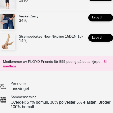
199
,-
Veske Carry
Legg til
349
,-
Strømpebukse New Nikoline 15DEN 1pk
Legg til
149
,-
Medlemmer av FLOYD Friends får 599 poeng på dette kjøpet.
Bli
medlem
Passform
Innsvinget
Sammensetning
Overdel: 57% bomull, 38% polyester 5% elastan. Broderi:
100% bomull