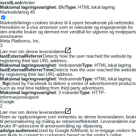
scrollLock
Venter
Maksimal lagringsvarighet
: Økt
Type
: HTML lokal lagring
Markedsføring
45
Markedsførings-cookies brukes til å spore besøkende på nettsteder.
Hensikten er å vise annonser som er relevante og engasjerende for
den enkelte bruker og dermed mer verdifull for utgivere og tredjepart
annonsører.
Meta Platforms, Inc.
3
Lær mer om denne leverandøren
lastExternalReferrer
Detects how the user reached the website by
registering their last URL-address.
Maksimal lagringsvarighet
: Vedvarende
Type
: HTML lokal lagring
lastExternalReferrerTime
Detects how the user reached the websit
by registering their last URL-address.
Maksimal lagringsvarighet
: Vedvarende
Type
: HTML lokal lagring
_fbp
Used by Facebook to deliver a series of advertisement products
such as real time bidding from third party advertisers.
Maksimal lagringsvarighet
: 3 måneder
Type
: HTTP-
informasjonskapsel
Google
2
Lær mer om denne leverandøren
Noen av opplysningene som innhentes av denne leverandøren, bruk
til personalisering og måling av reklameeffektivitet. Leverandøren ka
bruke IP-adressene til annonsemåling og -tilpasning.
ads/ga-audiences
Used by Google AdWords to re-engage visitors th
are likely to convert to customers based on the visitor's online