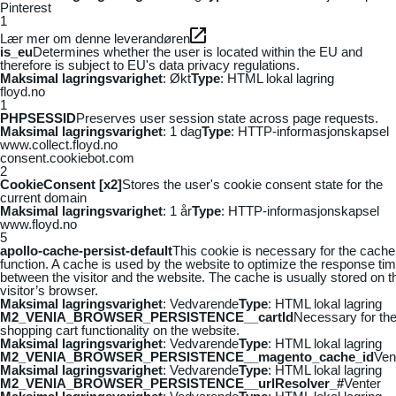
Pinterest
1
Lær mer om denne leverandøren
is_eu
Determines whether the user is located within the EU and
therefore is subject to EU's data privacy regulations.
Maksimal lagringsvarighet
: Økt
Type
: HTML lokal lagring
floyd.no
1
PHPSESSID
Preserves user session state across page requests.
Maksimal lagringsvarighet
: 1 dag
Type
: HTTP-informasjonskapsel
www.collect.floyd.no
consent.cookiebot.com
2
CookieConsent [x2]
Stores the user's cookie consent state for the
current domain
Maksimal lagringsvarighet
: 1 år
Type
: HTTP-informasjonskapsel
www.floyd.no
5
apollo-cache-persist-default
This cookie is necessary for the cache
function. A cache is used by the website to optimize the response ti
between the visitor and the website. The cache is usually stored on t
visitor’s browser.
Maksimal lagringsvarighet
: Vedvarende
Type
: HTML lokal lagring
M2_VENIA_BROWSER_PERSISTENCE__cartId
Necessary for th
shopping cart functionality on the website.
Maksimal lagringsvarighet
: Vedvarende
Type
: HTML lokal lagring
M2_VENIA_BROWSER_PERSISTENCE__magento_cache_id
Ven
Maksimal lagringsvarighet
: Vedvarende
Type
: HTML lokal lagring
M2_VENIA_BROWSER_PERSISTENCE__urlResolver_#
Venter