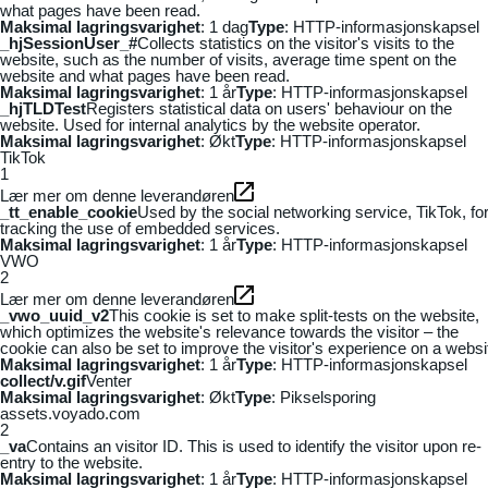
what pages have been read.
Maksimal lagringsvarighet
: 1 dag
Type
: HTTP-informasjonskapsel
_hjSessionUser_#
Collects statistics on the visitor's visits to the
website, such as the number of visits, average time spent on the
website and what pages have been read.
Maksimal lagringsvarighet
: 1 år
Type
: HTTP-informasjonskapsel
_hjTLDTest
Registers statistical data on users' behaviour on the
website. Used for internal analytics by the website operator.
Maksimal lagringsvarighet
: Økt
Type
: HTTP-informasjonskapsel
TikTok
1
Lær mer om denne leverandøren
_tt_enable_cookie
Used by the social networking service, TikTok, fo
tracking the use of embedded services.
Maksimal lagringsvarighet
: 1 år
Type
: HTTP-informasjonskapsel
VWO
2
Lær mer om denne leverandøren
_vwo_uuid_v2
This cookie is set to make split-tests on the website,
which optimizes the website's relevance towards the visitor – the
cookie can also be set to improve the visitor's experience on a websi
Maksimal lagringsvarighet
: 1 år
Type
: HTTP-informasjonskapsel
collect/v.gif
Venter
Maksimal lagringsvarighet
: Økt
Type
: Pikselsporing
assets.voyado.com
2
_va
Contains an visitor ID. This is used to identify the visitor upon re-
entry to the website.
Maksimal lagringsvarighet
: 1 år
Type
: HTTP-informasjonskapsel