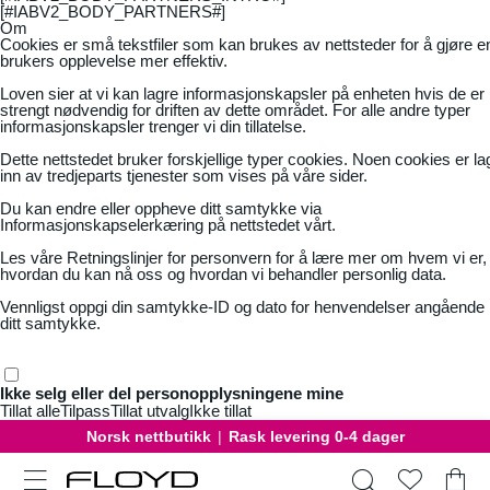
[#IABV2_BODY_PARTNERS#]
Om
Cookies er små tekstfiler som kan brukes av nettsteder for å gjøre e
brukers opplevelse mer effektiv.
Loven sier at vi kan lagre informasjonskapsler på enheten hvis de er
strengt nødvendig for driften av dette området. For alle andre typer
informasjonskapsler trenger vi din tillatelse.
Dette nettstedet bruker forskjellige typer cookies. Noen cookies er la
inn av tredjeparts tjenester som vises på våre sider.
Du kan endre eller oppheve ditt samtykke via
Informasjonskapselerkæring på nettstedet vårt.
Les våre
Retningslinjer for personvern
for å lære mer om hvem vi er,
hvordan du kan nå oss og hvordan vi behandler personlig data.
Vennligst oppgi din samtykke-ID og dato for henvendelser angående
ditt samtykke.
Ikke selg eller del personopplysningene mine
Tillat alle
Tilpass
Tillat utvalg
Ikke tillat
Norsk nettbutikk
|
Rask levering 0-4 dager