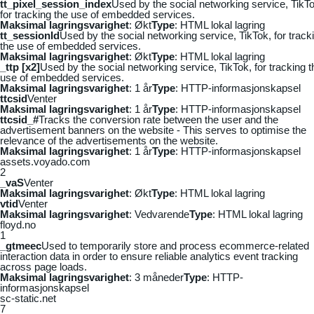
tt_pixel_session_index
Used by the social networking service, TikTo
for tracking the use of embedded services.
Maksimal lagringsvarighet
: Økt
Type
: HTML lokal lagring
tt_sessionId
Used by the social networking service, TikTok, for track
the use of embedded services.
Maksimal lagringsvarighet
: Økt
Type
: HTML lokal lagring
_ttp [x2]
Used by the social networking service, TikTok, for tracking t
use of embedded services.
Maksimal lagringsvarighet
: 1 år
Type
: HTTP-informasjonskapsel
ttcsid
Venter
Maksimal lagringsvarighet
: 1 år
Type
: HTTP-informasjonskapsel
ttcsid_#
Tracks the conversion rate between the user and the
advertisement banners on the website - This serves to optimise the
relevance of the advertisements on the website.
Maksimal lagringsvarighet
: 1 år
Type
: HTTP-informasjonskapsel
assets.voyado.com
2
_vaS
Venter
Maksimal lagringsvarighet
: Økt
Type
: HTML lokal lagring
vtid
Venter
Maksimal lagringsvarighet
: Vedvarende
Type
: HTML lokal lagring
floyd.no
1
_gtmeec
Used to temporarily store and process ecommerce-related
interaction data in order to ensure reliable analytics event tracking
across page loads.
Maksimal lagringsvarighet
: 3 måneder
Type
: HTTP-
informasjonskapsel
sc-static.net
7