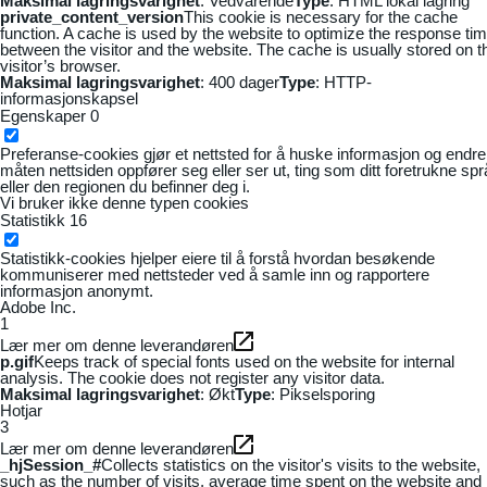
Maksimal lagringsvarighet
: Vedvarende
Type
: HTML lokal lagring
private_content_version
This cookie is necessary for the cache
function. A cache is used by the website to optimize the response ti
between the visitor and the website. The cache is usually stored on t
visitor’s browser.
Maksimal lagringsvarighet
: 400 dager
Type
: HTTP-
informasjonskapsel
Egenskaper
0
Preferanse-cookies gjør et nettsted for å huske informasjon og endre
måten nettsiden oppfører seg eller ser ut, ting som ditt foretrukne sp
eller den regionen du befinner deg i.
Vi bruker ikke denne typen cookies
Statistikk
16
Statistikk-cookies hjelper eiere til å forstå hvordan besøkende
kommuniserer med nettsteder ved å samle inn og rapportere
informasjon anonymt.
Adobe Inc.
1
Lær mer om denne leverandøren
p.gif
Keeps track of special fonts used on the website for internal
analysis. The cookie does not register any visitor data.
Maksimal lagringsvarighet
: Økt
Type
: Pikselsporing
Hotjar
3
Lær mer om denne leverandøren
_hjSession_#
Collects statistics on the visitor's visits to the website,
such as the number of visits, average time spent on the website and