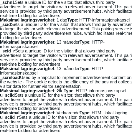
_schn1
Sets a unique ID for the visitor, that allows third party
advertisers to target the visitor with relevant advertisement. This pair
service is provided by third party advertisement hubs, which facilitat
real-time bidding for advertisers.
Maksimal lagringsvarighet
: 1 dag
Type
: HTTP-informasjonskapsel
_scid
Sets a unique ID for the visitor, that allows third party advertise
to target the visitor with relevant advertisement. This pairing service i
provided by third party advertisement hubs, which facilitates real-tim
bidding for advertisers.
Maksimal lagringsvarighet
: 13 måneder
Type
: HTTP-
informasjonskapsel
_scid_r
Sets a unique ID for the visitor, that allows third party
advertisers to target the visitor with relevant advertisement. This pair
service is provided by third party advertisement hubs, which facilitat
real-time bidding for advertisers.
Maksimal lagringsvarighet
: 13 måneder
Type
: HTTP-
informasjonskapsel
_screload
Used by Snapchat to implement advertisement content on
the website - The cookie detects the efficiency of the ads and collect
visitor data for further visitor segmentation.
Maksimal lagringsvarighet
: Økt
Type
: HTTP-informasjonskapsel
u_sclid
Sets a unique ID for the visitor, that allows third party
advertisers to target the visitor with relevant advertisement. This pair
service is provided by third party advertisement hubs, which facilitat
real-time bidding for advertisers.
Maksimal lagringsvarighet
: Vedvarende
Type
: HTML lokal lagring
u_sclid_r
Sets a unique ID for the visitor, that allows third party
advertisers to target the visitor with relevant advertisement. This pair
service is provided by third party advertisement hubs, which facilitat
real-time bidding for advertisers.