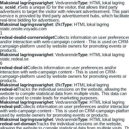
Maksimal lagringsvarighet
: Vedvarende
Type
: HTML lokal lagring
u_scsid_r
Sets a unique ID for the visitor, that allows third party
advertisers to target the visitor with relevant advertisement. This pair
service is provided by third party advertisement hubs, which facilitat
real-time bidding for advertisers.
Maksimal lagringsvarighet
: Økt
Type
: HTML lokal lagring
static.onsite.voyado.com
1
redeal-dealid-cornerwidget
Collects information on user preference
and/or interaction with web-campaign content - This is used on CRM
campaign-platform used by website owners for promoting events or
products.
Maksimal lagringsvarighet
: Vedvarende
Type
: HTML lokal lagring
static.redeal.se
6
redeal-deal-id
Collects information on user preferences and/or
interaction with web-campaign content - This is used on CRM-
campaign-platform used by website owners for promoting events or
products.
Maksimal lagringsvarighet
: Økt
Type
: HTML lokal lagring
redeal-id
Tracks the individual sessions on the website, allowing the
website to compile statistical data from multiple visits. This data can
also be used to create leads for marketing purposes.
Maksimal lagringsvarighet
: Vedvarende
Type
: HTML lokal lagring
redeal-pid
Collects information on user preferences and/or interactio
with web-campaign content - This is used on CRM-campaign-platfo
used by website owners for promoting events or products.
Maksimal lagringsvarighet
: Vedvarende
Type
: HTML lokal lagring
redeal-sel-domain
Tracks the individual sessions on the website,
allowing the website to compile statistical data from multiple visits. Th