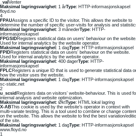
_vaI
Venter
Maksimal lagringsvarighet
: 1 år
Type
: HTTP-informasjonskapsel
floyd.no
4
FPAU
Assigns a specific ID to the visitor. This allows the website to
determine the number of specific user-visits for analysis and statistic
Maksimal lagringsvarighet
: 3 måneder
Type
: HTTP-
informasjonskapsel
FPGSID
Registers statistical data on users' behaviour on the website
Used for internal analytics by the website operator.
Maksimal lagringsvarighet
: 1 dag
Type
: HTTP-informasjonskapsel
FPID
Registers statistical data on users' behaviour on the website.
Used for internal analytics by the website operator.
Maksimal lagringsvarighet
: 400 dager
Type
: HTTP-
informasjonskapsel
FPLC
Registers a unique ID that is used to generate statistical data o
how the visitor uses the website.
Maksimal lagringsvarighet
: 1 dag
Type
: HTTP-informasjonskapsel
sc-static.net
2
u_scsid
Registers data on visitors' website-behaviour. This is used fo
internal analysis and website optimization.
Maksimal lagringsvarighet
: Økt
Type
: HTML lokal lagring
X-AB
This cookie is used by the website’s operator in context with
multi-variate testing. This is a tool used to combine or change conten
on the website. This allows the website to find the best variation/editi
of the site.
Maksimal lagringsvarighet
: 1 dag
Type
: HTTP-informasjonskapsel
www.floyd.no
1