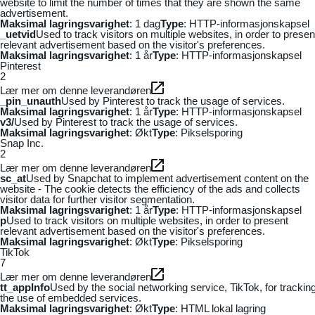
website to limit the number of times that they are shown the same
advertisement.
Maksimal lagringsvarighet
: 1 dag
Type
: HTTP-informasjonskapsel
_uetvid
Used to track visitors on multiple websites, in order to presen
relevant advertisement based on the visitor's preferences.
Maksimal lagringsvarighet
: 1 år
Type
: HTTP-informasjonskapsel
Pinterest
2
Lær mer om denne leverandøren
_pin_unauth
Used by Pinterest to track the usage of services.
Maksimal lagringsvarighet
: 1 år
Type
: HTTP-informasjonskapsel
v3/
Used by Pinterest to track the usage of services.
Maksimal lagringsvarighet
: Økt
Type
: Pikselsporing
Snap Inc.
2
Lær mer om denne leverandøren
sc_at
Used by Snapchat to implement advertisement content on the
website - The cookie detects the efficiency of the ads and collects
visitor data for further visitor segmentation.
Maksimal lagringsvarighet
: 1 år
Type
: HTTP-informasjonskapsel
p
Used to track visitors on multiple websites, in order to present
relevant advertisement based on the visitor's preferences.
Maksimal lagringsvarighet
: Økt
Type
: Pikselsporing
TikTok
7
Lær mer om denne leverandøren
tt_appInfo
Used by the social networking service, TikTok, for trackin
the use of embedded services.
Maksimal lagringsvarighet
: Økt
Type
: HTML lokal lagring