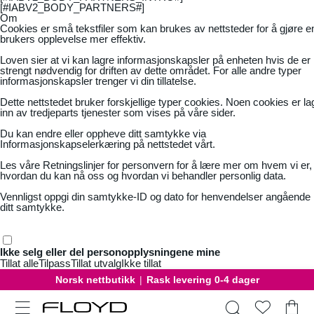
[#IABV2_BODY_PARTNERS#]
Om
Cookies er små tekstfiler som kan brukes av nettsteder for å gjøre e
brukers opplevelse mer effektiv.
Loven sier at vi kan lagre informasjonskapsler på enheten hvis de er
strengt nødvendig for driften av dette området. For alle andre typer
informasjonskapsler trenger vi din tillatelse.
Dette nettstedet bruker forskjellige typer cookies. Noen cookies er la
inn av tredjeparts tjenester som vises på våre sider.
Du kan endre eller oppheve ditt samtykke via
Informasjonskapselerkæring på nettstedet vårt.
Les våre
Retningslinjer for personvern
for å lære mer om hvem vi er,
hvordan du kan nå oss og hvordan vi behandler personlig data.
Vennligst oppgi din samtykke-ID og dato for henvendelser angående
ditt samtykke.
Ikke selg eller del personopplysningene mine
Tillat alle
Tilpass
Tillat utvalg
Ikke tillat
Norsk nettbutikk
|
Rask levering 0-4 dager