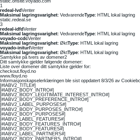
static.onsite.voyado.com
1
redeal-lvd
Venter
Maksimal lagringsvarighet
: Vedvarende
Type
: HTML lokal lagring
static.redeal.se
3
redeal-idfd
Venter
Maksimal lagringsvarighet
: Vedvarende
Type
: HTML lokal lagring
voyado-ccdc
Venter
Maksimal lagringsvarighet
: Økt
Type
: HTML lokal lagring
voyado-initurl
Venter
Maksimal lagringsvarighet
: Økt
Type
: HTML lokal lagring
Samtykke på tvers av domener
2
Ditt samtykke gjelder følgende domener:
Liste over domener ditt samtykke gjelder for:
checkout.floyd.no
www.floyd.no
Informasjonskapselerklæringen ble sist oppdatert 8/3/26 av
Cookiebo
[#IABV2_TITLE#]
[#IABV2_BODY_INTRO#]
[#IABV2_BODY_LEGITIMATE_INTEREST_INTRO#]
[#IABV2_BODY_PREFERENCE_INTRO#]
[#IABV2_LABEL_PURPOSES#]
[#IABV2_BODY_PURPOSES_INTRO#]
[#IABV2_BODY_PURPOSES#]
[#IABV2_LABEL_FEATURES#]
[#IABV2_BODY_FEATURES_INTRO#]
[#IABV2_BODY_FEATURES#]
[#IABV2_LABEL_PARTNERS#]
[#IABV2_BODY_PARTNERS_INTRO#]