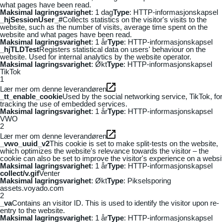
what pages have been read.
Maksimal lagringsvarighet
: 1 dag
Type
: HTTP-informasjonskapsel
_hjSessionUser_#
Collects statistics on the visitor's visits to the
website, such as the number of visits, average time spent on the
website and what pages have been read.
Maksimal lagringsvarighet
: 1 år
Type
: HTTP-informasjonskapsel
_hjTLDTest
Registers statistical data on users' behaviour on the
website. Used for internal analytics by the website operator.
Maksimal lagringsvarighet
: Økt
Type
: HTTP-informasjonskapsel
TikTok
1
Lær mer om denne leverandøren
_tt_enable_cookie
Used by the social networking service, TikTok, fo
tracking the use of embedded services.
Maksimal lagringsvarighet
: 1 år
Type
: HTTP-informasjonskapsel
VWO
2
Lær mer om denne leverandøren
_vwo_uuid_v2
This cookie is set to make split-tests on the website,
which optimizes the website's relevance towards the visitor – the
cookie can also be set to improve the visitor's experience on a websi
Maksimal lagringsvarighet
: 1 år
Type
: HTTP-informasjonskapsel
collect/v.gif
Venter
Maksimal lagringsvarighet
: Økt
Type
: Pikselsporing
assets.voyado.com
2
_va
Contains an visitor ID. This is used to identify the visitor upon re-
entry to the website.
Maksimal lagringsvarighet
: 1 år
Type
: HTTP-informasjonskapsel