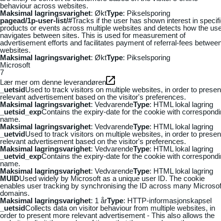
behaviour across websites.
Maksimal lagringsvarighet
: Økt
Type
: Pikselsporing
pagead/1p-user-list/#
Tracks if the user has shown interest in specif
products or events across multiple websites and detects how the us
navigates between sites. This is used for measurement of
advertisement efforts and facilitates payment of referral-fees betwee
websites.
Maksimal lagringsvarighet
: Økt
Type
: Pikselsporing
Microsoft
7
Lær mer om denne leverandøren
_uetsid
Used to track visitors on multiple websites, in order to presen
relevant advertisement based on the visitor's preferences.
Maksimal lagringsvarighet
: Vedvarende
Type
: HTML lokal lagring
_uetsid_exp
Contains the expiry-date for the cookie with correspond
name.
Maksimal lagringsvarighet
: Vedvarende
Type
: HTML lokal lagring
_uetvid
Used to track visitors on multiple websites, in order to presen
relevant advertisement based on the visitor's preferences.
Maksimal lagringsvarighet
: Vedvarende
Type
: HTML lokal lagring
_uetvid_exp
Contains the expiry-date for the cookie with correspond
name.
Maksimal lagringsvarighet
: Vedvarende
Type
: HTML lokal lagring
MUID
Used widely by Microsoft as a unique user ID. The cookie
enables user tracking by synchronising the ID across many Microsof
domains.
Maksimal lagringsvarighet
: 1 år
Type
: HTTP-informasjonskapsel
_uetsid
Collects data on visitor behaviour from multiple websites, in
order to present more relevant advertisement - This also allows the