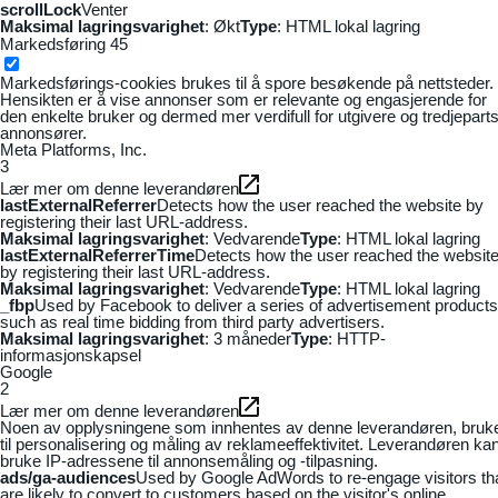
scrollLock
Venter
Maksimal lagringsvarighet
: Økt
Type
: HTML lokal lagring
Markedsføring
45
Markedsførings-cookies brukes til å spore besøkende på nettsteder.
Hensikten er å vise annonser som er relevante og engasjerende for
den enkelte bruker og dermed mer verdifull for utgivere og tredjepart
annonsører.
Meta Platforms, Inc.
3
Lær mer om denne leverandøren
lastExternalReferrer
Detects how the user reached the website by
registering their last URL-address.
Maksimal lagringsvarighet
: Vedvarende
Type
: HTML lokal lagring
lastExternalReferrerTime
Detects how the user reached the websit
by registering their last URL-address.
Maksimal lagringsvarighet
: Vedvarende
Type
: HTML lokal lagring
_fbp
Used by Facebook to deliver a series of advertisement products
such as real time bidding from third party advertisers.
Maksimal lagringsvarighet
: 3 måneder
Type
: HTTP-
informasjonskapsel
Google
2
Lær mer om denne leverandøren
Noen av opplysningene som innhentes av denne leverandøren, bruk
til personalisering og måling av reklameeffektivitet. Leverandøren ka
bruke IP-adressene til annonsemåling og -tilpasning.
ads/ga-audiences
Used by Google AdWords to re-engage visitors th
are likely to convert to customers based on the visitor's online