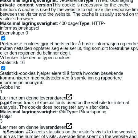
Maksimal lagringsvarighet
: Vedvarende
Type
: HTML lokal lagring
private_content_version
This cookie is necessary for the cache
function. A cache is used by the website to optimize the response ti
between the visitor and the website. The cache is usually stored on t
visitor’s browser.
Maksimal lagringsvarighet
: 400 dager
Type
: HTTP-
informasjonskapsel
Egenskaper
0
Preferanse-cookies gjør et nettsted for å huske informasjon og endre
måten nettsiden oppfører seg eller ser ut, ting som ditt foretrukne sp
eller den regionen du befinner deg i.
Vi bruker ikke denne typen cookies
Statistikk
16
Statistikk-cookies hjelper eiere til å forstå hvordan besøkende
kommuniserer med nettsteder ved å samle inn og rapportere
informasjon anonymt.
Adobe Inc.
1
Lær mer om denne leverandøren
p.gif
Keeps track of special fonts used on the website for internal
analysis. The cookie does not register any visitor data.
Maksimal lagringsvarighet
: Økt
Type
: Pikselsporing
Hotjar
3
Lær mer om denne leverandøren
_hjSession_#
Collects statistics on the visitor's visits to the website,
such as the number of visits, average time spent on the website and