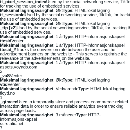
tt_pixel_session_index
Used by the social networking service, TikTo
for tracking the use of embedded services.
Maksimal lagringsvarighet
: Økt
Type
: HTML lokal lagring
tt_sessionId
Used by the social networking service, TikTok, for track
the use of embedded services.
Maksimal lagringsvarighet
: Økt
Type
: HTML lokal lagring
_ttp [x2]
Used by the social networking service, TikTok, for tracking t
use of embedded services.
Maksimal lagringsvarighet
: 1 år
Type
: HTTP-informasjonskapsel
ttcsid
Venter
Maksimal lagringsvarighet
: 1 år
Type
: HTTP-informasjonskapsel
ttcsid_#
Tracks the conversion rate between the user and the
advertisement banners on the website - This serves to optimise the
relevance of the advertisements on the website.
Maksimal lagringsvarighet
: 1 år
Type
: HTTP-informasjonskapsel
assets.voyado.com
2
_vaS
Venter
Maksimal lagringsvarighet
: Økt
Type
: HTML lokal lagring
vtid
Venter
Maksimal lagringsvarighet
: Vedvarende
Type
: HTML lokal lagring
floyd.no
1
_gtmeec
Used to temporarily store and process ecommerce-related
interaction data in order to ensure reliable analytics event tracking
across page loads.
Maksimal lagringsvarighet
: 3 måneder
Type
: HTTP-
informasjonskapsel
sc-static.net
7