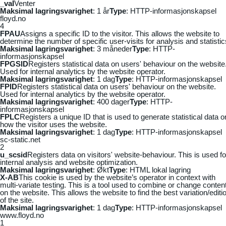
_vaI
Venter
Maksimal lagringsvarighet
: 1 år
Type
: HTTP-informasjonskapsel
floyd.no
4
FPAU
Assigns a specific ID to the visitor. This allows the website to
determine the number of specific user-visits for analysis and statistic
Maksimal lagringsvarighet
: 3 måneder
Type
: HTTP-
informasjonskapsel
FPGSID
Registers statistical data on users' behaviour on the website
Used for internal analytics by the website operator.
Maksimal lagringsvarighet
: 1 dag
Type
: HTTP-informasjonskapsel
FPID
Registers statistical data on users' behaviour on the website.
Used for internal analytics by the website operator.
Maksimal lagringsvarighet
: 400 dager
Type
: HTTP-
informasjonskapsel
FPLC
Registers a unique ID that is used to generate statistical data o
how the visitor uses the website.
Maksimal lagringsvarighet
: 1 dag
Type
: HTTP-informasjonskapsel
sc-static.net
2
u_scsid
Registers data on visitors' website-behaviour. This is used fo
internal analysis and website optimization.
Maksimal lagringsvarighet
: Økt
Type
: HTML lokal lagring
X-AB
This cookie is used by the website’s operator in context with
multi-variate testing. This is a tool used to combine or change conten
on the website. This allows the website to find the best variation/editi
of the site.
Maksimal lagringsvarighet
: 1 dag
Type
: HTTP-informasjonskapsel
www.floyd.no
1