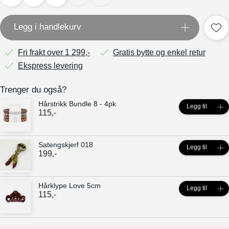
Legg i handlekurv
Fri frakt over 1 299,-
Gratis bytte og enkel retur
Ekspress levering
Trenger du også?
Hårstrikk Bundle 8 - 4pk
Legg til
115
,-
Satengskjerf 018
Legg til
199
,-
Hårklype Love 5cm
Legg til
115
,-