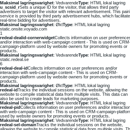
Maksimal lagringsvarighet
: Vedvarende
Type
: HTML lokal lagring
u_scsid_r
Sets a unique ID for the visitor, that allows third party
advertisers to target the visitor with relevant advertisement. This pair
service is provided by third party advertisement hubs, which facilitat
real-time bidding for advertisers.
Maksimal lagringsvarighet
: Økt
Type
: HTML lokal lagring
static.onsite.voyado.com
1
redeal-dealid-cornerwidget
Collects information on user preference
and/or interaction with web-campaign content - This is used on CRM
campaign-platform used by website owners for promoting events or
products.
Maksimal lagringsvarighet
: Vedvarende
Type
: HTML lokal lagring
static.redeal.se
6
redeal-deal-id
Collects information on user preferences and/or
interaction with web-campaign content - This is used on CRM-
campaign-platform used by website owners for promoting events or
products.
Maksimal lagringsvarighet
: Økt
Type
: HTML lokal lagring
redeal-id
Tracks the individual sessions on the website, allowing the
website to compile statistical data from multiple visits. This data can
also be used to create leads for marketing purposes.
Maksimal lagringsvarighet
: Vedvarende
Type
: HTML lokal lagring
redeal-pid
Collects information on user preferences and/or interactio
with web-campaign content - This is used on CRM-campaign-platfo
used by website owners for promoting events or products.
Maksimal lagringsvarighet
: Vedvarende
Type
: HTML lokal lagring
redeal-sel-domain
Tracks the individual sessions on the website,
allowing the website to compile statistical data from multiple visits. Th