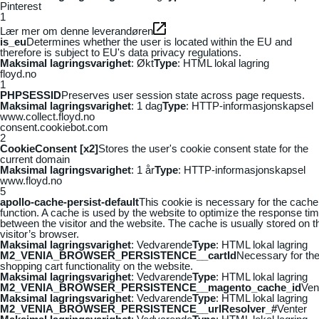
Pinterest
1
Lær mer om denne leverandøren
is_eu
Determines whether the user is located within the EU and
therefore is subject to EU's data privacy regulations.
Maksimal lagringsvarighet
: Økt
Type
: HTML lokal lagring
floyd.no
1
PHPSESSID
Preserves user session state across page requests.
Maksimal lagringsvarighet
: 1 dag
Type
: HTTP-informasjonskapsel
www.collect.floyd.no
consent.cookiebot.com
2
CookieConsent [x2]
Stores the user's cookie consent state for the
current domain
Maksimal lagringsvarighet
: 1 år
Type
: HTTP-informasjonskapsel
www.floyd.no
5
apollo-cache-persist-default
This cookie is necessary for the cache
function. A cache is used by the website to optimize the response ti
between the visitor and the website. The cache is usually stored on t
visitor’s browser.
Maksimal lagringsvarighet
: Vedvarende
Type
: HTML lokal lagring
M2_VENIA_BROWSER_PERSISTENCE__cartId
Necessary for th
shopping cart functionality on the website.
Maksimal lagringsvarighet
: Vedvarende
Type
: HTML lokal lagring
M2_VENIA_BROWSER_PERSISTENCE__magento_cache_id
Ven
Maksimal lagringsvarighet
: Vedvarende
Type
: HTML lokal lagring
M2_VENIA_BROWSER_PERSISTENCE__urlResolver_#
Venter