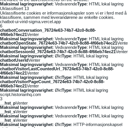
Maksimal lagringsvarighet
: Vedvarende
Type
: HTML lokal lagring
Uklassifisert
13
Uklassifiserte cookies er informasjonskapsler som vi er i ferd med å
klassifisere, sammen med leverandørene av enkelte cookies.
chatbot-ui-virid-sigma.vercel.app
6
chatbotConversation_76724e63-74b7-42c0-8c88-
4f66eb74ec21
Venter
Maksimal lagringsvarighet
: Vedvarende
Type
: HTML lokal lagring
chatbotOpenState_76724e63-74b7-42c0-8c88-4f66eb74ec21
Vente
Maksimal lagringsvarighet
: Vedvarende
Type
: HTML lokal lagring
chatbotSessionId_76724e63-74b7-42c0-8c88-4f66eb74ec21
Venter
Maksimal lagringsvarighet
: Økt
Type
: HTML lokal lagring
chatbotUserId
Venter
Maksimal lagringsvarighet
: Vedvarende
Type
: HTML lokal lagring
chatbotVisitorLastCountedUrl_76724e63-74b7-42c0-8c88-
4f66eb74ec21
Venter
Maksimal lagringsvarighet
: Økt
Type
: HTML lokal lagring
chatbotVisitorPageCount_76724e63-74b7-42c0-8c88-
4f66eb74ec21
Venter
Maksimal lagringsvarighet
: Økt
Type
: HTML lokal lagring
script.historianhq.com
3
__hst_p
Venter
Maksimal lagringsvarighet
: Vedvarende
Type
: HTML lokal lagring
__hst_s
Venter
Maksimal lagringsvarighet
: Vedvarende
Type
: HTML lokal lagring
__hst_s
Venter
Maksimal lagringsvarighet
: Økt
Type
: HTTP-informasjonskapsel