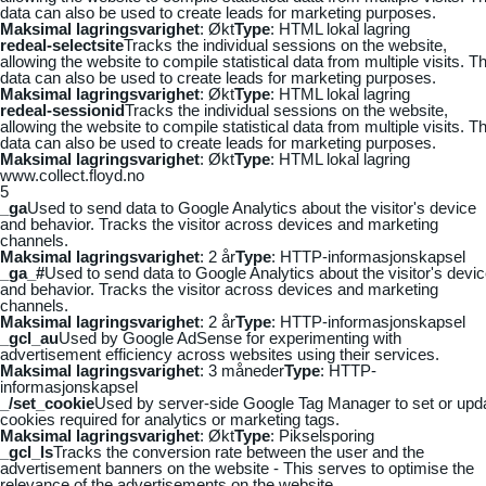
data can also be used to create leads for marketing purposes.
Maksimal lagringsvarighet
: Økt
Type
: HTML lokal lagring
redeal-selectsite
Tracks the individual sessions on the website,
allowing the website to compile statistical data from multiple visits. Th
data can also be used to create leads for marketing purposes.
Maksimal lagringsvarighet
: Økt
Type
: HTML lokal lagring
redeal-sessionid
Tracks the individual sessions on the website,
allowing the website to compile statistical data from multiple visits. Th
data can also be used to create leads for marketing purposes.
Maksimal lagringsvarighet
: Økt
Type
: HTML lokal lagring
www.collect.floyd.no
5
_ga
Used to send data to Google Analytics about the visitor's device
and behavior. Tracks the visitor across devices and marketing
channels.
Maksimal lagringsvarighet
: 2 år
Type
: HTTP-informasjonskapsel
_ga_#
Used to send data to Google Analytics about the visitor's devi
and behavior. Tracks the visitor across devices and marketing
channels.
Maksimal lagringsvarighet
: 2 år
Type
: HTTP-informasjonskapsel
_gcl_au
Used by Google AdSense for experimenting with
advertisement efficiency across websites using their services.
Maksimal lagringsvarighet
: 3 måneder
Type
: HTTP-
informasjonskapsel
_/set_cookie
Used by server-side Google Tag Manager to set or upd
cookies required for analytics or marketing tags.
Maksimal lagringsvarighet
: Økt
Type
: Pikselsporing
_gcl_ls
Tracks the conversion rate between the user and the
advertisement banners on the website - This serves to optimise the
relevance of the advertisements on the website.