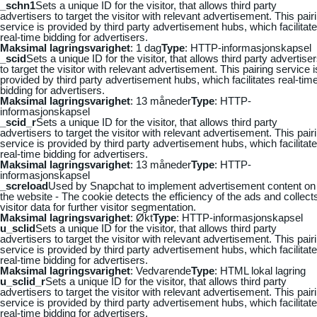
_schn1
Sets a unique ID for the visitor, that allows third party
advertisers to target the visitor with relevant advertisement. This pair
service is provided by third party advertisement hubs, which facilitat
real-time bidding for advertisers.
Maksimal lagringsvarighet
: 1 dag
Type
: HTTP-informasjonskapsel
_scid
Sets a unique ID for the visitor, that allows third party advertise
to target the visitor with relevant advertisement. This pairing service i
provided by third party advertisement hubs, which facilitates real-tim
bidding for advertisers.
Maksimal lagringsvarighet
: 13 måneder
Type
: HTTP-
informasjonskapsel
_scid_r
Sets a unique ID for the visitor, that allows third party
advertisers to target the visitor with relevant advertisement. This pair
service is provided by third party advertisement hubs, which facilitat
real-time bidding for advertisers.
Maksimal lagringsvarighet
: 13 måneder
Type
: HTTP-
informasjonskapsel
_screload
Used by Snapchat to implement advertisement content on
the website - The cookie detects the efficiency of the ads and collect
visitor data for further visitor segmentation.
Maksimal lagringsvarighet
: Økt
Type
: HTTP-informasjonskapsel
u_sclid
Sets a unique ID for the visitor, that allows third party
advertisers to target the visitor with relevant advertisement. This pair
service is provided by third party advertisement hubs, which facilitat
real-time bidding for advertisers.
Maksimal lagringsvarighet
: Vedvarende
Type
: HTML lokal lagring
u_sclid_r
Sets a unique ID for the visitor, that allows third party
advertisers to target the visitor with relevant advertisement. This pair
service is provided by third party advertisement hubs, which facilitat
real-time bidding for advertisers.