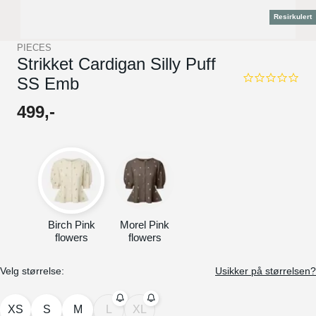
Resirkulert
PIECES
Strikket Cardigan Silly Puff
SS Emb
0.0
star
rating
499
,-
Birch Pink
Morel Pink
flowers
flowers
Velg størrelse:
Usikker på størrelsen?
XS
S
M
L
XL