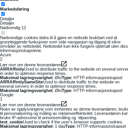
Markedsføring
Detaljer
Detaljer
Nødvendig
12
Nødvendige cookies bidra til å gjøre en nettside brukbart ved at
grunnleggende funksjoner som side navigasjon og tilgang til sikre
områder av nettstedet. Nettstedet kan ikke fungere optimalt uten dis
informasjonskapslene.
Azure
2
Lær mer om denne leverandøren
ARRAffinity
Used to distribute traffic to the website on several serve
in order to optimise response times.
Maksimal lagringsvarighet
: Økt
Type
: HTTP-informasjonskapsel
ARRAffinitySameSite
Used to distribute traffic to the website on
several servers in order to optimise response times.
Maksimal lagringsvarighet
: Økt
Type
: HTTP-informasjonskapsel
Google
1
Lær mer om denne leverandøren
Noen av opplysningene som innhentes av denne leverandøren, bruk
til personalisering og måling av reklameeffektivitet. Leverandøren ka
bruke IP-adressene til annonsemåling og -tilpasning.
test_cookie
Used to check if the user's browser supports cookies.
Maksimal lagringsvarighet
: 1 dag
Type
: HTTP-informasjonskapsel