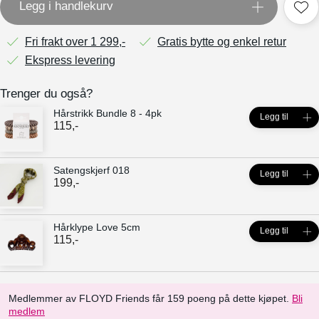
Legg i handlekurv
Fri frakt over 1 299,-
Gratis bytte og enkel retur
Ekspress levering
Trenger du også?
Hårstrikk Bundle 8 - 4pk
Legg til
115
,-
Satengskjerf 018
Legg til
199
,-
Hårklype Love 5cm
Legg til
115
,-
Medlemmer av FLOYD Friends får 159 poeng på dette kjøpet.
Bli
medlem