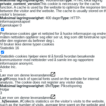
Maksimal lagringsvarighet
: Vedvarende
Type
: HTML lokal lagring
private_content_version
This cookie is necessary for the cache
function. A cache is used by the website to optimize the response ti
between the visitor and the website. The cache is usually stored on t
visitor’s browser.
Maksimal lagringsvarighet
: 400 dager
Type
: HTTP-
informasjonskapsel
Egenskaper
0
Preferanse-cookies gjør et nettsted for å huske informasjon og endre
måten nettsiden oppfører seg eller ser ut, ting som ditt foretrukne sp
eller den regionen du befinner deg i.
Vi bruker ikke denne typen cookies
Statistikk
16
Statistikk-cookies hjelper eiere til å forstå hvordan besøkende
kommuniserer med nettsteder ved å samle inn og rapportere
informasjon anonymt.
Adobe Inc.
1
Lær mer om denne leverandøren
p.gif
Keeps track of special fonts used on the website for internal
analysis. The cookie does not register any visitor data.
Maksimal lagringsvarighet
: Økt
Type
: Pikselsporing
Hotjar
3
Lær mer om denne leverandøren
_hjSession_#
Collects statistics on the visitor's visits to the website,
such as the number of visits, average time spent on the website and