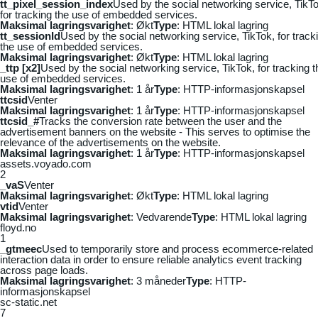
tt_pixel_session_index
Used by the social networking service, TikTo
for tracking the use of embedded services.
Maksimal lagringsvarighet
: Økt
Type
: HTML lokal lagring
tt_sessionId
Used by the social networking service, TikTok, for track
the use of embedded services.
Maksimal lagringsvarighet
: Økt
Type
: HTML lokal lagring
_ttp [x2]
Used by the social networking service, TikTok, for tracking t
use of embedded services.
Maksimal lagringsvarighet
: 1 år
Type
: HTTP-informasjonskapsel
ttcsid
Venter
Maksimal lagringsvarighet
: 1 år
Type
: HTTP-informasjonskapsel
ttcsid_#
Tracks the conversion rate between the user and the
advertisement banners on the website - This serves to optimise the
relevance of the advertisements on the website.
Maksimal lagringsvarighet
: 1 år
Type
: HTTP-informasjonskapsel
assets.voyado.com
2
_vaS
Venter
Maksimal lagringsvarighet
: Økt
Type
: HTML lokal lagring
vtid
Venter
Maksimal lagringsvarighet
: Vedvarende
Type
: HTML lokal lagring
floyd.no
1
_gtmeec
Used to temporarily store and process ecommerce-related
interaction data in order to ensure reliable analytics event tracking
across page loads.
Maksimal lagringsvarighet
: 3 måneder
Type
: HTTP-
informasjonskapsel
sc-static.net
7