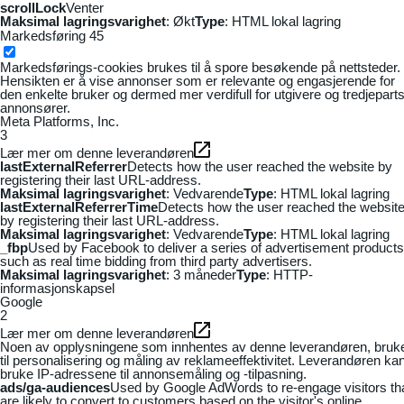
scrollLock
Venter
Maksimal lagringsvarighet
: Økt
Type
: HTML lokal lagring
Markedsføring
45
Markedsførings-cookies brukes til å spore besøkende på nettsteder.
Hensikten er å vise annonser som er relevante og engasjerende for
den enkelte bruker og dermed mer verdifull for utgivere og tredjepart
annonsører.
Meta Platforms, Inc.
3
Lær mer om denne leverandøren
lastExternalReferrer
Detects how the user reached the website by
registering their last URL-address.
Maksimal lagringsvarighet
: Vedvarende
Type
: HTML lokal lagring
lastExternalReferrerTime
Detects how the user reached the websit
by registering their last URL-address.
Maksimal lagringsvarighet
: Vedvarende
Type
: HTML lokal lagring
_fbp
Used by Facebook to deliver a series of advertisement products
such as real time bidding from third party advertisers.
Maksimal lagringsvarighet
: 3 måneder
Type
: HTTP-
informasjonskapsel
Google
2
Lær mer om denne leverandøren
Noen av opplysningene som innhentes av denne leverandøren, bruk
til personalisering og måling av reklameeffektivitet. Leverandøren ka
bruke IP-adressene til annonsemåling og -tilpasning.
ads/ga-audiences
Used by Google AdWords to re-engage visitors th
are likely to convert to customers based on the visitor's online