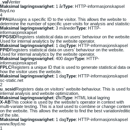
_vaI
Venter
Maksimal lagringsvarighet
: 1 år
Type
: HTTP-informasjonskapsel
floyd.no
4
FPAU
Assigns a specific ID to the visitor. This allows the website to
determine the number of specific user-visits for analysis and statistic
Maksimal lagringsvarighet
: 3 måneder
Type
: HTTP-
informasjonskapsel
FPGSID
Registers statistical data on users' behaviour on the website
Used for internal analytics by the website operator.
Maksimal lagringsvarighet
: 1 dag
Type
: HTTP-informasjonskapsel
FPID
Registers statistical data on users' behaviour on the website.
Used for internal analytics by the website operator.
Maksimal lagringsvarighet
: 400 dager
Type
: HTTP-
informasjonskapsel
FPLC
Registers a unique ID that is used to generate statistical data o
how the visitor uses the website.
Maksimal lagringsvarighet
: 1 dag
Type
: HTTP-informasjonskapsel
sc-static.net
2
u_scsid
Registers data on visitors' website-behaviour. This is used fo
internal analysis and website optimization.
Maksimal lagringsvarighet
: Økt
Type
: HTML lokal lagring
X-AB
This cookie is used by the website’s operator in context with
multi-variate testing. This is a tool used to combine or change conten
on the website. This allows the website to find the best variation/editi
of the site.
Maksimal lagringsvarighet
: 1 dag
Type
: HTTP-informasjonskapsel
www.floyd.no
1