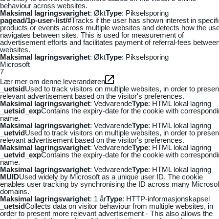
behaviour across websites.
Maksimal lagringsvarighet
: Økt
Type
: Pikselsporing
pagead/1p-user-list/#
Tracks if the user has shown interest in specif
products or events across multiple websites and detects how the us
navigates between sites. This is used for measurement of
advertisement efforts and facilitates payment of referral-fees betwee
websites.
Maksimal lagringsvarighet
: Økt
Type
: Pikselsporing
Microsoft
7
Lær mer om denne leverandøren
_uetsid
Used to track visitors on multiple websites, in order to presen
relevant advertisement based on the visitor's preferences.
Maksimal lagringsvarighet
: Vedvarende
Type
: HTML lokal lagring
_uetsid_exp
Contains the expiry-date for the cookie with correspond
name.
Maksimal lagringsvarighet
: Vedvarende
Type
: HTML lokal lagring
_uetvid
Used to track visitors on multiple websites, in order to presen
relevant advertisement based on the visitor's preferences.
Maksimal lagringsvarighet
: Vedvarende
Type
: HTML lokal lagring
_uetvid_exp
Contains the expiry-date for the cookie with correspond
name.
Maksimal lagringsvarighet
: Vedvarende
Type
: HTML lokal lagring
MUID
Used widely by Microsoft as a unique user ID. The cookie
enables user tracking by synchronising the ID across many Microsof
domains.
Maksimal lagringsvarighet
: 1 år
Type
: HTTP-informasjonskapsel
_uetsid
Collects data on visitor behaviour from multiple websites, in
order to present more relevant advertisement - This also allows the