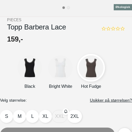
Økologisk
PIECES
Topp Barbera Lace
0.0
star
159
,-
rating
Black
Bright White
Hot Fudge
Velg størrelse:
Usikker på størrelsen?
S
M
L
XL
XXL
2XL