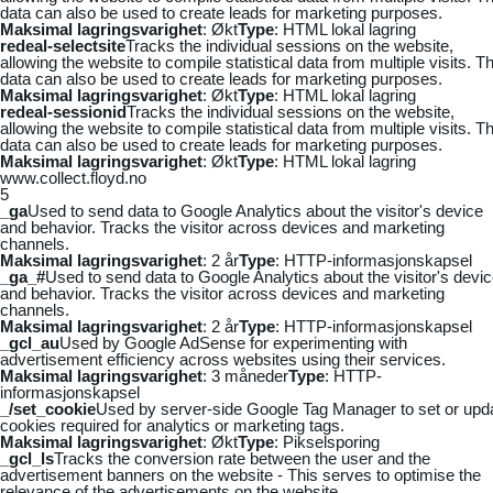
data can also be used to create leads for marketing purposes.
Maksimal lagringsvarighet
: Økt
Type
: HTML lokal lagring
redeal-selectsite
Tracks the individual sessions on the website,
allowing the website to compile statistical data from multiple visits. Th
data can also be used to create leads for marketing purposes.
Maksimal lagringsvarighet
: Økt
Type
: HTML lokal lagring
redeal-sessionid
Tracks the individual sessions on the website,
allowing the website to compile statistical data from multiple visits. Th
data can also be used to create leads for marketing purposes.
Maksimal lagringsvarighet
: Økt
Type
: HTML lokal lagring
www.collect.floyd.no
5
_ga
Used to send data to Google Analytics about the visitor's device
and behavior. Tracks the visitor across devices and marketing
channels.
Maksimal lagringsvarighet
: 2 år
Type
: HTTP-informasjonskapsel
_ga_#
Used to send data to Google Analytics about the visitor's devi
and behavior. Tracks the visitor across devices and marketing
channels.
Maksimal lagringsvarighet
: 2 år
Type
: HTTP-informasjonskapsel
_gcl_au
Used by Google AdSense for experimenting with
advertisement efficiency across websites using their services.
Maksimal lagringsvarighet
: 3 måneder
Type
: HTTP-
informasjonskapsel
_/set_cookie
Used by server-side Google Tag Manager to set or upd
cookies required for analytics or marketing tags.
Maksimal lagringsvarighet
: Økt
Type
: Pikselsporing
_gcl_ls
Tracks the conversion rate between the user and the
advertisement banners on the website - This serves to optimise the
relevance of the advertisements on the website.