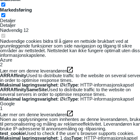
Markedsføring
Detaljer
Detaljer
Nødvendig
12
Nødvendige cookies bidra til å gjøre en nettside brukbart ved at
grunnleggende funksjoner som side navigasjon og tilgang til sikre
områder av nettstedet. Nettstedet kan ikke fungere optimalt uten dis
informasjonskapslene.
Azure
2
Lær mer om denne leverandøren
ARRAffinity
Used to distribute traffic to the website on several serve
in order to optimise response times.
Maksimal lagringsvarighet
: Økt
Type
: HTTP-informasjonskapsel
ARRAffinitySameSite
Used to distribute traffic to the website on
several servers in order to optimise response times.
Maksimal lagringsvarighet
: Økt
Type
: HTTP-informasjonskapsel
Google
1
Lær mer om denne leverandøren
Noen av opplysningene som innhentes av denne leverandøren, bruk
til personalisering og måling av reklameeffektivitet. Leverandøren ka
bruke IP-adressene til annonsemåling og -tilpasning.
test_cookie
Used to check if the user's browser supports cookies.
Maksimal lagringsvarighet
: 1 dag
Type
: HTTP-informasjonskapsel