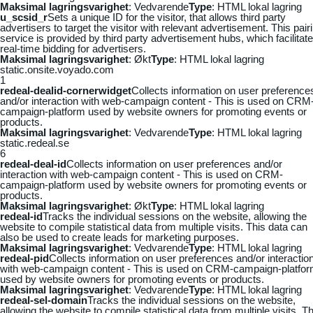
Maksimal lagringsvarighet
: Vedvarende
Type
: HTML lokal lagring
u_scsid_r
Sets a unique ID for the visitor, that allows third party
advertisers to target the visitor with relevant advertisement. This pair
service is provided by third party advertisement hubs, which facilitat
real-time bidding for advertisers.
Maksimal lagringsvarighet
: Økt
Type
: HTML lokal lagring
static.onsite.voyado.com
1
redeal-dealid-cornerwidget
Collects information on user preference
and/or interaction with web-campaign content - This is used on CRM
campaign-platform used by website owners for promoting events or
products.
Maksimal lagringsvarighet
: Vedvarende
Type
: HTML lokal lagring
static.redeal.se
6
redeal-deal-id
Collects information on user preferences and/or
interaction with web-campaign content - This is used on CRM-
campaign-platform used by website owners for promoting events or
products.
Maksimal lagringsvarighet
: Økt
Type
: HTML lokal lagring
redeal-id
Tracks the individual sessions on the website, allowing the
website to compile statistical data from multiple visits. This data can
also be used to create leads for marketing purposes.
Maksimal lagringsvarighet
: Vedvarende
Type
: HTML lokal lagring
redeal-pid
Collects information on user preferences and/or interactio
with web-campaign content - This is used on CRM-campaign-platfo
used by website owners for promoting events or products.
Maksimal lagringsvarighet
: Vedvarende
Type
: HTML lokal lagring
redeal-sel-domain
Tracks the individual sessions on the website,
allowing the website to compile statistical data from multiple visits. Th