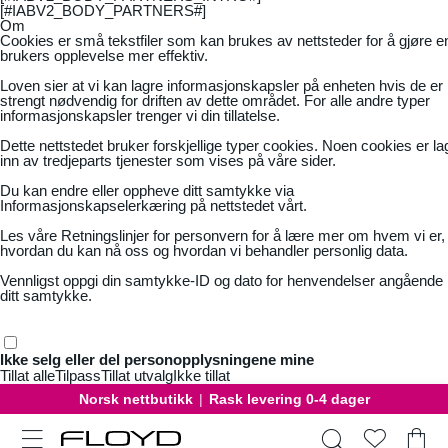
[#IABV2_BODY_PARTNERS#]
Om
Cookies er små tekstfiler som kan brukes av nettsteder for å gjøre e
brukers opplevelse mer effektiv.
Loven sier at vi kan lagre informasjonskapsler på enheten hvis de er
strengt nødvendig for driften av dette området. For alle andre typer
informasjonskapsler trenger vi din tillatelse.
Dette nettstedet bruker forskjellige typer cookies. Noen cookies er la
inn av tredjeparts tjenester som vises på våre sider.
Du kan endre eller oppheve ditt samtykke via
Informasjonskapselerkæring på nettstedet vårt.
Les våre
Retningslinjer for personvern
for å lære mer om hvem vi er,
hvordan du kan nå oss og hvordan vi behandler personlig data.
Vennligst oppgi din samtykke-ID og dato for henvendelser angående
ditt samtykke.
Ikke selg eller del personopplysningene mine
Tillat alle
Tilpass
Tillat utvalg
Ikke tillat
Norsk nettbutikk
|
Rask levering 0-4 dager