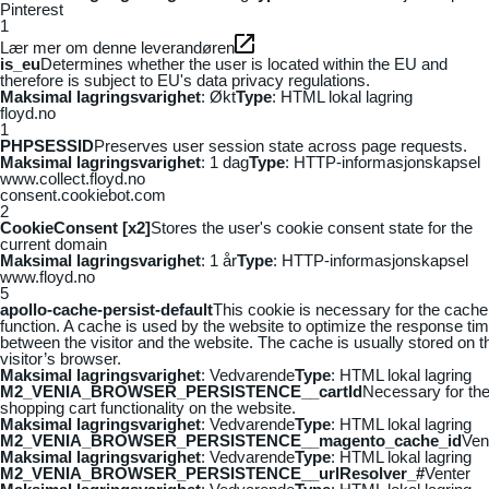
Pinterest
1
Lær mer om denne leverandøren
is_eu
Determines whether the user is located within the EU and
therefore is subject to EU's data privacy regulations.
Maksimal lagringsvarighet
: Økt
Type
: HTML lokal lagring
floyd.no
1
PHPSESSID
Preserves user session state across page requests.
Maksimal lagringsvarighet
: 1 dag
Type
: HTTP-informasjonskapsel
www.collect.floyd.no
consent.cookiebot.com
2
CookieConsent [x2]
Stores the user's cookie consent state for the
current domain
Maksimal lagringsvarighet
: 1 år
Type
: HTTP-informasjonskapsel
www.floyd.no
5
apollo-cache-persist-default
This cookie is necessary for the cache
function. A cache is used by the website to optimize the response ti
between the visitor and the website. The cache is usually stored on t
visitor’s browser.
Maksimal lagringsvarighet
: Vedvarende
Type
: HTML lokal lagring
M2_VENIA_BROWSER_PERSISTENCE__cartId
Necessary for th
shopping cart functionality on the website.
Maksimal lagringsvarighet
: Vedvarende
Type
: HTML lokal lagring
M2_VENIA_BROWSER_PERSISTENCE__magento_cache_id
Ven
Maksimal lagringsvarighet
: Vedvarende
Type
: HTML lokal lagring
M2_VENIA_BROWSER_PERSISTENCE__urlResolver_#
Venter