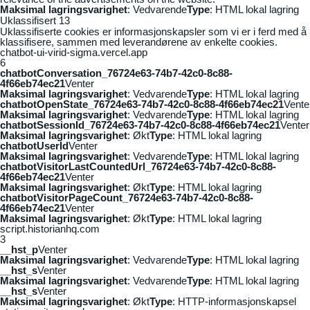
Maksimal lagringsvarighet
: Vedvarende
Type
: HTML lokal lagring
Uklassifisert
13
Uklassifiserte cookies er informasjonskapsler som vi er i ferd med å
klassifisere, sammen med leverandørene av enkelte cookies.
chatbot-ui-virid-sigma.vercel.app
6
chatbotConversation_76724e63-74b7-42c0-8c88-
4f66eb74ec21
Venter
Maksimal lagringsvarighet
: Vedvarende
Type
: HTML lokal lagring
chatbotOpenState_76724e63-74b7-42c0-8c88-4f66eb74ec21
Vente
Maksimal lagringsvarighet
: Vedvarende
Type
: HTML lokal lagring
chatbotSessionId_76724e63-74b7-42c0-8c88-4f66eb74ec21
Venter
Maksimal lagringsvarighet
: Økt
Type
: HTML lokal lagring
chatbotUserId
Venter
Maksimal lagringsvarighet
: Vedvarende
Type
: HTML lokal lagring
chatbotVisitorLastCountedUrl_76724e63-74b7-42c0-8c88-
4f66eb74ec21
Venter
Maksimal lagringsvarighet
: Økt
Type
: HTML lokal lagring
chatbotVisitorPageCount_76724e63-74b7-42c0-8c88-
4f66eb74ec21
Venter
Maksimal lagringsvarighet
: Økt
Type
: HTML lokal lagring
script.historianhq.com
3
__hst_p
Venter
Maksimal lagringsvarighet
: Vedvarende
Type
: HTML lokal lagring
__hst_s
Venter
Maksimal lagringsvarighet
: Vedvarende
Type
: HTML lokal lagring
__hst_s
Venter
Maksimal lagringsvarighet
: Økt
Type
: HTTP-informasjonskapsel