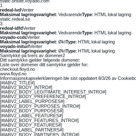
static.onsite.voyado.com
1
redeal-lvd
Venter
Maksimal lagringsvarighet
: Vedvarende
Type
: HTML lokal lagring
static.redeal.se
3
redeal-idfd
Venter
Maksimal lagringsvarighet
: Vedvarende
Type
: HTML lokal lagring
voyado-ccdc
Venter
Maksimal lagringsvarighet
: Økt
Type
: HTML lokal lagring
voyado-initurl
Venter
Maksimal lagringsvarighet
: Økt
Type
: HTML lokal lagring
Samtykke på tvers av domener
2
Ditt samtykke gjelder følgende domener:
Liste over domener ditt samtykke gjelder for:
checkout.floyd.no
www.floyd.no
Informasjonskapselerklæringen ble sist oppdatert 8/3/26 av
Cookiebo
[#IABV2_TITLE#]
[#IABV2_BODY_INTRO#]
[#IABV2_BODY_LEGITIMATE_INTEREST_INTRO#]
[#IABV2_BODY_PREFERENCE_INTRO#]
[#IABV2_LABEL_PURPOSES#]
[#IABV2_BODY_PURPOSES_INTRO#]
[#IABV2_BODY_PURPOSES#]
[#IABV2_LABEL_FEATURES#]
[#IABV2_BODY_FEATURES_INTRO#]
[#IABV2_BODY_FEATURES#]
[#IABV2_LABEL_PARTNERS#]
[#IABV2_BODY_PARTNERS_INTRO#]