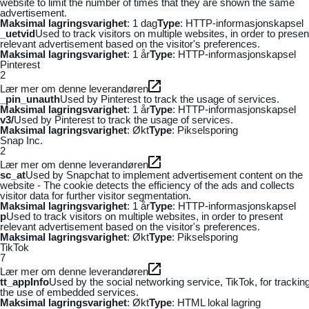
website to limit the number of times that they are shown the same
advertisement.
Maksimal lagringsvarighet
: 1 dag
Type
: HTTP-informasjonskapsel
_uetvid
Used to track visitors on multiple websites, in order to presen
relevant advertisement based on the visitor's preferences.
Maksimal lagringsvarighet
: 1 år
Type
: HTTP-informasjonskapsel
Pinterest
2
Lær mer om denne leverandøren
_pin_unauth
Used by Pinterest to track the usage of services.
Maksimal lagringsvarighet
: 1 år
Type
: HTTP-informasjonskapsel
v3/
Used by Pinterest to track the usage of services.
Maksimal lagringsvarighet
: Økt
Type
: Pikselsporing
Snap Inc.
2
Lær mer om denne leverandøren
sc_at
Used by Snapchat to implement advertisement content on the
website - The cookie detects the efficiency of the ads and collects
visitor data for further visitor segmentation.
Maksimal lagringsvarighet
: 1 år
Type
: HTTP-informasjonskapsel
p
Used to track visitors on multiple websites, in order to present
relevant advertisement based on the visitor's preferences.
Maksimal lagringsvarighet
: Økt
Type
: Pikselsporing
TikTok
7
Lær mer om denne leverandøren
tt_appInfo
Used by the social networking service, TikTok, for trackin
the use of embedded services.
Maksimal lagringsvarighet
: Økt
Type
: HTML lokal lagring