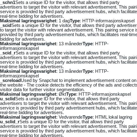
_schn1
Sets a unique ID for the visitor, that allows third party
advertisers to target the visitor with relevant advertisement. This pair
service is provided by third party advertisement hubs, which facilitat
real-time bidding for advertisers.
Maksimal lagringsvarighet
: 1 dag
Type
: HTTP-informasjonskapsel
_scid
Sets a unique ID for the visitor, that allows third party advertise
to target the visitor with relevant advertisement. This pairing service i
provided by third party advertisement hubs, which facilitates real-tim
bidding for advertisers.
Maksimal lagringsvarighet
: 13 måneder
Type
: HTTP-
informasjonskapsel
_scid_r
Sets a unique ID for the visitor, that allows third party
advertisers to target the visitor with relevant advertisement. This pair
service is provided by third party advertisement hubs, which facilitat
real-time bidding for advertisers.
Maksimal lagringsvarighet
: 13 måneder
Type
: HTTP-
informasjonskapsel
_screload
Used by Snapchat to implement advertisement content on
the website - The cookie detects the efficiency of the ads and collect
visitor data for further visitor segmentation.
Maksimal lagringsvarighet
: Økt
Type
: HTTP-informasjonskapsel
u_sclid
Sets a unique ID for the visitor, that allows third party
advertisers to target the visitor with relevant advertisement. This pair
service is provided by third party advertisement hubs, which facilitat
real-time bidding for advertisers.
Maksimal lagringsvarighet
: Vedvarende
Type
: HTML lokal lagring
u_sclid_r
Sets a unique ID for the visitor, that allows third party
advertisers to target the visitor with relevant advertisement. This pair
service is provided by third party advertisement hubs, which facilitat
real-time bidding for advertisers.