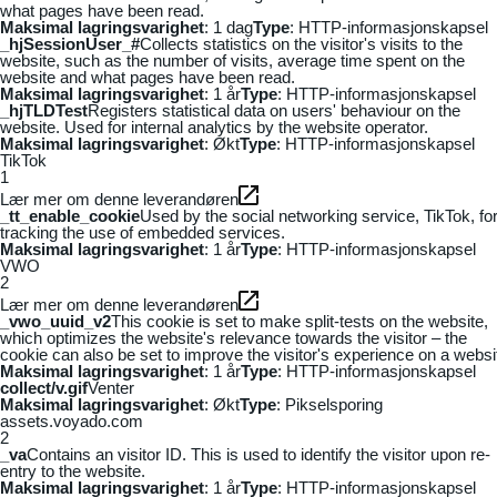
what pages have been read.
Maksimal lagringsvarighet
: 1 dag
Type
: HTTP-informasjonskapsel
_hjSessionUser_#
Collects statistics on the visitor's visits to the
website, such as the number of visits, average time spent on the
website and what pages have been read.
Maksimal lagringsvarighet
: 1 år
Type
: HTTP-informasjonskapsel
_hjTLDTest
Registers statistical data on users' behaviour on the
website. Used for internal analytics by the website operator.
Maksimal lagringsvarighet
: Økt
Type
: HTTP-informasjonskapsel
TikTok
1
Lær mer om denne leverandøren
_tt_enable_cookie
Used by the social networking service, TikTok, fo
tracking the use of embedded services.
Maksimal lagringsvarighet
: 1 år
Type
: HTTP-informasjonskapsel
VWO
2
Lær mer om denne leverandøren
_vwo_uuid_v2
This cookie is set to make split-tests on the website,
which optimizes the website's relevance towards the visitor – the
cookie can also be set to improve the visitor's experience on a websi
Maksimal lagringsvarighet
: 1 år
Type
: HTTP-informasjonskapsel
collect/v.gif
Venter
Maksimal lagringsvarighet
: Økt
Type
: Pikselsporing
assets.voyado.com
2
_va
Contains an visitor ID. This is used to identify the visitor upon re-
entry to the website.
Maksimal lagringsvarighet
: 1 år
Type
: HTTP-informasjonskapsel