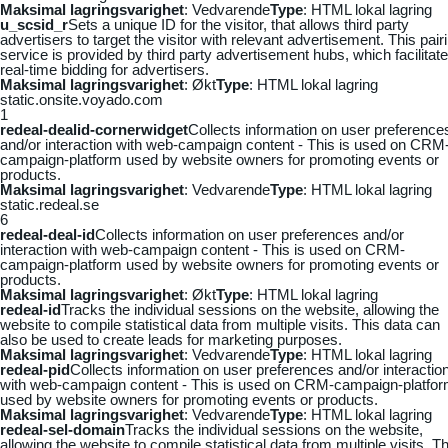
Maksimal lagringsvarighet
: Vedvarende
Type
: HTML lokal lagring
u_scsid_r
Sets a unique ID for the visitor, that allows third party
advertisers to target the visitor with relevant advertisement. This pair
service is provided by third party advertisement hubs, which facilitat
real-time bidding for advertisers.
Maksimal lagringsvarighet
: Økt
Type
: HTML lokal lagring
static.onsite.voyado.com
1
redeal-dealid-cornerwidget
Collects information on user preference
and/or interaction with web-campaign content - This is used on CRM
campaign-platform used by website owners for promoting events or
products.
Maksimal lagringsvarighet
: Vedvarende
Type
: HTML lokal lagring
static.redeal.se
6
redeal-deal-id
Collects information on user preferences and/or
interaction with web-campaign content - This is used on CRM-
campaign-platform used by website owners for promoting events or
products.
Maksimal lagringsvarighet
: Økt
Type
: HTML lokal lagring
redeal-id
Tracks the individual sessions on the website, allowing the
website to compile statistical data from multiple visits. This data can
also be used to create leads for marketing purposes.
Maksimal lagringsvarighet
: Vedvarende
Type
: HTML lokal lagring
redeal-pid
Collects information on user preferences and/or interactio
with web-campaign content - This is used on CRM-campaign-platfo
used by website owners for promoting events or products.
Maksimal lagringsvarighet
: Vedvarende
Type
: HTML lokal lagring
redeal-sel-domain
Tracks the individual sessions on the website,
allowing the website to compile statistical data from multiple visits. Th