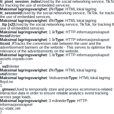
tt_pixel_session_index
Used by the social networking service, TikTo
for tracking the use of embedded services.
Maksimal lagringsvarighet
: Økt
Type
: HTML lokal lagring
tt_sessionId
Used by the social networking service, TikTok, for track
the use of embedded services.
Maksimal lagringsvarighet
: Økt
Type
: HTML lokal lagring
_ttp [x2]
Used by the social networking service, TikTok, for tracking t
use of embedded services.
Maksimal lagringsvarighet
: 1 år
Type
: HTTP-informasjonskapsel
ttcsid
Venter
Maksimal lagringsvarighet
: 1 år
Type
: HTTP-informasjonskapsel
ttcsid_#
Tracks the conversion rate between the user and the
advertisement banners on the website - This serves to optimise the
relevance of the advertisements on the website.
Maksimal lagringsvarighet
: 1 år
Type
: HTTP-informasjonskapsel
assets.voyado.com
2
_vaS
Venter
Maksimal lagringsvarighet
: Økt
Type
: HTML lokal lagring
vtid
Venter
Maksimal lagringsvarighet
: Vedvarende
Type
: HTML lokal lagring
floyd.no
1
_gtmeec
Used to temporarily store and process ecommerce-related
interaction data in order to ensure reliable analytics event tracking
across page loads.
Maksimal lagringsvarighet
: 3 måneder
Type
: HTTP-
informasjonskapsel
sc-static.net
7