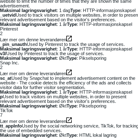
website to limit the number of times that they are shown the same
advertisement.
Maksimal lagringsvarighet
: 1 dag
Type
: HTTP-informasjonskapsel
_uetvid
Used to track visitors on multiple websites, in order to presen
relevant advertisement based on the visitor's preferences.
Maksimal lagringsvarighet
: 1 år
Type
: HTTP-informasjonskapsel
Pinterest
2
Lær mer om denne leverandøren
_pin_unauth
Used by Pinterest to track the usage of services.
Maksimal lagringsvarighet
: 1 år
Type
: HTTP-informasjonskapsel
v3/
Used by Pinterest to track the usage of services.
Maksimal lagringsvarighet
: Økt
Type
: Pikselsporing
Snap Inc.
2
Lær mer om denne leverandøren
sc_at
Used by Snapchat to implement advertisement content on the
website - The cookie detects the efficiency of the ads and collects
visitor data for further visitor segmentation.
Maksimal lagringsvarighet
: 1 år
Type
: HTTP-informasjonskapsel
p
Used to track visitors on multiple websites, in order to present
relevant advertisement based on the visitor's preferences.
Maksimal lagringsvarighet
: Økt
Type
: Pikselsporing
TikTok
7
Lær mer om denne leverandøren
tt_appInfo
Used by the social networking service, TikTok, for trackin
the use of embedded services.
Maksimal lagringsvarighet
: Økt
Type
: HTML lokal lagring