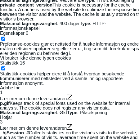
Maksimal lagringsvarighet
: Vedvarende
Type
: HTML lokal lagring
private_content_version
This cookie is necessary for the cache
function. A cache is used by the website to optimize the response ti
between the visitor and the website. The cache is usually stored on t
visitor’s browser.
Maksimal lagringsvarighet
: 400 dager
Type
: HTTP-
informasjonskapsel
Egenskaper
0
Preferanse-cookies gjør et nettsted for å huske informasjon og endre
måten nettsiden oppfører seg eller ser ut, ting som ditt foretrukne sp
eller den regionen du befinner deg i.
Vi bruker ikke denne typen cookies
Statistikk
16
Statistikk-cookies hjelper eiere til å forstå hvordan besøkende
kommuniserer med nettsteder ved å samle inn og rapportere
informasjon anonymt.
Adobe Inc.
1
Lær mer om denne leverandøren
p.gif
Keeps track of special fonts used on the website for internal
analysis. The cookie does not register any visitor data.
Maksimal lagringsvarighet
: Økt
Type
: Pikselsporing
Hotjar
3
Lær mer om denne leverandøren
_hjSession_#
Collects statistics on the visitor's visits to the website,
such as the number of visits, average time spent on the website and