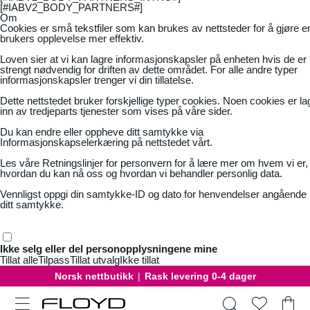
[#IABV2_BODY_PARTNERS#]
Om
Cookies er små tekstfiler som kan brukes av nettsteder for å gjøre e
brukers opplevelse mer effektiv.
Loven sier at vi kan lagre informasjonskapsler på enheten hvis de er
strengt nødvendig for driften av dette området. For alle andre typer
informasjonskapsler trenger vi din tillatelse.
Dette nettstedet bruker forskjellige typer cookies. Noen cookies er la
inn av tredjeparts tjenester som vises på våre sider.
Du kan endre eller oppheve ditt samtykke via
Informasjonskapselerkæring på nettstedet vårt.
Les våre
Retningslinjer for personvern
for å lære mer om hvem vi er,
hvordan du kan nå oss og hvordan vi behandler personlig data.
Vennligst oppgi din samtykke-ID og dato for henvendelser angående
ditt samtykke.
Ikke selg eller del personopplysningene mine
Tillat alle
Tilpass
Tillat utvalg
Ikke tillat
Norsk nettbutikk
|
Rask levering 0-4 dager