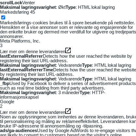
scrollLock
Venter
Maksimal lagringsvarighet
: Økt
Type
: HTML lokal lagring
Markedsføring
45
Markedsførings-cookies brukes til å spore besøkende på nettsteder.
Hensikten er å vise annonser som er relevante og engasjerende for
den enkelte bruker og dermed mer verdifull for utgivere og tredjepart
annonsører.
Meta Platforms, Inc.
3
Lær mer om denne leverandøren
lastExternalReferrer
Detects how the user reached the website by
registering their last URL-address.
Maksimal lagringsvarighet
: Vedvarende
Type
: HTML lokal lagring
lastExternalReferrerTime
Detects how the user reached the websit
by registering their last URL-address.
Maksimal lagringsvarighet
: Vedvarende
Type
: HTML lokal lagring
_fbp
Used by Facebook to deliver a series of advertisement products
such as real time bidding from third party advertisers.
Maksimal lagringsvarighet
: 3 måneder
Type
: HTTP-
informasjonskapsel
Google
2
Lær mer om denne leverandøren
Noen av opplysningene som innhentes av denne leverandøren, bruk
til personalisering og måling av reklameeffektivitet. Leverandøren ka
bruke IP-adressene til annonsemåling og -tilpasning.
ads/ga-audiences
Used by Google AdWords to re-engage visitors th
are likely to convert to customers based on the visitor's online