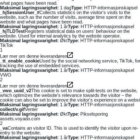
what pages have been read.
Maksimal lagringsvarighet
: 1 dag
Type
: HTTP-informasjonskapsel
_hjSessionUser_#
Collects statistics on the visitor's visits to the
website, such as the number of visits, average time spent on the
website and what pages have been read.
Maksimal lagringsvarighet
: 1 år
Type
: HTTP-informasjonskapsel
_hjTLDTest
Registers statistical data on users' behaviour on the
website. Used for internal analytics by the website operator.
Maksimal lagringsvarighet
: Økt
Type
: HTTP-informasjonskapsel
TikTok
1
Lær mer om denne leverandøren
_tt_enable_cookie
Used by the social networking service, TikTok, fo
tracking the use of embedded services.
Maksimal lagringsvarighet
: 1 år
Type
: HTTP-informasjonskapsel
VWO
2
Lær mer om denne leverandøren
_vwo_uuid_v2
This cookie is set to make split-tests on the website,
which optimizes the website's relevance towards the visitor – the
cookie can also be set to improve the visitor's experience on a websi
Maksimal lagringsvarighet
: 1 år
Type
: HTTP-informasjonskapsel
collect/v.gif
Venter
Maksimal lagringsvarighet
: Økt
Type
: Pikselsporing
assets.voyado.com
2
_va
Contains an visitor ID. This is used to identify the visitor upon re-
entry to the website.
Maksimal lagringsvarighet
: 1 år
Type
: HTTP-informasjonskapsel