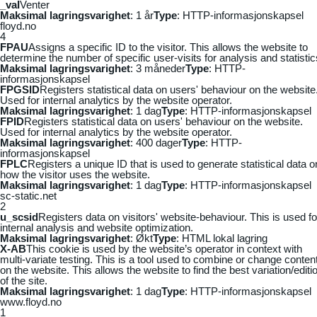
_vaI
Venter
Maksimal lagringsvarighet
: 1 år
Type
: HTTP-informasjonskapsel
floyd.no
4
FPAU
Assigns a specific ID to the visitor. This allows the website to
determine the number of specific user-visits for analysis and statistic
Maksimal lagringsvarighet
: 3 måneder
Type
: HTTP-
informasjonskapsel
FPGSID
Registers statistical data on users' behaviour on the website
Used for internal analytics by the website operator.
Maksimal lagringsvarighet
: 1 dag
Type
: HTTP-informasjonskapsel
FPID
Registers statistical data on users' behaviour on the website.
Used for internal analytics by the website operator.
Maksimal lagringsvarighet
: 400 dager
Type
: HTTP-
informasjonskapsel
FPLC
Registers a unique ID that is used to generate statistical data o
how the visitor uses the website.
Maksimal lagringsvarighet
: 1 dag
Type
: HTTP-informasjonskapsel
sc-static.net
2
u_scsid
Registers data on visitors' website-behaviour. This is used fo
internal analysis and website optimization.
Maksimal lagringsvarighet
: Økt
Type
: HTML lokal lagring
X-AB
This cookie is used by the website’s operator in context with
multi-variate testing. This is a tool used to combine or change conten
on the website. This allows the website to find the best variation/editi
of the site.
Maksimal lagringsvarighet
: 1 dag
Type
: HTTP-informasjonskapsel
www.floyd.no
1