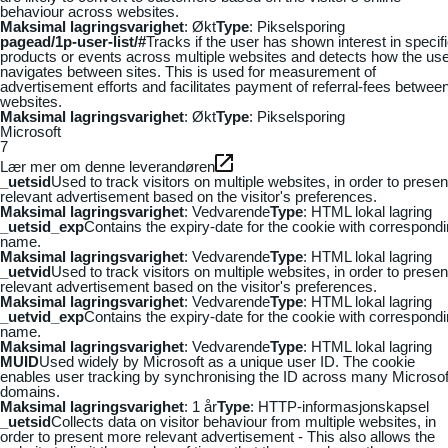
behaviour across websites.
Maksimal lagringsvarighet
: Økt
Type
: Pikselsporing
pagead/1p-user-list/#
Tracks if the user has shown interest in specif
products or events across multiple websites and detects how the us
navigates between sites. This is used for measurement of
advertisement efforts and facilitates payment of referral-fees betwee
websites.
Maksimal lagringsvarighet
: Økt
Type
: Pikselsporing
Microsoft
7
Lær mer om denne leverandøren
_uetsid
Used to track visitors on multiple websites, in order to presen
relevant advertisement based on the visitor's preferences.
Maksimal lagringsvarighet
: Vedvarende
Type
: HTML lokal lagring
_uetsid_exp
Contains the expiry-date for the cookie with correspond
name.
Maksimal lagringsvarighet
: Vedvarende
Type
: HTML lokal lagring
_uetvid
Used to track visitors on multiple websites, in order to presen
relevant advertisement based on the visitor's preferences.
Maksimal lagringsvarighet
: Vedvarende
Type
: HTML lokal lagring
_uetvid_exp
Contains the expiry-date for the cookie with correspond
name.
Maksimal lagringsvarighet
: Vedvarende
Type
: HTML lokal lagring
MUID
Used widely by Microsoft as a unique user ID. The cookie
enables user tracking by synchronising the ID across many Microsof
domains.
Maksimal lagringsvarighet
: 1 år
Type
: HTTP-informasjonskapsel
_uetsid
Collects data on visitor behaviour from multiple websites, in
order to present more relevant advertisement - This also allows the