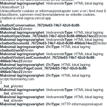
Maksimal lagringsvarighet
: Vedvarende
Type
: HTML lokal lagring
Uklassifisert
13
Uklassifiserte cookies er informasjonskapsler som vi er i ferd med å
klassifisere, sammen med leverandørene av enkelte cookies.
chatbot-ui-virid-sigma.vercel.app
6
chatbotConversation_76724e63-74b7-42c0-8c88-
4f66eb74ec21
Venter
Maksimal lagringsvarighet
: Vedvarende
Type
: HTML lokal lagring
chatbotOpenState_76724e63-74b7-42c0-8c88-4f66eb74ec21
Vente
Maksimal lagringsvarighet
: Vedvarende
Type
: HTML lokal lagring
chatbotSessionId_76724e63-74b7-42c0-8c88-4f66eb74ec21
Venter
Maksimal lagringsvarighet
: Økt
Type
: HTML lokal lagring
chatbotUserId
Venter
Maksimal lagringsvarighet
: Vedvarende
Type
: HTML lokal lagring
chatbotVisitorLastCountedUrl_76724e63-74b7-42c0-8c88-
4f66eb74ec21
Venter
Maksimal lagringsvarighet
: Økt
Type
: HTML lokal lagring
chatbotVisitorPageCount_76724e63-74b7-42c0-8c88-
4f66eb74ec21
Venter
Maksimal lagringsvarighet
: Økt
Type
: HTML lokal lagring
script.historianhq.com
3
__hst_p
Venter
Maksimal lagringsvarighet
: Vedvarende
Type
: HTML lokal lagring
__hst_s
Venter
Maksimal lagringsvarighet
: Vedvarende
Type
: HTML lokal lagring
__hst_s
Venter
Maksimal lagringsvarighet
: Økt
Type
: HTTP-informasjonskapsel