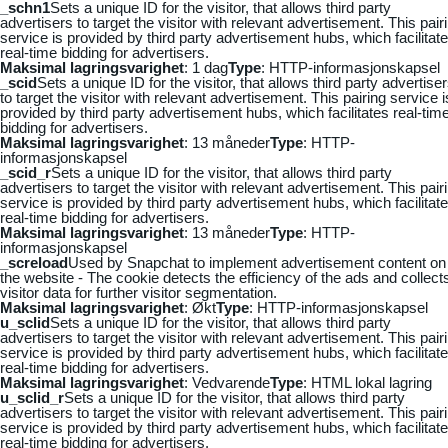
_schn1
Sets a unique ID for the visitor, that allows third party
advertisers to target the visitor with relevant advertisement. This pair
service is provided by third party advertisement hubs, which facilitat
real-time bidding for advertisers.
Maksimal lagringsvarighet
: 1 dag
Type
: HTTP-informasjonskapsel
_scid
Sets a unique ID for the visitor, that allows third party advertise
to target the visitor with relevant advertisement. This pairing service i
provided by third party advertisement hubs, which facilitates real-tim
bidding for advertisers.
Maksimal lagringsvarighet
: 13 måneder
Type
: HTTP-
informasjonskapsel
_scid_r
Sets a unique ID for the visitor, that allows third party
advertisers to target the visitor with relevant advertisement. This pair
service is provided by third party advertisement hubs, which facilitat
real-time bidding for advertisers.
Maksimal lagringsvarighet
: 13 måneder
Type
: HTTP-
informasjonskapsel
_screload
Used by Snapchat to implement advertisement content on
the website - The cookie detects the efficiency of the ads and collect
visitor data for further visitor segmentation.
Maksimal lagringsvarighet
: Økt
Type
: HTTP-informasjonskapsel
u_sclid
Sets a unique ID for the visitor, that allows third party
advertisers to target the visitor with relevant advertisement. This pair
service is provided by third party advertisement hubs, which facilitat
real-time bidding for advertisers.
Maksimal lagringsvarighet
: Vedvarende
Type
: HTML lokal lagring
u_sclid_r
Sets a unique ID for the visitor, that allows third party
advertisers to target the visitor with relevant advertisement. This pair
service is provided by third party advertisement hubs, which facilitat
real-time bidding for advertisers.