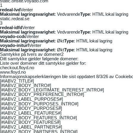
static.onsite.voyado.com
1
redeal-lvd
Venter
Maksimal lagringsvarighet
: Vedvarende
Type
: HTML lokal lagring
static.redeal.se
3
redeal-idfd
Venter
Maksimal lagringsvarighet
: Vedvarende
Type
: HTML lokal lagring
voyado-ccdc
Venter
Maksimal lagringsvarighet
: Økt
Type
: HTML lokal lagring
voyado-initurl
Venter
Maksimal lagringsvarighet
: Økt
Type
: HTML lokal lagring
Samtykke på tvers av domener
2
Ditt samtykke gjelder følgende domener:
Liste over domener ditt samtykke gjelder for:
checkout.floyd.no
www.floyd.no
Informasjonskapselerklæringen ble sist oppdatert 8/3/26 av
Cookiebo
[#IABV2_TITLE#]
[#IABV2_BODY_INTRO#]
[#IABV2_BODY_LEGITIMATE_INTEREST_INTRO#]
[#IABV2_BODY_PREFERENCE_INTRO#]
[#IABV2_LABEL_PURPOSES#]
[#IABV2_BODY_PURPOSES_INTRO#]
[#IABV2_BODY_PURPOSES#]
[#IABV2_LABEL_FEATURES#]
[#IABV2_BODY_FEATURES_INTRO#]
[#IABV2_BODY_FEATURES#]
[#IABV2_LABEL_PARTNERS#]
[#IABV2_BODY_PARTNERS_INTRO#]