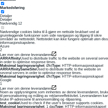
Markedsføring
Detaljer
Detaljer
Nødvendig
12
Nødvendige cookies bidra til å gjøre en nettside brukbart ved at
grunnleggende funksjoner som side navigasjon og tilgang til sikre
områder av nettstedet. Nettstedet kan ikke fungere optimalt uten dis
informasjonskapslene.
Azure
2
Lær mer om denne leverandøren
ARRAffinity
Used to distribute traffic to the website on several serve
in order to optimise response times.
Maksimal lagringsvarighet
: Økt
Type
: HTTP-informasjonskapsel
ARRAffinitySameSite
Used to distribute traffic to the website on
several servers in order to optimise response times.
Maksimal lagringsvarighet
: Økt
Type
: HTTP-informasjonskapsel
Google
1
Lær mer om denne leverandøren
Noen av opplysningene som innhentes av denne leverandøren, bruk
til personalisering og måling av reklameeffektivitet. Leverandøren ka
bruke IP-adressene til annonsemåling og -tilpasning.
test_cookie
Used to check if the user's browser supports cookies.
Maksimal lagringsvarighet
: 1 dag
Type
: HTTP-informasjonskapsel