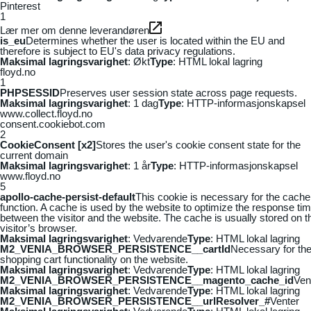
Pinterest
1
Lær mer om denne leverandøren
is_eu
Determines whether the user is located within the EU and
therefore is subject to EU's data privacy regulations.
Maksimal lagringsvarighet
: Økt
Type
: HTML lokal lagring
floyd.no
1
PHPSESSID
Preserves user session state across page requests.
Maksimal lagringsvarighet
: 1 dag
Type
: HTTP-informasjonskapsel
www.collect.floyd.no
consent.cookiebot.com
2
CookieConsent [x2]
Stores the user's cookie consent state for the
current domain
Maksimal lagringsvarighet
: 1 år
Type
: HTTP-informasjonskapsel
www.floyd.no
5
apollo-cache-persist-default
This cookie is necessary for the cache
function. A cache is used by the website to optimize the response ti
between the visitor and the website. The cache is usually stored on t
visitor’s browser.
Maksimal lagringsvarighet
: Vedvarende
Type
: HTML lokal lagring
M2_VENIA_BROWSER_PERSISTENCE__cartId
Necessary for th
shopping cart functionality on the website.
Maksimal lagringsvarighet
: Vedvarende
Type
: HTML lokal lagring
M2_VENIA_BROWSER_PERSISTENCE__magento_cache_id
Ven
Maksimal lagringsvarighet
: Vedvarende
Type
: HTML lokal lagring
M2_VENIA_BROWSER_PERSISTENCE__urlResolver_#
Venter