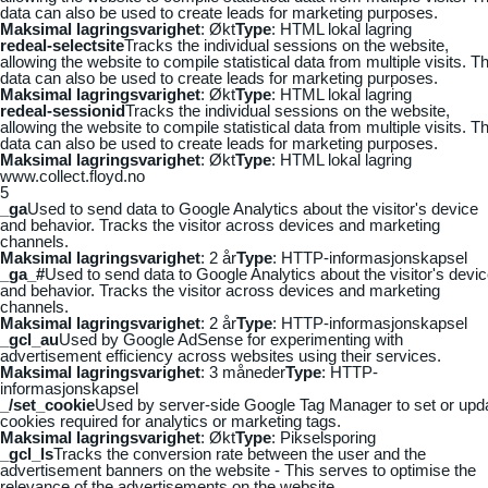
data can also be used to create leads for marketing purposes.
Maksimal lagringsvarighet
: Økt
Type
: HTML lokal lagring
redeal-selectsite
Tracks the individual sessions on the website,
allowing the website to compile statistical data from multiple visits. Th
data can also be used to create leads for marketing purposes.
Maksimal lagringsvarighet
: Økt
Type
: HTML lokal lagring
redeal-sessionid
Tracks the individual sessions on the website,
allowing the website to compile statistical data from multiple visits. Th
data can also be used to create leads for marketing purposes.
Maksimal lagringsvarighet
: Økt
Type
: HTML lokal lagring
www.collect.floyd.no
5
_ga
Used to send data to Google Analytics about the visitor's device
and behavior. Tracks the visitor across devices and marketing
channels.
Maksimal lagringsvarighet
: 2 år
Type
: HTTP-informasjonskapsel
_ga_#
Used to send data to Google Analytics about the visitor's devi
and behavior. Tracks the visitor across devices and marketing
channels.
Maksimal lagringsvarighet
: 2 år
Type
: HTTP-informasjonskapsel
_gcl_au
Used by Google AdSense for experimenting with
advertisement efficiency across websites using their services.
Maksimal lagringsvarighet
: 3 måneder
Type
: HTTP-
informasjonskapsel
_/set_cookie
Used by server-side Google Tag Manager to set or upd
cookies required for analytics or marketing tags.
Maksimal lagringsvarighet
: Økt
Type
: Pikselsporing
_gcl_ls
Tracks the conversion rate between the user and the
advertisement banners on the website - This serves to optimise the
relevance of the advertisements on the website.