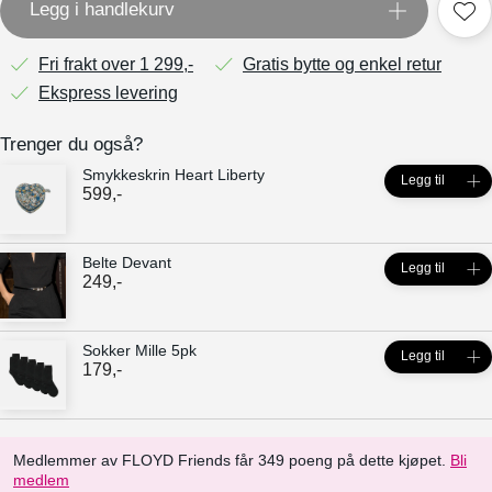
Legg i handlekurv
Fri frakt over 1 299,-
Gratis bytte og enkel retur
Ekspress levering
Trenger du også?
Smykkeskrin Heart Liberty
Legg til
599
,-
Belte Devant
Legg til
249
,-
Sokker Mille 5pk
Legg til
179
,-
Medlemmer av FLOYD Friends får 349 poeng på dette kjøpet.
Bli
medlem