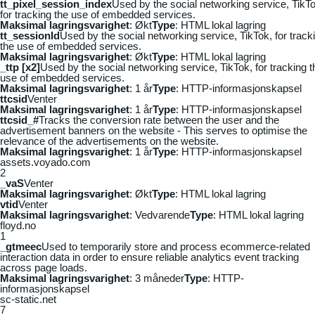
tt_pixel_session_index
Used by the social networking service, TikTo
for tracking the use of embedded services.
Maksimal lagringsvarighet
: Økt
Type
: HTML lokal lagring
tt_sessionId
Used by the social networking service, TikTok, for track
the use of embedded services.
Maksimal lagringsvarighet
: Økt
Type
: HTML lokal lagring
_ttp [x2]
Used by the social networking service, TikTok, for tracking t
use of embedded services.
Maksimal lagringsvarighet
: 1 år
Type
: HTTP-informasjonskapsel
ttcsid
Venter
Maksimal lagringsvarighet
: 1 år
Type
: HTTP-informasjonskapsel
ttcsid_#
Tracks the conversion rate between the user and the
advertisement banners on the website - This serves to optimise the
relevance of the advertisements on the website.
Maksimal lagringsvarighet
: 1 år
Type
: HTTP-informasjonskapsel
assets.voyado.com
2
_vaS
Venter
Maksimal lagringsvarighet
: Økt
Type
: HTML lokal lagring
vtid
Venter
Maksimal lagringsvarighet
: Vedvarende
Type
: HTML lokal lagring
floyd.no
1
_gtmeec
Used to temporarily store and process ecommerce-related
interaction data in order to ensure reliable analytics event tracking
across page loads.
Maksimal lagringsvarighet
: 3 måneder
Type
: HTTP-
informasjonskapsel
sc-static.net
7