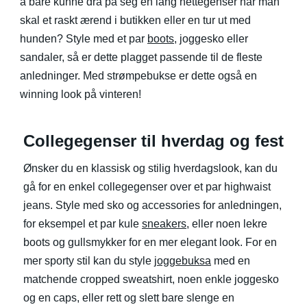
å bare kunne dra på seg en lang hettegenser når man
skal et raskt ærend i butikken eller en tur ut med
hunden? Style med et par
boots
, joggesko eller
sandaler, så er dette plagget passende til de fleste
anledninger. Med strømpebukse er dette også en
winning look på vinteren!
Collegegenser til hverdag og fest
Ønsker du en klassisk og stilig hverdagslook, kan du
gå for en enkel collegegenser over et par highwaist
jeans. Style med sko og accessories for anledningen,
for eksempel et par kule
sneakers
, eller noen lekre
boots og gullsmykker for en mer elegant look. For en
mer sporty stil kan du style
joggebuksa
med en
matchende cropped sweatshirt, noen enkle joggesko
og en caps, eller rett og slett bare slenge en