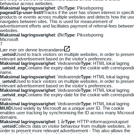
behaviour across websites.
Maksimal lagringsvarighet
: Økt
Type
: Pikselsporing
pagead/1p-user-list/#
Tracks if the user has shown interest in specif
products or events across multiple websites and detects how the us
navigates between sites. This is used for measurement of
advertisement efforts and facilitates payment of referral-fees betwee
websites.
Maksimal lagringsvarighet
: Økt
Type
: Pikselsporing
Microsoft
7
Lær mer om denne leverandøren
_uetsid
Used to track visitors on multiple websites, in order to presen
relevant advertisement based on the visitor's preferences.
Maksimal lagringsvarighet
: Vedvarende
Type
: HTML lokal lagring
_uetsid_exp
Contains the expiry-date for the cookie with correspond
name.
Maksimal lagringsvarighet
: Vedvarende
Type
: HTML lokal lagring
_uetvid
Used to track visitors on multiple websites, in order to presen
relevant advertisement based on the visitor's preferences.
Maksimal lagringsvarighet
: Vedvarende
Type
: HTML lokal lagring
_uetvid_exp
Contains the expiry-date for the cookie with correspond
name.
Maksimal lagringsvarighet
: Vedvarende
Type
: HTML lokal lagring
MUID
Used widely by Microsoft as a unique user ID. The cookie
enables user tracking by synchronising the ID across many Microsof
domains.
Maksimal lagringsvarighet
: 1 år
Type
: HTTP-informasjonskapsel
_uetsid
Collects data on visitor behaviour from multiple websites, in
order to present more relevant advertisement - This also allows the