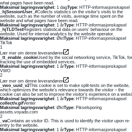
what pages have been read.
Maksimal lagringsvarighet
: 1 dag
Type
: HTTP-informasjonskapsel
_hjSessionUser_#
Collects statistics on the visitor's visits to the
website, such as the number of visits, average time spent on the
website and what pages have been read.
Maksimal lagringsvarighet
: 1 år
Type
: HTTP-informasjonskapsel
_hjTLDTest
Registers statistical data on users' behaviour on the
website. Used for internal analytics by the website operator.
Maksimal lagringsvarighet
: Økt
Type
: HTTP-informasjonskapsel
TikTok
1
Lær mer om denne leverandøren
_tt_enable_cookie
Used by the social networking service, TikTok, fo
tracking the use of embedded services.
Maksimal lagringsvarighet
: 1 år
Type
: HTTP-informasjonskapsel
VWO
2
Lær mer om denne leverandøren
_vwo_uuid_v2
This cookie is set to make split-tests on the website,
which optimizes the website's relevance towards the visitor – the
cookie can also be set to improve the visitor's experience on a websi
Maksimal lagringsvarighet
: 1 år
Type
: HTTP-informasjonskapsel
collect/v.gif
Venter
Maksimal lagringsvarighet
: Økt
Type
: Pikselsporing
assets.voyado.com
2
_va
Contains an visitor ID. This is used to identify the visitor upon re-
entry to the website.
Maksimal lagringsvarighet
: 1 år
Type
: HTTP-informasjonskapsel