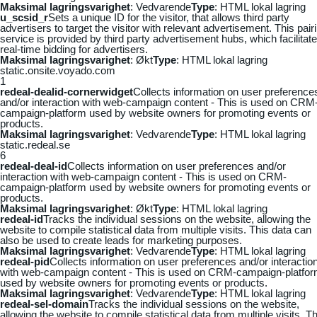
Maksimal lagringsvarighet
: Vedvarende
Type
: HTML lokal lagring
u_scsid_r
Sets a unique ID for the visitor, that allows third party
advertisers to target the visitor with relevant advertisement. This pair
service is provided by third party advertisement hubs, which facilitat
real-time bidding for advertisers.
Maksimal lagringsvarighet
: Økt
Type
: HTML lokal lagring
static.onsite.voyado.com
1
redeal-dealid-cornerwidget
Collects information on user preference
and/or interaction with web-campaign content - This is used on CRM
campaign-platform used by website owners for promoting events or
products.
Maksimal lagringsvarighet
: Vedvarende
Type
: HTML lokal lagring
static.redeal.se
6
redeal-deal-id
Collects information on user preferences and/or
interaction with web-campaign content - This is used on CRM-
campaign-platform used by website owners for promoting events or
products.
Maksimal lagringsvarighet
: Økt
Type
: HTML lokal lagring
redeal-id
Tracks the individual sessions on the website, allowing the
website to compile statistical data from multiple visits. This data can
also be used to create leads for marketing purposes.
Maksimal lagringsvarighet
: Vedvarende
Type
: HTML lokal lagring
redeal-pid
Collects information on user preferences and/or interactio
with web-campaign content - This is used on CRM-campaign-platfo
used by website owners for promoting events or products.
Maksimal lagringsvarighet
: Vedvarende
Type
: HTML lokal lagring
redeal-sel-domain
Tracks the individual sessions on the website,
allowing the website to compile statistical data from multiple visits. Th