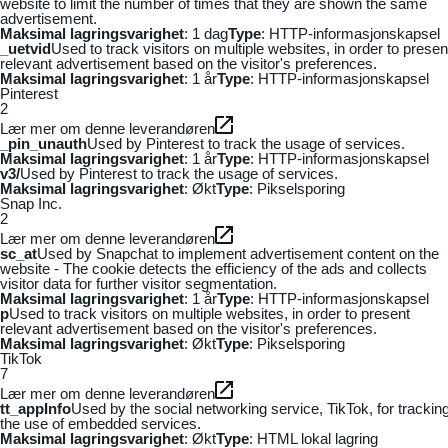
website to limit the number of times that they are shown the same
advertisement.
Maksimal lagringsvarighet
: 1 dag
Type
: HTTP-informasjonskapsel
_uetvid
Used to track visitors on multiple websites, in order to presen
relevant advertisement based on the visitor's preferences.
Maksimal lagringsvarighet
: 1 år
Type
: HTTP-informasjonskapsel
Pinterest
2
Lær mer om denne leverandøren
_pin_unauth
Used by Pinterest to track the usage of services.
Maksimal lagringsvarighet
: 1 år
Type
: HTTP-informasjonskapsel
v3/
Used by Pinterest to track the usage of services.
Maksimal lagringsvarighet
: Økt
Type
: Pikselsporing
Snap Inc.
2
Lær mer om denne leverandøren
sc_at
Used by Snapchat to implement advertisement content on the
website - The cookie detects the efficiency of the ads and collects
visitor data for further visitor segmentation.
Maksimal lagringsvarighet
: 1 år
Type
: HTTP-informasjonskapsel
p
Used to track visitors on multiple websites, in order to present
relevant advertisement based on the visitor's preferences.
Maksimal lagringsvarighet
: Økt
Type
: Pikselsporing
TikTok
7
Lær mer om denne leverandøren
tt_appInfo
Used by the social networking service, TikTok, for trackin
the use of embedded services.
Maksimal lagringsvarighet
: Økt
Type
: HTML lokal lagring