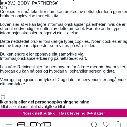
[#IABV2_BODY_PARTNERS#]
Om
Cookies er små tekstfiler som kan brukes av nettsteder for å gjøre e
brukers opplevelse mer effektiv.
Loven sier at vi kan lagre informasjonskapsler på enheten hvis de er
strengt nødvendig for driften av dette området. For alle andre typer
informasjonskapsler trenger vi din tillatelse.
Dette nettstedet bruker forskjellige typer cookies. Noen cookies er la
inn av tredjeparts tjenester som vises på våre sider.
Du kan endre eller oppheve ditt samtykke via
Informasjonskapselerkæring på nettstedet vårt.
Les våre
Retningslinjer for personvern
for å lære mer om hvem vi er,
hvordan du kan nå oss og hvordan vi behandler personlig data.
Vennligst oppgi din samtykke-ID og dato for henvendelser angående
ditt samtykke.
Ikke selg eller del personopplysningene mine
Tillat alle
Tilpass
Tillat utvalg
Ikke tillat
Norsk nettbutikk
|
Rask levering 0-4 dager