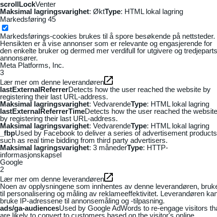
scrollLock
Venter
Maksimal lagringsvarighet
: Økt
Type
: HTML lokal lagring
Markedsføring
45
Markedsførings-cookies brukes til å spore besøkende på nettsteder.
Hensikten er å vise annonser som er relevante og engasjerende for
den enkelte bruker og dermed mer verdifull for utgivere og tredjepart
annonsører.
Meta Platforms, Inc.
3
Lær mer om denne leverandøren
lastExternalReferrer
Detects how the user reached the website by
registering their last URL-address.
Maksimal lagringsvarighet
: Vedvarende
Type
: HTML lokal lagring
lastExternalReferrerTime
Detects how the user reached the websit
by registering their last URL-address.
Maksimal lagringsvarighet
: Vedvarende
Type
: HTML lokal lagring
_fbp
Used by Facebook to deliver a series of advertisement products
such as real time bidding from third party advertisers.
Maksimal lagringsvarighet
: 3 måneder
Type
: HTTP-
informasjonskapsel
Google
2
Lær mer om denne leverandøren
Noen av opplysningene som innhentes av denne leverandøren, bruk
til personalisering og måling av reklameeffektivitet. Leverandøren ka
bruke IP-adressene til annonsemåling og -tilpasning.
ads/ga-audiences
Used by Google AdWords to re-engage visitors th
are likely to convert to customers based on the visitor's online