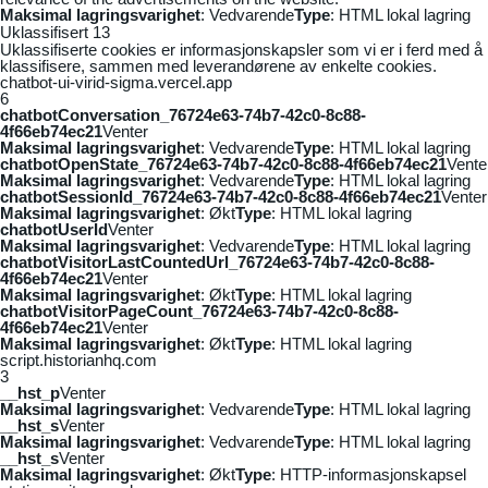
Maksimal lagringsvarighet
: Vedvarende
Type
: HTML lokal lagring
Uklassifisert
13
Uklassifiserte cookies er informasjonskapsler som vi er i ferd med å
klassifisere, sammen med leverandørene av enkelte cookies.
chatbot-ui-virid-sigma.vercel.app
6
chatbotConversation_76724e63-74b7-42c0-8c88-
4f66eb74ec21
Venter
Maksimal lagringsvarighet
: Vedvarende
Type
: HTML lokal lagring
chatbotOpenState_76724e63-74b7-42c0-8c88-4f66eb74ec21
Vente
Maksimal lagringsvarighet
: Vedvarende
Type
: HTML lokal lagring
chatbotSessionId_76724e63-74b7-42c0-8c88-4f66eb74ec21
Venter
Maksimal lagringsvarighet
: Økt
Type
: HTML lokal lagring
chatbotUserId
Venter
Maksimal lagringsvarighet
: Vedvarende
Type
: HTML lokal lagring
chatbotVisitorLastCountedUrl_76724e63-74b7-42c0-8c88-
4f66eb74ec21
Venter
Maksimal lagringsvarighet
: Økt
Type
: HTML lokal lagring
chatbotVisitorPageCount_76724e63-74b7-42c0-8c88-
4f66eb74ec21
Venter
Maksimal lagringsvarighet
: Økt
Type
: HTML lokal lagring
script.historianhq.com
3
__hst_p
Venter
Maksimal lagringsvarighet
: Vedvarende
Type
: HTML lokal lagring
__hst_s
Venter
Maksimal lagringsvarighet
: Vedvarende
Type
: HTML lokal lagring
__hst_s
Venter
Maksimal lagringsvarighet
: Økt
Type
: HTTP-informasjonskapsel