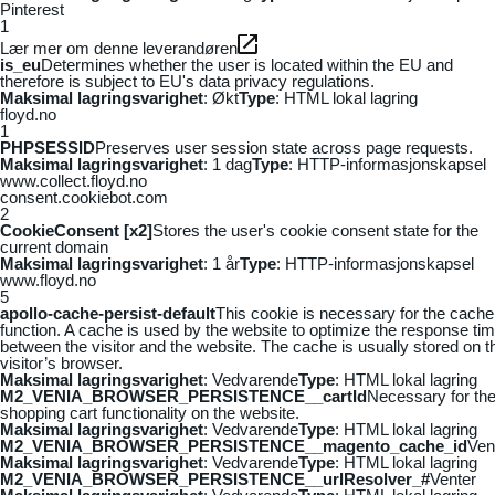
Pinterest
1
Lær mer om denne leverandøren
is_eu
Determines whether the user is located within the EU and
therefore is subject to EU's data privacy regulations.
Maksimal lagringsvarighet
: Økt
Type
: HTML lokal lagring
floyd.no
1
PHPSESSID
Preserves user session state across page requests.
Maksimal lagringsvarighet
: 1 dag
Type
: HTTP-informasjonskapsel
www.collect.floyd.no
consent.cookiebot.com
2
CookieConsent [x2]
Stores the user's cookie consent state for the
current domain
Maksimal lagringsvarighet
: 1 år
Type
: HTTP-informasjonskapsel
www.floyd.no
5
apollo-cache-persist-default
This cookie is necessary for the cache
function. A cache is used by the website to optimize the response ti
between the visitor and the website. The cache is usually stored on t
visitor’s browser.
Maksimal lagringsvarighet
: Vedvarende
Type
: HTML lokal lagring
M2_VENIA_BROWSER_PERSISTENCE__cartId
Necessary for th
shopping cart functionality on the website.
Maksimal lagringsvarighet
: Vedvarende
Type
: HTML lokal lagring
M2_VENIA_BROWSER_PERSISTENCE__magento_cache_id
Ven
Maksimal lagringsvarighet
: Vedvarende
Type
: HTML lokal lagring
M2_VENIA_BROWSER_PERSISTENCE__urlResolver_#
Venter