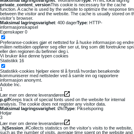
Maksimal lagringsvarighet
: Vedvarende
Type
: HTML lokal lagring
private_content_version
This cookie is necessary for the cache
function. A cache is used by the website to optimize the response ti
between the visitor and the website. The cache is usually stored on t
visitor’s browser.
Maksimal lagringsvarighet
: 400 dager
Type
: HTTP-
informasjonskapsel
Egenskaper
0
Preferanse-cookies gjør et nettsted for å huske informasjon og endre
måten nettsiden oppfører seg eller ser ut, ting som ditt foretrukne sp
eller den regionen du befinner deg i.
Vi bruker ikke denne typen cookies
Statistikk
16
Statistikk-cookies hjelper eiere til å forstå hvordan besøkende
kommuniserer med nettsteder ved å samle inn og rapportere
informasjon anonymt.
Adobe Inc.
1
Lær mer om denne leverandøren
p.gif
Keeps track of special fonts used on the website for internal
analysis. The cookie does not register any visitor data.
Maksimal lagringsvarighet
: Økt
Type
: Pikselsporing
Hotjar
3
Lær mer om denne leverandøren
_hjSession_#
Collects statistics on the visitor's visits to the website,
such as the number of visits, average time spent on the website and