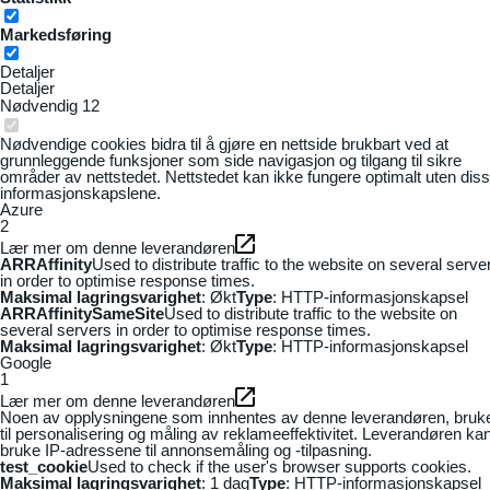
Markedsføring
Detaljer
Detaljer
Nødvendig
12
Nødvendige cookies bidra til å gjøre en nettside brukbart ved at
grunnleggende funksjoner som side navigasjon og tilgang til sikre
områder av nettstedet. Nettstedet kan ikke fungere optimalt uten dis
informasjonskapslene.
Azure
2
Lær mer om denne leverandøren
ARRAffinity
Used to distribute traffic to the website on several serve
in order to optimise response times.
Maksimal lagringsvarighet
: Økt
Type
: HTTP-informasjonskapsel
ARRAffinitySameSite
Used to distribute traffic to the website on
several servers in order to optimise response times.
Maksimal lagringsvarighet
: Økt
Type
: HTTP-informasjonskapsel
Google
1
Lær mer om denne leverandøren
Noen av opplysningene som innhentes av denne leverandøren, bruk
til personalisering og måling av reklameeffektivitet. Leverandøren ka
bruke IP-adressene til annonsemåling og -tilpasning.
test_cookie
Used to check if the user's browser supports cookies.
Maksimal lagringsvarighet
: 1 dag
Type
: HTTP-informasjonskapsel