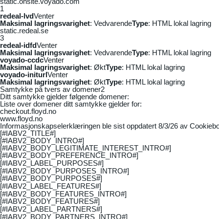
static.onsite.voyado.com
1
redeal-lvd
Venter
Maksimal lagringsvarighet
: Vedvarende
Type
: HTML lokal lagring
static.redeal.se
3
redeal-idfd
Venter
Maksimal lagringsvarighet
: Vedvarende
Type
: HTML lokal lagring
voyado-ccdc
Venter
Maksimal lagringsvarighet
: Økt
Type
: HTML lokal lagring
voyado-initurl
Venter
Maksimal lagringsvarighet
: Økt
Type
: HTML lokal lagring
Samtykke på tvers av domener
2
Ditt samtykke gjelder følgende domener:
Liste over domener ditt samtykke gjelder for:
checkout.floyd.no
www.floyd.no
Informasjonskapselerklæringen ble sist oppdatert 8/3/26 av
Cookiebo
[#IABV2_TITLE#]
[#IABV2_BODY_INTRO#]
[#IABV2_BODY_LEGITIMATE_INTEREST_INTRO#]
[#IABV2_BODY_PREFERENCE_INTRO#]
[#IABV2_LABEL_PURPOSES#]
[#IABV2_BODY_PURPOSES_INTRO#]
[#IABV2_BODY_PURPOSES#]
[#IABV2_LABEL_FEATURES#]
[#IABV2_BODY_FEATURES_INTRO#]
[#IABV2_BODY_FEATURES#]
[#IABV2_LABEL_PARTNERS#]
[#IABV2_BODY_PARTNERS_INTRO#]