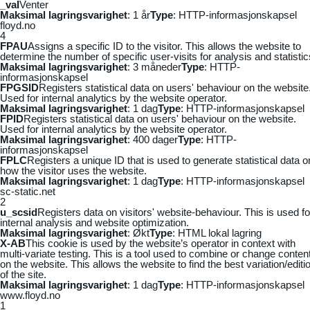
_vaI
Venter
Maksimal lagringsvarighet
: 1 år
Type
: HTTP-informasjonskapsel
floyd.no
4
FPAU
Assigns a specific ID to the visitor. This allows the website to
determine the number of specific user-visits for analysis and statistic
Maksimal lagringsvarighet
: 3 måneder
Type
: HTTP-
informasjonskapsel
FPGSID
Registers statistical data on users' behaviour on the website
Used for internal analytics by the website operator.
Maksimal lagringsvarighet
: 1 dag
Type
: HTTP-informasjonskapsel
FPID
Registers statistical data on users' behaviour on the website.
Used for internal analytics by the website operator.
Maksimal lagringsvarighet
: 400 dager
Type
: HTTP-
informasjonskapsel
FPLC
Registers a unique ID that is used to generate statistical data o
how the visitor uses the website.
Maksimal lagringsvarighet
: 1 dag
Type
: HTTP-informasjonskapsel
sc-static.net
2
u_scsid
Registers data on visitors' website-behaviour. This is used fo
internal analysis and website optimization.
Maksimal lagringsvarighet
: Økt
Type
: HTML lokal lagring
X-AB
This cookie is used by the website’s operator in context with
multi-variate testing. This is a tool used to combine or change conten
on the website. This allows the website to find the best variation/editi
of the site.
Maksimal lagringsvarighet
: 1 dag
Type
: HTTP-informasjonskapsel
www.floyd.no
1