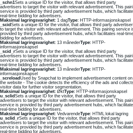
_schn1
Sets a unique ID for the visitor, that allows third party
advertisers to target the visitor with relevant advertisement. This pair
service is provided by third party advertisement hubs, which facilitat
real-time bidding for advertisers.
Maksimal lagringsvarighet
: 1 dag
Type
: HTTP-informasjonskapsel
_scid
Sets a unique ID for the visitor, that allows third party advertise
to target the visitor with relevant advertisement. This pairing service i
provided by third party advertisement hubs, which facilitates real-tim
bidding for advertisers.
Maksimal lagringsvarighet
: 13 måneder
Type
: HTTP-
informasjonskapsel
_scid_r
Sets a unique ID for the visitor, that allows third party
advertisers to target the visitor with relevant advertisement. This pair
service is provided by third party advertisement hubs, which facilitat
real-time bidding for advertisers.
Maksimal lagringsvarighet
: 13 måneder
Type
: HTTP-
informasjonskapsel
_screload
Used by Snapchat to implement advertisement content on
the website - The cookie detects the efficiency of the ads and collect
visitor data for further visitor segmentation.
Maksimal lagringsvarighet
: Økt
Type
: HTTP-informasjonskapsel
u_sclid
Sets a unique ID for the visitor, that allows third party
advertisers to target the visitor with relevant advertisement. This pair
service is provided by third party advertisement hubs, which facilitat
real-time bidding for advertisers.
Maksimal lagringsvarighet
: Vedvarende
Type
: HTML lokal lagring
u_sclid_r
Sets a unique ID for the visitor, that allows third party
advertisers to target the visitor with relevant advertisement. This pair
service is provided by third party advertisement hubs, which facilitat
real-time bidding for advertisers.