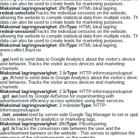
data can also be used to create leads for marketing purposes.
Maksimal lagringsvarighet
: Økt
Type
: HTML lokal lagring
redeal-selectsite
Tracks the individual sessions on the website,
allowing the website to compile statistical data from multiple visits. Th
data can also be used to create leads for marketing purposes.
Maksimal lagringsvarighet
: Økt
Type
: HTML lokal lagring
redeal-sessionid
Tracks the individual sessions on the website,
allowing the website to compile statistical data from multiple visits. Th
data can also be used to create leads for marketing purposes.
Maksimal lagringsvarighet
: Økt
Type
: HTML lokal lagring
www.collect.floyd.no
5
_ga
Used to send data to Google Analytics about the visitor's device
and behavior. Tracks the visitor across devices and marketing
channels.
Maksimal lagringsvarighet
: 2 år
Type
: HTTP-informasjonskapsel
_ga_#
Used to send data to Google Analytics about the visitor's devi
and behavior. Tracks the visitor across devices and marketing
channels.
Maksimal lagringsvarighet
: 2 år
Type
: HTTP-informasjonskapsel
_gcl_au
Used by Google AdSense for experimenting with
advertisement efficiency across websites using their services.
Maksimal lagringsvarighet
: 3 måneder
Type
: HTTP-
informasjonskapsel
_/set_cookie
Used by server-side Google Tag Manager to set or upd
cookies required for analytics or marketing tags.
Maksimal lagringsvarighet
: Økt
Type
: Pikselsporing
_gcl_ls
Tracks the conversion rate between the user and the
advertisement banners on the website - This serves to optimise the
relevance of the advertisements on the website.