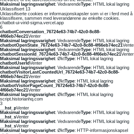
Maksimal lagringsvarighet
: Vedvarende
Type
: HTML lokal lagring
Uklassifisert
13
Uklassifiserte cookies er informasjonskapsler som vi er i ferd med å
klassifisere, sammen med leverandørene av enkelte cookies.
chatbot-ui-virid-sigma.vercel.app
6
chatbotConversation_76724e63-74b7-42c0-8c88-
4f66eb74ec21
Venter
Maksimal lagringsvarighet
: Vedvarende
Type
: HTML lokal lagring
chatbotOpenState_76724e63-74b7-42c0-8c88-4f66eb74ec21
Vente
Maksimal lagringsvarighet
: Vedvarende
Type
: HTML lokal lagring
chatbotSessionId_76724e63-74b7-42c0-8c88-4f66eb74ec21
Venter
Maksimal lagringsvarighet
: Økt
Type
: HTML lokal lagring
chatbotUserId
Venter
Maksimal lagringsvarighet
: Vedvarende
Type
: HTML lokal lagring
chatbotVisitorLastCountedUrl_76724e63-74b7-42c0-8c88-
4f66eb74ec21
Venter
Maksimal lagringsvarighet
: Økt
Type
: HTML lokal lagring
chatbotVisitorPageCount_76724e63-74b7-42c0-8c88-
4f66eb74ec21
Venter
Maksimal lagringsvarighet
: Økt
Type
: HTML lokal lagring
script.historianhq.com
3
__hst_p
Venter
Maksimal lagringsvarighet
: Vedvarende
Type
: HTML lokal lagring
__hst_s
Venter
Maksimal lagringsvarighet
: Vedvarende
Type
: HTML lokal lagring
__hst_s
Venter
Maksimal lagringsvarighet
: Økt
Type
: HTTP-informasjonskapsel