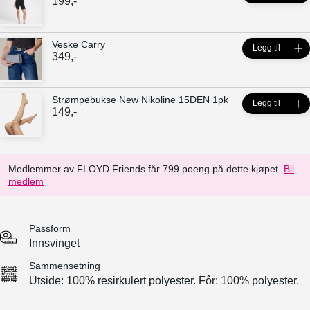
199
,-
Veske Carry
Legg til
349
,-
Strømpebukse New Nikoline 15DEN 1pk
Legg til
149
,-
Medlemmer av FLOYD Friends får 799 poeng på dette kjøpet.
Bli
medlem
Passform
Innsvinget
Sammensetning
Utside: 100% resirkulert polyester. Fôr: 100% polyester.