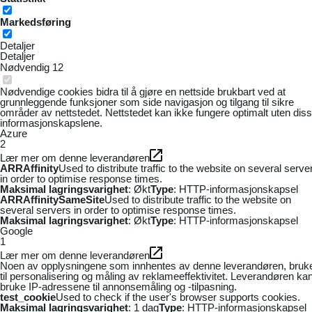
Markedsføring
Detaljer
Detaljer
Nødvendig
12
Nødvendige cookies bidra til å gjøre en nettside brukbart ved at
grunnleggende funksjoner som side navigasjon og tilgang til sikre
områder av nettstedet. Nettstedet kan ikke fungere optimalt uten dis
informasjonskapslene.
Azure
2
Lær mer om denne leverandøren
ARRAffinity
Used to distribute traffic to the website on several serve
in order to optimise response times.
Maksimal lagringsvarighet
: Økt
Type
: HTTP-informasjonskapsel
ARRAffinitySameSite
Used to distribute traffic to the website on
several servers in order to optimise response times.
Maksimal lagringsvarighet
: Økt
Type
: HTTP-informasjonskapsel
Google
1
Lær mer om denne leverandøren
Noen av opplysningene som innhentes av denne leverandøren, bruk
til personalisering og måling av reklameeffektivitet. Leverandøren ka
bruke IP-adressene til annonsemåling og -tilpasning.
test_cookie
Used to check if the user's browser supports cookies.
Maksimal lagringsvarighet
: 1 dag
Type
: HTTP-informasjonskapsel