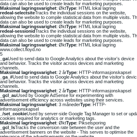
data can also be used to create leads for marketing purposes.
Maksimal lagringsvarighet
: Økt
Type
: HTML lokal lagring
redeal-selectsite
Tracks the individual sessions on the website,
allowing the website to compile statistical data from multiple visits. Th
data can also be used to create leads for marketing purposes.
Maksimal lagringsvarighet
: Økt
Type
: HTML lokal lagring
redeal-sessionid
Tracks the individual sessions on the website,
allowing the website to compile statistical data from multiple visits. Th
data can also be used to create leads for marketing purposes.
Maksimal lagringsvarighet
: Økt
Type
: HTML lokal lagring
www.collect.floyd.no
5
_ga
Used to send data to Google Analytics about the visitor's device
and behavior. Tracks the visitor across devices and marketing
channels.
Maksimal lagringsvarighet
: 2 år
Type
: HTTP-informasjonskapsel
_ga_#
Used to send data to Google Analytics about the visitor's devi
and behavior. Tracks the visitor across devices and marketing
channels.
Maksimal lagringsvarighet
: 2 år
Type
: HTTP-informasjonskapsel
_gcl_au
Used by Google AdSense for experimenting with
advertisement efficiency across websites using their services.
Maksimal lagringsvarighet
: 3 måneder
Type
: HTTP-
informasjonskapsel
_/set_cookie
Used by server-side Google Tag Manager to set or upd
cookies required for analytics or marketing tags.
Maksimal lagringsvarighet
: Økt
Type
: Pikselsporing
_gcl_ls
Tracks the conversion rate between the user and the
advertisement banners on the website - This serves to optimise the
relevance of the advertisements on the website.