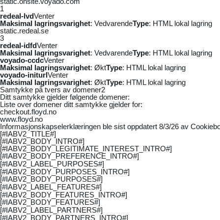
static.onsite.voyado.com
1
redeal-lvd
Venter
Maksimal lagringsvarighet
: Vedvarende
Type
: HTML lokal lagring
static.redeal.se
3
redeal-idfd
Venter
Maksimal lagringsvarighet
: Vedvarende
Type
: HTML lokal lagring
voyado-ccdc
Venter
Maksimal lagringsvarighet
: Økt
Type
: HTML lokal lagring
voyado-initurl
Venter
Maksimal lagringsvarighet
: Økt
Type
: HTML lokal lagring
Samtykke på tvers av domener
2
Ditt samtykke gjelder følgende domener:
Liste over domener ditt samtykke gjelder for:
checkout.floyd.no
www.floyd.no
Informasjonskapselerklæringen ble sist oppdatert 8/3/26 av
Cookiebo
[#IABV2_TITLE#]
[#IABV2_BODY_INTRO#]
[#IABV2_BODY_LEGITIMATE_INTEREST_INTRO#]
[#IABV2_BODY_PREFERENCE_INTRO#]
[#IABV2_LABEL_PURPOSES#]
[#IABV2_BODY_PURPOSES_INTRO#]
[#IABV2_BODY_PURPOSES#]
[#IABV2_LABEL_FEATURES#]
[#IABV2_BODY_FEATURES_INTRO#]
[#IABV2_BODY_FEATURES#]
[#IABV2_LABEL_PARTNERS#]
[#IABV2_BODY_PARTNERS_INTRO#]