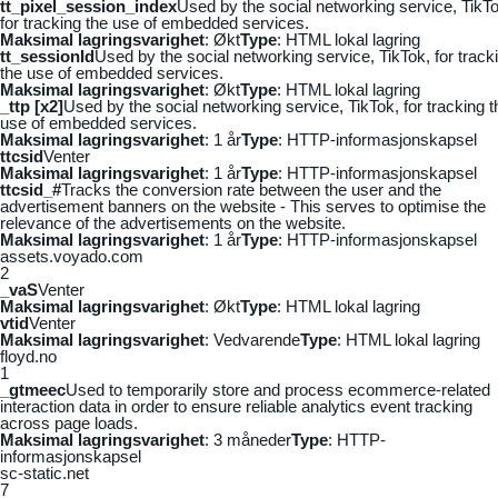
tt_pixel_session_index
Used by the social networking service, TikTo
for tracking the use of embedded services.
Maksimal lagringsvarighet
: Økt
Type
: HTML lokal lagring
tt_sessionId
Used by the social networking service, TikTok, for track
the use of embedded services.
Maksimal lagringsvarighet
: Økt
Type
: HTML lokal lagring
_ttp [x2]
Used by the social networking service, TikTok, for tracking t
use of embedded services.
Maksimal lagringsvarighet
: 1 år
Type
: HTTP-informasjonskapsel
ttcsid
Venter
Maksimal lagringsvarighet
: 1 år
Type
: HTTP-informasjonskapsel
ttcsid_#
Tracks the conversion rate between the user and the
advertisement banners on the website - This serves to optimise the
relevance of the advertisements on the website.
Maksimal lagringsvarighet
: 1 år
Type
: HTTP-informasjonskapsel
assets.voyado.com
2
_vaS
Venter
Maksimal lagringsvarighet
: Økt
Type
: HTML lokal lagring
vtid
Venter
Maksimal lagringsvarighet
: Vedvarende
Type
: HTML lokal lagring
floyd.no
1
_gtmeec
Used to temporarily store and process ecommerce-related
interaction data in order to ensure reliable analytics event tracking
across page loads.
Maksimal lagringsvarighet
: 3 måneder
Type
: HTTP-
informasjonskapsel
sc-static.net
7