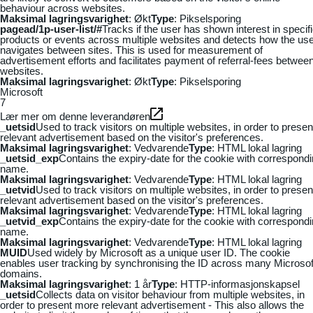
behaviour across websites.
Maksimal lagringsvarighet
: Økt
Type
: Pikselsporing
pagead/1p-user-list/#
Tracks if the user has shown interest in specif
products or events across multiple websites and detects how the us
navigates between sites. This is used for measurement of
advertisement efforts and facilitates payment of referral-fees betwee
websites.
Maksimal lagringsvarighet
: Økt
Type
: Pikselsporing
Microsoft
7
Lær mer om denne leverandøren
_uetsid
Used to track visitors on multiple websites, in order to presen
relevant advertisement based on the visitor's preferences.
Maksimal lagringsvarighet
: Vedvarende
Type
: HTML lokal lagring
_uetsid_exp
Contains the expiry-date for the cookie with correspond
name.
Maksimal lagringsvarighet
: Vedvarende
Type
: HTML lokal lagring
_uetvid
Used to track visitors on multiple websites, in order to presen
relevant advertisement based on the visitor's preferences.
Maksimal lagringsvarighet
: Vedvarende
Type
: HTML lokal lagring
_uetvid_exp
Contains the expiry-date for the cookie with correspond
name.
Maksimal lagringsvarighet
: Vedvarende
Type
: HTML lokal lagring
MUID
Used widely by Microsoft as a unique user ID. The cookie
enables user tracking by synchronising the ID across many Microsof
domains.
Maksimal lagringsvarighet
: 1 år
Type
: HTTP-informasjonskapsel
_uetsid
Collects data on visitor behaviour from multiple websites, in
order to present more relevant advertisement - This also allows the