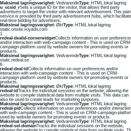
Maksimal lagringsvarighet
: Vedvarende
Type
: HTML lokal lagring
u_scsid_r
Sets a unique ID for the visitor, that allows third party
advertisers to target the visitor with relevant advertisement. This pair
service is provided by third party advertisement hubs, which facilitat
real-time bidding for advertisers.
Maksimal lagringsvarighet
: Økt
Type
: HTML lokal lagring
static.onsite.voyado.com
1
redeal-dealid-cornerwidget
Collects information on user preference
and/or interaction with web-campaign content - This is used on CRM
campaign-platform used by website owners for promoting events or
products.
Maksimal lagringsvarighet
: Vedvarende
Type
: HTML lokal lagring
static.redeal.se
6
redeal-deal-id
Collects information on user preferences and/or
interaction with web-campaign content - This is used on CRM-
campaign-platform used by website owners for promoting events or
products.
Maksimal lagringsvarighet
: Økt
Type
: HTML lokal lagring
redeal-id
Tracks the individual sessions on the website, allowing the
website to compile statistical data from multiple visits. This data can
also be used to create leads for marketing purposes.
Maksimal lagringsvarighet
: Vedvarende
Type
: HTML lokal lagring
redeal-pid
Collects information on user preferences and/or interactio
with web-campaign content - This is used on CRM-campaign-platfo
used by website owners for promoting events or products.
Maksimal lagringsvarighet
: Vedvarende
Type
: HTML lokal lagring
redeal-sel-domain
Tracks the individual sessions on the website,
allowing the website to compile statistical data from multiple visits. Th