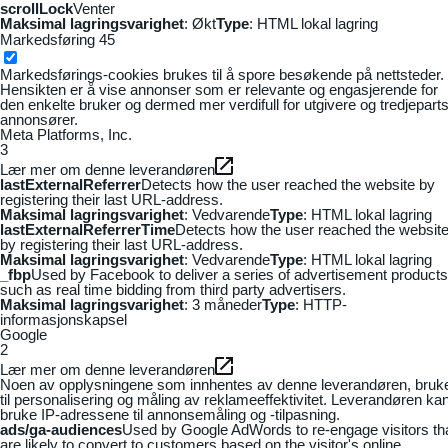
scrollLock
Venter
Maksimal lagringsvarighet
: Økt
Type
: HTML lokal lagring
Markedsføring
45
Markedsførings-cookies brukes til å spore besøkende på nettsteder.
Hensikten er å vise annonser som er relevante og engasjerende for
den enkelte bruker og dermed mer verdifull for utgivere og tredjepart
annonsører.
Meta Platforms, Inc.
3
Lær mer om denne leverandøren
lastExternalReferrer
Detects how the user reached the website by
registering their last URL-address.
Maksimal lagringsvarighet
: Vedvarende
Type
: HTML lokal lagring
lastExternalReferrerTime
Detects how the user reached the websit
by registering their last URL-address.
Maksimal lagringsvarighet
: Vedvarende
Type
: HTML lokal lagring
_fbp
Used by Facebook to deliver a series of advertisement products
such as real time bidding from third party advertisers.
Maksimal lagringsvarighet
: 3 måneder
Type
: HTTP-
informasjonskapsel
Google
2
Lær mer om denne leverandøren
Noen av opplysningene som innhentes av denne leverandøren, bruk
til personalisering og måling av reklameeffektivitet. Leverandøren ka
bruke IP-adressene til annonsemåling og -tilpasning.
ads/ga-audiences
Used by Google AdWords to re-engage visitors th
are likely to convert to customers based on the visitor's online