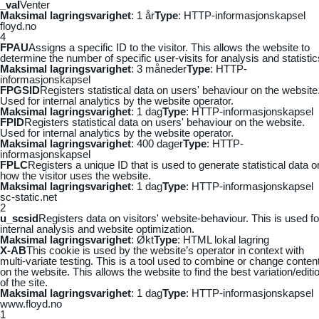
_vaI
Venter
Maksimal lagringsvarighet
: 1 år
Type
: HTTP-informasjonskapsel
floyd.no
4
FPAU
Assigns a specific ID to the visitor. This allows the website to
determine the number of specific user-visits for analysis and statistic
Maksimal lagringsvarighet
: 3 måneder
Type
: HTTP-
informasjonskapsel
FPGSID
Registers statistical data on users' behaviour on the website
Used for internal analytics by the website operator.
Maksimal lagringsvarighet
: 1 dag
Type
: HTTP-informasjonskapsel
FPID
Registers statistical data on users' behaviour on the website.
Used for internal analytics by the website operator.
Maksimal lagringsvarighet
: 400 dager
Type
: HTTP-
informasjonskapsel
FPLC
Registers a unique ID that is used to generate statistical data o
how the visitor uses the website.
Maksimal lagringsvarighet
: 1 dag
Type
: HTTP-informasjonskapsel
sc-static.net
2
u_scsid
Registers data on visitors' website-behaviour. This is used fo
internal analysis and website optimization.
Maksimal lagringsvarighet
: Økt
Type
: HTML lokal lagring
X-AB
This cookie is used by the website’s operator in context with
multi-variate testing. This is a tool used to combine or change conten
on the website. This allows the website to find the best variation/editi
of the site.
Maksimal lagringsvarighet
: 1 dag
Type
: HTTP-informasjonskapsel
www.floyd.no
1