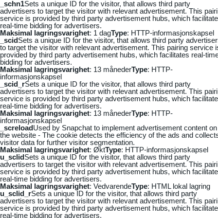
_schn1
Sets a unique ID for the visitor, that allows third party
advertisers to target the visitor with relevant advertisement. This pair
service is provided by third party advertisement hubs, which facilitat
real-time bidding for advertisers.
Maksimal lagringsvarighet
: 1 dag
Type
: HTTP-informasjonskapsel
_scid
Sets a unique ID for the visitor, that allows third party advertise
to target the visitor with relevant advertisement. This pairing service i
provided by third party advertisement hubs, which facilitates real-tim
bidding for advertisers.
Maksimal lagringsvarighet
: 13 måneder
Type
: HTTP-
informasjonskapsel
_scid_r
Sets a unique ID for the visitor, that allows third party
advertisers to target the visitor with relevant advertisement. This pair
service is provided by third party advertisement hubs, which facilitat
real-time bidding for advertisers.
Maksimal lagringsvarighet
: 13 måneder
Type
: HTTP-
informasjonskapsel
_screload
Used by Snapchat to implement advertisement content on
the website - The cookie detects the efficiency of the ads and collect
visitor data for further visitor segmentation.
Maksimal lagringsvarighet
: Økt
Type
: HTTP-informasjonskapsel
u_sclid
Sets a unique ID for the visitor, that allows third party
advertisers to target the visitor with relevant advertisement. This pair
service is provided by third party advertisement hubs, which facilitat
real-time bidding for advertisers.
Maksimal lagringsvarighet
: Vedvarende
Type
: HTML lokal lagring
u_sclid_r
Sets a unique ID for the visitor, that allows third party
advertisers to target the visitor with relevant advertisement. This pair
service is provided by third party advertisement hubs, which facilitat
real-time bidding for advertisers.