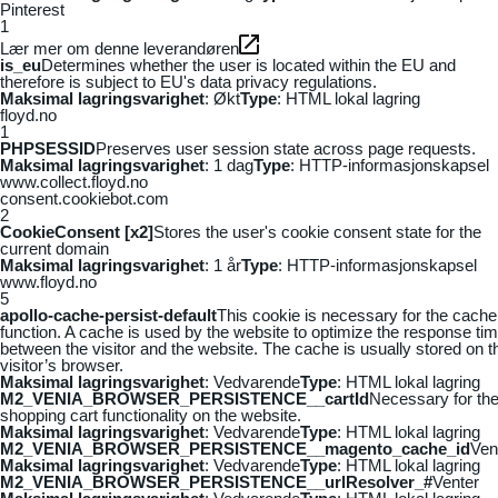
Pinterest
1
Lær mer om denne leverandøren
is_eu
Determines whether the user is located within the EU and
therefore is subject to EU's data privacy regulations.
Maksimal lagringsvarighet
: Økt
Type
: HTML lokal lagring
floyd.no
1
PHPSESSID
Preserves user session state across page requests.
Maksimal lagringsvarighet
: 1 dag
Type
: HTTP-informasjonskapsel
www.collect.floyd.no
consent.cookiebot.com
2
CookieConsent [x2]
Stores the user's cookie consent state for the
current domain
Maksimal lagringsvarighet
: 1 år
Type
: HTTP-informasjonskapsel
www.floyd.no
5
apollo-cache-persist-default
This cookie is necessary for the cache
function. A cache is used by the website to optimize the response ti
between the visitor and the website. The cache is usually stored on t
visitor’s browser.
Maksimal lagringsvarighet
: Vedvarende
Type
: HTML lokal lagring
M2_VENIA_BROWSER_PERSISTENCE__cartId
Necessary for th
shopping cart functionality on the website.
Maksimal lagringsvarighet
: Vedvarende
Type
: HTML lokal lagring
M2_VENIA_BROWSER_PERSISTENCE__magento_cache_id
Ven
Maksimal lagringsvarighet
: Vedvarende
Type
: HTML lokal lagring
M2_VENIA_BROWSER_PERSISTENCE__urlResolver_#
Venter