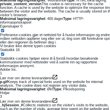
Maksimal lagringsvarighet
: Vedvarende
Type
: HTML lokal lagring
private_content_version
This cookie is necessary for the cache
function. A cache is used by the website to optimize the response ti
between the visitor and the website. The cache is usually stored on t
visitor’s browser.
Maksimal lagringsvarighet
: 400 dager
Type
: HTTP-
informasjonskapsel
Egenskaper
0
Preferanse-cookies gjør et nettsted for å huske informasjon og endre
måten nettsiden oppfører seg eller ser ut, ting som ditt foretrukne sp
eller den regionen du befinner deg i.
Vi bruker ikke denne typen cookies
Statistikk
16
Statistikk-cookies hjelper eiere til å forstå hvordan besøkende
kommuniserer med nettsteder ved å samle inn og rapportere
informasjon anonymt.
Adobe Inc.
1
Lær mer om denne leverandøren
p.gif
Keeps track of special fonts used on the website for internal
analysis. The cookie does not register any visitor data.
Maksimal lagringsvarighet
: Økt
Type
: Pikselsporing
Hotjar
3
Lær mer om denne leverandøren
_hjSession_#
Collects statistics on the visitor's visits to the website,
such as the number of visits, average time spent on the website and