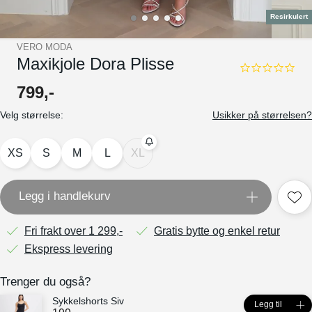
Resirkulert
VERO MODA
Maxikjole Dora Plisse
0.0
star
799
,-
rating
Velg størrelse:
Usikker på størrelsen?
XS
S
M
L
XL
Legg i handlekurv
Fri frakt over 1 299,-
Gratis bytte og enkel retur
Ekspress levering
Trenger du også?
Sykkelshorts Siv
Legg til