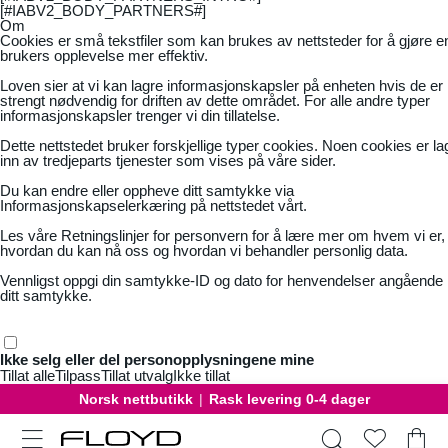
[#IABV2_BODY_PARTNERS#]
Om
Cookies er små tekstfiler som kan brukes av nettsteder for å gjøre e
brukers opplevelse mer effektiv.
Loven sier at vi kan lagre informasjonskapsler på enheten hvis de er
strengt nødvendig for driften av dette området. For alle andre typer
informasjonskapsler trenger vi din tillatelse.
Dette nettstedet bruker forskjellige typer cookies. Noen cookies er la
inn av tredjeparts tjenester som vises på våre sider.
Du kan endre eller oppheve ditt samtykke via
Informasjonskapselerkæring på nettstedet vårt.
Les våre
Retningslinjer for personvern
for å lære mer om hvem vi er,
hvordan du kan nå oss og hvordan vi behandler personlig data.
Vennligst oppgi din samtykke-ID og dato for henvendelser angående
ditt samtykke.
Ikke selg eller del personopplysningene mine
Tillat alle
Tilpass
Tillat utvalg
Ikke tillat
Norsk nettbutikk
|
Rask levering 0-4 dager