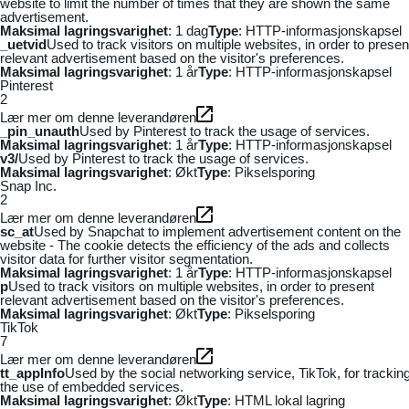
website to limit the number of times that they are shown the same
advertisement.
Maksimal lagringsvarighet
: 1 dag
Type
: HTTP-informasjonskapsel
_uetvid
Used to track visitors on multiple websites, in order to presen
relevant advertisement based on the visitor's preferences.
Maksimal lagringsvarighet
: 1 år
Type
: HTTP-informasjonskapsel
Pinterest
2
Lær mer om denne leverandøren
_pin_unauth
Used by Pinterest to track the usage of services.
Maksimal lagringsvarighet
: 1 år
Type
: HTTP-informasjonskapsel
v3/
Used by Pinterest to track the usage of services.
Maksimal lagringsvarighet
: Økt
Type
: Pikselsporing
Snap Inc.
2
Lær mer om denne leverandøren
sc_at
Used by Snapchat to implement advertisement content on the
website - The cookie detects the efficiency of the ads and collects
visitor data for further visitor segmentation.
Maksimal lagringsvarighet
: 1 år
Type
: HTTP-informasjonskapsel
p
Used to track visitors on multiple websites, in order to present
relevant advertisement based on the visitor's preferences.
Maksimal lagringsvarighet
: Økt
Type
: Pikselsporing
TikTok
7
Lær mer om denne leverandøren
tt_appInfo
Used by the social networking service, TikTok, for trackin
the use of embedded services.
Maksimal lagringsvarighet
: Økt
Type
: HTML lokal lagring