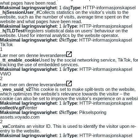
what pages have been read.
Maksimal lagringsvarighet
: 1 dag
Type
: HTTP-informasjonskapsel
_hjSessionUser_#
Collects statistics on the visitor's visits to the
website, such as the number of visits, average time spent on the
website and what pages have been read.
Maksimal lagringsvarighet
: 1 år
Type
: HTTP-informasjonskapsel
_hjTLDTest
Registers statistical data on users' behaviour on the
website. Used for internal analytics by the website operator.
Maksimal lagringsvarighet
: Økt
Type
: HTTP-informasjonskapsel
TikTok
1
Lær mer om denne leverandøren
_tt_enable_cookie
Used by the social networking service, TikTok, fo
tracking the use of embedded services.
Maksimal lagringsvarighet
: 1 år
Type
: HTTP-informasjonskapsel
VWO
2
Lær mer om denne leverandøren
_vwo_uuid_v2
This cookie is set to make split-tests on the website,
which optimizes the website's relevance towards the visitor – the
cookie can also be set to improve the visitor's experience on a websi
Maksimal lagringsvarighet
: 1 år
Type
: HTTP-informasjonskapsel
collect/v.gif
Venter
Maksimal lagringsvarighet
: Økt
Type
: Pikselsporing
assets.voyado.com
2
_va
Contains an visitor ID. This is used to identify the visitor upon re-
entry to the website.
Maksimal lagringsvarighet
: 1 år
Type
: HTTP-informasjonskapsel