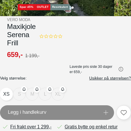
Spar 45%
OUTLET
Resirkulert
VERO MODA
Maxikjole
Serena
0.0
Frill
star
rating
659
,-
1
199
,-
Laveste pris siste 30 dager
er
659,-
Velg størrelse:
Usikker på størrelsen?
XS
S
M
L
XL
Legg i handlekurv
Fri frakt over 1 299,-
Gratis bytte og enkel retur