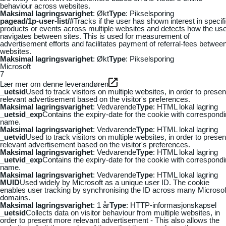
behaviour across websites.
Maksimal lagringsvarighet
: Økt
Type
: Pikselsporing
pagead/1p-user-list/#
Tracks if the user has shown interest in specif
products or events across multiple websites and detects how the us
navigates between sites. This is used for measurement of
advertisement efforts and facilitates payment of referral-fees betwee
websites.
Maksimal lagringsvarighet
: Økt
Type
: Pikselsporing
Microsoft
7
Lær mer om denne leverandøren
_uetsid
Used to track visitors on multiple websites, in order to presen
relevant advertisement based on the visitor's preferences.
Maksimal lagringsvarighet
: Vedvarende
Type
: HTML lokal lagring
_uetsid_exp
Contains the expiry-date for the cookie with correspond
name.
Maksimal lagringsvarighet
: Vedvarende
Type
: HTML lokal lagring
_uetvid
Used to track visitors on multiple websites, in order to presen
relevant advertisement based on the visitor's preferences.
Maksimal lagringsvarighet
: Vedvarende
Type
: HTML lokal lagring
_uetvid_exp
Contains the expiry-date for the cookie with correspond
name.
Maksimal lagringsvarighet
: Vedvarende
Type
: HTML lokal lagring
MUID
Used widely by Microsoft as a unique user ID. The cookie
enables user tracking by synchronising the ID across many Microsof
domains.
Maksimal lagringsvarighet
: 1 år
Type
: HTTP-informasjonskapsel
_uetsid
Collects data on visitor behaviour from multiple websites, in
order to present more relevant advertisement - This also allows the