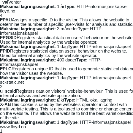
_vaI
Venter
Maksimal lagringsvarighet
: 1 år
Type
: HTTP-informasjonskapsel
floyd.no
4
FPAU
Assigns a specific ID to the visitor. This allows the website to
determine the number of specific user-visits for analysis and statistic
Maksimal lagringsvarighet
: 3 måneder
Type
: HTTP-
informasjonskapsel
FPGSID
Registers statistical data on users' behaviour on the website
Used for internal analytics by the website operator.
Maksimal lagringsvarighet
: 1 dag
Type
: HTTP-informasjonskapsel
FPID
Registers statistical data on users' behaviour on the website.
Used for internal analytics by the website operator.
Maksimal lagringsvarighet
: 400 dager
Type
: HTTP-
informasjonskapsel
FPLC
Registers a unique ID that is used to generate statistical data o
how the visitor uses the website.
Maksimal lagringsvarighet
: 1 dag
Type
: HTTP-informasjonskapsel
sc-static.net
2
u_scsid
Registers data on visitors' website-behaviour. This is used fo
internal analysis and website optimization.
Maksimal lagringsvarighet
: Økt
Type
: HTML lokal lagring
X-AB
This cookie is used by the website’s operator in context with
multi-variate testing. This is a tool used to combine or change conten
on the website. This allows the website to find the best variation/editi
of the site.
Maksimal lagringsvarighet
: 1 dag
Type
: HTTP-informasjonskapsel
www.floyd.no
1