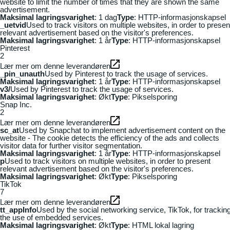
website to limit the number of times that they are shown the same
advertisement.
Maksimal lagringsvarighet
: 1 dag
Type
: HTTP-informasjonskapsel
_uetvid
Used to track visitors on multiple websites, in order to presen
relevant advertisement based on the visitor's preferences.
Maksimal lagringsvarighet
: 1 år
Type
: HTTP-informasjonskapsel
Pinterest
2
Lær mer om denne leverandøren
_pin_unauth
Used by Pinterest to track the usage of services.
Maksimal lagringsvarighet
: 1 år
Type
: HTTP-informasjonskapsel
v3/
Used by Pinterest to track the usage of services.
Maksimal lagringsvarighet
: Økt
Type
: Pikselsporing
Snap Inc.
2
Lær mer om denne leverandøren
sc_at
Used by Snapchat to implement advertisement content on the
website - The cookie detects the efficiency of the ads and collects
visitor data for further visitor segmentation.
Maksimal lagringsvarighet
: 1 år
Type
: HTTP-informasjonskapsel
p
Used to track visitors on multiple websites, in order to present
relevant advertisement based on the visitor's preferences.
Maksimal lagringsvarighet
: Økt
Type
: Pikselsporing
TikTok
7
Lær mer om denne leverandøren
tt_appInfo
Used by the social networking service, TikTok, for trackin
the use of embedded services.
Maksimal lagringsvarighet
: Økt
Type
: HTML lokal lagring