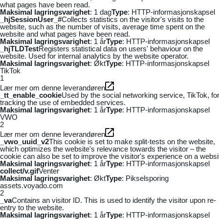
what pages have been read.
Maksimal lagringsvarighet
: 1 dag
Type
: HTTP-informasjonskapsel
_hjSessionUser_#
Collects statistics on the visitor's visits to the
website, such as the number of visits, average time spent on the
website and what pages have been read.
Maksimal lagringsvarighet
: 1 år
Type
: HTTP-informasjonskapsel
_hjTLDTest
Registers statistical data on users' behaviour on the
website. Used for internal analytics by the website operator.
Maksimal lagringsvarighet
: Økt
Type
: HTTP-informasjonskapsel
TikTok
1
Lær mer om denne leverandøren
_tt_enable_cookie
Used by the social networking service, TikTok, fo
tracking the use of embedded services.
Maksimal lagringsvarighet
: 1 år
Type
: HTTP-informasjonskapsel
VWO
2
Lær mer om denne leverandøren
_vwo_uuid_v2
This cookie is set to make split-tests on the website,
which optimizes the website's relevance towards the visitor – the
cookie can also be set to improve the visitor's experience on a websi
Maksimal lagringsvarighet
: 1 år
Type
: HTTP-informasjonskapsel
collect/v.gif
Venter
Maksimal lagringsvarighet
: Økt
Type
: Pikselsporing
assets.voyado.com
2
_va
Contains an visitor ID. This is used to identify the visitor upon re-
entry to the website.
Maksimal lagringsvarighet
: 1 år
Type
: HTTP-informasjonskapsel