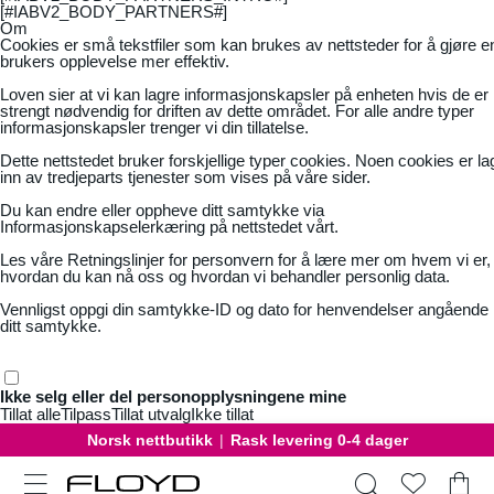
[#IABV2_BODY_PARTNERS#]
Om
Cookies er små tekstfiler som kan brukes av nettsteder for å gjøre e
brukers opplevelse mer effektiv.
Loven sier at vi kan lagre informasjonskapsler på enheten hvis de er
strengt nødvendig for driften av dette området. For alle andre typer
informasjonskapsler trenger vi din tillatelse.
Dette nettstedet bruker forskjellige typer cookies. Noen cookies er la
inn av tredjeparts tjenester som vises på våre sider.
Du kan endre eller oppheve ditt samtykke via
Informasjonskapselerkæring på nettstedet vårt.
Les våre
Retningslinjer for personvern
for å lære mer om hvem vi er,
hvordan du kan nå oss og hvordan vi behandler personlig data.
Vennligst oppgi din samtykke-ID og dato for henvendelser angående
ditt samtykke.
Ikke selg eller del personopplysningene mine
Tillat alle
Tilpass
Tillat utvalg
Ikke tillat
Norsk nettbutikk
|
Rask levering 0-4 dager