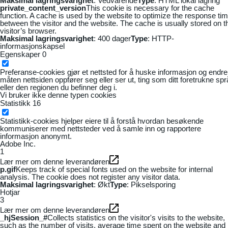
Maksimal lagringsvarighet
: Vedvarende
Type
: HTML lokal lagring
private_content_version
This cookie is necessary for the cache
function. A cache is used by the website to optimize the response ti
between the visitor and the website. The cache is usually stored on t
visitor’s browser.
Maksimal lagringsvarighet
: 400 dager
Type
: HTTP-
informasjonskapsel
Egenskaper
0
Preferanse-cookies gjør et nettsted for å huske informasjon og endre
måten nettsiden oppfører seg eller ser ut, ting som ditt foretrukne sp
eller den regionen du befinner deg i.
Vi bruker ikke denne typen cookies
Statistikk
16
Statistikk-cookies hjelper eiere til å forstå hvordan besøkende
kommuniserer med nettsteder ved å samle inn og rapportere
informasjon anonymt.
Adobe Inc.
1
Lær mer om denne leverandøren
p.gif
Keeps track of special fonts used on the website for internal
analysis. The cookie does not register any visitor data.
Maksimal lagringsvarighet
: Økt
Type
: Pikselsporing
Hotjar
3
Lær mer om denne leverandøren
_hjSession_#
Collects statistics on the visitor's visits to the website,
such as the number of visits, average time spent on the website and