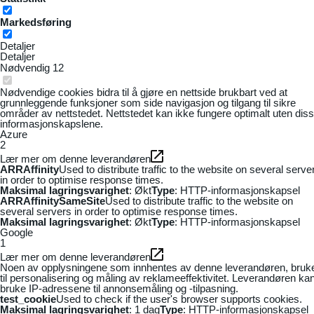
Markedsføring
Detaljer
Detaljer
Nødvendig
12
Nødvendige cookies bidra til å gjøre en nettside brukbart ved at
grunnleggende funksjoner som side navigasjon og tilgang til sikre
områder av nettstedet. Nettstedet kan ikke fungere optimalt uten dis
informasjonskapslene.
Azure
2
Lær mer om denne leverandøren
ARRAffinity
Used to distribute traffic to the website on several serve
in order to optimise response times.
Maksimal lagringsvarighet
: Økt
Type
: HTTP-informasjonskapsel
ARRAffinitySameSite
Used to distribute traffic to the website on
several servers in order to optimise response times.
Maksimal lagringsvarighet
: Økt
Type
: HTTP-informasjonskapsel
Google
1
Lær mer om denne leverandøren
Noen av opplysningene som innhentes av denne leverandøren, bruk
til personalisering og måling av reklameeffektivitet. Leverandøren ka
bruke IP-adressene til annonsemåling og -tilpasning.
test_cookie
Used to check if the user's browser supports cookies.
Maksimal lagringsvarighet
: 1 dag
Type
: HTTP-informasjonskapsel