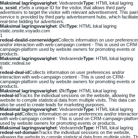
Maksimal lagringsvarighet
: Vedvarende
Type
: HTML lokal lagring
u_scsid_r
Sets a unique ID for the visitor, that allows third party
advertisers to target the visitor with relevant advertisement. This pair
service is provided by third party advertisement hubs, which facilitat
real-time bidding for advertisers.
Maksimal lagringsvarighet
: Økt
Type
: HTML lokal lagring
static.onsite.voyado.com
1
redeal-dealid-cornerwidget
Collects information on user preference
and/or interaction with web-campaign content - This is used on CRM
campaign-platform used by website owners for promoting events or
products.
Maksimal lagringsvarighet
: Vedvarende
Type
: HTML lokal lagring
static.redeal.se
6
redeal-deal-id
Collects information on user preferences and/or
interaction with web-campaign content - This is used on CRM-
campaign-platform used by website owners for promoting events or
products.
Maksimal lagringsvarighet
: Økt
Type
: HTML lokal lagring
redeal-id
Tracks the individual sessions on the website, allowing the
website to compile statistical data from multiple visits. This data can
also be used to create leads for marketing purposes.
Maksimal lagringsvarighet
: Vedvarende
Type
: HTML lokal lagring
redeal-pid
Collects information on user preferences and/or interactio
with web-campaign content - This is used on CRM-campaign-platfo
used by website owners for promoting events or products.
Maksimal lagringsvarighet
: Vedvarende
Type
: HTML lokal lagring
redeal-sel-domain
Tracks the individual sessions on the website,
allowing the website to compile statistical data from multiple visits. Th