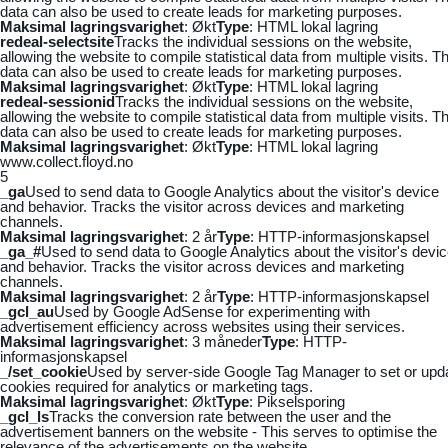
data can also be used to create leads for marketing purposes.
Maksimal lagringsvarighet
: Økt
Type
: HTML lokal lagring
redeal-selectsite
Tracks the individual sessions on the website,
allowing the website to compile statistical data from multiple visits. Th
data can also be used to create leads for marketing purposes.
Maksimal lagringsvarighet
: Økt
Type
: HTML lokal lagring
redeal-sessionid
Tracks the individual sessions on the website,
allowing the website to compile statistical data from multiple visits. Th
data can also be used to create leads for marketing purposes.
Maksimal lagringsvarighet
: Økt
Type
: HTML lokal lagring
www.collect.floyd.no
5
_ga
Used to send data to Google Analytics about the visitor's device
and behavior. Tracks the visitor across devices and marketing
channels.
Maksimal lagringsvarighet
: 2 år
Type
: HTTP-informasjonskapsel
_ga_#
Used to send data to Google Analytics about the visitor's devi
and behavior. Tracks the visitor across devices and marketing
channels.
Maksimal lagringsvarighet
: 2 år
Type
: HTTP-informasjonskapsel
_gcl_au
Used by Google AdSense for experimenting with
advertisement efficiency across websites using their services.
Maksimal lagringsvarighet
: 3 måneder
Type
: HTTP-
informasjonskapsel
_/set_cookie
Used by server-side Google Tag Manager to set or upd
cookies required for analytics or marketing tags.
Maksimal lagringsvarighet
: Økt
Type
: Pikselsporing
_gcl_ls
Tracks the conversion rate between the user and the
advertisement banners on the website - This serves to optimise the
relevance of the advertisements on the website.