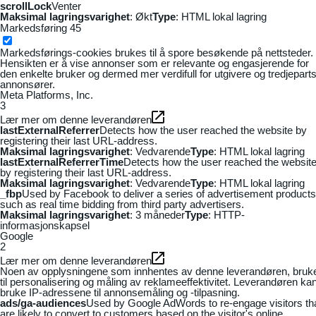
scrollLock
Venter
Maksimal lagringsvarighet
: Økt
Type
: HTML lokal lagring
Markedsføring
45
Markedsførings-cookies brukes til å spore besøkende på nettsteder.
Hensikten er å vise annonser som er relevante og engasjerende for
den enkelte bruker og dermed mer verdifull for utgivere og tredjepart
annonsører.
Meta Platforms, Inc.
3
Lær mer om denne leverandøren
lastExternalReferrer
Detects how the user reached the website by
registering their last URL-address.
Maksimal lagringsvarighet
: Vedvarende
Type
: HTML lokal lagring
lastExternalReferrerTime
Detects how the user reached the websit
by registering their last URL-address.
Maksimal lagringsvarighet
: Vedvarende
Type
: HTML lokal lagring
_fbp
Used by Facebook to deliver a series of advertisement products
such as real time bidding from third party advertisers.
Maksimal lagringsvarighet
: 3 måneder
Type
: HTTP-
informasjonskapsel
Google
2
Lær mer om denne leverandøren
Noen av opplysningene som innhentes av denne leverandøren, bruk
til personalisering og måling av reklameeffektivitet. Leverandøren ka
bruke IP-adressene til annonsemåling og -tilpasning.
ads/ga-audiences
Used by Google AdWords to re-engage visitors th
are likely to convert to customers based on the visitor's online