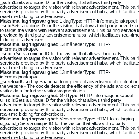
_schn1
Sets a unique ID for the visitor, that allows third party
advertisers to target the visitor with relevant advertisement. This pair
service is provided by third party advertisement hubs, which facilitat
real-time bidding for advertisers.
Maksimal lagringsvarighet
: 1 dag
Type
: HTTP-informasjonskapsel
_scid
Sets a unique ID for the visitor, that allows third party advertise
to target the visitor with relevant advertisement. This pairing service i
provided by third party advertisement hubs, which facilitates real-tim
bidding for advertisers.
Maksimal lagringsvarighet
: 13 måneder
Type
: HTTP-
informasjonskapsel
_scid_r
Sets a unique ID for the visitor, that allows third party
advertisers to target the visitor with relevant advertisement. This pair
service is provided by third party advertisement hubs, which facilitat
real-time bidding for advertisers.
Maksimal lagringsvarighet
: 13 måneder
Type
: HTTP-
informasjonskapsel
_screload
Used by Snapchat to implement advertisement content on
the website - The cookie detects the efficiency of the ads and collect
visitor data for further visitor segmentation.
Maksimal lagringsvarighet
: Økt
Type
: HTTP-informasjonskapsel
u_sclid
Sets a unique ID for the visitor, that allows third party
advertisers to target the visitor with relevant advertisement. This pair
service is provided by third party advertisement hubs, which facilitat
real-time bidding for advertisers.
Maksimal lagringsvarighet
: Vedvarende
Type
: HTML lokal lagring
u_sclid_r
Sets a unique ID for the visitor, that allows third party
advertisers to target the visitor with relevant advertisement. This pair
service is provided by third party advertisement hubs, which facilitat
real-time bidding for advertisers.