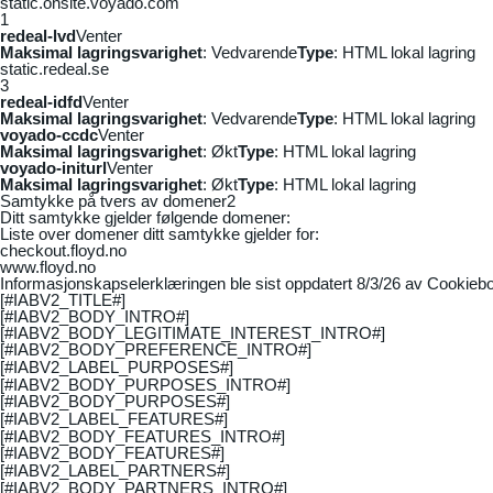
static.onsite.voyado.com
1
redeal-lvd
Venter
Maksimal lagringsvarighet
: Vedvarende
Type
: HTML lokal lagring
static.redeal.se
3
redeal-idfd
Venter
Maksimal lagringsvarighet
: Vedvarende
Type
: HTML lokal lagring
voyado-ccdc
Venter
Maksimal lagringsvarighet
: Økt
Type
: HTML lokal lagring
voyado-initurl
Venter
Maksimal lagringsvarighet
: Økt
Type
: HTML lokal lagring
Samtykke på tvers av domener
2
Ditt samtykke gjelder følgende domener:
Liste over domener ditt samtykke gjelder for:
checkout.floyd.no
www.floyd.no
Informasjonskapselerklæringen ble sist oppdatert 8/3/26 av
Cookiebo
[#IABV2_TITLE#]
[#IABV2_BODY_INTRO#]
[#IABV2_BODY_LEGITIMATE_INTEREST_INTRO#]
[#IABV2_BODY_PREFERENCE_INTRO#]
[#IABV2_LABEL_PURPOSES#]
[#IABV2_BODY_PURPOSES_INTRO#]
[#IABV2_BODY_PURPOSES#]
[#IABV2_LABEL_FEATURES#]
[#IABV2_BODY_FEATURES_INTRO#]
[#IABV2_BODY_FEATURES#]
[#IABV2_LABEL_PARTNERS#]
[#IABV2_BODY_PARTNERS_INTRO#]