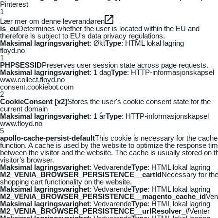
Pinterest
1
Lær mer om denne leverandøren
is_eu
Determines whether the user is located within the EU and
therefore is subject to EU's data privacy regulations.
Maksimal lagringsvarighet
: Økt
Type
: HTML lokal lagring
floyd.no
1
PHPSESSID
Preserves user session state across page requests.
Maksimal lagringsvarighet
: 1 dag
Type
: HTTP-informasjonskapsel
www.collect.floyd.no
consent.cookiebot.com
2
CookieConsent [x2]
Stores the user's cookie consent state for the
current domain
Maksimal lagringsvarighet
: 1 år
Type
: HTTP-informasjonskapsel
www.floyd.no
5
apollo-cache-persist-default
This cookie is necessary for the cache
function. A cache is used by the website to optimize the response ti
between the visitor and the website. The cache is usually stored on t
visitor’s browser.
Maksimal lagringsvarighet
: Vedvarende
Type
: HTML lokal lagring
M2_VENIA_BROWSER_PERSISTENCE__cartId
Necessary for th
shopping cart functionality on the website.
Maksimal lagringsvarighet
: Vedvarende
Type
: HTML lokal lagring
M2_VENIA_BROWSER_PERSISTENCE__magento_cache_id
Ven
Maksimal lagringsvarighet
: Vedvarende
Type
: HTML lokal lagring
M2_VENIA_BROWSER_PERSISTENCE__urlResolver_#
Venter