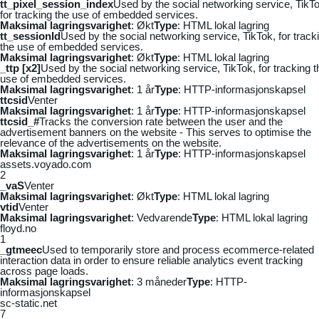
tt_pixel_session_index
Used by the social networking service, TikTo
for tracking the use of embedded services.
Maksimal lagringsvarighet
: Økt
Type
: HTML lokal lagring
tt_sessionId
Used by the social networking service, TikTok, for track
the use of embedded services.
Maksimal lagringsvarighet
: Økt
Type
: HTML lokal lagring
_ttp [x2]
Used by the social networking service, TikTok, for tracking t
use of embedded services.
Maksimal lagringsvarighet
: 1 år
Type
: HTTP-informasjonskapsel
ttcsid
Venter
Maksimal lagringsvarighet
: 1 år
Type
: HTTP-informasjonskapsel
ttcsid_#
Tracks the conversion rate between the user and the
advertisement banners on the website - This serves to optimise the
relevance of the advertisements on the website.
Maksimal lagringsvarighet
: 1 år
Type
: HTTP-informasjonskapsel
assets.voyado.com
2
_vaS
Venter
Maksimal lagringsvarighet
: Økt
Type
: HTML lokal lagring
vtid
Venter
Maksimal lagringsvarighet
: Vedvarende
Type
: HTML lokal lagring
floyd.no
1
_gtmeec
Used to temporarily store and process ecommerce-related
interaction data in order to ensure reliable analytics event tracking
across page loads.
Maksimal lagringsvarighet
: 3 måneder
Type
: HTTP-
informasjonskapsel
sc-static.net
7