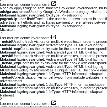
Lær mer om denne leverandøren
Noen av opplysningene som innhentes av denne leverandøren, brukes t
ads/ga-audiences
Used by Google AdWords to re-engage visitors that
Maksimal lagringsvarighet
: Økt
Type
: Pikselsporing
pagead/1p-user-list/#
Tracks if the user has shown interest in speci
advertisement efforts and facilitates payment of referral-fees betwee
Maksimal lagringsvarighet
: Økt
Type
: Pikselsporing
Microsoft
7
Lær mer om denne leverandøren
_uetsid
Used to track visitors on multiple websites, in order to prese
Maksimal lagringsvarighet
: Vedvarende
Type
: HTML lokal lagring
_uetsid_exp
Contains the expiry-date for the cookie with correspond
Maksimal lagringsvarighet
: Vedvarende
Type
: HTML lokal lagring
_uetvid
Used to track visitors on multiple websites, in order to prese
Maksimal lagringsvarighet
: Vedvarende
Type
: HTML lokal lagring
_uetvid_exp
Contains the expiry-date for the cookie with correspond
Maksimal lagringsvarighet
: Vedvarende
Type
: HTML lokal lagring
MUID
Used widely by Microsoft as a unique user ID. The cookie ena
Maksimal lagringsvarighet
: 1 år
Type
: HTTP-informasjonskapsel
_uetsid
Collects data on visitor behaviour from multiple websites, in
advertisement.
Maksimal lagringsvarighet
: 1 dag
Type
: HTTP-informasjonskapsel
_uetvid
Used to track visitors on multiple websites, in order to prese
Maksimal lagringsvarighet
: 1 år
Type
: HTTP-informasjonskapsel
Pinterest
2
Lær mer om denne leverandøren