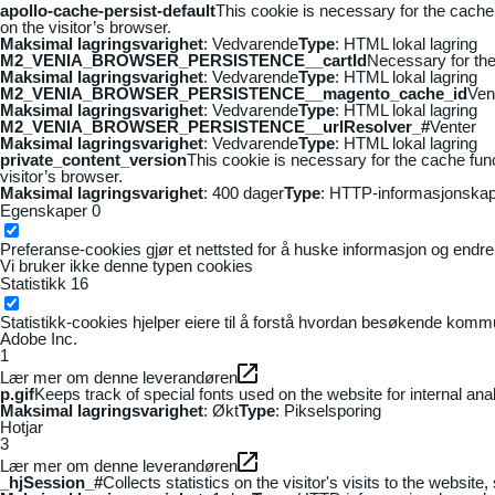
apollo-cache-persist-default
This cookie is necessary for the cache
on the visitor’s browser.
Maksimal lagringsvarighet
: Vedvarende
Type
: HTML lokal lagring
M2_VENIA_BROWSER_PERSISTENCE__cartId
Necessary for the 
Maksimal lagringsvarighet
: Vedvarende
Type
: HTML lokal lagring
M2_VENIA_BROWSER_PERSISTENCE__magento_cache_id
Ven
Maksimal lagringsvarighet
: Vedvarende
Type
: HTML lokal lagring
M2_VENIA_BROWSER_PERSISTENCE__urlResolver_#
Venter
Maksimal lagringsvarighet
: Vedvarende
Type
: HTML lokal lagring
private_content_version
This cookie is necessary for the cache fun
visitor’s browser.
Maksimal lagringsvarighet
: 400 dager
Type
: HTTP-informasjonskap
Egenskaper
0
Preferanse-cookies gjør et nettsted for å huske informasjon og endrer 
Vi bruker ikke denne typen cookies
Statistikk
16
Statistikk-cookies hjelper eiere til å forstå hvordan besøkende kom
Adobe Inc.
1
Lær mer om denne leverandøren
p.gif
Keeps track of special fonts used on the website for internal anal
Maksimal lagringsvarighet
: Økt
Type
: Pikselsporing
Hotjar
3
Lær mer om denne leverandøren
_hjSession_#
Collects statistics on the visitor's visits to the webs