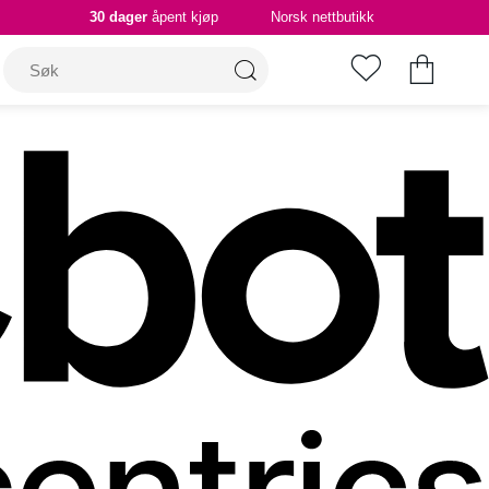
30 dager
åpent kjøp
Norsk nettbutikk