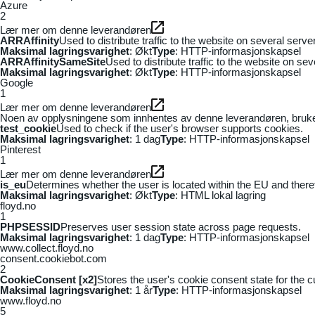
Azure
2
Lær mer om denne leverandøren
ARRAffinity
Used to distribute traffic to the website on several serv
Maksimal lagringsvarighet
: Økt
Type
: HTTP-informasjonskapsel
ARRAffinitySameSite
Used to distribute traffic to the website on se
Maksimal lagringsvarighet
: Økt
Type
: HTTP-informasjonskapsel
Google
1
Lær mer om denne leverandøren
Noen av opplysningene som innhentes av denne leverandøren, brukes t
test_cookie
Used to check if the user's browser supports cookies.
Maksimal lagringsvarighet
: 1 dag
Type
: HTTP-informasjonskapsel
Pinterest
1
Lær mer om denne leverandøren
is_eu
Determines whether the user is located within the EU and theref
Maksimal lagringsvarighet
: Økt
Type
: HTML lokal lagring
floyd.no
1
PHPSESSID
Preserves user session state across page requests.
Maksimal lagringsvarighet
: 1 dag
Type
: HTTP-informasjonskapsel
www.collect.floyd.no
consent.cookiebot.com
2
CookieConsent [x2]
Stores the user's cookie consent state for the 
Maksimal lagringsvarighet
: 1 år
Type
: HTTP-informasjonskapsel
www.floyd.no
5