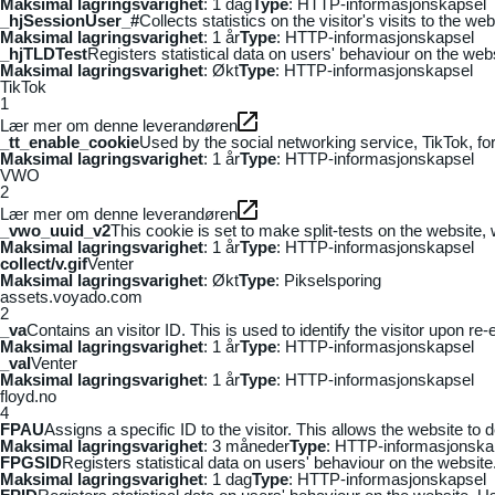
Maksimal lagringsvarighet
: 1 dag
Type
: HTTP-informasjonskapsel
_hjSessionUser_#
Collects statistics on the visitor's visits to the
Maksimal lagringsvarighet
: 1 år
Type
: HTTP-informasjonskapsel
_hjTLDTest
Registers statistical data on users' behaviour on the webs
Maksimal lagringsvarighet
: Økt
Type
: HTTP-informasjonskapsel
TikTok
1
Lær mer om denne leverandøren
_tt_enable_cookie
Used by the social networking service, TikTok, fo
Maksimal lagringsvarighet
: 1 år
Type
: HTTP-informasjonskapsel
VWO
2
Lær mer om denne leverandøren
_vwo_uuid_v2
This cookie is set to make split-tests on the website,
Maksimal lagringsvarighet
: 1 år
Type
: HTTP-informasjonskapsel
collect/v.gif
Venter
Maksimal lagringsvarighet
: Økt
Type
: Pikselsporing
assets.voyado.com
2
_va
Contains an visitor ID. This is used to identify the visitor upon re-
Maksimal lagringsvarighet
: 1 år
Type
: HTTP-informasjonskapsel
_vaI
Venter
Maksimal lagringsvarighet
: 1 år
Type
: HTTP-informasjonskapsel
floyd.no
4
FPAU
Assigns a specific ID to the visitor. This allows the website to 
Maksimal lagringsvarighet
: 3 måneder
Type
: HTTP-informasjonska
FPGSID
Registers statistical data on users' behaviour on the website.
Maksimal lagringsvarighet
: 1 dag
Type
: HTTP-informasjonskapsel