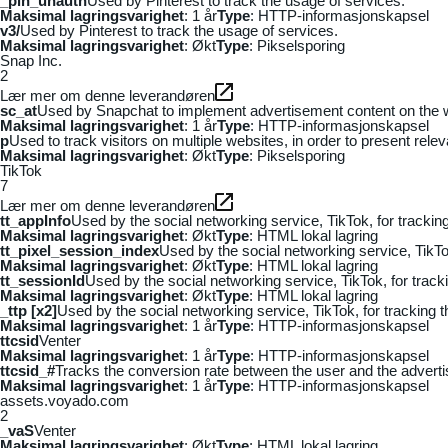
_pin_unauth
Used by Pinterest to track the usage of services.
Maksimal lagringsvarighet
: 1 år
Type
: HTTP-informasjonskapsel
v3/
Used by Pinterest to track the usage of services.
Maksimal lagringsvarighet
: Økt
Type
: Pikselsporing
Snap Inc.
2
Lær mer om denne leverandøren
sc_at
Used by Snapchat to implement advertisement content on the webs
Maksimal lagringsvarighet
: 1 år
Type
: HTTP-informasjonskapsel
p
Used to track visitors on multiple websites, in order to present rele
Maksimal lagringsvarighet
: Økt
Type
: Pikselsporing
TikTok
7
Lær mer om denne leverandøren
tt_appInfo
Used by the social networking service, TikTok, for tracki
Maksimal lagringsvarighet
: Økt
Type
: HTML lokal lagring
tt_pixel_session_index
Used by the social networking service, TikTo
Maksimal lagringsvarighet
: Økt
Type
: HTML lokal lagring
tt_sessionId
Used by the social networking service, TikTok, for trac
Maksimal lagringsvarighet
: Økt
Type
: HTML lokal lagring
_ttp [x2]
Used by the social networking service, TikTok, for tracking
Maksimal lagringsvarighet
: 1 år
Type
: HTTP-informasjonskapsel
ttcsid
Venter
Maksimal lagringsvarighet
: 1 år
Type
: HTTP-informasjonskapsel
ttcsid_#
Tracks the conversion rate between the user and the adverti
Maksimal lagringsvarighet
: 1 år
Type
: HTTP-informasjonskapsel
assets.voyado.com
2
_vaS
Venter
Maksimal lagringsvarighet
: Økt
Type
: HTML lokal lagring