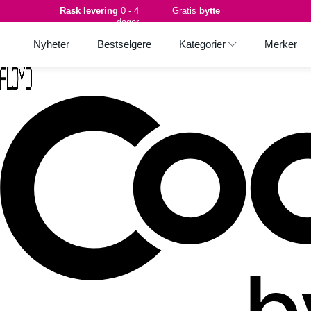
Rask levering
0 - 4
Gratis
bytte
dager
Nyheter
Bestselgere
Kategorier
Merker