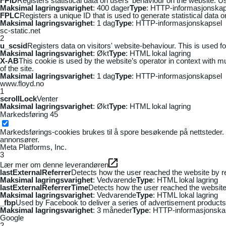
FPID
Registers statistical data on users' behaviour on the website. Us
Maksimal lagringsvarighet
: 400 dager
Type
: HTTP-informasjonskap
FPLC
Registers a unique ID that is used to generate statistical data 
Maksimal lagringsvarighet
: 1 dag
Type
: HTTP-informasjonskapsel
sc-static.net
2
u_scsid
Registers data on visitors' website-behaviour. This is used fo
Maksimal lagringsvarighet
: Økt
Type
: HTML lokal lagring
X-AB
This cookie is used by the website’s operator in context with mul
of the site.
Maksimal lagringsvarighet
: 1 dag
Type
: HTTP-informasjonskapsel
www.floyd.no
1
scrollLock
Venter
Maksimal lagringsvarighet
: Økt
Type
: HTML lokal lagring
Markedsføring
45
Markedsførings-cookies brukes til å spore besøkende på nettsteder. 
annonsører.
Meta Platforms, Inc.
3
Lær mer om denne leverandøren
lastExternalReferrer
Detects how the user reached the website by re
Maksimal lagringsvarighet
: Vedvarende
Type
: HTML lokal lagring
lastExternalReferrerTime
Detects how the user reached the website 
Maksimal lagringsvarighet
: Vedvarende
Type
: HTML lokal lagring
_fbp
Used by Facebook to deliver a series of advertisement products s
Maksimal lagringsvarighet
: 3 måneder
Type
: HTTP-informasjonska
Google
2