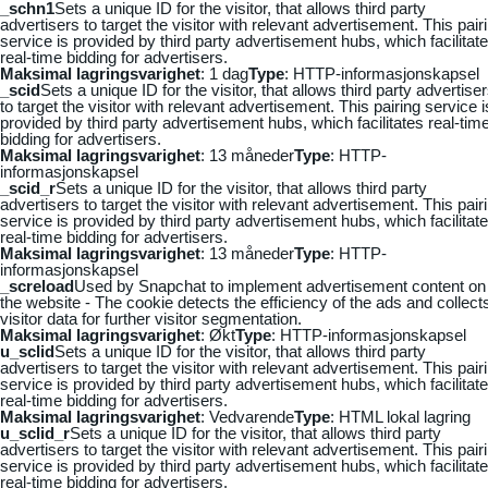
_schn1
Sets a unique ID for the visitor, that allows third party
advertisers to target the visitor with relevant advertisement. This pair
service is provided by third party advertisement hubs, which facilitat
real-time bidding for advertisers.
Maksimal lagringsvarighet
: 1 dag
Type
: HTTP-informasjonskapsel
_scid
Sets a unique ID for the visitor, that allows third party advertise
to target the visitor with relevant advertisement. This pairing service i
provided by third party advertisement hubs, which facilitates real-tim
bidding for advertisers.
Maksimal lagringsvarighet
: 13 måneder
Type
: HTTP-
informasjonskapsel
_scid_r
Sets a unique ID for the visitor, that allows third party
advertisers to target the visitor with relevant advertisement. This pair
service is provided by third party advertisement hubs, which facilitat
real-time bidding for advertisers.
Maksimal lagringsvarighet
: 13 måneder
Type
: HTTP-
informasjonskapsel
_screload
Used by Snapchat to implement advertisement content on
the website - The cookie detects the efficiency of the ads and collect
visitor data for further visitor segmentation.
Maksimal lagringsvarighet
: Økt
Type
: HTTP-informasjonskapsel
u_sclid
Sets a unique ID for the visitor, that allows third party
advertisers to target the visitor with relevant advertisement. This pair
service is provided by third party advertisement hubs, which facilitat
real-time bidding for advertisers.
Maksimal lagringsvarighet
: Vedvarende
Type
: HTML lokal lagring
u_sclid_r
Sets a unique ID for the visitor, that allows third party
advertisers to target the visitor with relevant advertisement. This pair
service is provided by third party advertisement hubs, which facilitat
real-time bidding for advertisers.