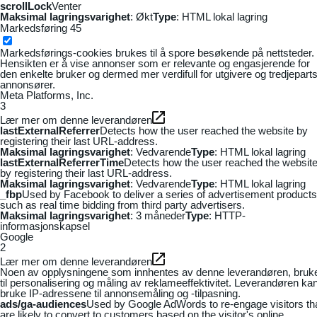
scrollLock
Venter
Maksimal lagringsvarighet
: Økt
Type
: HTML lokal lagring
Markedsføring
45
Markedsførings-cookies brukes til å spore besøkende på nettsteder.
Hensikten er å vise annonser som er relevante og engasjerende for
den enkelte bruker og dermed mer verdifull for utgivere og tredjepart
annonsører.
Meta Platforms, Inc.
3
Lær mer om denne leverandøren
lastExternalReferrer
Detects how the user reached the website by
registering their last URL-address.
Maksimal lagringsvarighet
: Vedvarende
Type
: HTML lokal lagring
lastExternalReferrerTime
Detects how the user reached the websit
by registering their last URL-address.
Maksimal lagringsvarighet
: Vedvarende
Type
: HTML lokal lagring
_fbp
Used by Facebook to deliver a series of advertisement products
such as real time bidding from third party advertisers.
Maksimal lagringsvarighet
: 3 måneder
Type
: HTTP-
informasjonskapsel
Google
2
Lær mer om denne leverandøren
Noen av opplysningene som innhentes av denne leverandøren, bruk
til personalisering og måling av reklameeffektivitet. Leverandøren ka
bruke IP-adressene til annonsemåling og -tilpasning.
ads/ga-audiences
Used by Google AdWords to re-engage visitors th
are likely to convert to customers based on the visitor's online