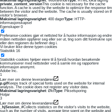
Maksimal lagringsvarighet
: Vedvarende
Type
: HTML lokal lagring
private_content_version
This cookie is necessary for the cache
function. A cache is used by the website to optimize the response ti
between the visitor and the website. The cache is usually stored on t
visitor’s browser.
Maksimal lagringsvarighet
: 400 dager
Type
: HTTP-
informasjonskapsel
Egenskaper
0
Preferanse-cookies gjør et nettsted for å huske informasjon og endre
måten nettsiden oppfører seg eller ser ut, ting som ditt foretrukne sp
eller den regionen du befinner deg i.
Vi bruker ikke denne typen cookies
Statistikk
16
Statistikk-cookies hjelper eiere til å forstå hvordan besøkende
kommuniserer med nettsteder ved å samle inn og rapportere
informasjon anonymt.
Adobe Inc.
1
Lær mer om denne leverandøren
p.gif
Keeps track of special fonts used on the website for internal
analysis. The cookie does not register any visitor data.
Maksimal lagringsvarighet
: Økt
Type
: Pikselsporing
Hotjar
3
Lær mer om denne leverandøren
_hjSession_#
Collects statistics on the visitor's visits to the website,
such as the number of visits, average time spent on the website and