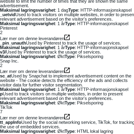
website to limit the number of times that they are shown the same
advertisement.
Maksimal lagringsvarighet
: 1 dag
Type
: HTTP-informasjonskapsel
_uetvid
Used to track visitors on multiple websites, in order to presen
relevant advertisement based on the visitor's preferences.
Maksimal lagringsvarighet
: 1 år
Type
: HTTP-informasjonskapsel
Pinterest
2
Lær mer om denne leverandøren
_pin_unauth
Used by Pinterest to track the usage of services.
Maksimal lagringsvarighet
: 1 år
Type
: HTTP-informasjonskapsel
v3/
Used by Pinterest to track the usage of services.
Maksimal lagringsvarighet
: Økt
Type
: Pikselsporing
Snap Inc.
2
Lær mer om denne leverandøren
sc_at
Used by Snapchat to implement advertisement content on the
website - The cookie detects the efficiency of the ads and collects
visitor data for further visitor segmentation.
Maksimal lagringsvarighet
: 1 år
Type
: HTTP-informasjonskapsel
p
Used to track visitors on multiple websites, in order to present
relevant advertisement based on the visitor's preferences.
Maksimal lagringsvarighet
: Økt
Type
: Pikselsporing
TikTok
7
Lær mer om denne leverandøren
tt_appInfo
Used by the social networking service, TikTok, for trackin
the use of embedded services.
Maksimal lagringsvarighet
: Økt
Type
: HTML lokal lagring