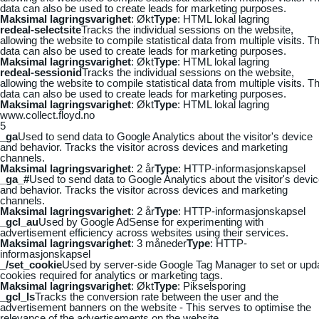
data can also be used to create leads for marketing purposes.
Maksimal lagringsvarighet
: Økt
Type
: HTML lokal lagring
redeal-selectsite
Tracks the individual sessions on the website,
allowing the website to compile statistical data from multiple visits. Th
data can also be used to create leads for marketing purposes.
Maksimal lagringsvarighet
: Økt
Type
: HTML lokal lagring
redeal-sessionid
Tracks the individual sessions on the website,
allowing the website to compile statistical data from multiple visits. Th
data can also be used to create leads for marketing purposes.
Maksimal lagringsvarighet
: Økt
Type
: HTML lokal lagring
www.collect.floyd.no
5
_ga
Used to send data to Google Analytics about the visitor's device
and behavior. Tracks the visitor across devices and marketing
channels.
Maksimal lagringsvarighet
: 2 år
Type
: HTTP-informasjonskapsel
_ga_#
Used to send data to Google Analytics about the visitor's devi
and behavior. Tracks the visitor across devices and marketing
channels.
Maksimal lagringsvarighet
: 2 år
Type
: HTTP-informasjonskapsel
_gcl_au
Used by Google AdSense for experimenting with
advertisement efficiency across websites using their services.
Maksimal lagringsvarighet
: 3 måneder
Type
: HTTP-
informasjonskapsel
_/set_cookie
Used by server-side Google Tag Manager to set or upd
cookies required for analytics or marketing tags.
Maksimal lagringsvarighet
: Økt
Type
: Pikselsporing
_gcl_ls
Tracks the conversion rate between the user and the
advertisement banners on the website - This serves to optimise the
relevance of the advertisements on the website.