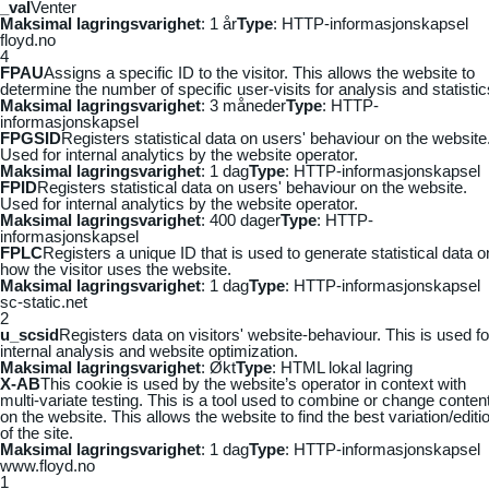
_vaI
Venter
Maksimal lagringsvarighet
: 1 år
Type
: HTTP-informasjonskapsel
floyd.no
4
FPAU
Assigns a specific ID to the visitor. This allows the website to
determine the number of specific user-visits for analysis and statistic
Maksimal lagringsvarighet
: 3 måneder
Type
: HTTP-
informasjonskapsel
FPGSID
Registers statistical data on users' behaviour on the website
Used for internal analytics by the website operator.
Maksimal lagringsvarighet
: 1 dag
Type
: HTTP-informasjonskapsel
FPID
Registers statistical data on users' behaviour on the website.
Used for internal analytics by the website operator.
Maksimal lagringsvarighet
: 400 dager
Type
: HTTP-
informasjonskapsel
FPLC
Registers a unique ID that is used to generate statistical data o
how the visitor uses the website.
Maksimal lagringsvarighet
: 1 dag
Type
: HTTP-informasjonskapsel
sc-static.net
2
u_scsid
Registers data on visitors' website-behaviour. This is used fo
internal analysis and website optimization.
Maksimal lagringsvarighet
: Økt
Type
: HTML lokal lagring
X-AB
This cookie is used by the website’s operator in context with
multi-variate testing. This is a tool used to combine or change conten
on the website. This allows the website to find the best variation/editi
of the site.
Maksimal lagringsvarighet
: 1 dag
Type
: HTTP-informasjonskapsel
www.floyd.no
1