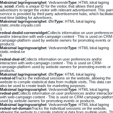
Maksimal lagringsvarighet
: Vedvarende
Type
: HTML lokal lagring
u_scsid_r
Sets a unique ID for the visitor, that allows third party
advertisers to target the visitor with relevant advertisement. This pair
service is provided by third party advertisement hubs, which facilitat
real-time bidding for advertisers.
Maksimal lagringsvarighet
: Økt
Type
: HTML lokal lagring
static.onsite.voyado.com
1
redeal-dealid-cornerwidget
Collects information on user preference
and/or interaction with web-campaign content - This is used on CRM
campaign-platform used by website owners for promoting events or
products.
Maksimal lagringsvarighet
: Vedvarende
Type
: HTML lokal lagring
static.redeal.se
6
redeal-deal-id
Collects information on user preferences and/or
interaction with web-campaign content - This is used on CRM-
campaign-platform used by website owners for promoting events or
products.
Maksimal lagringsvarighet
: Økt
Type
: HTML lokal lagring
redeal-id
Tracks the individual sessions on the website, allowing the
website to compile statistical data from multiple visits. This data can
also be used to create leads for marketing purposes.
Maksimal lagringsvarighet
: Vedvarende
Type
: HTML lokal lagring
redeal-pid
Collects information on user preferences and/or interactio
with web-campaign content - This is used on CRM-campaign-platfo
used by website owners for promoting events or products.
Maksimal lagringsvarighet
: Vedvarende
Type
: HTML lokal lagring
redeal-sel-domain
Tracks the individual sessions on the website,
allowing the website to compile statistical data from multiple visits. Th