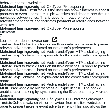
behaviour across websites.
Maksimal lagringsvarighet
: Økt
Type
: Pikselsporing
pagead/1p-user-list/#
Tracks if the user has shown interest in specif
products or events across multiple websites and detects how the us
navigates between sites. This is used for measurement of
advertisement efforts and facilitates payment of referral-fees betwee
websites.
Maksimal lagringsvarighet
: Økt
Type
: Pikselsporing
Microsoft
7
Lær mer om denne leverandøren
_uetsid
Used to track visitors on multiple websites, in order to presen
relevant advertisement based on the visitor's preferences.
Maksimal lagringsvarighet
: Vedvarende
Type
: HTML lokal lagring
_uetsid_exp
Contains the expiry-date for the cookie with correspond
name.
Maksimal lagringsvarighet
: Vedvarende
Type
: HTML lokal lagring
_uetvid
Used to track visitors on multiple websites, in order to presen
relevant advertisement based on the visitor's preferences.
Maksimal lagringsvarighet
: Vedvarende
Type
: HTML lokal lagring
_uetvid_exp
Contains the expiry-date for the cookie with correspond
name.
Maksimal lagringsvarighet
: Vedvarende
Type
: HTML lokal lagring
MUID
Used widely by Microsoft as a unique user ID. The cookie
enables user tracking by synchronising the ID across many Microsof
domains.
Maksimal lagringsvarighet
: 1 år
Type
: HTTP-informasjonskapsel
_uetsid
Collects data on visitor behaviour from multiple websites, in
order to present more relevant advertisement - This also allows the