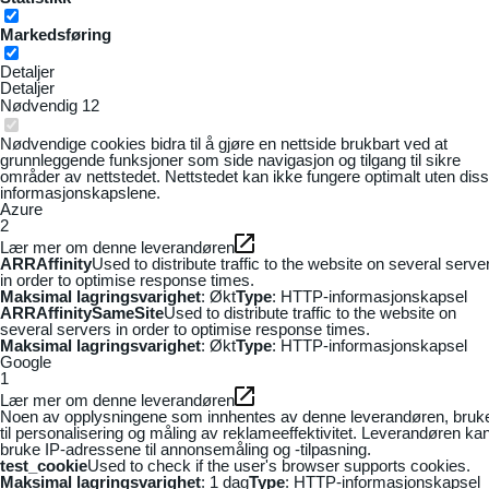
Markedsføring
Detaljer
Detaljer
Nødvendig
12
Nødvendige cookies bidra til å gjøre en nettside brukbart ved at
grunnleggende funksjoner som side navigasjon og tilgang til sikre
områder av nettstedet. Nettstedet kan ikke fungere optimalt uten dis
informasjonskapslene.
Azure
2
Lær mer om denne leverandøren
ARRAffinity
Used to distribute traffic to the website on several serve
in order to optimise response times.
Maksimal lagringsvarighet
: Økt
Type
: HTTP-informasjonskapsel
ARRAffinitySameSite
Used to distribute traffic to the website on
several servers in order to optimise response times.
Maksimal lagringsvarighet
: Økt
Type
: HTTP-informasjonskapsel
Google
1
Lær mer om denne leverandøren
Noen av opplysningene som innhentes av denne leverandøren, bruk
til personalisering og måling av reklameeffektivitet. Leverandøren ka
bruke IP-adressene til annonsemåling og -tilpasning.
test_cookie
Used to check if the user's browser supports cookies.
Maksimal lagringsvarighet
: 1 dag
Type
: HTTP-informasjonskapsel