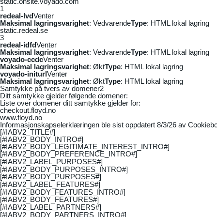
static.onsite.voyado.com
1
redeal-lvd
Venter
Maksimal lagringsvarighet
: Vedvarende
Type
: HTML lokal lagring
static.redeal.se
3
redeal-idfd
Venter
Maksimal lagringsvarighet
: Vedvarende
Type
: HTML lokal lagring
voyado-ccdc
Venter
Maksimal lagringsvarighet
: Økt
Type
: HTML lokal lagring
voyado-initurl
Venter
Maksimal lagringsvarighet
: Økt
Type
: HTML lokal lagring
Samtykke på tvers av domener
2
Ditt samtykke gjelder følgende domener:
Liste over domener ditt samtykke gjelder for:
checkout.floyd.no
www.floyd.no
Informasjonskapselerklæringen ble sist oppdatert 8/3/26 av
Cookiebo
[#IABV2_TITLE#]
[#IABV2_BODY_INTRO#]
[#IABV2_BODY_LEGITIMATE_INTEREST_INTRO#]
[#IABV2_BODY_PREFERENCE_INTRO#]
[#IABV2_LABEL_PURPOSES#]
[#IABV2_BODY_PURPOSES_INTRO#]
[#IABV2_BODY_PURPOSES#]
[#IABV2_LABEL_FEATURES#]
[#IABV2_BODY_FEATURES_INTRO#]
[#IABV2_BODY_FEATURES#]
[#IABV2_LABEL_PARTNERS#]
[#IABV2_BODY_PARTNERS_INTRO#]