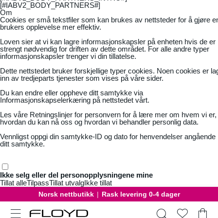
[#IABV2_BODY_PARTNERS#]
Om
Cookies er små tekstfiler som kan brukes av nettsteder for å gjøre e
brukers opplevelse mer effektiv.
Loven sier at vi kan lagre informasjonskapsler på enheten hvis de er
strengt nødvendig for driften av dette området. For alle andre typer
informasjonskapsler trenger vi din tillatelse.
Dette nettstedet bruker forskjellige typer cookies. Noen cookies er la
inn av tredjeparts tjenester som vises på våre sider.
Du kan endre eller oppheve ditt samtykke via
Informasjonskapselerkæring på nettstedet vårt.
Les våre
Retningslinjer for personvern
for å lære mer om hvem vi er,
hvordan du kan nå oss og hvordan vi behandler personlig data.
Vennligst oppgi din samtykke-ID og dato for henvendelser angående
ditt samtykke.
Ikke selg eller del personopplysningene mine
Tillat alle
Tilpass
Tillat utvalg
Ikke tillat
Norsk nettbutikk
|
Rask levering 0-4 dager