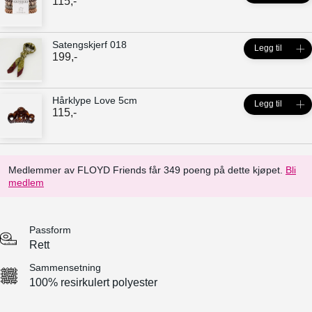
115
,-
Satengskjerf 018
Legg til
199
,-
Hårklype Love 5cm
Legg til
115
,-
Medlemmer av FLOYD Friends får 349 poeng på dette kjøpet.
Bli
medlem
Passform
Rett
Sammensetning
100% resirkulert polyester