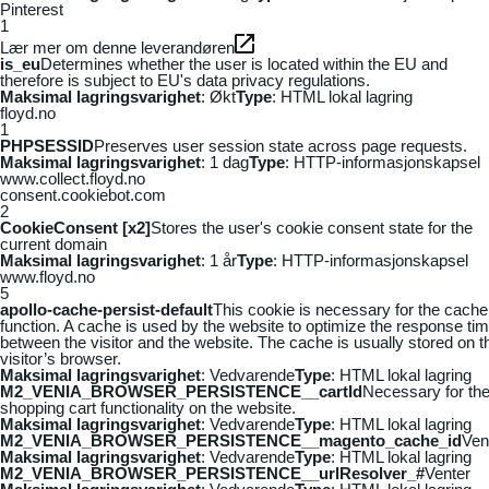
Pinterest
1
Lær mer om denne leverandøren
is_eu
Determines whether the user is located within the EU and
therefore is subject to EU's data privacy regulations.
Maksimal lagringsvarighet
: Økt
Type
: HTML lokal lagring
floyd.no
1
PHPSESSID
Preserves user session state across page requests.
Maksimal lagringsvarighet
: 1 dag
Type
: HTTP-informasjonskapsel
www.collect.floyd.no
consent.cookiebot.com
2
CookieConsent [x2]
Stores the user's cookie consent state for the
current domain
Maksimal lagringsvarighet
: 1 år
Type
: HTTP-informasjonskapsel
www.floyd.no
5
apollo-cache-persist-default
This cookie is necessary for the cache
function. A cache is used by the website to optimize the response ti
between the visitor and the website. The cache is usually stored on t
visitor’s browser.
Maksimal lagringsvarighet
: Vedvarende
Type
: HTML lokal lagring
M2_VENIA_BROWSER_PERSISTENCE__cartId
Necessary for th
shopping cart functionality on the website.
Maksimal lagringsvarighet
: Vedvarende
Type
: HTML lokal lagring
M2_VENIA_BROWSER_PERSISTENCE__magento_cache_id
Ven
Maksimal lagringsvarighet
: Vedvarende
Type
: HTML lokal lagring
M2_VENIA_BROWSER_PERSISTENCE__urlResolver_#
Venter