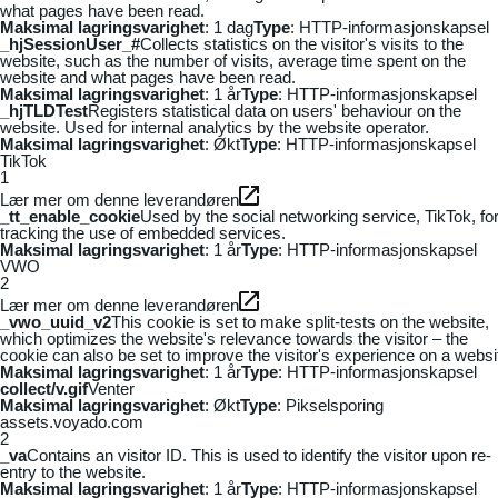
what pages have been read.
Maksimal lagringsvarighet
: 1 dag
Type
: HTTP-informasjonskapsel
_hjSessionUser_#
Collects statistics on the visitor's visits to the
website, such as the number of visits, average time spent on the
website and what pages have been read.
Maksimal lagringsvarighet
: 1 år
Type
: HTTP-informasjonskapsel
_hjTLDTest
Registers statistical data on users' behaviour on the
website. Used for internal analytics by the website operator.
Maksimal lagringsvarighet
: Økt
Type
: HTTP-informasjonskapsel
TikTok
1
Lær mer om denne leverandøren
_tt_enable_cookie
Used by the social networking service, TikTok, fo
tracking the use of embedded services.
Maksimal lagringsvarighet
: 1 år
Type
: HTTP-informasjonskapsel
VWO
2
Lær mer om denne leverandøren
_vwo_uuid_v2
This cookie is set to make split-tests on the website,
which optimizes the website's relevance towards the visitor – the
cookie can also be set to improve the visitor's experience on a websi
Maksimal lagringsvarighet
: 1 år
Type
: HTTP-informasjonskapsel
collect/v.gif
Venter
Maksimal lagringsvarighet
: Økt
Type
: Pikselsporing
assets.voyado.com
2
_va
Contains an visitor ID. This is used to identify the visitor upon re-
entry to the website.
Maksimal lagringsvarighet
: 1 år
Type
: HTTP-informasjonskapsel