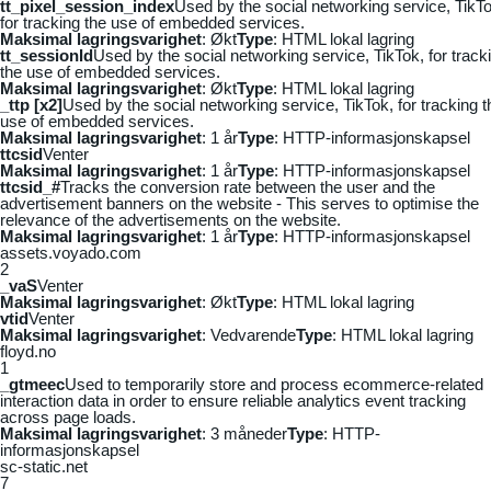
tt_pixel_session_index
Used by the social networking service, TikTo
for tracking the use of embedded services.
Maksimal lagringsvarighet
: Økt
Type
: HTML lokal lagring
tt_sessionId
Used by the social networking service, TikTok, for track
the use of embedded services.
Maksimal lagringsvarighet
: Økt
Type
: HTML lokal lagring
_ttp [x2]
Used by the social networking service, TikTok, for tracking t
use of embedded services.
Maksimal lagringsvarighet
: 1 år
Type
: HTTP-informasjonskapsel
ttcsid
Venter
Maksimal lagringsvarighet
: 1 år
Type
: HTTP-informasjonskapsel
ttcsid_#
Tracks the conversion rate between the user and the
advertisement banners on the website - This serves to optimise the
relevance of the advertisements on the website.
Maksimal lagringsvarighet
: 1 år
Type
: HTTP-informasjonskapsel
assets.voyado.com
2
_vaS
Venter
Maksimal lagringsvarighet
: Økt
Type
: HTML lokal lagring
vtid
Venter
Maksimal lagringsvarighet
: Vedvarende
Type
: HTML lokal lagring
floyd.no
1
_gtmeec
Used to temporarily store and process ecommerce-related
interaction data in order to ensure reliable analytics event tracking
across page loads.
Maksimal lagringsvarighet
: 3 måneder
Type
: HTTP-
informasjonskapsel
sc-static.net
7