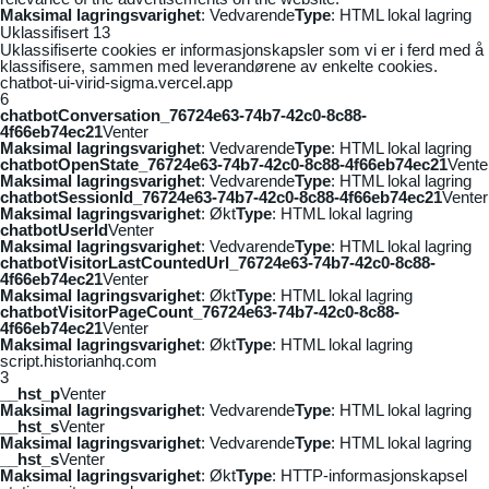
Maksimal lagringsvarighet
: Vedvarende
Type
: HTML lokal lagring
Uklassifisert
13
Uklassifiserte cookies er informasjonskapsler som vi er i ferd med å
klassifisere, sammen med leverandørene av enkelte cookies.
chatbot-ui-virid-sigma.vercel.app
6
chatbotConversation_76724e63-74b7-42c0-8c88-
4f66eb74ec21
Venter
Maksimal lagringsvarighet
: Vedvarende
Type
: HTML lokal lagring
chatbotOpenState_76724e63-74b7-42c0-8c88-4f66eb74ec21
Vente
Maksimal lagringsvarighet
: Vedvarende
Type
: HTML lokal lagring
chatbotSessionId_76724e63-74b7-42c0-8c88-4f66eb74ec21
Venter
Maksimal lagringsvarighet
: Økt
Type
: HTML lokal lagring
chatbotUserId
Venter
Maksimal lagringsvarighet
: Vedvarende
Type
: HTML lokal lagring
chatbotVisitorLastCountedUrl_76724e63-74b7-42c0-8c88-
4f66eb74ec21
Venter
Maksimal lagringsvarighet
: Økt
Type
: HTML lokal lagring
chatbotVisitorPageCount_76724e63-74b7-42c0-8c88-
4f66eb74ec21
Venter
Maksimal lagringsvarighet
: Økt
Type
: HTML lokal lagring
script.historianhq.com
3
__hst_p
Venter
Maksimal lagringsvarighet
: Vedvarende
Type
: HTML lokal lagring
__hst_s
Venter
Maksimal lagringsvarighet
: Vedvarende
Type
: HTML lokal lagring
__hst_s
Venter
Maksimal lagringsvarighet
: Økt
Type
: HTTP-informasjonskapsel