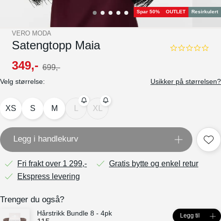
Spar 50%
OUTLET
Resirkulert
VERO MODA
Satengtopp Maia
0.0
star
349
,-
699
,-
rating
Velg størrelse:
Usikker på størrelsen?
XS
S
M
L
XL
Legg i handlekurv
Fri frakt over 1 299,-
Gratis bytte og enkel retur
Ekspress levering
Trenger du også?
Hårstrikk Bundle 8 - 4pk
Legg til